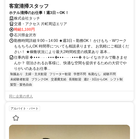
客室清掃スタッフ
ホテル清掃のお仕事！週3日～OK！
株式会社タッチ
交通・アクセス 片町周辺エリア
時給1,100円
石川県金沢市
勤務時間詳細 9:00～14:00 ★週3日～勤務OK！ かけもち・Wワーク
ももちろんOK 時間帯についても相談承ります。 お気軽にご相談くだ
さい！ ★稼働状況により最大2時間程度の残業あり 基本...
仕事内容 ✤ • • • · ·· · • • • ✤• • • · ·· · • • • ✤ キレイなホテルで働きませ
んか？ 宿泊されるお客様に、快適な空間を提供するための大切でや
りがいのあるお仕事...
制服あり
主婦・主夫歓迎
フリーター歓迎
学歴不問
転勤なし
経験不問
未経験者歓迎
ブランクOK
交通費支給
長期歓迎
週2・3日からOK
シフト制
髪型・髪色自由
同じ企業の求人
アルバイト・パート