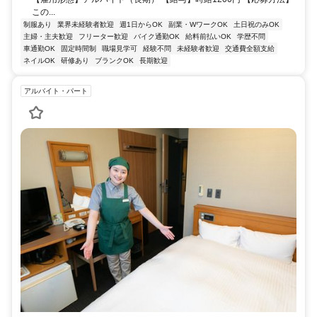
この...
制服あり
業界未経験者歓迎
週1日からOK
副業・WワークOK
土日祝のみOK
主婦・主夫歓迎
フリーター歓迎
バイク通勤OK
給料前払いOK
学歴不問
車通勤OK
固定時間制
職場見学可
経験不問
未経験者歓迎
交通費全額支給
ネイルOK
研修あり
ブランクOK
長期歓迎
アルバイト・パート