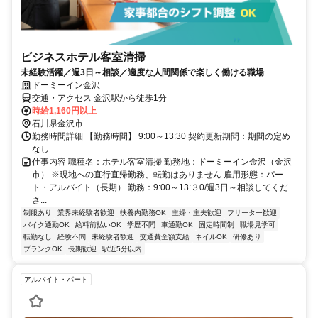
ビジネスホテル客室清掃
未経験活躍／週3日～相談／適度な人間関係で楽しく働ける職場
ドーミーイン金沢
交通・アクセス 金沢駅から徒歩1分
時給1,160円以上
石川県金沢市
勤務時間詳細 【勤務時間】 9:00～13:30 契約更新期間：期間の定め
なし
仕事内容 職種名：ホテル客室清掃 勤務地：ドーミーイン金沢（金沢
市） ※現地への直行直帰勤務、転勤はありません 雇用形態：パー
ト・アルバイト（長期） 勤務：9:00～13:３0/週3日～相談してくだ
さ...
制服あり
業界未経験者歓迎
扶養内勤務OK
主婦・主夫歓迎
フリーター歓迎
バイク通勤OK
給料前払いOK
学歴不問
車通勤OK
固定時間制
職場見学可
転勤なし
経験不問
未経験者歓迎
交通費全額支給
ネイルOK
研修あり
ブランクOK
長期歓迎
駅近5分以内
アルバイト・パート