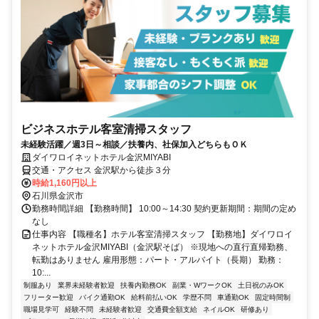
ビジネスホテル客室清掃スタッフ
未経験活躍／週3日～相談／扶養内、社保加入どちらもＯＫ
ダイワロイネットホテル金沢MIYABI
交通・アクセス 金沢駅から徒歩３分
時給1,160円以上
石川県金沢市
勤務時間詳細 【勤務時間】 10:00～14:30 契約更新期間：期間の定め
なし
仕事内容 【職種名】ホテル客室清掃スタッフ 【勤務地】ダイワロイ
ネットホテル金沢MIYABI（金沢駅そば） ※現地への直行直帰勤務、
転勤はありません 雇用形態：パート・アルバイト（長期） 勤務：
10:...
制服あり
業界未経験者歓迎
扶養内勤務OK
副業・WワークOK
土日祝のみOK
フリーター歓迎
バイク通勤OK
給料前払いOK
学歴不問
車通勤OK
固定時間制
職場見学可
経験不問
未経験者歓迎
交通費全額支給
ネイルOK
研修あり