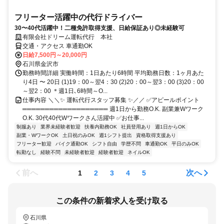
フリーター活躍中の代行ドライバー
30〜40代活躍中！二種免許取得支援、日給保証あり◎未経験可
有限会社ドリーム運転代行 本社
交通・アクセス 車通勤OK
日給7,500円～20,000円
石川県金沢市
勤務時間詳細 実働時間：1日あたり6時間 平均勤務日数：1ヶ月あた
り4日 〜 20日 (1)19：00～翌4：30 (2)20：00～翌3：00 (3)20：00
～翌2：00 ＊週1日､6時間～O...
仕事内容 ＼＼✨ 運転代行スタッフ募集 ✨／／ ✅アピールポイント
═══════════════════ 週1日から勤務O.K. 副業兼Wワーク
O.K. 30代40代Wワークさん活躍中 ✅お仕事...
制服あり
業界未経験者歓迎
扶養内勤務OK
社員登用あり
週1日からOK
副業・WワークOK
土日祝のみOK
週1シフト提出
資格取得支援あり
フリーター歓迎
バイク通勤OK
シフト自由
学歴不問
車通勤OK
平日のみOK
転勤なし
経験不問
未経験者歓迎
経験者歓迎
ネイルOK
前へ
次へ
1
2
3
4
5
この条件の新着求人を受け取る
石川県