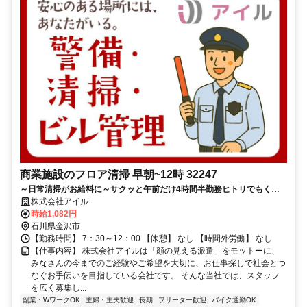
商業施設のフロア清掃 早朝~12時 32247
～日常清掃がお給料に～サクッと午前だけ4時間半勤務ヒトリでもくも
くと作業ができます！
株式会社アイル
時給1,082円
石川県金沢市
【勤務時間】 7：30～12：00 【休憩】 なし 【時間外労働】 なし
【仕事内容】 株式会社アイルは「顔の見える派遣」をモットーに、
みなさんの今までのご経験やご希望を大切に、お仕事探しで社会とつ
なぐお手伝いを目指している会社です。 そんな当社では、スタッフ
を広く募集し...
副業・WワークOK
主婦・主夫歓迎
長期
フリーター歓迎
バイク通勤OK