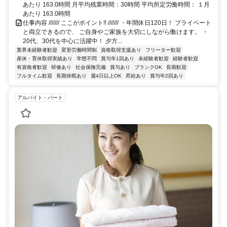
あたり 163.0時間 月平均残業時間：30時間 平均所定労働時間： １月
あたり 163.0時間
仕事内容 /////// ここがポイント!! /////// ・年間休日120日！ プライベート
と両立できるので、 ご自身やご家族を大切にしながら働けます。 ・
20代、30代を中心に活躍中！ 夕方...
業界未経験者歓迎
変形労働時間制
資格取得支援あり
フリーター歓迎
産休・育休取得実績あり
学歴不問
賞与年1回あり
未経験者歓迎
経験者歓迎
有資格者歓迎
研修あり
社会保険完備
賞与あり
ブランクOK
長期歓迎
フルタイム歓迎
長期休暇あり
週4日以上OK
昇給あり
賞与年2回あり
アルバイト・パート