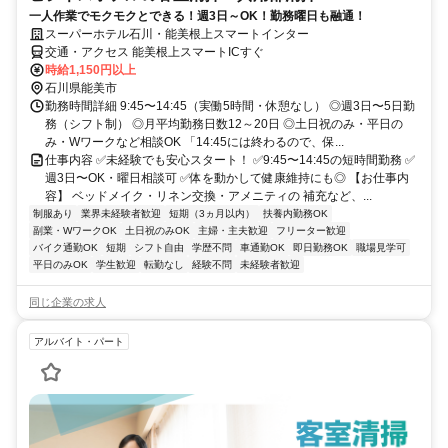
一人作業でモクモクとできる！週3日～OK！勤務曜日も融通！
スーパーホテル石川・能美根上スマートインター
交通・アクセス 能美根上スマートICすぐ
時給1,150円以上
石川県能美市
勤務時間詳細 9:45〜14:45（実働5時間・休憩なし） ◎週3日〜5日勤
務（シフト制） ◎月平均勤務日数12～20日 ◎土日祝のみ・平日の
み・Wワークなど相談OK 「14:45には終わるので、保...
仕事内容 ✅未経験でも安心スタート！ ✅9:45〜14:45の短時間勤務 ✅
週3日〜OK・曜日相談可 ✅体を動かして健康維持にも◎ 【お仕事内
容】 ベッドメイク・リネン交換・アメニティの 補充など、...
制服あり
業界未経験者歓迎
短期（3ヵ月以内）
扶養内勤務OK
副業・WワークOK
土日祝のみOK
主婦・主夫歓迎
フリーター歓迎
バイク通勤OK
短期
シフト自由
学歴不問
車通勤OK
即日勤務OK
職場見学可
平日のみOK
学生歓迎
転勤なし
経験不問
未経験者歓迎
同じ企業の求人
アルバイト・パート