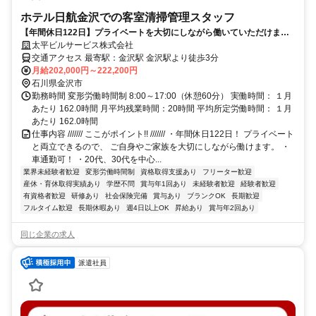
ホテル日航金沢での客室清掃管理スタッフ
【年間休日122日】プライベートを大切にしながら働いていただけま
す。入社時期相談OK◎ 活躍中のスタッフも、ほぼ清掃未経験からのス
太平ビルサービス株式会社
タート！
交通アクセス 最寄駅：金沢駅 金沢駅より徒歩3分
月給202,000円～222,200円
石川県金沢市
勤務時間 変形労働時間制 8:00～17:00（休憩60分） 実働時間： １月
あたり 162.0時間 月平均残業時間：20時間 平均所定労働時間： １月
あたり 162.0時間
仕事内容 /////// ここがポイント!! /////// ・年間休日122日！ プライベート
と両立できるので、 ご自身やご家族を大切にしながら働けます。 ・
車通勤可！ ・20代、30代を中心...
業界未経験者歓迎
変形労働時間制
資格取得支援あり
フリーター歓迎
産休・育休取得実績あり
学歴不問
賞与年1回あり
未経験者歓迎
経験者歓迎
有資格者歓迎
研修あり
社会保険完備
賞与あり
ブランクOK
長期歓迎
フルタイム歓迎
長期休暇あり
週4日以上OK
昇給あり
賞与年2回あり
同じ企業の求人
派遣社員