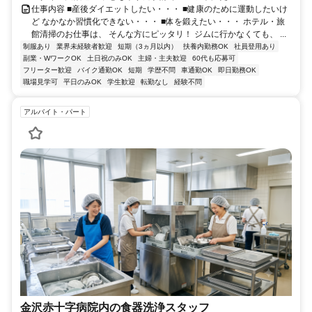
仕事内容 ■産後ダイエットしたい・・・ ■健康のために運動したいけ
ど なかなか習慣化できない・・・ ■体を鍛えたい・・・ ホテル・旅
館清掃のお仕事は、 そんな方にピッタリ！ ジムに行かなくても、 ...
制服あり
業界未経験者歓迎
短期（3ヵ月以内）
扶養内勤務OK
社員登用あり
副業・WワークOK
土日祝のみOK
主婦・主夫歓迎
60代も応募可
フリーター歓迎
バイク通勤OK
短期
学歴不問
車通勤OK
即日勤務OK
職場見学可
平日のみOK
学生歓迎
転勤なし
経験不問
アルバイト・パート
金沢赤十字病院内の食器洗浄スタッフ