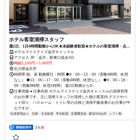
ホテル客室清掃スタッフ
週2日、1日4時間勤務からOK★未経験者歓迎★ホテルの客室清掃・点検
スタッフ募集
ホテルマイステイズ金沢キャッスル
アクセス JR「金沢」駅東口徒歩3分
時給1,100円～1,400円
石川県金沢市
時間帯 朝、昼 勤務曜日・時間 ◆9：00～13：00（実働4時間、休憩
なし） ◆13：00～17：00（実働4時間、休憩なし） ◆9：00～18：
00（実働8時間、休憩1時間） 週2日勤務からO...
仕事情報 ● 仕事内容 ホテルマイステイズ金沢キャッスルの清掃管理
のお仕事です。主に清掃スタッフが清掃した後の客室内 デスクやベ
ッド回り、バスルーム・トイレ等の点検と清掃不備改善のお仕事が中
心ですが...
社員登用あり
主婦・主夫歓迎
学生歓迎
交通費支給
駅近5分以内
シフト制
正社員