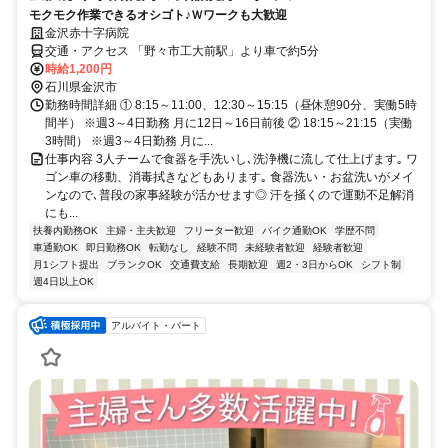
モクモク作業できるオシゴト♪Ｗワークも大歓迎
金沢赤十字病院
交通・アクセス 「野々市工大前駅」より車で約5分
時給1,200円
石川県金沢市
勤務時間詳細 ① 8:15～11:00、12:30～15:15（昼休憩90分、実働5時
間半） ※週3～4日勤務 月に12日～16日前後 ② 18:15～21:15（実働
3時間） ※週3～4日勤務 月に...
仕事内容 3人チームで食器を手洗いし､洗浄機に流して仕上げます｡ ワ
ゴン車の移動、消毒拭きなどもあります｡ 食器洗い・お盆洗いがメイ
ンなので､普段の家事経験が活かせます◎ 汗を掻くので運動不足解消
にも...
扶養内勤務OK
主婦・主夫歓迎
フリーター歓迎
バイク通勤OK
学歴不問
車通勤OK
即日勤務OK
転勤なし
経験不問
未経験者歓迎
経験者歓迎
月1シフト提出
ブランクOK
交通費支給
長期歓迎
週2・3日からOK
シフト制
週4日以上OK
アルバイト・パート