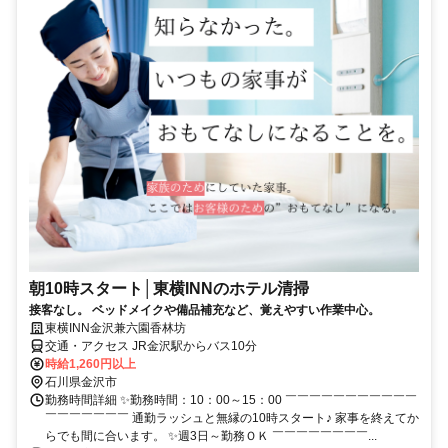
朝10時スタート│東横INNのホテル清掃
接客なし。 ベッドメイクや備品補充など、覚えやすい作業中心。
東横INN金沢兼六園香林坊
交通・アクセス JR金沢駅からバス10分
時給1,260円以上
石川県金沢市
勤務時間詳細 ✨勤務時間：10：00～15：00 ￣￣￣￣￣￣￣￣￣￣￣
￣￣￣￣￣￣￣ 通勤ラッシュと無縁の10時スタート♪ 家事を終えてか
らでも間に合います。 ✨週3日～勤務ＯＫ ￣￣￣￣￣￣￣￣...