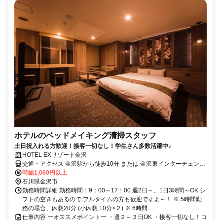
ホテルのベッドメイキング清掃スタッフ
土日祝入れる方歓迎！接客一切なし！学生さん多数活躍中♪
HOTEL EXリゾート金沢
交通・アクセス 金沢駅から徒歩10分 または 金沢東インターチェンジ
から車で5分
時給1,060円以上
石川県金沢市
勤務時間詳細 勤務時間：9：00～17：00 週2日～、1日3時間～OK シ
フトの空きもあるので フルタイムの方も歓迎ですよ～！ ※ 5時間勤
務の場合、休憩20分 (小休憩 10分×２) ※ 6時間...
仕事内容 ーオススメポイントー ・週２～３日OK ・接客一切なし！コ