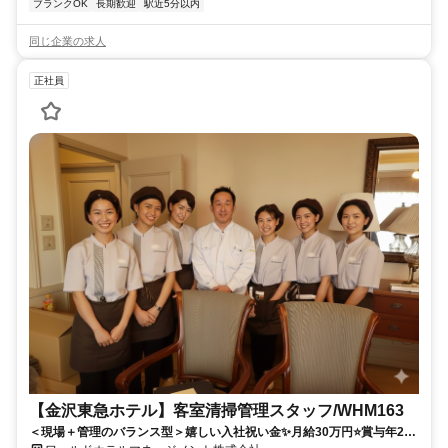
ブランクOK
長期歓迎
駅近5分以内
同じ企業の求人
正社員
【金沢東急ホテル】客室清掃管理スタッフ/WHM163
＜現場＋管理のバランス型＞嬉しい入社祝い金✨️月給30万円⭐️賞与年2回