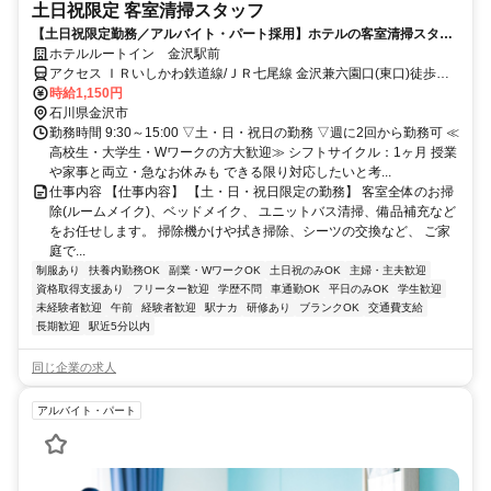
土日祝限定 客室清掃スタッフ
【土日祝限定勤務／アルバイト・パート採用】ホテルの客室清掃スタッ
フ／未経験歓迎！学生・主婦活躍中
ホテルルートイン 金沢駅前
アクセス ＩＲいしかわ鉄道線/ＪＲ七尾線 金沢兼六園口(東口)徒歩約6
分、ＪＲ北陸新幹線/ＪＲ北陸新幹線 金沢兼六園口(東口)徒歩約6分、
時給1,150円
北陸鉄道浅野川線 北鉄金沢A-5口徒歩約6分
石川県金沢市
勤務時間 9:30～15:00 ▽土・日・祝日の勤務 ▽週に2回から勤務可 ≪
高校生・大学生・Wワークの方大歓迎≫ シフトサイクル：1ヶ月 授業
や家事と両立・急なお休みも できる限り対応したいと考...
仕事内容 【仕事内容】 【土・日・祝日限定の勤務】 客室全体のお掃
除(ルームメイク)、ベッドメイク、 ユニットバス清掃、備品補充など
をお任せします。 掃除機かけや拭き掃除、シーツの交換など、 ご家
庭で...
制服あり
扶養内勤務OK
副業・WワークOK
土日祝のみOK
主婦・主夫歓迎
資格取得支援あり
フリーター歓迎
学歴不問
車通勤OK
平日のみOK
学生歓迎
未経験者歓迎
午前
経験者歓迎
駅ナカ
研修あり
ブランクOK
交通費支給
長期歓迎
駅近5分以内
同じ企業の求人
アルバイト・パート