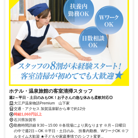
ホテル・温泉旅館の客室清掃スタッフ
週2～平日・土日のみもOK！お子さんの急な休みも柔軟対応◎
大江戸温泉物語Premium 山下家
交通・アクセス 加賀温泉駅から車で約12分
時給1,060円以上
石川県加賀市
勤務時間詳細 9:30～15:00 ※各現場により異なります ※月～日曜日
の中で週2日～OK ※平日・土日のみ、 扶養内勤務、WワークOK ※フ
ルタイム大歓迎 ★子どもや家庭事情での シフト変更...