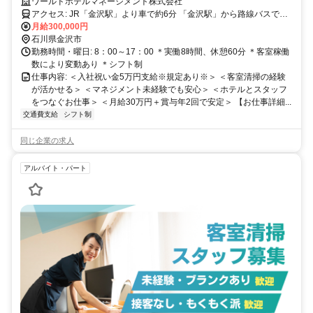
⭐️30代・40代の男女活躍中❗️
ワールドホテルマネージメント株式会社
アクセス: JR「金沢駅」より車で約6分 「金沢駅」から路線バスで約
10分 「香林坊アトリオ前」下車、徒歩2分
月給300,000円
石川県金沢市
勤務時間・曜日: 8：00～17：00 ＊実働8時間、休憩60分 ＊客室稼働
数により変動あり ＊シフト制
仕事内容: ＜入社祝い金5万円支給※規定あり※＞ ＜客室清掃の経験
が活かせる＞ ＜マネジメント未経験でも安心＞ ＜ホテルとスタッフ
をつなぐお仕事＞ ＜月給30万円＋賞与年2回で安定＞ 【お仕事詳細...
交通費支給
シフト制
同じ企業の求人
アルバイト・パート