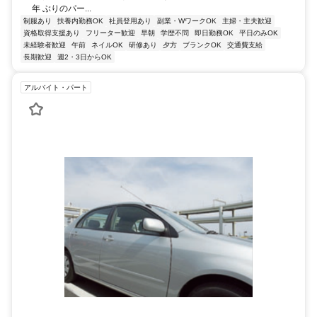
年 ぶりのパー...
制服あり
扶養内勤務OK
社員登用あり
副業・WワークOK
主婦・主夫歓迎
資格取得支援あり
フリーター歓迎
早朝
学歴不問
即日勤務OK
平日のみOK
未経験者歓迎
午前
ネイルOK
研修あり
夕方
ブランクOK
交通費支給
長期歓迎
週2・3日からOK
アルバイト・パート