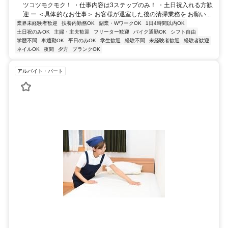
ツコツモクモク！ ・仕事内容は3ステップのみ！ ・土日祝入れる方歓
迎 ー ＜具体的なお仕事＞ お客様が退室した後の清掃業務を お願い...
業界未経験者歓迎
扶養内勤務OK
副業・WワークOK
1日4時間以内OK
土日祝のみOK
主婦・主夫歓迎
フリーター歓迎
バイク通勤OK
シフト自由
学歴不問
車通勤OK
平日のみOK
学生歓迎
経験不問
未経験者歓迎
経験者歓迎
ネイルOK
夜間
夕方
ブランクOK
アルバイト・パート