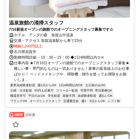
温泉旅館の清掃スタッフ
7/16新規オープンの旅館でのオープニングスタッフ募集です☆
ホテル アンダの森 加賀山中温泉
交通・アクセス 加賀温泉駅から車で25分
時給1,200円以上
石川県加賀市
勤務時間詳細 ・10：00～15：00 ◆1日4時間以内ＯＫ
仕事内容 ★7月16日オープンの旅館でのオープニングスタッフ募集★
難しい事・専門的なものは一切ありません！家事の延長線上のお仕事
ばかり！ ベッドメイキングや、掃除機・雑巾を使ってお掃除をお願
いしま...
業界未経験者歓迎
週1日からOK
1日4時間以内OK
土日祝のみOK
主婦・主夫歓迎
60代も応募可
フリーター歓迎
学歴不問
即日勤務OK
職場見学可
平日のみOK
学生歓迎
経験不問
未経験者歓迎
週払いOK
ブランクOK
オープニングスタッフ
交通費支給
週2・3日からOK
シフト制
正社員