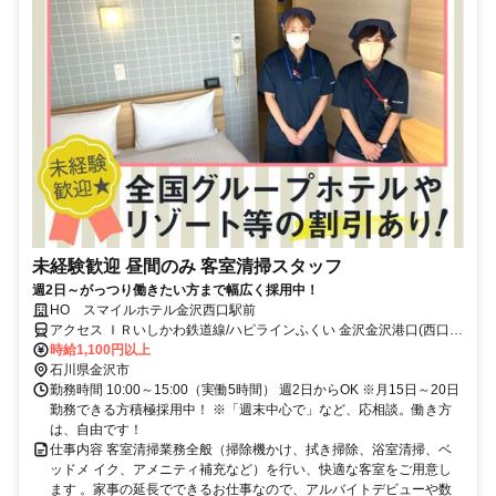
未経験歓迎 昼間のみ 客室清掃スタッフ
週2日～がっつり働きたい方まで幅広く採用中！
HO スマイルホテル金沢西口駅前
アクセス ＩＲいしかわ鉄道線/ハピラインふくい 金沢金沢港口(西口)
徒歩約5分、ＪＲ北陸新幹線 金沢金沢港口(西口)徒歩約5分、北陸鉄道
時給1,100円以上
浅野川線 北鉄金沢A-5口徒歩約6分 「金沢駅」西口より徒歩約4分
石川県金沢市
勤務時間 10:00～15:00（実働5時間） 週2日からOK ※月15日～20日
勤務できる方積極採用中！ ※「週末中心で」など、応相談。働き方
は、自由です！
仕事内容 客室清掃業務全般（掃除機かけ、拭き掃除、浴室清掃、ベ
ッドメ イク、アメニティ補充など）を行い、快適な客室をご用意し
ます 。家事の延長でできるお仕事なので、アルバイトデビューや数