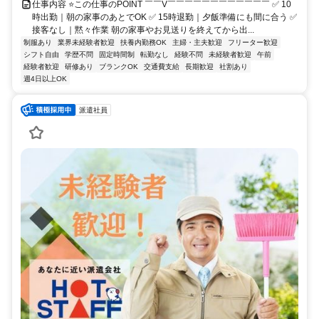
仕事内容 ⭐この仕事のPOINT ￣￣V￣￣￣￣￣￣￣￣￣￣￣￣ ✅ 10
時出勤｜朝の家事のあとでOK ✅ 15時退勤｜夕飯準備にも間に合う ✅
接客なし｜黙々作業 朝の家事やお見送りを終えてから出...
制服あり
業界未経験者歓迎
扶養内勤務OK
主婦・主夫歓迎
フリーター歓迎
シフト自由
学歴不問
固定時間制
転勤なし
経験不問
未経験者歓迎
午前
経験者歓迎
研修あり
ブランクOK
交通費支給
長期歓迎
社割あり
週4日以上OK
派遣社員