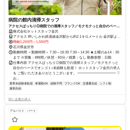
病院の館内清掃スタッフ
アクセスばっちり◎病院での清掃スタッフ／モクモクっと自分のペース
でオシゴト♪未経験も歓迎！
株式会社ホットスタッフ金沢
アクセス IRいしかわ鉄道線金沢駅から約2.1キロメートル 金沢駅より
時給1,200円～1,500円
車で約10分／公共交通機関で約15分 金沢地方裁判所 近く
石川県金沢市
勤務時間 ＜勤務時間＞ 7:30～16:30 7:30～14:30 ★土曜のみ14：30
まで ※実働：8時間／休憩：60分／残業：なし 勤務形態：日勤
仕事内容 アクセスばっちり◎病院での清掃スタッフ／モクモクっと
自分のペースでオシゴト♪未経験も歓迎！ ホットスタッフ金沢の求人
を ご覧いただきありがとうございます。 ━━━━━━━━━━━ ▽
お...
業界未経験者歓迎
車通勤OK
経験不問
ブランクOK
交通費支給
シフト制
服装自由
同じ企業の求人
アルバイト・パート