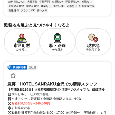
給料前払いOK
大量募集
学歴不問
車通勤OK
即日勤務OK
転勤なし
未経験者歓迎
経験者歓迎
残業なし
週払いOK
研修あり
社会保険完備
制服貸与
ブランクOK
育休あり
勤務地も選ぶと見つけやすくなるよ
市区町村
駅・路線
現在地
から選ぶ
から選ぶ
を設定する
正社員
急募 HOTEL SANRAKU金沢での清掃スタッフ
【年間休日120日】入社時期相談OK◎ 活躍中のスタッフも、ほぼ清掃未
経験からのスタートなので、未経験の方も安心◎
太平ビルサービス株式会社
交通アクセス 最寄駅：金沢駅 金沢駅より車で10分
月給200,000円～240,000円
石川県金沢市
勤務時間 変形労働時間制 8:00～17:00（休憩60分） 実働時間： １月