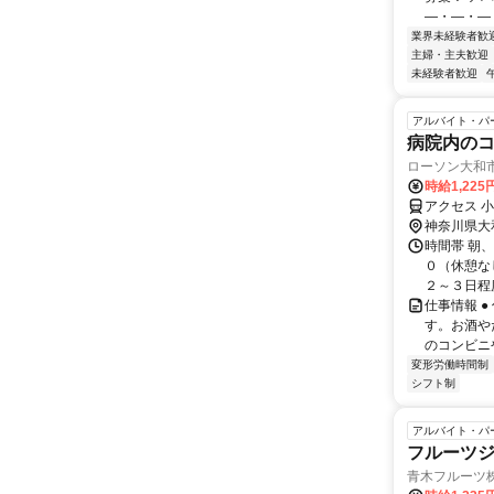
―・―・―・
業界未経験者歓
主婦・主夫歓迎
未経験者歓迎
アルバイト・パ
病院内の
ローソン大和
時給1,225
アクセス 
神奈川県大
時間帯 朝
０（休憩な
２～３日程度
仕事情報 
す。お酒や
のコンビニ
変形労働時間制
シフト制
アルバイト・パ
フルーツジ
青木フルーツ