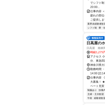
でシフト制（実
20:00...
仕事内容 
疲れの部位
ご提供します
業界未経験者歓
シフト制
寮・
日高屋の
日高屋 南林間
時給1,275
アクセス 
分、東急田
神奈川県大
勤務時間 ・
14:00 [2] 1
仕事内容 《お
大募集！ 
ベート充実！ 
制服あり
扶養
主婦・主夫歓迎
午前
経験者歓