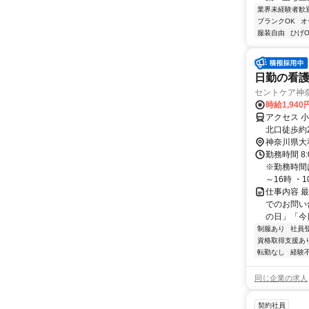
業界未経験者歓
ブランクOK
オ
服装自由
ひげO
日勤の看護師
セントケア神
時給1,94
アクセス 
北口徒歩約
鶴間駅 徒歩
神奈川県大
勤務時間 8
※勤務時間は
～16時 ・10.
仕事内容 
でのお問い合
の日」「今日
制服あり
社員
資格取得支援あ
転勤なし
経験
同じ企業の求人
契約社員