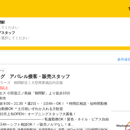
間駅
してください
グスタッフ
を選択してください
条件保
ート
ング アパレル接客・販売スタッフ
カラーズ 鶴間駅近く大型商業施設内店舗
0円以上
セス 小田急江ノ島線「鶴間駅」より徒歩10分
和市
 9:00～21:30 ＊週2日～・1日4h～OK！ ＊時間応相談・短時間勤務
養内勤務OK ＊土日祝いずれか入れる方歓迎
✨10月上旬OPEN✨ オープニングスタッフ大募集！
―――――――――――― ✅私服勤務OK！髪色・ネイル・ピアス自由
日4h～シフト相談OK！ ✅販売ノルマなし！未...
未経験者歓迎
扶養内勤務OK
社員登用あり
副業・WワークOK
1日4時間以内OK