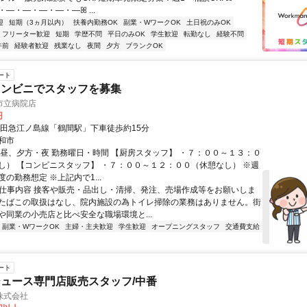
―・―・―・―・―ꕤ ...
迎
短期（3ヵ月以内）
扶養内勤務OK
副業・WワークOK
土日祝のみOK
フリーター歓迎
短期
学歴不問
平日のみOK
学生歓迎
転勤なし
経験不問
午前
経験者歓迎
残業なし
夜間
夕方
ブランクOK
ート
コンビニでスタッフを募集
市立病院店
円
小田急江ノ島線「鶴間駅」下車徒歩約15分
和市
、昼、夕方・夜 勤務曜日・時間 【厨房スタッフ】 ・７：００～１３：０
し） 【コンビニスタッフ】 ・７：００～１２：００（休憩なし） ※週
の勤務想定 ※上記内で1...
● 仕事内容 接客や販売・品出し・清掃、発注、売場作成等をお願いしま
たばこの取扱はなし、院内施設の為トイレ掃除の業務はありません。街
や同業の小売店と比べ安全な職場環境と...
副業・WワークOK
主婦・主夫歓迎
学生歓迎
オープニングスタッフ
交通費支給
ート
ュース専門店販売スタッフ/中番
株式会社