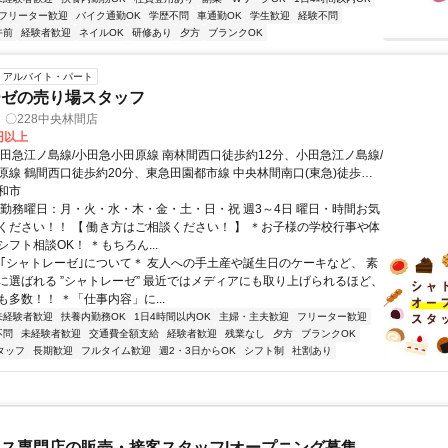
フリーター歓迎
バイク通勤OK
学歴不問
車通勤OK
学生歓迎
経験不問
午前
経験者歓迎
ネイルOK
研修あり
夕方
ブランクOK
アルバイト・パート
ーゼの売り場スタッフ
〇228中央林間店
0円以上
小田急江ノ島線/小田急小田原線 南林間西口徒歩約12分、小田急江ノ島線/
原線 鶴間西口徒歩約20分、東急田園都市線 中央林間南口(東急)徒歩約
和市
・勤務曜日：月・火・水・木・金・土・日・祝 週3～4日 曜日・時間お気
ください！！ 【 働き方はご相談ください！ 】 ＊お子様の学校行事や体
フト相談OK！ ＊もちろん...
＊｢シャトレーゼ｣について＊ 友人への手土産や誕生日のケーキなど、 素
に選ばれる ”シャトレーゼ” 最近ではメディアにも取り上げられるほど、
多数！！ ＊「仕事内容」に...
未経験者歓迎
扶養内勤務OK
1日4時間以内OK
主婦・主夫歓迎
フリーター歓迎
不問
未経験者歓迎
交通費全額支給
経験者歓迎
残業なし
夕方
ブランクOK
タッフ
長期歓迎
フルタイム歓迎
週2・3日からOK
シフト制
社割あり
ス専門店の販売・接客スタッフ|オープニング募集