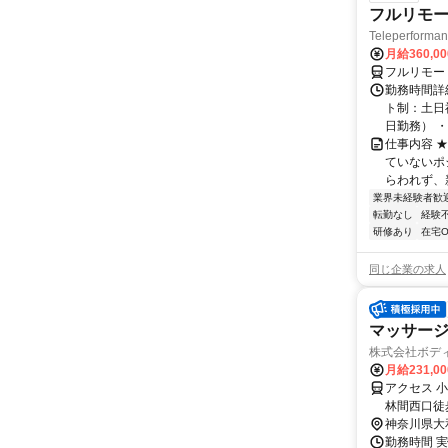
フルリモー
Teleperform
月給360,0
フルリモー
勤務時間詳
ト制：土日
日勤務） ・
仕事内容 
ていないポ
らわれず、新
業界未経験者歓
転勤なし
経験
研修あり
在宅O
同じ企業の求人
マッサー
株式会社ボデ
月給231,0
アクセス 
林間西口徒
最寄駅：鶴
神奈川県大
勤務時間 実