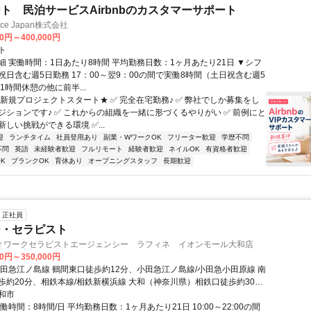
ト 民泊サービスAirbnbのカスタマーサポート
ance Japan株式会社
00円～400,000円
ト
細 実働時間：1日あたり8時間 平均勤務日数：1ヶ月あたり21日 ▼シフ
祝日含む週5日勤務 17：00～翌9：00の間で実働8時間（土日祝含む週5
1時間休憩の他に前半...
★新規プロジェクトスタート★ ✅ 完全在宅勤務♪ ✅ 弊社でしか募集をし
ジションです♪ ✅ これからの組織を一緒に形づくるやりがい ✅ 前例にと
しい挑戦ができる環境 ✅...
迎
ランチタイム
社員登用あり
副業・WワークOK
フリーター歓迎
学歴不問
不問
英語
未経験者歓迎
フルリモート
経験者歓迎
ネイルOK
有資格者歓迎
K
ブランクOK
育休あり
オープニングスタッフ
長期歓迎
正社員
ジ・セラピスト
ィワークセラピストエージェンシー ラフィネ イオンモール大和店
00円～350,000円
小田急江ノ島線 鶴間東口徒歩約12分、小田急江ノ島線/小田急小田原線 南
歩約20分、相鉄本線/相鉄新横浜線 大和（神奈川県）相鉄口徒歩約30分
間駅
和市
働時間：8時間/日 平均勤務日数：1ヶ月あたり21日 10:00～22:00の間