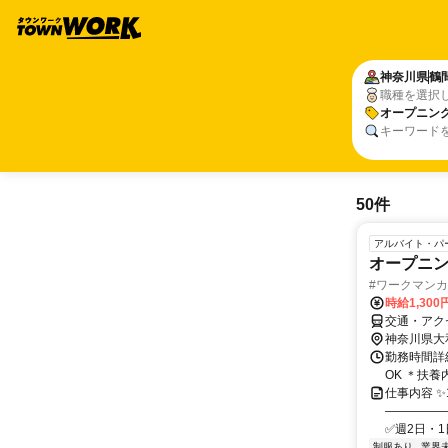
神奈川県
鶴
職種を選択
オープニン
キーワード
50件
アルバイト・パ
オープニ
#ワークマン
時給1,30
交通・アク
神奈川県大
勤務時間詳細
OK ＊扶
仕事内容 
―――――
✅週2日・1
制服あり
業界