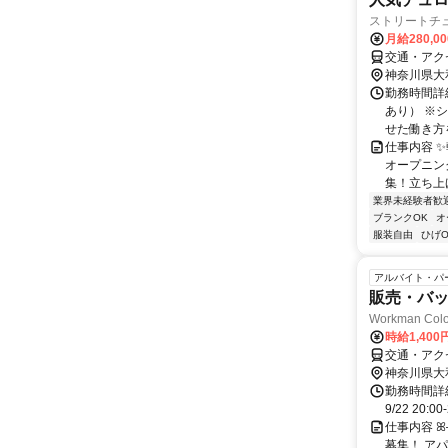
ストリートチ
月給280,0
交通・アク
神奈川県大
勤務時間詳細
あり） ※
せた働き方を
仕事内容 
オープニン
集！立ち上げ
業界未経験者歓
ブランクOK
オ
服装自由
ひげO
アルバイト・パ
販売・バ
Workman Col
時給1,400
交通・アク
神奈川県大
勤務時間詳細
9/22 20:00
仕事内容 
募集！ アパ