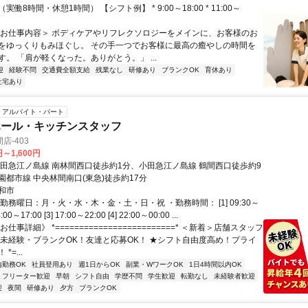
働8時間・休憩1時間） 【シフト例】 * 9:00～18:00 * 11:00～
＜お仕事内容＞ ボディケアやリフレクソロジーをメインに、お客様のお
をゆっくりもみほぐし。 その手一つでお客様に最高の癒やしの時間を
。 「肩が軽くなった。ありがとう。」 ...
迎
経験不問
交通費全額支給
残業なし
研修あり
ブランクOK
育休あり
社宅あり
アルバイト・パート
ホール・キッチンスタッフ
店-403
円～1,600円
小田急江ノ島線 南林間西口徒歩約1分、小田急江ノ島線 鶴間西口徒歩約9
園都市線 中央林間南口(東急)徒歩約17分
和市
勤務曜日：月・火・水・木・金・土・日・祝 ・勤務時間： [1] 09:30～
4:00～17:00 [3] 17:00～22:00 [4] 22:00～00:00 ...
仕事詳細》 *=========================* ＜新着＞店舗スタッフ
★未経験・ブランクOK！友達と応募OK！ ★シフト自由度高め！プライ
*=...
内勤務OK
社員登用あり
週1日からOK
副業・WワークOK
1日4時間以内OK
フリーター歓迎
早朝
シフト自由
学歴不問
学生歓迎
転勤なし
未経験者歓迎
迎
夜間
研修あり
夕方
ブランクOK