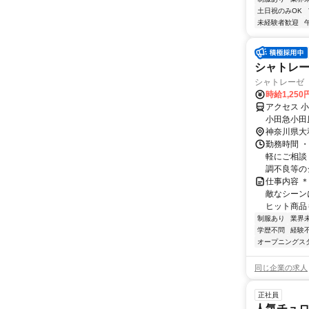
土日祝のみOK
未経験者歓迎
シャトレ
シャトレーゼ 
時給1,25
アクセス 
小田急小田
23分
神奈川県大
勤務時間 
軽にご相談
調不良等のシ
仕事内容 
敵なシーン
ヒット商品も
制服あり
業界
学歴不問
経験
オープニングス
同じ企業の求人
正社員
人気チュロ