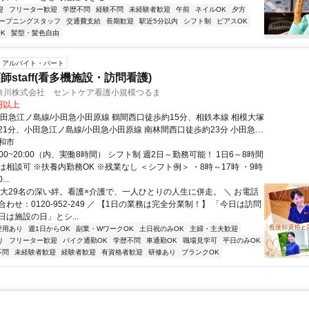
迎
フリーター歓迎
学歴不問
経験不問
未経験者歓迎
午前
ネイルOK
夕方
ープニングスタッフ
交通費支給
長期歓迎
駅近5分以内
シフト制
ピアスOK
K
髪型・髪色自由
アルバイト・パート
staff(看多機施設・訪問看護)
奈川株式会社 セントケア看護小規模つるま
0円以上
小田急江ノ島線/小田急小田原線 鶴間西口徒歩約15分、相鉄本線 相模大塚
21分、小田急江ノ島線/小田急小田原線 南林間西口徒歩約23分 小田急線
15分
和市
:00~20:00（内、実働8時間） シフト制 週2日～勤務可能！ 1日6～8時間
相談可 ※扶養内勤務OK ※残業なし ＜シフト例＞ ・8時～17時 ・9時
..
最大29名の深い絆。看護×介護で、一人ひとりの人生に併走。 ＼ お電話
わせ：0120-952-249 ／ 【1日の業務は完全分業制！】 「今日は訪問
は施設の日」とシ...
登用あり
週1日からOK
副業・WワークOK
土日祝のみOK
主婦・主夫歓迎
り
フリーター歓迎
バイク通勤OK
学歴不問
車通勤OK
職場見学可
平日のみOK
不問
未経験者歓迎
経験者歓迎
有資格者歓迎
研修あり
ブランクOK