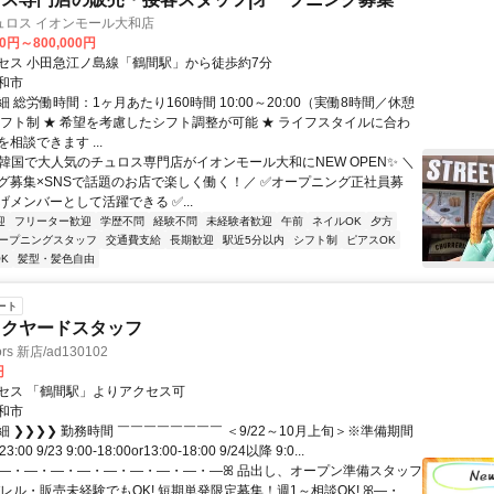
ュロス イオンモール大和店
00円～800,000円
セス 小田急江ノ島線「鶴間駅」から徒歩約7分
和市
 総労働時間：1ヶ月あたり160時間 10:00～20:00（実働8時間／休憩
シフト制 ★ 希望を考慮したシフト調整が可能 ★ ライフスタイルに合わ
相談できます ...
✨韓国で大人気のチュロス専門店がイオンモール大和にNEW OPEN✨ ＼
グ募集×SNSで話題のお店で楽しく働く！／ ✅オープニング正社員募
メンバーとして活躍できる ✅...
迎
フリーター歓迎
学歴不問
経験不問
未経験者歓迎
午前
ネイルOK
夕方
ープニングスタッフ
交通費支給
長期歓迎
駅近5分以内
シフト制
ピアスOK
K
髪型・髪色自由
ート
ックヤードスタッフ
ors 新店/ad130102
円
セス 「鶴間駅」よりアクセス可
和市
 ❯❯❯❯ 勤務時間 ￣￣￣￣￣￣￣￣ ＜9/22～10月上旬＞※準備期間
-23:00 9/23 9:00-18:00or13:00-18:00 9/24以降 9:0...
ꕤ―・―・―・―・―・―・―・―・―ꕤ 品出し、オープン準備スタッフ
レル・販売未経験でもOK! 短期単発限定募集！週1～相談OK! ꕤ―・