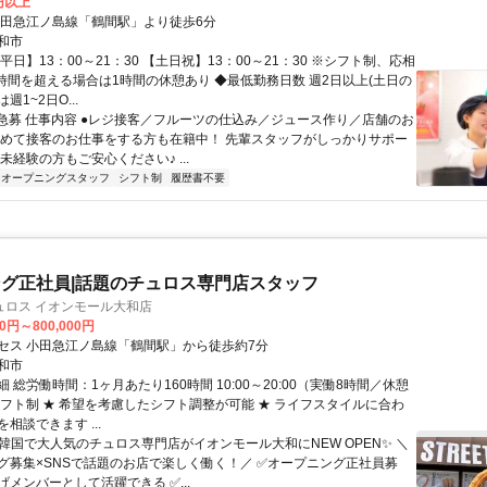
5円以上
小田急江ノ島線「鶴間駅」より徒歩6分
和市
平日】13：00～21：30 【土日祝】13：00～21：30 ※シフト制、応相
8時間を超える場合は1時間の休憩あり ◆最低勤務日数 週2日以上(土日の
1~2日O...
S急募 仕事内容 ●レジ接客／フルーツの仕込み／ジュース作り／店舗のお
初めて接客のお仕事をする方も在籍中！ 先輩スタッフがしっかりサポー
未経験の方もご安心ください♪ ...
オープニングスタッフ
シフト制
履歴書不要
グ正社員|話題のチュロス専門店スタッフ
ュロス イオンモール大和店
00円～800,000円
セス 小田急江ノ島線「鶴間駅」から徒歩約7分
和市
 総労働時間：1ヶ月あたり160時間 10:00～20:00（実働8時間／休憩
シフト制 ★ 希望を考慮したシフト調整が可能 ★ ライフスタイルに合わ
相談できます ...
✨韓国で大人気のチュロス専門店がイオンモール大和にNEW OPEN✨ ＼
グ募集×SNSで話題のお店で楽しく働く！／ ✅オープニング正社員募
メンバーとして活躍できる ✅...