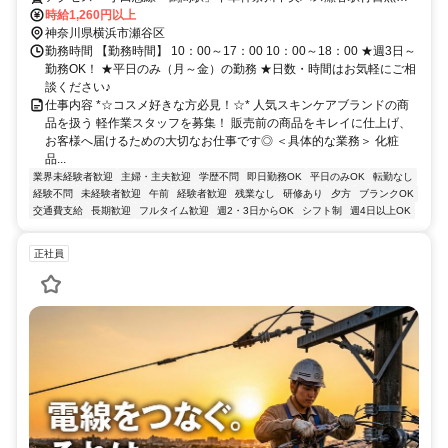
ス停より徒歩2分・馬場屋敷バス停より徒歩4分・八幡神社前（横浜
時給1,260円以上
市）バス停より徒歩13分・瀬谷入口バス停より徒歩14分
神奈川県横浜市瀬谷区
勤務時間 【勤務時間】 10：00～17：00 10：00～18：00 ★週3日～
勤務OK！ ★平日のみ（月～金）の勤務 ★日数・時間はお気軽にご相
談ください♪
仕事内容 *☆コスメ好きな方必見！☆* 人気スキンケアブランドの商
品を扱う 軽作業スタッフを募集！ 販売前の商品をキレイに仕上げ、
お客様へ届けるための大切なお仕事です◎ ＜具体的な業務＞ 化粧
品...
業界未経験者歓迎
主婦・主夫歓迎
学歴不問
即日勤務OK
平日のみOK
転勤なし
経験不問
未経験者歓迎
午前
経験者歓迎
残業なし
研修あり
夕方
ブランクOK
交通費支給
長期歓迎
フルタイム歓迎
週2・3日からOK
シフト制
週4日以上OK
正社員