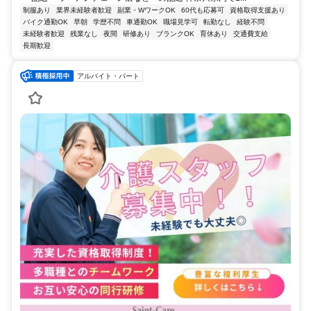
制服あり
業界未経験者歓迎
副業・WワークOK
60代も応募可
資格取得支援あり
バイク通勤OK
早朝
学歴不問
車通勤OK
職場見学可
転勤なし
経験不問
未経験者歓迎
残業なし
夜間
研修あり
ブランクOK
育休あり
交通費支給
長期歓迎
アルバイト・パート