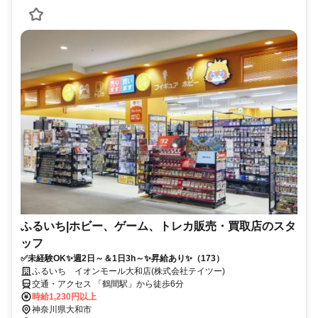
ふるいち|ホビー、ゲーム、トレカ販売・買取店のスタ
ッフ
✅未経験OK✨週2日～＆1日3h～✨昇給あり✨（173）
ふるいち イオンモール大和店(株式会社テイツー)
交通・アクセス 「鶴間駅」から徒歩6分
時給1,230円以上
神奈川県大和市