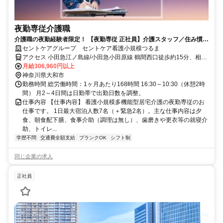
夜勤専従介護職
介護職の夜勤経験者限定！ 【夜勤専従 正社員】介護スタッフ／住み慣れ
た地域の暮らしを介護と医療で支える看護小規模サービス！
セントケアグループ セントケア看護小規模つるま
アクセス 小田急江ノ島線/小田急小田原線 鶴間西口徒歩約15分、相鉄
本線 相模大塚北口徒歩約21分、小田急江ノ島線/小田急小田原線 南林
月給306,960円以上
間西口徒歩約23分
神奈川県大和市
勤務時間 総労働時間：1ヶ月あたり168時間 16:30～10:30（休憩2時
間） 月2～4日間は日勤帯で出勤日数を調整。
仕事内容 【仕事内容】 看護小規模多機能型居宅介護の夜勤専従のお
仕事です。 1日最大宿泊人数7名（＋緊急2名）。主な仕事内容は夕
食、朝食配下膳、食事介助（調理は無し）、歯磨きや更衣等の就寝介
助、トイレ...
学歴不問
交通費全額支給
ブランクOK
シフト制
同じ企業の求人
正社員