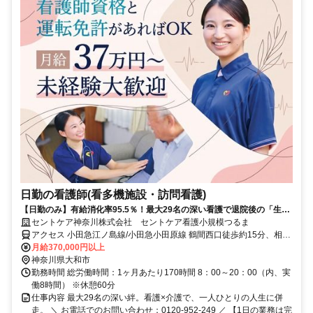
日勤の看護師(看多機施設・訪問看護)
【日勤のみ】有給消化率95.5％！最大29名の深い看護で退院後の「生き
る」に寄り添う
セントケア神奈川株式会社 セントケア看護小規模つるま
アクセス 小田急江ノ島線/小田急小田原線 鶴間西口徒歩約15分、相鉄
本線 相模大塚北口徒歩約21分、小田急江ノ島線/小田急小田原線 南林
月給370,000円以上
間西口徒歩約23分 小田急線 鶴間駅 徒歩15分
神奈川県大和市
勤務時間 総労働時間：1ヶ月あたり170時間 8：00～20：00（内、実
働8時間） ※休憩60分
仕事内容 最大29名の深い絆。看護×介護で、一人ひとりの人生に併
走。 ＼ お電話でのお問い合わせ：0120-952-249 ／ 【1日の業務は完