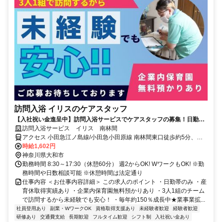
訪問入浴 イリスのケアスタッフ
【入社祝い金進呈中】訪問入浴サービスでケアスタッフの募集！日勤帯
のみ・産育休取得実績あり◎
訪問入浴サービス イリス 南林間
アクセス 小田急江ノ島線/小田急小田原線 南林間東口徒歩約5分、小
田急江ノ島線/小田急小田原線 鶴間東口徒歩約13分、東急田園都市線
時給1,602円
中央林間正面口徒歩約18分
神奈川県大和市
勤務時間 8:30～17:30（休憩60分） 週2からOK! WワークもOK! ※勤
務時間や日数相談可能 ※休憩時間は法定通り
仕事内容 ＜お仕事内容詳細＞ この求人のポイント ・日勤帯のみ ・産
育休取得実績あり ・企業内保育園無料預かりあり ・3人1組のチーム
で訪問するから未経験でも安心！ ・毎年約150％成長中★業事業拡...
社員登用あり
副業・WワークOK
資格取得支援あり
未経験者歓迎
経験者歓迎
研修あり
交通費支給
長期歓迎
フルタイム歓迎
シフト制
入社祝い金あり