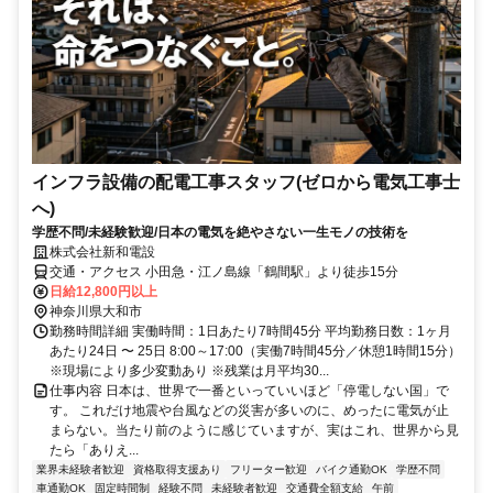
インフラ設備の配電工事スタッフ(ゼロから電気工事士
へ)
学歴不問/未経験歓迎/日本の電気を絶やさない一生モノの技術を
株式会社新和電設
交通・アクセス 小田急・江ノ島線「鶴間駅」より徒歩15分
日給12,800円以上
神奈川県大和市
勤務時間詳細 実働時間：1日あたり7時間45分 平均勤務日数：1ヶ月
あたり24日 〜 25日 8:00～17:00（実働7時間45分／休憩1時間15分）
※現場により多少変動あり ※残業は月平均30...
仕事内容 日本は、世界で一番といっていいほど「停電しない国」で
す。 これだけ地震や台風などの災害が多いのに、めったに電気が止
まらない。当たり前のように感じていますが、実はこれ、世界から見
たら「ありえ...
業界未経験者歓迎
資格取得支援あり
フリーター歓迎
バイク通勤OK
学歴不問
車通勤OK
固定時間制
経験不問
未経験者歓迎
交通費全額支給
午前