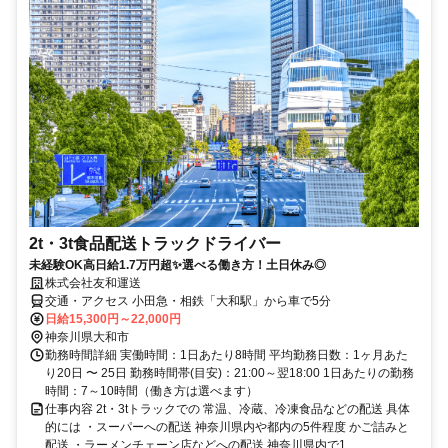
2t・3t食品配送トラックドライバー
未経験OK高日給1.7万円超✨選べる働き方！土日休み◎
株式会社友和運送
交通・アクセス 小田急・相鉄「大和駅」から車で5分
日給15,300円～22,000円
神奈川県大和市
勤務時間詳細 実働時間：1日あたり8時間 平均勤務日数：1ヶ月あた
り20日 〜 25日 勤務時間帯(目安)：21:00～翌18:00 1日あたりの勤務
時間：7～10時間（働き方は選べます）
仕事内容 2t・3tトラックでの 常温、冷蔵、冷凍食品などの配送 具体
的には ・スーパーへの配送 神奈川県内や都内の5件程度 かご詰みと
配送 ・ラーメンチェーン店などへの配送 神奈川県内で1...