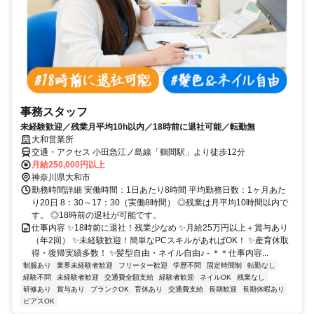
事務スタッフ
未経験歓迎／残業月平均10h以内／18時前に退社可能／転勤無
大和営業所
交通・アクセス 小田急江ノ島線「鶴間駅」より徒歩12分
月給250,000円以上
神奈川県大和市
勤務時間詳細 実働時間：1日あたり8時間 平均勤務日数：1ヶ月あた
り20日 8：30～17：30（実働8時間） ◎残業は月平均10時間以内で
す。 ◎18時前の退社が可能です。
仕事内容 ✨18時前に退社！残業少なめ ✨月給25万円以上＋賞与あり
（年2回） ✨未経験歓迎！簡単なPCスキルがあればOK！ ✨産育休取
得・復帰実績多数！ ✨髪型自由・ネイル自由♪ - ＊＊仕事内容...
制服あり
業界未経験者歓迎
フリーター歓迎
学歴不問
固定時間制
転勤なし
経験不問
未経験者歓迎
交通費全額支給
経験者歓迎
ネイルOK
残業なし
研修あり
賞与あり
ブランクOK
育休あり
交通費支給
長期歓迎
長期休暇あり
ピアスOK