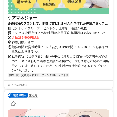
ケアマネジャー
介護保険のプロとして、地域に貢献しませんか？慣れた先輩スタッフと
の同行研修からスタートしますので、経験のない方でもOK！
セントケアグループ セントケア上草柳 看護小規模
アクセス 小田急江ノ島線/小田急小田原線 鶴間西口徒歩約15分、相鉄
本線 相模大塚北口徒歩約21分、小田急江ノ島線/小田急小田原線 南林
月給285,500円以上
間西口徒歩約23分
神奈川県大和市
勤務時間 総労働時間：1ヶ月あたり168時間 9:00～18:00 ※お客様の
状況により前後あり
仕事内容 【仕事内容】 通いを中心に泊りとご自宅への訪問をお客様
のニーズに合わせて看護と介護の連携にて一環し医療と在宅の中間施
設として提供致します。自宅での生活が維持継続できるようプランニ
ングをお願い...
学歴不問
交通費全額支給
ブランクOK
シフト制
同じ企業の求人
正社員