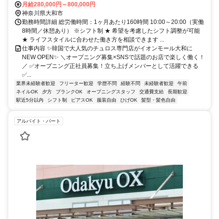
月給280,000円～800,000円
神奈川県大和市
勤務時間詳細 総労働時間：1ヶ月あたり160時間 10:00～20:00（実働
8時間／休憩あり） ※シフト制 ★ 希望を考慮したシフト調整が可能
★ ライフスタイルに合わせた働き方を相談できます ...
仕事内容 ✨韓国で大人気のチュロス専門店がイオンモール大和に
NEW OPEN✨ ＼オープニング募集×SNSで話題のお店で楽しく働く！
／ ✅オープニング正社員募集！立ち上げメンバーとして活躍できる
✅...
業界未経験者歓迎
フリーター歓迎
学歴不問
経験不問
未経験者歓迎
午前
ネイルOK
夕方
ブランクOK
オープニングスタッフ
交通費支給
長期歓迎
駅近5分以内
シフト制
ピアスOK
服装自由
ひげOK
髪型・髪色自由
アルバイト・パート