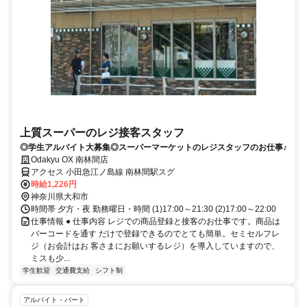
上質スーパーのレジ接客スタッフ
◎学生アルバイト大募集◎スーパーマーケットのレジスタッフのお仕事♪
Odakyu OX 南林間店
アクセス 小田急江ノ島線 南林間駅スグ
時給1,226円
神奈川県大和市
時間帯 夕方・夜 勤務曜日・時間 (1)17:00～21:30 (2)17:00～22:00
仕事情報 ● 仕事内容 レジでの商品登録と接客のお仕事です。商品は
バーコードを通す だけで登録できるのでとても簡単。セミセルフレ
ジ（お会計はお 客さまにお願いするレジ）を導入していますので、
ミスも少...
学生歓迎
交通費支給
シフト制
アルバイト・パート