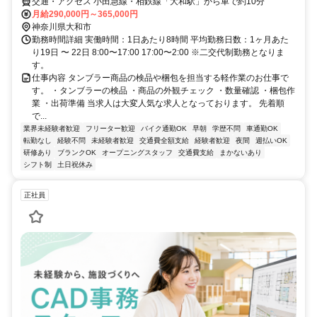
交通・アクセス 小田急線・相鉄線「大和駅」から車で約10分
月給290,000円～365,000円
神奈川県大和市
勤務時間詳細 実働時間：1日あたり8時間 平均勤務日数：1ヶ月あた
り19日 〜 22日 8:00〜17:00 17:00〜2:00 ※二交代制勤務となりま
す。
仕事内容 タンブラー商品の検品や梱包を担当する軽作業のお仕事で
す。 ・タンブラーの検品 ・商品の外観チェック ・数量確認 ・梱包作
業 ・出荷準備 当求人は大変人気な求人となっております。 先着順
で...
業界未経験者歓迎
フリーター歓迎
バイク通勤OK
早朝
学歴不問
車通勤OK
転勤なし
経験不問
未経験者歓迎
交通費全額支給
経験者歓迎
夜間
週払いOK
研修あり
ブランクOK
オープニングスタッフ
交通費支給
まかないあり
シフト制
土日祝休み
正社員