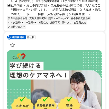
60分（法定通り） ※変形労働時間制 （1か月単位：平均週40時間）
仕事内容 ＜お仕事内容詳細＞ 専用浴槽を巡回車にのせ、3人1組でご
利用者さま宅へ訪問します。 ・訪問入浴車の運転 ・入浴機材 ・備品
の搬入出 ・ボイラー操作 ・入浴補助業務 ほか 特徴 車種：ワ...
業界未経験者歓迎
変形労働時間制
副業・WワークOK
資格取得支援あり
バイク通勤OK
車通勤OK
転勤なし
経験不問
育休あり
交通費支給
入社祝い金あり
正社員