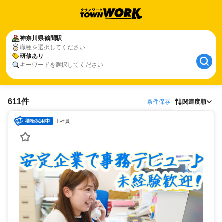
神奈川県
鶴間駅
職種を選択してください
研修あり
キーワードを選択してください
611件
条件保存
関連度順
正社員