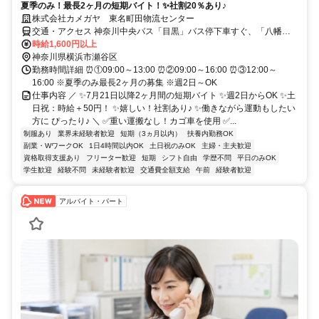
夏季のみ！最長2ヶ月の短期バイト！✨社割20％あり♪
株式会社カメガヤ 東名町田物流センター
交通・アクセス 神奈川中央バス「目黒」バス停下車すぐ、「八幡神
社前」バス停下車徒歩15分
時給1,600円以上
神奈川県横浜市瀬谷区
勤務時間詳細 ⏰①09:00～13:00 ⏰②09:00～16:00 ⏰③12:00～
16:00 ※夏季のみ最長2ヶ月の募集 ※週2日～OK
仕事内容 ／ ✨7月21日以降2ヶ月間の短期バイト ✨週2日からOK ✨土
日祝：時給＋50円！ ✨嬉しい！社割あり♪ ✨働きながら運動もしたい
方に ぴったり♪ ＼ ✅重い運搬なし！カゴ車を使用 ✅...
制服あり
業界未経験者歓迎
短期（3ヵ月以内）
扶養内勤務OK
副業・WワークOK
1日4時間以内OK
土日祝のみOK
主婦・主夫歓迎
資格取得支援あり
フリーター歓迎
短期
シフト自由
学歴不問
平日のみOK
学生歓迎
経験不問
未経験者歓迎
交通費全額支給
午前
経験者歓迎
アルバイト・パート