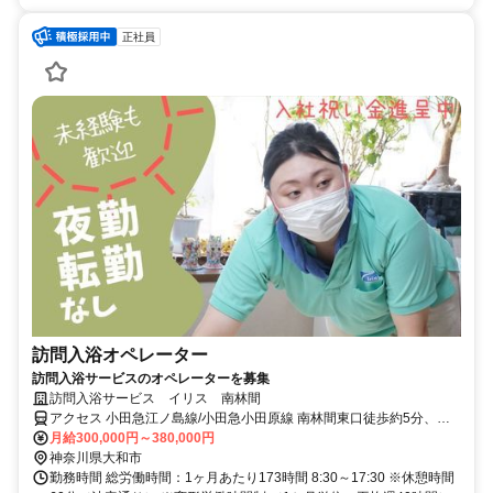
正社員
訪問入浴オペレーター
訪問入浴サービスのオペレーターを募集
訪問入浴サービス イリス 南林間
アクセス 小田急江ノ島線/小田急小田原線 南林間東口徒歩約5分、小
田急江ノ島線/小田急小田原線 鶴間東口徒歩約13分、東急田園都市線
月給300,000円～380,000円
中央林間正面口徒歩約18分
神奈川県大和市
勤務時間 総労働時間：1ヶ月あたり173時間 8:30～17:30 ※休憩時間