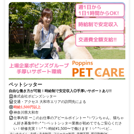
ペットシッター
自由な働き方が可能！時給制で安定収入◎手厚いサポートあり!!
株式会社ポピンズシッター
交通・アクセス 大和市エリアの訪問先による
時給1,500円以上
神奈川県大和市
仕事内容 ーこのお仕事のアピールポイントー *✨ワンちゃん、猫ちゃ
ん好き募集中‼✨* *✨ペットシッター業務が初めてでもご安心くださ
い！研修充実！✨* *✨時給¥1,500〜で働けます！✨* *✨ベビ...
ランチタイム
主婦・主夫歓迎
フリーター歓迎
学歴不問
即日勤務OK