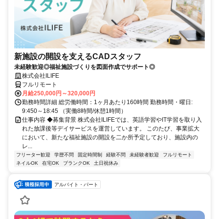
新施設の開設を支えるCADスタッフ
未経験歓迎◎福祉施設づくりを図面作成でサポート◎
株式会社ILIFE
フルリモート
月給250,000円～320,000円
勤務時間詳細 総労働時間：1ヶ月あたり160時間 勤務時間・曜日:
9:450～18:45 （実働8時間/休憩1時間）
仕事内容 ◆募集背景 株式会社ILIFEでは、英語学習やIT学習を取り入
れた放課後等デイサービスを運営しています。 このたび、事業拡大
において、新たな福祉施設の開設を二か所予定しており、施設内の
レ...
フリーター歓迎
学歴不問
固定時間制
経験不問
未経験者歓迎
フルリモート
ネイルOK
在宅OK
ブランクOK
土日祝休み
アルバイト・パート