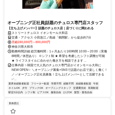
オープニング正社員|話題のチュロス専門店スタッフ
【立ち上げメンバー】話題のチュロス店｜店づくりに関われる
ストリートチュロス イオンモール大和店
交通・アクセス 小田急江ノ島線「鶴間駅」から徒歩約7分
月給280,000円～800,000円
神奈川県大和市
勤務時間詳細 総労働時間：1ヶ月あたり160時間 10:00～20:00（実働
8時間／休憩あり） ※シフト制 ★ 希望を考慮したシフト調整が可能
★ ライフスタイルに合わせた働き方を相談できます ...
仕事内容 ✨韓国で大人気のチュロス専門店がイオンモール大和に
NEW OPEN✨ ＼オープニング募集×SNSで話題のお店で楽しく働く！
／ ✅オープニング正社員募集！立ち上げメンバーとして活躍できる
✅...
業界未経験者歓迎
フリーター歓迎
学歴不問
経験不問
未経験者歓迎
午前
ネイルOK
夕方
ブランクOK
オープニングスタッフ
交通費支給
長期歓迎
駅近5分以内
シフト制
ピアスOK
服装自由
ひげOK
髪型・髪色自由
業務委託