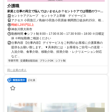
介護職
家庭と仕事の両立で悩んではいませんか？セントケアでは理想のワーク
ライフバランスを実現しているスタッフが大勢います！
セントケアグループ セントケア上草柳 デイサービス
アクセス 小田急江ノ島線/小田急小田原線 鶴間西口徒歩約15分、相鉄
本線 相模大塚北口徒歩約21分、小田急江ノ島線/小田急小田原線 南林
時給1,285円以上
間西口徒歩約23分
神奈川県大和市
勤務時間 ◆シフト制 8:00～17:00 8:30～17:30 9:00～18:00 ※日曜定
休 ※時短勤務ご相談ください
仕事内容 【仕事内容】 デイサービスをご利用のお客様に介護業務の
提供をお願い致します。 ▼具体的には ・お客様をご自宅への送迎 ・
入浴介助、食事介助、移動介助、排泄介助 ・レクリエーション対応
など...
学歴不問
交通費全額支給
ブランクOK
シフト制
同じ企業の求人
正社員