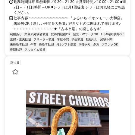
勤務時間詳細 勤務時間／9:30～21:30 ※営業時間／10:00～21:00 ■週
2日～・1日3時間～OK ■シフトは月1回提出 シフトはお気軽にご相談
ください。
仕事内容 ✨✨✨✨✨✨✨✨✨✨✨✨✨ 『ふるいち イオンモール大和店』
未経験OK！新しい仲間を大募集♪ 好きなものに囲まれて働けます♪
✨✨✨✨✨✨✨✨✨✨✨✨✨ ★「古本市場」の楽しさをギ...
制服あり
業界未経験者歓迎
扶養内勤務OK
副業・WワークOK
1日4時間以内OK
主婦・主夫歓迎
フリーター歓迎
学歴不問
学生歓迎
転勤なし
経験不問
未経験者歓迎
午前
経験者歓迎
月1シフト提出
研修あり
夕方
ブランクOK
長期歓迎
フルタイム歓迎
正社員