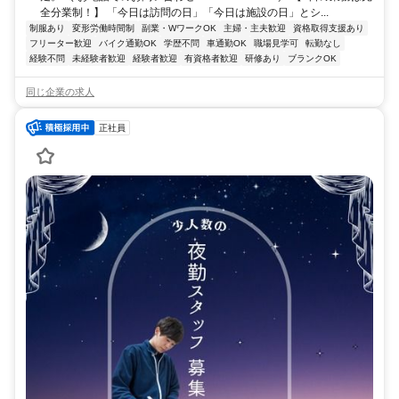
全分業制！】 「今日は訪問の日」「今日は施設の日」とシ...
制服あり
変形労働時間制
副業・WワークOK
主婦・主夫歓迎
資格取得支援あり
フリーター歓迎
バイク通勤OK
学歴不問
車通勤OK
職場見学可
転勤なし
経験不問
未経験者歓迎
経験者歓迎
有資格者歓迎
研修あり
ブランクOK
同じ企業の求人
正社員