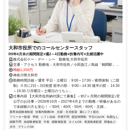
大和市役所でのコールセンタースタッフ
R9年4月末の期間限定⭐週2～4日勤務⭐扶養内可⭐主婦活躍中
株式会社ケー・デー・シー 勤務地:大和市役所
交通・アクセス 勤務地：大和市役所／小田急江ノ島線「鶴間駅」よ
り徒歩12分
時給1,350円
神奈川県大和市
勤務時間詳細 ✅通常 平日・土曜日 ：9:00～17:00 ✅夜間体制（二部
制）※月に2日～3日程度 前半の部： 9:00～14:30 後半の部： 14:30
～19:30 ◎月曜日～土曜日のうちシ...
仕事内容 【大和市役所納付課にて募集】 ✅約7ヶ月間の期間限定♪官
公庁のお仕事 ✅2026年10月～2027年4月までの勤務 ✅研修があるの
で未経験の方も安心！ ✅30代・40代・50代・60代・主婦...
業界未経験者歓迎
扶養内勤務OK
主婦・主夫歓迎
週1シフト提出
フリーター歓迎
早朝
シフト自由
学歴不問
固定時間制
平日のみOK
転勤なし
経験不問
未経験者歓迎
午前
経験者歓迎
ネイルOK
有資格者歓迎
研修あり
夕方
ブランクOK