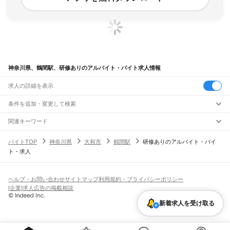
神奈川県、鶴間駅、研修ありのアルバイト・バイト求人情報
求人の詳細を表示
条件を追加・変更して検索
市区町村を追加・変更
関連キーワード
完全在宅ワーク 全国
シール貼り 在宅
現在地周辺
ガチャガチャ
犬カフェ
神奈川県
駅を追加・変更
バイトTOP
神奈川県
大和市
鶴間駅
研修ありのアルバイト・バイ
神奈川県
すべて
ト・求人
横浜市
すべて
職種を追加・変更
JR東海道本線(東京～熱海)
鶴見区
神奈川区
西区
中区
南区
保土ケ谷区
磯子区
金沢区
港北区
戸塚区
港南区
川崎駅
横浜駅
戸塚駅
大船駅
藤沢駅
辻堂駅
茅ケ崎駅
平塚駅
大磯駅
二宮駅
国府津駅
飲食・フードサービス
旭区
緑区
瀬谷区
栄区
泉区
青葉区
都筑区
特徴を追加・変更
鴨宮駅
小田原駅
早川駅
根府川駅
真鶴駅
湯河原駅
飲食・フードサービス
すべて
ヘルプ・お問い合わせ
サイトマップ
利用規約・プライバシーポリシー
川崎市
すべて
ホールスタッフ
キッチンスタッフ
皿洗い・洗い場
精肉・鮮魚加工
給食調理
人気
[企業]求人広告の掲載相談
JR南武線
川崎区
幸区
中原区
高津区
多摩区
宮前区
麻生区
雇用形態を追加・変更
パン屋（ベーカリー）
フードカウンター販売員
バー（BAR）・バーテンダー
日払いOK
高校生歓迎
学生歓迎
深夜の仕事
髪型・髪色自由
ひげOK
ネイルOK
川崎駅
尻手駅
矢向駅
鹿島田駅
平間駅
向河原駅
武蔵小杉駅
武蔵中原駅
武蔵新城駅
飲食店補助（開店・閉店準備）
飲食店（店長・マネージャー）
新着求人を受け取る
相模原市
すべて
ピアスOK
アルバイト・パート
履歴書不要
オープニングスタッフ
留学生・外国人活躍中
武蔵溝ノ口駅
津田山駅
久地駅
宿河原駅
登戸駅
中野島駅
稲田堤駅
八丁畷駅
都道府県を変更
営業・販売
緑区
中央区
南区
勤務期間
正社員
川崎新町駅
小田栄駅
浜川崎駅
営業・販売
すべて
短期
契約社員
単発・1日OK
長期
期間限定（春夏冬休み等）
横須賀市
平塚市
鎌倉市
藤沢市
小田原市
茅ヶ崎市
逗子市
三浦市
秦野市
厚木市
JR鶴見線
営業
テレフォンアポインター（テレアポ）
ルートセールス
コンビニ