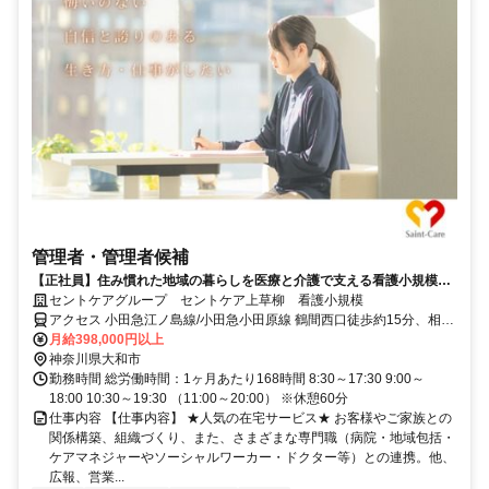
管理者・管理者候補
【正社員】住み慣れた地域の暮らしを医療と介護で支える看護小規模サ
ービス！ 管理者候補【正看護師免許必須】
セントケアグループ セントケア上草柳 看護小規模
アクセス 小田急江ノ島線/小田急小田原線 鶴間西口徒歩約15分、相鉄
本線 相模大塚北口徒歩約21分、小田急江ノ島線/小田急小田原線 南林
月給398,000円以上
間西口徒歩約23分
神奈川県大和市
勤務時間 総労働時間：1ヶ月あたり168時間 8:30～17:30 9:00～
18:00 10:30～19:30 （11:00～20:00） ※休憩60分
仕事内容 【仕事内容】 ★人気の在宅サービス★ お客様やご家族との
関係構築、組織づくり、また、さまざまな専門職（病院・地域包括・
ケアマネジャーやソーシャルワーカー・ドクター等）との連携。他、
広報、営業...