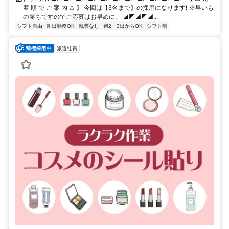
着 順 で ご 案 内 ⚠ 】 今回は【3名まで】の採用になります❗ ※早いも
の勝ちですのでご応募はお早めに。 ◢◤◢◤◢...
シフト自由
即日勤務OK
残業なし
週2・3日からOK
シフト制
派遣社員