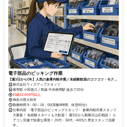
電子部品のピッキング作業
【週3日からOK】人気の倉庫内軽作業／未経験歓迎のコツコツ・モクモ
ク作業／男女活躍中／土日祝休み
株式会社ウィズアップスタッフ
最寄駅 小田急江ノ島線 中央林間駅 徒歩で20分
日給12,000円以上
神奈川県大和市
勤務時間 9：00～18：00(実働8時間、休憩60分)
仕事内容 〈電子部品のピッキングスタッフ〉 倉庫内軽作業スタッフ
大募集！ 未経験スタートも大歓迎！ 週3日から勤務日は応相談！ エ
アコン完備で快適な環境！ 20代・30代・40代の 男女スタッフ活躍
中...