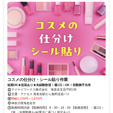
コスメの仕分け・シール貼り作業
短期OK★送迎あり★未経験歓迎！週1日～OK！初勤務手当有
テイケイワークス株式会社 海老名支店/TW138
交通・アクセス 海老名駅から無料送迎バス
時給1,336円～1,670円
神奈川県海老名市
勤務時間詳細 【勤務時間】 9：00～18：00 【勤務形態】 ・週1日～
OK ・短期勤務もok(業法に基づく規定あり)