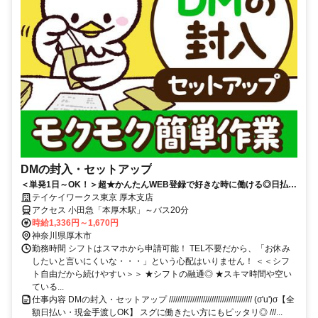
DMの封入・セットアップ
＜単発1日～OK！＞超★かんたんWEB登録で好きな時に働ける◎日払い
OK！扶養内やWワークも歓迎♪
テイケイワークス東京 厚木支店
アクセス 小田急「本厚木駅」～バス20分
時給1,336円～1,670円
神奈川県厚木市
勤務時間 シフトはスマホから申請可能！ TEL不要だから、「お休み
したいと言いにくいな・・・」という心配はいりません！ ＜＜シフ
ト自由だから続けやすい＞＞ ★シフトの融通◎ ★スキマ時間や空い
ている...
仕事内容 DMの封入・セットアップ /////////////////////////////////////// (σ'u')σ【全
額日払い・現金手渡しOK】 スグに働きたい方にもピッタリ◎ ///...