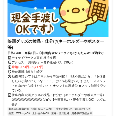
映画グッズの検品・仕分け(キーホルダーやポスター
等)
日払いOK！単発1日～◎扶養内やWワークにも♪かんたんWEB登録で好
きな時に働ける！
テイケイワークス東京 横浜支店
アクセス 「川崎駅」～無料送迎バス（30分）
時給1,373円～1,717円
神奈川県川崎市川崎区
勤務時間 シフトはスマホから申請可能！ TEL不要だから、「お休み
したいと言いにくいな・・・」という心配はいりません！ ＜＜シフ
ト自由だから続けやすい＞＞ ★シフトの融通◎ ★スキマ時間や空い
ている...
仕事内容 映画グッズの検品・仕分け（キーホルダーやポスター等）
/////////////////////////////////////// (σ'u')σ【全額日払い・現金手渡しOK】 スグに
働き...
業界未経験者歓迎
短期（3ヵ月以内）
扶養内勤務OK
週1日からOK
副業・WワークOK
土日祝のみOK
主婦・主夫歓迎
資格取得支援あり