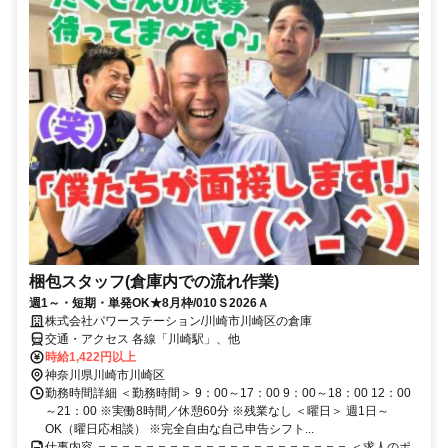
梱包スタッフ(倉庫内での流れ作業)
週1～・短期・単発OK★8月枠/010Ｓ2026Ａ
株式会社パワーステーション/川崎市川崎区の倉庫
交通・アクセス 各線「川崎駅」、他
時給1,422円以上
神奈川県川崎市川崎区
勤務時間詳細 ＜勤務時間＞ 9：00～17：00 9：00～18：00 12：00
～21：00 ※実働8時間／休憩60分 ※残業なし ＜曜日＞ 週1日～
OK（曜日応相談） ※完全自由な自己申告シフト...
仕事内容 ＝＝＝＝＝＝＝＝＝＝＝＝＝＝＝＝＝＝＝＝＝ ＜求人のポ