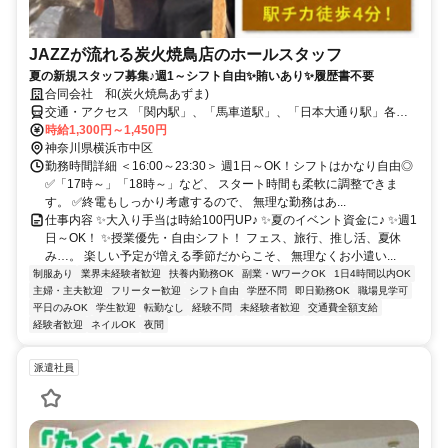
JAZZが流れる炭火焼鳥店のホールスタッフ
夏の新規スタッフ募集♪週1～シフト自由✨賄いあり✨履歴書不要
合同会社 和(炭火焼鳥あずま)
交通・アクセス 「関内駅」、「馬車道駅」、「日本大通り駅」各駅4
分
時給1,300円～1,450円
神奈川県横浜市中区
勤務時間詳細 ＜16:00～23:30＞ 週1日～OK！シフトはかなり自由◎
✅「17時～」「18時～」など、 スタート時間も柔軟に調整できま
す。 ✅終電もしっかり考慮するので、 無理な勤務はあ...
仕事内容 ✨大入り手当は時給100円UP♪ ✨夏のイベント資金に♪ ✨週1
日～OK！ ✨授業優先・自由シフト！ フェス、旅行、推し活、夏休
み…。 楽しい予定が増える季節だからこそ、 無理なくお小遣い...
制服あり
業界未経験者歓迎
扶養内勤務OK
副業・WワークOK
1日4時間以内OK
主婦・主夫歓迎
フリーター歓迎
シフト自由
学歴不問
即日勤務OK
職場見学可
平日のみOK
学生歓迎
転勤なし
経験不問
未経験者歓迎
交通費全額支給
経験者歓迎
ネイルOK
夜間
派遣社員