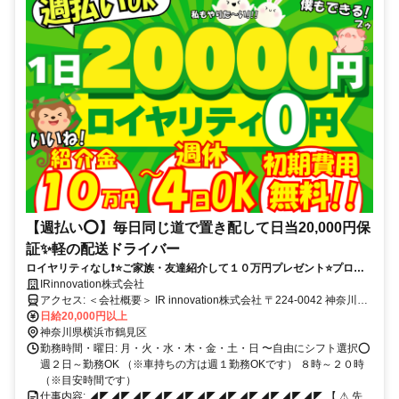
【週払い⭕】毎日同じ道で置き配して日当20,000円保
証✨軽の配送ドライバー
ロイヤリティなし❗⭐️ご家族・友達紹介して１０万円プレゼント⭐️プロか
らの研修で未経験でも『できる』までサポート【履歴書不要⭕】【週休
IRinnovation株式会社
４日OK⭕】【置き配⭕】【日当保証⭕】
アクセス: ＜会社概要＞ IR innovation株式会社 〒224-0042 神奈川県
横浜市都筑区大熊町1-1 ﾗﾌﾟﾙﾐｴｰﾙ1-A 代表：金子 純也 会社に寄らず直
日給20,000円以上
行直帰でOK
神奈川県横浜市鶴見区
勤務時間・曜日: 月・火・水・木・金・土・日 〜自由にシフト選択⭕
週２日～勤務OK （※車持ちの方は週１勤務OKです） ８時～２０時
（※目安時間です）
仕事内容: ◢◤◢◤◢◤◢◤◢◤◢◤◢◤◢◤◢◤◢◤◢◤ 【 ⚠ 先