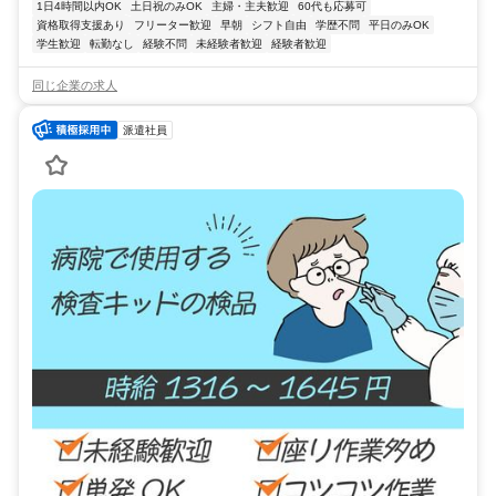
1日4時間以内OK
土日祝のみOK
主婦・主夫歓迎
60代も応募可
資格取得支援あり
フリーター歓迎
早朝
シフト自由
学歴不問
平日のみOK
学生歓迎
転勤なし
経験不問
未経験者歓迎
経験者歓迎
同じ企業の求人
派遣社員