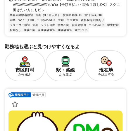
/////////////////////////////////////// (σ'u')σ【全額日払い・現金手渡しOK】 スグに
働きたい方にもピッ...
業界未経験者歓迎
短期（3ヵ月以内）
扶養内勤務OK
週1日からOK
副業・WワークOK
土日祝のみOK
主婦・主夫歓迎
資格取得支援あり
フリーター歓迎
短期
シフト自由
学歴不問
職場見学可
平日のみOK
学生歓迎
転勤なし
経験不問
未経験者歓迎
経験者歓迎
週払いOK
勤務地も選ぶと見つけやすくなるよ
市区町村
駅・路線
現在地
から選ぶ
から選ぶ
を設定する
派遣社員