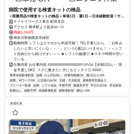
病院で使用する検査キットの検品
＜医療用品や検査キットの検品＞単発1日・週1日～◎未経験歓迎！サク
ッと登録！扶養内・WワークOK！日払い♪
テイケイワークス東京 町田支店
アクセス 橋本駅より徒歩orバス
時給1,344円
神奈川県相模原市緑区
勤務時間 シフトはスマホから申請可能！ TEL不要だから、「お休み
したいと言いにくいな・・・」という心配はいりません！ ＜＜シフ
ト自由だから続けやすい＞＞ ★シフトの融通◎ ★スキマ時間や空い
ている...
仕事内容 お仕事内容 /////////////////////////////////////// (σ'u')σ【全額日払い・現
金手渡しOK】 スグに働きたい方にもピッタリ◎ //////////...
業界未経験者歓迎
短期（3ヵ月以内）
扶養内勤務OK
週1日からOK
副業・WワークOK
土日祝のみOK
主婦・主夫歓迎
資格取得支援あり
フリーター歓迎
短期
シフト自由
学歴不問
職場見学可
平日のみOK
学生歓迎
転勤なし
経験不問
未経験者歓迎
経験者歓迎
週払いOK
派遣社員