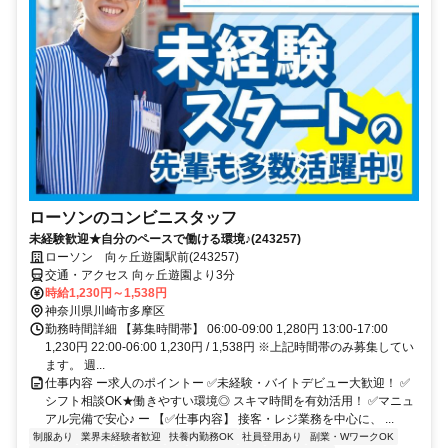
ローソンのコンビニスタッフ
未経験歓迎★自分のペースで働ける環境♪(243257)
ローソン 向ヶ丘遊園駅前(243257)
交通・アクセス 向ヶ丘遊園より3分
時給1,230円～1,538円
神奈川県川崎市多摩区
勤務時間詳細 【募集時間帯】 06:00-09:00 1,280円 13:00-17:00
1,230円 22:00-06:00 1,230円 / 1,538円 ※上記時間帯のみ募集してい
ます。 週...
仕事内容 ー求人のポイントー ✅未経験・バイトデビュー大歓迎！ ✅
シフト相談OK★働きやすい環境◎ スキマ時間を有効活用！ ✅マニュ
アル完備で安心♪ ー 【✅仕事内容】 接客・レジ業務を中心に、 ...
制服あり
業界未経験者歓迎
扶養内勤務OK
社員登用あり
副業・WワークOK