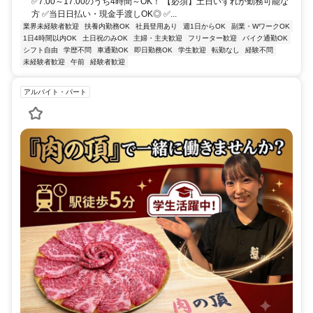
✅7:00～17:00のうち4時間～OK！ 【必須】土日いずれか勤務可能な
方 ✅当日日払い・現金手渡しOK◎ ✅...
業界未経験者歓迎
扶養内勤務OK
社員登用あり
週1日からOK
副業・WワークOK
1日4時間以内OK
土日祝のみOK
主婦・主夫歓迎
フリーター歓迎
バイク通勤OK
シフト自由
学歴不問
車通勤OK
即日勤務OK
学生歓迎
転勤なし
経験不問
未経験者歓迎
午前
経験者歓迎
アルバイト・パート