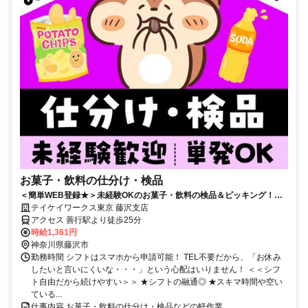
お菓子・飲料の仕分け・検品
＜簡単WEB登録★＞未経験OKのお菓子・飲料の検品＆ピッキング！日
勤のみ★カンタン軽作業♪日払い対応でサクッと即収入◎
テイケイワークス東京 藤沢支店
アクセス 善行駅より徒歩25分
時給1,361円
神奈川県藤沢市
勤務時間 シフトはスマホから申請可能！ TEL不要だから、「お休み
したいと言いにくいな・・・」という心配はいりません！ ＜＜シフ
ト自由だから続けやすい＞＞ ★シフトの融通◎ ★スキマ時間や空い
ている...
仕事内容 お菓子・飲料の仕分け・検品などの軽作業