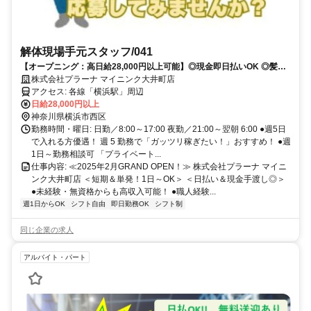
解体現場手元スタッフ/041
【オープニング：高日給28,000円以上可能】◎現金即日払いOK ◎髪型
自由 ◎週1日～OK
株式会社プラーナ マイニンク大井町店
アクセス: 各線「横浜駅」周辺
日給28,000円以上
神奈川県横浜市西区
勤務時間・曜日: 日勤／8:00～17:00 夜勤／21:00～翌朝 6:00 ●週5日
で入れる方優遇！ 週 5 勤務で「ガッツリ稼ぎたい！」おすすめ！ ●週
1日～勤務相談可 「プライベート...
仕事内容: ≪2025年2月GRAND OPEN！≫ 株式会社プラーナ マイニ
ンク大井町店 ＜短期＆単発！1日～OK＞ ＜日払い＆現金手渡し◎＞
●未経験・無資格からも高収入可能！ ●職人経験...
週1日からOK
シフト自由
即日勤務OK
シフト制
同じ企業の求人
アルバイト・パート