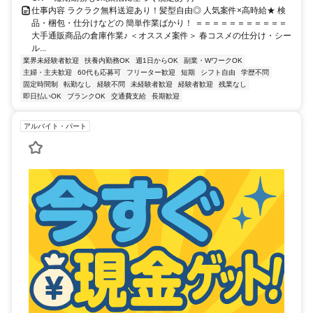
仕事内容 ラクラク無料送迎あり！髪型自由◎ 人気案件×高時給★ 検
品・梱包・仕分けなどの 簡単作業ばかり！ ＝＝＝＝＝＝＝＝＝＝＝
大手通販商品の倉庫作業♪ ＜オススメ案件＞ 春コスメの仕分け・シー
ル...
業界未経験者歓迎
扶養内勤務OK
週1日からOK
副業・WワークOK
主婦・主夫歓迎
60代も応募可
フリーター歓迎
短期
シフト自由
学歴不問
固定時間制
転勤なし
経験不問
未経験者歓迎
経験者歓迎
残業なし
即日払いOK
ブランクOK
交通費支給
長期歓迎
アルバイト・パート