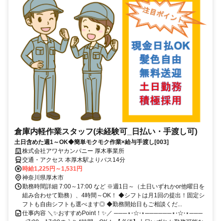
倉庫内軽作業スタッフ(未経験可_日払い・手渡し可)
土日含めた週1～OK◆簡単モクモク作業×給与手渡し[003]
株式会社アワヤカンパニー 厚木事業所
交通・アクセス 本厚木駅よりバス14分
時給1,225円～1,531円
神奈川県厚木市
勤務時間詳細 7:00～17:00 など ※週1日～（土日いずれかor他曜日を
組み合わせて勤務）、4時間～OK！ ◆シフトは月1回の提出！固定シ
フトも自由シフトも選べます◎ ◆勤務開始日もご相談くだ...
仕事内容 ＼✨おすすめPoint！✨／ ───⋆⋅☆⋅⋆──────⋆⋅☆⋅⋆───