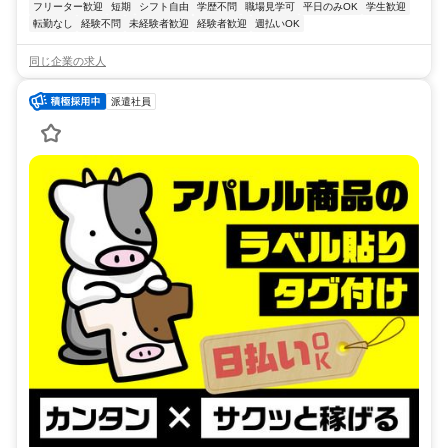
フリーター歓迎
短期
シフト自由
学歴不問
職場見学可
平日のみOK
学生歓迎
転勤なし
経験不問
未経験者歓迎
経験者歓迎
週払いOK
同じ企業の求人
派遣社員