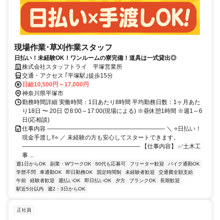
現場作業･草刈作業スタッフ
日払い！未経験OK！ワンルームの寮完備！道具は一式貸出◎
株式会社スタッフトライ 平塚営業所
交通・アクセス ｢平塚駅｣徒歩15分
日給10,500円～17,000円
神奈川県平塚市
勤務時間詳細 実働時間：1日あたり8時間 平均勤務日数：1ヶ月あた
り18日 〜 20日 ⏰8:00～17:00(現場による) ※昼休憩1時間 ※週1～6
日(応相談)
仕事内容 ―――――――――――――――――――― ＼ ⭐日払い！
現金手渡し!!⭐ ／ 未経験の方も安心してスタートできます。
―――――――――――――――――――― 【仕事内容】 ✅土木工
事 ...
週1日からOK
副業・WワークOK
60代も応募可
フリーター歓迎
バイク通勤OK
学歴不問
車通勤OK
即日勤務OK
固定時間制
未経験者歓迎
交通費全額支給
午前
経験者歓迎
週払いOK
即日払いOK
夕方
ブランクOK
長期歓迎
駅近5分以内
週2・3日からOK
正社員