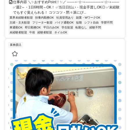
仕事内容 ＼✨おすすめPoint！✨／ ───⋆⋅☆⋅⋆──────⋆⋅☆⋅⋆───
✅週2～・1日6時間～OK！ ✅当日日払い・現金手渡しOK◎ ✅未経験
でもすぐ覚えられる！ コツコツ・黙々派にぴ...
業界未経験者歓迎
扶養内勤務OK
社員登用あり
副業・WワークOK
主婦・主夫歓迎
フリーター歓迎
バイク通勤OK
短期
シフト自由
学歴不問
車通勤OK
即日勤務OK
平日のみOK
学生歓迎
転勤なし
経験不問
未経験者歓迎
午前
経験者歓迎
ネイルOK
業務委託