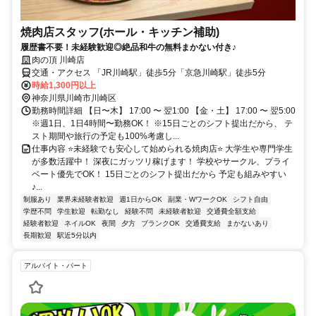
焼肉店スタッフ(ホール・キッチン補助)
履歴書不要！未経験歓迎◎絶品和牛の無料まかない付き♪
肉の頂 川崎店
交通・アクセス 「JR川崎駅」徒歩5分「京急川崎駅」徒歩5分
時給1,300円以上
神奈川県川崎市川崎区
勤務時間詳細 【日〜木】 17:00 〜 翌1:00 【金・土】 17:00 〜 翌5:00
※週1日、1日4時間〜勤務OK！ ※15日ごとのシフト提出だから、 テ
スト期間や旅行の予定も100%考慮し...
仕事内容 ⭐未経験でも安心して始められる焼肉店⭐ 大学生や専門学生
が多数活躍中！ 深夜にガッツリ稼げます！ 学校やサークル、プライ
ベート優先でOK！ 15日ごとのシフト提出だから 予定も組みやすい
♪...
制服あり
業界未経験者歓迎
週1日からOK
副業・WワークOK
シフト自由
学歴不問
学生歓迎
転勤なし
経験不問
未経験者歓迎
交通費全額支給
経験者歓迎
ネイルOK
夜間
夕方
ブランクOK
交通費支給
まかないあり
長期歓迎
駅近5分以内
アルバイト・パート