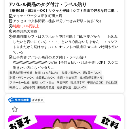
アパレル商品のタグ付け・ラベル貼り
【単発1日・週1日～OK】サクッと登録！シフト自由で好きな時に働け
る♪扶養内・WワークOK！日払い◎
テイケイワークス東京 町田支店
アクセス 中央林間駅～徒歩15分／つきみ野駅～徒歩15分
時給1,336円以上
神奈川県大和市
勤務時間 シフトはスマホから申請可能！ TEL不要だから、「お休み
したいと言いにくいな・・・」という心配はいりません！ ＜＜シフ
ト自由だから続けやすい＞＞ ★シフトの融通◎ ★スキマ時間や空い
ている...
仕事内容 アパレル商品のタグ付け・ラベル貼り
/////////////////////////////////////// (σ'u')σ【全額日払い・現金手渡しOK】 スグに
働きたい方にもピッタリ...
業界未経験者歓迎
短期（3ヵ月以内）
扶養内勤務OK
週1日からOK
副業・WワークOK
土日祝のみOK
主婦・主夫歓迎
資格取得支援あり
フリーター歓迎
短期
シフト自由
学歴不問
職場見学可
平日のみOK
学生歓迎
転勤なし
経験不問
未経験者歓迎
経験者歓迎
週払いOK
派遣社員