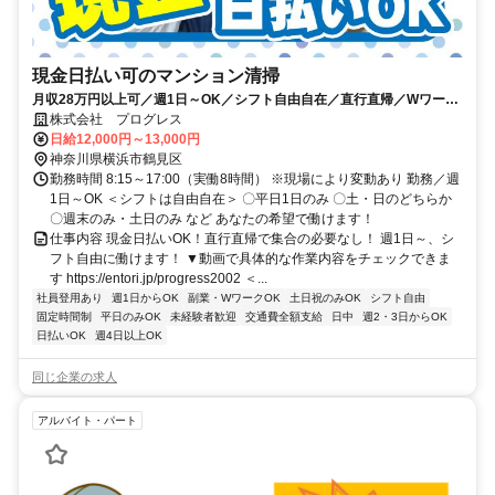
現金日払い可のマンション清掃
月収28万円以上可／週1日～OK／シフト自由自在／直行直帰／Wワーク
OK
株式会社 プログレス
日給12,000円～13,000円
神奈川県横浜市鶴見区
勤務時間 8:15～17:00（実働8時間） ※現場により変動あり 勤務／週
1日～OK ＜シフトは自由自在＞ 〇平日1日のみ 〇土・日のどちらか
〇週末のみ・土日のみ など あなたの希望で働けます！
仕事内容 現金日払いOK！直行直帰で集合の必要なし！ 週1日～、シ
フト自由に働けます！ ▼動画で具体的な作業内容をチェックできま
す https://entori.jp/progress2002 ＜...
社員登用あり
週1日からOK
副業・WワークOK
土日祝のみOK
シフト自由
固定時間制
平日のみOK
未経験者歓迎
交通費全額支給
日中
週2・3日からOK
日払いOK
週4日以上OK
同じ企業の求人
アルバイト・パート