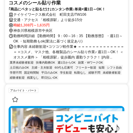
コスメのシール貼り作業
｢商品にペタッと貼るだけ｣カンタン作業♪単発×週1日～OK！
テイケイワークス株式会社 町田支店/TW106
交通・アクセス 「相模原駅」より徒歩15分
時給1,308円～1,635円
神奈川県相模原市中央区
勤務時間詳細 【勤務時間】 9：00～16：35 【勤務形態】 ・週1日～
OK ・短期勤務もok(業法に基づく規定あり)
仕事内容 未経験歓迎×コツコツ軽作業★ ＝＝＝＝＝＝＝＝＝＝＝＝＝
＝ ⭐コスメ、マスク他、各種製品のシール貼り作業♪ 週1日～OK！ ＜
オススメ案件＞ 「相模原駅」徒歩圏内 通勤ラクラク！ [内容...
業界未経験者歓迎
扶養内勤務OK
週1日からOK
副業・WワークOK
土日祝のみOK
主婦・主夫歓迎
60代も応募可
フリーター歓迎
短期
シフト自由
学歴不問
固定時間制
平日のみOK
学生歓迎
転勤なし
経験不問
未経験者歓迎
経験者歓迎
残業なし
即日払いOK
アルバイト・パート