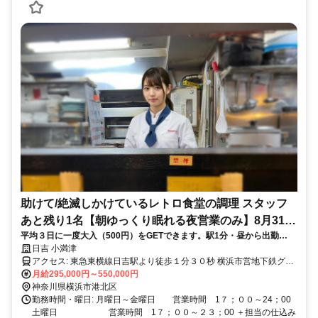
助けて/絶滅しかけているレトロ食堂の調理 スタッフ
あと残り1名【朝ゆっくり眠れる夜営業のみ】8月31日
平均３日に一度大入（500円）をGETできます。駅1分・昼から出勤
締切 決まり次第掲載終了 調理師・シェフ
OK・厨房内冷房有・髪型 髪色自由・各種保険有・職場の平均年齢
日吉 小満津
（24.5才）・日定休
アクセス: 東急東横線日吉駅より徒歩１分３０秒 横浜市営地下鉄グリ
ーンライン日吉駅より徒歩３分（改札から） 東急東横線・目黒線・
月給295,000円～550,000円
東急新横浜線・東京メトロ南北線・都営三田線・相鉄線・埼玉高速鉄
神奈川県横浜市港北区
道・東武東上線・西武池袋線が一応直結しています。 横浜市営地下
勤務時間・曜日: 月曜日～金曜日 営業時間 1７；００～24；00
鉄 グリーンライン・ブルーラインも直結しています。
土曜日 営業時間 1７；００～２３；00 ＋担当の仕込み