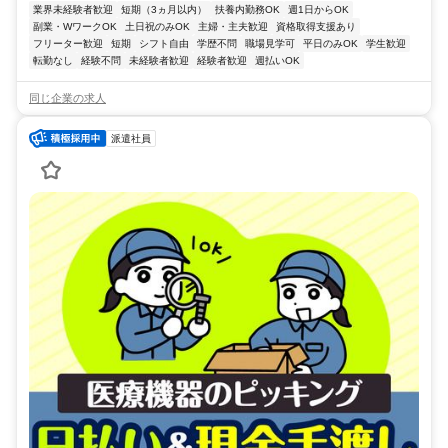
業界未経験者歓迎
短期（3ヵ月以内）
扶養内勤務OK
週1日からOK
副業・WワークOK
土日祝のみOK
主婦・主夫歓迎
資格取得支援あり
フリーター歓迎
短期
シフト自由
学歴不問
職場見学可
平日のみOK
学生歓迎
転勤なし
経験不問
未経験者歓迎
経験者歓迎
週払いOK
同じ企業の求人
派遣社員