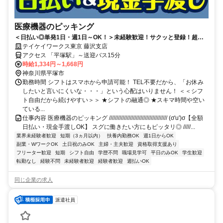
医療機器のピッキング
＜日払い◎単発1日・週1日～OK！＞未経験歓迎！サクッと登録！超か
んたん軽作業★扶養内・Wワーク◎
テイケイワークス東京 藤沢支店
アクセス 「平塚駅」～送迎バス15分
時給1,334円～1,668円
神奈川県平塚市
勤務時間 シフトはスマホから申請可能！ TEL不要だから、「お休み
したいと言いにくいな・・・」という心配はいりません！ ＜＜シフ
ト自由だから続けやすい＞＞ ★シフトの融通◎ ★スキマ時間や空い
ている...
仕事内容 医療機器のピッキング /////////////////////////////////////// (σ'u')σ【全額
日払い・現金手渡しOK】 スグに働きたい方にもピッタリ◎ /////...
業界未経験者歓迎
短期（3ヵ月以内）
扶養内勤務OK
週1日からOK
副業・WワークOK
土日祝のみOK
主婦・主夫歓迎
資格取得支援あり
フリーター歓迎
短期
シフト自由
学歴不問
職場見学可
平日のみOK
学生歓迎
転勤なし
経験不問
未経験者歓迎
経験者歓迎
週払いOK
同じ企業の求人
派遣社員