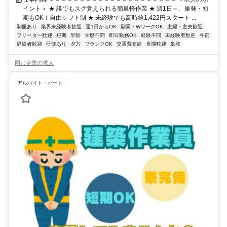
イント＞ ★ 誰でもスグ覚えられる簡単軽作業 ★ 週1日～、単発・短
期もOK！自由シフト制 ★ 未経験でも高時給1,422円スタート ...
制服あり
業界未経験者歓迎
週1日からOK
副業・WワークOK
主婦・主夫歓迎
フリーター歓迎
短期
早朝
学歴不問
即日勤務OK
経験不問
未経験者歓迎
午前
経験者歓迎
研修あり
夕方
ブランクOK
交通費支給
長期歓迎
単発
同じ企業の求人
アルバイト・パート