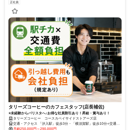
正社員
タリーズコーヒーのカフェスタッフ(店長補佐)
⭐未経験からバリスタへ♪お得な社員割引あり！昇給・賞与あり！
タリーズコーヒー コースカベイサイドストアーズ店
交通・アクセス 「汐入駅」徒歩3分・「横須賀駅」徒歩10分⭐交通費
全額支給⭐昇給・賞与あり
月給250,000円～290,000円