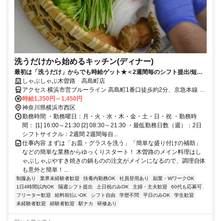
洗うだけから始めるキッチン(ディナー)
最初は「洗うだけ」からでも時給ゲット★＜2週間毎のシフト提出/短時
間3h～/週2日～＞
しゃぶしゃぶ木曽路 高島町店
アクセス 横浜市営ブルーライン 高島町1番口徒歩約2分、京急本線 戸
部徒歩約9分、横浜高速鉄道みなとみらい線 新高島2番口(大通り高島
時給1,350円～1,450円
口)徒歩約12分 戸部駅～徒歩8分
神奈川県横浜市西区
勤務時間 ・勤務曜日：月・火・水・木・金・土・日・祝 ・勤務時
間： [1] 16:00～21:30 [2] 08:30～21:30 ・最低勤務日数（週）：2日
シフトサイクル：2週間 2週間毎自...
仕事内容 まずは「お皿・グラスを洗う」「簡単な盛り付けの補助」
などの簡単な業務からゆっくりスタート！ 木曽路のメイン料理はし
ゃぶしゃぶやすき焼きの鍋ものの注文がメインになるので、調理自体
も意外と簡単！...
制服あり
業界未経験者歓迎
扶養内勤務OK
社員登用あり
副業・WワークOK
1日4時間以内OK
隔週シフト提出
土日祝のみOK
主婦・主夫歓迎
60代も応募可
フリーター歓迎
給料前払いOK
シフト自由
学歴不問
平日のみOK
学生歓迎
未経験者歓迎
経験者歓迎
駅ナカ
研修あり