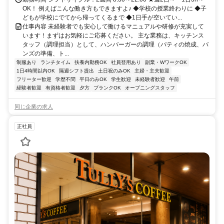
OK！ 例えばこんな働き方もできますよ♪ ◆学校の授業終わりに ◆子
どもが学校にでてから帰ってくるまで ◆1日手が空いてい...
仕事内容 未経験者でも安心して働けるマニュアルや研修が充実して
います！まずはお気軽にご応募ください。 主な業務は、キッチンス
タッフ（調理担当）として、ハンバーガーの調理（パティの焼成、バ
ンズの準備、ト...
制服あり
ランチタイム
扶養内勤務OK
社員登用あり
副業・WワークOK
1日4時間以内OK
隔週シフト提出
土日祝のみOK
主婦・主夫歓迎
フリーター歓迎
学歴不問
平日のみOK
学生歓迎
未経験者歓迎
午前
経験者歓迎
有資格者歓迎
夕方
ブランクOK
オープニングスタッフ
同じ企業の求人
正社員