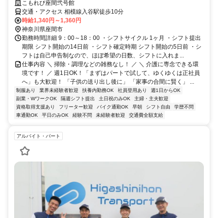
こもれび座間弐号館
交通・アクセス 相模線入谷駅徒歩10分
時給1,340円～1,360円
神奈川県座間市
勤務時間詳細 9：00～18：00 ・シフトサイクル 1ヶ月 ・シフト提出
期限 シフト開始の14日前 ・シフト確定時期 シフト開始の5日前 ・シ
フトは自己申告制なので、ほぼ希望の日数、シフトに入れま...
仕事内容 ＼ 掃除・調理などの雑務なし！ ／ ＼ 介護に専念できる環
境です！ ／ 週1日OK！「まずはパートで試して、ゆくゆくは正社員
へ」も大歓迎！ 「子供の送り出し後に」 「家事の合間に賢く」 ...
制服あり
業界未経験者歓迎
扶養内勤務OK
社員登用あり
週1日からOK
副業・WワークOK
隔週シフト提出
土日祝のみOK
主婦・主夫歓迎
資格取得支援あり
フリーター歓迎
バイク通勤OK
早朝
シフト自由
学歴不問
車通勤OK
平日のみOK
経験不問
未経験者歓迎
交通費全額支給
アルバイト・パート