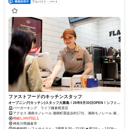
アルバイト・パート
ファストフードのキッチンスタッフ
オープニング(キッチン)スタッフ大募集！26年9月30日OPEN！シフト提
出は２週間ごと！
バーガーキング ライフ鎌倉梶原店
アクセス 湘南モノレール 湘南町屋徒歩約17分、湘南モノレール 湘南
深沢徒歩約17分、湘南モノレール 富士見町（神奈川県）エレベータ
時給1,300円以上
出入口徒歩約27分 湘南モノレール 湘南深沢駅 徒歩7分
神奈川県鎌倉市
勤務時間 シフトサイクル：2週間 8:30～22:00 ★週2日～・1日3h～