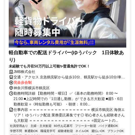
軽自動車での配送ドライバー(ゆうパック 1日体験あ
り)
未経験でも月収50万円以上可能✨普通免許でOK！
JMB株式会社
交通・アクセス 京急鶴見駅から徒歩10分、鶴見駅から徒歩10分/車通
勤OK
完全歩合制
神奈川県横浜市鶴見区
勤務時間詳細 【勤務時間・曜日】 ✅《基本の勤務時間》 8:00 〜
21:00 ■上記時間での「1日通し勤務」が できる方大歓迎 ■週5・6日
勤務歓迎 ⭐《時短勤務も可能》 ・朝便： 8:00...
仕事内容 ＝＝＝＝＝＝＝＝＝＝＝＝＝＝＝＝＝ 横浜市鶴見区 海側エ
リア！ ゆうパック配送 業務委託募集です◎ 初心者さんも経験者さん
も大歓迎 ＝＝＝＝＝＝＝＝＝＝＝＝＝＝＝＝＝ ⭐固定ルートの...
社員登用あり
主婦・主夫歓迎
60代も応募可
フリーター歓迎
バイク通勤OK
学歴不問
車通勤OK
職場見学可
経験者歓迎
ネイルOK
週払いOK
ブランクOK