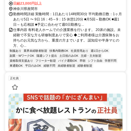
日給23,000円以上
神奈川県座間市
勤務時間詳細 実働時間：1日あたり14時間30分 平均勤務日数：1ヶ月
あたり5日 〜 9日 16：45～9：15 休憩120分 ■月5回～勤務OK ■週1
日～も応相談 ■予定に合わせて週0日勤務な...
仕事内容 有料老人ホームでの介護業務を行います。 20床の施設。未
経験で不安な方も研修制度ありで安心 ◆ご利用者様は介護保険をお
持ちのお元気な方から、重度の方までいます。 認知症や半身マヒの
方、心...
制服あり
業界未経験者歓迎
扶養内勤務OK
社員登用あり
週1日からOK
副業・WワークOK
隔週シフト提出
土日祝のみOK
主婦・主夫歓迎
資格取得支援あり
フリーター歓迎
バイク通勤OK
早朝
シフト自由
学歴不問
車通勤OK
平日のみOK
経験不問
未経験者歓迎
経験者歓迎
正社員