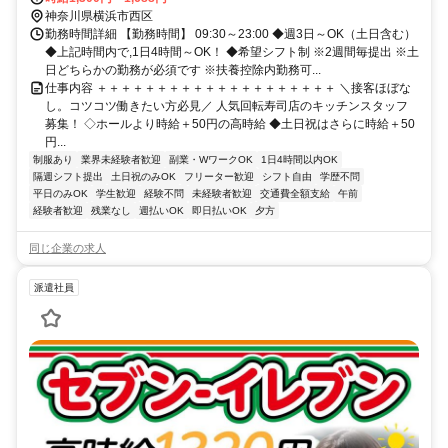
神奈川県横浜市西区
勤務時間詳細 【勤務時間】 09:30～23:00 ◆週3日～OK（土日含む）
◆上記時間内で,1日4時間～OK！ ◆希望シフト制 ※2週間毎提出 ※土
日どちらかの勤務が必須です ※扶養控除内勤務可...
仕事内容 ＋＋＋＋＋＋＋＋＋＋＋＋＋＋＋＋＋＋＋＋ ＼接客ほぼな
し。コツコツ働きたい方必見／ 人気回転寿司店のキッチンスタッフ
募集！ ◇ホールより時給＋50円の高時給 ◆土日祝はさらに時給＋50
円...
制服あり
業界未経験者歓迎
副業・WワークOK
1日4時間以内OK
隔週シフト提出
土日祝のみOK
フリーター歓迎
シフト自由
学歴不問
平日のみOK
学生歓迎
経験不問
未経験者歓迎
交通費全額支給
午前
経験者歓迎
残業なし
週払いOK
即日払いOK
夕方
同じ企業の求人
派遣社員