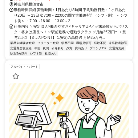
神奈川県横須賀市
勤務時間詳細 実働時間：1日あたり8時間 平均勤務日数：1ヶ月あた
り20日 〜 23日 ⏰7:00～22:00の間で実働8時間 （シフト制） ＜シフ
ト例＞ ・7:00～16:00 ・13:00～2...
仕事内容 ＼安定収入×働きやすさ×キャリアUP／ ✅未経験からバリス
タ・将来は店長へ！ ✅駅前勤務で通勤ラクラク ✅月給25万円〜＋賞
与2回◎ 【3つのPOINT】 1.安定の高待遇 月給25万円...
業界未経験者歓迎
フリーター歓迎
学歴不問
職場見学可
経験不問
未経験者歓迎
交通費全額支給
午前
夜間
研修あり
夕方
賞与あり
ブランクOK
交通費支給
駅近5分以内
シフト制
社割あり
アルバイト・パート