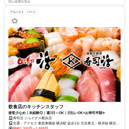
同じ企業の求人
アルバイト・パート
飲食店のキッチンスタッフ
接客少なめ｜未経験◎｜週3日～OK｜日払いOK×お寿司半額✨
寿司活 ジョイナス横浜店
交通・アクセス 東急東横線 横浜駅 徒歩1分 京浜東北・根岸線 横浜駅
徒歩1分 京急本線 神奈川駅 徒歩12分
時給1,300円～1,688円