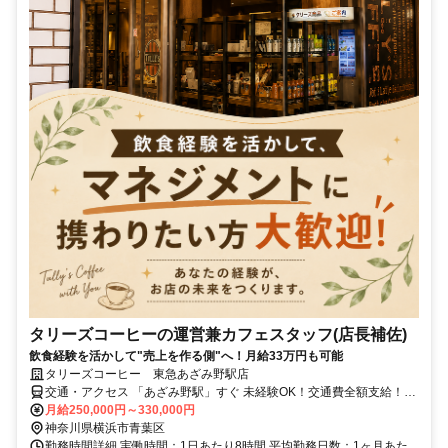
タリーズコーヒーの運営兼カフェスタッフ(店長補佐)
飲食経験を活かして"売上を作る側"へ！月給33万円も可能
タリーズコーヒー 東急あざみ野駅店
交通・アクセス 「あざみ野駅」すぐ 未経験OK！交通費全額支給！昇
給・賞与あり！社員割引あり
月給250,000円～330,000円
神奈川県横浜市青葉区
勤務時間詳細 実働時間：1日あたり8時間 平均勤務日数：1ヶ月あた