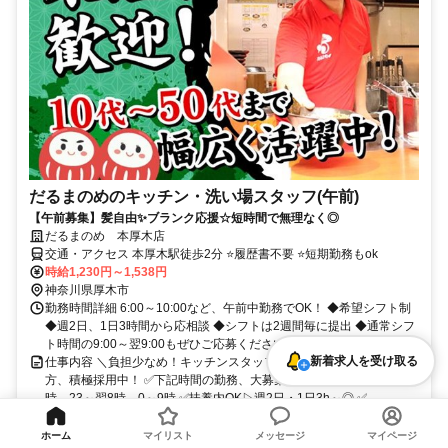
だるまのめのキッチン・洗い場スタッフ(午前)
【午前募集】髪自由✨ブランク応援☆短時間で無理なく◎
だるまのめ 本厚木店
交通・アクセス 本厚木駅徒歩2分 ⭐履歴書不要 ⭐短期勤務もok
時給1,230円～1,538円
神奈川県厚木市
勤務時間詳細 6:00～10:00など、午前中勤務でOK！ ◆希望シフト制
◆週2日、1日3時間から応相談 ◆シフトは2週間毎に提出 ◆通常シフ
ト時間の9:00～翌9:00もぜひご応募ください。 ...
新着求人を受け取る
仕事内容 ＼負担少なめ！キッチンスタッフ／ ✅深夜帯に勤務できる
方、積極採用中！ ✅下記時間の勤務、大募集中！ 6～10時、22～翌7
時、23～翌8時、0～9時 ✅扶養内OK▷週2日・1日3h～◎ ✅...
制服あり
業界未経験者歓迎
短期（3ヵ月以内）
扶養内勤務OK
社員登用あり
副業・WワークOK
1日4時間以内OK
隔週シフト提出
土日祝のみOK
ホーム
マイリスト
メッセージ
マイページ