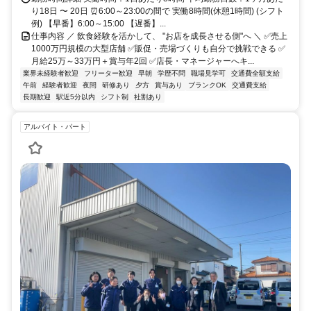
り18日 〜 20日 ⏰6:00～23:00の間で 実働8時間(休憩1時間) (シフト
例) 【早番】6:00～15:00 【遅番】...
仕事内容 ／ 飲食経験を活かして、 "お店を成長させる側"へ ＼ ✅売上
1000万円規模の大型店舗 ✅販促・売場づくりも自分で挑戦できる ✅
月給25万～33万円＋賞与年2回 ✅店長・マネージャーへキ...
業界未経験者歓迎
フリーター歓迎
早朝
学歴不問
職場見学可
交通費全額支給
午前
経験者歓迎
夜間
研修あり
夕方
賞与あり
ブランクOK
交通費支給
長期歓迎
駅近5分以内
シフト制
社割あり
アルバイト・パート