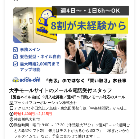
大手モールサイトのメール&電話受付スタッフ
【髪色ネイル自由】9月入社募集／週4日〜日勤／モール対応のメール＋
電話✅
ブックオフコーポレーション株式会社
アクセス: 小田急江ノ島線・東急田園都市線「中央林間駅」から徒歩
10分 東急田園都市線「南町田駅」「つきみ野駅」 小田急江ノ島線
時給1,400円～2,115円
「相模大野駅」「鶴間駅」「大和駅」からも自転車通勤圏内 公共交
神奈川県大和市
通機関（電車・バス）ほか、原付・自転車OK！
勤務時間・曜日: 9:00 ～ 17:30（休憩最大75分） ✅週4日～ ✅2週間ご
との希望シフト制 「来月はテストがあるから週3で」 「稼ぎたいから
フルタイムで」 など、予定に合わせて働けます！...