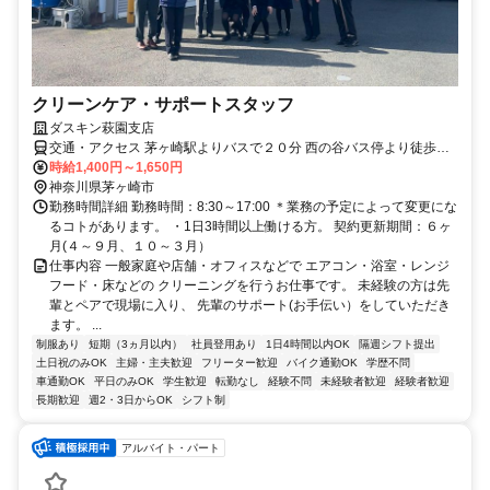
クリーンケア・サポートスタッフ
ダスキン萩園支店
交通・アクセス 茅ヶ崎駅よりバスで２０分 西の谷バス停より徒歩２
分
時給1,400円～1,650円
神奈川県茅ヶ崎市
勤務時間詳細 勤務時間：8:30～17:00 ＊業務の予定によって変更にな
るコトがあります。 ・1日3時間以上働ける方。 契約更新期間：６ヶ
月(４～９月、１０～３月）
仕事内容 一般家庭や店舗・オフィスなどで エアコン・浴室・レンジ
フード・床などの クリーニングを行うお仕事です。 未経験の方は先
輩とペアで現場に入り、 先輩のサポート(お手伝い）をしていただき
ます。 ...
制服あり
短期（3ヵ月以内）
社員登用あり
1日4時間以内OK
隔週シフト提出
土日祝のみOK
主婦・主夫歓迎
フリーター歓迎
バイク通勤OK
学歴不問
車通勤OK
平日のみOK
学生歓迎
転勤なし
経験不問
未経験者歓迎
経験者歓迎
長期歓迎
週2・3日からOK
シフト制
アルバイト・パート