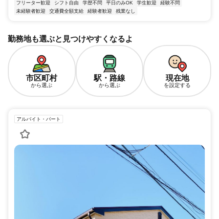
フリーター歓迎
シフト自由
学歴不問
平日のみOK
学生歓迎
経験不問
未経験者歓迎
交通費全額支給
経験者歓迎
残業なし
勤務地も選ぶと見つけやすくなるよ
市区町村
駅・路線
現在地
から選ぶ
から選ぶ
を設定する
アルバイト・パート