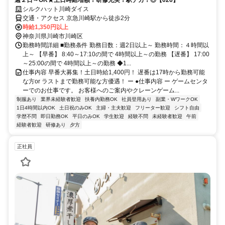
週２日～OK★土日時給増額！研修充実！駅チカ！◎【026】
シルクハット川崎ダイス
交通・アクセス 京急川崎駅から徒歩2分
時給1,350円以上
神奈川県川崎市川崎区
勤務時間詳細 ■勤務条件 勤務日数：週2日以上～ 勤務時間：４時間以
上～ 【早番】 8:40～17:10の間で 4時間以上～の勤務 【遅番】 17:00
～25:00の間で 4時間以上～の勤務 ◆1...
仕事内容 早番大募集！土日時給1,400円！ 遅番は17時から勤務可能
な方or ラストまで勤務可能な方優遇！ ー ●仕事内容 ー ゲームセンタ
ーでのお仕事です。 お客様へのご案内やクレーンゲーム...
制服あり
業界未経験者歓迎
扶養内勤務OK
社員登用あり
副業・WワークOK
1日4時間以内OK
土日祝のみOK
主婦・主夫歓迎
フリーター歓迎
シフト自由
学歴不問
即日勤務OK
平日のみOK
学生歓迎
経験不問
未経験者歓迎
午前
経験者歓迎
研修あり
夕方
正社員