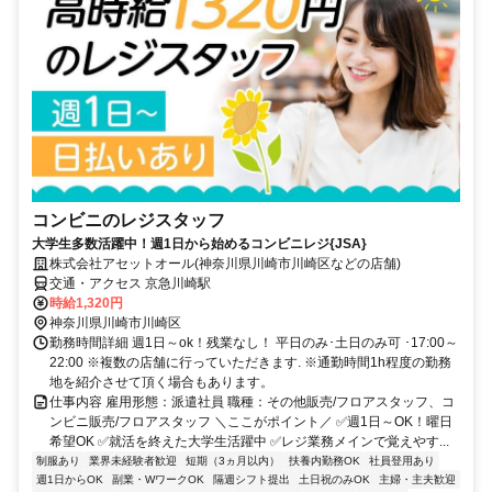
コンビニのレジスタッフ
大学生多数活躍中！週1日から始めるコンビニレジ{JSA}
株式会社アセットオール(神奈川県川崎市川崎区などの店舗)
交通・アクセス 京急川崎駅
時給1,320円
神奈川県川崎市川崎区
勤務時間詳細 週1日～ok！残業なし！ 平日のみ･土日のみ可 ･17:00～
22:00 ※複数の店舗に行っていただきます. ※通勤時間1h程度の勤務
地を紹介させて頂く場合もあります。
仕事内容 雇用形態：派遣社員 職種：その他販売/フロアスタッフ、コ
ンビニ販売/フロアスタッフ ＼ここがポイント／ ✅週1日～OK！曜日
希望OK ✅就活を終えた大学生活躍中 ✅レジ業務メインで覚えやす...
制服あり
業界未経験者歓迎
短期（3ヵ月以内）
扶養内勤務OK
社員登用あり
週1日からOK
副業・WワークOK
隔週シフト提出
土日祝のみOK
主婦・主夫歓迎