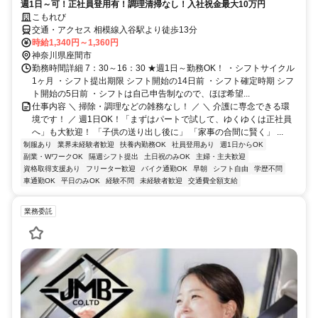
週1日～可！正社員登用有！調理清掃なし！入社祝金最大10万円
こもれび
交通・アクセス 相模線入谷駅より徒歩13分
時給1,340円～1,360円
神奈川県座間市
勤務時間詳細 7：30～16：30 ★週1日～勤務OK！ ・シフトサイクル
1ヶ月 ・シフト提出期限 シフト開始の14日前 ・シフト確定時期 シフ
ト開始の5日前 ・シフトは自己申告制なので、ほぼ希望...
仕事内容 ＼ 掃除・調理などの雑務なし！ ／ ＼ 介護に専念できる環
境です！ ／ 週1日OK！「まずはパートで試して、ゆくゆくは正社員
へ」も大歓迎！ 「子供の送り出し後に」 「家事の合間に賢く」 ...
制服あり
業界未経験者歓迎
扶養内勤務OK
社員登用あり
週1日からOK
副業・WワークOK
隔週シフト提出
土日祝のみOK
主婦・主夫歓迎
資格取得支援あり
フリーター歓迎
バイク通勤OK
早朝
シフト自由
学歴不問
車通勤OK
平日のみOK
経験不問
未経験者歓迎
交通費全額支給
業務委託