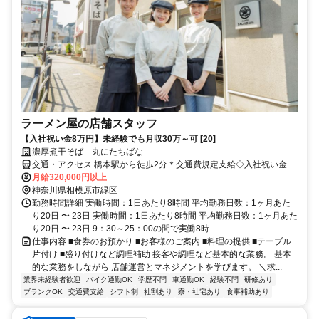
ラーメン屋の店舗スタッフ
【入社祝い金8万円】未経験でも月収30万～可 [20]
濃厚煮干そば 丸にたちばな
交通・アクセス 橋本駅から徒歩2分＊交通費規定支給◇入社祝い金8
万円◇昇給年2回◇手当多数
月給320,000円以上
神奈川県相模原市緑区
勤務時間詳細 実働時間：1日あたり8時間 平均勤務日数：1ヶ月あた
り20日 〜 23日 実働時間：1日あたり8時間 平均勤務日数：1ヶ月あた
り20日 〜 23日 9：30～25：00の間で実働8時...
仕事内容 ■食券のお預かり ■お客様のご案内 ■料理の提供 ■テーブル
片付け ■盛り付けなど調理補助 接客や調理など基本的な業務。 基本
的な業務をしながら 店舗運営とマネジメントを学びます。 ＼求...
業界未経験者歓迎
バイク通勤OK
学歴不問
車通勤OK
経験不問
研修あり
ブランクOK
交通費支給
シフト制
社割あり
寮・社宅あり
食事補助あり