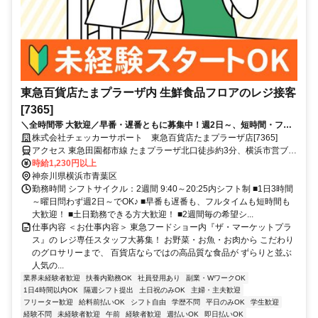
東急百貨店たまプラーザ内 生鮮食品フロアのレジ接客
[7365]
＼全時間帯 大歓迎／早番・遅番ともに募集中！週2日～、短時間・フル
タイム・WワークもOKです！学校や家庭との両立も応援します。土日勤
株式会社チェッカーサポート 東急百貨店たまプラーザ店[7365]
務できる方は特に歓迎♪
アクセス 東急田園都市線 たまプラーザ北口徒歩約3分、横浜市営ブル
ーライン あざみ野3番口徒歩約20分、東急田園都市線 あざみ野3番口
時給1,230円以上
徒歩約20分
神奈川県横浜市青葉区
勤務時間 シフトサイクル：2週間 9:40～20:25内シフト制 ■1日3時間
～曜日問わず週2日～でOK♪ ■早番も遅番も、フルタイムも短時間も
大歓迎！ ■土日勤務できる方大歓迎！ ■2週間毎の希望シ...
仕事内容 ＜お仕事内容＞ 東急フードショー内『ザ・マーケットプラ
ス』の レジ専任スタッフ大募集！ お野菜・お魚・お肉から こだわり
のグロサリーまで、 百貨店ならではの高品質な食品が ずらりと並ぶ
人気の...
業界未経験者歓迎
扶養内勤務OK
社員登用あり
副業・WワークOK
1日4時間以内OK
隔週シフト提出
土日祝のみOK
主婦・主夫歓迎
フリーター歓迎
給料前払いOK
シフト自由
学歴不問
平日のみOK
学生歓迎
経験不問
未経験者歓迎
午前
経験者歓迎
週払いOK
即日払いOK