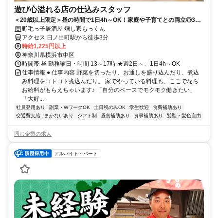
遊び心溢れる店の仕込みスタッフ
＜20歳以上限定＞昼の時間で1日4h～OK！家庭や子育てとの両立◎30
代～40代活躍
野毛っ子居酒屋 燻し家もっくん
アクセス 日ノ出町駅から徒歩3分
時給1,225円以上
神奈川県横浜市中区
時間帯 昼 勤務曜日・時間 13～17時 ★週2日～、1日4h～OK
仕事情報 ● 仕事内容 野菜を切ったり、お通しを盛り込んだり、煮込
み料理をコトコト煮込んだり。 家でやっている料理も、ここでなら
お給料がもらえちゃいます♪ 「自分のペースでモクモク働きたい」
「大好...
社員登用あり
副業・WワークOK
土日祝のみOK
学生歓迎
食費補助あり
交通費支給
まかないあり
シフト制
昼食補助あり
食事補助あり
髪型・髪色自由
同じ企業の求人
アルバイト・パート