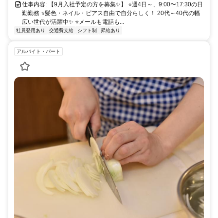
仕事内容: 【9月入社予定の方を募集✨】 ⭐週4日～、9:00〜17:30の日
勤勤務 ⭐髪色・ネイル・ピアス自由で自分らしく！ 20代～40代の幅
広い世代が活躍中✨ ⭐メールも電話も...
社員登用あり
交通費支給
シフト制
昇給あり
アルバイト・パート