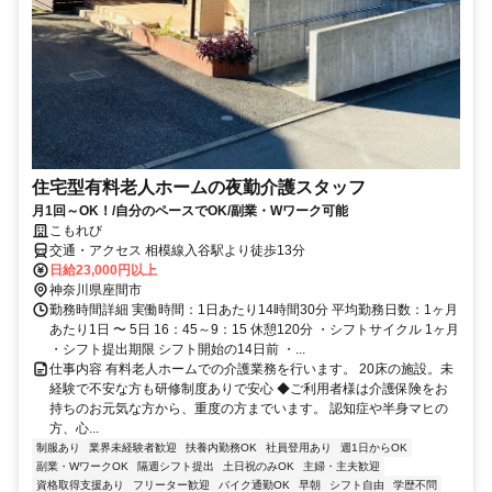
住宅型有料老人ホームの夜勤介護スタッフ
月1回～OK！/自分のペースでOK/副業・Wワーク可能
こもれび
交通・アクセス 相模線入谷駅より徒歩13分
日給23,000円以上
神奈川県座間市
勤務時間詳細 実働時間：1日あたり14時間30分 平均勤務日数：1ヶ月
あたり1日 〜 5日 16：45～9：15 休憩120分 ・シフトサイクル 1ヶ月
・シフト提出期限 シフト開始の14日前 ・...
仕事内容 有料老人ホームでの介護業務を行います。 20床の施設。未
経験で不安な方も研修制度ありで安心 ◆ご利用者様は介護保険をお
持ちのお元気な方から、重度の方までいます。 認知症や半身マヒの
方、心...
制服あり
業界未経験者歓迎
扶養内勤務OK
社員登用あり
週1日からOK
副業・WワークOK
隔週シフト提出
土日祝のみOK
主婦・主夫歓迎
資格取得支援あり
フリーター歓迎
バイク通勤OK
早朝
シフト自由
学歴不問