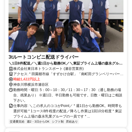
3tルートコンビニ配送ドライバー
＼1日8件配送／＼週1日から勤務OK／＼東証プライム上場の森永グルー
プで安定！／＼中高年、ミドル活躍中／
株式会社東日本トランスポート (瀬谷営業所)
アクセス: * 田園都市線「すずかけ台駅」「南町田グランベリーパーク
駅」から車8分 * 相鉄本線「瀬谷駅」から車12分 * 車通勤可（駐車場
時給1,422円以上
あり）
神奈川県横浜市瀬谷区
勤務時間・曜日: 5：00～10：30／11：30～17：30 （通し勤務の場
合、残業あり） ※週1日、半日勤務も可能です。日数・曜日はご相談
下さい。
仕事内容: ＼この求人のココがPoint／ * 週1日から勤務OK。時間帯も
選択可能 * 1コース8件程度の配送／降ろし作業は1回10分程度 * 東証
プライム上場の森永乳業グループの一員です * ...
交通費支給
週2・3日からOK
シフト制
昇給あり