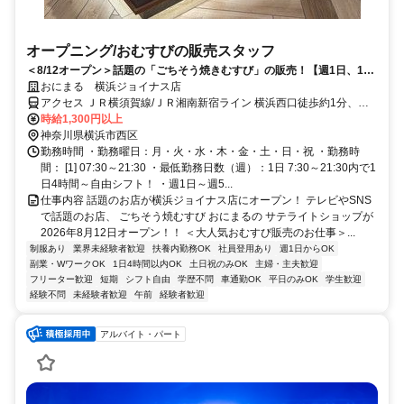
オープニング/おむすびの販売スタッフ
＜8/12オープン＞話題の「ごちそう焼きむすび」の販売！【週1日、1日
4hの短時間～OK★】
おにまる 横浜ジョイナス店
アクセス ＪＲ横須賀線/ＪＲ湘南新宿ライン 横浜西口徒歩約1分、Ｊ
Ｒ京浜東北線/ＪＲ横浜線 横浜西口徒歩約1分、京急本線 横浜西口徒
時給1,300円以上
歩約1分 「横浜駅」より徒歩1分 【受動喫煙防止措置】敷地内禁煙
神奈川県横浜市西区
（喫煙所/勤務地により異なる）
勤務時間 ・勤務曜日：月・火・水・木・金・土・日・祝 ・勤務時
間： [1] 07:30～21:30 ・最低勤務日数（週）：1日 7:30～21:30内で1
日4時間～自由シフト！ ・週1日～週5...
仕事内容 話題のお店が横浜ジョイナス店にオープン！ テレビやSNS
で話題のお店、 ごちそう焼むすび おにまるの サテライトショップが
2026年8月12日オープン！！ ＜大人気おむすび販売のお仕事＞...
制服あり
業界未経験者歓迎
扶養内勤務OK
社員登用あり
週1日からOK
副業・WワークOK
1日4時間以内OK
土日祝のみOK
主婦・主夫歓迎
フリーター歓迎
短期
シフト自由
学歴不問
車通勤OK
平日のみOK
学生歓迎
経験不問
未経験者歓迎
午前
経験者歓迎
アルバイト・パート