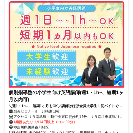
個別指導塾の小学生向け英語講師(週1・1h~、短期1ヶ
月以内可)
＼週1・1h～、短期1ヶ月もOK／講師はほぼ全員大学生！初バイトでも
安心！※Native level Japanese required
創英ゼミナール 川崎東口校
アクセス ＪＲ南武線 川崎中央東口徒歩約14分、ＪＲ京浜東北線/ＪＲ
根岸線 川崎中央東口徒歩約14分、ＪＲ東海道本線 川崎中央東口徒歩
1業務あたり 1,914円以上（コマ 90分）
約14分 川崎駅より自転車で6分
神奈川県川崎市川崎区
勤務時間 総労働時間：1週あたり1時間 ・勤務曜日：月・火・水・