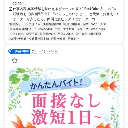
22:00 [...
仕事内容 異国情緒を味わえるがテーマの夏！” Red Brick Sunset ”未
経験者も【積極採用中】 「いらっしゃいませ！」と元気にお迎え！♪
オーダーが入ったら、仲間と息ピッタリにオーダーコー...
制服あり
ランチタイム
扶養内勤務OK
社員登用あり
副業・WワークOK
1日4時間以内OK
土日祝のみOK
主婦・主夫歓迎
フリーター歓迎
短期
シフト自由
学歴不問
即日勤務OK
平日のみOK
学生歓迎
経験不問
未経験者歓迎
交通費全額支給
経験者歓迎
研修あり
アルバイト・パート