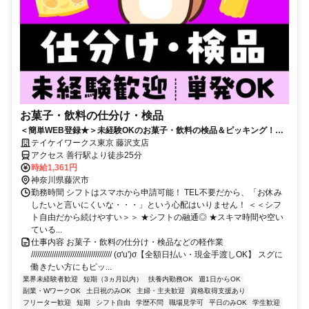
お菓子・飲料の仕分け・検品
＜簡単WEB登録★＞未経験OKのお菓子・飲料の検品＆ピッキング！日
勤のみ★カンタン軽作業♪日払い対応でサクッと即収入◎
テイケイワークス東京 藤沢支店
アクセス 善行駅より徒歩25分
時給1,361円
神奈川県藤沢市
勤務時間 シフトはスマホから申請可能！ TEL不要だから、「お休み
したいと言いにくいな・・・」という心配はいりません！ ＜＜シフ
ト自由だから続けやすい＞＞ ★シフトの融通◎ ★スキマ時間や空い
ている...
仕事内容 お菓子・飲料の仕分け・検品などの軽作業
/////////////////////////////////////// (σ'u')σ【全額日払い・現金手渡しOK】 スグに
働きたい方にもピッ...
業界未経験者歓迎
短期（3ヵ月以内）
扶養内勤務OK
週1日からOK
副業・WワークOK
土日祝のみOK
主婦・主夫歓迎
資格取得支援あり
フリーター歓迎
短期
シフト自由
学歴不問
職場見学可
平日のみOK
学生歓迎