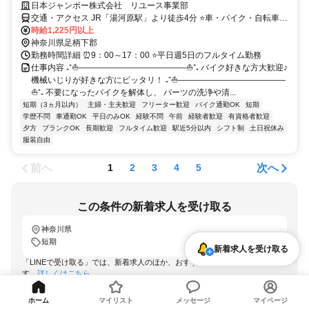
日本ジャンボー株式会社 リユース事業部
交通・アクセス JR「湯河原駅」より徒歩4分 ⭐車・バイク・自転車通
勤OK！
時給1,225円以上
神奈川県足柄下郡
勤務時間詳細 ⏰9：00～17：00 ⭐平日週5日のフルタイム勤務
仕事内容 ₊⁺⛵―――――――――――――⛵⁺₊ バイク好きな方大歓迎♪
機械いじりが好きな方にピッタリ！ ₊⁺⛵―――――――――――――
⛵⁺₊ 不要になったバイクを解体し、 パーツの洗浄や清...
短期（3ヵ月以内）
主婦・主夫歓迎
フリーター歓迎
バイク通勤OK
短期
学歴不問
車通勤OK
平日のみOK
経験不問
午前
経験者歓迎
有資格者歓迎
夕方
ブランクOK
長期歓迎
フルタイム歓迎
駅近5分以内
シフト制
土日祝休み
服装自由
前へ
次へ
1
2
3
4
5
この条件の新着求人を受け取る
神奈川県
短期
新着求人を受け取る
「LINEで受け取る」では、新着求人のほか、おすすめ情報なども配信しま
す。
詳しくはこちら
LINEで受け取る
ホーム
マイリスト
メッセージ
マイページ