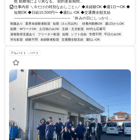
他 勤務地により異なる。 契約更新期間...
仕事内容 ＼今だけの特別なおしごと♪／ ◆未経験OK ◆週1日〜OK ◆
短期OK ◆日給10,500円〜 ◆週払いOK ◆交通費全額支給
──────────────────── 「休みの日にしっかり...
制服あり
業界未経験者歓迎
短期（3ヵ月以内）
扶養内勤務OK
週1日からOK
副業・WワークOK
土日祝のみOK
主婦・主夫歓迎
60代も応募可
資格取得支援あり
フリーター歓迎
短期
シフト自由
学歴不問
平日のみOK
学生歓迎
経験不問
未経験者歓迎
交通費全額支給
週払いOK
アルバイト・パート