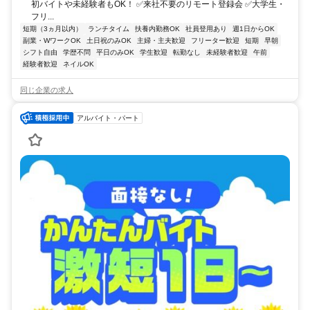
初バイトや未経験者もOK！ ✅来社不要のリモート登録会 ✅大学生・
フリ...
短期（3ヵ月以内）
ランチタイム
扶養内勤務OK
社員登用あり
週1日からOK
副業・WワークOK
土日祝のみOK
主婦・主夫歓迎
フリーター歓迎
短期
早朝
シフト自由
学歴不問
平日のみOK
学生歓迎
転勤なし
未経験者歓迎
午前
経験者歓迎
ネイルOK
同じ企業の求人
アルバイト・パート