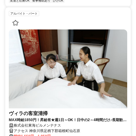
友達と応募OK
食事補助あり
ひげOK
アルバイト・パート
ヴィラの客室清掃
MAX時給1850円！昇給有★週1日～OK！日中の2～4時間だけ♪長期歓迎
♪スキマ時間で高収入を目指せます！
株式会社東海ビルメンテナス
アクセス 神奈川県足柄下郡箱根町仙石原