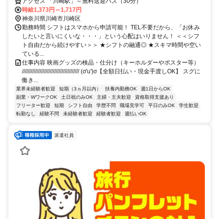
アクセス 「川崎駅」～無料送迎バス（30分）
時給1,373円～1,717円
神奈川県川崎市川崎区
勤務時間 シフトはスマホから申請可能！ TEL不要だから、「お休み
したいと言いにくいな・・・」という心配はいりません！ ＜＜シフ
ト自由だから続けやすい＞＞ ★シフトの融通◎ ★スキマ時間や空い
ている...
仕事内容 映画グッズの検品・仕分け（キーホルダーやポスター等）
/////////////////////////////////////// (σ'u')σ【全額日払い・現金手渡しOK】 スグに
働き...
業界未経験者歓迎
短期（3ヵ月以内）
扶養内勤務OK
週1日からOK
副業・WワークOK
土日祝のみOK
主婦・主夫歓迎
資格取得支援あり
フリーター歓迎
短期
シフト自由
学歴不問
職場見学可
平日のみOK
学生歓迎
転勤なし
経験不問
未経験者歓迎
経験者歓迎
週払いOK
派遣社員