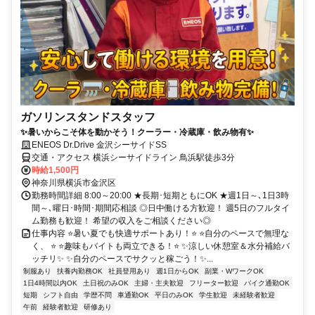
ガソリンスタンドスタッフ
✨️暑いからこそ体を動かそう！クーラー・冷蔵庫・飲み物有✨️
ENEOS Dr.Drive 金沢シーサイドSS
交通・アクセス 横浜シーサイドライン 鳥浜駅徒歩3分
時給1,500円
神奈川県横浜市金沢区
勤務時間詳細 8:00～20:00 ★長期･短期ともにOK ★週1日～､1日3時
間～､曜日･時間･期間応相談 ◎日中働ける方歓迎！ 週5日のフルタイ
ム勤務も歓迎！ 希望の収入をご相談ください◎
仕事内容 ⭐️暑い夏でも快適サポートあり！⭐️ ⭐️自分のペースで無理な
く、 ⭐️ ⭐️趣味もバイトも両立できる！⭐️ ✨️涼しい休憩室＆水分補給バ
ッチリ✨️ ✨️自分のペースでサクッと稼ごう！✨️...
制服あり
扶養内勤務OK
社員登用あり
週1日からOK
副業・WワークOK
1日4時間以内OK
土日祝のみOK
主婦・主夫歓迎
フリーター歓迎
バイク通勤OK
短期
シフト自由
学歴不問
車通勤OK
平日のみOK
学生歓迎
未経験者歓迎
午前
経験者歓迎
研修あり