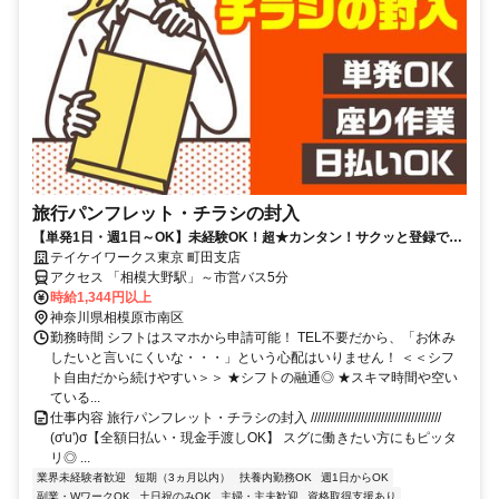
旅行パンフレット・チラシの封入
【単発1日・週1日～OK】未経験OK！超★カンタン！サクッと登録で好
きな時に働ける♪扶養内・WワークOK！日払い◎
テイケイワークス東京 町田支店
アクセス 「相模大野駅」～市営バス5分
時給1,344円以上
神奈川県相模原市南区
勤務時間 シフトはスマホから申請可能！ TEL不要だから、「お休み
したいと言いにくいな・・・」という心配はいりません！ ＜＜シフ
ト自由だから続けやすい＞＞ ★シフトの融通◎ ★スキマ時間や空い
ている...
仕事内容 旅行パンフレット・チラシの封入 ///////////////////////////////////////
(σ'u')σ【全額日払い・現金手渡しOK】 スグに働きたい方にもピッタ
リ◎ ...
業界未経験者歓迎
短期（3ヵ月以内）
扶養内勤務OK
週1日からOK
副業・WワークOK
土日祝のみOK
主婦・主夫歓迎
資格取得支援あり