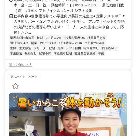
木・金・土・日・祝 ・勤務時間： [1] 09:20～21:30 ・最低勤務日数
（週）：1日 シフトサイクル：1ヶ月 シフト提出...
仕事内容 ●個別指導塾で小学生向け英語の先生に● 定期テストや日々
の学習サポートなどで お通い頂く小学生へ、 アルファベットや英語
の挨拶などの指導を行います！ 「一人一人の生徒と向き合って、応
援したい...
業界未経験者歓迎
短期（3ヵ月以内）
扶養内勤務OK
社員登用あり
週1日からOK
副業・WワークOK
1日4時間以内OK
土日祝のみOK
主婦・主夫歓迎
フリーター歓迎
短期
シフト自由
職場見学可
平日のみOK
学生歓迎
転勤なし
経験不問
未経験者歓迎
交通費全額支給
午前
同じ企業の求人
アルバイト・パート