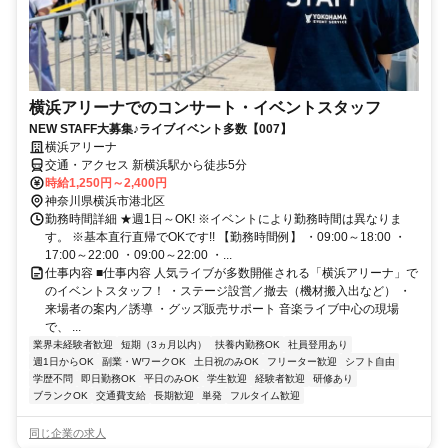
横浜アリーナでのコンサート・イベントスタッフ
NEW STAFF大募集♪ライブイベント多数【007】
横浜アリーナ
交通・アクセス 新横浜駅から徒歩5分
時給1,250円～2,400円
神奈川県横浜市港北区
勤務時間詳細 ★週1日～OK! ※イベントにより勤務時間は異なりま
す。 ※基本直行直帰でOKです!! 【勤務時間例】 ・09:00～18:00 ・
17:00～22:00 ・09:00～22:00 ・...
仕事内容 ■仕事内容 人気ライブが多数開催される「横浜アリーナ」で
のイベントスタッフ！ ・ステージ設営／撤去（機材搬入出など） ・
来場者の案内／誘導 ・グッズ販売サポート 音楽ライブ中心の現場
で、 ...
業界未経験者歓迎
短期（3ヵ月以内）
扶養内勤務OK
社員登用あり
週1日からOK
副業・WワークOK
土日祝のみOK
フリーター歓迎
シフト自由
学歴不問
即日勤務OK
平日のみOK
学生歓迎
経験者歓迎
研修あり
ブランクOK
交通費支給
長期歓迎
単発
フルタイム歓迎
同じ企業の求人