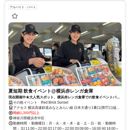
アルバイト・パート
夏短期 飲食イベント@横浜赤レンガ倉庫
現在開催中★大人気スポット、横浜赤レンガ倉庫での飲食イベントバイ
ト★繁忙期に向けてスタッフ急募！〈お盆期間８／１１～８／１６に入
その他イベント Red Brick Sunset
れる方大歓迎！〉【８月30日までの短期♪高時給+交通費全額支給！】未
アクセス 横浜高速鉄道みなとみらい線 日本大通り1番口(県庁口)徒歩
経験者も【積極採用中】
約9分、横浜高速鉄道みなとみらい線 馬車道6番口(赤レンガ倉庫口)徒
時給1,300円以上
歩約11分、横浜市営ブルーライン 関内9番口徒歩約18分
神奈川県横浜市中区
勤務時間 ・勤務曜日：月・火・水・木・金・土・日・祝 ・勤務時
間： [1] 11:00～22:00 [2] 17:00～22:00 [3] 09:00～16:00 [4] 16:00～