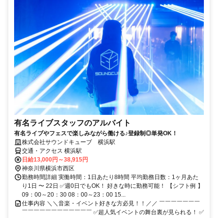
有名ライブスタッフのアルバイト
有名ライブやフェスで楽しみながら働ける♪登録制◎単発OK！
株式会社サウンドキューブ 横浜駅
交通・アクセス 横浜駅
日給13,000円～38,915円
神奈川県横浜市西区
勤務時間詳細 実働時間：1日あたり8時間 平均勤務日数：1ヶ月あた
り1日 〜 22日 ✅週0日でもOK！ 好きな時に勤務可能！ 【シフト例 】
09：00～20：30 08：00～23：00 15...
仕事内容 ＼＼音楽・イベント好きな方必見！！／／ ￣￣￣￣￣￣￣
￣￣￣￣￣￣￣￣￣￣￣￣ ✅超人気イベントの舞台裏が見られる！ ✅