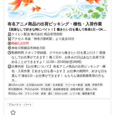
有名アニメ商品の出荷ピッキング・梱包・入荷作業
【面接なしで好きな時にバイト！】働きたい日を選んで単発1日～OK！
お給料は即日払いでお財布も安心♪
ケイヒン配送 株式会社 商品管理四部
アクセス 本線「神奈川新町駅」より徒歩10分
時給1,225円
神奈川県横浜市神奈川区
勤務時間 スタッフ登録後、スマホから働きたい日を選ぶだけ！ 面接
なしでお仕事ができます！ 働く日や、お休みの日はあなた自身で決
めることができますよ！ 11:00～20:00(休憩1時間)
仕事内容 【お仕事について】 有名アニメ商品の出荷ピッキング・梱
包・入荷作業 【 好きな日を選べます 】 お仕事の期間中、好きな日を
選んで 激短1日～お仕事ができます！ もちろん連続勤務希望の方も
大...
週1日からOK
土日祝のみOK
主婦・主夫歓迎
フリーター歓迎
短期
学歴不問
即日勤務OK
平日のみOK
学生歓迎
未経験者歓迎
経験者歓迎
週払いOK
即日払いOK
ブランクOK
単発
週2・3日からOK
シフト制
履歴書不要
アルバイト・パート