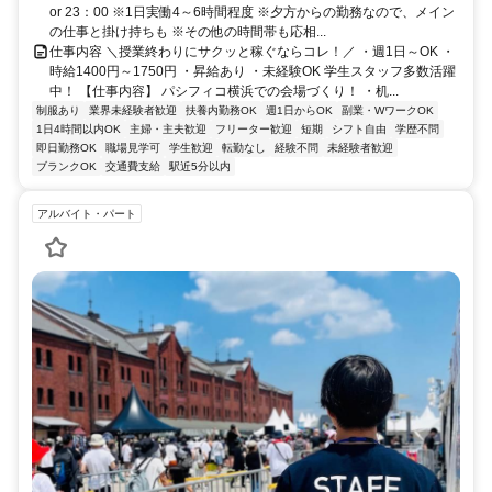
or 23：00 ※1日実働4～6時間程度 ※夕方からの勤務なので、メイン
の仕事と掛け持ちも ※その他の時間帯も応相...
仕事内容 ＼授業終わりにサクッと稼ぐならコレ！／ ・週1日～OK ・
時給1400円～1750円 ・昇給あり ・未経験OK 学生スタッフ多数活躍
中！ 【仕事内容】 パシフィコ横浜での会場づくり！ ・机...
制服あり
業界未経験者歓迎
扶養内勤務OK
週1日からOK
副業・WワークOK
1日4時間以内OK
主婦・主夫歓迎
フリーター歓迎
短期
シフト自由
学歴不問
即日勤務OK
職場見学可
学生歓迎
転勤なし
経験不問
未経験者歓迎
ブランクOK
交通費支給
駅近5分以内
アルバイト・パート