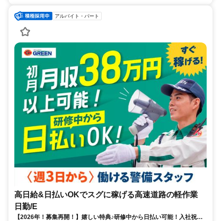
アルバイト・パート
高日給&日払いOKでスグに稼げる高速道路の軽作業
日勤/E
【2026年！募集再開！】嬉しい特典♪研修中から日払い可能！入社祝金6