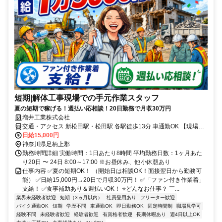
短期|解体工事現場での手元作業スタッフ
夏の短期で稼げる！週払い応相談！20日勤務で月収30万円
増井工業株式会社
交通・アクセス 新松田駅・松田駅 各駅徒歩13分 車通勤OK 【現場エ
リア】 湘南西湘・県央エリア
日給15,000円
神奈川県足柄上郡
勤務時間詳細 実働時間：1日あたり8時間 平均勤務日数：1ヶ月あた
り20日 〜 24日 8:00～17:00 ※お昼休み、他小休憩あり
仕事内容 ✅夏の短期OK！ （開始日は相談OK！面接翌日から勤務可
能） ✅日給15,000円→20日で月収30万円！ ✅「ファン付き作業着」
支給！ ✅食事補助あり＆週払いOK！ ⭐どんなお仕事？ ￣...
業界未経験者歓迎
短期（3ヵ月以内）
社員登用あり
フリーター歓迎
バイク通勤OK
短期
学歴不問
車通勤OK
即日勤務OK
固定時間制
職場見学可
経験不問
未経験者歓迎
経験者歓迎
有資格者歓迎
長期休暇あり
週4日以上OK