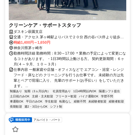
クリーンケア・サポートスタッフ
ダスキン萩園支店
交通・アクセス 茅ヶ崎駅よりバスで２０分 西の谷バス停より徒歩２
分
時給1,400円～1,650円
神奈川県茅ヶ崎市
勤務時間詳細 勤務時間：8:30～17:00 ＊業務の予定によって変更にな
るコトがあります。 ・1日3時間以上働ける方。 契約更新期間：６ヶ
月(４～９月、１０～３月）
仕事内容 一般家庭や店舗・オフィスなどで エアコン・浴室・レンジ
フード・床などの クリーニングを行うお仕事です。 未経験の方は先
輩とペアで現場に入り、 先輩のサポート(お手伝い）をしていただき
ます。 ...
制服あり
短期（3ヵ月以内）
社員登用あり
1日4時間以内OK
隔週シフト提出
土日祝のみOK
主婦・主夫歓迎
フリーター歓迎
バイク通勤OK
学歴不問
車通勤OK
平日のみOK
学生歓迎
転勤なし
経験不問
未経験者歓迎
経験者歓迎
長期歓迎
週2・3日からOK
シフト制
アルバイト・パート