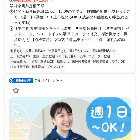
時給1,650円～1,850円
神奈川県足柄下郡
時間・勤務日詳細 11:00～15:00の間で 2～4時間の勤務 ※フレックス
可 ※週1日～勤務OK ★土日祝のみOK ★残業の可能性あり(状況によ
って変動)
仕事内容 客室清掃をお任せします。 ■ 主な業務内容 【客室清掃】 ベ
ッドメイク、バス・トイレの清掃 アメニティ補充、掃除機がけ・床
清掃 など 【点検業務】 客室内の備品チェック、不備・消耗品の報
告...
制服あり
扶養内勤務OK
社員登用あり
週1日からOK
1日4時間以内OK
土日祝のみOK
主婦・主夫歓迎
60代も応募可
長期
フリーター歓迎
社会保険あり
短期
車通勤OK
転勤なし
未経験者歓迎
経験者歓迎
週払いOK
社会保険完備
制服貸与
ブランクOK
アルバイト・パート