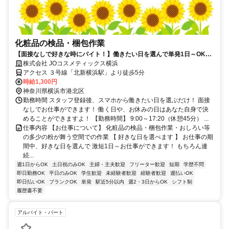
化粧品の検品・梱包作業
【面接なしで好きな時にバイト！】働きたい日を選んで単発1日～OK！
お給料は即日払いでお財布も安心♪
株式会社 JOコスメティックス横浜
アクセス ３号線「北新横浜駅」より徒歩5分
時給1,300円
神奈川県横浜市港北区
勤務時間 スタッフ登録後、スマホから働きたい日を選ぶだけ！ 面接
なしでお仕事ができます！ 働く日や、お休みの日はあなた自身で決
めることができますよ！ 【勤務時間】 9:00～17:20（休憩45分） ...
仕事内容 【お仕事について】 化粧品の検品・梱包作業・おしろい等
の多少の粉が舞う空間での作業 【 好きな日を選べます 】 お仕事の期
間中、好きな日を選んで 激短1日～お仕事ができます！ もちろん連
続...
週1日からOK
土日祝のみOK
主婦・主夫歓迎
フリーター歓迎
短期
学歴不問
即日勤務OK
平日のみOK
学生歓迎
未経験者歓迎
経験者歓迎
週払いOK
即日払いOK
ブランクOK
単発
駅近5分以内
週2・3日からOK
シフト制
履歴書不要
アルバイト・パート