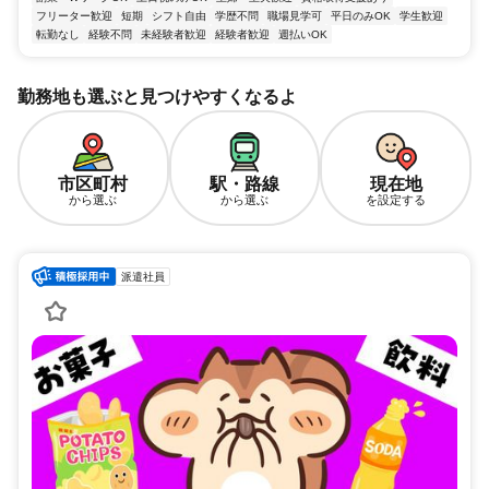
フリーター歓迎
短期
シフト自由
学歴不問
職場見学可
平日のみOK
学生歓迎
転勤なし
経験不問
未経験者歓迎
経験者歓迎
週払いOK
勤務地も選ぶと見つけやすくなるよ
市区町村
駅・路線
現在地
から選ぶ
から選ぶ
を設定する
派遣社員