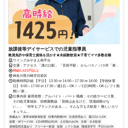
放課後等デイサービスでの児童指導員
教員免許や保育士資格を活かす★未経験歓迎★子育てママ多数在籍
ウイングみやまえ南平台
交通・アクセス 「溝の口駅」 「宮前平駅」 からバス／ バス停「東名
向丘入り口」徒歩1分
時給1,425円以上
神奈川県川崎市宮前区
勤務時間詳細 【平日】 13:30 or 14:00～17:30 or 18:00 【学校休業
日】 9:00～17:00 or 17:30 ✅週1日～OK！ ✅1日3時間～OK (シフト勤
務) ✅家...
仕事内容 雇用形態：アルバイト・パート 職種：その他サービス業、
その他児童福祉、幼稚園教諭 「資格はあるけど、現場経験がな
い…」 「何年もブランクがある…」 そんな方も大歓迎！ 難しいカリ
キュラム...
制服あり
業界未経験者歓迎
扶養内勤務OK
社員登用あり
週1日からOK
副業・WワークOK
1日4時間以内OK
土日祝のみOK
主婦・主夫歓迎
資格取得支援あり
フリーター歓迎
短期
シフト自由
職場見学可
平日のみOK