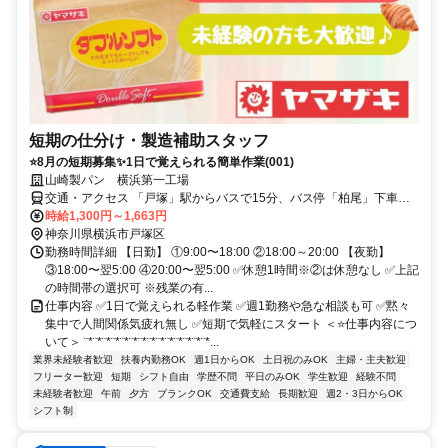
短期の仕分け・製造補助スタッフ
⭐8月の短期募集✨1日で覚えられる簡単作業(001)
山崎製パン 横浜第一工場
交通・アクセス 「戸塚」駅からバスで15分、バス停「柏尾」下車ス
グ
時給1,300円～1,663円
神奈川県横浜市戸塚区
勤務時間詳細 【日勤】 ①9:00〜18:00 ②18:00～20:00 【夜勤】
③18:00〜翌5:00 ④20:00〜翌5:00 ✅休憩1時間※②は休憩なし ✅上記
の時間帯の選択可 ※残業の有...
仕事内容 ✅1日で覚えられる軽作業 ✅週1勤務や急な相談も可 ✅黙々
集中で人間関係気疲れ無し ✅短期で気軽にスタート ＜⭐仕事内容につ
いて＞ ¨*¨*¨*¨*¨*¨*¨*¨*¨*¨*¨*¨*¨*¨*...
業界未経験者歓迎
扶養内勤務OK
週1日からOK
土日祝のみOK
主婦・主夫歓迎
フリーター歓迎
短期
シフト自由
学歴不問
平日のみOK
学生歓迎
経験不問
未経験者歓迎
午前
夕方
ブランクOK
交通費支給
長期歓迎
週2・3日からOK
シフト制