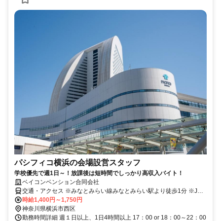
パシフィコ横浜の会場設営スタッフ
学校優先で週1日～！放課後は短時間でしっかり高収入バイト！
ベイコンベンション合同会社
交通・アクセス ※みなとみらい線みなとみらい駅より徒歩1分 ※JR
根岸線桜木町駅より徒歩5分
時給1,400円～1,750円
神奈川県横浜市西区
勤務時間詳細 週１日以上、1日4時間以上 17：00 or 18：00～22：00