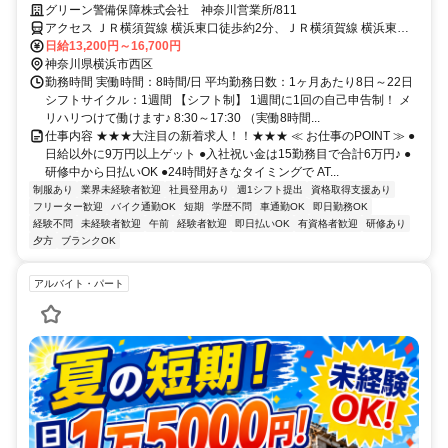
万円！未経験OK
グリーン警備保障株式会社 神奈川営業所/811
アクセス ＪＲ横須賀線 横浜東口徒歩約2分、ＪＲ横須賀線 横浜東口
徒歩約2分、ＪＲ横須賀線 横浜東口徒歩約2分 横浜駅周辺の現場★直
日給13,200円～16,700円
行直帰OK★神奈川県内に現場多数
神奈川県横浜市西区
勤務時間 実働時間：8時間/日 平均勤務日数：1ヶ月あたり8日～22日
シフトサイクル：1週間 【シフト制】 1週間に1回の自己申告制！ メ
リハリつけて働けます♪ 8:30～17:30 （実働8時間...
仕事内容 ★★★大注目の新着求人！！★★★ ≪ お仕事のPOINT ≫ ●
日給以外に9万円以上ゲット ●入社祝い金は15勤務目で合計6万円♪ ●
研修中から日払いOK ●24時間好きなタイミングで AT...
制服あり
業界未経験者歓迎
社員登用あり
週1シフト提出
資格取得支援あり
フリーター歓迎
バイク通勤OK
短期
学歴不問
車通勤OK
即日勤務OK
経験不問
未経験者歓迎
午前
経験者歓迎
即日払いOK
有資格者歓迎
研修あり
夕方
ブランクOK
アルバイト・パート