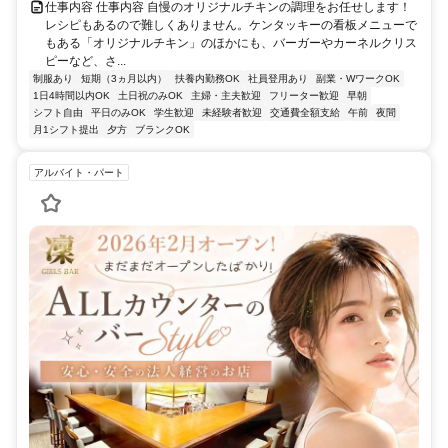
仕事内容 仕事内容 自慢のオリジナルチキンの調理をお任せします！
レシピもあるので難しくありません。ケンタッキーの看板メニューで
もある「オリジナルチキン」のほかにも、バーガーやカーネルクリス
ピーなど、さ...
制服あり
短期（3ヵ月以内）
扶養内勤務OK
社員登用あり
副業・WワークOK
1日4時間以内OK
土日祝のみOK
主婦・主夫歓迎
フリーター歓迎
早朝
シフト自由
平日のみOK
学生歓迎
未経験者歓迎
交通費全額支給
午前
夜間
月1シフト提出
夕方
ブランクOK
アルバイト・パート