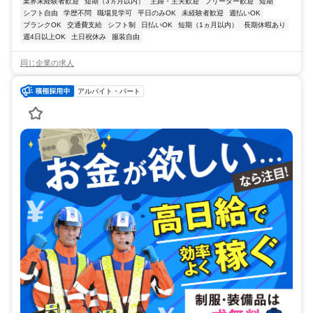
業界未経験者歓迎
短期（3ヵ月以内）
主婦・主夫歓迎
フリーター歓迎
短期
シフト自由
学歴不問
職場見学可
平日のみOK
未経験者歓迎
週払いOK
ブランクOK
交通費支給
シフト制
日払いOK
短期（1ヵ月以内）
長期休暇あり
週4日以上OK
土日祝休み
服装自由
同じ企業の求人
アルバイト・パート