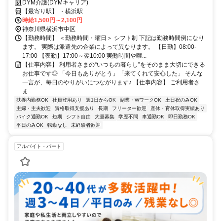
OK⭐️希望シフトで無理なく働ける✨
DYM介護(DYMキャリア)
【最寄り駅】 ・横浜駅
時給1,500円～2,100円
神奈川県横浜市中区
【勤務時間】 ＜勤務時間・曜日＞ シフト制 下記は勤務時間例になり
ます。 実際は派遣先の企業によって異なります。 【日勤】08:00-
17:00 【夜勤】17:00～翌10:00 実働時間や曜...
【仕事内容】 利用者さまの“いつもの暮らし”をそのまま大切にできる
お仕事です◎ 「今日もありがとう」「来てくれて安心した」 そんな
一言が、毎日のやりがいにつながります♪ 【仕事内容】 ご利用者さ
ま...
扶養内勤務OK
社員登用あり
週1日からOK
副業・WワークOK
土日祝のみOK
主婦・主夫歓迎
資格取得支援あり
長期
フリーター歓迎
産休・育休取得実績あり
バイク通勤OK
短期
シフト自由
大量募集
学歴不問
車通勤OK
即日勤務OK
平日のみOK
転勤なし
未経験者歓迎
アルバイト・パート