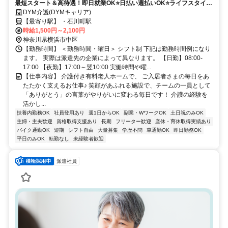
最短スタート＆高待遇！即日就業OK⭐️日払い週払いOK⭐️ライフスタイル
に合わせて柔軟シフト✨
DYM介護(DYMキャリア)
【最寄り駅】 ・石川町駅
時給1,500円～2,100円
神奈川県横浜市中区
【勤務時間】 ＜勤務時間・曜日＞ シフト制 下記は勤務時間例になり
ます。 実際は派遣先の企業によって異なります。 【日勤】08:00-
17:00 【夜勤】17:00～翌10:00 実働時間や曜...
【仕事内容】 介護付き有料老人ホームで、 ご入居者さまの毎日をあ
たたかく支えるお仕事♪ 笑顔があふれる施設で、チームの一員として
「ありがとう」の言葉がやりがいに変わる毎日です！ 介護の経験を
活かし...
扶養内勤務OK
社員登用あり
週1日からOK
副業・WワークOK
土日祝のみOK
主婦・主夫歓迎
資格取得支援あり
長期
フリーター歓迎
産休・育休取得実績あり
バイク通勤OK
短期
シフト自由
大量募集
学歴不問
車通勤OK
即日勤務OK
平日のみOK
転勤なし
未経験者歓迎
派遣社員