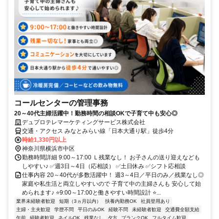
コールセンターの管理事務
20～40代主婦活躍中！勤務時間の相談OKで子育て中も安心◎
デュプロテレマーケティングサービス株式会社
交通・アクセス みなとみらい線「日本大通り駅」徒歩4分
時給1,330円以上
神奈川県横浜市中区
勤務時間詳細 9:00～17:00 Ｌ残業なし！ お子さんの送り迎えなども
しやすい♪ ✅週3日～4日（応相談） ✅土日休み ✅シフト応相談
仕事内容 20～40代が多数活躍中！ 週3～4日／平日のみ／残業なし◎
家庭や私生活と両立しやすいので 子育て中の主婦さんも 安心して始
められます♪ ⭐9:00～17:00と働きやすい時間設計 ⭐...
業界未経験者歓迎
短期（3ヵ月以内）
扶養内勤務OK
社員登用あり
主婦・主夫歓迎
学歴不問
平日のみOK
経験不問
未経験者歓迎
交通費全額支給
午前
経験者歓迎
ネイルOK
残業なし
夕方
ブランクOK
フルタイム歓迎