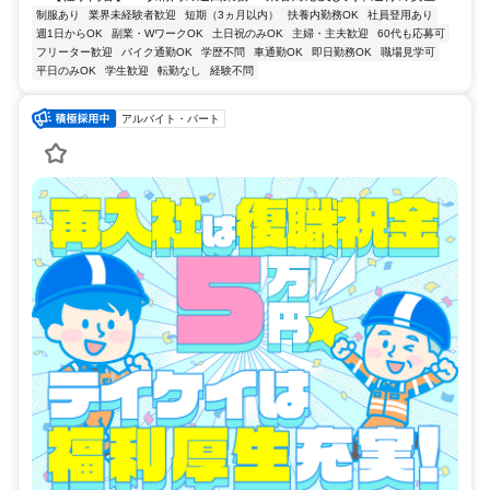
制服あり
業界未経験者歓迎
短期（3ヵ月以内）
扶養内勤務OK
社員登用あり
週1日からOK
副業・WワークOK
土日祝のみOK
主婦・主夫歓迎
60代も応募可
フリーター歓迎
バイク通勤OK
学歴不問
車通勤OK
即日勤務OK
職場見学可
平日のみOK
学生歓迎
転勤なし
経験不問
アルバイト・パート