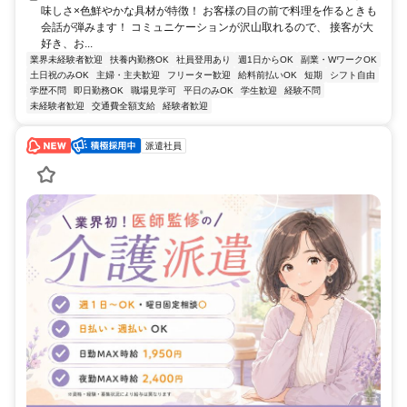
味しさ×色鮮やかな具材が特徴！ お客様の目の前で料理を作るときも
会話が弾みます！ コミュニケーションが沢山取れるので、 接客が大
好き、お...
業界未経験者歓迎
扶養内勤務OK
社員登用あり
週1日からOK
副業・WワークOK
土日祝のみOK
主婦・主夫歓迎
フリーター歓迎
給料前払いOK
短期
シフト自由
学歴不問
即日勤務OK
職場見学可
平日のみOK
学生歓迎
経験不問
未経験者歓迎
交通費全額支給
経験者歓迎
派遣社員