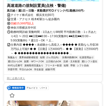
高速道路の規制設置員(点検・警備)
高日給！週1日～日勤・夜勤選択可◎ドリンク代1勤務200円♪
テイケイ株式会社 横浜支社[007]
交通・アクセス 桜木町駅から徒歩圏内
日給15,500円以上
神奈川県横浜市中区
勤務時間詳細 実働時間：1日あたり8時間 平均勤務日数：1ヶ月あた
り4日 〜 20日 ■■日勤■■8:00～17:00(実働8h) ■■夜勤■■20:00～
5:00(実働8h) ＊週1日～OK ＊土...
仕事内容 ◆◆◆◆＜未経験から高収入＞◆◆◆◆ ◆ 夜勤なら月収38
万円以上可能!! ◆ ◆ 【日勤】1万4000円～ ◆ ◆ 【夜勤】1万5500円
～ ◆ ◆◆◆◆◆◆◆◆◆◆◆◆◆◆◆◆◆◆ ...
制服あり
業界未経験者歓迎
短期（3ヵ月以内）
扶養内勤務OK
社員登用あり
週1日からOK
副業・WワークOK
土日祝のみOK
主婦・主夫歓迎
週1シフト提出
60代も応募可
資格取得支援あり
フリーター歓迎
短期
早朝
シフト自由
学歴不問
平日のみOK
学生歓迎
経験不問
同じ企業の求人
アルバイト・パート