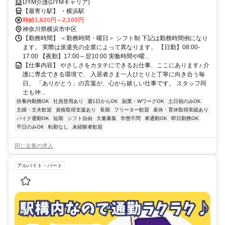
サポート＆シフト相談OK✨
DYM介護(DYMキャリア)
【最寄り駅】 ・横浜駅
時給1,820円～2,100円
神奈川県横浜市中区
【勤務時間】 ＜勤務時間・曜日＞ シフト制 下記は勤務時間例になり
ます。 実際は派遣先の企業によって異なります。 【日勤】08:00-
17:00 【夜勤】17:00～翌10:00 実働時間や曜...
【仕事内容】 やさしさをカタチにできるお仕事、ここにあります♪ 介
護に専念できる環境で、 入居者さま一人ひとりと丁寧に向き合う毎
日。 「ありがとう」の言葉が、心から嬉しい仕事です。 スタッフ同
士も仲...
扶養内勤務OK
社員登用あり
週1日からOK
副業・WワークOK
土日祝のみOK
主婦・主夫歓迎
資格取得支援あり
長期
フリーター歓迎
産休・育休取得実績あり
バイク通勤OK
短期
シフト自由
大量募集
学歴不問
車通勤OK
即日勤務OK
平日のみOK
転勤なし
未経験者歓迎
同じ企業の求人
アルバイト・パート