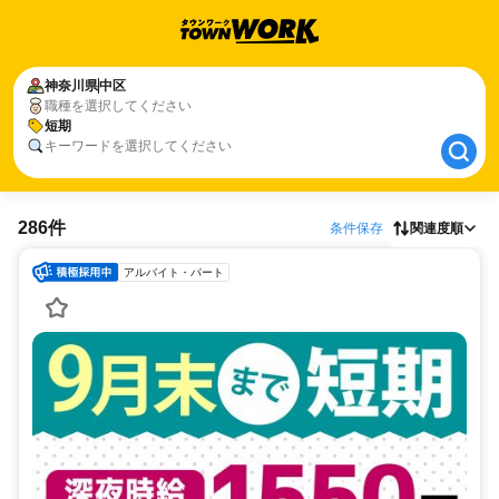
神奈川県
神奈川県
中区
中区
職種を選択してください
短期
短期
キーワードを選択してください
286件
条件保存
関連度順
アルバイト・パート