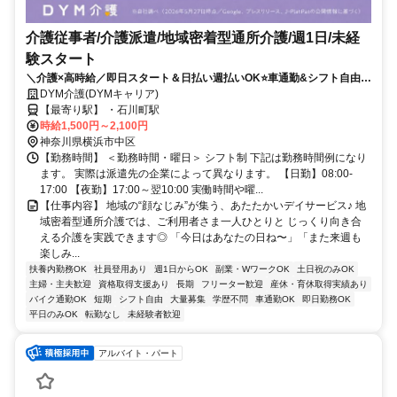
介護従事者/介護派遣/地域密着型通所介護/週1日/未経
験スタート
＼介護×高時給／即日スタート＆日払い週払いOK⭐️車通勤&シフト自由⭐️
直接雇用サポート✨
DYM介護(DYMキャリア)
【最寄り駅】 ・石川町駅
時給1,500円～2,100円
神奈川県横浜市中区
【勤務時間】 ＜勤務時間・曜日＞ シフト制 下記は勤務時間例になり
ます。 実際は派遣先の企業によって異なります。 【日勤】08:00-
17:00 【夜勤】17:00～翌10:00 実働時間や曜...
【仕事内容】 地域の“顔なじみ”が集う、あたたかいデイサービス♪ 地
域密着型通所介護では、ご利用者さま一人ひとりと じっくり向き合
える介護を実践できます◎ 「今日はあなたの日ね〜」「また来週も
楽しみ...
扶養内勤務OK
社員登用あり
週1日からOK
副業・WワークOK
土日祝のみOK
主婦・主夫歓迎
資格取得支援あり
長期
フリーター歓迎
産休・育休取得実績あり
バイク通勤OK
短期
シフト自由
大量募集
学歴不問
車通勤OK
即日勤務OK
平日のみOK
転勤なし
未経験者歓迎
アルバイト・パート