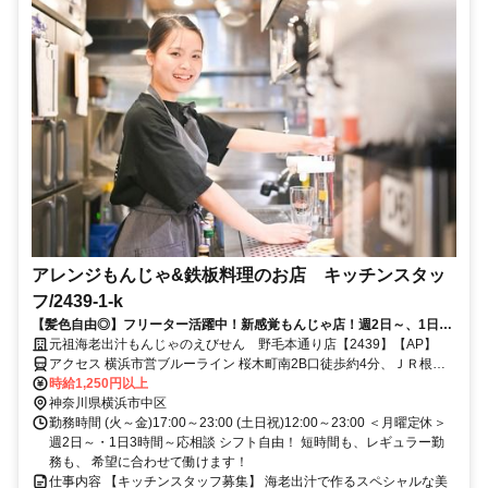
アレンジもんじゃ&鉄板料理のお店 キッチンスタッ
フ/2439-1-k
【髪色自由◎】フリーター活躍中！新感覚もんじゃ店！週2日～、1日3h
～勤務◎前払いOK
元祖海老出汁もんじゃのえびせん 野毛本通り店【2439】【AP】
アクセス 横浜市営ブルーライン 桜木町南2B口徒歩約4分、ＪＲ根岸
線/ＪＲ京浜東北線 桜木町南2B口徒歩約4分、京急本線 日ノ出町徒歩
時給1,250円以上
約7分
神奈川県横浜市中区
勤務時間 (火～金)17:00～23:00 (土日祝)12:00～23:00 ＜月曜定休＞
週2日～・1日3時間～応相談 シフト自由！ 短時間も、レギュラー勤
務も、 希望に合わせて働けます！
仕事内容 【キッチンスタッフ募集】 海老出汁で作るスペシャルな美