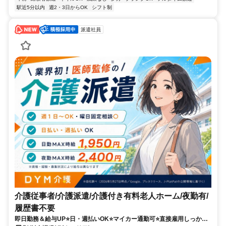
駅近5分以内
週2・3日からOK
シフト制
派遣社員
介護従事者/介護派遣/介護付き有料老人ホーム/夜勤有/
履歴書不要
即日勤務＆給与UP⭐️日・週払いOK⭐️マイカー通勤可⭐️直接雇用しっかり