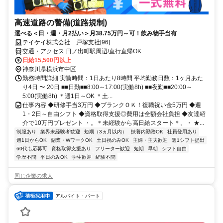
高速道路の警備(道路規制)
選べる＜日・週・月2払い＞月38.75万円～可！飲み物手当有
テイケイ株式会社 戸塚支社[96]
交通・アクセス 日ノ出町駅周辺/直行直帰OK
日給15,500円以上
神奈川県横浜市中区
勤務時間詳細 実働時間：1日あたり8時間 平均勤務日数：1ヶ月あた
り4日 〜 20日 ■■日勤■■8:00～17:00(実働8h) ■■夜勤■■20:00～
5:00(実働8h) ＊週1日～OK ＊土...
仕事内容 ◆研修手当3万円 ◆ブランクＯＫ！復職祝い金5万円 ◆週
1・2日～自由シフト ◆資格取得支援◎費用は全額会社負担 ◆友達紹
介で10万円プレゼント ・。＊未経験から高日給スタート＊。・ ★...
制服あり
業界未経験者歓迎
短期（3ヵ月以内）
扶養内勤務OK
社員登用あり
週1日からOK
副業・WワークOK
土日祝のみOK
主婦・主夫歓迎
週1シフト提出
60代も応募可
資格取得支援あり
フリーター歓迎
短期
早朝
シフト自由
学歴不問
平日のみOK
学生歓迎
経験不問
同じ企業の求人
アルバイト・パート