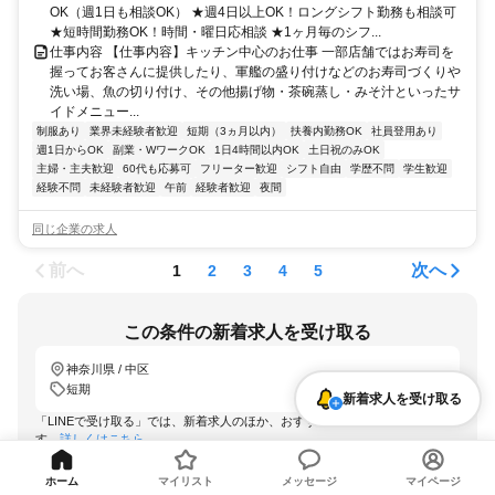
OK（週1日も相談OK） ★週4日以上OK！ロングシフト勤務も相談可
★短時間勤務OK！時間・曜日応相談 ★1ヶ月毎のシフ...
仕事内容 【仕事内容】キッチン中心のお仕事 一部店舗ではお寿司を
握ってお客さんに提供したり、軍艦の盛り付けなどのお寿司づくりや
洗い場、魚の切り付け、その他揚げ物・茶碗蒸し・みそ汁といったサ
イドメニュー...
制服あり
業界未経験者歓迎
短期（3ヵ月以内）
扶養内勤務OK
社員登用あり
週1日からOK
副業・WワークOK
1日4時間以内OK
土日祝のみOK
主婦・主夫歓迎
60代も応募可
フリーター歓迎
シフト自由
学歴不問
学生歓迎
経験不問
未経験者歓迎
午前
経験者歓迎
夜間
同じ企業の求人
前へ
次へ
1
2
3
4
5
この条件の新着求人を受け取る
神奈川県 / 中区
短期
新着求人を受け取る
「LINEで受け取る」では、新着求人のほか、おすすめ情報なども配信しま
す。
詳しくはこちら
LINEで受け取る
ホーム
マイリスト
メッセージ
マイページ