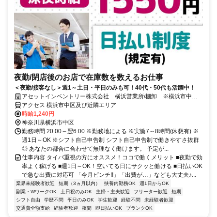
夜勤/閉店後のお店で在庫数を数えるお仕事
＜夜勤/接客なし＞週1～土日・平日のみも可！40代・50代も活躍中！
アセットインベントリー株式会社 横浜営業所/棚卸 ※横浜市中区
エリア管轄
アクセス 横浜市中区及び近隣エリア
時給1,240円
神奈川県横浜市中区
勤務時間 20:00～翌6:00 ※勤務地による ※実働7～8時間(休憩有) ※
週1日～OK ※シフト自己申告制 シフト自己申告制で働きやすさ抜群
◎ あなたの都合に合わせて無理なく働けます。 予定が...
仕事内容 タイパ重視の方にオススメ！ココで働くメリット ■夜勤で効
率よく稼げる ■週1日～OK！空いてる日にサクッと働ける ■日払いOK
で急な出費に対応可 「今月ピンチ!!」「出費が…」なども大丈夫♪...
業界未経験者歓迎
短期（3ヵ月以内）
扶養内勤務OK
週1日からOK
副業・WワークOK
土日祝のみOK
主婦・主夫歓迎
フリーター歓迎
短期
シフト自由
学歴不問
平日のみOK
学生歓迎
経験不問
未経験者歓迎
交通費全額支給
経験者歓迎
夜間
即日払いOK
ブランクOK