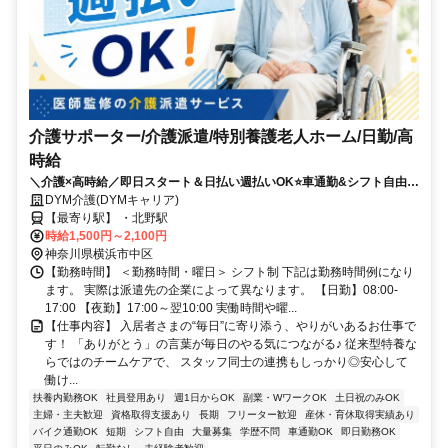
介護サポーター/介護派遣/特別養護老人ホーム/日勤/高
時給
＼介護×高時給／即日スタート＆日払い週払いOK⭐️車通勤&シフト自由⭐️
直接雇用サポート✨
DYM介護(DYMキャリア)
【最寄り駅】 ・北野駅
時給1,500円～2,100円
神奈川県横浜市中区
【勤務時間】 ＜勤務時間・曜日＞ シフト制 下記は勤務時間例になり
ます。 実際は派遣先の企業によって異なります。 【日勤】08:00-
17:00 【夜勤】17:00～翌10:00 実働時間や曜...
【仕事内容】 入居者さまの“毎日”に寄り添う、やりがいあるお仕事で
す！ 「ありがとう」の言葉が毎日のやる気につながる♪ 従来型特養な
らではのチームケアで、 スタッフ同士の連携もしっかり◎安心して
働け...
扶養内勤務OK
社員登用あり
週1日からOK
副業・WワークOK
土日祝のみOK
主婦・主夫歓迎
資格取得支援あり
長期
フリーター歓迎
産休・育休取得実績あり
バイク通勤OK
短期
シフト自由
大量募集
学歴不問
車通勤OK
即日勤務OK