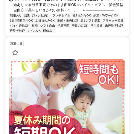
給あり ✅履歴書不要でそのまま面接OK ✅ネイル・ピアス・髪色髪型
自由◎ ✅美味しいまかない無料♪ ☆・。:・＋――――――――...
制服あり
短期（3ヵ月以内）
ランチタイム
週1日からOK
副業・WワークOK
1日4時間以内OK
土日祝のみOK
主婦・主夫歓迎
週1シフト提出
フリーター歓迎
バイク通勤OK
短期
シフト自由
学歴不問
平日のみOK
学生歓迎
未経験者歓迎
経験者歓迎
ネイルOK
研修あり
派遣社員