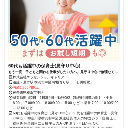
60代も活躍中の保育士(見守り中心)
もう一度、子どもと関わる仕事がしたい方へ。見守り中心で無理なく働
ける保育のお仕事
株式会社エッセンシャルキャリア
沿線・最寄駅 横浜市中区内/最寄り駅：「石川町駅」
時給1,800円以上
神奈川県横浜市中区
就業時間 週2日・1日3時間～勤務OK! 【勤務時間帯の例】 ・中番
8:00～17:00/9:00～18:00/9:00～15:00 など ・早番 7:00～10:00/7:00
～13:00 など...
60代も活躍中の保育士（見守り中心） 60代も活躍中の保育士（見守
り中心） 神奈川県横浜市中区 派遣社員 求人の特徴 シフト自由 土日
祝休み 完全週休二日制 平日のみ OK 週 3・4 日から OK...