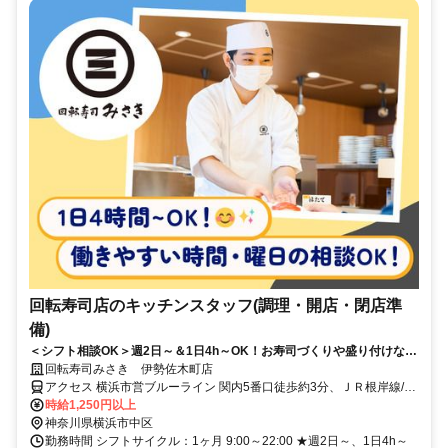
回転寿司店のキッチンスタッフ(調理・開店・閉店準
備)
＜シフト相談OK＞週2日～＆1日4h～OK！お寿司づくりや盛り付けなど
コツコツ働ける
回転寿司みさき 伊勢佐木町店
アクセス 横浜市営ブルーライン 関内5番口徒歩約3分、ＪＲ根岸線/Ｊ
Ｒ京浜東北線 関内北口(西)徒歩約3分、横浜市営ブルーライン 伊勢佐
時給1,250円以上
木長者町3A口徒歩約8分
神奈川県横浜市中区
勤務時間 シフトサイクル：1ヶ月 9:00～22:00 ★週2日～、1日4h～