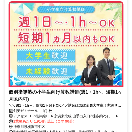
個別指導塾の小学生向け算数講師(週1・1h~、短期1ヶ
月以内可)
＼＼週1・1h～、短期1ヶ月もOK／／講師はほぼ全員大学生！充実サポ
ートで初バイトでも安心◎面接履歴書不要
創英ゼミナール 山手校
アクセス ＪＲ根岸線/ＪＲ京浜東北線 山手出入口2徒歩約2分、ＪＲ根
岸線/ＪＲ京浜東北線 石川町元町口(南口)徒歩約21分、横浜高速鉄道
1業務あたり 1,914円以上（コマ 90分）
みなとみらい線 元町・中華街6番口(アメリカ山公園口)徒歩約24分 石
神奈川県横浜市中区