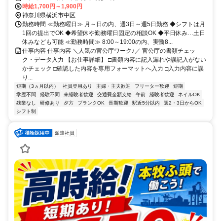
時給1,700円～1,900円
神奈川県横浜市中区
勤務時間 ≪勤務曜日≫ 月～日の内、週3日～週5日勤務 ◆シフトは月
1回の提出でOK ◆希望休や勤務曜日固定の相談OK ◆平日休み…土日
休みなども可能 ≪勤務時間≫ 8:00～19:00の内、実働8...
仕事内容 仕事内容 ＼人気の官公庁ワーク♪／ 官公庁の書類チェッ
ク・データ入力 【お仕事詳細】 □書類内容に記入漏れや誤記入がない
かチェック □確認した内容を専用フォーマットへ入力 □入力内容に誤
り...
短期（3ヵ月以内）
社員登用あり
主婦・主夫歓迎
フリーター歓迎
短期
学歴不問
経験不問
未経験者歓迎
交通費全額支給
午前
経験者歓迎
ネイルOK
残業なし
研修あり
夕方
ブランクOK
長期歓迎
駅近5分以内
週2・3日からOK
シフト制
派遣社員