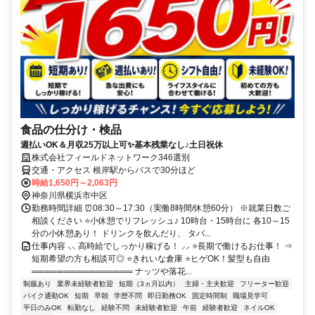
食品の仕分け・検品
週払いOK＆月収25万以上可✨基本残業なし♪土日祝休
株式会社フィールドネットワーク346選別
交通・アクセス 根岸駅からバスで30分ほど
時給1,650円～2,063円
神奈川県横浜市中区
勤務時間詳細 ⏰08:30～17:30（実働8時間/休憩60分） ※就業日数ご
相談ください ⭐小休憩でリフレッシュ♪ 10時台・15時台に 各10～15
分の小休憩あり！ ドリンクを飲んだり、 タバ...
仕事内容 ⸜⸜ 高時給でしっかり稼げる！ ⸝⸝ ⭐長期で働けるお仕事！ ⇒
短期希望の方も相談可◎ ⭐きれいな倉庫 ⭐ヒゲOK！髪型も自由
════════════════ ナッツや落花...
制服あり
業界未経験者歓迎
短期（3ヵ月以内）
主婦・主夫歓迎
フリーター歓迎
バイク通勤OK
短期
早朝
学歴不問
即日勤務OK
固定時間制
職場見学可
平日のみOK
転勤なし
経験不問
未経験者歓迎
午前
経験者歓迎
ネイルOK