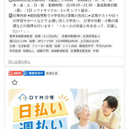
川町駅より自転車で9分、元町・中華街駅より自転車で10分
勤務時間 総労働時間：1週あたり1時間 ・勤務曜日：月・火・水・
木・金・土・日・祝 ・勤務時間： [1] 09:20～21:30 ・最低勤務日数
（週）：1日 シフトサイクル：1ヶ月 シフト提出...
仕事内容 ●個別指導塾で小学生向け算数の先生に● 定期テストや日々
の学習サポートなどで お通い頂く小学生へ、 計算や分数・小数の基
礎などの指導を行います！ 「一人一人の生徒と向き合って、応援し
たい！」...
業界未経験者歓迎
短期（3ヵ月以内）
扶養内勤務OK
社員登用あり
週1日からOK
副業・WワークOK
1日4時間以内OK
土日祝のみOK
主婦・主夫歓迎
フリーター歓迎
短期
シフト自由
職場見学可
平日のみOK
学生歓迎
転勤なし
経験不問
未経験者歓迎
交通費全額支給
午前
同じ企業の求人
派遣社員