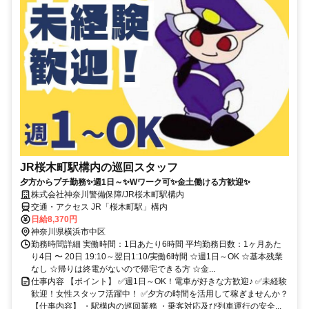
JR桜木町駅構内の巡回スタッフ
夕方からプチ勤務✨週1日～✨Wワーク可✨金土働ける方歓迎✨
株式会社神奈川警備保障/JR桜木町駅構内
交通・アクセス JR「桜木町駅」構内
日給8,370円
神奈川県横浜市中区
勤務時間詳細 実働時間：1日あたり6時間 平均勤務日数：1ヶ月あた
り4日 〜 20日 19:10～翌日1:10/実働6時間 ☆週1日～OK ☆基本残業
なし ☆帰りは終電がないので帰宅できる方 ☆金...
仕事内容 【ポイント】 ✅週1日～OK！電車が好きな方歓迎♪ ✅未経験
歓迎！女性スタッフ活躍中！ ✅夕方の時間を活用して稼ぎませんか？
【仕事内容】 ・駅構内の巡回業務 ・乗客対応及び列車運行の安全...