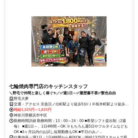
七輪焼肉専門店のキッチンスタッフ
＼野毛で仲間と楽しく稼ぐ✨／✅週1日～✅履歴書不要✅髪色自由
野毛大夢
交通・アクセス 京急日ノ出町駅より徒歩5分/ＪＲ桜木町駅より徒歩8
分
時給1,325円～1,825円
神奈川県横浜市中区
勤務時間詳細 勤務時間：13：00～24：00 ■希望シフト提出制（2週
毎） ■週1日～、1日4時間～OK ※もちろん週5日やフルタイムなども
OK ■3ヶ月以内のお試し短期勤務もOK ■平日のみ／...
仕事内容 ✅週1日・1日4時間から相談OK ✅時給1325円スタートで昇