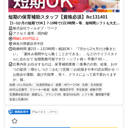
短期の保育補助スタッフ【資格必須】/kc131401
【1~3か月の短期でOK】7-19時で1日3時間～等、短時間シフトも大丈夫
です！【ライフスタイルに合わせて働こう♪】
株式会社ウィルオブ・ワーク
アクセス 最寄：関内駅
時給1,850円以上
神奈川県横浜市中区
勤務時間 週2日～,1日3時間～相談OK！ 「7月から2カ月だけ働きた
い」 「夏休み期間中なら働くことができる」 …などのライフスタイ
ルに合わせて 短期勤務可能です◎ ＜シフト例＞ 早番/7:00～...
仕事内容 お任せするのは、保育補助業務 ◇食事の介助、給食、おや
つの提供 ◇寝かしつけ ◇おむつ交換 ◇お絵描きや本の読み聞かせ ◇
お散歩や運動、遊び方指導 …等々、クラスによって若干変わります
が、補...
短期（3ヵ月以内）
社員登用あり
副業・WワークOK
主婦・主夫歓迎
60代も応募可
フリーター歓迎
短期
職場見学可
学生歓迎
経験不問
交通費全額支給
残業なし
ブランクOK
駅近5分以内
シフト制
履歴書不要
友達と応募OK
アルバイト・パート