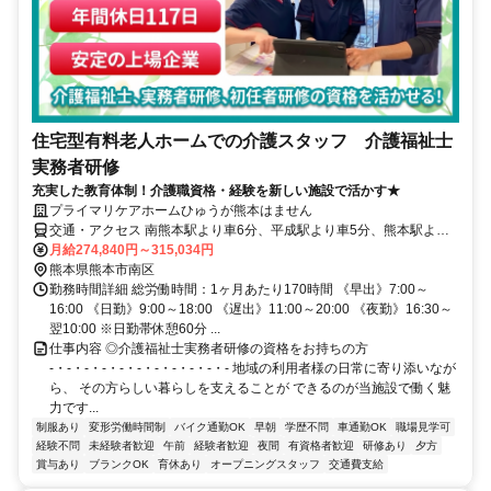
住宅型有料老人ホームでの介護スタッフ 介護福祉士
実務者研修
充実した教育体制！介護職資格・経験を新しい施設で活かす★
プライマリケアホームひゅうが熊本はません
交通・アクセス 南熊本駅より車6分、平成駅より車5分、熊本駅より
車13分
月給274,840円～315,034円
熊本県熊本市南区
勤務時間詳細 総労働時間：1ヶ月あたり170時間 《早出》7:00～
16:00 《日勤》9:00～18:00 《遅出》11:00～20:00 《夜勤》16:30～
翌10:00 ※日勤帯休憩60分 ...
仕事内容 ◎介護福祉士実務者研修の資格をお持ちの方
-・-・-・-・-・-・-・-・-・-・- 地域の利用者様の日常に寄り添いなが
ら、 その方らしい暮らしを支えることが できるのが当施設で働く魅
力です...
制服あり
変形労働時間制
バイク通勤OK
早朝
学歴不問
車通勤OK
職場見学可
経験不問
未経験者歓迎
午前
経験者歓迎
夜間
有資格者歓迎
研修あり
夕方
賞与あり
ブランクOK
育休あり
オープニングスタッフ
交通費支給