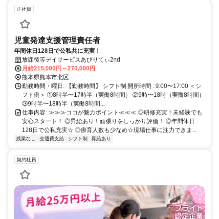
正社員
児童発達支援管理責任者
年間休日128日で公私共に充実！
放課後等デイサービスあびりてぃ2nd
月給215,000円～270,000円
熊本県熊本市北区
勤務時間・曜日: 【勤務時間】 シフト制 開所時間 : 9:00〜17:00 ＜シ
フト例＞ ①8時半〜17時半（実働8時間） ②9時〜18時（実働8時間）
③9時半〜18時半（実働8時間...
仕事内容: ≫≫≫ココが魅力ポイント≪≪≪ ◎研修充実！未経験でも
安心スタート！ ◎昇給あり！頑張りをしっかり評価！ ◎年間休日
128日で公私充実☆ ◎療育人数も少なめ☆現場仕事に注力できま...
残業なし
交通費支給
シフト制
昇給あり
契約社員