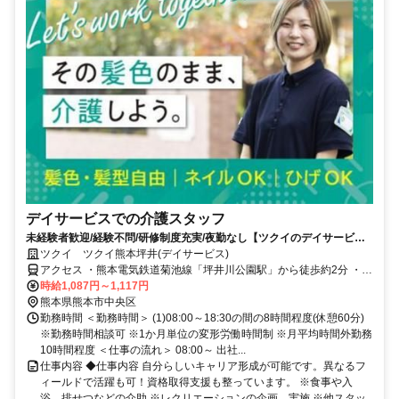
デイサービスでの介護スタッフ
未経験者歓迎/経験不問/研修制度充実/夜勤なし【ツクイのデイサービス/
介護スタッフ求人】
ツクイ ツクイ熊本坪井(デイサービス)
アクセス ・熊本電気鉄道菊池線「坪井川公園駅」から徒歩約2分 ・熊
本電気鉄道藤崎線「黒髪町駅」から徒歩約10分
時給1,087円～1,117円
熊本県熊本市中央区
勤務時間 ＜勤務時間＞ (1)08:00～18:30の間の8時間程度(休憩60分)
※勤務時間相談可 ※1か月単位の変形労働時間制 ※月平均時間外勤務
10時間程度 ＜仕事の流れ＞ 08:00～ 出社...
仕事内容 ◆仕事内容 自分らしいキャリア形成が可能です。異なるフ
ィールドで活躍も可！資格取得支援も整っています。 ※食事や入
浴、排せつなどの介助 ※レクリエーションの企画、実施 ※他スタッ