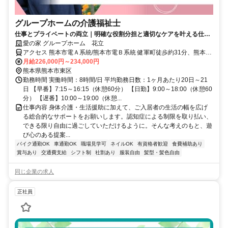
グループホームの介護福祉士
仕事とプライベートの両立｜明確な役割分担と適切なケアを叶える仕組
みが良好な人間関係の秘訣
愛の家 グループホーム 花立
アクセス 熊本市電Ａ系統/熊本市電Ｂ系統 健軍町徒歩約31分、熊本市
電Ａ系統 健軍交番前徒歩約34分、熊本市電Ａ系統/熊本市電Ｂ系統 動
月給226,000円～234,000円
植物園入口徒歩約36分 熊本市立桜木東小学校より徒歩8分 *駐車場無
熊本県熊本市東区
料
勤務時間 実働時間：8時間/日 平均勤務日数：1ヶ月あたり20日～21
日 【早番】7:15～16:15（休憩60分） 【日勤】9:00～18:00（休憩60
分） 【遅番】10:00～19:00（休憩...
仕事内容 身体介護・生活援助に加えて、ご入居者の生活の幅を広げ
る総合的なサポートをお願いします。認知症による制限を取り払い、
できる限り自由に過ごしていただけるように。そんな考えのもと、遊
び心のある提案...
バイク通勤OK
車通勤OK
職場見学可
ネイルOK
有資格者歓迎
食費補助あり
賞与あり
交通費支給
シフト制
社割あり
服装自由
髪型・髪色自由
同じ企業の求人
正社員