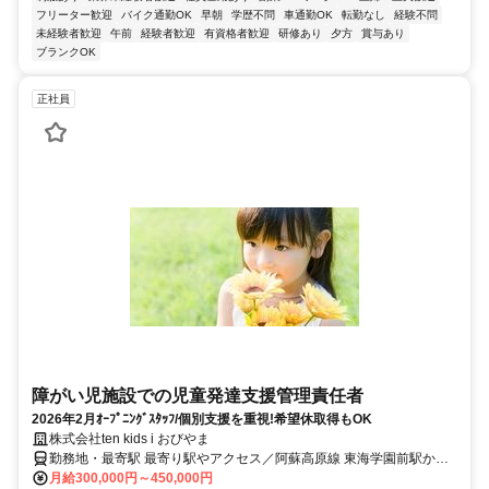
フリーター歓迎
バイク通勤OK
早朝
学歴不問
車通勤OK
転勤なし
経験不問
未経験者歓迎
午前
経験者歓迎
有資格者歓迎
研修あり
夕方
賞与あり
ブランクOK
正社員
障がい児施設での児童発達支援管理責任者
2026年2月ｵｰﾌﾟﾆﾝｸﾞｽﾀｯﾌ/個別支援を重視!希望休取得もOK
株式会社ten kids i おびやま
勤務地・最寄駅 最寄り駅やアクセス／阿蘇高原線 東海学園前駅から
車で8分
月給300,000円～450,000円