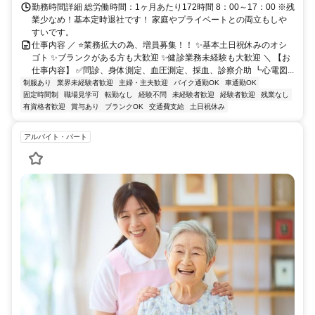
勤務時間詳細 総労働時間：1ヶ月あたり172時間 8：00～17：00 ※残
業少なめ！基本定時退社です！ 家庭やプライベートとの両立もしや
すいです。
仕事内容 ／ ⭐業務拡大の為、増員募集！！ ✨基本土日祝休みのオシ
ゴト ✨ブランクがある方も大歓迎 ✨健診業務未経験も大歓迎 ＼ 【お
仕事内容】 ✅問診、身体測定、血圧測定、採血、診察介助 ┗心電図...
制服あり
業界未経験者歓迎
主婦・主夫歓迎
バイク通勤OK
車通勤OK
固定時間制
職場見学可
転勤なし
経験不問
未経験者歓迎
経験者歓迎
残業なし
有資格者歓迎
賞与あり
ブランクOK
交通費支給
土日祝休み
アルバイト・パート