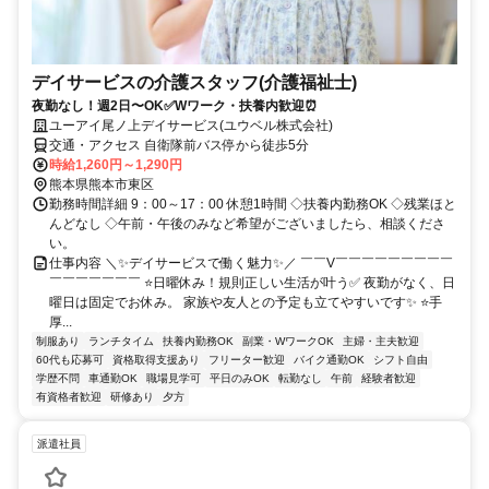
デイサービスの介護スタッフ(介護福祉士)
夜勤なし！週2日〜OK✅Wワーク・扶養内歓迎⏰
ユーアイ尾ノ上デイサービス(ユウベル株式会社)
交通・アクセス 自衛隊前バス停から徒歩5分
時給1,260円～1,290円
熊本県熊本市東区
勤務時間詳細 9：00～17：00 休憩1時間 ◇扶養内勤務OK ◇残業ほと
んどなし ◇午前・午後のみなど希望がございましたら、相談くださ
い。
仕事内容 ＼✨デイサービスで働く魅力✨／ ￣￣V￣￣￣￣￣￣￣￣￣
￣￣￣￣￣￣￣ ⭐日曜休み！規則正しい生活が叶う✅ 夜勤がなく、日
曜日は固定でお休み。 家族や友人との予定も立てやすいです✨ ⭐手
厚...
制服あり
ランチタイム
扶養内勤務OK
副業・WワークOK
主婦・主夫歓迎
60代も応募可
資格取得支援あり
フリーター歓迎
バイク通勤OK
シフト自由
学歴不問
車通勤OK
職場見学可
平日のみOK
転勤なし
午前
経験者歓迎
有資格者歓迎
研修あり
夕方
派遣社員