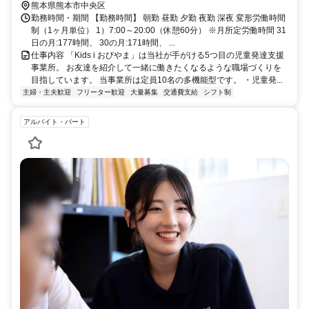
熊本県熊本市中央区
勤務時間・期間 【勤務時間】 朝勤 昼勤 夕勤 夜勤 深夜 変形労働時間
制（1ヶ月単位） 1）7:00～20:00（休憩60分） ※月所定労働時間 31
日の月:177時間、 30の月:171時間、 ...
仕事内容 「Kids i おびやま」は当社が手がける5つ目の児童発達支援
事業所。 お友達を紹介して一緒に働きたくなるような職場づくりを
目指しています。 当事業所は定員10名の多機能型です。 ・児童発...
主婦・主夫歓迎
フリーター歓迎
大量募集
交通費支給
シフト制
アルバイト・パート