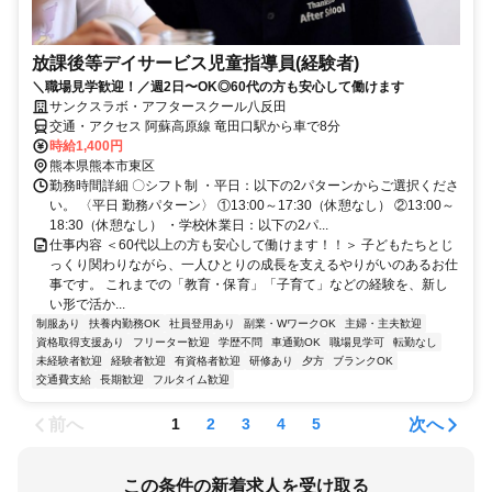
放課後等デイサービス児童指導員(経験者)
＼職場見学歓迎！／週2日〜OK◎60代の方も安心して働けます
サンクスラボ・アフタースクール八反田
交通・アクセス 阿蘇高原線 竜田口駅から車で8分
時給1,400円
熊本県熊本市東区
勤務時間詳細 〇シフト制 ・平日：以下の2パターンからご選択くださ
い。 〈平日 勤務パターン〉 ①13:00～17:30（休憩なし） ②13:00～
18:30（休憩なし） ・学校休業日：以下の2パ...
仕事内容 ＜60代以上の方も安心して働けます！！＞ 子どもたちとじ
っくり関わりながら、一人ひとりの成長を支えるやりがいのあるお仕
事です。 これまでの「教育・保育」「子育て」などの経験を、新し
い形で活か...
制服あり
扶養内勤務OK
社員登用あり
副業・WワークOK
主婦・主夫歓迎
資格取得支援あり
フリーター歓迎
学歴不問
車通勤OK
職場見学可
転勤なし
未経験者歓迎
経験者歓迎
有資格者歓迎
研修あり
夕方
ブランクOK
交通費支給
長期歓迎
フルタイム歓迎
前へ
次へ
1
2
3
4
5
この条件の新着求人を受け取る