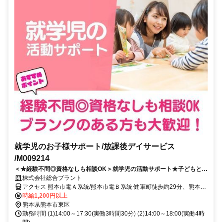
就学児のお子様サポート/放課後デイサービス
/M009214
＜★経験不問◎資格なしも相談OK＞就学児の活動サポート★子どもと向
き合えるやさしい職場♪
株式会社総合プラント
アクセス 熊本市電Ａ系統/熊本市電Ｂ系統 健軍町徒歩約29分、熊本市
電Ａ系統 健軍交番前徒歩約30分、熊本市電Ａ系統/熊本市電Ｂ系統 動
時給1,200円以上
植物園入口徒歩約31分 熊本県熊本市東区佐土原１丁目
熊本県熊本市東区
勤務時間 (1)14:00～17:30(実働3時間30分) (2)14:00～18:00(実働4時