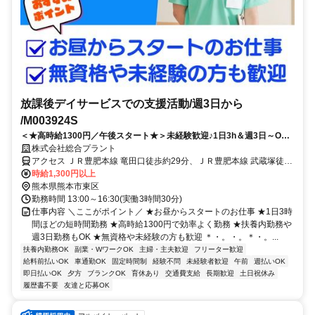
放課後デイサービスでの支援活動/週3日から
/M003924S
＜★高時給1300円／午後スタート★＞未経験歓迎♪1日3h＆週3日～OK
で扶養内勤務も可能！
株式会社総合プラント
アクセス ＪＲ豊肥本線 竜田口徒歩約29分、ＪＲ豊肥本線 武蔵塚徒歩
約36分、ＪＲ豊肥本線 東海学園前徒歩約41分 熊本県熊本市東区上南
時給1,300円以上
部１丁目
熊本県熊本市東区
勤務時間 13:00～16:30(実働3時間30分)
仕事内容 ＼ここがポイント／ ★お昼からスタートのお仕事 ★1日3時
間ほどの短時間勤務 ★高時給1300円で効率よく勤務 ★扶養内勤務や
週3日勤務もOK ★無資格や未経験の方も歓迎 ＊・。・。＊・。...
扶養内勤務OK
副業・WワークOK
主婦・主夫歓迎
フリーター歓迎
給料前払いOK
車通勤OK
固定時間制
経験不問
未経験者歓迎
午前
週払いOK
即日払いOK
夕方
ブランクOK
育休あり
交通費支給
長期歓迎
土日祝休み
履歴書不要
友達と応募OK