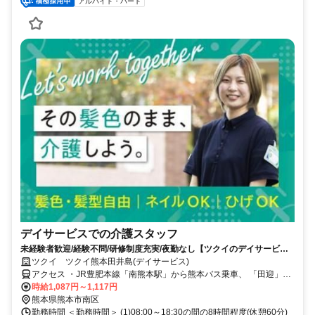
アルバイト・パート
デイサービスでの介護スタッフ
未経験者歓迎/経験不問/研修制度充実/夜勤なし【ツクイのデイサービス/
介護スタッフ求人】
ツクイ ツクイ熊本田井島(デイサービス)
アクセス ・JR豊肥本線「南熊本駅」から熊本バス乗車、 「田迎」下
車徒歩約2分
時給1,087円～1,117円
熊本県熊本市南区
勤務時間 ＜勤務時間＞ (1)08:00～18:30の間の8時間程度(休憩60分)