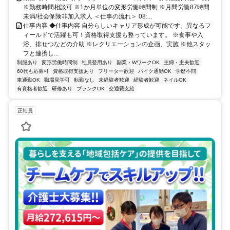
※勤務時間相談可 ※1か月単位の変形労働時間制 ※月間労働87時間
未満/社会保険非加入求人 ＜仕事の流れ＞ 08:...
仕事内容 ◆仕事内容 自分らしいキャリア形成が可能です。異なるフ
ィールドで活躍も可！資格取得支援も整っています。 ※食事や入
浴、排せつなどの介助 ※レクリエーションの企画、実施 ※他スタッ
フと連携し...
制服あり
変形労働時間制
社員登用あり
副業・WワークOK
主婦・主夫歓迎
60代も応募可
資格取得支援あり
フリーター歓迎
バイク通勤OK
学歴不問
車通勤OK
職場見学可
転勤なし
未経験者歓迎
経験者歓迎
ネイルOK
有資格者歓迎
研修あり
ブランクOK
交通費支給
正社員