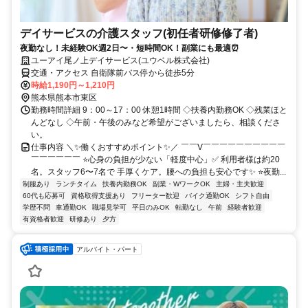
デイサービスの介護スタッフ(初任者研修修了者)
夜勤なし！未経験OK週2日〜・短時間OK！副業にも最適⏰
ユーアイ尾ノ上デイサービス(ユウベル株式会社)
交通・アクセス 自衛隊前バス停から徒歩5分
時給1,190円～1,210円
熊本県熊本市東区
勤務時間詳細 9：00～17：00 休憩1時間 ◇扶養内勤務OK ◇残業ほと
んどなし ◇午前・午後のみなど希望がございましたら、相談くださ
い。
仕事内容 ＼✨働くおすすめポイント✨／ ￣￣V￣￣￣￣￣￣￣￣￣￣
￣￣￣￣￣￣ ⭐心身の負担が少ない「軽度中心」✅ 利用者様は約20
名。スタッフ6〜7名で 手厚くケア。腰への負担も安心です✨ ⭐夜勤...
制服あり
ランチタイム
扶養内勤務OK
副業・WワークOK
主婦・主夫歓迎
60代も応募可
資格取得支援あり
フリーター歓迎
バイク通勤OK
シフト自由
学歴不問
車通勤OK
職場見学可
平日のみOK
転勤なし
午前
経験者歓迎
有資格者歓迎
研修あり
夕方
アルバイト・パート