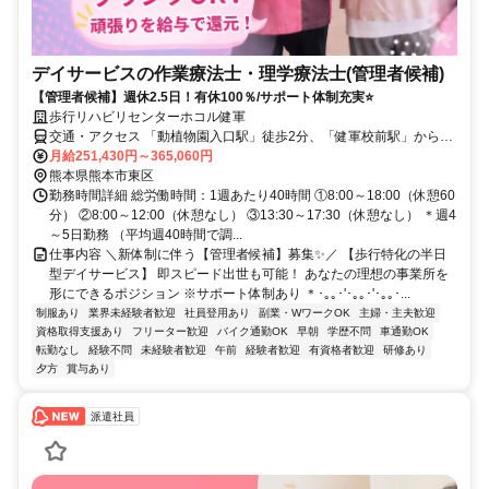
デイサービスの作業療法士・理学療法士(管理者候補)
【管理者候補】週休2.5日！有休100％/サポート体制充実⭐
歩行リハビリセンターホコル健軍
交通・アクセス 「動植物園入口駅」徒歩2分、「健軍校前駅」から徒
歩で3分
月給251,430円～365,060円
熊本県熊本市東区
勤務時間詳細 総労働時間：1週あたり40時間 ①8:00～18:00（休憩60
分） ②8:00～12:00（休憩なし） ③13:30～17:30（休憩なし） ＊週4
～5日勤務 （平均週40時間で調...
仕事内容 ＼新体制に伴う【管理者候補】募集✨／ 【歩行特化の半日
型デイサービス】 即スピード出世も可能！ あなたの理想の事業所を
形にできるポジション ※サポート体制あり ＊･｡｡･'･｡｡･'･｡｡･...
制服あり
業界未経験者歓迎
社員登用あり
副業・WワークOK
主婦・主夫歓迎
資格取得支援あり
フリーター歓迎
バイク通勤OK
早朝
学歴不問
車通勤OK
転勤なし
経験不問
未経験者歓迎
午前
経験者歓迎
有資格者歓迎
研修あり
夕方
賞与あり
派遣社員