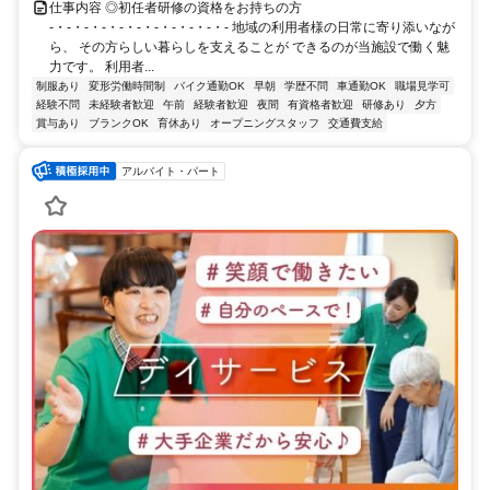
仕事内容 ◎初任者研修の資格をお持ちの方
-・-・-・-・-・-・-・-・-・-・- 地域の利用者様の日常に寄り添いなが
ら、 その方らしい暮らしを支えることが できるのが当施設で働く魅
力です。 利用者...
制服あり
変形労働時間制
バイク通勤OK
早朝
学歴不問
車通勤OK
職場見学可
経験不問
未経験者歓迎
午前
経験者歓迎
夜間
有資格者歓迎
研修あり
夕方
賞与あり
ブランクOK
育休あり
オープニングスタッフ
交通費支給
アルバイト・パート