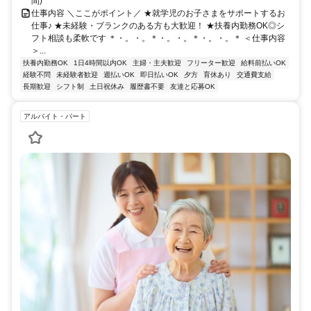
間)
仕事内容 ＼ここがポイント／ ★就学児のお子さまをサポートするお
仕事♪ ★未経験・ブランクのある方も大歓迎！ ★扶養内勤務OK◎シ
フト相談も柔軟です ＊・。・。＊・。・。＊・。・。＊ ＜仕事内容
＞...
扶養内勤務OK
1日4時間以内OK
主婦・主夫歓迎
フリーター歓迎
給料前払いOK
経験不問
未経験者歓迎
週払いOK
即日払いOK
夕方
育休あり
交通費支給
長期歓迎
シフト制
土日祝休み
履歴書不要
友達と応募OK
アルバイト・パート