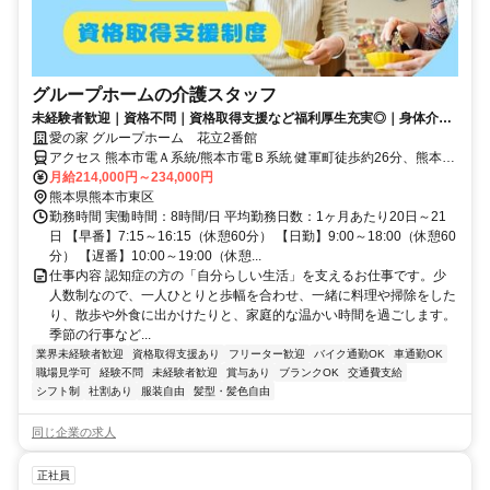
グループホームの介護スタッフ
未経験者歓迎｜資格不問｜資格取得支援など福利厚生充実◎｜身体介助
少なめ（対話が中心）
愛の家 グループホーム 花立2番館
アクセス 熊本市電Ａ系統/熊本市電Ｂ系統 健軍町徒歩約26分、熊本市
電Ａ系統 健軍交番前徒歩約30分、熊本市電Ａ系統/熊本市電Ｂ系統 動
月給214,000円～234,000円
植物園入口徒歩約32分 熊本市立桜木東小学校より徒歩8分 *駐車場無
熊本県熊本市東区
料
勤務時間 実働時間：8時間/日 平均勤務日数：1ヶ月あたり20日～21
日 【早番】7:15～16:15（休憩60分） 【日勤】9:00～18:00（休憩60
分） 【遅番】10:00～19:00（休憩...
仕事内容 認知症の方の「自分らしい生活」を支えるお仕事です。少
人数制なので、一人ひとりと歩幅を合わせ、一緒に料理や掃除をした
り、散歩や外食に出かけたりと、家庭的な温かい時間を過ごします。
季節の行事など...
業界未経験者歓迎
資格取得支援あり
フリーター歓迎
バイク通勤OK
車通勤OK
職場見学可
経験不問
未経験者歓迎
賞与あり
ブランクOK
交通費支給
シフト制
社割あり
服装自由
髪型・髪色自由
同じ企業の求人
正社員