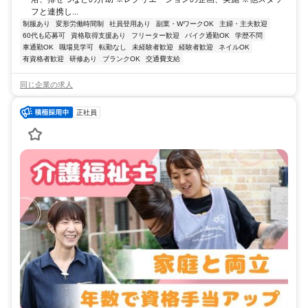
フと連携し...
制服あり
変形労働時間制
社員登用あり
副業・WワークOK
主婦・主夫歓迎
60代も応募可
資格取得支援あり
フリーター歓迎
バイク通勤OK
学歴不問
車通勤OK
職場見学可
転勤なし
未経験者歓迎
経験者歓迎
ネイルOK
有資格者歓迎
研修あり
ブランクOK
交通費支給
同じ企業の求人
正社員