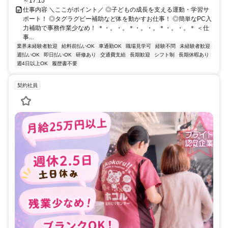
～17:15
仕事内容 ＼ここがポイント／ ◎子どもの成長を支える運動・学習サ
ポート！ ◎タグラグビー補助など体を動かすお仕事！ ◎簡単なPC入
力補助で事務作業少なめ！ ＊・。・。＊・。・。＊・。・。＊ ＜仕
事...
業界未経験者歓迎
給料前払いOK
車通勤OK
職場見学可
経験不問
未経験者歓迎
週払いOK
即日払いOK
研修あり
交通費支給
長期歓迎
シフト制
長期休暇あり
週4日以上OK
履歴書不要
契約社員