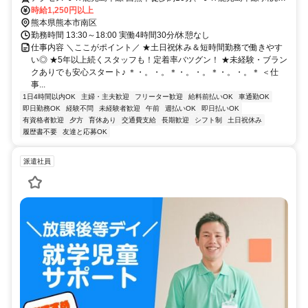
（熊本県）徒歩約36分、熊本市電Ａ系統 田崎橋徒歩約38分 熊本県熊
時給1,250円以上
本市南区薄場町
熊本県熊本市南区
勤務時間 13:30～18:00 実働4時間30分/休憩なし
仕事内容 ＼ここがポイント／ ★土日祝休み＆短時間勤務で働きやす
い◎ ★5年以上続くスタッフも！定着率バツグン！ ★未経験・ブラン
クありでも安心スタート♪ ＊・。・。＊・。・。＊・。・。＊ ＜仕
事...
1日4時間以内OK
主婦・主夫歓迎
フリーター歓迎
給料前払いOK
車通勤OK
即日勤務OK
経験不問
未経験者歓迎
午前
週払いOK
即日払いOK
有資格者歓迎
夕方
育休あり
交通費支給
長期歓迎
シフト制
土日祝休み
履歴書不要
友達と応募OK
派遣社員