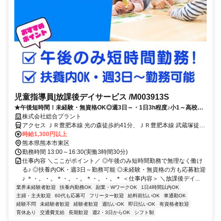
児童指導員|放課後デイサービス /M003913S
★午後短時間！未経験・無資格OK◎週3日～・1日3h程度♪小1～高校生
の支援・運動・生活支援など
株式会社総合プラント
アクセス ＪＲ豊肥本線 光の森徒歩約41分、ＪＲ豊肥本線 武蔵塚徒歩
約42分、ＪＲ豊肥本線 三里木徒歩約54分 熊本県熊本市東区神園
時給1,300円以上
熊本県熊本市東区
勤務時間 13:00～16:30(実働3時間30分)
仕事内容 ＼ここがポイント／ ◎午後のみ短時間勤務で無理なく働け
る♪ ◎扶養内OK・週3日～勤務可能 ◎未経験・無資格の方も応募歓迎
♪ ＊・。・。＊・。・。＊・。・。＊ ＜仕事内容＞ ＼放課後デイ...
業界未経験者歓迎
扶養内勤務OK
副業・WワークOK
1日4時間以内OK
主婦・主夫歓迎
60代も応募可
フリーター歓迎
給料前払いOK
車通勤OK
経験不問
未経験者歓迎
経験者歓迎
週払いOK
即日払いOK
有資格者歓迎
育休あり
交通費支給
長期歓迎
週2・3日からOK
シフト制