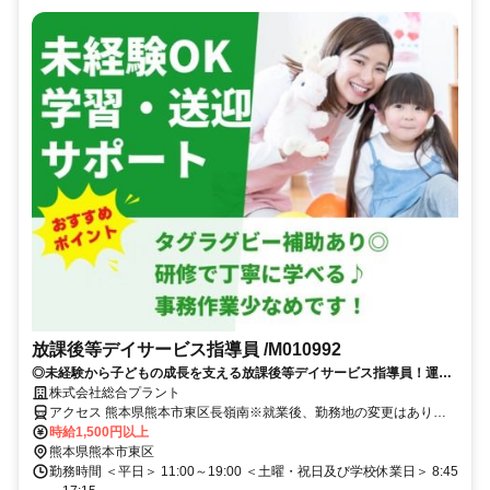
放課後等デイサービス指導員 /M010992
◎未経験から子どもの成長を支える放課後等デイサービス指導員！運動
プログラムや学習、送迎をサポート♪
株式会社総合プラント
アクセス 熊本県熊本市東区長嶺南※就業後、勤務地の変更はありま
せん。＼交通手段／車通勤OK（駐車場代全額支給）
時給1,500円以上
熊本県熊本市東区
勤務時間 ＜平日＞ 11:00～19:00 ＜土曜・祝日及び学校休業日＞ 8:45