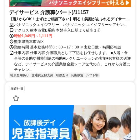
デイサービス 介護職(パート)/11157
【週1からOK！まずはご相談下さい】明るく笑顔があふれるデイサービ
スです。研修制度も充実しています。自動車通勤も可能です（台数に制
パナソニックエイジフリー パナソニック エイジフリーケアセンタ
限あり）
ー上熊本・デイサービス
アクセス 熊本市電B系統 本妙寺入口駅より徒歩１分
時給1,049円～1,111円
熊本県熊本市西区
勤務時間 基本勤務時間8：30～17：30 ※出勤日数・時間応相談
仕事内容 仕事内容 介護職員として下記をお任せします。 ■入浴・食
事等の介助や機能訓練の補助■レクリエーションの実施■お客様の送迎
など、デイサービスの介護業務全般シニア世代の方、これから介護に
チャレン...
社員登用あり
交通費全額支給
研修あり
長期歓迎
シフト制
派遣社員