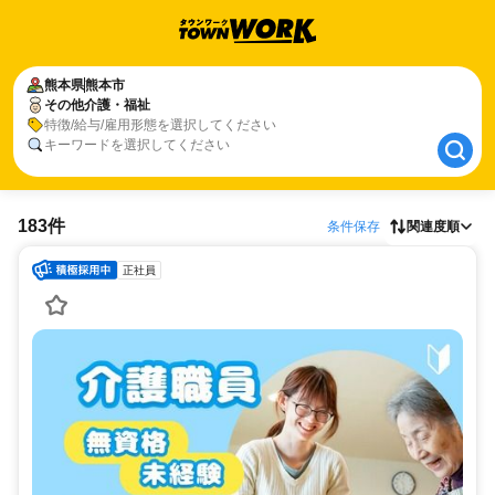
熊本県
熊本県
熊本市
熊本市
その他介護・福祉
その他介護・福祉
特徴/給与/雇用形態を選択してください
キーワードを選択してください
183件
条件保存
関連度順
正社員