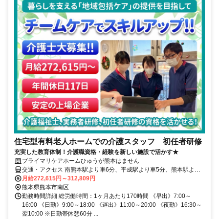
住宅型有料老人ホームでの介護スタッフ 初任者研修
充実した教育体制！介護職資格・経験を新しい施設で活かす★
プライマリケアホームひゅうが熊本はません
交通・アクセス 南熊本駅より車6分、平成駅より車5分、熊本駅より
車13分
月給272,615円～312,809円
熊本県熊本市南区
勤務時間詳細 総労働時間：1ヶ月あたり170時間 《早出》7:00～
16:00 《日勤》9:00～18:00 《遅出》11:00～20:00 《夜勤》16:30～
翌10:00 ※日勤帯休憩60分 ...