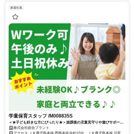
派遣社員
学童保育スタッフ /M008835S
＜★子ども好きな方にぴったり★＞放課後の児童見守りや遊びサポート♪
人気の学童保育スタッフ募集◎
株式会社総合プラント
アクセス ＪＲ鹿児島本線 西熊本徒歩約10分、ＪＲ鹿児島本線 川尻