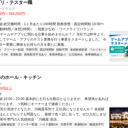
プリ・テスター職
ンドリンク
00円～360,000円
ト
 総労働時間：1ヶ月あたり160時間 勤務形態：固定時間制 10:00〜
（実働8時間／休憩1時間） ・残業少なめ ・ワークライフバランス
＼ゲームやアプリに関わる仕事を始めませんか？／ 当社では昨年より、
してゲーム・アプリのテスト業務を行う事業をスタートしました。 今
ター業務に興味をお持ちの方を新たに募集...
り
フリーター歓迎
学歴不問
固定時間制
経験不問
未経験者歓迎
フルリモート
ンクOK
長期歓迎
資格取得手当あり
長期休暇あり
土日祝休み
食事補助あり
店のホール・キッチン
み
00円以上
ト
 10:00～23:00 基本的に土日も出勤日となりますが、 希望休があれば
のります。 ⇒気軽にオーナーまで連絡ください！
一宮か清須でどなたか、川嶋屋系列で 正社員になりませんか？ 未経験
ほんとどちらでも問題なし、 面接で色々話し合って、ぜひ入社しませ
和牛専門の人気焼肉店 「川嶋屋 清須...
未経験者歓迎
フリーター歓迎
バイク通勤OK
学歴不問
車通勤OK
職場見学可