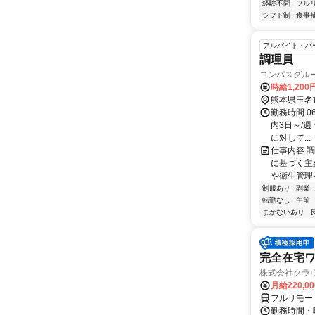
経験不問
フル
シフト制
食事
アルバイト・パ
調理員
コンパスグルー
時給1,20
熊本県玉名
勤務時間 06
内3日～/
に対して...
仕事内容 
に基づく主
や衛生管理
制服あり
副業
転勤なし
午前
まかないあり
完全在宅
株式会社クラ
月給220,0
フルリモー
勤務時間・曜