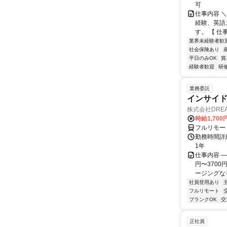
可
仕事内容 
経験、英語
す。 【 仕
業界未経験者歓
社会保険あり
平日のみOK
賞
経験者歓迎
研
業務委託
インサイ
株式会社DREA
時給1,700
フルリモー
勤務時間詳細
1年
仕事内容 ─
円〜370
ージングなし
社員登用あり
フルリモート
ブランクOK
交
正社員