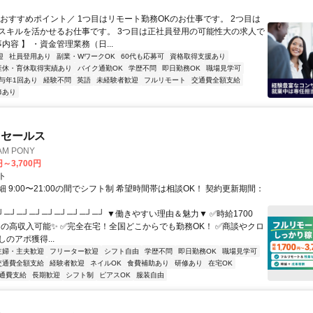
＼おすすめポイント／ 1つ目はリモート勤務OKのお仕事です。 2つ目は
スキルを活かせるお仕事です。 3つ目は正社員登用の可能性大の求人で
事内容 】 ・資金管理業務（日...
迎
社員登用あり
副業・WワークOK
60代も応募可
資格取得支援あり
産休・育休取得実績あり
バイク通勤OK
学歴不問
即日勤務OK
職場見学可
与年1回あり
経験不問
英語
未経験者歓迎
フルリモート
交通費全額支給
修あり
ドセールス
M PONY
円～3,700円
ト
 9:00〜21:00の間でシフト制 希望時間帯は相談OK！ 契約更新期間：
┘─┘─┘─┘─┘─┘─┘─┘─┘ ▼働きやすい理由＆魅力▼ ✅時給1700
0円の高収入可能✨ ✅完全在宅！全国どこからでも勤務OK！ ✅商談やクロ
のアポ獲得...
主婦・主夫歓迎
フリーター歓迎
シフト自由
学歴不問
即日勤務OK
職場見学可
交通費全額支給
経験者歓迎
ネイルOK
食費補助あり
研修あり
在宅OK
通費支給
長期歓迎
シフト制
ピアスOK
服装自由