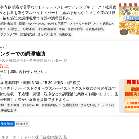
仕事内容 接客が苦手な方もチャレンジしやすいシンプルワーク！社員食
々とお皿を洗うアルバイト・パート、始めませんか？ 大手企業の社員
・福祉施設の調理現場で食器や調理器具の...
未経験者歓迎
副業・WワークOK
60代も応募可
フリーター歓迎
バイク通勤OK
OK
転勤なし
経験不問
未経験者歓迎
午前
経験者歓迎
有資格者歓迎
ブランクOK
交通費支給
まかないあり
長期歓迎
ート
センターでの調理補助
クスト株式会社(玉名中央給食センター店)
0円以上
担当にお問い合わせください。
市
昼 勤務曜日・時間 8:30～15:30 ※週3～4日程度
● 仕事内容 ハーベストグループのハーベストネクスト株式会社の受託す
食の検収・下処理・調理・洗浄などの調理補助業務をお願いします。生
回美味しく温かい食事を提供できるよう...
主婦・主夫歓迎
平日のみOK
食費補助あり
交通費支給
まかないあり
シフト制
食事補助あり
派遣社員
ォルターズ・ジャパン株式会社(大阪支店)