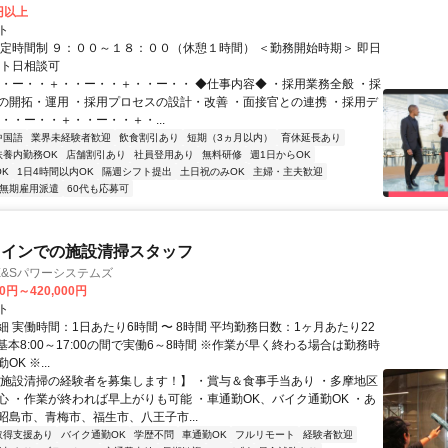
0円以上
ト
固定時間制 ９：００～１８：００（休憩１時間） ＜勤務開始時期＞ 即日
ート日相談可
・・ー・・＋・・ー・・＋・・ー・・ ◆仕事内容◆ ・採用業務全般 ・採
の開拓・運用 ・採用プロセスの設計・改善 ・面接官との連携 ・採用デ
・・ー・・＋・・ー・・＋・...
中国語
業界未経験者歓迎
飲食割引あり
短期（3ヵ月以内）
育休延長あり
扶養内勤務OK
店舗割引あり
社員登用あり
無料研修
週1日からOK
K
1日4時間以内OK
隔週シフト提出
土日祝のみOK
主婦・主夫歓迎
無期雇用派遣
60代も応募可
メインでの施設清掃スタッフ
E&Sパワーシステムズ
00円～420,000円
ト
 実働時間：1日あたり6時間 〜 8時間 平均勤務日数：1ヶ月あたり22
日 基本8:00～17:00の間で実働6～8時間 ※作業が早く終わる場合は勤務時
K ※...
【施設清掃の経験者を募集します！】 ・賞与＆食事手当あり ・多摩地区
心 ・作業が終われば早上がりも可能 ・車通勤OK、バイク通勤OK ・あ
昭島市、青梅市、福生市、八王子市...
取得支援あり
バイク通勤OK
学歴不問
車通勤OK
フルリモート
経験者歓迎