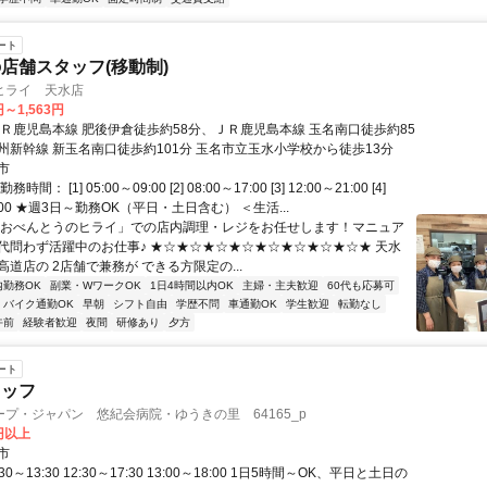
ート
店舗スタッフ(移動制)
ヒライ 天水店
円～1,563円
ＪＲ鹿児島本線 肥後伊倉徒歩約58分、ＪＲ鹿児島本線 玉名南口徒歩約85
州新幹線 新玉名南口徒歩約101分 玉名市立玉水小学校から徒歩13分
市
間： [1] 05:00～09:00 [2] 08:00～17:00 [3] 12:00～21:00 [4]
3:00 ★週3日～勤務OK（平日・土日含む） ＜生活...
「おべんとうのヒライ」での店内調理・レジをお任せします！マニュア
代問わず活躍中のお仕事♪ ★☆★☆★☆★☆★☆★☆★☆★☆★ 天水
道店の 2店舗で兼務が できる方限定の...
内勤務OK
副業・WワークOK
1日4時間以内OK
主婦・主夫歓迎
60代も応募可
バイク通勤OK
早朝
シフト自由
学歴不問
車通勤OK
学生歓迎
転勤なし
午前
経験者歓迎
夜間
研修あり
夕方
ート
タッフ
プ・ジャパン 悠紀会病院・ゆうきの里 64165_p
4円以上
市
30～13:30 12:30～17:30 13:00～18:00 1日5時間～OK、平日と土日の