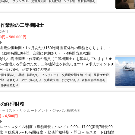
賞与あり
ブランクOK
交通費支給
長期歓迎
シフト制
昼食補助あり
・作業船の二等機関士
式会社
00円～580,000円
ト
細 総労働時間：1ヶ月あたり160時間 当直体制の勤務となります。 ・
直（勤務時間10時間、合間に休憩あり） ・4時間当直×2回
★珍しい海洋調査・作業船の船員（二等機関士）を募集しています！★
が2隻増える予定のため、二等機関士を募集します！ ★求人ポイント★
円～58万円。 ✅乗下船時の交通...
取得支援あり
早朝
転勤なし
フルリモート
交通費全額支給
午前
経験者歓迎
歓迎
研修あり
夕方
賞与あり
交通費支給
まかないあり
資格取得手当あり
食事補助あり
業の経理財務
シャリスト・リクルートメント・ジャパン株式会社
円～4,500円
ト
レックスタイム制度 ＜勤務時間について＞ 9:00～17:00(実働7時間00
間) ※残業月5～10時間程度 ＜勤務開始時期＞ 即日～ ※スタート日相談