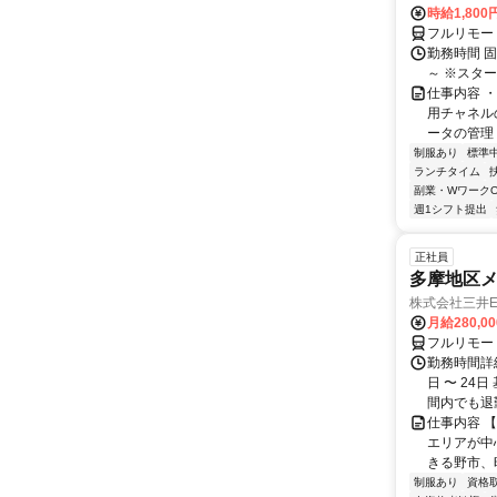
時給1,80
フルリモー
勤務時間 
～ ※スタ
仕事内容 
用チャネル
ータの管理 
制服あり
標準
ランチタイム
副業・WワークO
週1シフト提出
正社員
多摩地区
株式会社三井
月給280,0
フルリモー
勤務時間詳細
日 〜 24
間内でも退勤O
仕事内容 
エリアが中
きる野市、
制服あり
資格