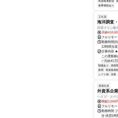
有資格者歓迎
食事補助あり
正社員
海洋調査
共栄マリン株
月給410,0
フルリモー
勤務時間詳
12時間当
仕事内容 
この度船舶
✅月給41万
制服あり
資格
夜間
有資格者
シフト制
深夜
派遣社員
外資系企
ヘイズ・スペ
時給3,000
フルリモー
勤務時間 フ
分 休憩1時