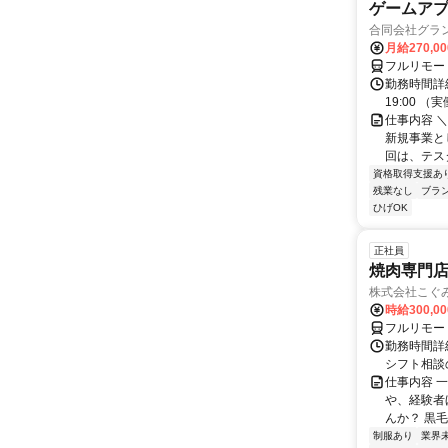
ゲームア
合同会社グラ
月給270,0
フルリモー
勤務時間詳細
19:00 
仕事内容 
新規事業と
回は、テス
資格取得支援あ
残業なし
ブラ
ひげOK
正社員
焼肉専門
株式会社こぐ
時給300,0
フルリモー
勤務時間詳細
シフト相談
仕事内容 
や、経験者
んか？ 黒毛
制服あり
業界