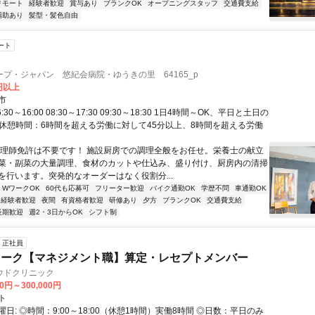
リモート
経験者歓迎
賞与あり
ブランクOK
オープニングスタッフ
交通費支給
補助あり
髪型・髪色自由
ート
プ・ジャパン 悠紀会病院・ゆうきの里 64165_p
0円以上
市
:30～16:00 08:30～17:30 09:30～18:30 1日4時間～OK、平日と土日の
週 休憩時間：6時間を超える労働に対して45分以上、8時間を超える労働
調理師免許は不要です！ 施設厨房での調理全般をお任せ。栄養士の献立
菜・副菜の大量調理、食材のカットや仕込み、盛り付け、厨房内の清掃
を行います。突発的なオーダーはなく役割分...
・WワークOK
60代も応募可
フリーター歓迎
バイク通勤OK
学歴不問
車通勤OK
経験者歓迎
夜間
有資格者歓迎
研修あり
夕方
ブランクOK
交通費支給
長期歓迎
週2・3日からOK
シフト制
正社員
ワーク【マネジメント職】算定・レセプトメンバー
ウドクリニック
00円～300,000円
ト
日: ◎時間：9:00～18:00（休憩1時間）実働8時間 ◎日数：平日のみ