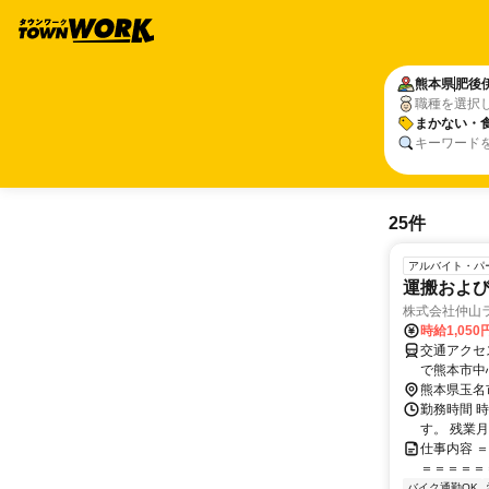
熊本県
肥後
職種を選択
まかない・
キーワード
25件
アルバイト・パ
運搬およ
株式会社仲山
時給1,050
交通アクセス ・コンビニは車で2
で熊本市中
熊本県玉名
勤務時間 時
す。 残業月
仕事内容 
＝＝＝＝＝
バイク通勤OK