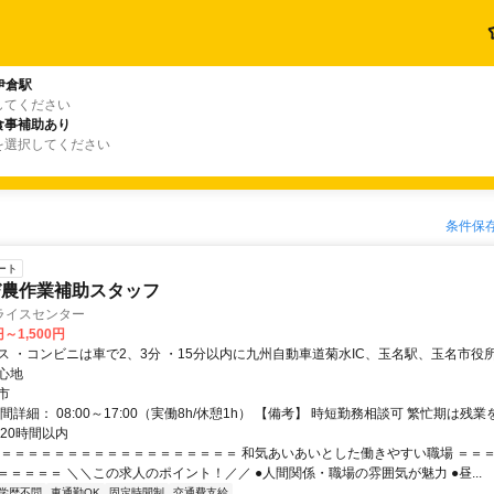
伊倉駅
してください
食事補助あり
を選択してください
条件保
ート
び農作業補助スタッフ
ライスセンター
円～1,500円
、3分 ・15分以内に九州自動車道菊水IC、玉名駅、玉名市役所など ・40分
心地
市
間詳細： 08:00～17:00（実働8h/休憩1h） 【備考】 時短勤務相談可 繁忙期は残
20時間以内
＝＝＝＝＝＝＝＝＝＝＝＝＝＝＝＝＝＝＝ 和気あいあいとした働きやすい職場 ＝＝
＝＝＝＝＝ ＼＼この求人のポイント！／／ ●人間関係・職場の雰囲気が魅力 ●昼...
学歴不問
車通勤OK
固定時間制
交通費支給