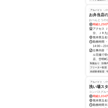
アルバイト・パ
お弁当店の
おべんとうの
時給1,250
アクセス 
分、ＪＲ九
熊本県玉名
勤務時間 ・勤務時
14:00～2
仕事内容 
ル完備で世
店、岱明町高
制服あり
扶養
フリーター歓迎
未経験者歓迎
アルバイト・パ
洗い場ス
コンパスグルー
時給1,03
熊本県玉名
勤務時間 8: