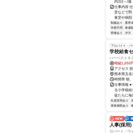
内3日～/週
仕事内容 
堂などで黙
食堂や病院
制服あり
業界
学歴不問
車通勤
研修あり
夕方
アルバイト・パ
学校給食
ハーベストネ
時給1,05
アクセス 
熊本県玉名
時間帯 朝、
仕事情報 
る小学校給
徒たちに毎
社員登用あり
昼食補助あり
人事(採用)
ロバート・ウ