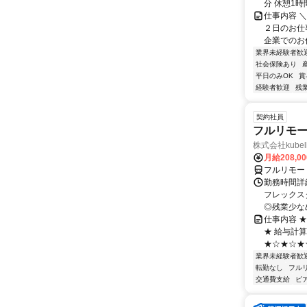
分 休憩1時
仕事内容 
２日のお仕
企業でのお仕
業界未経験者歓
社会保険あり
平日のみOK
賞
経験者歓迎
残
契約社員
フルリモー
株式会社kube
月給208,0
フルリモー
勤務時間詳細
フレックスタ
◎残業少なめ
仕事内容 
★ 給与計
★☆★☆★☆
業界未経験者歓
転勤なし
フル
交通費支給
ピ