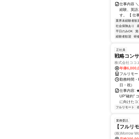
仕事内容 
経験、英語
す。 【 仕
業界未経験者歓
社会保険あり
平日のみOK
賞
経験者歓迎
研
正社員
戦略コン
株式会社ココ
年俸6,000,
フルリモー
勤務時間・曜
日・祝）
仕事内容:
UP"確約
に向けたコン
フルリモート
業務委託
【フルリモ
(株)Morrow Wo