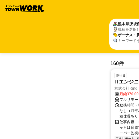
熊本県
肥後
職種を選択
ボーナス・
キーワード
160件
正社員
ITエンジ
株式会社Ring
月給370,0
フルリモー
勤務時間・曜
なし（月平
種休暇あり
仕事内容:
ヶ月は育成
ーバー監視の
フルリモート