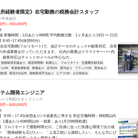
務所経験者限定》在宅勤務の税務会計スタッフ
ン中央会計
00円～350,000円
ト
 実働時間：1日あたり8時間 平均勤務日数：1ヶ月あたり18日 〜 21日
:45~17:45(休憩60分)
完全在宅勤務(フルリモート)で、会計データのチェックや顧客対応、決算
の作成業務を行っていただきます。 社内の業務はクラウドサーバー内
、顧客対応はチャットやメールが中心なの...
資格取得支援あり
固定時間制
転勤なし
フルリモート
交通費全額支給
イルOK
有資格者歓迎
研修あり
在宅OK
賞与あり
ブランクOK
育休あり
期歓迎
駅近5分以内
資格取得手当あり
ピアスOK
土日祝休み
ステム開発エンジニア
ルートR&Dスタッフィング
00円～600,000円
ト
 9:00～17:45(休憩あり) ※就業先に準ずる 所定労働時間：8時間以内
1週あたり40時間以内 ・残業：あり(月25時間程度)
】 フルリモートで通勤時間ゼロ。ご自身に合った快適な環境で次の成
！ 「開発経験を広げたい」 「上流工程にも挑戦したい」 そんな方にぴ