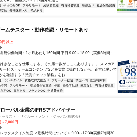
境です。 金融系システム開発を通し...
制
平日のみOK
フルリモート
経験者歓迎
有資格者歓迎
研修あり
社会保険完備
費支給
長期休暇あり
昇給あり
ゲームテスター・動作確認・リモートあり
00円以上
ト
 総労働時間：1ヶ月あたり160時間 平日 9:00～18:00（実働8時間・
）
「好きなことを仕事にする、その第一歩がここにあります。」 スマホア
bサービス・ゲームコンテンツなどを実際に操作しながら、正常に動いて
かを確認する「品質チェック業務」をお...
迎
ランチタイム
資格取得支援あり
フリーター歓迎
学歴不問
固定時間制
験不問
フルリモート
交通費全額支給
午前
経験者歓迎
残業なし
有資格者歓迎
在宅OK
賞与あり
ブランクOK
交通費支給
ローバル企業のIFRSアドバイザー
シャリスト・リクルートメント・ジャパン株式会社
円～7,000円
ト
レックスタイム制度 ＜勤務時間について＞ 9:00～17:30(実働7時間30