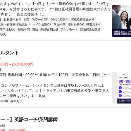
＼おすすめポイント／ 1つ目はリモート勤務OKのお仕事です。 2つ目は
スキルを活かせるお仕事です。 3つ目は正社員登用の可能性大の求人で
事内容 】 ・資金管理業務（日...
迎
社員登用あり
副業・WワークOK
60代も応募可
資格取得支援あり
産休・育休取得実績あり
バイク通勤OK
学歴不問
即日勤務OK
職場見学可
与年1回あり
経験不問
英語
未経験者歓迎
フルリモート
交通費全額支給
修あり
サルタント
エ
000円～25,000,000円
ト
日: 勤務時間：09:00〜18:00 休日：120日 ※完全週休二日制（土・
 ★コンサルファーム・シンクタンク出身者は年収100〜200万円以上
" コンサルタントとして、大手クライアントの事業戦略の立案や事業拡大
サル業務を担います。 具体...
在宅OK
昇給あり
ート】英語コーチ/英語講師
rld