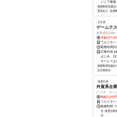
ジニア募集
資格取得支援あ
育休あり
交通
正社員
ゲームテ
合同会社Link
月給267,0
フルリモー
勤務時間詳細
仕事内容 
はじめ、E
サービスを展
資格取得支援あ
土日祝休み
派遣社員
外資系企
ヘイズ・スペ
時給3,000
フルリモー
勤務時間 フ
分 休憩1時
可