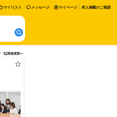
マイリスト
メッセージ
マイページ
求人掲載のご相談
存
関連度順