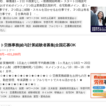
間) 、稼働週1～２日 ※残業なし ＜勤務開始時期＞ スタート日相談可
＼おすすめポイント／ 1つ目は業務委託契約可、在宅勤務メイン、週１～
事です。 2つ目はご経験・スキルを活かせるお仕事です。 3つ目は有名
事です。 【 仕事内容 】 ・...
迎
週1日からOK
副業・WワークOK
60代も応募可
資格取得支援あり
産休・育休取得実績あり
バイク通勤OK
学歴不問
即日勤務OK
職場見学可
与年1回あり
経験不問
英語
未経験者歓迎
フルリモート
交通費全額支給
業なし
ト労務事務|給与計算経験者募集|全国応募OK
llパートナー
00円～431,200円
ト
 実働時間：1日あたり8時間 平均勤務日数：1ヶ月あたり18日 〜 20日
イム制 （標準労働時間／1日8h） ※メインタイム／10：00～16：00
！ 月平...
★☆★☆★☆★☆★☆★☆★☆★☆★☆ ☆ 労務実務経験をお持ちの方 ★
算、勤怠管理、年末調整 ☆ ☆ フルリモートでスキル活かせる！ ★
★☆★☆★☆★☆★☆★☆ ...
迎
社員登用あり
副業・WワークOK
主婦・主夫歓迎
資格取得支援あり
学歴不問
リモート
交通費全額支給
経験者歓迎
ネイルOK
研修あり
在宅OK
賞与あり
アスOK
土日祝休み
服装自由
髪型・髪色自由