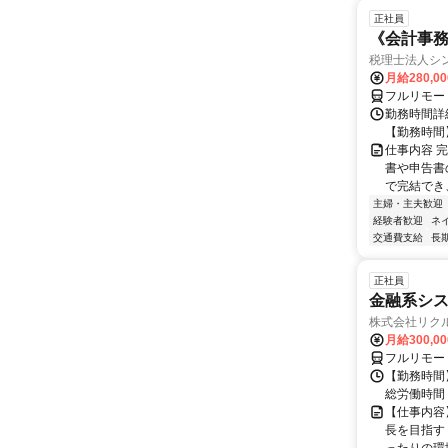
正社員
《会計事
税理士法人シ
月給280,0
フルリモー
勤務時間詳細
【勤務時間】8
仕事内容 
書や申告書
で完結でき
主婦・主夫歓迎
経験者歓迎
ネ
交通費支給
長
正社員
金融系シ
株式会社リク
月給300,0
フルリモー
【勤務時間】
総労働時間：
【仕事内容
長を目指す