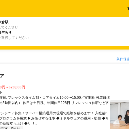
伊倉駅
してください
賞与あり
を選択してください
条件保
ニア
00円～620,000円
ト
日: フレックスタイム制・コアタイム10:00〜15:00／実働8h 残業ほぼ
均5時間以内） 休日は土日祝、年間休日128日 リフレッシュ休暇など各
 エンジニア募集！サーバー構築運用の現場で経験を積めます！ 入社後6
プログラムを用意 ▶お任せする仕事 ◆ミドルウェアの運用・監視 ◆サ
新規立ち上げ ◆リリ...
在宅OK
昇給あり