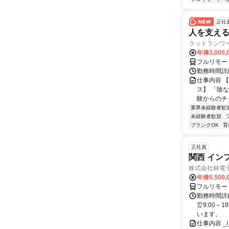
正社
人を支え
ラットランワ
年俸3,000,
フルリモー
勤務時間詳細 
仕事内容 
ス】 「陰
験からのチ
業界未経験者歓
未経験者歓迎
ブランクOK
育
正社員
関西 イン
株式会社林電
年俸5,500,
フルリモー
勤務時間詳細
⏰9:00～
います。
仕事内容 _/_