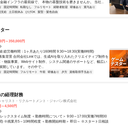
 金融インフラの最前線で、 本物の基盤技術を磨きませんか。 当社...
り
固定時間制
転勤なし
フルリモート
経験者歓迎
研修あり
賞与あり
費支給
土日祝休み
ひげOK
髪型・髪色自由
スター
00円～350,000円
ト
 総労働時間：1ヶ月あたり160時間 9:30〜18:30(実働8時間)
●募集背景 合同会社Linkでは、生成AIを取り入れたクリエイティブ制作を
C・物販事業、Webサイト制作、システム関連のサポートなど、幅広い
開しています。 その中で...
り
固定時間制
フルリモート
午前
研修あり
夕方
資格取得手当あり
業の経理財務
シャリスト・リクルートメント・ジャパン株式会社
円～4,500円
ト
レックスタイム制度 ＜勤務時間について＞ 9:00～17:00(実働7時間00
間) ※残業月5～10時間程度 ＜勤務開始時期＞ 即日～ ※スタート日相談