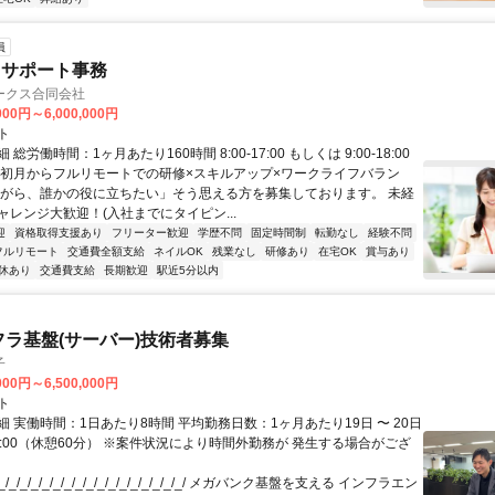
員
るサポート事務
ークス合同会社
000円～6,000,000円
ト
総労働時間：1ヶ月あたり160時間 8:00-17:00 もしくは 9:00-18:00
【初月からフルリモートでの研修×スキルアップ×ワークライフバラン
ながら、誰かの役に立ちたい」そう思える方を募集しております。 未経
ャレンジ大歓迎！(入社までにタイピン...
迎
資格取得支援あり
フリーター歓迎
学歴不問
固定時間制
転勤なし
経験不問
フルリモート
交通費全額支給
ネイルOK
残業なし
研修あり
在宅OK
賞与あり
休あり
交通費支給
長期歓迎
駅近5分以内
フラ基盤(サーバー)技術者募集
子
000円～6,500,000円
ト
 実働時間：1日あたり8時間 平均勤務日数：1ヶ月あたり19日 〜 20日
18:00（休憩60分） ※案件状況により時間外勤務が 発生する場合がござ
/_/_/_/_/_/_/_/_/_/_/_/_/_/_/_/_/ メガバンク基盤を支える インフラエン