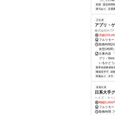
ったりの環
長期
固定時間
賞与あり
交通
正社員
アプリ・
株式会社H.T.F
月給250,0
フルリモー
勤務時間詳細
休憩1時間
仕事内容 
プリ・We
いるかどう
業界未経験者歓
職場見学可
経
研修あり
夕方
派遣社員
日系大手グ
ヘイズ・スペ
時給5,000
フルリモー
勤務時間 フ