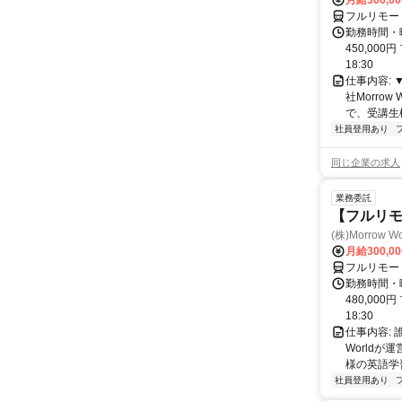
月給300,0
フルリモー
勤務時間・曜
450,000
18:30
仕事内容:
社Morro
で、受講生
社員登用あり
同じ企業の求人
業務委託
【フルリ
(株)Morrow Wo
月給300,0
フルリモー
勤務時間・曜
480,000
18:30
仕事内容:
World
様の英語学習
社員登用あり