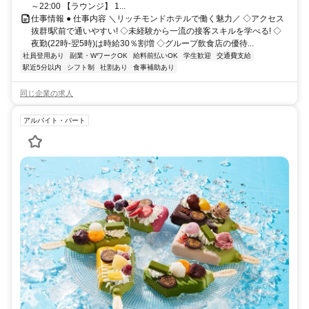
～22:00 【ラウンジ】 1...
仕事情報 ● 仕事内容 ＼リッチモンドホテルで働く魅力／ ◇アクセス
抜群!駅前で通いやすい! ◇未経験から一流の接客スキルを学べる! ◇
夜勤(22時-翌5時)は時給30％割増 ◇グループ飲食店の優待...
社員登用あり
副業・WワークOK
給料前払いOK
学生歓迎
交通費支給
駅近5分以内
シフト制
社割あり
食事補助あり
同じ企業の求人
アルバイト・パート