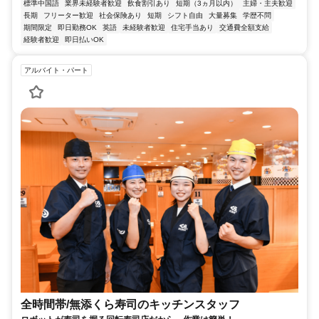
標準中国語
業界未経験者歓迎
飲食割引あり
短期（3ヵ月以内）
主婦・主夫歓迎
長期
フリーター歓迎
社会保険あり
短期
シフト自由
大量募集
学歴不問
期間限定
即日勤務OK
英語
未経験者歓迎
住宅手当あり
交通費全額支給
経験者歓迎
即日払いOK
アルバイト・パート
全時間帯/無添くら寿司のキッチンスタッフ