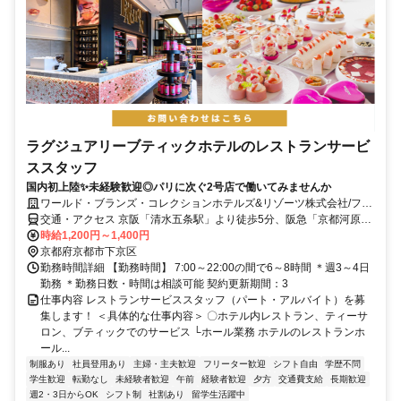
ラグジュアリーブティックホテルのレストランサービ
ススタッフ
国内初上陸✨未経験歓迎◎パリに次ぐ2号店で働いてみませんか
ワールド・ブランズ・コレクションホテルズ&リゾーツ株式会社/フォ
ションホテル京都
交通・アクセス 京阪「清水五条駅」より徒歩5分、阪急「京都河原町
駅」より徒歩8分
時給1,200円～1,400円
京都府京都市下京区
勤務時間詳細 【勤務時間】 7:00～22:00の間で6～8時間 ＊週3～4日
勤務 ＊勤務日数・時間は相談可能 契約更新期間：3
仕事内容 レストランサービススタッフ（パート・アルバイト）を募
集します！ ＜具体的な仕事内容＞ 〇ホテル内レストラン、ティーサ
ロン、ブティックでのサービス └ホール業務 ホテルのレストランホ
ール...
制服あり
社員登用あり
主婦・主夫歓迎
フリーター歓迎
シフト自由
学歴不問
学生歓迎
転勤なし
未経験者歓迎
午前
経験者歓迎
夕方
交通費支給
長期歓迎
週2・3日からOK
シフト制
社割あり
留学生活躍中