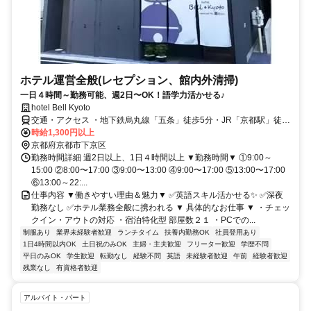
ホテル運営全般(レセプション、館内外清掃)
一日４時間～勤務可能、週2日〜OK！語学力活かせる♪
hotel Bell Kyoto
交通・アクセス ・地下鉄烏丸線「五条」徒歩5分・JR「京都駅」徒歩
11分
時給1,300円以上
京都府京都市下京区
勤務時間詳細 週2日以上、1日４時間以上 ▼勤務時間▼ ①9:00～
15:00 ②8:00〜17:00 ③9:00〜13:00 ④9:00〜17:00 ⑤13:00〜17:00
⑥13:00～22:...
仕事内容 ▼働きやすい理由＆魅力▼ ✅英語スキル活かせる✨ ✅深夜
勤務なし ✅ホテル業務全般に携われる ▼ 具体的なお仕事 ▼ ・チェッ
クイン・アウトの対応 ・宿泊特化型 部屋数２１ ・PCでの...
制服あり
業界未経験者歓迎
ランチタイム
扶養内勤務OK
社員登用あり
1日4時間以内OK
土日祝のみOK
主婦・主夫歓迎
フリーター歓迎
学歴不問
平日のみOK
学生歓迎
転勤なし
経験不問
英語
未経験者歓迎
午前
経験者歓迎
残業なし
有資格者歓迎
アルバイト・パート