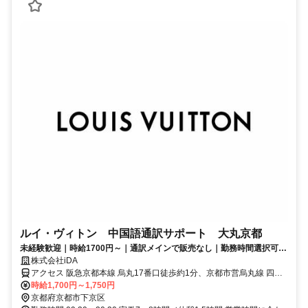
ルイ・ヴィトン 中国語通訳サポート 大丸京都
未経験歓迎｜時給1700円～｜通訳メインで販売なし｜勤務時間選択可能
｜社員登用有
株式会社iDA
アクセス 阪急京都本線 烏丸17番口徒歩約1分、京都市営烏丸線 四条
（京都市営）2番口徒歩約4分、阪急京都本線 京都河原町12番口徒歩
時給1,700円～1,750円
約4分 阪急京都線「烏丸駅」より徒歩1分、地下鉄烏丸線「四条駅」
京都府京都市下京区