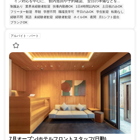
イン対応を中心に、 館内巡回や予約確認、 翌日の準備などを...
制服あり
業界未経験者歓迎
扶養内勤務OK
1日4時間以内OK
土日祝のみOK
フリーター歓迎
早朝
学歴不問
職場見学可
平日のみOK
学生歓迎
転勤なし
経験不問
英語
未経験者歓迎
経験者歓迎
ネイルOK
夜間
月1シフト提出
ブランクOK
アルバイト・パート
7月オープン|ホテルフロントスタッフ(日勤)