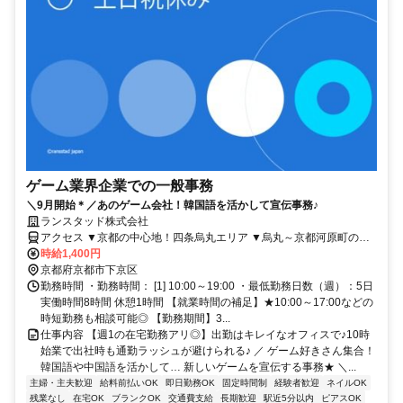
ゲーム業界企業での一般事務
＼9月開始＊／あのゲーム会社！韓国語を活かして宣伝事務♪
ランスタッド株式会社
アクセス ▼京都の中心地！四条烏丸エリア ▼烏丸～京都河原町の地
上出口でてスグ！
時給1,400円
京都府京都市下京区
勤務時間 ・勤務時間： [1] 10:00～19:00 ・最低勤務日数（週）：5日
実働時間8時間 休憩1時間 【就業時間の補足】★10:00～17:00などの
時短勤務も相談可能◎ 【勤務期間】3...
仕事内容 【週1の在宅勤務アリ◎】出勤はキレイなオフィスで♪10時
始業で出社時も通勤ラッシュが避けられる♪ ／ ゲーム好きさん集合！
韓国語や中国語を活かして… 新しいゲームを宣伝する事務★ ＼...
主婦・主夫歓迎
給料前払いOK
即日勤務OK
固定時間制
経験者歓迎
ネイルOK
残業なし
在宅OK
ブランクOK
交通費支給
長期歓迎
駅近5分以内
ピアスOK