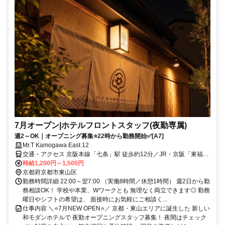
7月オープン|ホテルフロントスタッフ(夜勤専属)
週2～OK｜オープニング募集⭐22時から勤務開始✅[A7]
Mr.T Kamogawa East 12
交通・アクセス 京阪本線「七条」駅 徒歩約12分／JR・京阪「東福
寺」駅 徒歩約13分／JR・近鉄・地下鉄「京都」駅 徒歩約22分
時給1,200円～1,500円
京都府京都市東山区
勤務時間詳細 22:00～翌7:00 （実働8時間／休憩1時間） 週2日から勤
務相談OK！ 学校や本業、Wワークとも 無理なく両立できます◎ 勤務
曜日やシフトの希望は、 面接時にお気軽にご相談く...
仕事内容 ＼⭐7月NEW OPEN⭐／ 京都・東山エリアに誕生した 新しい
和モダンホテルで 夜勤オープニングスタッフ募集！ 夜間はチェック