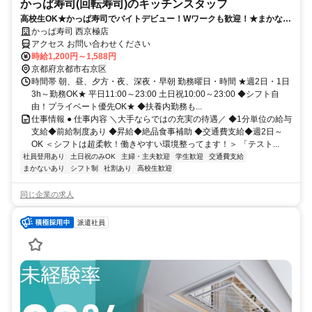
かっぱ寿司(回転寿司)のキッチンスタッフ
高校生OK★かっぱ寿司でバイトデビュー！Wワークも歓迎！★まかない
有★短時間OK★履歴書不要
かっぱ寿司 西京極店
アクセス お問い合わせください
時給1,200円～1,588円
京都府京都市右京区
時間帯 朝、昼、夕方・夜、深夜・早朝 勤務曜日・時間 ★週2日・1日
3h～勤務OK★ 平日11:00～23:00 土日祝10:00～23:00 ◆シフト自
由！プライベート優先OK★ ◆扶養内勤務も...
仕事情報 ● 仕事内容 ＼大手ならではの充実の待遇／ ◆1分単位の給与
支給◆前給制度あり ◆昇給◆絶品食事補助 ◆交通費支給◆週2日～
OK ＜シフトは超柔軟！働きやすい環境整ってます！＞ 「テスト...
社員登用あり
土日祝のみOK
主婦・主夫歓迎
学生歓迎
交通費支給
まかないあり
シフト制
社割あり
高校生歓迎
同じ企業の求人
派遣社員