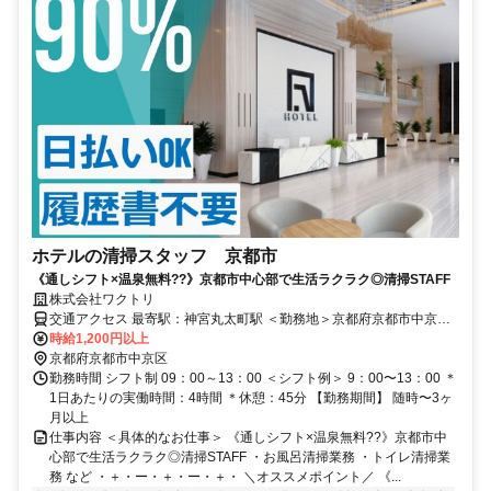
ホテルの清掃スタッフ 京都市
《通しシフト×温泉無料??》京都市中心部で生活ラクラク◎清掃STAFF
株式会社ワクトリ
交通アクセス 最寄駅：神宮丸太町駅 ＜勤務地＞京都府京都市中京区
末丸町0 【京都方面より】 地下鉄烏丸線で京都駅⇒丸太町駅（約7
時給1,200円以上
分）
京都府京都市中京区
勤務時間 シフト制 09：00～13：00 ＜シフト例＞ 9：00〜13：00 ＊
1日あたりの実働時間：4時間 ＊休憩：45分 【勤務期間】 随時〜3ヶ
月以上
仕事内容 ＜具体的なお仕事＞ 《通しシフト×温泉無料??》京都市中
心部で生活ラクラク◎清掃STAFF ・お風呂清掃業務 ・トイレ清掃業
務 など ・＋・ー・＋・ー・＋・ ＼オススメポイント／ 《...