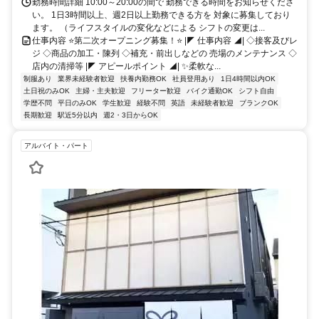
勤務時間詳細 10:00～20:00の間で 勤務できる時間をお知らせくださ
い。 1日3時間以上、週2日以上勤務できる方を 対象に募集しており
ます。 （ライフスタイルの変化などによる シフトの変更は...
仕事内容 ⭐第二次オープニング募集！⭐ |◤ 仕事内容 ◢| ◇接客及びレ
ジ ◇商品の加工・陳列 ◇補充・前出しなどの 売場のメンテナンス ◇
店内の清掃等 |◤ アピールポイント ◢| ✨柔軟な...
制服あり
業界未経験者歓迎
扶養内勤務OK
社員登用あり
1日4時間以内OK
土日祝のみOK
主婦・主夫歓迎
フリーター歓迎
バイク通勤OK
シフト自由
学歴不問
平日のみOK
学生歓迎
経験不問
英語
未経験者歓迎
ブランクOK
長期歓迎
駅近5分以内
週2・3日からOK
アルバイト・パート