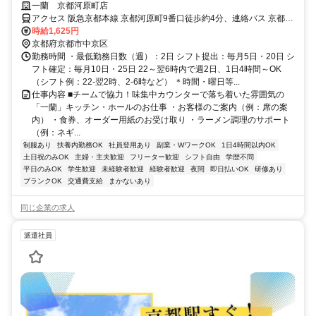
払いも可・髪色自由！
一蘭 京都河原町店
アクセス 阪急京都本線 京都河原町9番口徒歩約4分、連絡バス 京都河
原町9番口徒歩約4分、京阪本線 祇園四条4番口徒歩約7分 「四条河原
時給1,625円
町(各バス停)」より徒歩1～3分
京都府京都市中京区
勤務時間 ・最低勤務日数（週）：2日 シフト提出：毎月5日・20日 シ
フト確定：毎月10日・25日 22～翌6時内で週2日、1日4時間～OK
（シフト例：22-翌2時、2-6時など） ＊時間・曜日等...
仕事内容 ■チームで協力！味集中カウンターで落ち着いた雰囲気の
「一蘭」キッチン・ホールのお仕事 ・お客様のご案内（例：席の案
内） ・食券、オーダー用紙のお受け取り ・ラーメン調理のサポート
（例：ネギ...
制服あり
扶養内勤務OK
社員登用あり
副業・WワークOK
1日4時間以内OK
土日祝のみOK
主婦・主夫歓迎
フリーター歓迎
シフト自由
学歴不問
平日のみOK
学生歓迎
未経験者歓迎
経験者歓迎
夜間
即日払いOK
研修あり
ブランクOK
交通費支給
まかないあり
同じ企業の求人
派遣社員