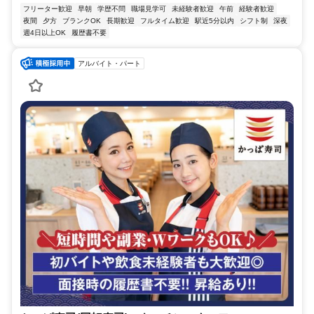
フリーター歓迎
早朝
学歴不問
職場見学可
未経験者歓迎
午前
経験者歓迎
夜間
夕方
ブランクOK
長期歓迎
フルタイム歓迎
駅近5分以内
シフト制
深夜
週4日以上OK
履歴書不要
アルバイト・パート