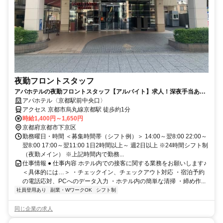
夜勤フロントスタッフ
アパホテルの夜勤フロントスタッフ【アルバイト】求人！深夜手当あり
の夜勤帯でしっかり稼げる
アパホテル〈京都駅前中央口〉
アクセス 京都市烏丸線京都駅 徒歩約1分
時給1,400円～1,650円
京都府京都市下京区
勤務曜日・時間 ＜募集時間帯（シフト例）＞ 14:00～翌8:00 22:00～
翌8:00 17:00～翌11:00 1日2時間以上～ 週2日以上 ※24時間シフト制
（夜勤メイン） ※上記時間内で勤務...
仕事情報 ● 仕事内容 ホテル内での接客に関する業務をお願いします♪
＜具体的には…＞ ・チェックイン、チェックアウト対応 ・宿泊予約
の電話応対、PCへのデータ入力 ・ホテル内の簡単な清掃 ・締め作...
社員登用あり
副業・WワークOK
シフト制
同じ企業の求人