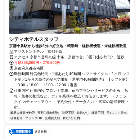
シティホテルスタッフ
京都十条駅から徒歩3分の好立地・転勤無・経験者優遇・未経験者歓迎
アリストンホテル 京都十条
アクセス 京都市営烏丸線 十条（京都市営）3番口徒歩約3分、近鉄京
都線 上鳥羽口徒歩約13分、京阪本線 鳥羽街道徒歩約14分
月給258,000円～270,500円
京都府京都市南区
勤務時間 総労働時間：1週あたり40時間 シフトサイクル：1ヶ月 シフ
ト制／1か月の単位の変形労働制（週平均40時間以内） 【シフト例】
・9:00～18:00 ・13:00～22:00（遅番...
仕事内容 仕事内容 フロント業務、宿泊プランやサービスの企画、 広
報・集客の施策など、ホテル業務を幅広くお任せします。 ・チェッ
クイン/チェックアウト ・予約受付・データ入力 ・客室の清掃管理 ・
宿...
業界未経験者歓迎
変形労働時間制
学歴不問
転勤なし
経験不問
月1シフト提出
研修あり
ブランクOK
交通費支給
駅近5分以内
派遣社員