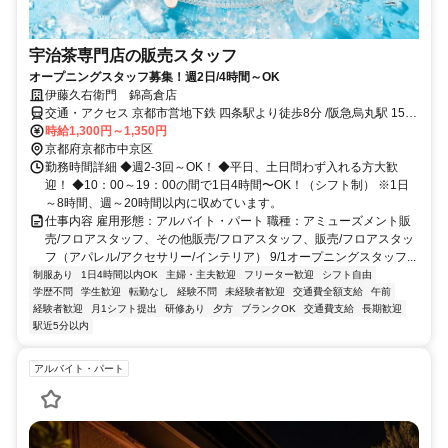
宇治茶専門店の販売スタッフ
オープニングスタッフ募集！週2日/4時間～OK
伊藤久右衛門 錦高倉店
交通・アクセス 京都市営地下鉄 四条駅より徒歩8分 /阪急烏丸駅 15番
出口より徒歩2分
時給1,300円～1,350円
京都府京都市中京区
勤務時間詳細 ◆週2-3回～OK！ ◆平日、土日問わず入れる方大歓
迎！ ◆10：00～19：00の間で1日4時間〜OK！（シフト制） ※1日
～8時間、週～20時間以内に収めています。
仕事内容 雇用形態：アルバイト・パート 職種：アミューズメント販
売/フロアスタッフ、その他販売/フロアスタッフ、販売/フロアスタッ
フ（アパレル/アクセサリー/インテリア） 9/1オープニングスタッフ...
制服あり
1日4時間以内OK
主婦・主夫歓迎
フリーター歓迎
シフト自由
学歴不問
学生歓迎
転勤なし
経験不問
未経験者歓迎
交通費全額支給
午前
経験者歓迎
月1シフト提出
研修あり
夕方
ブランクOK
交通費支給
長期歓迎
駅近5分以内
アルバイト・パート