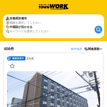
京都府
京都市
職種を選択してください
中国語が活かせる
キーワードを選択してください
406件
条件保存
関連度順
正社員