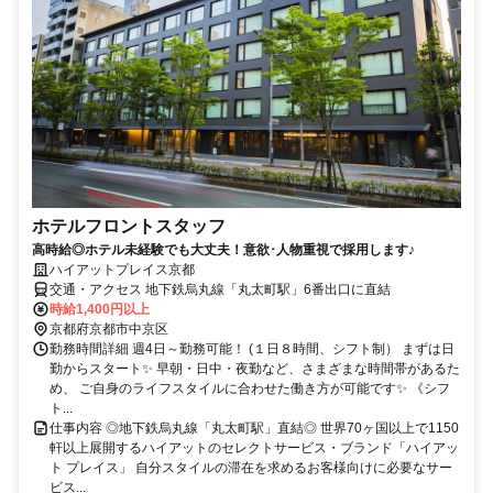
ホテルフロントスタッフ
高時給◎ホテル未経験でも大丈夫！意欲･人物重視で採用します♪
ハイアットプレイス京都
交通・アクセス 地下鉄烏丸線「丸太町駅」6番出口に直結
時給1,400円以上
京都府京都市中京区
勤務時間詳細 週4日～勤務可能！ (１日８時間、シフト制） まずは日
勤からスタート✨ 早朝・日中・夜勤など、さまざまな時間帯があるた
め、 ご自身のライフスタイルに合わせた働き方が可能です✨ 《シフ
ト...
仕事内容 ◎地下鉄烏丸線「丸太町駅」直結◎ 世界70ヶ国以上で1150
軒以上展開するハイアットのセレクトサービス・ブランド「ハイアッ
ト プレイス」 自分スタイルの滞在を求めるお客様向けに必要なサー
ビス...