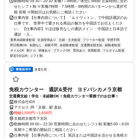
より地下道直結で徒歩2分
勤務時間 09:30～20:30 実働7～8時間／休憩1.5時間 営業時間に合わ
せたシフト制 ※実働7時間・7.5時間・8時間の3パターンから選択可
能 長期 ※開始日はお気軽にご相談ください
仕事内容 【仕事内容について】 「ルイヴィトン」で中国語通訳のお
仕事です。 世界中で愛される商品の魅力を中国語でお伝えくださ
い。 【仕事内容】※ほぼ販売なしの通訳メイン ・中国語と日本語で
通訳 ・入...
業界未経験者歓迎
社員登用あり
主婦・主夫歓迎
フリーター歓迎
学歴不問
即日勤務OK
転勤なし
経験不問
未経験者歓迎
交通費全額支給
経験者歓迎
ネイルOK
駅ナカ
研修あり
ブランクOK
育休あり
長期歓迎
フルタイム歓迎
駅近5分以内
シフト制
派遣社員
免税カウンター 通訳&受付 ヨドバシカメラ京都
交通費支給！学生・未経験OK！免税カウンター業務でのお仕事！
株式会社iDA
アクセス JR「京都」駅 直結
時給1,500円～1,650円
京都府京都市下京区
勤務時間 09:00～22:30 営業時間に合わせたシフト制 実働5:00～8:00
長期※ご希望の開始日ご相談ください
仕事内容 【仕事内容について】 英語または中国語を活かせる免税カ