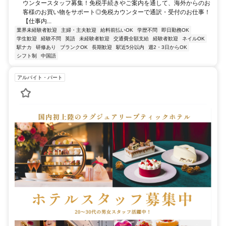
ウンタースタッフ募集！免税手続きやご案内を通して、海外からのお
客様のお買い物をサポート◎免税カウンターで通訳・受付のお仕事！
【仕事内...
業界未経験者歓迎
主婦・主夫歓迎
給料前払いOK
学歴不問
即日勤務OK
学生歓迎
経験不問
英語
未経験者歓迎
交通費全額支給
経験者歓迎
ネイルOK
駅ナカ
研修あり
ブランクOK
長期歓迎
駅近5分以内
週2・3日からOK
シフト制
中国語
アルバイト・パート