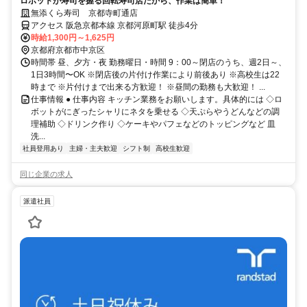
ロボットが寿司を握る回転寿司店だから、作業は簡単！
無添くら寿司 京都寺町通店
アクセス 阪急京都本線 京都河原町駅 徒歩4分
時給1,300円～1,625円
京都府京都市中京区
時間帯 昼、夕方・夜 勤務曜日・時間 9：00～閉店のうち、週2日～、
1日3時間〜OK ※閉店後の片付け作業により前後あり ※高校生は22
時まで ※片付けまで出来る方歓迎！ ※昼間の勤務も大歓迎！ ...
仕事情報 ● 仕事内容 キッチン業務をお願いします。具体的には ◇ロ
ボットがにぎったシャリにネタを乗せる ◇天ぷらやうどんなどの調
理補助 ◇ドリンク作り ◇ケーキやパフェなどのトッピングなど 皿
洗...
社員登用あり
主婦・主夫歓迎
シフト制
高校生歓迎
同じ企業の求人
派遣社員