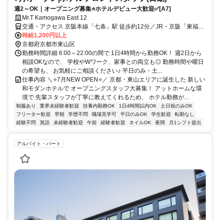
週2～OK｜オープニング募集⭐ホテルデビュー大歓迎✅[A7]
Mr.T Kamogawa East 12
交通・アクセス 京阪本線「七条」駅 徒歩約12分／JR・京阪「東福
寺」駅 徒歩約13分／JR・近鉄・地下鉄「京都」駅 徒歩約22分
時給1,200円以上
京都府京都市東山区
勤務時間詳細 6:00～22:00の間で 1日4時間から勤務OK！ 週2日から
相談OKなので、 学校やWワーク、家事との両立も◎ 勤務時間や曜日
の希望も、 お気軽にご相談ください♪ 平日のみ・土...
仕事内容 ＼⭐7月NEW OPEN⭐／ 京都・東山エリアに誕生した 新しい
和モダンホテルで オープニングスタッフ大募集！ アットホームな環
境で 先輩スタッフが丁寧に教えてくれるため、 ホテル勤務が...
制服あり
業界未経験者歓迎
扶養内勤務OK
1日4時間以内OK
土日祝のみOK
フリーター歓迎
早朝
学歴不問
職場見学可
平日のみOK
学生歓迎
転勤なし
経験不問
英語
未経験者歓迎
午前
経験者歓迎
ネイルOK
夜間
月1シフト提出
アルバイト・パート