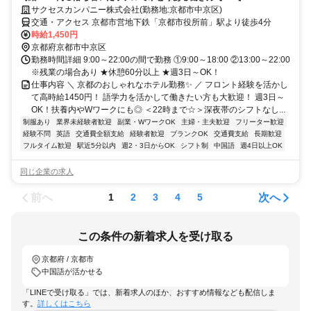
サクセスカンパニー株式会社(勤務地:京都市中京区)
交通・アクセス 京都市営地下鉄「京都市役所前」駅より徒歩4分
時給1,450円
京都府京都市中京区
勤務時間詳細 9:00～22:00の間で勤務 ①9:00～18:00 ②13:00～22:00
※残業の場合あり ★休憩60分以上 ★週3日～OK！
仕事内容 ＼ 京都のおしゃれなホテル勤務✨ ／ フロント経験を活かし
て高時給1450円！ 語学力を活かして働きたい方も大歓迎！ 週3日～
OK！扶養内やWワークにも◎ ＜22時まで☆＞深夜帯のシフトなし...
制服あり
業界未経験者歓迎
副業・WワークOK
主婦・主夫歓迎
フリーター歓迎
経験不問
英語
交通費全額支給
経験者歓迎
ブランクOK
交通費支給
長期歓迎
フルタイム歓迎
駅近5分以内
週2・3日からOK
シフト制
中国語
週4日以上OK
同じ企業の求人
前へ
次へ
1
2
3
4
5
この条件の新着求人を受け取る
京都府 / 京都市
中国語が活かせる
「LINEで受け取る」では、新着求人のほか、おすすめ情報なども配信しま
す。
詳しくはこちら