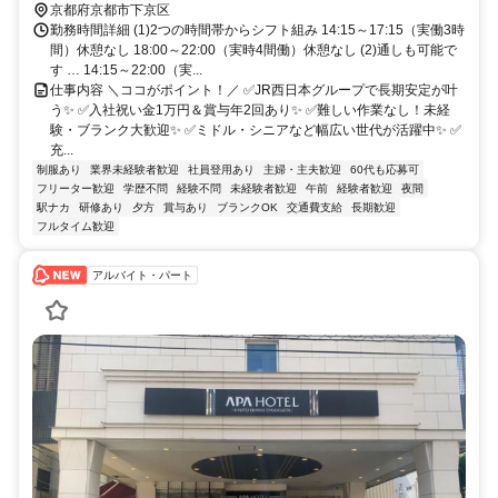
京都府京都市下京区
勤務時間詳細 (1)2つの時間帯からシフト組み 14:15～17:15（実働3時
間）休憩なし 18:00～22:00（実時4間働）休憩なし (2)通しも可能で
す … 14:15～22:00（実...
仕事内容 ＼ココがポイント！／ ✅JR西日本グループで長期安定が叶
う✨ ✅入社祝い金1万円＆賞与年2回あり✨ ✅難しい作業なし！未経
験・ブランク大歓迎✨ ✅ミドル・シニアなど幅広い世代が活躍中✨ ✅
充...
制服あり
業界未経験者歓迎
社員登用あり
主婦・主夫歓迎
60代も応募可
フリーター歓迎
学歴不問
経験不問
未経験者歓迎
午前
経験者歓迎
夜間
駅ナカ
研修あり
夕方
賞与あり
ブランクOK
交通費支給
長期歓迎
フルタイム歓迎
アルバイト・パート