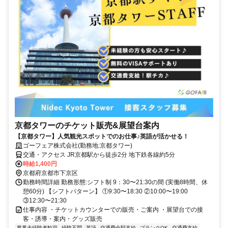
京都タワーのチケット販売&展望台案内
【京都タワー】人気観光スポットでのお仕事♪英語が活かせる！
ゴーフェア株式会社(勤務地:京都タワー)
交通・アクセス JR京都駅から徒歩2分 地下鉄各線約5分
時給1,400円
京都府京都市下京区
勤務時間詳細 勤務形態:シフト制 9：30〜21:30の間 (実働8時間、休
憩60分) 【シフトパターン】 ①9:30〜18:30 ②10:00〜19:00
③12:30〜21:30
仕事内容 ・チケットカウンターでの販売・ご案内 ・展望台での接
客・誘導・案内・グッズ販売
業界未経験者歓迎
経験不問
英語
交通費全額支給
ブランクOK
交通費支給