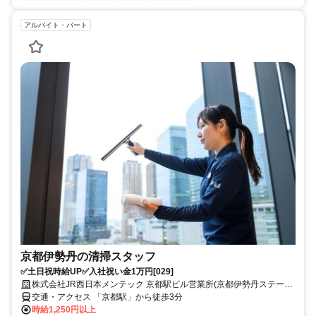
アルバイト・パート
京都伊勢丹の清掃スタッフ
✅土日祝時給UP✅入社祝い金1万円[029]
株式会社JR西日本メンテック 京都駅ビル営業所(京都伊勢丹ステーシ
ョン)
交通・アクセス 「京都駅」から徒歩3分
時給1,250円以上