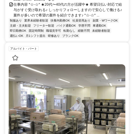
仕事内容 *☆-☆* ★20代〜40代の方が活躍中★ 希望日払い対応で給
与がすぐ受け取れる♪ しっかりフォローしますので安心して働ける♪
案件が多いので希望の案件を紹介できます♪ *☆-☆* ...
制服あり
業界未経験者歓迎
扶養内勤務OK
社員登用あり
副業・WワークOK
主婦・主夫歓迎
フリーター歓迎
バイク通勤OK
学歴不問
車通勤OK
即日勤務OK
固定時間制
職場見学可
転勤なし
経験不問
未経験者歓迎
週払いOK
月1シフト提出
研修あり
ブランクOK
アルバイト・パート