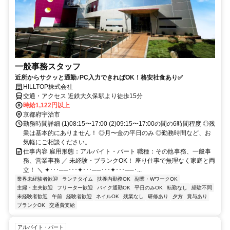
一般事務スタッフ
近所からサクッと通勤♪PC入力できればOK！格安社食あり✅
HILLTOP株式会社
交通・アクセス 近鉄大久保駅より徒歩15分
時給1,122円以上
京都府宇治市
勤務時間詳細 (1)08:15〜17:00 (2)09:15〜17:00の間の6時間程度 ◎残
業は基本的にありません！ ◎月〜金の平日のみ ◎勤務時間など、お
気軽にご相談ください。
仕事内容 雇用形態：アルバイト・パート 職種：その他事務、一般事
務、営業事務 ／ 未経験・ブランクOK！ 座り仕事で無理なく家庭と両
立！ ＼ ✦･･･──･･･✦･･･──･･･✦･･･──･...
業界未経験者歓迎
ランチタイム
扶養内勤務OK
副業・WワークOK
主婦・主夫歓迎
フリーター歓迎
バイク通勤OK
平日のみOK
転勤なし
経験不問
未経験者歓迎
午前
経験者歓迎
ネイルOK
残業なし
研修あり
夕方
賞与あり
ブランクOK
交通費支給
アルバイト・パート