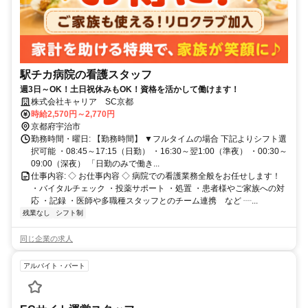
駅チカ病院の看護スタッフ
週3日～OK！土日祝休みもOK！資格を活かして働けます！
株式会社キャリア SC京都
時給2,570円～2,770円
京都府宇治市
勤務時間・曜日: 【勤務時間】 ▼フルタイムの場合 下記よりシフト選
択可能 ・08:45～17:15（日勤） ・16:30～翌1:00（準夜） ・00:30～
09:00（深夜） 「日勤のみで働き...
仕事内容: ◇ お仕事内容 ◇ 病院での看護業務全般をお任せします！
・バイタルチェック ・投薬サポート ・処置 ・患者様やご家族への対
応 ・記録 ・医師や多職種スタッフとのチーム連携 など ┈...
残業なし
シフト制
同じ企業の求人
アルバイト・パート