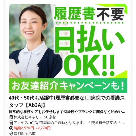
40代・50代も活躍中!履歴書必要なし!病院での看護ス
タッフ【Ab3Aj】
日常的な看護ケアをお任せします◎経験やブランクに関係なく始めやす
い♪
株式会社キャリア SC京都
アクセス: ■宇治市周辺のご通勤となります。 ＊交通費全額支給 ＊車
通勤・バイク通勤OK（ガソリン代支給） ＊自転車通勤OK
時給2,570円～2,770円
京都府宇治市