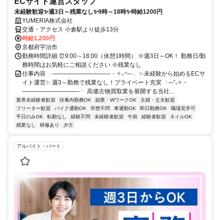
ECサイト運営スタッフ
未経験歓迎✨週3日～残業なし✨9時～18時✨時給1200円
YUMERIA株式会社
交通・アクセス 小倉駅より徒歩13分
時給1,200円
京都府宇治市
勤務時間詳細 ⏰9:00～18:00（休憩1時間） ※週3日～OK！ 勤務日/勤
務時間はお気軽にご相談ください ※残業なし
仕事内容 ╭─────────────・✧₊⁺─╮ ✨未経験から始めるECサ
イト運営✨ 週3～勤務で残業なし！プライベート充実 ╰─⁺₊✧・
─────────────╯ 高価古物買取業を展開する当社...
業界未経験者歓迎
扶養内勤務OK
副業・WワークOK
主婦・主夫歓迎
フリーター歓迎
バイク通勤OK
学歴不問
車通勤OK
即日勤務OK
職場見学可
平日のみOK
転勤なし
経験不問
未経験者歓迎
午前
経験者歓迎
ネイルOK
残業なし
研修あり
夕方
アルバイト・パート