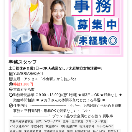
事務スタッフ
土日祝休み＆週3日～OK★残業なし／未経験◎女性活躍中♪
YUMERIA株式会社
交通・アクセス 「小倉駅」から徒歩6分
時給1,200円
京都府宇治市
勤務時間詳細 ⏰9:00～18:00(休憩1時間) ★週3日～OK ★残業なし ★
勤務時間相談OK ★お子さんの体調不良などによる早退OK
仕事内容 ╭─────────────・✧₊⁺─╮ ✨未経験から始める買取
事務✨ 平日週3日～勤務OKで残業なし♪ ╰─⁺₊✧・
─────────────╯ ブランド品や貴金属などを扱う 買取事...
業界未経験者歓迎
副業・WワークOK
主婦・主夫歓迎
フリーター歓迎
バイク通勤OK
学歴不問
車通勤OK
即日勤務OK
職場見学可
平日のみOK
経験不問
未経験者歓迎
交通費全額支給
午前
経験者歓迎
ネイルOK
残業なし