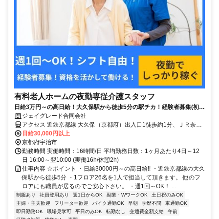
有料老人ホームの夜勤専従介護スタッフ
日給3万円～の高日給！大久保駅から徒歩5分の駅チカ！経験者募集(初任
者研修以上)！
ジェイグレード合同会社
アクセス 近鉄京都線 大久保（京都府）出入口1徒歩約1分、ＪＲ奈良
線 新田（京都府）西口徒歩約5分、近鉄京都線 伊勢田東口徒歩約12
日給30,000円以上
分
京都府宇治市
勤務時間 実働時間：16時間/日 平均勤務日数：1ヶ月あたり4日～12
日 16:00～翌10:00 (実働16h/休憩2h)
仕事内容 ☆ポイント ・日給30000円～の高日給!! ・近鉄京都線の大久
保駅から徒歩5分 ・1フロア26名を1人で担当して頂きます。 他のフ
ロアにも職員が居るのでご安心下さい。 ・週1回～OK！ ...
制服あり
社員登用あり
週1日からOK
副業・WワークOK
土日祝のみOK
主婦・主夫歓迎
フリーター歓迎
バイク通勤OK
早朝
学歴不問
車通勤OK
即日勤務OK
職場見学可
平日のみOK
転勤なし
交通費全額支給
午前