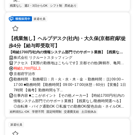
関...
残業なし
週2・3日からOK
シフト制
昇給あり
派遣社員
【残業無し】ヘルプデスク(社内)・大久保(京都府)駅徒
歩4分【給与即受取可】
【時給1700円/社内の情報システム部門でのサポート業務】【残業なし/
勤務時間選べる】◎自転車・バイク通勤OK
株式会社 リクルートスタッフィング
アクセス 【実際の勤務地はこちらです】京都その他(舞鶴市、亀岡市､
京丹後市など)京都府大久保(京都府)駅徒歩4分新田(京都府)駅徒歩6分
時給1,700円以上
京都府宇治市
勤務時間 ・勤務曜日：月・火・水・木・金 ・勤務時間： [1] 09:00～
17:00 ■勤務時間 【勤務時間】09:00~17:00(休憩：60分) 【実働】1日
7時間 【備考】勤務時間を下...
仕事内容 ■ここがポイント 【その他メーカー】【時給1700円/社内の
情報システム部門でのサポート業務】【残業なし/勤務時間選べる】
◎自転車・バイク通勤OK ◎私服での勤務OK/髪色自由・ネイルOK...
給料前払いOK
学歴不問
固定時間制
交通費支給
土日祝休み
派遣社員