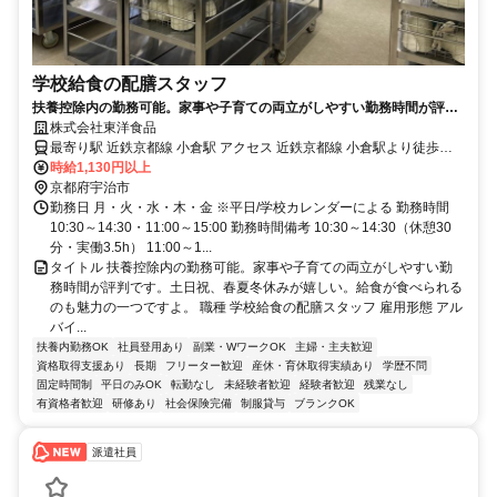
学校給食の配膳スタッフ
扶養控除内の勤務可能。家事や子育ての両立がしやすい勤務時間が評判
です。土日祝、春夏冬休みが嬉しい。給食が食べられるのも魅力の一つ
株式会社東洋食品
ですよ。
最寄り駅 近鉄京都線 小倉駅 アクセス 近鉄京都線 小倉駅より徒歩１
９分
時給1,130円以上
京都府宇治市
勤務日 月・火・水・木・金 ※平日/学校カレンダーによる 勤務時間
10:30～14:30・11:00～15:00 勤務時間備考 10:30～14:30（休憩30
分・実働3.5h） 11:00～1...
タイトル 扶養控除内の勤務可能。家事や子育ての両立がしやすい勤
務時間が評判です。土日祝、春夏冬休みが嬉しい。給食が食べられる
のも魅力の一つですよ。 職種 学校給食の配膳スタッフ 雇用形態 アル
バイ...
扶養内勤務OK
社員登用あり
副業・WワークOK
主婦・主夫歓迎
資格取得支援あり
長期
フリーター歓迎
産休・育休取得実績あり
学歴不問
固定時間制
平日のみOK
転勤なし
未経験者歓迎
経験者歓迎
残業なし
有資格者歓迎
研修あり
社会保険完備
制服貸与
ブランクOK
派遣社員