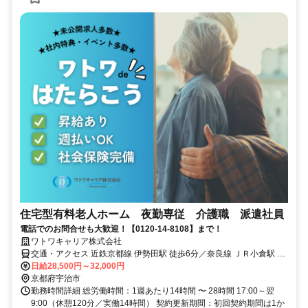
住宅型有料老人ホーム 夜勤専従 介護職 派遣社員
電話でのお問合せも大歓迎！【0120-14-8108】まで！
ワトワキャリア株式会社
交通・アクセス 近鉄京都線 伊勢田駅 徒歩6分／奈良線 ＪＲ小倉駅 徒
歩12分／奈良線 新田駅 徒歩16分
日給28,500円～32,000円
京都府宇治市
勤務時間詳細 総労働時間：1週あたり14時間 〜 28時間 17:00～翌
9:00（休憩120分／実働14時間） 契約更新期間：初回契約期間は1か