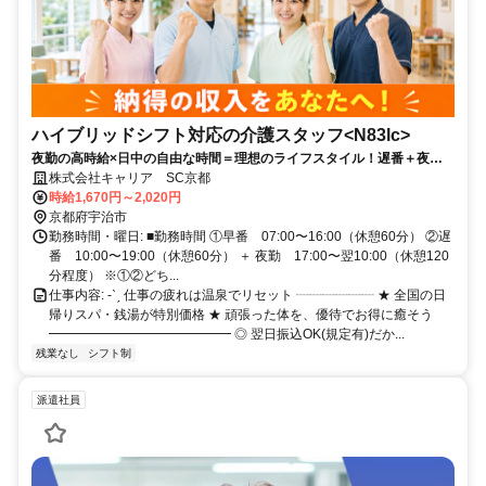
ハイブリッドシフト対応の介護スタッフ<N83lc>
夜勤の高時給×日中の自由な時間＝理想のライフスタイル！遅番＋夜勤
で賢く稼ぐ介護のお仕事
株式会社キャリア SC京都
時給1,670円～2,020円
京都府宇治市
勤務時間・曜日: ■勤務時間 ①早番 07:00〜16:00（休憩60分） ②遅
番 10:00〜19:00（休憩60分） ＋ 夜勤 17:00〜翌10:00（休憩120
分程度） ※①②どち...
仕事内容: -ˋˏ 仕事の疲れは温泉でリセット ┈┈┈┈┈┈ ★ 全国の日
帰りスパ・銭湯が特別価格 ★ 頑張った体を、優待でお得に癒そう
━━━━━━━━━━━━━━ ◎ 翌日振込OK(規定有)だか...
残業なし
シフト制
派遣社員