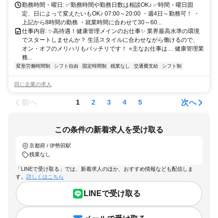
勤務時間・曜日: ✅勤務時間や勤務日数は相談OK♪ ✅時間・曜日固
定、日によって変えたいもOK♪ 07:00～20:00 ・週4日～勤務可！ ・
上記から8時間の勤務 ・就業時間に合わせて30～60...
仕事内容: ✨高待遇！健康管理メインのお仕事✨ 業界最高水準の環境
でスタートしませんか？ 生活スタイルに合わせながら働けるので、
オン・オフのメリハリもバッチリです！ ⭐主なお仕事は… 健康管理業
務...
変形労働時間制
シフト自由
固定時間制
残業なし
交通費支給
シフト制
同じ企業の求人
前へ
次へ
1
2
3
4
5
この条件の新着求人を受け取る
京都府 / 伊勢田駅
残業なし
「LINEで受け取る」では、新着求人のほか、おすすめ情報なども配信しま
す。
詳しくはこちら
LINEで受け取る