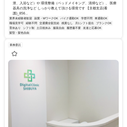
泄、入浴など）や 環境整備（ベッドメイキング、清掃など）、 医療
器具の洗浄など しっかり教えて頂ける環境です 【京都支店(看
護)_856...
業界未経験者歓迎
副業・WワークOK
バイク通勤OK
学歴不問
車通勤OK
職場見学可
経験不問
交通費全額支給
残業なし
月1シフト提出
ブランクOK
育休あり
シフト制
土日祝休み
服装自由
履歴書不要
友達と応募OK
髪型・髪色自由
業務委託