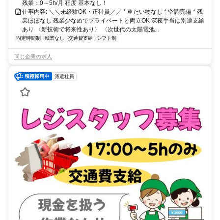
残業：0～5h/月 程度 基本なし！
仕事内容: ＼＼未経験OK・正社員／／ * 重たい物なし * 空調完備 * 残
業ほぼなし 残業少なめでプライベートと両立OK 深夜手当は別途支給
あり 〈新技術で将来性あり〉 〈次世代の太陽電池...
固定時間制
残業なし
交通費支給
シフト制
同じ企業の求人
派遣社員