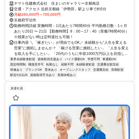
ヤマト住建株式会社 住まいのギャラリー京都南店
交通・アクセス 近鉄京都線「伊勢田」駅より車で約5分
月給260,000円～700,000円
京都府宇治市
勤務時間詳細 実働時間：1日あたり7時間40分 平均勤務日数：1ヶ月
あたり20日 〜 21日 【勤務時間】9：00～17：40（実働7時間40分）
※残業がない時は定時退社も可能！
仕事内容 ＼「稼ぎたい」が理由でもOK／ 未経験から“人生を変える
営業”に挑戦しませんか？ 「稼げる営業に挑戦したい」 「人生を変え
る収入を手にしたい」 「20代のうちに年収1000万円以上を目指し...
業界未経験者歓迎
資格取得支援あり
バイク通勤OK
学歴不問
車通勤OK
固定時間制
職場見学可
転勤なし
経験不問
未経験者歓迎
交通費全額支給
研修あり
ブランクOK
育休あり
オープニングスタッフ
交通費支給
長期歓迎
駅近5分以内
資格取得手当あり
長期休暇あり
派遣社員