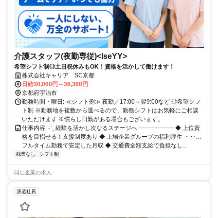
介護スタッフ(夜勤専従)<IseYY>
希望シフト制◎土日祝休みもOK！資格を活かして働けます！
株式会社キャリア SC京都
日給30,060円～36,360円
京都府宇治市
勤務時間・曜日: ≪シフト例≫ 夜勤／17:00～翌9:00など ◎希望シフ
ト制 ※勤務地を複数から選べるので、勤務シフトはお気軽にご相談
いただけます ※慣らし日勤がある場合もございます。
仕事内容: -ˋˏ 経験を活かし次なるステージへ ┈┈┈┈┈┈ ◆ 上位資
格を目指せる！支援制度あり ◆ 上場企業グループの福利厚生 ・‥…
フルタイム勤務で安定した月収 ◆ 交通費全額支給で負担なし...
残業なし
シフト制
同じ企業の求人
派遣社員