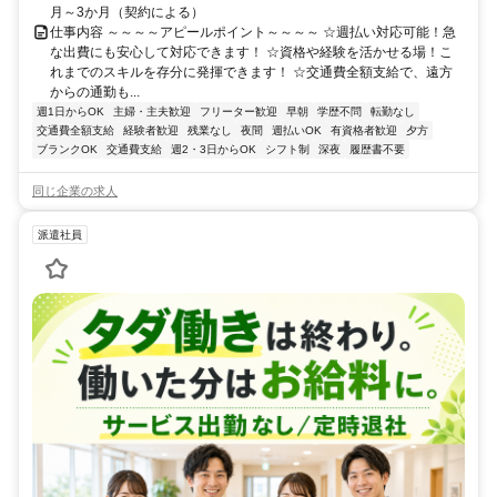
月～3か月（契約による）
仕事内容 ～～～～アピールポイント～～～～ ☆週払い対応可能！急
な出費にも安心して対応できます！ ☆資格や経験を活かせる場！こ
れまでのスキルを存分に発揮できます！ ☆交通費全額支給で、遠方
からの通勤も...
週1日からOK
主婦・主夫歓迎
フリーター歓迎
早朝
学歴不問
転勤なし
交通費全額支給
経験者歓迎
残業なし
夜間
週払いOK
有資格者歓迎
夕方
ブランクOK
交通費支給
週2・3日からOK
シフト制
深夜
履歴書不要
同じ企業の求人
派遣社員