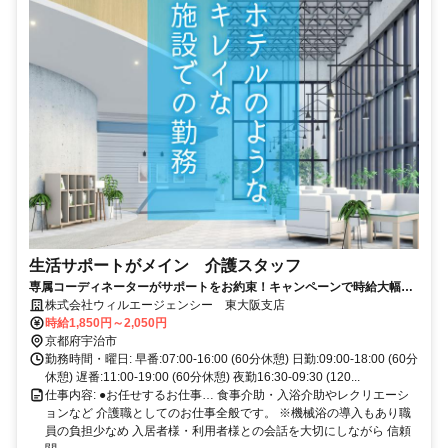
生活サポートがメイン 介護スタッフ
専属コーディネーターがサポートをお約束！キャンペーンで時給大幅UP
中！ご就業後もサポートがありあなたにとって一番働きやすい環境を作
株式会社ウィルエージェンシー 東大阪支店
りますので、ご安心ください！
時給1,850円～2,050円
京都府宇治市
勤務時間・曜日: 早番:07:00-16:00 (60分休憩) 日勤:09:00-18:00 (60分
休憩) 遅番:11:00-19:00 (60分休憩) 夜勤16:30-09:30 (120...
仕事内容: ●お任せするお仕事… 食事介助・入浴介助やレクリエーシ
ョンなど 介護職としてのお仕事全般です。 ※機械浴の導入もあり職
員の負担少なめ 入居者様・利用者様との会話を大切にしながら 信頼