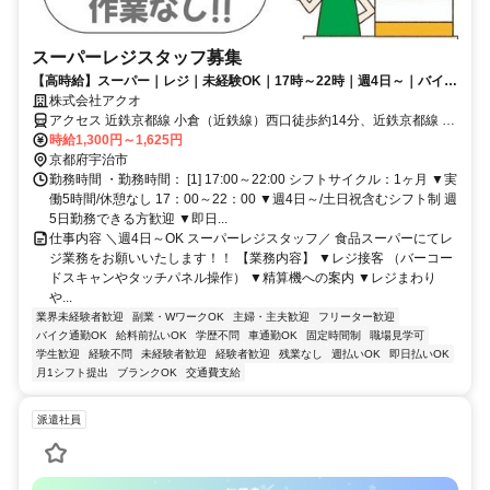
スーパーレジスタッフ募集
【高時給】スーパー｜レジ｜未経験OK｜17時～22時｜週4日～｜バイ
ク・車通勤OK｜日払い・週払いOK★
株式会社アクオ
アクセス 近鉄京都線 小倉（近鉄線）西口徒歩約14分、近鉄京都線 伊
勢田西口徒歩約17分、ＪＲ奈良線 ＪＲ小倉（京都府）北出口徒歩約
時給1,300円～1,625円
20分 車・バイク通勤OK！
京都府宇治市
勤務時間 ・勤務時間： [1] 17:00～22:00 シフトサイクル：1ヶ月 ▼実
働5時間/休憩なし 17：00～22：00 ▼週4日～/土日祝含むシフト制 週
5日勤務できる方歓迎 ▼即日...
仕事内容 ＼週4日～OK スーパーレジスタッフ／ 食品スーパーにてレ
ジ業務をお願いいたします！！ 【業務内容】 ▼レジ接客 （バーコー
ドスキャンやタッチパネル操作） ▼精算機への案内 ▼レジまわり
や...
業界未経験者歓迎
副業・WワークOK
主婦・主夫歓迎
フリーター歓迎
バイク通勤OK
給料前払いOK
学歴不問
車通勤OK
固定時間制
職場見学可
学生歓迎
経験不問
未経験者歓迎
経験者歓迎
残業なし
週払いOK
即日払いOK
月1シフト提出
ブランクOK
交通費支給
派遣社員