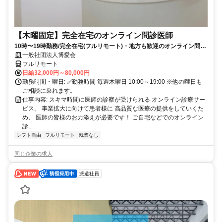
【木曜固定】完全在宅のオンライン問診医師
10時〜19時勤務/完全在宅(フルリモート)・地方も歓迎のオンライン問診
業務
一般社団法人博愛会
フルリモート
日給32,000円～80,000円
勤務時間・曜日: ✅勤務時間 毎週木曜日 10:00～19:00 ※他の曜日も
ご相談に乗れます。
仕事内容: スキマ時間に医師の診察が受けられる オンライン診療サー
ビス。 事業拡大に向けて患者様に 高品質な医療の提供をしていくた
め、 医師の皆様のお力添えが必要です！ ご自宅などでのオンライン
診...
シフト自由
フルリモート
残業なし
同じ企業の求人
派遣社員