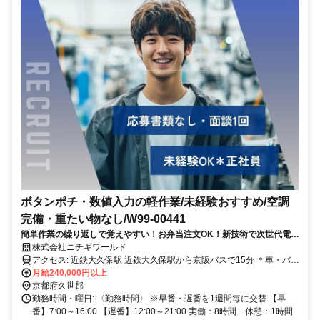
ボタンポチ・数値入力の軽作業/未経験おすすめ/空調
完備・重たい物なし/W99-00441
簡単作業の繰り返しで覚えやすい！お弁当注文OK！新技術で次世代電池
を製造＊急成長中のスタートアップ企業〈簡単応募OK〉
株式会社ニチギワールド
アクセス: 近鉄大久保駅 近鉄大久保駅から京阪バスで15分 ＊車・バイ
ク通勤がおすすめ！ 2026年秋～冬頃：工場移転予定あり 京都府宇治
月給240,000円以上
市伊勢田町砂田125－1の横 JR小倉駅・中書島駅
京都府久世郡
勤務時間・曜日: 〈勤務時間〉 ※早番・遅番を1週間毎に交替 【早
番】7:00～16:00 【遅番】12:00～21:00 実働：8時間 休憩：1時間