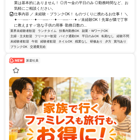
業は基本的にありません！ ◎月〜金の平日のみ ◎勤務時間など、お
気軽にご相談ください。
仕事内容 ／ 未経験・ブランクOK！ ものづくりに携わるお仕事！ ＼
✦･･･──･･･✦･･･──･･･✦･･･──･･･✦ ✅未経験OK！先輩が隣で丁寧
に教えます ✅急な子供の用事･勤務日数の...
業界未経験者歓迎
ランチタイム
扶養内勤務OK
副業・WワークOK
主婦・主夫歓迎
フリーター歓迎
バイク通勤OK
平日のみOK
転勤なし
経験不問
未経験者歓迎
午前
経験者歓迎
ネイルOK
残業なし
研修あり
夕方
賞与あり
ブランクOK
交通費支給
派遣社員