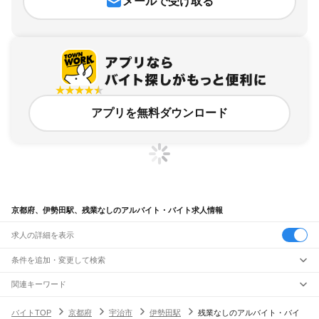
メールで受け取る
アプリを無料ダウンロード
京都府、伊勢田駅、残業なしのアルバイト・バイト求人情報
求人の詳細を表示
条件を追加・変更して検索
市区町村を追加・変更
関連キーワード
完全在宅ワーク 全国
シール貼り 在宅
現在地周辺
ガチャガチャ
犬カフェ
京都府
駅を追加・変更
バイトTOP
京都府
宇治市
伊勢田駅
残業なしのアルバイト・バイ
京都府
すべて