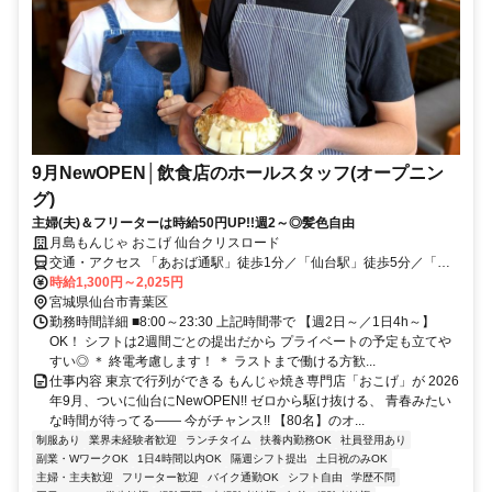
9月NewOPEN│飲食店のホールスタッフ(オープニン
グ)
主婦(夫)＆フリーターは時給50円UP!!週2～◎髪色自由
月島もんじゃ おこげ 仙台クリスロード
交通・アクセス 「あおば通駅」徒歩1分／「仙台駅」徒歩5分／「青
葉通一番町駅」徒歩3分／「広瀬通駅」徒歩4分
時給1,300円～2,025円
宮城県仙台市青葉区
勤務時間詳細 ■8:00～23:30 上記時間帯で 【週2日～／1日4h～】
OK！ シフトは2週間ごとの提出だから プライベートの予定も立てや
すい◎ ＊ 終電考慮します！ ＊ ラストまで働ける方歓...
仕事内容 東京で行列ができる もんじゃ焼き専門店「おこげ」が 2026
年9月、ついに仙台にNewOPEN!! ゼロから駆け抜ける、 青春みたい
な時間が待ってる―― 今がチャンス!! 【80名】のオ...
制服あり
業界未経験者歓迎
ランチタイム
扶養内勤務OK
社員登用あり
副業・WワークOK
1日4時間以内OK
隔週シフト提出
土日祝のみOK
主婦・主夫歓迎
フリーター歓迎
バイク通勤OK
シフト自由
学歴不問