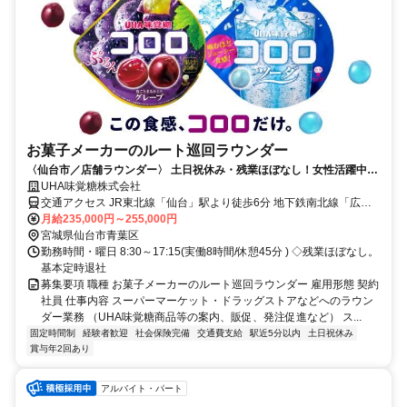
お菓子メーカーのルート巡回ラウンダー
〈仙台市／店舗ラウンダー〉 土日祝休み・残業ほぼなし！女性活躍中♪
人気お菓子メーカーで安心スタート♪
UHA味覚糖株式会社
交通アクセス JR東北線「仙台」駅より徒歩6分 地下鉄南北線「広瀬
通」駅東出口2番より徒歩9分 JR「あおば通」駅北出口7番より徒歩
月給235,000円～255,000円
10分
宮城県仙台市青葉区
勤務時間・曜日 8:30～17:15(実働8時間/休憩45分 ) ◇残業ほぼなし。
基本定時退社
募集要項 職種 お菓子メーカーのルート巡回ラウンダー 雇用形態 契約
社員 仕事内容 スーパーマーケット・ドラッグストアなどへのラウン
ダー業務 （UHA味覚糖商品等の案内、販促、発注促進など） ス...
固定時間制
経験者歓迎
社会保険完備
交通費支給
駅近5分以内
土日祝休み
賞与年2回あり
アルバイト・パート