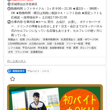
宮城県仙台市若林区
勤務時間 シフトサイクル：1ヶ月 9:00～21:30 ★週2日～・3時間～
OK ★勤務時間・曜日は気軽に相談ＯＫ！シフト自由 ★固定シフトも
応相談 ＜採用強化中＞ 土日祝17:00-21:00
仕事内容 仕事内容 ■ホール 受付、お会計、お渡し、ポテトやバーガ
ー、ドリンクの準備をお任せします！注文～会計までがタッチパネル
式のセルフレジになっている店舗もあります。セルフレジの使い方に
困っている...
制服あり
短期（3ヵ月以内）
扶養内勤務OK
社員登用あり
副業・WワークOK
1日4時間以内OK
土日祝のみOK
主婦・主夫歓迎
フリーター歓迎
早朝
シフト自由
平日のみOK
学生歓迎
未経験者歓迎
午前
夜間
月1シフト提出
夕方
ブランクOK
交通費支給
同じ企業の求人
アルバイト・パート