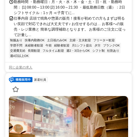
勤務時間 ・勤務曜日：月・火・水・木・金・土・日・祝 ・勤務時
間： [1] 08:00～13:00 [2] 16:00～21:30 ・最低勤務日数（週）：2日
シフトサイクル：1ヶ月 ≪子育てに...
仕事内容 店頭で焼鳥や惣菜の販売！接客が初めての方もまずは明る
い笑顔で対応できれば大丈夫です♪ お任せするのは… お客様への販
売・レジ業務と 簡単な調理補助となります。 お客様のご注文に従っ
て計量し...
制服あり
扶養内勤務OK
土日祝のみOK
主婦・主夫歓迎
フリーター歓迎
学歴不問
未経験者歓迎
午前
経験者歓迎
月1シフト提出
夕方
ブランクOK
交通費支給
長期歓迎
フルタイム歓迎
週2・3日からOK
シフト制
社割あり
週4日以上OK
同じ企業の求人
派遣社員