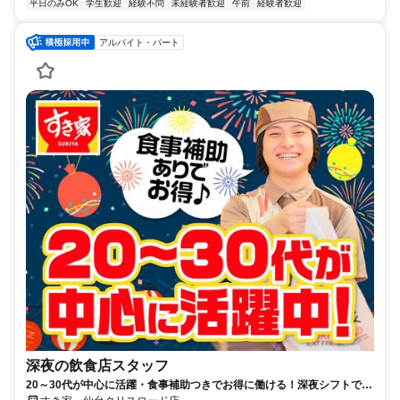
平日のみOK
学生歓迎
経験不問
未経験者歓迎
午前
経験者歓迎
アルバイト・パート
深夜の飲食店スタッフ
20～30代が中心に活躍・食事補助つきでお得に働ける！深夜シフトで稼