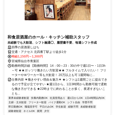
和食居酒屋のホール・キッチン補助スタッフ
未経験でも大歓迎、シフト融通◯、履歴書不要、毎週シフト作成
四季の居酒屋しはち
交通・アクセス 北四番丁駅より徒歩1分
時給1,150円～1,300円
宮城県仙台市青葉区
勤務時間詳細 【勤務時間】 14：00～23：30の中で週1日〜・1日3h
～可 ★★ガッツリ働きたい方歓迎★★ フルタイムで入りたい！ フリ
ーターやＷワーカー等も大歓迎！ 20万以上も可 1週間毎に...
仕事内容 ▼働きやすい理由＆魅力▼ ★シフトは1週間ごとに提出でき
るので予定が立てやすい ★週1日から、1日3時間から勤務可能で柔軟
な働き方ができる ★22時までに終わることが多く、夜遅すぎないこ
とも...
業界未経験者歓迎
扶養内勤務OK
社員登用あり
週1日からOK
1日4時間以内OK
主婦・主夫歓迎
フリーター歓迎
バイク通勤OK
シフト自由
学歴不問
即日勤務OK
職場見学可
平日のみOK
学生歓迎
経験不問
未経験者歓迎
経験者歓迎
ネイルOK
夜間
夕方