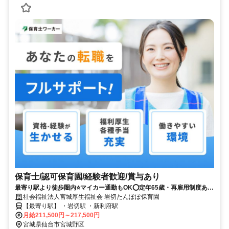
保育士/認可保育園/経験者歓迎/賞与あり
最寄り駅より徒歩圏内⭐マイカー通勤もOK⭕定年65歳・再雇用制度あり
✨✨各種手当充実❗️働きやすさ抜群です⭐
社会福祉法人宮城厚生福祉会 岩切たんぽぽ保育園
【最寄り駅】 ・岩切駅 ・新利府駅
月給211,500円～217,500円
宮城県仙台市宮城野区