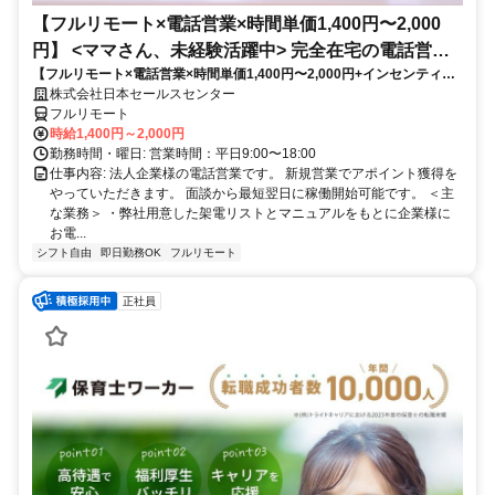
【フルリモート×電話営業×時間単価1,400円〜2,000
円】 <ママさん、未経験活躍中> 完全在宅の電話営業
【フルリモート×電話営業×時間単価1,400円〜2,000円+インセンティブ
で家庭と仕事の両立を実現
あり】 ＜ママさん、未経験活躍中＞ 完全在宅の電話営業で家庭と仕事の
株式会社日本セールスセンター
両立を実現
フルリモート
時給1,400円～2,000円
勤務時間・曜日: 営業時間：平日9:00〜18:00
仕事内容: 法人企業様の電話営業です。 新規営業でアポイント獲得を
やっていただきます。 面談から最短翌日に稼働開始可能です。 ＜主
な業務＞ ・弊社用意した架電リストとマニュアルをもとに企業様に
お電...
シフト自由
即日勤務OK
フルリモート
正社員