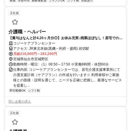
長期
学歴不問
経験者歓迎
ブランクOK
シフト制
昇給あり
正社員
介護職・ヘルパー
【賞与はなんと計4.20ヶ月分◎】お休み充実♪残業ほぼなし！居宅での経
験がある方大歓迎
コジーケアプランセンター
アクセス: JR東北本線(黒磯～利府・盛岡) 岩切駅
月給216,000円～283,200円
宮城県仙台市宮城野区
勤務時間・曜日: （1）08:50～17:50 ※実働8時間・休憩60分
仕事内容: コジーケアプランセンターでは、居宅介護支援事業所にて
介護支援計画（ケアプラン）の作成を行います☆ 利用者様やご家族
様との面接・説明を通じて、ニーズを正確に把握し、最適なサービス
を提案し...
即日勤務OK
シフト制
同じ企業の求人
正社員