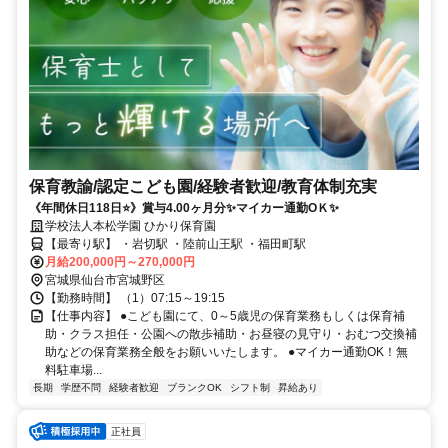
保育教諭/認定こども園/経験者歓迎/教育体制充実
《年間休日118日⭐》賞与4.00ヶ月分✨マイカー通勤OＫ✨
学校法人本松学園 ひかり保育園
【最寄り駅】 ・岩切駅 ・陸前山王駅 ・福田町駅
月給200,000円～270,000円
宮城県仙台市宮城野区
【勤務時間】 （1）07:15～19:15
【仕事内容】 ●こども園にて、0～5歳児の保育業務もしくは保育補
助・クラス担任・公園への散歩補助・お昼寝の見守り・おむつ交換補
助などの保育業務全般をお願いいたします。 ●マイカー通勤OK！無
料駐車場...
長期
学歴不問
経験者歓迎
ブランクOK
シフト制
昇給あり
正社員