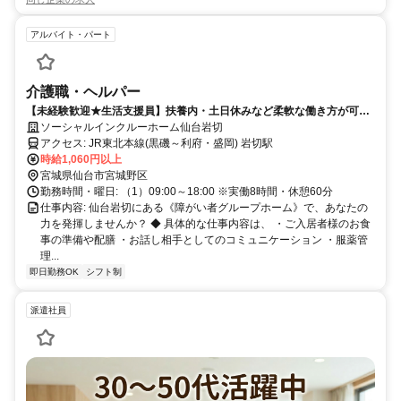
アルバイト・パート
介護職・ヘルパー
【未経験歓迎★生活支援員】扶養内・土日休みなど柔軟な働き方が可能♪
＜障がい者グループホーム＞
ソーシャルインクルーホーム仙台岩切
アクセス: JR東北本線(黒磯～利府・盛岡) 岩切駅
時給1,060円以上
宮城県仙台市宮城野区
勤務時間・曜日: （1）09:00～18:00 ※実働8時間・休憩60分
仕事内容: 仙台岩切にある《障がい者グループホーム》で、あなたの
力を発揮しませんか？ ◆ 具体的な仕事内容は、 ・ご入居者様のお食
事の準備や配膳 ・お話し相手としてのコミュニケーション ・服薬管
理...
即日勤務OK
シフト制
派遣社員