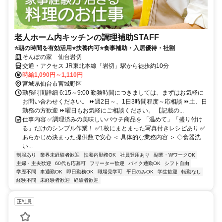
老人ホーム内キッチンの調理補助STAFF
⭐朝の時間を有効活用⭐扶養内可⭐食事補助・入居優待・社割
そんぽの家 仙台岩切
交通・アクセス JR東北本線「岩切」駅から徒歩約10分
時給1,090円～1,110円
宮城県仙台市宮城野区
勤務時間詳細 6:15～9:00 勤務時間につきましては、まずはお気軽に
お問い合わせください。 ⏩週2日～、1日3時間程度～応相談 ⏩土、日
勤務の方歓迎 ⏩曜日もお気軽にご相談ください。 【記載の...
仕事内容 ✅調理済みの美味しいパウチ商品を 「温めて」「盛り付け
る」だけのシンプル作業！ ✅1枚にまとまった写真付きレシピあり ✅
あらかじめ決まった提供数で安心 ＜ 具体的な業務内容 ＞ ◇食器洗
い...
制服あり
業界未経験者歓迎
扶養内勤務OK
社員登用あり
副業・WワークOK
主婦・主夫歓迎
60代も応募可
フリーター歓迎
バイク通勤OK
シフト自由
学歴不問
車通勤OK
即日勤務OK
職場見学可
平日のみOK
学生歓迎
転勤なし
経験不問
未経験者歓迎
経験者歓迎
正社員