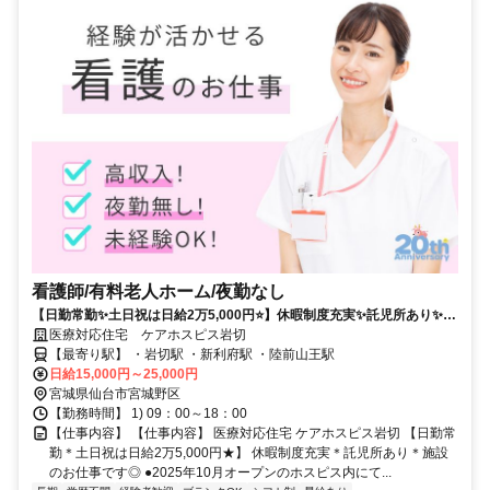
看護師/有料老人ホーム/夜勤なし
【日勤常勤✨土日祝は日給2万5,000円⭐】休暇制度充実✨託児所あり✨施
設のお仕事です⭕
医療対応住宅 ケアホスピス岩切
【最寄り駅】 ・岩切駅 ・新利府駅 ・陸前山王駅
日給15,000円～25,000円
宮城県仙台市宮城野区
【勤務時間】 1) 09：00～18：00
【仕事内容】 【仕事内容】 医療対応住宅 ケアホスピス岩切 【日勤常
勤＊土日祝は日給2万5,000円★】 休暇制度充実＊託児所あり＊施設
のお仕事です◎ ●2025年10月オープンのホスピス内にて...