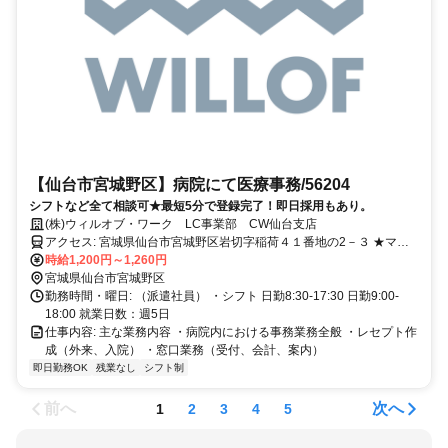
【仙台市宮城野区】病院にて医療事務/56204
シフトなど全て相談可★最短5分で登録完了！即日採用もあり。
(株)ウィルオブ・ワーク LC事業部 CW仙台支店
アクセス: 宮城県仙台市宮城野区岩切字稲荷４１番地の2－３ ★マイ
カー通勤可能です！
時給1,200円～1,260円
宮城県仙台市宮城野区
勤務時間・曜日: （派遣社員） ・シフト 日勤8:30-17:30 日勤9:00-
18:00 就業日数：週5日
仕事内容: 主な業務内容 ・病院内における事務業務全般 ・レセプト作
成（外来、入院） ・窓口業務（受付、会計、案内）
即日勤務OK
残業なし
シフト制
前へ
次へ
1
2
3
4
5