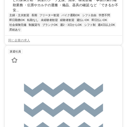
助業務 ・伝票やカルテの運搬 ・備品、器具の確認 など 「できるか不
安...
主婦・主夫歓迎
長期
フリーター歓迎
バイク通勤OK
シフト自由
学歴不問
即日勤務OK
転勤なし
未経験者歓迎
経験者歓迎
週払いOK
即日払いOK
社会保険完備
制服貸与
ブランクOK
週2・3日からOK
シフト制
週4日以上OK
昇給あり
同じ企業の求人
派遣社員