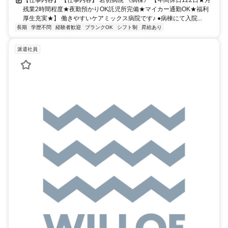
【仕事内容】 【仕事内容】 岩切病院 《病棟》 【年間休日122日★月
残業2時間程度★夜勤預かりOK託児所完備★マイカー通勤OK★福利
厚生充実★】 働きやすいケアミックス病院です♪ ●病棟にて入院...
長期
学歴不問
経験者歓迎
ブランクOK
シフト制
昇給あり
派遣社員