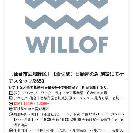
【仙台市宮城野区】【岩切駅】日勤帯のみ 施設にてケ
アスタッフ/2653
シフトなど全て相談可★最短5分で登録完了！即日採用もあり。
(株)ウィルオブ・ワーク ライフケア事業部 CW仙台支店
アクセス: 仙台市宮城野区岩切東河原３５２－３ ・最寄り駅：岩切駅
より徒歩6分 ★マイカー通勤可能です！
時給1,160円～1,300円
宮城県仙台市宮城野区
勤務時間・曜日: （派遣社員） ・シフト例 早番 6:30-15:30 日勤 9:00-
18:00 遅番 10:30-19:30 夜勤 16:00-翌9:00 夜勤は変形労働制(1ヶ月)/
週平均実...
仕事内容: ＜仕事内容の例（介護士・介護職員・ヘルパー）＞ 長期50