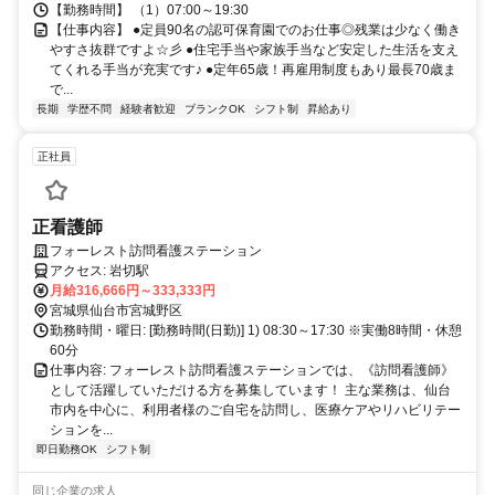
【勤務時間】 （1）07:00～19:30
【仕事内容】 ●定員90名の認可保育園でのお仕事◎残業は少なく働き
やすさ抜群ですよ☆彡 ●住宅手当や家族手当など安定した生活を支え
てくれる手当が充実です♪ ●定年65歳！再雇用制度もあり最長70歳ま
で...
長期
学歴不問
経験者歓迎
ブランクOK
シフト制
昇給あり
正社員
正看護師
フォーレスト訪問看護ステーション
アクセス: 岩切駅
月給316,666円～333,333円
宮城県仙台市宮城野区
勤務時間・曜日: [勤務時間(日勤)] 1) 08:30～17:30 ※実働8時間・休憩
60分
仕事内容: フォーレスト訪問看護ステーションでは、《訪問看護師》
として活躍していただける方を募集しています！ 主な業務は、仙台
市内を中心に、利用者様のご自宅を訪問し、医療ケアやリハビリテー
ションを...
即日勤務OK
シフト制
同じ企業の求人