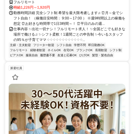
フルリモート
時給1,226円～1,920円
勤務時間詳細 完全シフト制 希望を最大限考慮します♫ ⏰月～金でシ
フト自由！ （稼働目安時間： 9:00～17:00 ） ※週9時間以上の稼働を
想定 ⏰お好きな時間帯で1日3時間～！ ⏰平日のみの週...
仕事内容 ✨出社一切ナシ！フルリモート求人！ ✨全国どこでも好きな
場所で働ける♫ ✨シフト柔軟！1週間ごとの申告制 ✨今いるスタッフ
の95％が子育てママ ༶ ༶ ༶ ༶ ༶ ༶ ༶ ༶ ༶ ༶ ༶ ༶...
主婦・主夫歓迎
フリーター歓迎
シフト自由
学歴不問
即日勤務OK
フルリモート
経験者歓迎
ネイルOK
在宅OK
ブランクOK
長期歓迎
シフト制
ピアスOK
服装自由
履歴書不要
友達と応募OK
ひげOK
髪型・髪色自由
派遣社員