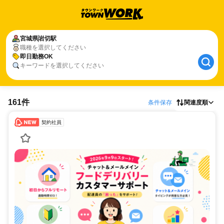
宮城県
岩切駅
職種を選択してください
即日勤務OK
キーワードを選択してください
161件
条件保存
関連度順
契約社員