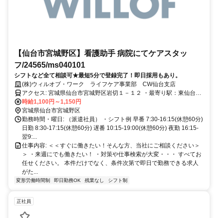
【仙台市宮城野区】看護助手 病院にてケアスタッ
フ/24565/ms040101
シフトなど全て相談可★最短5分で登録完了！即日採用もあり。
(株)ウィルオブ・ワーク ライフケア事業部 CW仙台支店
アクセス: 宮城県仙台市宮城野区岩切１－１２ ・最寄り駅：東仙台
駅 車で7分
時給1,100円～1,150円
宮城県仙台市宮城野区
勤務時間・曜日: （派遣社員） ・シフト例 早番 7:30-16:15(休憩60分)
日勤 8:30-17:15(休憩60分) 遅番 10:15-19:00(休憩60分) 夜勤 16:15-
翌9:...
仕事内容: ＜＜すぐに働きたい！そんな方、当社にご相談ください＞
＞ ・来週にでも働きたい！ ・対策や仕事検索が大変・・・ すべてお
任せください。 本件だけでなく、条件次第で即日で勤務できる求人
がた...
変形労働時間制
即日勤務OK
残業なし
シフト制
正社員