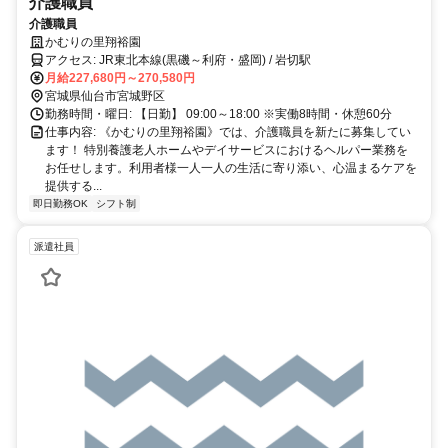
介護職員
介護職員
かむりの里翔裕園
アクセス: JR東北本線(黒磯～利府・盛岡) / 岩切駅
月給227,680円～270,580円
宮城県仙台市宮城野区
勤務時間・曜日: 【日勤】 09:00～18:00 ※実働8時間・休憩60分
仕事内容: 《かむりの里翔裕園》では、介護職員を新たに募集してい
ます！ 特別養護老人ホームやデイサービスにおけるヘルパー業務を
お任せします。利用者様一人一人の生活に寄り添い、心温まるケアを
提供する...
即日勤務OK
シフト制
派遣社員