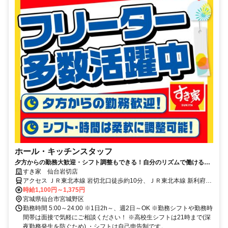
ホール・キッチンスタッフ
夕方からの勤務大歓迎・シフト調整もできる！自分のリズムで働ける職
場がここにある◎
すき家 仙台岩切店
アクセス ＪＲ東北本線 岩切北口徒歩約10分、ＪＲ東北本線 新利府徒
歩約34分、ＪＲ東北本線 陸前山王徒歩約35分 岩切駅徒歩8分、利府
時給1,100円～1,375円
バイパス沿い
宮城県仙台市宮城野区
勤務時間 5:00～24:00 ※1日2h～、週2日～OK ※勤務シフトや勤務時
間帯は面接で気軽にご相談ください！ ※高校生シフトは21時まで(深
夜勤務発生を防ぐため) ・シフトは自己申告制です。 ...