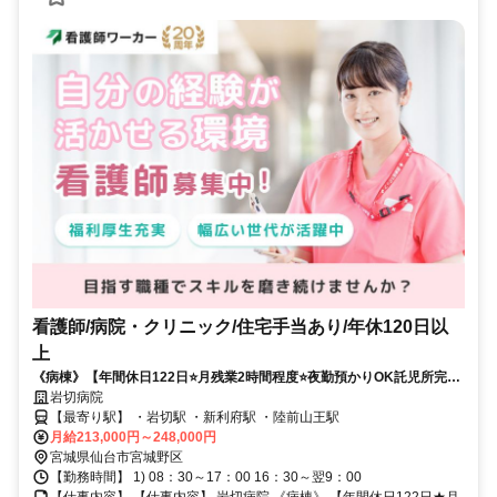
看護師/病院・クリニック/住宅手当あり/年休120日以
上
《病棟》【年間休日122日⭐月残業2時間程度⭐夜勤預かりOK託児所完備
⭐マイカー通勤OK⭐福利厚生充実⭐】働きやすいケアミックス病院です✨
岩切病院
【最寄り駅】 ・岩切駅 ・新利府駅 ・陸前山王駅
月給213,000円～248,000円
宮城県仙台市宮城野区
【勤務時間】 1) 08：30～17：00 16：30～翌9：00