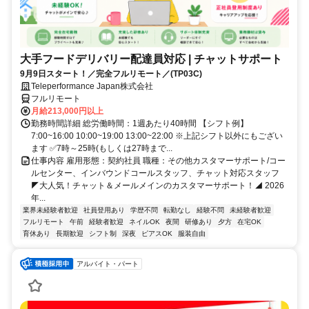
大手フードデリバリー配達員対応 | チャットサポート
9月9日スタート！／完全フルリモート／(TP03C)
Teleperformance Japan株式会社
フルリモート
月給213,000円以上
勤務時間詳細 総労働時間：1週あたり40時間 【シフト例】
7:00~16:00 10:00~19:00 13:00~22:00 ※上記シフト以外にもござい
ます ✅7時～25時(もしくは27時まで...
仕事内容 雇用形態：契約社員 職種：その他カスタマーサポート/コー
ルセンター、インバウンドコールスタッフ、チャット対応スタッフ
◤大人気！チャット＆メールメインのカスタマーサポート！◢ 2026
年...
業界未経験者歓迎
社員登用あり
学歴不問
転勤なし
経験不問
未経験者歓迎
フルリモート
午前
経験者歓迎
ネイルOK
夜間
研修あり
夕方
在宅OK
育休あり
長期歓迎
シフト制
深夜
ピアスOK
服装自由
アルバイト・パート