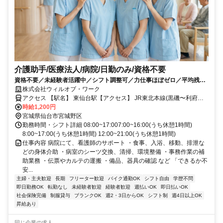
介護助手/医療法人/病院/日勤のみ/資格不要
資格不要／未経験者活躍中／シフト調整可／力仕事ほぼゼロ／平均残業
10時間以下／社会保険完備／週3日〜勤務ok／バイク通勤可／医療行為
株式会社ウィルオブ・ワーク
なし／日払い可・週払い可/ms040101
アクセス 【駅名】 東仙台駅【アクセス】 JR東北本線(黒磯〜利府・
盛岡) 東仙台駅から車で6分
時給1,200円
宮城県仙台市宮城野区
勤務時間・シフト詳細 08:00~17:007:00~16:00(うち休憩1時間)
8:00~17:00(うち休憩1時間) 12:00~21:00(うち休憩1時間)
仕事内容 病院にて、看護師のサポート ・食事、入浴、移動、排泄な
どの身体介助 ・病室のシーツ交換、清掃、環境整備 ・事務作業の補
助業務 ・伝票やカルテの運搬 ・備品、器具の確認 など 「できるか不
安...
主婦・主夫歓迎
長期
フリーター歓迎
バイク通勤OK
シフト自由
学歴不問
即日勤務OK
転勤なし
未経験者歓迎
経験者歓迎
週払いOK
即日払いOK
社会保険完備
制服貸与
ブランクOK
週2・3日からOK
シフト制
週4日以上OK
昇給あり
同じ企業の求人