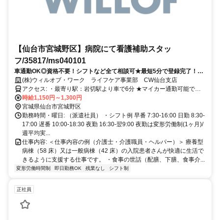
【仙台市宮城野区】病院にて看護補助スタッ
フ/35817/ms040101
車通勤OK◎資格不要！シフトなど全て相談可★最短5分で登録完了！即
日採用もあり。
(株)ウィルオブ・ワーク ライフケア事業部 CW仙台支店
アクセス: ・最寄り駅：岩切駅より車で6分 ★マイカー通勤可能で
す！無料駐車場あり◎
時給1,150円～1,300円
宮城県仙台市宮城野区
勤務時間・曜日: （派遣社員） ・シフト例 早番 7:30-16:00 日勤 8:30-
17:00 遅番 10:00-18:30 夜勤 16:30-翌9:00 夜勤は変形労働制(1ヶ月)/
週平均実...
仕事内容: ＜仕事内容の例（介護士・介護職員・ヘルパー）＞ 療養型
病棟（58 床）又は一般病棟（42 床）の入院患者さんが快適に生活で
きるように支援する仕事です。 ・食事の世話（配膳、下膳、食事介...
変形労働時間制
即日勤務OK
残業なし
シフト制
正社員