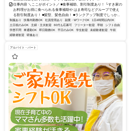
仕事内容 ＼ここがポイント／ ■食事補助、割引制度あり！ └すき家の
お料理がお得に食べられる食事補助や はま寿司などグループで使え
る割引制度あり！ ■髪型、髪色自由！ ■ランクアップ制度でしっか...
制服あり
扶養内勤務OK
社員登用あり
副業・WワークOK
1日4時間以内OK
土日祝のみOK
主婦・主夫歓迎
60代も応募可
フリーター歓迎
早朝
シフト自由
学歴不問
車通勤OK
即日勤務OK
平日のみOK
学生歓迎
未経験者歓迎
午前
経験者歓迎
研修あり
アルバイト・パート