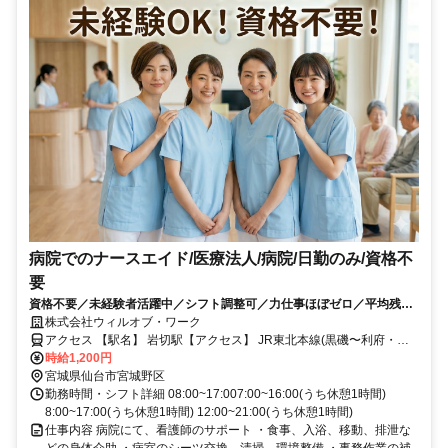
病院でのナースエイド/医療法人/病院/日勤のみ/資格不
要
資格不要／未経験者活躍中／シフト調整可／力仕事ほぼゼロ／平均残業
10時間以下／社会保険完備／週3日〜勤務ok／バイク通勤可／医療行為
株式会社ウィルオブ・ワーク
なし／日払い可・週払い可/ms040101
アクセス 【駅名】 岩切駅【アクセス】 JR東北本線(黒磯〜利府・盛
岡) 岩切駅から車で6分
時給1,200円
宮城県仙台市宮城野区
勤務時間・シフト詳細 08:00~17:007:00~16:00(うち休憩1時間)
8:00~17:00(うち休憩1時間) 12:00~21:00(うち休憩1時間)
仕事内容 病院にて、看護師のサポート ・食事、入浴、移動、排泄な
どの身体介助 ・病室のシーツ交換、清掃、環境整備 ・事務作業の補