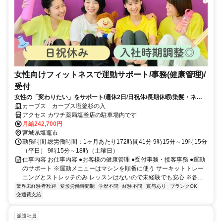
女性向けフィットネスで運動サポート/事務(健康管理)/
受付
女性の「変わりたい」をサポート/週休2日/日祝休/長期休暇/染髪・ネイ
ルOK※規定内
カーブス カーブス塩釜杉の入
アクセス カワチ薬局塩釜店の駐車場内です
月給242,700円
宮城県塩竈市
勤務時間 総労働時間：1ヶ月あたり172時間41分 9時15分～19時15分
（平日） 9時15分～18時（土曜日）
仕事内容 お仕事内容 ●お客様の健康管理 ●受付事務・接客事務 ●運動
のサポート ※運動メニューはマシンを順番に使う サーキットトレー
ニングとストレッチのみ レッスンはないので未経験でも安心 ※各...
業界未経験者歓迎
変形労働時間制
学歴不問
経験不問
賞与あり
ブランクOK
交通費支給
派遣社員