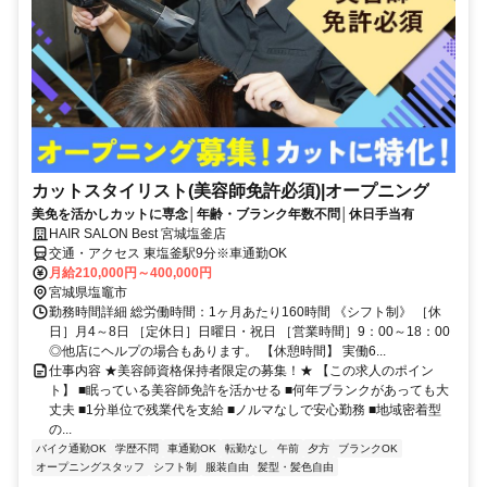
カットスタイリスト(美容師免許必須)|オープニング
美免を活かしカットに専念│年齢・ブランク年数不問│休日手当有
HAIR SALON Best 宮城塩釜店
交通・アクセス 東塩釜駅9分※車通勤OK
月給210,000円～400,000円
宮城県塩竈市
勤務時間詳細 総労働時間：1ヶ月あたり160時間 《シフト制》 ［休
日］月4～8日 ［定休日］日曜日・祝日 ［営業時間］9：00～18：00
◎他店にヘルプの場合もあります。 【休憩時間】 実働6...
仕事内容 ★美容師資格保持者限定の募集！★ 【この求人のポイン
ト】 ■眠っている美容師免許を活かせる ■何年ブランクがあっても大
丈夫 ■1分単位で残業代を支給 ■ノルマなしで安心勤務 ■地域密着型
の...
バイク通勤OK
学歴不問
車通勤OK
転勤なし
午前
夕方
ブランクOK
オープニングスタッフ
シフト制
服装自由
髪型・髪色自由