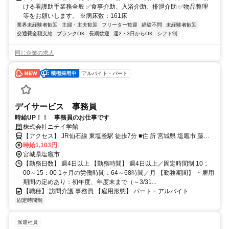
ける看護助手業務全般 ✅食事介助、入浴介助、排泄介助 ✅物品整理
等をお願いします。 ※病床数：161床
業界未経験者歓迎
主婦・主夫歓迎
フリーター歓迎
経験不問
未経験者歓迎
交通費全額支給
ブランクOK
長期歓迎
週2・3日からOK
シフト制
同じ企業の求人
アルバイト・パート
デイサービス 事務員
時給UP！！ 事務員のお仕事です
株式会社ニチイ学館
【アクセス】 JR仙石線 東塩釜駅 徒歩7分 ■住 所 宮城県 塩竈市 藤倉3
時給1,103円
丁目17番27号 ■アクセス JR仙石線 東塩釜駅 徒歩7分
宮城県塩竈市
【勤務日数】 週4日以上 【勤務時間】 週4日以上／固定時間制 10：
00～15：00 1ヶ月の労働時間：64～68時間／月 【勤務期間】 ・雇用
期間の定めあり：初年度、年度末まで（～3/31...
【職種】 訪問介護 事務員 【雇用形態】 パート・アルバイト
固定時間制
派遣社員