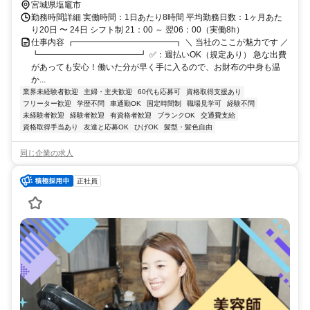
宮城県塩竈市
勤務時間詳細 実働時間：1日あたり8時間 平均勤務日数：1ヶ月あた
り20日 〜 24日 シフト制 21：00 ～ 翌06：00（実働8h）
仕事内容 ┏━━━━━━━━━━━━┓ ＼ 当社のここが魅力です ／
┗━━━━━━━━━━━━┛ ✅：週払いOK（規定あり） 急な出費
があっても安心！働いた分が早く手に入るので、お財布の中身も温
か...
業界未経験者歓迎
主婦・主夫歓迎
60代も応募可
資格取得支援あり
フリーター歓迎
学歴不問
車通勤OK
固定時間制
職場見学可
経験不問
未経験者歓迎
経験者歓迎
有資格者歓迎
ブランクOK
交通費支給
資格取得手当あり
友達と応募OK
ひげOK
髪型・髪色自由
同じ企業の求人
正社員