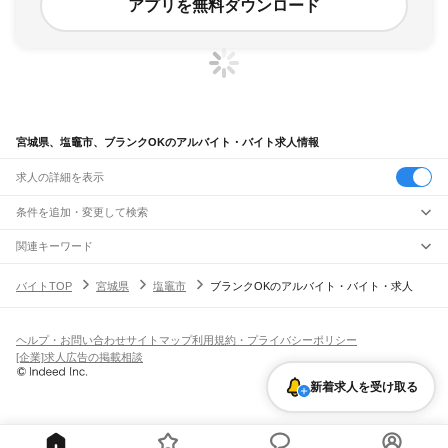
アプリを無料ダウンロード
宮城県、塩竈市、ブランクOKのアルバイト・バイト求人情報
求人の詳細を表示
条件を追加・変更して検索
市区町村を追加・変更
関連キーワード
宮城県 塩竈市 掛け持ち ok
宮城県 名取市 ブランクok
宮城県 塩竈市 ヨーク
宮城県
駅を追加・変更
バイトTOP
宮城県
塩竈市
ブランクOKのアルバイト・バイト・求人
宮城県 ブランクok
宮城県 塩竈市 ネイルok
宮城県
すべて
仙台市
すべて
職種を追加・変更
JR東北本線(黒磯～利府・盛岡)
青葉区
宮城野区
若林区
太白区
泉区
越河駅
白石駅
東白石駅
北白川駅
大河原駅
船岡駅
槻木駅
岩沼駅
館腰駅
名取駅
飲食・フードサービス
ヘルプ・お問い合わせ
サイトマップ
利用規約・プライバシーポリシー
石巻市
塩竈市
気仙沼市
白石市
名取市
角田市
多賀城市
岩沼市
登米市
栗原市
特徴を追加・変更
南仙台駅
太子堂駅
長町駅
仙台駅
東仙台駅
岩切駅
新利府駅
利府駅
陸前山王駅
飲食・フードサービス
すべて
[企業]求人広告の掲載相談
東松島市
大崎市
富谷市
刈田郡
柴田郡
伊具郡
亘理郡
宮城郡
黒川郡
加美郡
遠田郡
国府多賀城駅
塩釜駅
松島駅
愛宕駅
品井沼駅
鹿島台駅
松山町駅
小牛田駅
田尻駅
ホールスタッフ
キッチンスタッフ
皿洗い・洗い場
精肉・鮮魚加工
給食調理
人気
牡鹿郡
本吉郡
瀬峰駅
梅ケ沢駅
新田駅
石越駅
有壁駅
雇用形態を追加・変更
新着求人を受け取る
パン屋（ベーカリー）
フードカウンター販売員
バー（BAR）・バーテンダー
日払いOK
高校生歓迎
学生歓迎
深夜の仕事
髪型・髪色自由
ひげOK
ネイルOK
飲食店補助（開店・閉店準備）
飲食店（店長・マネージャー）
ピアスOK
アルバイト・パート
履歴書不要
オープニングスタッフ
留学生・外国人活躍中
ドラゴンレール大船渡線
都道府県を変更
営業・販売
勤務期間
正社員
気仙沼駅
営業・販売
すべて
短期
契約社員
単発・1日OK
長期
期間限定（春夏冬休み等）