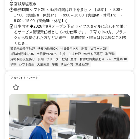
宮城県塩竈市
勤務時間 シフト制 ＜ 勤務時間は以下を参照 ＞ 【基本】 ・9:00～
17:00（実働7h・休憩1h） ・9:00～16:00（実働6h・休憩1h） ・
9:00～15:00（実働5h・休憩1h）...
仕事内容 ◆2026年9月オープン予定 ライフスタイルに合わせて働け
るサービス管理責任者としてのお仕事です。 子育て中の方、ブラン
クから復帰された方など活躍中！ 勤務時間・曜日はお気軽にご相談
くださ...
業界未経験者歓迎
扶養内勤務OK
社員登用あり
副業・WワークOK
1日4時間以内OK
土日祝のみOK
主婦・主夫歓迎
60代も応募可
準夜勤
資格取得支援あり
長期
フリーター歓迎
産休・育休取得実績あり
バイク通勤OK
早朝
シフト自由
大量募集
午後
学歴不問
車通勤OK
アルバイト・パート