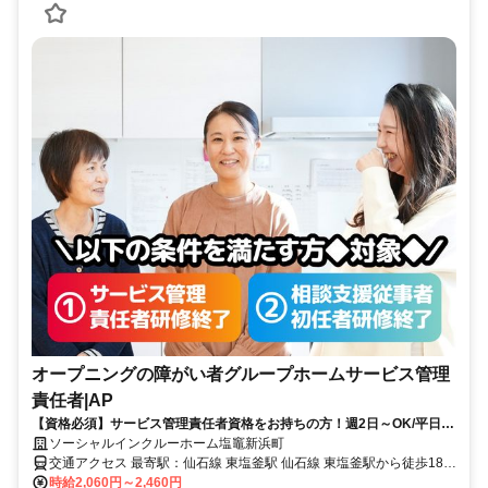
オープニングの障がい者グループホームサービス管理
責任者|AP
【資格必須】サービス管理責任者資格をお持ちの方！週2日～OK/平日の
みOK/残業ほぼなし！家庭や私生活と無理なく両立◎
ソーシャルインクルーホーム塩竈新浜町
交通アクセス 最寄駅：仙石線 東塩釜駅 仙石線 東塩釜駅から徒歩18分
(車5分)
時給2,060円～2,460円