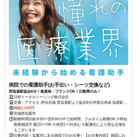
病院での看護助手(お手伝い・シーツ交換など)
西塩釜駅徒歩6分！無資格・ブランクOK！日勤帯のみ！
日研トータルソーシング株式会社
交通・アクセス JR仙石線 西塩釜駅より徒歩6分JR東北本線 塩釜駅よ
り徒歩8分
時給1,100円
宮城県塩竈市
勤務時間詳細 9:00〜翌9:00の中で短時間、フルタイム勤務OK ※時短
勤務相談可 週2日〜OK ※休憩1〜2h含む ※配属先により異なる場合
もございます
仕事内容 ✨塩竈市にある病院でのお仕事✨ 【お仕事内容】 病院にお