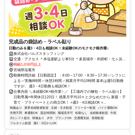
完成品の袋詰め・ラベル貼り
日勤のみ＆週3・4日も相談OK！未経験OKのモクモク軽作業♪
株式会社パルズスタッフィング
交通・アクセス ＊本塩釜駅より車5分 ＊多賀城市・利府町・七ヶ浜
町・仙台市宮城野区からも車で30分圏内！
時給1,038円以上
宮城県塩竈市
勤務時間詳細 【日勤固定】 ・8:00～17:00 ・8:30～17:30 ✅シフトに
よる ✅実働8時間 ✅休憩1時間 ✅残業月平均10時間 基本は週5日勤務
ですが、 週3・4日勤務も相談OK！
仕事内容 ＼未経験OK×軽作業✨／ 【工場内での梱包・ラベル貼り】
日勤専属×年間休日120日！ 残業月平均10ｈと少なめだから 家庭・子
育て・プライベートとの両立OK！ ⭐週3・4日相談OK ⭐...
制服あり
業界未経験者歓迎
主婦・主夫歓迎
フリーター歓迎
バイク通勤OK
学歴不問
車通勤OK
固定時間制
職場見学可
転勤なし
未経験者歓迎
午前
月1シフト提出
研修あり
夕方
ブランクOK
交通費支給
長期歓迎
フルタイム歓迎
週2・3日からOK