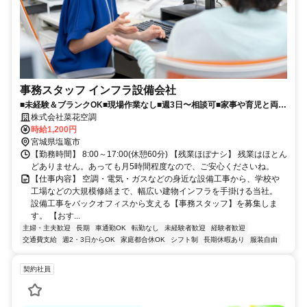
事務スタッフ インフラ設備会社
■未経験＆ブランクOK■現場作業なし■週3日〜相談可■家事や育児と両立
OK
株式会社菜花空調
時給1,200円
宮城県塩竈市
【勤務時間】 8:00～17:00(休憩60分) 【残業ほぼナシ】 残業はほとん
どありません。あっても月5時間程度なので、ご安心くださいね。
【仕事内容】 空調・電気・ガスなどの身近な設備工事から、学校や
工場などの大規模修繕まで、幅広い建物インフラを手掛ける当社。
設備工事をバックオフィスから支える【事務スタッフ】を募集しま
す。 【おす...
主婦・主夫歓迎
長期
車通勤OK
転勤なし
未経験者歓迎
経験者歓迎
交通費支給
週2・3日からOK
家庭都合休OK
シフト制
長期休暇あり
服装自由
契約社員