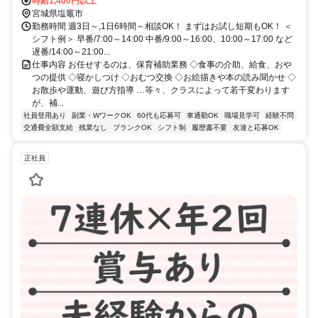
時給1,400円以上
宮城県塩竈市
勤務時間 週3日～,1日6時間～相談OK！ まずはお試し短期もOK！ ＜
シフト例＞ 早番/7:00～14:00 中番/9:00～16:00、10:00～17:00 など
遅番/14:00～21:00...
仕事内容 お任せするのは、保育補助業務 ◇食事の介助、給食、おや
つの提供 ◇寝かしつけ ◇おむつ交換 ◇お絵描きや本の読み聞かせ ◇
お散歩や運動、遊び方指導 …等々、クラスによって若干変わります
が、補...
社員登用あり
副業・WワークOK
60代も応募可
車通勤OK
職場見学可
経験不問
交通費全額支給
残業なし
ブランクOK
シフト制
履歴書不要
友達と応募OK
正社員