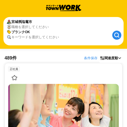
宮城県
塩竈市
職種を選択してください
ブランクOK
キーワードを選択してください
489件
条件保存
関連度順
正社員