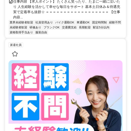
仕事内容 【求人ポイント】 たくさん笑ったり、たまに一緒に泣いた
り 人生経験を活かして幸せな毎日をサポート 基本土日休み＆待遇充
実で定着率も抜群☆ ＝＝＝＝＝＝＝＝＝＝＝＝＝＝＝＝＝＝ 【仕事
内容...
業界未経験者歓迎
社員登用あり
バイク通勤OK
車通勤OK
固定時間制
経験不問
未経験者歓迎
研修あり
ブランクOK
交通費支給
長期歓迎
駅近5分以内
資格取得手当あり
服装自由
派遣社員