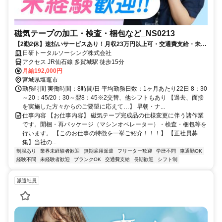
磁気テープの加工・検査・梱包など_NS0213
【2勤2休】速払いサービスあり！月収23万円以上可・交通費支給・未経
験OK・ブランクOK
日研トータルソーシング株式会社
アクセス JR仙石線 多賀城駅 徒歩15分
月給192,000円
宮城県塩竈市
勤務時間 実働時間：8時間/日 平均勤務日数：1ヶ月あたり22日 8：30
～20：45/20：30～翌8：45※2交替、他シフトもあり 【過去、面接
を実施した方々からのご要望に応えて…】 早朝・ナ...
仕事内容 【お仕事内容】 磁気テープ完成品の仕様変更に伴う諸作業
です。開梱・再パッケージ（マシンオペレーター）・検査・梱包等を
行います。 【このお仕事の特徴を一挙ご紹介！！！】 【正社員募
集】当社の...
制服あり
業界未経験者歓迎
無期雇用派遣
フリーター歓迎
学歴不問
車通勤OK
経験不問
未経験者歓迎
ブランクOK
交通費支給
長期歓迎
シフト制
派遣社員