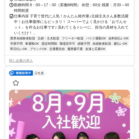
勤務時間 8：00～17：00（実働8時間） 休憩：60分 残業：月30～40
時間程度
仕事内容 子育て世代に人気！かんたん軽作業♪主婦主夫さん多数活躍
中！お仕事復帰にもピッタリ！ スーパーでよく見かける「おでんセ
ット」を作るお仕事です♪ 流れてくるトレーに、担当の具材を入れて
いくだけ！...
業界未経験者歓迎
主婦・主夫歓迎
フリーター歓迎
バイク通勤OK
給料前払いOK
学歴不問
車通勤OK
固定時間制
職場見学可
経験不問
未経験者歓迎
週払いOK
即日払いOK
ブランクOK
交通費支給
履歴書不要
友達と応募OK
同じ企業の求人
正社員