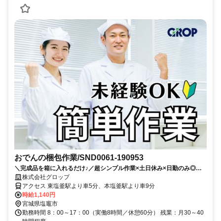
おでんの梱包作業/SND0061-190953
＼完成品を箱に入れるだけ♪／超シンプル作業×土日休み×日勤のみ◎無
理なく働ける◎主婦主夫さん活躍中！
株式会社グロップ
アクセス 東塩釜駅より車5分、本塩釜駅より車9分
時給1,140円
宮城県塩竈市
勤務時間 8：00～17：00（実働8時間／休憩60分） 残業：月30～40