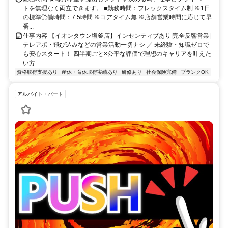
トを無理なく両立できます。 ■勤務時間：フレックスタイム制 ※1日
の標準労働時間：7.5時間 ※コアタイム無 ※店舗営業時間に応じて早
番...
仕事内容 【イオンタウン塩釜店】インセンティブあり|完全反響営業|
テレアポ・飛び込みなどの営業活動一切ナシ ／ 未経験・知識ゼロで
も安心スタート！ 四半期ごと×公平な評価で理想のキャリアを叶えた
い方 ...
資格取得支援あり
産休・育休取得実績あり
研修あり
社会保険完備
ブランクOK
アルバイト・パート