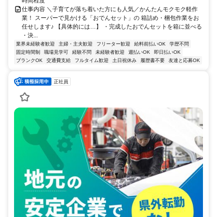
時間程度
仕事内容 ＼子育てが落ち着いた方にも人気／かんたんモクモク軽作
業！ スーパーで見かける「おでんセット」の 箱詰め・梱包作業をお
任せします♪ 【具体的には…】 ・完成したおでんセットを箱に並べる
・決...
業界未経験者歓迎
主婦・主夫歓迎
フリーター歓迎
給料前払いOK
学歴不問
固定時間制
職場見学可
経験不問
未経験者歓迎
週払いOK
即日払いOK
ブランクOK
交通費支給
フルタイム歓迎
土日祝休み
履歴書不要
友達と応募OK
正社員