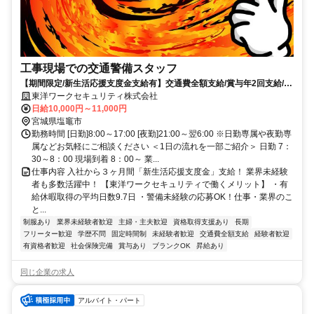
工事現場での交通警備スタッフ
【期間限定/新生活応援支度金支給有】交通費全額支給/賞与年2回支給/合
否連絡最短当日/希望休取得可
東洋ワークセキュリティ株式会社
日給10,000円～11,000円
宮城県塩竈市
勤務時間 [日勤]8:00～17:00 [夜勤]21:00～翌6:00 ※日勤専属や夜勤専
属などお気軽にご相談ください ＜1日の流れを一部ご紹介＞ 日勤 7：
30～8：00 現場到着 8：00～ 業...
仕事内容 入社から３ヶ月間「新生活応援支度金」支給！ 業界未経験
者も多数活躍中！ 【東洋ワークセキュリティで働くメリット】 ・有
給休暇取得の平均日数9.7日 ・警備未経験の応募OK！仕事・業界のこ
と...
制服あり
業界未経験者歓迎
主婦・主夫歓迎
資格取得支援あり
長期
フリーター歓迎
学歴不問
固定時間制
未経験者歓迎
交通費全額支給
経験者歓迎
有資格者歓迎
社会保険完備
賞与あり
ブランクOK
昇給あり
同じ企業の求人
アルバイト・パート