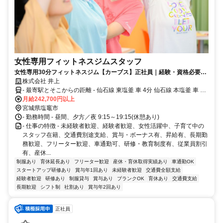
女性専用フィットネスジムスタッフ
女性専用30分フィットネスジム【カーブス】正社員｜経験・資格必要な
し｜未経験入社8割｜日祝休み
株式会社 井上
- 最寄駅とそこからの距離 - 仙石線 東塩釜 車 4分 仙石線 本塩釜 車 8
分 東北本線 塩釜 車 13分 車通勤OK
月給242,700円以上
宮城県塩竈市
- 勤務時間 - 昼間、夕方／夜 9:15～19:15(休憩あり)
- 仕事の特徴 - 未経験者歓迎、経験者歓迎、女性活躍中、子育て中の
スタッフ在籍、交通費別途支給、賞与・ボーナス有、昇給有、長期勤
務歓迎、フリーター歓迎、車通勤可、研修・教育制度有、従業員割引
有、産休...
制服あり
育休延長あり
フリーター歓迎
産休・育休取得実績あり
車通勤OK
スタートアップ研修あり
賞与年1回あり
未経験者歓迎
交通費全額支給
経験者歓迎
研修あり
制服貸与
賞与あり
ブランクOK
育休あり
交通費支給
長期歓迎
シフト制
社割あり
賞与年2回あり
正社員