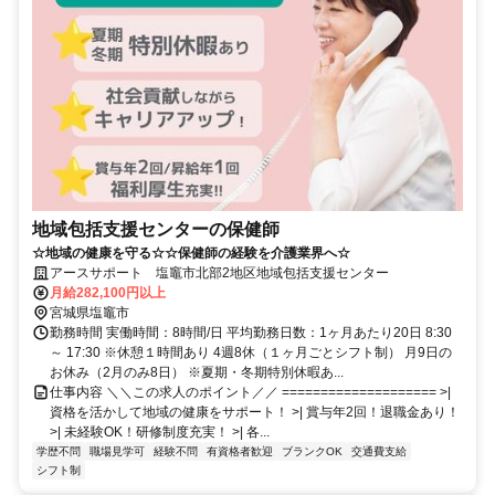
地域包括支援センターの保健師
☆地域の健康を守る☆☆保健師の経験を介護業界へ☆
アースサポート 塩竈市北部2地区地域包括支援センター
月給282,100円以上
宮城県塩竈市
勤務時間 実働時間：8時間/日 平均勤務日数：1ヶ月あたり20日 8:30
～ 17:30 ※休憩１時間あり 4週8休（１ヶ月ごとシフト制） 月9日の
お休み（2月のみ8日） ※夏期・冬期特別休暇あ...
仕事内容 ＼＼この求人のポイント／／ ==================== >|
資格を活かして地域の健康をサポート！ >| 賞与年2回！退職金あり！
>| 未経験OK！研修制度充実！ >| 各...
学歴不問
職場見学可
経験不問
有資格者歓迎
ブランクOK
交通費支給
シフト制