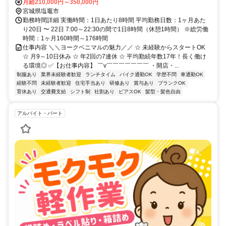
月給210,000円～350,000円
宮城県塩竈市
勤務時間詳細 実働時間：1日あたり8時間 平均勤務日数：1ヶ月あた
り20日 〜 22日 7:00～22:30の間で1日8時間（休憩1時間） ※総労働
時間：1ヶ月160時間～176時間
仕事内容 ＼＼ヨークベニマルの魅力／／ ☆ 未経験からスタートOK
☆ 月9～10日休み ☆ 年2回の7連休 ☆ 平均勤続年数17年！長く働け
る環境◎ ✅【お仕事内容】 ￣v￣￣￣￣￣￣￣ ・開店・...
制服あり
業界未経験者歓迎
ランチタイム
バイク通勤OK
学歴不問
車通勤OK
経験不問
未経験者歓迎
住宅手当あり
研修あり
賞与あり
ブランクOK
育休あり
交通費支給
シフト制
社割あり
ピアスOK
髪型・髪色自由
アルバイト・パート