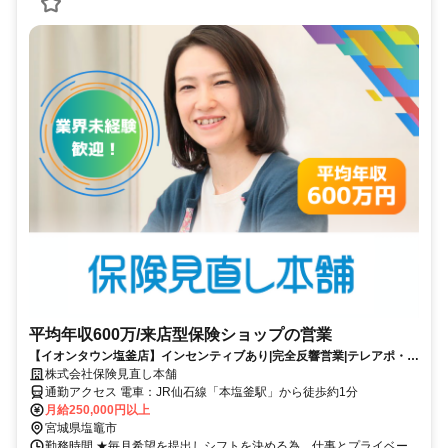
平均年収600万/来店型保険ショップの営業
【イオンタウン塩釜店】インセンティブあり|完全反響営業|テレアポ・飛
び込みなどの営業活動一切ナシ
株式会社保険見直し本舗
通勤アクセス 電車：JR仙石線「本塩釜駅」から徒歩約1分
月給250,000円以上
宮城県塩竈市
勤務時間 ★毎月希望を提出しシフトを決める為、仕事とプライベー