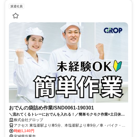
派遣社員
おでんの袋詰め作業/SND0061-190301
＼流れてくるトレーにおでんを入れる！／簡単モクモク作業×土日休み
◎子育て世代のママ・パパ活躍中！
株式会社グロップ
アクセス 東塩釜駅より車5分、本塩釜駅より車9分／車・バイク・自
転車通勤OK、駐車場無料
時給1,140円
宮城県塩竈市