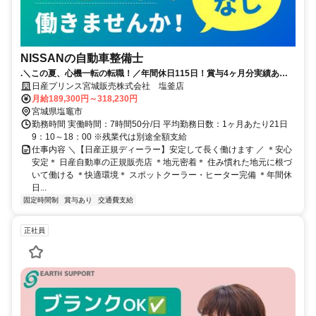
NISSANの自動車整備士
.＼この夏、心機一転の転職！／年間休日115日！賞与4ヶ月分実績あ
り！県外への転勤無し！誰もが知る安心な会社！
日産プリンス宮城販売株式会社 塩釜店
月給189,300円～318,230円
宮城県塩竈市
勤務時間 実働時間：7時間50分/日 平均勤務日数：1ヶ月あたり21日
9：10～18：00 ※残業代は別途全額支給
仕事内容 ＼【日産正規ディーラー】安定して長く働けます ／ ＊安心
安定＊ 日産自動車の正規販売店 ＊地元密着＊ 住み慣れた地元に根づ
いて働ける ＊快適環境＊ スポットクーラー・ヒーター完備 ＊年間休
日...
固定時間制
賞与あり
交通費支給
正社員