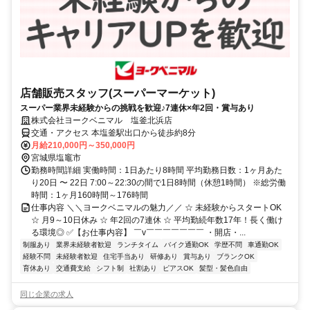
店舗販売スタッフ(スーパーマーケット)
スーパー業界未経験からの挑戦を歓迎♪7連休×年2回・賞与あり
株式会社ヨークベニマル 塩釜北浜店
交通・アクセス 本塩釜駅出口から徒歩約8分
月給210,000円～350,000円
宮城県塩竈市
勤務時間詳細 実働時間：1日あたり8時間 平均勤務日数：1ヶ月あた
り20日 〜 22日 7:00～22:30の間で1日8時間（休憩1時間） ※総労働
時間：1ヶ月160時間～176時間
仕事内容 ＼＼ヨークベニマルの魅力／／ ☆ 未経験からスタートOK
☆ 月9～10日休み ☆ 年2回の7連休 ☆ 平均勤続年数17年！長く働け
る環境◎ ✅【お仕事内容】 ￣v￣￣￣￣￣￣￣ ・開店・...
制服あり
業界未経験者歓迎
ランチタイム
バイク通勤OK
学歴不問
車通勤OK
経験不問
未経験者歓迎
住宅手当あり
研修あり
賞与あり
ブランクOK
育休あり
交通費支給
シフト制
社割あり
ピアスOK
髪型・髪色自由
同じ企業の求人