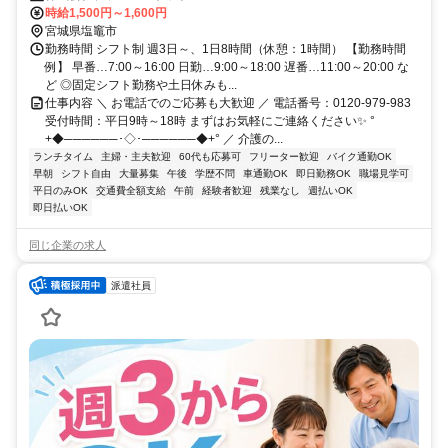
時給1,500円～1,600円
宮城県塩竈市
勤務時間 シフト制 週3日～、1日8時間（休憩：1時間） 【勤務時間
例】 早番…7:00～16:00 日勤…9:00～18:00 遅番…11:00～20:00 な
ど ◎固定シフト勤務や土日休みも...
仕事内容 ＼ お電話でのご応募も大歓迎 ／ 電話番号：0120-979-983
受付時間：平日9時～18時 まずはお気軽にご連絡ください✨ °
+◆──────･◇･──────◆+° ／ 介護の...
ランチタイム
主婦・主夫歓迎
60代も応募可
フリーター歓迎
バイク通勤OK
早朝
シフト自由
大量募集
午後
学歴不問
車通勤OK
即日勤務OK
職場見学可
平日のみOK
交通費全額支給
午前
経験者歓迎
残業なし
週払いOK
即日払いOK
同じ企業の求人
派遣社員