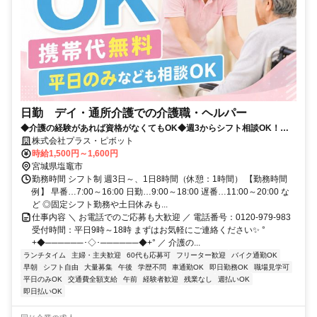
日勤 デイ・通所介護での介護職・ヘルパー
◆介護の経験があれば資格がなくてもOK◆週3からシフト相談OK！プ
ラス・ピボット独自の福利厚生が多数✨
株式会社プラス・ピボット
時給1,500円～1,600円
宮城県塩竈市
勤務時間 シフト制 週3日～、1日8時間（休憩：1時間） 【勤務時間
例】 早番…7:00～16:00 日勤…9:00～18:00 遅番…11:00～20:00 な
ど ◎固定シフト勤務や土日休みも...
仕事内容 ＼ お電話でのご応募も大歓迎 ／ 電話番号：0120-979-983
受付時間：平日9時～18時 まずはお気軽にご連絡ください✨ °
+◆──────･◇･──────◆+° ／ 介護の...
ランチタイム
主婦・主夫歓迎
60代も応募可
フリーター歓迎
バイク通勤OK
早朝
シフト自由
大量募集
午後
学歴不問
車通勤OK
即日勤務OK
職場見学可
平日のみOK
交通費全額支給
午前
経験者歓迎
残業なし
週払いOK
即日払いOK