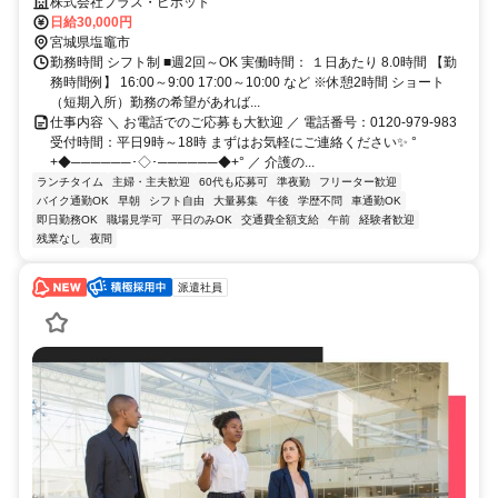
ラス・ピボット独自の福利厚生が多数✨
株式会社プラス・ピボット
日給30,000円
宮城県塩竈市
勤務時間 シフト制 ■週2回～OK 実働時間： １日あたり 8.0時間 【勤
務時間例】 16:00～9:00 17:00～10:00 など ※休憩2時間 ショート
（短期入所）勤務の希望があれば...
仕事内容 ＼ お電話でのご応募も大歓迎 ／ 電話番号：0120-979-983
受付時間：平日9時～18時 まずはお気軽にご連絡ください✨ °
+◆──────･◇･──────◆+° ／ 介護の...
ランチタイム
主婦・主夫歓迎
60代も応募可
準夜勤
フリーター歓迎
バイク通勤OK
早朝
シフト自由
大量募集
午後
学歴不問
車通勤OK
即日勤務OK
職場見学可
平日のみOK
交通費全額支給
午前
経験者歓迎
残業なし
夜間
派遣社員