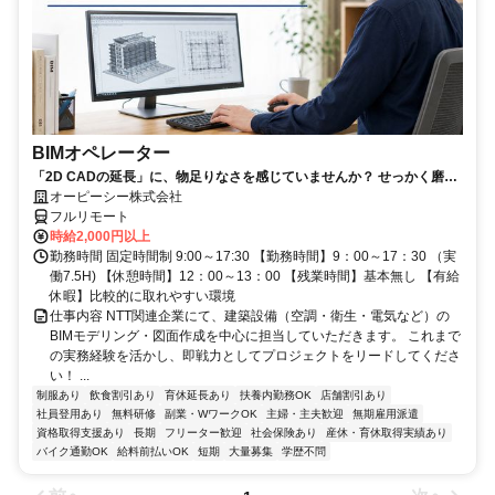
BIMオペレーター
「2D CADの延長」に、物足りなさを感じていませんか？ せっかく磨い
たそのRevitスキル、NTTグループの安定環境で「主役」として活かしま
オーピーシー株式会社
しょう！
フルリモート
時給2,000円以上
勤務時間 固定時間制 9:00～17:30 【勤務時間】9：00～17：30 （実
働7.5H) 【休憩時間】12：00～13：00 【残業時間】基本無し 【有給
休暇】比較的に取れやすい環境
仕事内容 NTT関連企業にて、建築設備（空調・衛生・電気など）の
BIMモデリング・図面作成を中心に担当していただきます。 これまで
の実務経験を活かし、即戦力としてプロジェクトをリードしてくださ
い！ ...
制服あり
飲食割引あり
育休延長あり
扶養内勤務OK
店舗割引あり
社員登用あり
無料研修
副業・WワークOK
主婦・主夫歓迎
無期雇用派遣
資格取得支援あり
長期
フリーター歓迎
社会保険あり
産休・育休取得実績あり
バイク通勤OK
給料前払いOK
短期
大量募集
学歴不問