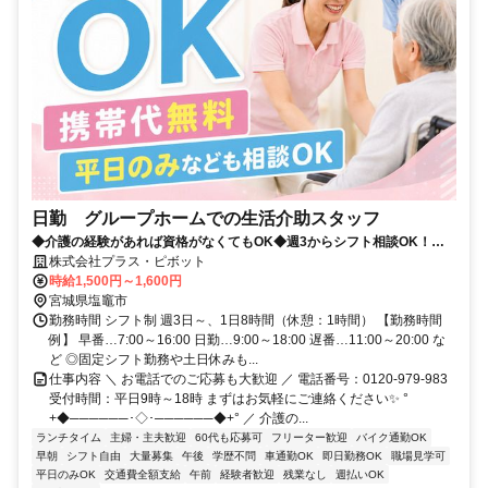
日勤 グループホームでの生活介助スタッフ
◆介護の経験があれば資格がなくてもOK◆週3からシフト相談OK！プ
ラス・ピボット独自の福利厚生が多数✨
株式会社プラス・ピボット
時給1,500円～1,600円
宮城県塩竈市
勤務時間 シフト制 週3日～、1日8時間（休憩：1時間） 【勤務時間
例】 早番…7:00～16:00 日勤…9:00～18:00 遅番…11:00～20:00 な
ど ◎固定シフト勤務や土日休みも...
仕事内容 ＼ お電話でのご応募も大歓迎 ／ 電話番号：0120-979-983
受付時間：平日9時～18時 まずはお気軽にご連絡ください✨ °
+◆──────･◇･──────◆+° ／ 介護の...
ランチタイム
主婦・主夫歓迎
60代も応募可
フリーター歓迎
バイク通勤OK
早朝
シフト自由
大量募集
午後
学歴不問
車通勤OK
即日勤務OK
職場見学可
平日のみOK
交通費全額支給
午前
経験者歓迎
残業なし
週払いOK