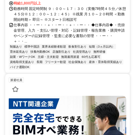
時給1,800円以上
勤務時間 固定時間制 ９：００～１７：３０（実働7時間４５分／休憩
４５分※１２：００～１２：４５） ※残業 月１０～２０時間 ＜勤務
開始時期＞ 即日～ ※スタート日相談可
仕事内容 ・・ー・・＋・・ー・・＋・・ー・・ ◆仕事内容◆ ・売掛
金管理、入力 ・支払い管理・対応 ・記録管理・報告業務 ・購買申請
やベンダーの記録管理 ・監査に必要な書類の管理 ・・ー・・
＋・・...
制服あり
標準中国語
業界未経験者歓迎
飲食割引あり
短期（3ヵ月以内）
育休延長あり
扶養内勤務OK
店舗割引あり
社員登用あり
無料研修
副業・WワークOK
主婦・主夫歓迎
無期雇用派遣
60代も応募可
資格取得支援あり
長期
フリーター歓迎
社会保険あり
産休・育休取得実績あり
バイク通勤OK
派遣社員