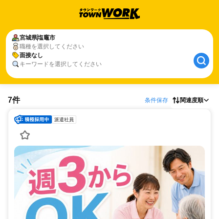
宮城県
塩竈市
職種を選択してください
面接なし
キーワードを選択してください
7件
条件保存
関連度順
派遣社員