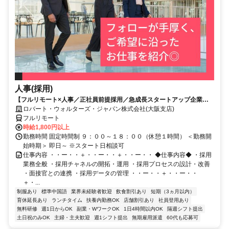
人事(採用)
【フルリモート×人事／正社員前提採用／急成長スタートアップ企業／
英語】Robert Walters
ロバート・ウォルターズ・ジャパン株式会社(大阪支店)
フルリモート
時給1,800円以上
勤務時間 固定時間制 ９：００～１８：００（休憩１時間） ＜勤務開
始時期＞ 即日～ ※スタート日相談可
仕事内容 ・・ー・・＋・・ー・・＋・・ー・・ ◆仕事内容◆ ・採用
業務全般 ・採用チャネルの開拓・運用 ・採用プロセスの設計・改善
・面接官との連携 ・採用データの管理 ・・ー・・＋・・ー・・
＋・...
制服あり
標準中国語
業界未経験者歓迎
飲食割引あり
短期（3ヵ月以内）
育休延長あり
ランチタイム
扶養内勤務OK
店舗割引あり
社員登用あり
無料研修
週1日からOK
副業・WワークOK
1日4時間以内OK
隔週シフト提出
土日祝のみOK
主婦・主夫歓迎
週1シフト提出
無期雇用派遣
60代も応募可