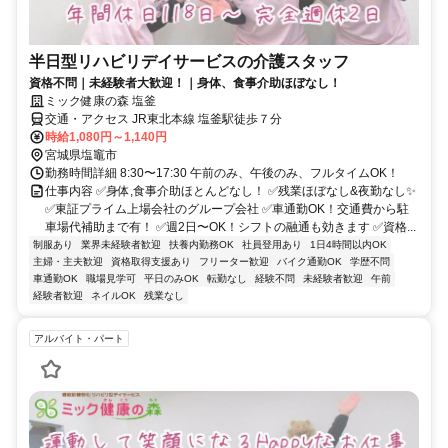
半日型リハビリデイサービスの介護スタッフ
資格不問｜未経験者大歓迎！｜身体、食事介助ほぼなし！
ミック健康の森 塩釜
交通・アクセス JR東北本線 塩釜駅徒歩７分
時給1,080円～1,140円
宮城県塩竈市
勤務時間詳細 8:30〜17:30 午前のみ、午後のみ、フルタイムOK！
仕事内容 ✅身体,食事介助ほとんどなし！ ✅残業ほぼなし&夜勤なし✨
✅東証プライム上場会社のグループ会社 ✅車通勤OK！交通費から駐
車場代補助まで有！ ✅週2日〜OK！シフトの融通も効きます ✅資格...
制服あり
業界未経験者歓迎
扶養内勤務OK
社員登用あり
1日4時間以内OK
主婦・主夫歓迎
資格取得支援あり
フリーター歓迎
バイク通勤OK
学歴不問
車通勤OK
職場見学可
平日のみOK
転勤なし
経験不問
未経験者歓迎
午前
経験者歓迎
ネイルOK
残業なし
アルバイト・パート