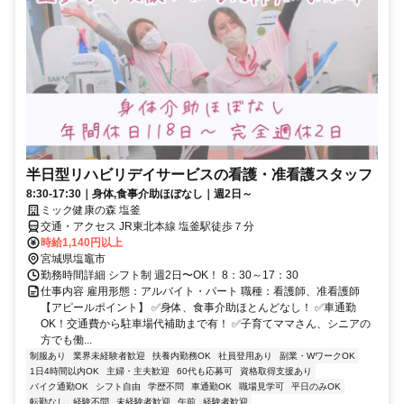
半日型リハビリデイサービスの看護・准看護スタッフ
8:30-17:30｜身体,食事介助ほぼなし｜週2日～
ミック健康の森 塩釜
交通・アクセス JR東北本線 塩釜駅徒歩７分
時給1,140円以上
宮城県塩竈市
勤務時間詳細 シフト制 週2日〜OK！ 8：30～17：30
仕事内容 雇用形態：アルバイト・パート 職種：看護師、准看護師
【アピールポイント】 ✅身体、食事介助ほとんどなし！ ✅車通勤
OK！交通費から駐車場代補助まで有！ ✅子育てママさん、シニアの
方でも働...
制服あり
業界未経験者歓迎
扶養内勤務OK
社員登用あり
副業・WワークOK
1日4時間以内OK
主婦・主夫歓迎
60代も応募可
資格取得支援あり
バイク通勤OK
シフト自由
学歴不問
車通勤OK
職場見学可
平日のみOK
転勤なし
経験不問
未経験者歓迎
午前
経験者歓迎