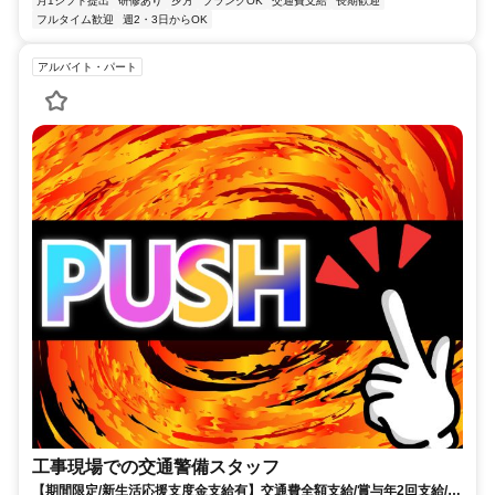
月1シフト提出
研修あり
夕方
ブランクOK
交通費支給
長期歓迎
フルタイム歓迎
週2・3日からOK
アルバイト・パート
工事現場での交通警備スタッフ
【期間限定/新生活応援支度金支給有】交通費全額支給/賞与年2回支給/合