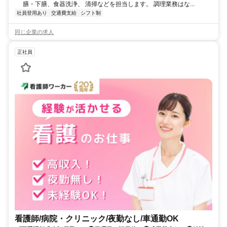
膳・下膳、食器洗浄、 清掃などを担当します。 調理業務はな...
社員登用あり
交通費支給
シフト制
同じ企業の求人
正社員
看護師/病院・クリニック/夜勤なし/車通勤OK