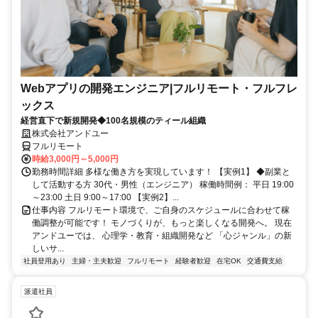
Webアプリの開発エンジニア|フルリモート・フルフレ
ックス
経営直下で新規開発◆100名規模のティール組織
株式会社アンドユー
フルリモート
時給3,000円～5,000円
勤務時間詳細 多様な働き方を実現しています！ 【実例1】 ◆副業と
して活動する方 30代・男性（エンジニア） 稼働時間例： 平日 19:00
～23:00 土日 9:00～17:00 【実例2】...
仕事内容 フルリモート環境で、ご自身のスケジュールに合わせて稼
働調整が可能です！ モノづくりが、もっと楽しくなる開発へ。 現在
アンドユーでは、 心理学・教育・組織開発など 「心ジャンル」の新
しいサ...
社員登用あり
主婦・主夫歓迎
フルリモート
経験者歓迎
在宅OK
交通費支給
派遣社員