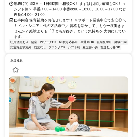
勤務時間 週3日～,1日6時間～相談OK！ まずはお試し短期もOK！ ＜
シフト例＞ 早番/7:00～14:00 中番/9:00～16:00、10:00～17:00 など
遅番/14:00～21:00...
仕事内容 保育補助をお任せします！ ※サポート業務中心で安心◎ ＼
ミドル・シニア世代の方活躍中／ 資格を活かして、もう一度働きま
せんか？ 経験よりも「子どもが好き」という気持ちを 大切にしてい
ます。 ...
社員登用あり
副業・WワークOK
60代も応募可
車通勤OK
職場見学可
経験不問
交通費全額支給
残業なし
ブランクOK
シフト制
履歴書不要
友達と応募OK
派遣社員