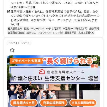
シフト例＞ 早番/7:00～14:00 中番/9:00～16:00、10:00～17:00 など
遅番/14:00～21:00...
仕事内容 お任せするのは、保育補助業務 ◇食事の介助、給食、おや
つの提供 ◇寝かしつけ ◇おむつ交換 ◇お絵描きや本の読み聞かせ ◇
お散歩や運動、遊び方指導 …等々、クラスによって若干変わります
が、補...
社員登用あり
副業・WワークOK
60代も応募可
車通勤OK
職場見学可
経験不問
交通費全額支給
残業なし
ブランクOK
シフト制
履歴書不要
友達と応募OK
アルバイト・パート