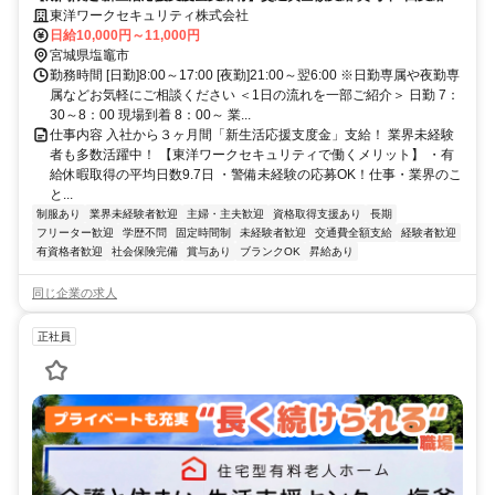
否連絡最短当日/希望休取得可
東洋ワークセキュリティ株式会社
日給10,000円～11,000円
宮城県塩竈市
勤務時間 [日勤]8:00～17:00 [夜勤]21:00～翌6:00 ※日勤専属や夜勤専
属などお気軽にご相談ください ＜1日の流れを一部ご紹介＞ 日勤 7：
30～8：00 現場到着 8：00～ 業...
仕事内容 入社から３ヶ月間「新生活応援支度金」支給！ 業界未経験
者も多数活躍中！ 【東洋ワークセキュリティで働くメリット】 ・有
給休暇取得の平均日数9.7日 ・警備未経験の応募OK！仕事・業界のこ
と...
制服あり
業界未経験者歓迎
主婦・主夫歓迎
資格取得支援あり
長期
フリーター歓迎
学歴不問
固定時間制
未経験者歓迎
交通費全額支給
経験者歓迎
有資格者歓迎
社会保険完備
賞与あり
ブランクOK
昇給あり
同じ企業の求人
正社員