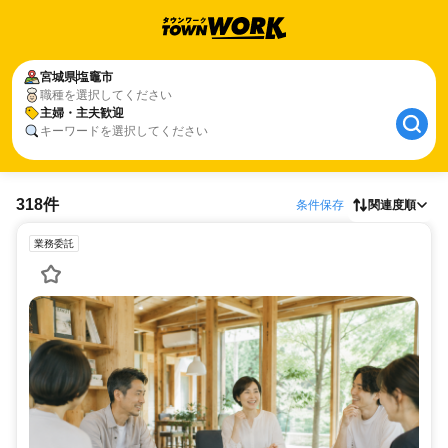
宮城県
塩竈市
職種を選択してください
主婦・主夫歓迎
キーワードを選択してください
318件
条件保存
関連度順
業務委託