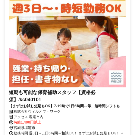
短期も可能な保育補助スタッフ【資格必
須】/kc040101
【まずはお試し短期もOK】7-19時で1日6時間～等、短時間シフトも
OK！【ミドル・シニア応援】
株式会社ウィルオブ・ワーク
アクセス 塩竃市内
時給1,400円以上
宮城県塩竈市
勤務時間 週3日～,1日6時間～相談OK！ まずはお試し短期もOK！ ＜