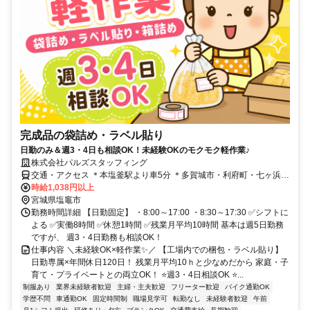
完成品の袋詰め・ラベル貼り
日勤のみ＆週3・4日も相談OK！未経験OKのモクモク軽作業♪
株式会社パルズスタッフィング
交通・アクセス ＊本塩釜駅より車5分 ＊多賀城市・利府町・七ヶ浜
町・仙台市宮城野区からも車で30分圏内！
時給1,038円以上
宮城県塩竈市
勤務時間詳細 【日勤固定】 ・8:00～17:00 ・8:30～17:30 ✅シフトに
よる ✅実働8時間 ✅休憩1時間 ✅残業月平均10時間 基本は週5日勤務
ですが、 週3・4日勤務も相談OK！
仕事内容 ＼未経験OK×軽作業✨／ 【工場内での梱包・ラベル貼り】
日勤専属×年間休日120日！ 残業月平均10ｈと少なめだから 家庭・子
育て・プライベートとの両立OK！ ⭐週3・4日相談OK ⭐...
制服あり
業界未経験者歓迎
主婦・主夫歓迎
フリーター歓迎
バイク通勤OK
学歴不問
車通勤OK
固定時間制
職場見学可
転勤なし
未経験者歓迎
午前