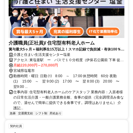
介護職員(正社員)/ 住宅型有料老人ホーム
賞与最大5ヶ月＋福利厚生15万以上！スマホ記録で負担減・有休100％・
早遅なし2交代。急な対応も還元！【ITと仕組みで業務を省力化 還元と
介護と住まい生活支援センター塩釜
休息を最大化】 ●記録をIT化で手書き削減＆研修や会議はオンラインで
アクセス: 東塩釜駅 ー バスで１０分程度（伊保石公園前 下車 徒歩
負担軽減！ ●外食・誕生日・被服費・旅行費など年間15万円超の福利厚
月給220,000円～270,000円
３分） 塩釜駅 ー 車で１０分程度
生を別途支給 ●有休消化100％を推進！残業ゼロも可 ●最高賞与年5ヶ月
宮城県塩竈市
分！360度評価制度制●評価次第で年収60万差！頑張りを正当に給与へ反
勤務時間・曜日: 日勤 ⑴ 8:00 ～ 17:00 休憩時間 60分 夜勤
映 ●緊急搬送は専門スタッフが交代！仕組みと制度で業務負担の軽減と
(1) 15:00 ～ 翌 9:00 (2) 17:00 〜 翌 8:00 (3) 20:00 〜
スタッフ還元を両立！
翌9:00 ...
仕事内容: 住宅型有料老人ホームのケアスタッフ 業務内容：入居者様
の日常生活介護・一般介護業務全般、食事の提供（完全調理済み食な
ので、湯せんで簡単に提供できる食事です。調理はありません） 介
護記...
急募
交通費支給
シフト制
昇給あり
契約社員