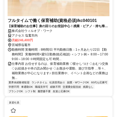
フルタイムで働く保育補助(資格必須)/kc040101
【保育補助のお仕事】身の回りのお世話中心！残業・ピアノ・持ち帰り
仕事なし♪【平日のみも可能！】
株式会社ウィルオブ・ワーク
アクセス 塩竃市内
月給246,400円
宮城県塩竈市
勤務時間 実働時間：8時間/日 平均勤務日数：1ヶ月あたり22日 【勤
務時間】 実働8時間×週5日勤務(他応相談) ＜シフト例＞ 8:00～17:00
9:00～18:00 ※時間固定も可 時間...
仕事内容 お任せするのは、保育補助業務 ◇寝かしつけ ◇おむつ交換
◇お絵描きや本の読み聞かせ ◇お散歩や運動、遊び方指導 …等々、
補助業務が中心になります♪ 担任業務や、イベント企画などの業務は
無...
業界未経験者歓迎
ランチタイム
社員登用あり
副業・WワークOK
60代も応募可
学歴不問
車通勤OK
職場見学可
経験不問
交通費全額支給
残業なし
ブランクOK
シフト制
履歴書不要
友達と応募OK
派遣社員