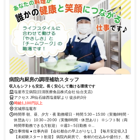
病院内厨房の調理補助スタッフ
収入もシフトも安定。長く安心して働ける環境です
塩釜市立病院(日清医療食品株式会社 仙台支店)
アクセス JR仙石線西塩釜駅より 徒歩約3分
時給1,100円以上
宮城県塩竈市
時間帯 朝、昼、夕方・夜 勤務曜日・時間 5:30～15:00（実働8時間・
休憩あり） 10:30～20:00（実働8時間・休憩あり） ※シフト制（両
時間帯勤務できる方歓迎） ※週3～5日勤務 ※...
仕事情報 ● 仕事内容 【会社都合の早上がりなし】 【毎月安定収入】
【未経験スタート歓迎】 病院内厨房で、 食材の仕込みや盛付け、 配