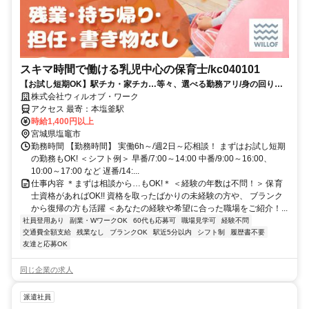
スキマ時間で働ける乳児中心の保育士/kc040101
【お試し短期OK】駅チカ・家チカ…等々、選べる勤務アリ/身の回りの
お世話中心♪
株式会社ウィルオブ・ワーク
アクセス 最寄：本塩釜駅
時給1,400円以上
宮城県塩竈市
勤務時間 【勤務時間】 実働6h～/週2日～応相談！ まずはお試し短期
の勤務もOK! ＜シフト例＞ 早番/7:00～14:00 中番/9:00～16:00、
10:00～17:00 など 遅番/14:...
仕事内容 ＊まずは相談から…もOK!＊ ＜経験の年数は不問！＞ 保育
士資格があればOK!! 資格を取ったばかりの未経験の方や、 ブランク
から復帰の方も活躍 ＜あなたの経験や希望に合った職場をご紹介！...
社員登用あり
副業・WワークOK
60代も応募可
職場見学可
経験不問
交通費全額支給
残業なし
ブランクOK
駅近5分以内
シフト制
履歴書不要
友達と応募OK
同じ企業の求人
派遣社員