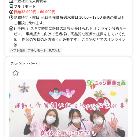
業務
一般社団法人博愛会
フルリモート
日給32,000円～80,000円
勤務時間・曜日: ✅勤務時間 毎週水曜日 10:00～19:00 ※他の曜日も
ご相談に乗れます。
仕事内容: スキマ時間に医師の診察が受けられる オンライン診療サー
ビス。 事業拡大に向けて患者様に 高品質な医療の提供をしていくた
め、 医師の皆様のお力添えが必要です！ ご自宅などでのオンライン
診...
シフト自由
フルリモート
残業なし
アルバイト・パート