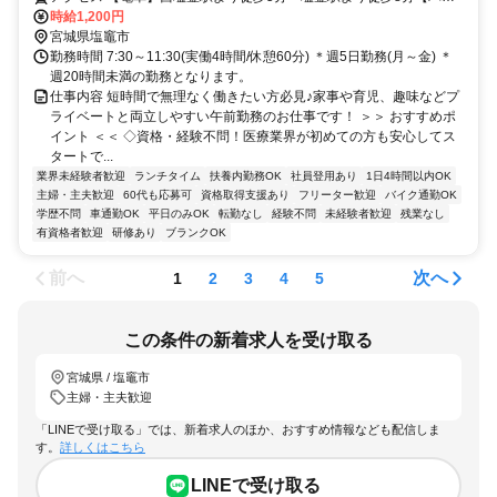
ス】病院前にバス停あり【車】車通勤OK
時給1,200円
宮城県塩竈市
勤務時間 7:30～11:30(実働4時間/休憩60分) ＊週5日勤務(月～金) ＊
週20時間未満の勤務となります。
仕事内容 短時間で無理なく働きたい方必見♪家事や育児、趣味などプ
ライベートと両立しやすい午前勤務のお仕事です！ ＞＞ おすすめポ
イント ＜＜ ◇資格・経験不問！医療業界が初めての方も安心してス
タートで...
業界未経験者歓迎
ランチタイム
扶養内勤務OK
社員登用あり
1日4時間以内OK
主婦・主夫歓迎
60代も応募可
資格取得支援あり
フリーター歓迎
バイク通勤OK
学歴不問
車通勤OK
平日のみOK
転勤なし
経験不問
未経験者歓迎
残業なし
有資格者歓迎
研修あり
ブランクOK
前へ
次へ
1
2
3
4
5
この条件の新着求人を受け取る
宮城県 / 塩竈市
主婦・主夫歓迎
「LINEで受け取る」では、新着求人のほか、おすすめ情報なども配信しま
す。
詳しくはこちら
LINEで受け取る