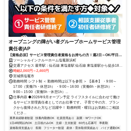
オープニングの障がい者グループホームサービス管理
責任者|AP
【資格必須】サービス管理責任者資格をお持ちの方！週2日～OK/平日の
みOK/残業ほぼなし！家庭や私生活と無理なく両立◎
ソーシャルインクルーホーム塩竈新浜町
交通アクセス 最寄駅：仙石線 東塩釜駅 仙石線 東塩釜駅から徒歩18分
(車5分)
時給2,060円～2,460円
宮城県塩竈市
勤務時間 シフト制 ＜ 勤務時間は以下を参照 ＞ 【基本】 ・9:00～
17:00（実働7h・休憩1h） ・9:00～16:00（実働6h・休憩1h） ・
9:00～15:00（実働5h・休憩1h）...
仕事内容 ◆2026年9月オープン予定 ライフスタイルに合わせて働け
るサービス管理責任者としてのお仕事です。 子育て中の方、ブラン
クから復帰された方など活躍中！ 勤務時間・曜日はお気軽にご相談
くださ...
業界未経験者歓迎
扶養内勤務OK
社員登用あり
副業・WワークOK
1日4時間以内OK
土日祝のみOK
主婦・主夫歓迎
60代も応募可
準夜勤
資格取得支援あり
長期
フリーター歓迎
産休・育休取得実績あり
バイク通勤OK