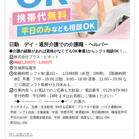
日勤 デイ・通所介護での介護職・ヘルパー
◆介護の経験があれば資格がなくてもOK◆週3からシフト相談OK！プ
ラス・ピボット独自の福利厚生が多数✨
株式会社プラス・ピボット
時給1,500円～1,600円
宮城県塩竈市
勤務時間 シフト制 週3日～、1日8時間（休憩：1時間） 【勤務時間
例】 早番…7:00～16:00 日勤…9:00～18:00 遅番…11:00～20:00 な
ど ◎固定シフト勤務や土日休みも...
仕事内容 ＼ お電話でのご応募も大歓迎 ／ 電話番号：0120-979-983
受付時間：平日9時～18時 まずはお気軽にご連絡ください✨ °
+◆──────･◇･──────◆+° ／ 介護の...
ランチタイム
主婦・主夫歓迎
60代も応募可
フリーター歓迎
バイク通勤OK
早朝
シフト自由
大量募集
午後
学歴不問
車通勤OK
即日勤務OK
職場見学可
平日のみOK
交通費全額支給
午前
経験者歓迎
残業なし
週払いOK
即日払いOK
同じ企業の求人