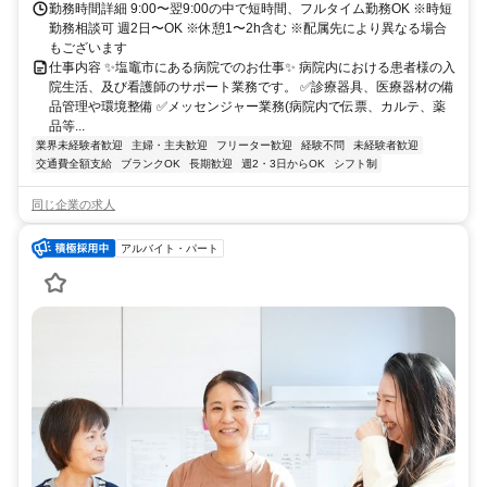
勤務時間詳細 9:00〜翌9:00の中で短時間、フルタイム勤務OK ※時短
勤務相談可 週2日〜OK ※休憩1〜2h含む ※配属先により異なる場合
もございます
仕事内容 ✨塩竈市にある病院でのお仕事✨ 病院内における患者様の入
院生活、及び看護師のサポート業務です。 ✅診療器具、医療器材の備
品管理や環境整備 ✅メッセンジャー業務(病院内で伝票、カルテ、薬
品等...
業界未経験者歓迎
主婦・主夫歓迎
フリーター歓迎
経験不問
未経験者歓迎
交通費全額支給
ブランクOK
長期歓迎
週2・3日からOK
シフト制
同じ企業の求人
アルバイト・パート