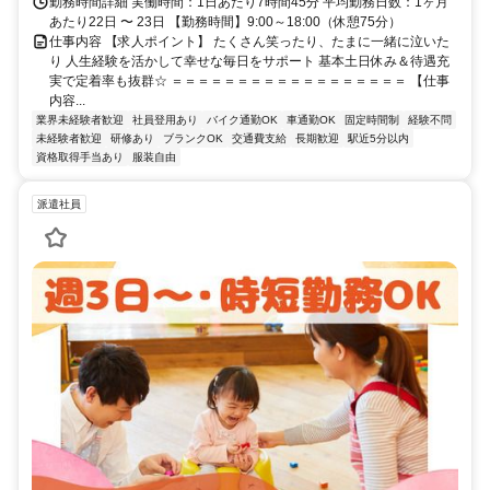
勤務時間詳細 実働時間：1日あたり7時間45分 平均勤務日数：1ヶ月
あたり22日 〜 23日 【勤務時間】9:00～18:00（休憩75分）
仕事内容 【求人ポイント】 たくさん笑ったり、たまに一緒に泣いた
り 人生経験を活かして幸せな毎日をサポート 基本土日休み＆待遇充
実で定着率も抜群☆ ＝＝＝＝＝＝＝＝＝＝＝＝＝＝＝＝＝＝ 【仕事
内容...
業界未経験者歓迎
社員登用あり
バイク通勤OK
車通勤OK
固定時間制
経験不問
未経験者歓迎
研修あり
ブランクOK
交通費支給
長期歓迎
駅近5分以内
資格取得手当あり
服装自由
派遣社員