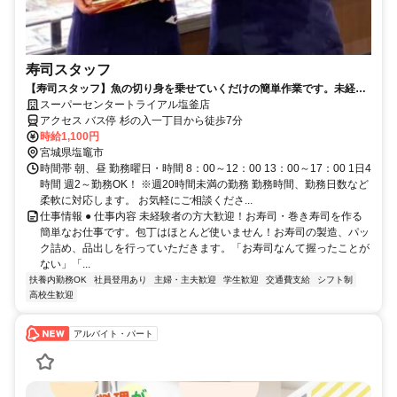
寿司スタッフ
【寿司スタッフ】魚の切り身を乗せていくだけの簡単作業です。未経験
者大歓迎！
スーパーセンタートライアル塩釜店
アクセス バス停 杉の入一丁目から徒歩7分
時給1,100円
宮城県塩竈市
時間帯 朝、昼 勤務曜日・時間 8：00～12：00 13：00～17：00 1日4
時間 週2～勤務OK！ ※週20時間未満の勤務 勤務時間、勤務日数など
柔軟に対応します。 お気軽にご相談くださ...
仕事情報 ● 仕事内容 未経験者の方大歓迎！お寿司・巻き寿司を作る
簡単なお仕事です。包丁はほとんど使いません！お寿司の製造、パッ
ク詰め、品出しを行っていただきます。「お寿司なんて握ったことが
ない」「...
扶養内勤務OK
社員登用あり
主婦・主夫歓迎
学生歓迎
交通費支給
シフト制
高校生歓迎
アルバイト・パート