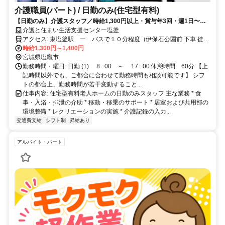
介護職員(パート) / 日勤のみ(住宅型有料)
【日勤のみ】介護スタッフ／時給1,300円以上・賞与年3回・週1日〜勤
務日数相談OK スマホ記録で負担減・有休100％・早遅なし。急な対応
介護と住まい生活支援センター塩釜
も還元！【ITと仕組みで業務を省力化】 ●記録をIT化で手書き削減＆研修
アクセス: 東塩釜駅 ー バスで１０分程度（伊保石公園前 下車 徒歩
や会議はオンラインで負担軽減！ ●外食・誕生日・被服費・旅行費など
時給1,300円～1,400円
３分） 塩釜駅 ー 車で１０分程度
年間15万円超の福利厚生を別途支給 ●有休消化100％を推進！残業ゼロ
宮城県塩竈市
も可 ●最高賞与年5ヶ月分！360度評価制度制●評価次第で賞与増額！頑
勤務時間・曜日: 日勤 (1) 8 : 00 ～ 17 : 00 休憩時間 60分 【上
張りを正当に給与へ反映 ・仕組みと制度で業務負担の軽減とスタッフ還
記時間以外でも、ご都合に合わせて勤務時間も相談可能です】 シフ
元を両立！
トの都合上、勤務時間が若干変動すること...
仕事内容: 住宅型有料老人ホームの日勤のみスタッフ 主な業務 * 食
事・入浴・排泄の介助 * 移動・移乗のサポート * 居室および共用部の
環境整備 * レクリエーションの実施 * 介護記録の入力...
交通費支給
シフト制
昇給あり
アルバイト・パート