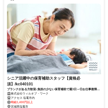
シニア活躍中の保育補助スタッフ【資格必
須】/kc040101
ブランクがある方歓迎♪負担の少ない保育補助で週3日～◎お仕事復帰し
ませんか？書き物・ピアノ・保護者対応もありません！
株式会社ウィルオブ・ワーク
アクセス 塩竃市内
時給1,400円以上
宮城県塩竈市