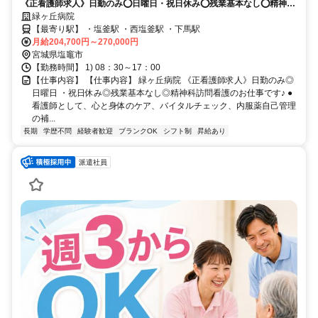
《正看護師求人》日勤のみ⭕日曜日・祝日休み⭕残業基本なし⭕精神科
訪問看護のお仕事です✨
緑ヶ丘病院
【最寄り駅】 ・塩釜駅 ・西塩釜駅 ・下馬駅
月給204,700円～270,000円
宮城県塩竈市
【勤務時間】 1) 08：30～17：00
【仕事内容】 【仕事内容】 緑ヶ丘病院 《正看護師求人》日勤のみ◎
日曜日 ・祝日休み◎残業基本なし◎精神科訪問看護のお仕事です♪ ●
看護師として、心と身体のケア、バイタルチェック、内服薬自己管理
の補...
長期
学歴不問
経験者歓迎
ブランクOK
シフト制
昇給あり
派遣社員