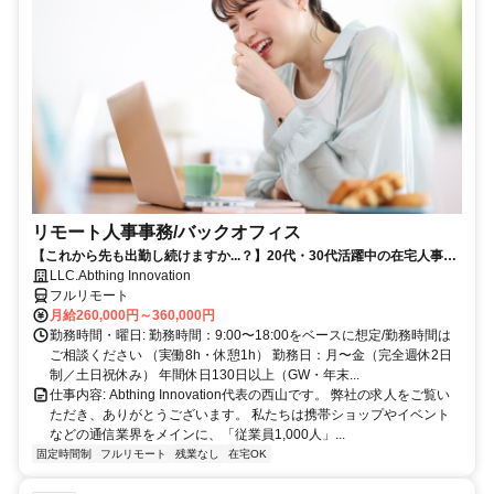
リモート人事事務/バックオフィス
【これから先も出勤し続けますか...？】20代・30代活躍中の在宅人事ポ
ジション
LLC.Abthing Innovation
フルリモート
月給260,000円～360,000円
勤務時間・曜日: 勤務時間：9:00〜18:00をベースに想定/勤務時間は
ご相談ください （実働8h・休憩1h） 勤務日：月〜金（完全週休2日
制／土日祝休み） 年間休日130日以上（GW・年末...
仕事内容: Abthing Innovation代表の西山です。 弊社の求人をご覧い
ただき、ありがとうございます。 私たちは携帯ショップやイベント
などの通信業界をメインに、「従業員1,000人」...
固定時間制
フルリモート
残業なし
在宅OK