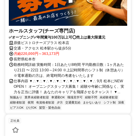
ホールスタッフ(チーズ専門店)
✅オープニング✅年間賞与100万以上可⭕️売上は最大限還元
原価ビストロチーズプラス 松本店
交通・アクセス 松本駅から徒歩5分
月給220,000円～363,173円
長野県松本市
勤務時間詳細 実働時間：1日あたり8時間 平均勤務日数：1ヶ月あた
り21日 〜 22日 13:00～24:00 ※上記時間帯のシフト制（休憩あり）
※電車通勤の方は、終電時間の考慮をいたします
仕事内容 ▼∴▼∴▼∴▼∴▼∴▼∴▼∴▼∴▼∴▼∴ 9月 松本にNEW
OPEN！ オープニングスタッフ大募集！ 経験や年齢に関係なく、実
力を正当に評価！ あなたのキャリアを飛躍させるチャンス！ ▼...
制服あり
業界未経験者歓迎
車通勤OK
職場見学可
経験不問
未経験者歓迎
経験者歓迎
夜間
有資格者歓迎
夕方
交通費支給
まかないあり
シフト制
深夜
ピアスOK
ひげOK
髪型・髪色自由
正社員