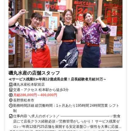
磯丸水産の店舗スタッフ
≪サービス残業0≫年商12億成長企業！店長経験者月給30万～
磯丸水産松本駅前店
交通・アクセス 松本駅から徒歩3分
月給286,000円～400,000円
長野県松本市
勤務時間詳細 総労働時間：1ヶ月あたり195時間 24時間営業 シフト
制
仕事内容 ＼求人のポイント／ ―――――――――――――― ✅飲食
店にて店長クラス経験必須 ✅労務管理がしっかり！ サービス残業ゼ
ロ♪ ✅年商12億円25店舗を展開する安定基盤◎ ✅個性を大事に応援...