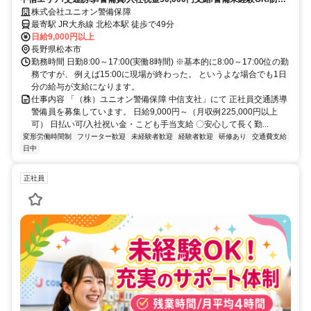
着支給/WワークOK
株式会社ユニオン警備保障
最寄駅 JR大糸線 北松本駅 徒歩で49分
日給9,000円以上
長野県松本市
勤務時間 日勤8:00～17:00(実働8時間) ※基本的に8:00～17:00位の勤
務ですが、 例えば15:00に現場が終わった。 というよな場合でも1日
分の給与が支給になります。
仕事内容 「（株）ユニオン警備保障 中信支社」にて 正社員交通誘導
警備員を募集しています。 日給9,000円～（月収例225,000円以上
可） 日払い可/入社祝い金・こども手当支給 〇安心して長く勤...
変形労働時間制
フリーター歓迎
未経験者歓迎
経験者歓迎
研修あり
交通費支給
日中
正社員