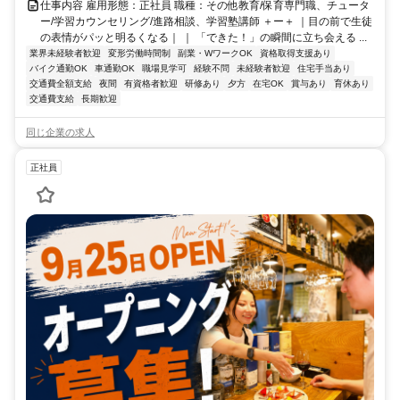
仕事内容 雇用形態：正社員 職種：その他教育/保育専門職、チュータ
ー/学習カウンセリング/進路相談、学習塾講師 ＋ー＋ ｜目の前で生徒
の表情がパッと明るくなる｜ ｜ 「できた！」の瞬間に立ち会える ...
業界未経験者歓迎
変形労働時間制
副業・WワークOK
資格取得支援あり
バイク通勤OK
車通勤OK
職場見学可
経験不問
未経験者歓迎
住宅手当あり
交通費全額支給
夜間
有資格者歓迎
研修あり
夕方
在宅OK
賞与あり
育休あり
交通費支給
長期歓迎
同じ企業の求人
正社員