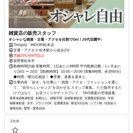
雑貨店の販売スタッフ
オシャレな雑貨・古着・アクセを社割でGet！20代活躍中♪
Thingsly MIDORI松本店
交通・アクセス 松本駅から徒歩2分
月給205,408円以上
長野県松本市
勤務時間詳細 実働時間：1日あたり8時間 平均勤務日数：1ヶ月あた
り18日 〜 20日 【勤務時間】 10:00～20:00 (実働8時間、休憩90分)
◆時間・曜日応相談！ ◆早番、遅番を基本と...
仕事内容 「好き」を仕事に！ 雑貨・アクセ・ファッションを通し
て、 “自分らしいセンス”を活かせる スタッフ募集。 ただ販売するだ
けではなく、 お店づくりやディスプレイ、 SNS感覚の売場提案、...
業界未経験者歓迎
転勤なし
経験不問
未経験者歓迎
交通費全額支給
午前
経験者歓迎
夕方
ブランクOK
交通費支給
駅近5分以内
シフト制
社割あり
服装自由
髪型・髪色自由
正社員