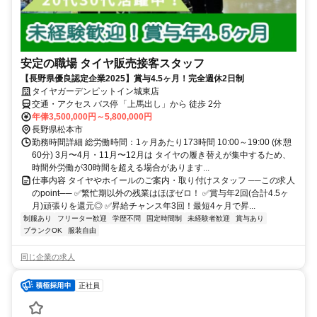
安定の職場 タイヤ販売接客スタッフ
【長野県優良認定企業2025】賞与4.5ヶ月！完全週休2日制
タイヤガーデンピットイン城東店
交通・アクセス バス停「上馬出し」から 徒歩 2分
年俸3,500,000円～5,800,000円
長野県松本市
勤務時間詳細 総労働時間：1ヶ月あたり173時間 10:00～19:00 (休憩
60分) 3月〜4月・11月〜12月は タイヤの履き替えが集中するため、
時間外労働が30時間を超える場合があります...
仕事内容 タイヤやホイールのご案内・取り付けスタッフ ──この求人
のpoint── ✅繁忙期以外の残業はほぼゼロ！ ✅賞与年2回(合計4.5ヶ
月)頑張りを還元◎ ✅昇給チャンス年3回！最短4ヶ月で昇...
制服あり
フリーター歓迎
学歴不問
固定時間制
未経験者歓迎
賞与あり
ブランクOK
服装自由
同じ企業の求人
正社員