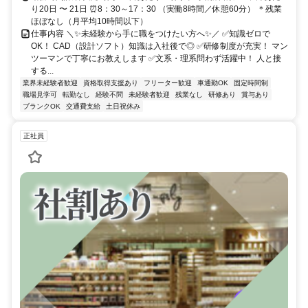
り20日 〜 21日 ⏰8：30～17：30 （実働8時間／休憩60分） ＊残業
ほぼなし（月平均10時間以下）
仕事内容 ＼✨未経験から手に職をつけたい方へ✨／ ✅知識ゼロで
OK！ CAD（設計ソフト）知識は入社後で◎ ✅研修制度が充実！ マン
ツーマンで丁寧にお教えします ✅文系・理系問わず活躍中！ 人と接
する...
業界未経験者歓迎
資格取得支援あり
フリーター歓迎
車通勤OK
固定時間制
職場見学可
転勤なし
経験不問
未経験者歓迎
残業なし
研修あり
賞与あり
ブランクOK
交通費支給
土日祝休み
正社員