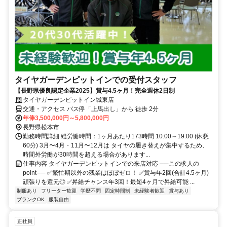
タイヤガーデンピットインでの受付スタッフ
【長野県優良認定企業2025】賞与4.5ヶ月！完全週休2日制
タイヤガーデンピットイン城東店
交通・アクセス バス停「上馬出し」から 徒歩 2分
年俸3,500,000円～5,800,000円
長野県松本市
勤務時間詳細 総労働時間：1ヶ月あたり173時間 10:00～19:00 (休憩
60分) 3月〜4月・11月〜12月は タイヤの履き替えが集中するため、
時間外労働が30時間を超える場合があります...
仕事内容 タイヤガーデンピットインでの来店対応 ──この求人の
point── ✅繁忙期以外の残業はほぼゼロ！ ✅賞与年2回(合計4.5ヶ月)
頑張りを還元◎ ✅昇給チャンス年3回！最短4ヶ月で昇給可能 ...
制服あり
フリーター歓迎
学歴不問
固定時間制
未経験者歓迎
賞与あり
ブランクOK
服装自由
正社員