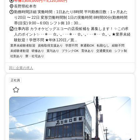
年俸3,600,000円～5,120,000円
長野県松本市
勤務時間詳細 実働時間：1日あたり8時間 平均勤務日数：1ヶ月あた
り20日 〜 22日 変形労働時間制 1日の実働時間 8時間00分(勤務時間
帯(目安) 9:00～6:00) シフト例 10：30...
仕事内容 カラオケビッグエコーの店長候補を 募集します！ ✨この求
人のポイント✨ ･･＊･･ ☆｡･｡･ ･･＊･･ ☆｡･｡･ ･･＊･･ ☆｡･｡ ★業界未経
験歓迎！学歴不問 ★年休120日／賞...
業界未経験者歓迎
資格取得支援あり
学歴不問
車通勤OK
転勤なし
経験不問
未経験者歓迎
研修あり
賞与あり
ブランクOK
育休あり
交通費支給
シフト制
社割あり
寮・社宅あり
同じ企業の求人
正社員