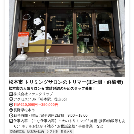
松本市 トリミングサロンのトリマー(正社員・経験者)
松本市の人気サロン★ 業績好調のためスタッフ募集！
株式会社ファンクリップ
アクセス: * JR「松本駅」徒歩6分
月給210,000円～350,000円
長野県松本市
勤務時間・曜日: 完全週休2日制 9:00～18:00
仕事内容: 【主な仕事内容】 * 犬のトリミング * 施術･接客(物販等もあ
り) * ホテルお預かり対応 * お世話全般 * 事務作業 など
交通費支給
駅近5分以内
シフト制
昇給あり