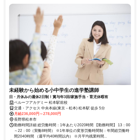
未経験から始める小中学生の進学塾講師
日・月休みの週休2日制！賞与年3回/家族手当・育児休暇有
ベルーフアカデミー 松本駅前校
交通・アクセス 中央本線(東京－松本) 松本駅 徒歩 5分
月給236,000円～278,000円
長野県松本市
勤務時間詳細 総労働時間：1年あたり2020時間 【勤務時間】 13：00
～22：00（実働8時間） ※1年単位の変形労働時間制：年間総労働時
間2040時間 （週平均40時間以内） ※月平均残業時間...