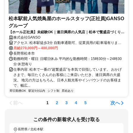
松本駅前人気焼鳥屋のホールスタッフ(正社員)GANSO
グループ
【ホール正社員】未経験OK｜連日満席の人気店｜松本で繁盛店づくりに
挑戦（月休み８日）
株式会社GANSO
アクセス: 松本駅徒歩3分 自動車通勤可、従業員用の駐車場有りま
す！
月給270,000円～400,000円
長野県松本市
勤務時間・曜日: ​日曜日休み 平均的な勤務時間：15時30分～24時30
分 休憩有り
仕事内容: 松本で一番の“超繁盛店”を本気で目指しています。 おかげ
さまで、毎日たくさんのお客様にご来店いただき、連日満席の大盛
況。 地元の方はもちろん、日本人観光客やインバウンドのお客様ま
で、幅広...
即日勤務OK
駅近5分以内
シフト制
昇給あり
前へ
次へ
1
2
3
4
5
この条件の新着求人を受け取る
長野県 / 北松本駅