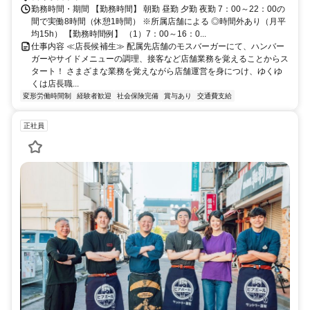
勤務時間・期間 【勤務時間】 朝勤 昼勤 夕勤 夜勤 7：00～22：00の
間で実働8時間（休憩1時間） ※所属店舗による ◎時間外あり（月平
均15h） 【勤務時間例】 （1）7：00～16：0...
仕事内容 ≪店長候補生≫ 配属先店舗のモスバーガーにて、ハンバー
ガーやサイドメニューの調理、接客など店舗業務を覚えることからス
タート！ さまざまな業務を覚えながら店舗運営を身につけ、ゆくゆ
くは店長職...
変形労働時間制
経験者歓迎
社会保険完備
賞与あり
交通費支給
正社員