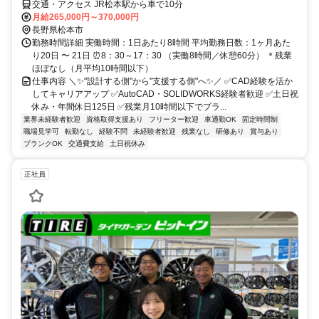
交通・アクセス JR松本駅から車で10分
月給265,000円～370,000円
長野県松本市
勤務時間詳細 実働時間：1日あたり8時間 平均勤務日数：1ヶ月あた
り20日 〜 21日 ⏰8：30～17：30 （実働8時間／休憩60分） ＊残業
ほぼなし（月平均10時間以下）
仕事内容 ＼✨"設計する側"から"支援する側"へ✨／ ✅CAD経験を活か
してキャリアアップ ✅AutoCAD・SOLIDWORKS経験者歓迎 ✅土日祝
休み・年間休日125日 ✅残業月10時間以下でプラ...
業界未経験者歓迎
資格取得支援あり
フリーター歓迎
車通勤OK
固定時間制
職場見学可
転勤なし
経験不問
未経験者歓迎
残業なし
研修あり
賞与あり
ブランクOK
交通費支給
土日祝休み
正社員