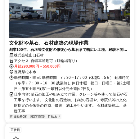
文化財や墓石、石材建築の現場作業
創業100年、石垣等文化財の修復から墓石まで幅広い工種。経験不問、
経験者優遇、賞与年2回、昇給有
株式会社山口石材
アクセス: 自転車通勤可（駐輪場有り）
月給290,000円～550,000円
長野県松本市
勤務時間・曜日: 勤務時間 7：30～17：00（休憩1．5ｈ） 勤務時間
（冬季）7：30～16：30 残業無し 休日休暇 祝日・日曜日・第2土曜
日～第五土曜日(第1土曜日以外完全週休2日制）...
仕事内容: 墓石の加工や組み立て作業、クレーン等を使って墓石や石
工事を行います。 文化財の石造物、お城の石垣や、寺院仏閣の文化
財指定の石像等の作成、修復、施工を行います。 石材建築施工、基
礎工事...
即日勤務OK
固定時間制
昇給あり
正社員