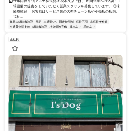
仕事内容 中信アスナ株式会社 松本支店では、 民間企業への空調・工
場設備の提案を していただく営業スタッフを募集しています。 ◎未
経験歓迎！ お客様はサービス業の大型チェーン店や小売店の店舗、
福祉...
業界未経験者歓迎
長期
車通勤OK
固定時間制
経験不問
未経験者歓迎
交通費全額支給
経験者歓迎
社会保険完備
賞与あり
昇給あり
正社員