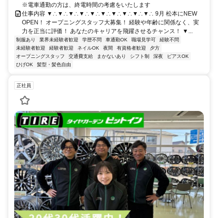
※電車通勤の方は、終電時間の考慮をいたします
仕事内容 ▼∴▼∴▼∴▼∴▼∴▼∴▼∴▼∴▼∴▼∴ 9月 松本にNEW
OPEN！ オープニングスタッフ大募集！ 経験や年齢に関係なく、実
力を正当に評価！ あなたのキャリアを飛躍させるチャンス！ ▼...
制服あり
業界未経験者歓迎
学歴不問
車通勤OK
職場見学可
経験不問
未経験者歓迎
経験者歓迎
ネイルOK
夜間
有資格者歓迎
夕方
オープニングスタッフ
交通費支給
まかないあり
シフト制
深夜
ピアスOK
ひげOK
髪型・髪色自由
正社員