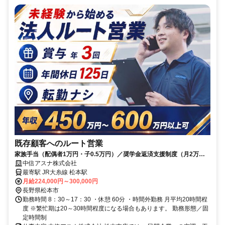
既存顧客へのルート営業
家族手当（配偶者1万円・子0.5万円）／奨学金返済支援制度（月2万円
迄）／資格手当／他、各種手当充実
中信アスナ株式会社
最寄駅 JR大糸線 松本駅
月給224,000円～300,000円
長野県松本市
勤務時間 8：30～17：30 ・休憩 60分 ・時間外勤務 月平均20時間程
度 ※繁忙期は20～30時間程度になる場合もあります。 勤務形態／固
定時間制