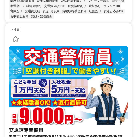
業界未経験者歓迎
変形労働時間制
資格取得支援あり
フリーター歓迎
学歴不問
車通勤OK
職場見学可
交通費全額支給
食費補助あり
賞与あり
ブランクOK
育休あり
交通費支給
駅近5分以内
資格取得手当あり
社割あり
友達と応募OK
食事補助あり
髪型・髪色自由
正社員
交通誘導警備員
中信エリア/交通誘導/警備員/入社祝金50,000円支給/警備未経験OK/防寒