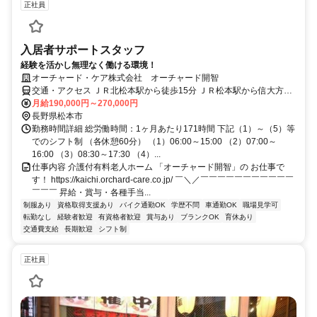
正社員
入居者サポートスタッフ
経験を活かし無理なく働ける環境！
オーチャード・ケア株式会社 オーチャード開智
交通・アクセス ＪＲ北松本駅から徒歩15分 ＪＲ松本駅から信大方面
行バス・新町バス停から徒歩5分
月給190,000円～270,000円
長野県松本市
勤務時間詳細 総労働時間：1ヶ月あたり171時間 下記（1）～（5）等
でのシフト制 （各休憩60分） （1）06:00～15:00 （2）07:00～
16:00 （3）08:30～17:30 （4）...
仕事内容 介護付有料老人ホーム 「オーチャード開智」の お仕事で
す！ https://kaichi.orchard-care.co.jp/ ￣＼／￣￣￣￣￣￣￣￣￣￣￣
￣￣￣ 昇給・賞与・各種手当...
制服あり
資格取得支援あり
バイク通勤OK
学歴不問
車通勤OK
職場見学可
転勤なし
経験者歓迎
有資格者歓迎
賞与あり
ブランクOK
育休あり
交通費支給
長期歓迎
シフト制
正社員