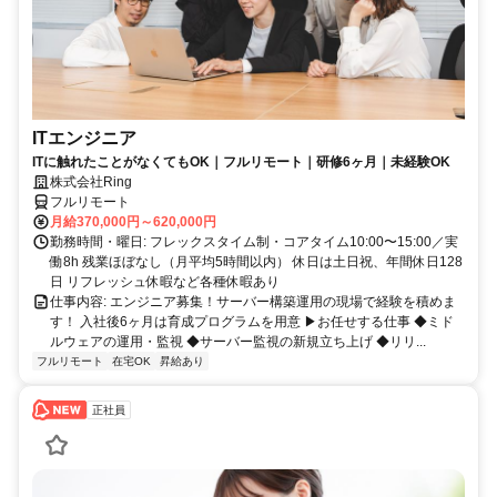
ITエンジニア
ITに触れたことがなくてもOK｜フルリモート｜研修6ヶ月｜未経験OK
株式会社Ring
フルリモート
月給370,000円～620,000円
勤務時間・曜日: フレックスタイム制・コアタイム10:00〜15:00／実
働8h 残業ほぼなし（月平均5時間以内） 休日は土日祝、年間休日128
日 リフレッシュ休暇など各種休暇あり
仕事内容: エンジニア募集！サーバー構築運用の現場で経験を積めま
す！ 入社後6ヶ月は育成プログラムを用意 ▶お任せする仕事 ◆ミド
ルウェアの運用・監視 ◆サーバー監視の新規立ち上げ ◆リリ...
フルリモート
在宅OK
昇給あり
正社員