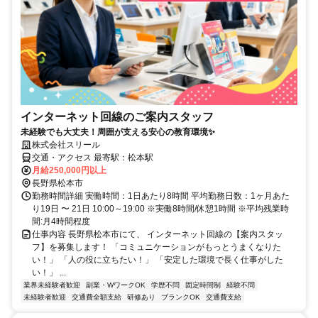
インターネット回線のご案内スタッフ
未経験でも大丈夫！周囲が支える安心の教育環境✨
株式会社スリール
交通・アクセス 最寄駅：松本駅
月給250,000円以上
長野県松本市
勤務時間詳細 実働時間：1日あたり8時間 平均勤務日数：1ヶ月あた
り19日 〜 21日 10:00～19:00 ※実働8時間/休憩1時間 ※平均残業時
間:月4時間程度
仕事内容 長野県松本市にて、 インターネット回線の【案内スタッ
フ】を募集します！ 「コミュニケーションがもっとうまくなりた
い！」 「人の役に立ちたい！」 「安定した環境で長く仕事がした
い！」 ...
業界未経験者歓迎
副業・WワークOK
学歴不問
固定時間制
経験不問
未経験者歓迎
交通費全額支給
研修あり
ブランクOK
交通費支給