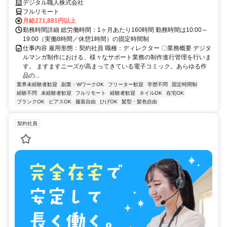
デジタル職人株式会社
フルリモート
月給271,881円以上
勤務時間詳細 総労働時間：1ヶ月あたり160時間 勤務時間は10:00～
19:00（実働8時間／休憩1時間）の固定時間制
仕事内容 雇用形態：契約社員 職種：ディレクター 〇業務概要 デジタ
ルマンガ制作における、様々なサポート業務の制作進行管理を行いま
す。 ますますニーズが高まってきている電子コミック。あらゆる作
品の...
業界未経験者歓迎
副業・WワークOK
フリーター歓迎
学歴不問
固定時間制
経験不問
未経験者歓迎
フルリモート
経験者歓迎
ネイルOK
在宅OK
ブランクOK
ピアスOK
服装自由
ひげOK
髪型・髪色自由
契約社員