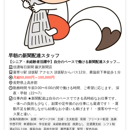
早朝の新聞配達スタッフ
【シニア・未経験者活躍中】自分のペースで働ける新聞配達スタッフ大
募集！
信濃毎日新聞 藤沢新聞店
最寄り駅 須坂駅 アクセス 須坂駅からバス12分、農協前下車徒歩１分
月給50,000円～100,000円
長野県上高井郡
勤務時間 午前3:00〜6:00の間で働ける時間、ご希望に応じます。 深
夜・早朝（22〜7）
仕事内容 ★新聞配達は自分のペースでできる高時給なお仕事です。
・体への負担も少なく、副業や定年後のお仕事にも最適です！ ・運
動不足を解消しながら結構なお小遣いも稼げます！ ・接客やサービ
ス業と違い、...
扶養内勤務OK
副業・WワークOK
主婦・主夫歓迎
長期
フリーター歓迎
急募
学歴不問
車通勤OK
学生歓迎
未経験者歓迎
残業なし
交通費支給
シフト制
週4日以上OK
服装自由
高校生歓迎
履歴書不要
髪型・髪色自由