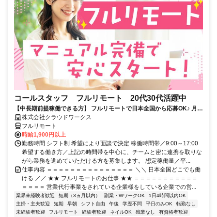
コールスタッフ フルリモート 20代30代活躍中
【中長期前提稼働できる方】 フルリモートで日本全国から応募OK♪ 月稼
働80時間で安定収入！
株式会社クラウドワークス
フルリモート
時給1,900円以上
勤務時間 シフト制 希望により面談で決定 稼働時間帯／9:00～17:00
希望する働き方／上記の時間帯を中心に、チームと密に連携を取りな
がら業務を進めていただける方を募集します。 想定稼働量／平...
仕事内容 ＝＝＝＝＝＝＝＝＝＝＝＝＝＝＝ ＼＼ 日本全国どこでも働
ける ／／ ★★ フルリモートのお仕事 ★★ ＝＝＝＝＝＝＝＝＝＝＝
＝＝＝＝ 営業代行事業をされている企業様をしている企業での営...
業界未経験者歓迎
短期（3ヵ月以内）
副業・WワークOK
1日4時間以内OK
主婦・主夫歓迎
短期
早朝
シフト自由
午後
学歴不問
平日のみOK
転勤なし
未経験者歓迎
フルリモート
経験者歓迎
ネイルOK
残業なし
有資格者歓迎