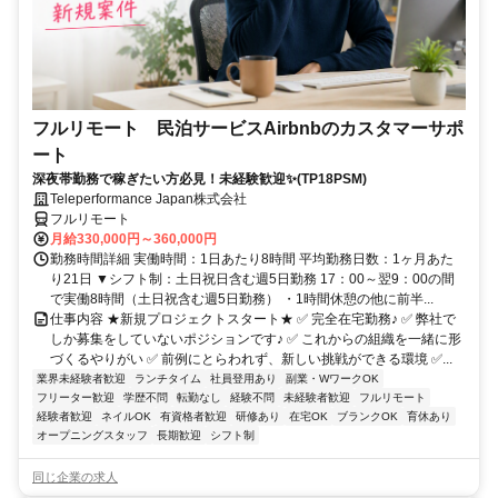
フルリモート 民泊サービスAirbnbのカスタマーサポ
ート
深夜帯勤務で稼ぎたい方必見！未経験歓迎✨(TP18PSM)
Teleperformance Japan株式会社
フルリモート
月給330,000円～360,000円
勤務時間詳細 実働時間：1日あたり8時間 平均勤務日数：1ヶ月あた
り21日 ▼シフト制：土日祝日含む週5日勤務 17：00～翌9：00の間
で実働8時間（土日祝含む週5日勤務） ・1時間休憩の他に前半...
仕事内容 ★新規プロジェクトスタート★ ✅ 完全在宅勤務♪ ✅ 弊社で
しか募集をしていないポジションです♪ ✅ これからの組織を一緒に形
づくるやりがい ✅ 前例にとらわれず、新しい挑戦ができる環境 ✅...
業界未経験者歓迎
ランチタイム
社員登用あり
副業・WワークOK
フリーター歓迎
学歴不問
転勤なし
経験不問
未経験者歓迎
フルリモート
経験者歓迎
ネイルOK
有資格者歓迎
研修あり
在宅OK
ブランクOK
育休あり
オープニングスタッフ
長期歓迎
シフト制
同じ企業の求人