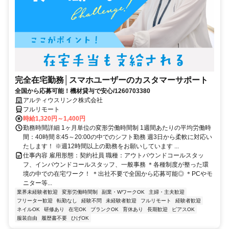
完全在宅勤務│スマホユーザーのカスタマーサポート
全国から応募可能！機材貸与で安心/1260703380
アルティウスリンク株式会社
フルリモート
時給1,320円～1,400円
勤務時間詳細 1ヶ月単位の変形労働時間制 1週間あたりの平均労働時
間：40時間 8:45～20:00の中でのシフト勤務 週3日から柔軟に対応い
たします！ ※週12時間以上の勤務をお願いしています ...
仕事内容 雇用形態：契約社員 職種：アウトバウンドコールスタッ
フ、インバウンドコールスタッフ、一般事務 ＊各種制度が整った環
境の中での在宅ワーク！ ＊出社不要で全国から応募可能◎ ＊PCやモ
ニター等...
業界未経験者歓迎
変形労働時間制
副業・WワークOK
主婦・主夫歓迎
フリーター歓迎
転勤なし
経験不問
未経験者歓迎
フルリモート
経験者歓迎
ネイルOK
研修あり
在宅OK
ブランクOK
育休あり
長期歓迎
ピアスOK
服装自由
履歴書不要
ひげOK