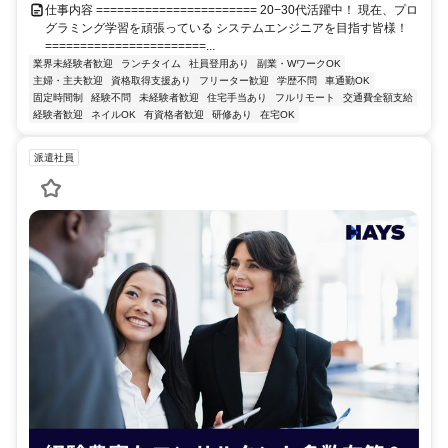
仕事内容 ======================= 20−30代活躍中！ 現在、プロ
グラミング学習を頑張っている システムエンジニアを目指す皆様！
=======================...
業界未経験者歓迎
ランチタイム
社員登用あり
副業・WワークOK
主婦・主夫歓迎
資格取得支援あり
フリーター歓迎
学歴不問
車通勤OK
固定時間制
経験不問
未経験者歓迎
住宅手当あり
フルリモート
交通費全額支給
経験者歓迎
ネイルOK
有資格者歓迎
研修あり
在宅OK
派遣社員