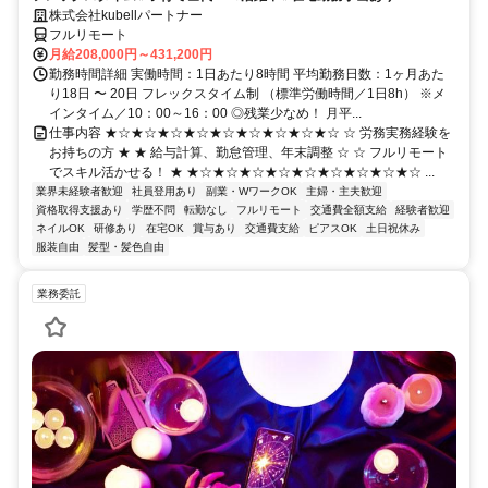
株式会社kubellパートナー
フルリモート
月給208,000円～431,200円
勤務時間詳細 実働時間：1日あたり8時間 平均勤務日数：1ヶ月あた
り18日 〜 20日 フレックスタイム制 （標準労働時間／1日8h） ※メ
インタイム／10：00～16：00 ◎残業少なめ！ 月平...
仕事内容 ★☆★☆★☆★☆★☆★☆★☆★☆★☆ ☆ 労務実務経験を
お持ちの方 ★ ★ 給与計算、勤怠管理、年末調整 ☆ ☆ フルリモート
でスキル活かせる！ ★ ★☆★☆★☆★☆★☆★☆★☆★☆★☆ ...
業界未経験者歓迎
社員登用あり
副業・WワークOK
主婦・主夫歓迎
資格取得支援あり
学歴不問
転勤なし
フルリモート
交通費全額支給
経験者歓迎
ネイルOK
研修あり
在宅OK
賞与あり
交通費支給
ピアスOK
土日祝休み
服装自由
髪型・髪色自由
業務委託