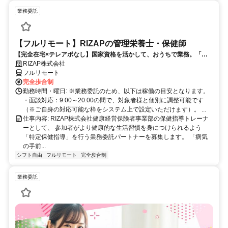
業務委託
【フルリモート】RIZAPの管理栄養士・保健師
【完全在宅×テレアポなし】国家資格を活かして、おうちで業務。「も
う一つの安心」を。主婦・Wワーカー活躍中！「平日の日中だけ」「夕
RIZAP株式会社
方以降の数時間だけ」など、生活リズムに合わせた時間調整が可能で
フルリモート
す。1件ごとの成果報酬型だから、頑張った分だけ手応えのある収入
完全歩合制
に。充実のサポート体制で、安心の在宅ワークを始めませんか？
勤務時間・曜日: ※業務委託のため、以下は稼働の目安となります。
・面談対応：9:00～20:00の間で、対象者様と個別に調整可能です
（※ご自身の対応可能な枠をシステム上で設定いただけます）。 ...
仕事内容: RIZAP株式会社健康経営保険者事業部の保健指導トレーナ
ーとして、 参加者がより健康的な生活習慣を身につけられるよう
「特定保健指導」を行う業務委託パートナーを募集します。 「病気
の手前...
シフト自由
フルリモート
完全歩合制
業務委託