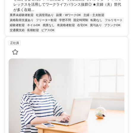
レックスを活用してワークライフバランス抜群◎ ★主婦（夫）世代
が多く在籍...
業界未経験者歓迎
社員登用あり
副業・WワークOK
主婦・主夫歓迎
資格取得支援あり
フリーター歓迎
学歴不問
固定時間制
転勤なし
フルリモート
経験者歓迎
ネイルOK
残業なし
有資格者歓迎
在宅OK
賞与あり
ブランクOK
交通費支給
長期歓迎
ピアスOK
正社員