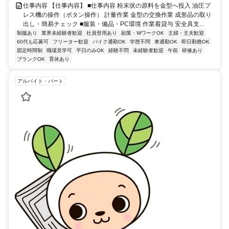
仕事内容 【仕事内容】 ■仕事内容 粉末状の原料を金型へ投入 油圧プ
レス機の操作（ボタン操作） 計量作業 金型の交換作業 成形品の取り
出し・簡易チェック ■服装・備品・PC環境 作業着貸与 安全具支...
制服あり
業界未経験者歓迎
社員登用あり
副業・WワークOK
主婦・主夫歓迎
60代も応募可
フリーター歓迎
バイク通勤OK
学歴不問
車通勤OK
即日勤務OK
固定時間制
職場見学可
平日のみOK
経験不問
未経験者歓迎
午前
研修あり
ブランクOK
育休あり
アルバイト・パート