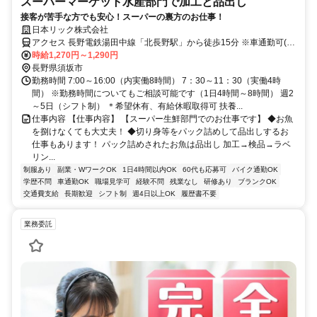
スーパーマーケット水産部門で加工と品出し
接客が苦手な方でも安心！スーパーの裏方のお仕事！
日本リック株式会社
アクセス 長野電鉄湯田中線「北長野駅」から徒歩15分 ※車通勤可(無
料駐車場完備)
時給1,270円～1,290円
長野県須坂市
勤務時間 7:00～16:00（内実働8時間） 7：30～11：30（実働4時
間） ※勤務時間についてもご相談可能です（1日4時間～8時間） 週2
～5日（シフト制） ＊希望休有、有給休暇取得可 扶養...
仕事内容 【仕事内容】 【スーパー生鮮部門でのお仕事です】 ◆お魚
を捌けなくても大丈夫！ ◆切り身等をパック詰めして品出しするお
仕事もあります！ パック詰めされたお魚は品出し 加工→検品→ラベ
リン...
制服あり
副業・WワークOK
1日4時間以内OK
60代も応募可
バイク通勤OK
学歴不問
車通勤OK
職場見学可
経験不問
残業なし
研修あり
ブランクOK
交通費支給
長期歓迎
シフト制
週4日以上OK
履歴書不要
業務委託