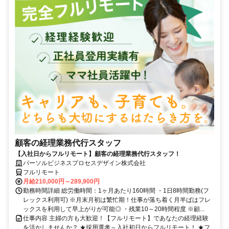
顧客の経理業務代行スタッフ
【入社日からフルリモート】顧客の経理業務代行スタッフ！
パーソルビジネスプロセスデザイン株式会社
フルリモート
月給210,000円～289,900円
勤務時間詳細 総労働時間：1ヶ月あたり160時間 ・1日8時間勤務(フ
レックス利用可) ※月末月初は繁忙期！仕事が落ち着く月半ばはフレ
ックスを利用して早上がりが可能◎ ・残業10～20時間程度 ※顧...
仕事内容 主婦の方も大歓迎！【フルリモート】であなたの経理経験
を活かしませんか？ ★採用選考～入社初日からフルリモート！ ★フ