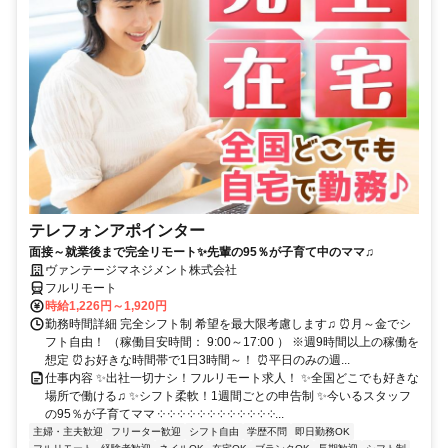
テレフォンアポインター
面接～就業後まで完全リモート✨先輩の95％が子育て中のママ♫
ヴァンテージマネジメント株式会社
フルリモート
時給1,226円～1,920円
勤務時間詳細 完全シフト制 希望を最大限考慮します♫ ⏰月～金でシ
フト自由！ （稼働目安時間： 9:00～17:00 ） ※週9時間以上の稼働を
想定 ⏰お好きな時間帯で1日3時間～！ ⏰平日のみの週...
仕事内容 ✨出社一切ナシ！フルリモート求人！ ✨全国どこでも好きな
場所で働ける♫ ✨シフト柔軟！1週間ごとの申告制 ✨今いるスタッフ
の95％が子育てママ ༶ ༶ ༶ ༶ ༶ ༶ ༶ ༶ ༶ ༶ ༶ ༶...
主婦・主夫歓迎
フリーター歓迎
シフト自由
学歴不問
即日勤務OK