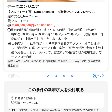
データエンジニア
【フルリモート可】Data Engineer ※副業OK／フルフレックス
株式会社RevComm
フルリモート
年俸6,000,000円～10,000,000円
勤務時間 総労働時間：1週あたり40時間 【勤務時間】 9時00分～18
時00分 10時00分～19時00分 11時00分～20時00分 （実働8時間／休
憩60分） 【勤務日】 月・火・水・木・金...
仕事内容 ＜＜仕事内容＞＞ ◆業務内容各プロダクト・部門と連携
し、業務要件に応じたデータ抽出・集計・可視化の要件定義や実装支
援をお任せします。 あわせて、監査ログや権限管理の運用改善、ワ
ークフロー自動...
副業・WワークOK
学歴不問
固定時間制
フルリモート
ネイルOK
交通費支給
服装自由
前へ
次へ
1
2
3
4
5
この条件の新着求人を受け取る
長野県 / 北須坂駅
副業・WワークOK
「LINEで受け取る」では、新着求人のほか、おすすめ情報なども配信しま