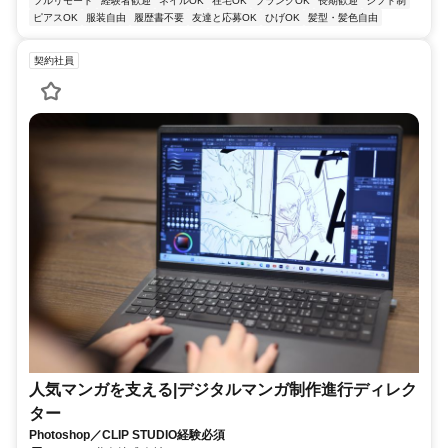
フルリモート
経験者歓迎
ネイルOK
在宅OK
ブランクOK
長期歓迎
シフト制
ピアスOK
服装自由
履歴書不要
友達と応募OK
ひげOK
髪型・髪色自由
契約社員
人気マンガを支える|デジタルマンガ制作進行ディレク
ター
Photoshop／CLIP STUDIO経験必須