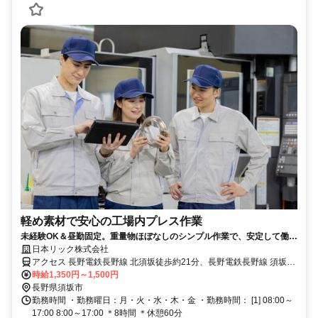
軽め素材で安心の工場内プレス作業
未経験OK＆昼勤固定。重量物ほぼなしのシンプル作業で、安定して働き
たい方に最適です。フッ素樹脂製品の成形工程におけるプレス作業で
日本リック株式会社
す。未経験でも始めやすい単純オペレーション中心で、重量物も少なく
アクセス 長野電鉄長野線 北須坂徒歩約21分、長野電鉄長野線 須坂西
体への負担は軽め。昼勤固定・残業少なめで、安定して長く働きたい方
口徒歩約32分、長野電鉄長野線 村山（長野県）徒歩約37分 「須坂
時給1,350円～1,500円
に適した環境です。須坂市求人, 長野工場求人, 製造オペレーター, プレス
駅」から車10分 ※無料駐車場完備、車・バイク通勤OK
長野県須坂市
作業, 軽作業, 未経験歓迎, 昼勤のみ, 残業少なめ, 車通勤OK, 樹脂加工, 単
勤務時間 ・勤務曜日：月・火・水・木・金 ・勤務時間： [1] 08:00～
純作業
17:00 8:00～17:00 ＊8時間 ＊休憩60分