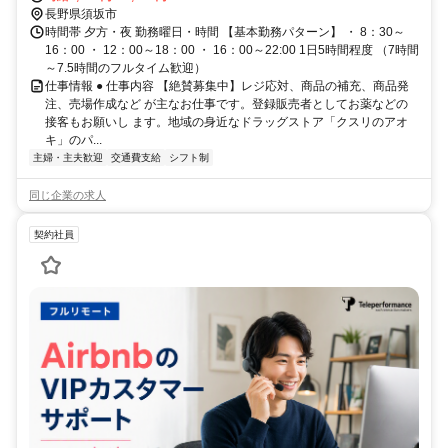
長野県須坂市
時間帯 夕方・夜 勤務曜日・時間 【基本勤務パターン】 ・ 8：30～
16：00 ・ 12：00～18：00 ・ 16：00～22:00 1日5時間程度 （7時間
～7.5時間のフルタイム歓迎）
仕事情報 ● 仕事内容 【絶賛募集中】レジ応対、商品の補充、商品発
注、売場作成など が主なお仕事です。登録販売者としてお薬などの
接客もお願いし ます。地域の身近なドラッグストア「クスリのアオ
キ」のパ...
主婦・主夫歓迎
交通費支給
シフト制
同じ企業の求人
契約社員