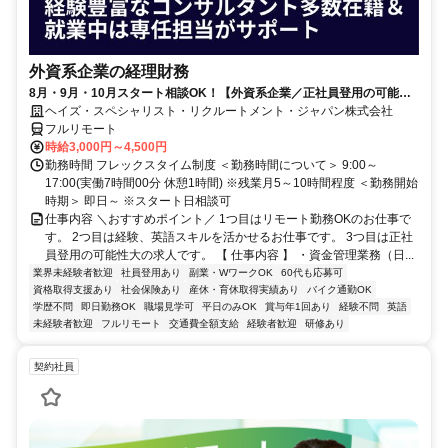
外資系企業の経理財務
8月・9月・10月スタート相談OK！【外資系企業／正社員登用の可能性
大／700万～800万／リモート勤務OK】経理財務
ヘイズ・スペシャリスト・リクルートメント・ジャパン株式会社
フルリモート
時給3,000円～4,500円
勤務時間 フレックスタイム制度 ＜勤務時間について＞ 9:00～
17:00(実働7時間00分 休憩1時間) ※残業月5～10時間程度 ＜勤務開始
時期＞ 即日～ ※スタート日相談可
仕事内容 ＼おすすめポイント／ 1つ目はリモート勤務OKのお仕事で
す。 2つ目は経験、英語スキルを活かせるお仕事です。 3つ目は正社
員登用の可能性大の求人です。 【 仕事内容 】 ・資金管理業務（日...
業界未経験者歓迎
社員登用あり
副業・WワークOK
60代も応募可
資格取得支援あり
社会保険あり
産休・育休取得実績あり
バイク通勤OK
学歴不問
即日勤務OK
職場見学可
平日のみOK
賞与年1回あり
経験不問
英語
未経験者歓迎
フルリモート
交通費全額支給
経験者歓迎
研修あり
契約社員