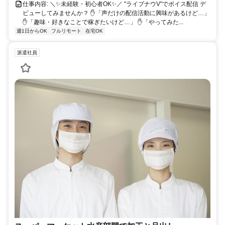
仕事内容: ＼✨未経験・初心者OK✨／ "ライブナウV"でボイス配信 デ
ビューしてみませんか？ ✋「声だけの配信活動に興味があるけど…」
✋「趣味・好きなことで稼ぎたいけど…」 ✋「やってみた...
週1日からOK
フルリモート
在宅OK
派遣社員