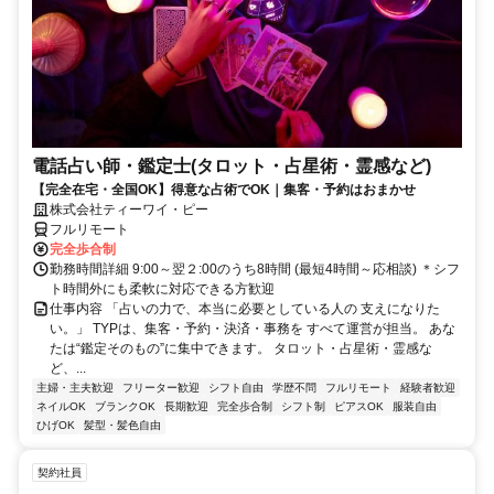
電話占い師・鑑定士(タロット・占星術・霊感など)
【完全在宅・全国OK】得意な占術でOK｜集客・予約はおまかせ
株式会社ティーワイ・ピー
フルリモート
完全歩合制
勤務時間詳細 9:00～翌２:00のうち8時間 (最短4時間～応相談) ＊シフ
ト時間外にも柔軟に対応できる方歓迎
仕事内容 「占いの力で、本当に必要としている人の 支えになりた
い。」 TYPは、集客・予約・決済・事務を すべて運営が担当。 あな
たは“鑑定そのもの”に集中できます。 タロット・占星術・霊感な
ど、...
主婦・主夫歓迎
フリーター歓迎
シフト自由
学歴不問
フルリモート
経験者歓迎
ネイルOK
ブランクOK
長期歓迎
完全歩合制
シフト制
ピアスOK
服装自由
ひげOK
髪型・髪色自由
契約社員