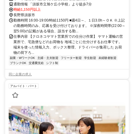
通勤情報 「須坂市立旭ケ丘小学校」より徒歩7分
時給1,150円以上
長野県須坂市
勤務時間 16:00-19:00/時給1150円 ■週4日～、１日3.0h～ＯＫ ※上記
の勤務時間のみ、応募を受け付けております。 ※深夜時間帯(22:00～
翌5:00)の記載がある場合、該当する勤...
仕事内容 【クロネコヤマト営業所での仕分け作業】 ヤマト運輸の営
業所で、宅急便などのお荷物を 地域ごとに仕分けするお仕事です。
端末を使った情報入力、ボックス整理、ドライバーが集荷した お荷
物の荷下ろ...
副業・WワークOK
主婦・主夫歓迎
フリーター歓迎
学生歓迎
未経験者歓迎
ブランクOK
交通費支給
シフト制
同じ企業の求人
アルバイト・パート