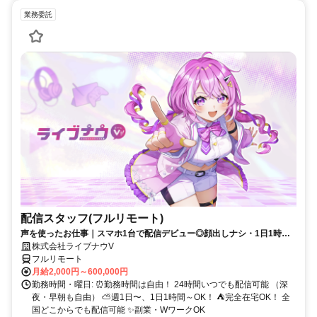
業務委託
配信スタッフ(フルリモート)
声を使ったお仕事｜スマホ1台で配信デビュー◎顔出しナシ・1日1時間
～OK♪
株式会社ライブナウV
フルリモート
月給2,000円～600,000円
勤務時間・曜日: ⏰勤務時間は自由！ 24時間いつでも配信可能 （深
夜・早朝も自由） ⛅週1日〜、1日1時間～OK！ ⛺完全在宅OK！ 全
国どこからでも配信可能 ✨副業・WワークOK