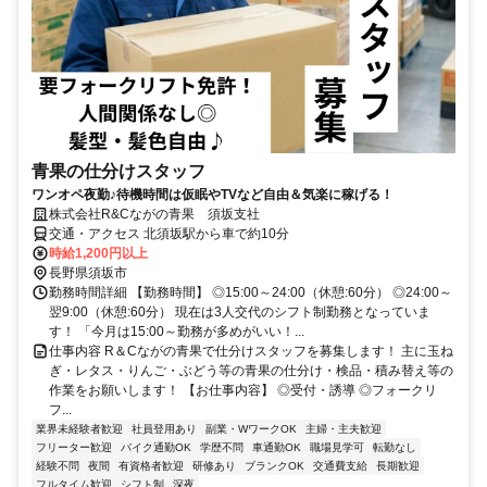
青果の仕分けスタッフ
ワンオペ夜勤♪待機時間は仮眠やTVなど自由＆気楽に稼げる！
株式会社R&Cながの青果 須坂支社
交通・アクセス 北須坂駅から車で約10分
時給1,200円以上
長野県須坂市
勤務時間詳細 【勤務時間】 ◎15:00～24:00（休憩:60分） ◎24:00～
翌9:00（休憩:60分） 現在は3人交代のシフト制勤務となっていま
す！ 「今月は15:00～勤務が多めがいい！...
仕事内容 R＆Cながの青果で仕分けスタッフを募集します！ 主に玉ね
ぎ・レタス・りんご・ぶどう等の青果の仕分け・検品・積み替え等の
作業をお願いします！ 【お仕事内容】 ◎受付・誘導 ◎フォークリ
フ...
業界未経験者歓迎
社員登用あり
副業・WワークOK
主婦・主夫歓迎
フリーター歓迎
バイク通勤OK
学歴不問
車通勤OK
職場見学可
転勤なし
経験不問
夜間
有資格者歓迎
研修あり
ブランクOK
交通費支給
長期歓迎
フルタイム歓迎
シフト制
深夜