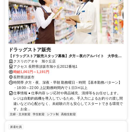
ドラッグストア販売
【ドラッグストア販売スタッフ募集】夕方～夜のアルバイト 大学生、
Wワーク歓迎‼
クスリのアオキ 旭ケ丘店
アクセス 長野県須坂市旭ケ丘2012番地1
時給1,061円～1,191円
長野県須坂市
時間帯 夕方・夜、深夜・早朝 勤務曜日・時間 【基本勤務パターン】
・18:00～22:00 上記勤務時間内で１日3Ｈ以上
仕事情報 ● 仕事内容 レジ応対や商品補充、清掃等をお任せします。
レジは自動釣銭機を導入しているため、手入力によるお釣りの渡し間
違いなどの心配がなく、未経験の方も安心してスタートできる環境で
す。お金...
主婦・主夫歓迎
学生歓迎
シフト制
高校生歓迎
派遣社員