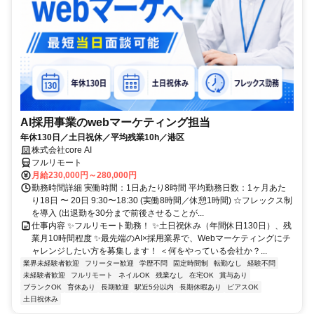
AI採用事業のwebマーケティング担当
年休130日／土日祝休／平均残業10h／港区
株式会社core AI
フルリモート
月給230,000円～280,000円
勤務時間詳細 実働時間：1日あたり8時間 平均勤務日数：1ヶ月あた
り18日 〜 20日 9:30〜18:30 (実働8時間／休憩1時間) ☆フレックス制
を導入 (出退勤を30分まで前後させることが...
仕事内容 ✨フルリモート勤務！ ✨土日祝休み（年間休日130日）、残
業月10時間程度 ✨最先端のAI×採用業界で、Webマーケティングにチ
ャレンジしたい方を募集します！ ＜何をやっている会社か？...
業界未経験者歓迎
フリーター歓迎
学歴不問
固定時間制
転勤なし
経験不問
未経験者歓迎
フルリモート
ネイルOK
残業なし
在宅OK
賞与あり
ブランクOK
育休あり
長期歓迎
駅近5分以内
長期休暇あり
ピアスOK
土日祝休み