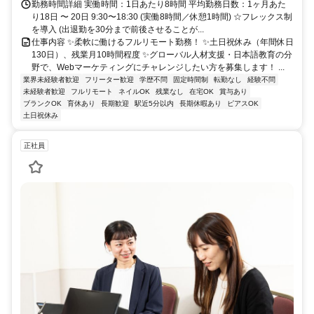
勤務時間詳細 実働時間：1日あたり8時間 平均勤務日数：1ヶ月あた
り18日 〜 20日 9:30〜18:30 (実働8時間／休憩1時間) ☆フレックス制
を導入 (出退勤を30分まで前後させることが...
仕事内容 ✨柔軟に働けるフルリモート勤務！ ✨土日祝休み（年間休日
130日）、残業月10時間程度 ✨グローバル人材支援・日本語教育の分
野で、Webマーケティングにチャレンジしたい方を募集します！ ...
業界未経験者歓迎
フリーター歓迎
学歴不問
固定時間制
転勤なし
経験不問
未経験者歓迎
フルリモート
ネイルOK
残業なし
在宅OK
賞与あり
ブランクOK
育休あり
長期歓迎
駅近5分以内
長期休暇あり
ピアスOK
土日祝休み
正社員