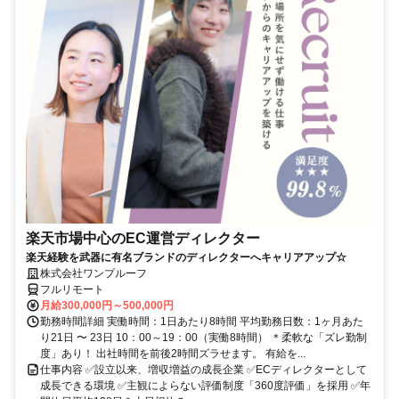
楽天市場中心のEC運営ディレクター
楽天経験を武器に有名ブランドのディレクターへキャリアアップ☆
株式会社ワンプルーフ
フルリモート
月給300,000円～500,000円
勤務時間詳細 実働時間：1日あたり8時間 平均勤務日数：1ヶ月あた
り21日 〜 23日 10：00～19：00（実働8時間） ＊柔軟な「ズレ勤制
度」あり！ 出社時間を前後2時間ズラせます。 有給を...
仕事内容 ✅設立以来、増収増益の成長企業 ✅ECディレクターとして
成長できる環境 ✅主観によらない評価制度「360度評価」を採用 ✅年