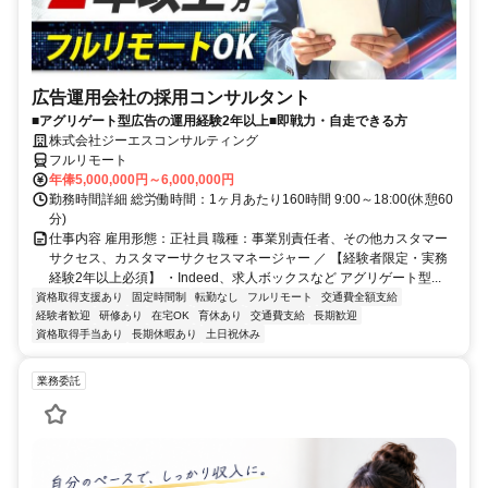
広告運用会社の採用コンサルタント
■アグリゲート型広告の運用経験2年以上■即戦力・自走できる方
株式会社ジーエスコンサルティング
フルリモート
年俸5,000,000円～6,000,000円
勤務時間詳細 総労働時間：1ヶ月あたり160時間 9:00～18:00(休憩60
分)
仕事内容 雇用形態：正社員 職種：事業別責任者、その他カスタマー
サクセス、カスタマーサクセスマネージャー ／ 【経験者限定・実務
経験2年以上必須】 ・Indeed、求人ボックスなど アグリゲート型...
資格取得支援あり
固定時間制
転勤なし
フルリモート
交通費全額支給
経験者歓迎
研修あり
在宅OK
育休あり
交通費支給
長期歓迎
資格取得手当あり
長期休暇あり
土日祝休み
業務委託