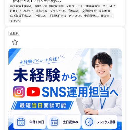
間休日平均128日＆土日祝休み ―――――――――――――...
資格取得支援あり
学歴不問
固定時間制
フルリモート
経験者歓迎
ネイルOK
研修あり
在宅OK
賞与あり
ブランクOK
育休あり
交通費支給
長期歓迎
資格取得手当あり
社割あり
長期休暇あり
ピアスOK
土日祝休み
服装自由
ひげOK
正社員