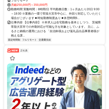
フルリモート
月給250,000円～350,000円
勤務時間 実働時間：8時間/日 平均勤務日数：1ヶ月あたり20日 9:00
～18:00 ※業務の一環で常陸大宮市中心に、外回り対応していただく
場合がございます ■ 時短勤務制度あり ■ 休憩時間6...
仕事内容 【仕事内容】 ※本求人は在宅勤務を基本としつつ、 茨城県
常陸大宮市での外勤対応が可能な方を対象としています。 主に、ふ
るさと納税の運用における 「自治体様および返礼品出品事業者様が
抱える課...
固定時間制
フルリモート
交通費支給
正社員