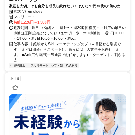
家庭も大切。でも自分も成長し続けたい！そんな20代30代の”前のめ
り”なママさんたちがフルリモートで活躍中♪
株式会社emology
フルリモート
時給1,226円～1,500円
勤務時間・曜日: ＜備考＞ ・週4〜 ・週20時間程度～ ・以下の曜日の
稼働は原則必須となっております 月・水・木 ↓稼働例 ・週5日10:00
～19:00 ・週5日10:00～16:00 ・週5...
仕事内容: 未経験からWebマーケティングのプロを目指せる環境で
す！ まずは研修からスタートし、徐々に以下の業務をお任せしま
す。 ■Web広告運用(一気通貫でお任せします) ・ターゲットに刺さる
広...
社員登用あり
フルリモート
シフト制
昇給あり
正社員