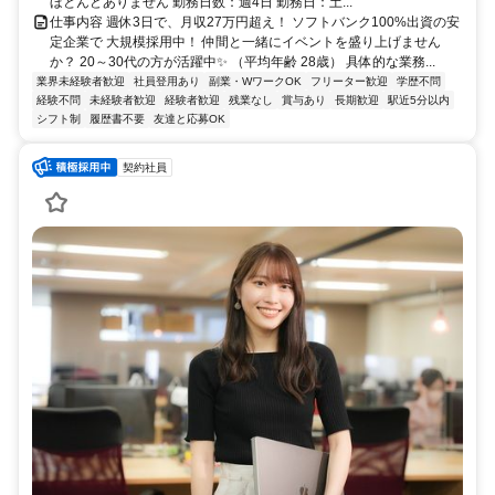
ほとんどありません 勤務日数：週4日 勤務日：土...
仕事内容 週休3日で、月収27万円超え！ ソフトバンク100%出資の安
定企業で 大規模採用中！ 仲間と一緒にイベントを盛り上げません
か？ 20～30代の方が活躍中✨ （平均年齢 28歳） 具体的な業務...
業界未経験者歓迎
社員登用あり
副業・WワークOK
フリーター歓迎
学歴不問
経験不問
未経験者歓迎
経験者歓迎
残業なし
賞与あり
長期歓迎
駅近5分以内
シフト制
履歴書不要
友達と応募OK
契約社員