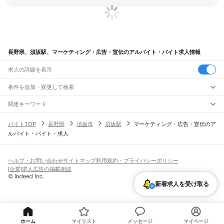
長野県、須坂駅、マーケティング・広告・宣伝のアルバイト・バイト求人情報
求人の詳細を表示
条件を追加・変更して検索
市区町村を追加・変更
関連キーワード
完全在宅ワーク 全国
シール貼り 在宅
現在地周辺
ガチャガチャ
犬カフェ
長野県
駅を追加・変更
バイトTOP
長野県
須坂市
須坂駅
マーケティング・広告・宣伝のア
長野県
すべて
ルバイト・バイト・求人
長野市
松本市
上田市
岡谷市
飯田市
諏訪市
須坂市
小諸市
伊那市
駒ヶ根市
中野市
職種を追加・変更
JR中央本線(東京～塩尻)
大町市
飯山市
茅野市
塩尻市
佐久市
千曲市
東御市
安曇野市
南佐久郡
北佐久郡
信濃境駅
富士見駅
すずらんの里駅
青柳駅
茅野駅
上諏訪駅
下諏訪駅
岡谷駅
飲食・フードサービス
小県郡
諏訪郡
上伊那郡
下伊那郡
木曽郡
東筑摩郡
北安曇郡
埴科郡
上高井郡
特徴を追加・変更
みどり湖駅
川岸駅
辰野駅
信濃川島駅
小野駅
塩尻駅
飲食・フードサービス
下高井郡
上水内郡
下水内郡
すべて
ヘルプ・お問い合わせ
サイトマップ
利用規約・プライバシーポリシー
ホールスタッフ
キッチンスタッフ
皿洗い・洗い場
精肉・鮮魚加工
給食調理
人気
[企業]求人広告の掲載相談
小海線
雇用形態を追加・変更
パン屋（ベーカリー）
フードカウンター販売員
バー（BAR）・バーテンダー
日払いOK
高校生歓迎
学生歓迎
深夜の仕事
髪型・髪色自由
ひげOK
ネイルOK
野辺山駅
信濃川上駅
佐久広瀬駅
佐久海ノ口駅
海尻駅
松原湖駅
小海駅
馬流駅
高岩駅
飲食店補助（開店・閉店準備）
飲食店（店長・マネージャー）
新着求人を受け取る
ピアスOK
アルバイト・パート
履歴書不要
オープニングスタッフ
留学生・外国人活躍中
八千穂駅
海瀬駅
羽黒下駅
青沼駅
臼田駅
龍岡城駅
太田部駅
中込駅
滑津駅
北中込駅
都道府県を変更
営業・販売
勤務期間
正社員
岩村田駅
佐久平駅
中佐都駅
美里駅
三岡駅
乙女駅
東小諸駅
小諸駅
営業・販売
すべて
短期
契約社員
単発・1日OK
長期
期間限定（春夏冬休み等）
JR信越本線(篠ノ井～長野)
営業
テレフォンアポインター（テレアポ）
ルートセールス
コンビニ
シフト
派遣社員
篠ノ井駅
今井駅
川中島駅
安茂里駅
長野駅
フードカウンター販売員
アパレル
家電量販店・携帯販売（携帯ショップ）
土日祝のみOK
業務委託
平日のみOK
週1日からOK
週2・3日からOK
週4日以上OK
ホーム
マイリスト
メッセージ
マイページ