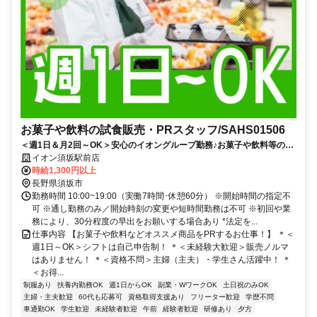
お菓子や飲料の試食販売・PRスタッフ/SAHS01506
＜週1日＆月2回～OK＞安心のイオングループ勤務♪お菓子や飲料等の
PR♪事前研修で未経験も安心＊20～60代活躍中
イオン須坂駅前店
時給1,300円以上
長野県須坂市
勤務時間 10:00~19:00（実働7時間･休憩60分） ※開始時間の指定不
可 ※通し勤務のみ／開始時刻の変更や短時間勤務は不可 ※初回や業
務により、30分程度の早出をお願いする場合あり *法定を...
仕事内容 【お菓子や飲料などオススメ商品をPRするお仕事！】 ＊＜
週1日～OK＞シフトは自己申告制！ ＊＜未経験大歓迎＞販売ノルマ
はありません！ ＊＜資格不問＞主婦（主夫）・学生さん活躍中！ ＊
＜お得...
制服あり
扶養内勤務OK
週1日からOK
副業・WワークOK
土日祝のみOK
主婦・主夫歓迎
60代も応募可
資格取得支援あり
フリーター歓迎
学歴不問
車通勤OK
学生歓迎
未経験者歓迎
午前
経験者歓迎
研修あり
夕方