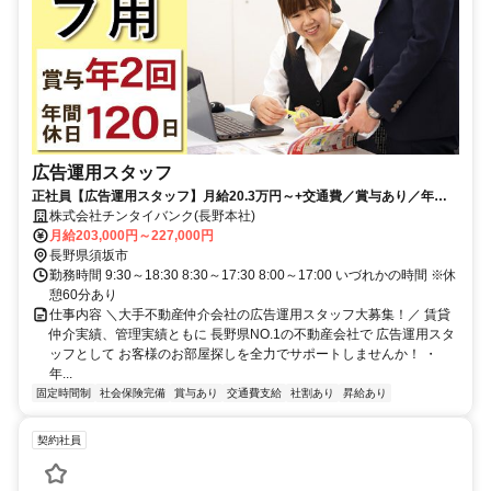
広告運用スタッフ
正社員【広告運用スタッフ】月給20.3万円～+交通費／賞与あり／年間
休日120日(長期休暇)
株式会社チンタイバンク(長野本社)
月給203,000円～227,000円
長野県須坂市
勤務時間 9:30～18:30 8:30～17:30 8:00～17:00 いづれかの時間 ※休
憩60分あり
仕事内容 ＼大手不動産仲介会社の広告運用スタッフ大募集！／ 賃貸
仲介実績、管理実績ともに 長野県NO.1の不動産会社で 広告運用スタ
ッフとして お客様のお部屋探しを全力でサポートしませんか！ ・
年...
固定時間制
社会保険完備
賞与あり
交通費支給
社割あり
昇給あり
契約社員