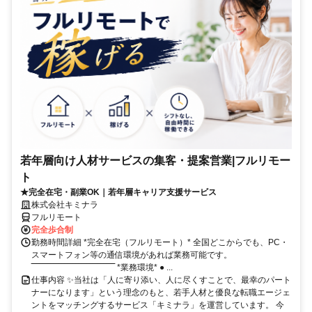
若年層向け人材サービスの集客・提案営業|フルリモー
ト
★完全在宅・副業OK｜若年層キャリア支援サービス
株式会社キミナラ
フルリモート
完全歩合制
勤務時間詳細 *完全在宅（フルリモート）* 全国どこからでも、PC・
スマートフォン等の通信環境があれば業務可能です。
‾‾‾‾‾‾‾‾‾‾‾‾‾‾‾‾‾‾‾‾‾‾‾‾‾‾‾‾‾‾ *業務環境* ● ...
仕事内容 ✨当社は「人に寄り添い、人に尽くすことで、最幸のパート
ナーになります」という理念のもと、若手人材と優良な転職エージェ
ントをマッチングするサービス「キミナラ」を運営しています。 今