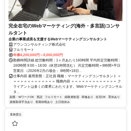
完全在宅のWebマーケティング(海外・多言語)コンサ
ルタント
企業の事業成長を支援するWebマーケティングコンサルタント
アウンコンサルティング株式会社
フルリモート
年俸4,200,000円～6,000,000円
勤務時間詳細 総労働時間：1ヶ月あたり160時間 平均所定労働時間：
160時間 9:00～18:00（休憩1時間含む） 月定労働時間＝8時間×平日
営業日 （2026年2月の場合： 8時間×18日...
仕事内容 雇用形態：正社員 職種：マーケティングコンサルタント ＝
＝＝＝＝＝＝＝＝＝＝＝＝ 職務内容 ＝＝＝＝＝＝＝＝＝＝＝＝＝ ク
ライアントは多くの業界にわたります。Webマーケティングコンサル
タ...
副業・WワークOK
英語
フルリモート
経験者歓迎
研修あり
在宅OK
育休あり
資格取得手当あり
長期休暇あり
土日祝休み
業務委託