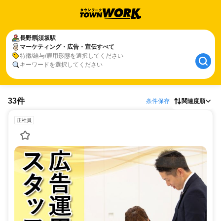
長野県
須坂駅
マーケティング・広告・宣伝すべて
特徴/給与/雇用形態を選択してください
キーワードを選択してください
33件
条件保存
関連度順
正社員