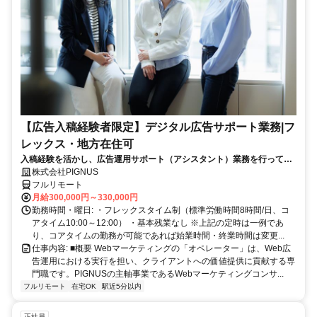
【広告入稿経験者限定】デジタル広告サポート業務|フ
レックス・地方在住可
入稿経験を活かし、広告運用サポート（アシスタント）業務を行ってい
ただきます。完全在宅・フレックス・充実した福利厚生で、正社員で理
株式会社PIGNUS
想の働き方を追求できます。また、女性が活躍している職場なので、産
フルリモート
休・育休も取得しやすい環境です。
月給300,000円～330,000円
勤務時間・曜日: ・フレックスタイム制（標準労働時間8時間/日、コ
アタイム10:00～12:00） ・基本残業なし ※上記の定時は一例であ
り、コアタイムの勤務が可能であれば始業時間・終業時間は変更...
仕事内容: ■概要 Webマーケティングの「オペレーター」は、Web広
告運用における実行を担い、クライアントへの価値提供に貢献する専
門職です。PIGNUSの主軸事業であるWebマーケティングコンサ...
フルリモート
在宅OK
駅近5分以内
正社員