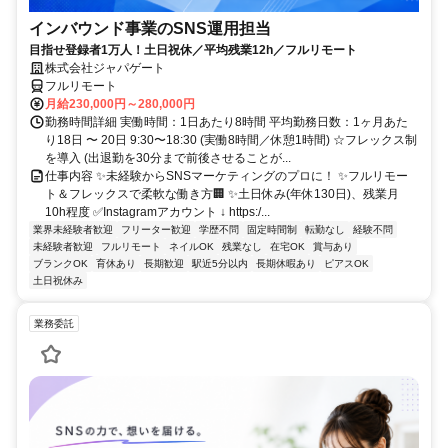
インバウンド事業のSNS運用担当
目指せ登録者1万人！土日祝休／平均残業12h／フルリモート
株式会社ジャパゲート
フルリモート
月給230,000円～280,000円
勤務時間詳細 実働時間：1日あたり8時間 平均勤務日数：1ヶ月あた
り18日 〜 20日 9:30〜18:30 (実働8時間／休憩1時間) ☆フレックス制
を導入 (出退勤を30分まで前後させることが...
仕事内容 ✨未経験からSNSマーケティングのプロに！ ✨フルリモー
ト＆フレックスで柔軟な働き方🏢 ✨土日休み(年休130日)、残業月
10h程度 ✅Instagramアカウント ↓ https:/...
業界未経験者歓迎
フリーター歓迎
学歴不問
固定時間制
転勤なし
経験不問
未経験者歓迎
フルリモート
ネイルOK
残業なし
在宅OK
賞与あり
ブランクOK
育休あり
長期歓迎
駅近5分以内
長期休暇あり
ピアスOK
土日祝休み
業務委託