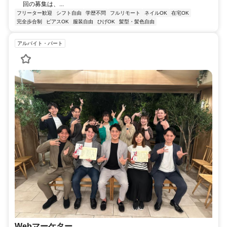
回の募集は、...
フリーター歓迎
シフト自由
学歴不問
フルリモート
ネイルOK
在宅OK
完全歩合制
ピアスOK
服装自由
ひげOK
髪型・髪色自由
アルバイト・パート
Webマーケター