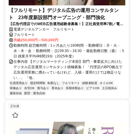
【フルリモート】デジタル広告の運用コンサルタン
ト 23年度新設部門オープニング・部門強化
【広告代理店でのWEB広告運用経験者募集！】正社員登用率7割／電通
G／全国×完全在宅／年休126日・土日祝休み／残業月平均4時間19分
電通デジタルアンカー フルリモート
フルリモート
月給250,000円～500,000円
勤務時間 総労働時間：1ヶ月あたり160時間 ・勤務曜日：月・火・
水・木・金 ・勤務時間： [1] 09:30～18:30 ・最低勤務日数（週）：5
日 残業月平均4時間19分（2025年度）
仕事内容 【デジタルマーケティング本部】部門・事業拡大に向けた
デジタル広告運用コンサルタント積極募集！ 「代理店のBPO拠点で
広告運用実務に携わっているけれど、入稿・運用だけでは物足りな
い…」 「地...
社員登用あり
固定時間制
転勤なし
フルリモート
経験者歓迎
ネイルOK
研修あり
在宅OK
賞与あり
育休あり
長期休暇あり
ピアスOK
土日祝休み
服装自由
髪型・髪色自由
正社員