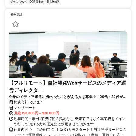
ブランクOK
交通費支給
長期歓迎
業務委託
【フルリモート】自社開発Webサービスのメディア運
営ディレクター
企業のメディア運営に携わったことがある方を募集中！20代・30代が活
躍している職場です！
株式会社Fountain
フルリモート
月給350,000円～420,000円
勤務時間・曜日: 業務時間の指定なし ※兼業ではなく本業務をメイン
で行って頂ける方を優先的に採用させて頂きます
仕事内容: ＼ 【完全在宅】月額35万円スタート！自社開発サービスの
メディア運営業務／ フルリモートで残業なし！業績・貢献度に応じ