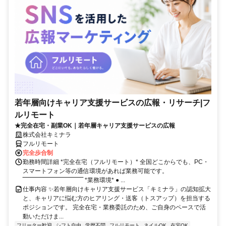
若年層向けキャリア支援サービスの広報・リサーチ|フ
ルリモート
★完全在宅・副業OK｜若年層キャリア支援サービスの広報
株式会社キミナラ
フルリモート
完全歩合制
勤務時間詳細 *完全在宅（フルリモート）* 全国どこからでも、PC・
スマートフォン等の通信環境があれば業務可能です。
‾‾‾‾‾‾‾‾‾‾‾‾‾‾‾‾‾‾‾‾‾‾‾‾‾‾‾‾‾‾ *業務環境* ● ...
仕事内容 ✨若年層向けキャリア支援サービス「キミナラ」の認知拡大
と、キャリアに悩む方のヒアリング・送客（トスアップ）を担当する
ポジションです。 完全在宅・業務委託のため、ご自身のペースで活
動いただけま...
フリーター歓迎
シフト自由
学歴不問
フルリモート
ネイルOK
在宅OK