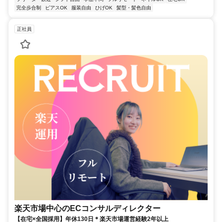
完全歩合制
ピアスOK
服装自由
ひげOK
髪型・髪色自由
正社員
楽天市場中心のECコンサルディレクター
【在宅×全国採用】年休130日＊楽天市場運営経験2年以上