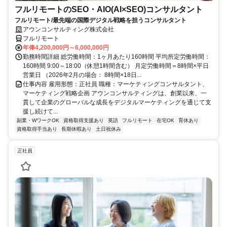
フルリモートのSEO・AIO(AI×SEO)コンサルタント
フルリモート/最先端の国際デジタル戦略を担うコンサルタント
アウンコンサルティング株式会社
フルリモート
年俸4,200,000円～6,000,000円
勤務時間詳細 総労働時間：1ヶ月あたり160時間 平均所定労働時間：
160時間 9:00～18:00（休憩1時間含む） 月定労働時間＝8時間×平日
営業日 （2026年2月の場合： 8時間×18日...
仕事内容 雇用形態：正社員 職種：マーケティングコンサルタント、
マーケティング戦略企画 アウンコンサルティングは、創業以来、一
貫して企業のグローバルな成長をデジタルマーケティングを通じて支
援し続けて...
副業・WワークOK
資格取得支援あり
英語
フルリモート
在宅OK
育休あり
資格取得手当あり
長期休暇あり
土日祝休み
正社員