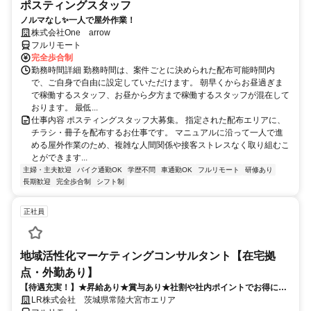
ポスティングスタッフ
ノルマなし✨一人で屋外作業！
株式会社One arrow
フルリモート
完全歩合制
勤務時間詳細 勤務時間は、案件ごとに決められた配布可能時間内
で、ご自身で自由に設定していただけます。 朝早くからお昼過ぎま
で稼働するスタッフ、お昼から夕方まで稼働するスタッフが混在して
おります。 最低...
仕事内容 ポスティングスタッフ大募集。 指定された配布エリアに、
チラシ・冊子を配布するお仕事です。 マニュアルに沿って一人で進
める屋外作業のため、複雑な人間関係や接客ストレスなく取り組むこ
とができます...
主婦・主夫歓迎
バイク通勤OK
学歴不問
車通勤OK
フルリモート
研修あり
長期歓迎
完全歩合制
シフト制
正社員
地域活性化マーケティングコンサルタント【在宅拠
点・外勤あり】
【待遇充実！】★昇給あり★賞与あり★社割や社内ポイントでお得に買
い物も！
LR株式会社 茨城県常陸大宮市エリア