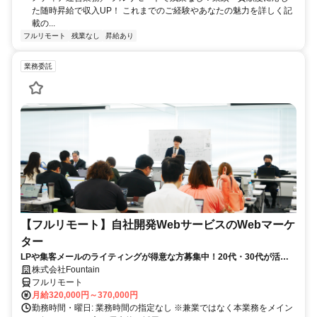
た随時昇給で収入UP！ これまでのご経験やあなたの魅力を詳しく記
載の...
フルリモート
残業なし
昇給あり
業務委託
【フルリモート】自社開発WebサービスのWebマーケ
ター
LPや集客メールのライティングが得意な方募集中！20代・30代が活躍
している職場です！
株式会社Fountain
フルリモート
月給320,000円～370,000円
勤務時間・曜日: 業務時間の指定なし ※兼業ではなく本業務をメイン