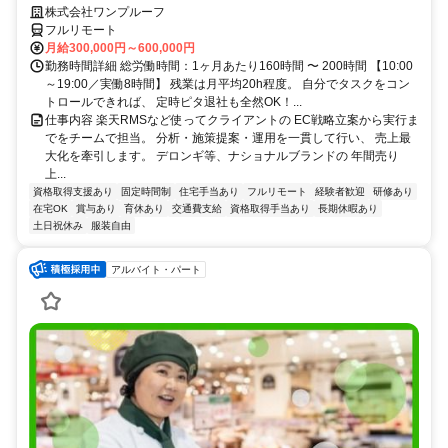
株式会社ワンプルーフ
フルリモート
月給300,000円～600,000円
勤務時間詳細 総労働時間：1ヶ月あたり160時間 〜 200時間 【10:00
～19:00／実働8時間】 残業は月平均20h程度。 自分でタスクをコン
トロールできれば、 定時ピタ退社も全然OK！...
仕事内容 楽天RMSなど使ってクライアントの EC戦略立案から実行ま
でをチームで担当。 分析・施策提案・運用を一貫して行い、 売上最
大化を牽引します。 デロンギ等、ナショナルブランドの 年間売り
上...
資格取得支援あり
固定時間制
住宅手当あり
フルリモート
経験者歓迎
研修あり
在宅OK
賞与あり
育休あり
交通費支給
資格取得手当あり
長期休暇あり
土日祝休み
服装自由
アルバイト・パート