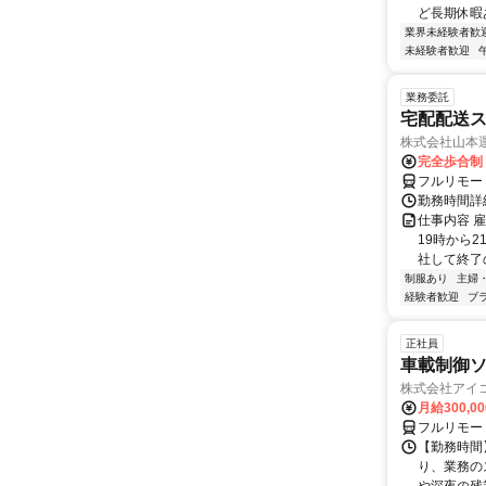
ど長期休暇あ
業界未経験者歓
未経験者歓迎
業務委託
宅配配送
株式会社山本
完全歩合制
フルリモー
勤務時間詳
仕事内容 
19時から
社して終了
制服あり
主婦
経験者歓迎
ブ
正社員
車載制御
株式会社アイ
月給300,0
フルリモー
【勤務時間】
り、業務の