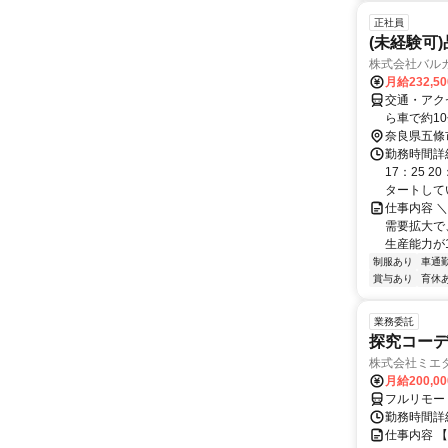
正社員
(未経験可
株式会社バル
月給232,5
交通・アク
ら車で約1
奈良県五條
勤務時間詳細
17：25 2
タートしてい
仕事内容 
需要拡大で
生産能力が1
制服あり
車通勤
賞与あり
育休
業務委託
探究コー
株式会社ミエ
月給200,0
フルリモー
勤務時間詳細
仕事内容 