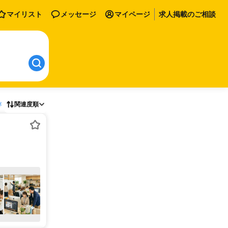
マイリスト
メッセージ
マイページ
求人掲載のご相談
存
関連度順