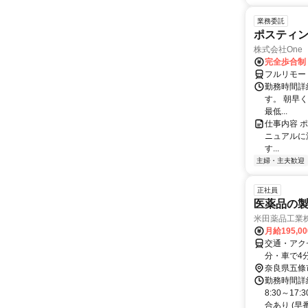
業務委託
ポスティ
株式会社One a
完全歩合制
フルリモー
勤務時間詳
す。 朝早
最低...
仕事内容 
ニュアルに
す...
主婦・主夫歓迎
正社員
医薬品の
米田薬品工業
月給195,0
交通・アク
分・車で4
奈良県五條
勤務時間詳細
8:30～1
合あり (早番5