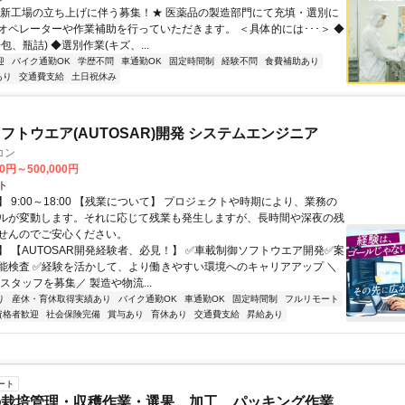
★新工場の立ち上げに伴う募集！★ 医薬品の製造部門にて充填・選別に
オペレーターや作業補助を行っていただきます。 ＜具体的には･･･＞ ◆
包、瓶詰) ◆選別作業(キズ、...
迎
バイク通勤OK
学歴不問
車通勤OK
固定時間制
経験不問
食費補助あり
あり
交通費支給
土日祝休み
フトウエア(AUTOSAR)開発 システムエンジニア
コン
00円～500,000円
ト
 9:00～18:00 【残業について】 プロジェクトや時期により、業務の
ルが変動します。それに応じて残業も発生しますが、長時間や深夜の残
せんのでご安心ください。
】 【AUTOSAR開発経験者、必見！】 ✅車載制御ソフトウエア開発✅案
能検査 ✅経験を活かして、より働きやすい環境へのキャリアアップ ＼
スタッフを募集／ 製造や物流...
り
産休・育休取得実績あり
バイク通勤OK
車通勤OK
固定時間制
フルリモート
資格者歓迎
社会保険完備
賞与あり
育休あり
交通費支給
昇給あり
ート
の栽培管理・収穫作業・選果、加工、パッキング作業