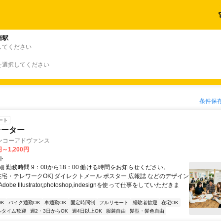
智駅
してください
を選択してください
条件保
ート
レーター
ンコーアドヴァンス
円～1,200円
ト
 勤務時間 9：00から18：00 働ける時間をお知らせください。
在宅・テレワークOK] ダイレクトメール ポスター 広報誌 などのデザイン
be Illustrator,photoshop,indesignを使って仕事をしていただきま
K
バイク通勤OK
車通勤OK
固定時間制
フルリモート
経験者歓迎
在宅OK
ルタイム歓迎
週2・3日からOK
週4日以上OK
服装自由
髪型・髪色自由