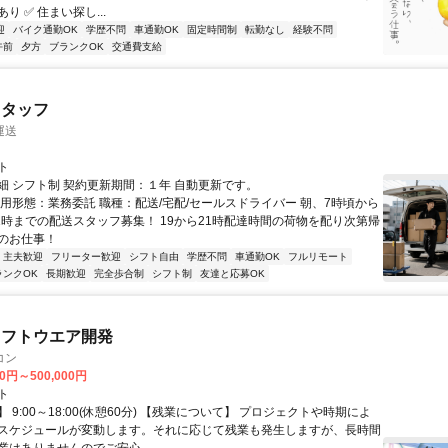
り ✅ 住まい探し...
迎
バイク通勤OK
学歴不問
車通勤OK
固定時間制
転勤なし
経験不問
午前
夕方
ブランクOK
交通費支給
スタッフ
運送
ト
細 シフト制 契約更新期間：１年 自動更新です。
雇用形態：業務委託 職種：配送/宅配/セールスドライバー 朝、7時頃から
21時までの配送スタッフ募集！ 19から21時配達時間の荷物を配り次第帰
のお仕事！
・主夫歓迎
フリーター歓迎
シフト自由
学歴不問
車通勤OK
フルリモート
ランクOK
長期歓迎
完全歩合制
シフト制
友達と応募OK
ソフトウエア開発
コン
00円～500,000円
ト
 9:00～18:00(休憩60分) 【残業について】 プロジェクトや時期によ
スケジュールが変動します。それに応じて残業も発生しますが、長時間