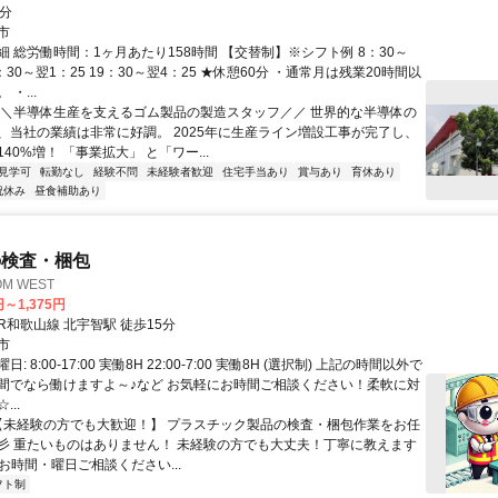
0分
市
 総労働時間：1ヶ月あたり158時間 【交替制】※シフト例 8：30～
16：30～翌1：25 19：30～翌4：25 ★休憩60分 ・通常月は残業20時間以
・...
＼＼半導体生産を支えるゴム製品の製造スタッフ／／ 世界的な半導体の
、当社の業績は非常に好調。 2025年に生産ライン増設工事が完了し、
40%増！ 「事業拡大」 と「ワー...
見学可
転勤なし
経験不問
未経験者歓迎
住宅手当あり
賞与あり
育休あり
祝休み
昼食補助あり
の検査・梱包
M WEST
円～1,375円
クセス: JR和歌山線 北宇智駅 徒歩15分
市
: 8:00-17:00 実働8H 22:00-7:00 実働8H (選択制) 上記の時間以外で
間でなら働けますよ～♪など お気軽にお時間ご相談ください！柔軟に対
..
 【未経験の方でも大歓迎！】 プラスチック製品の検査・梱包作業をお任
彡 重たいものはありません！ 未経験の方でも大丈夫！丁寧に教えます
けるお時間・曜日ご相談ください...
フト制