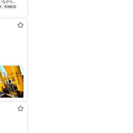
がら...
K
長期歓迎