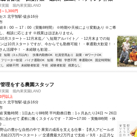
実園 堀内果実園LAND
円～1,300円
ス 北宇智駅-徒歩16分
市
 8：00 ～ 17：00（実働8時間） ※時期や天候により変動あり ※ご希
し、相談に応じます ※残業はほぼありません
＼10月スタート～12月末迄／ ＼短期アルバイト／ ・12月末までの短
インは10月スタートですが、今からでも勤務可能！ ・車通勤大歓迎！ ・
ん活躍中！ ・未経験も歓迎...
迎
短期（3ヵ月以内）
扶養内勤務OK
社員登用あり
副業・WワークOK
フリーター歓迎
バイク通勤OK
短期
早朝
学歴不問
車通勤OK
固定時間制
なし
経験不問
未経験者歓迎
午前
経験者歓迎
残業なし
培管理をする農園スタッフ
実園 堀内果実園LAND
00円以上
ス 北宇智駅-徒歩16分
市
 実働時間：1日あたり8時間 平均勤務日数：1ヶ月あたり24日 〜 26日
に合わせて 柔軟に働くスタイルです ・7:30〜17:00 ・実働8時間 ・休
...
吉野山の豊かな自然の中で 果実の成長を支える仕事 - 【求人アピールポ
 月給23万円〜スタート ✅ 交通費最大2万円まで支給 ✅ 9月・お正月な