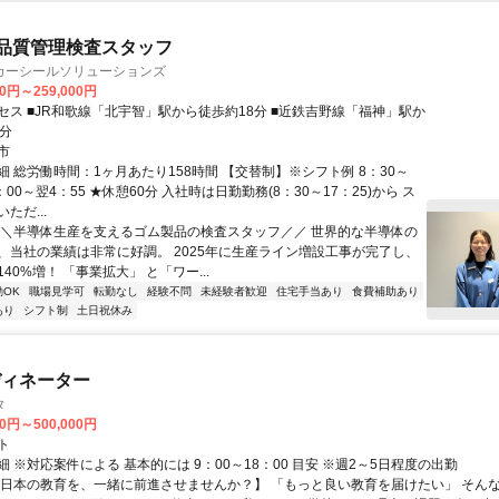
)品質管理検査スタッフ
カーシールソリューションズ
00円～259,000円
セス ■JR和歌線「北宇智」駅から徒歩約18分 ■近鉄吉野線「福神」駅か
0分
市
 総労働時間：1ヶ月あたり158時間 【交替制】※シフト例 8：30～
0：00～翌4：55 ★休憩60分 入社時は日勤勤務(8：30～17：25)から ス
ただ...
＼＼半導体生産を支えるゴム製品の検査スタッフ／／ 世界的な半導体の
、当社の業績は非常に好調。 2025年に生産ライン増設工事が完了し、
40%増！ 「事業拡大」 と「ワー...
OK
職場見学可
転勤なし
経験不問
未経験者歓迎
住宅手当あり
食費補助あり
あり
シフト制
土日祝休み
ディネーター
タ
00円～500,000円
ト
 ※対応案件による 基本的には 9：00～18：00 目安 ※週2～5日程度の出勤
【日本の教育を、一緒に前進させませんか？】 「もっと良い教育を届けたい」 そん