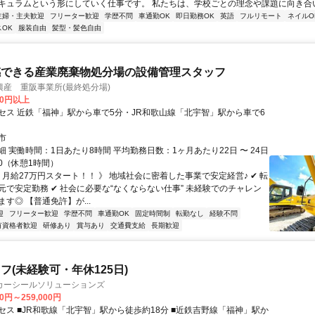
キュラムという形にしていく仕事です。 私たちは、学校ごとの理念や課題に向き合いな
主婦・主夫歓迎
フリーター歓迎
学歴不問
車通勤OK
即日勤務OK
英語
フルリモート
ネイルO
OK
服装自由
髪型・髪色自由
感できる産業廃棄物処分場の設備管理スタッフ
産 重阪事業所(最終処分場)
00円以上
セス 近鉄「福神」駅から車で5分・JR和歌山線「北宇智」駅から車で6
市
 実働時間：1日あたり8時間 平均勤務日数：1ヶ月あたり22日 〜 24日
:00（休憩1時間）
 月給27万円スタート！！ 》 地域社会に密着した事業で安定経営♪ ✔ 転
元で安定勤務 ✔ 社会に必要な“なくならない仕事” 未経験でのチャレン
す◎ 【普通免許】が...
迎
フリーター歓迎
学歴不問
車通勤OK
固定時間制
転勤なし
経験不問
有資格者歓迎
研修あり
賞与あり
交通費支給
長期歓迎
フ(未経験可・年休125日)
カーシールソリューションズ
00円～259,000円
セス ■JR和歌線「北宇智」駅から徒歩約18分 ■近鉄吉野線「福神」駅か