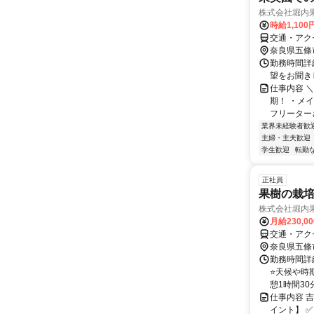
株式会社堀内果
時給1,100
交通・アクセ
奈良県五條
勤務時間詳細
望をお聞き
仕事内容 
期！ ・メ
フリーターさ
業界未経験者歓
主婦・主夫歓迎
学生歓迎
転勤
正社員
果樹の栽
株式会社堀内果
月給230,0
交通・アクセ
奈良県五條
勤務時間詳細
⭐天候や時期
憩1時間30分 
仕事内容 
イント】 ✅