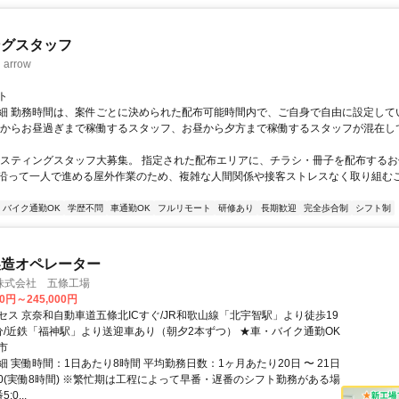
ングスタッフ
rrow
ト
細 勤務時間は、案件ごとに決められた配布可能時間内で、ご自身で自由に設定して
くからお昼過ぎまで稼働するスタッフ、お昼から夕方まで稼働するスタッフが混在し
ポスティングスタッフ大募集。 指定された配布エリアに、チラシ・冊子を配布するお
沿って一人で進める屋外作業のため、複雑な人間関係や接客ストレスなく取り組む
バイク通勤OK
学歴不問
車通勤OK
フルリモート
研修あり
長期歓迎
完全歩合制
シフト制
製造オペレーター
株式会社 五條工場
00円～245,000円
セス 京奈和自動車道五條北ICすぐ/JR和歌山線「北宇智駅」より徒歩19
分/近鉄「福神駅」より送迎車あり（朝夕2本ずつ） ★車・バイク通勤OK
市
 実働時間：1日あたり8時間 平均勤務日数：1ヶ月あたり20日 〜 21日
7:30(実働8時間) ※繁忙期は工程によって早番・遅番のシフト勤務がある場
:0...