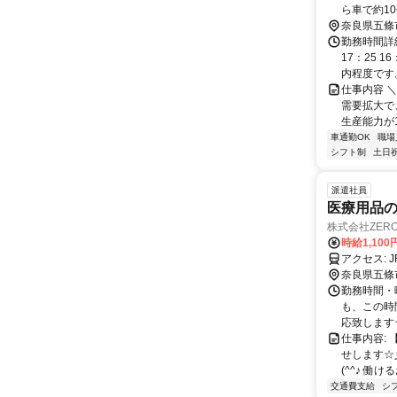
ら車で約1
奈良県五條
勤務時間詳細
17：25 
内程度です。 
仕事内容 
需要拡大で
生産能力が1
車通勤OK
職場
シフト制
土日
派遣社員
医療用品
株式会社ZERO
時給1,100
ア
奈良県五條
勤務時間・曜日
も、この時
応致します☆.
仕事内容:
せします☆
(^^♪ 働
交通費支給
シ