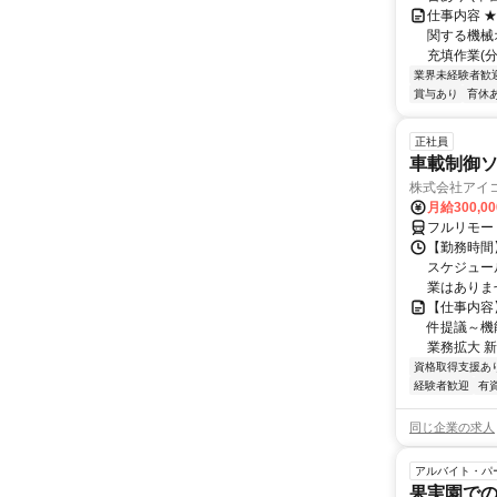
仕事内容 
関する機械
充填作業(分
業界未経験者歓
賞与あり
育休
正社員
車載制御ソ
株式会社アイ
月給300,0
フルリモー
【勤務時間】
スケジュー
業はありま
【仕事内容
件提議～機
業務拡大 新
資格取得支援あ
経験者歓迎
有
同じ企業の求人
アルバイト・パ
果実園で