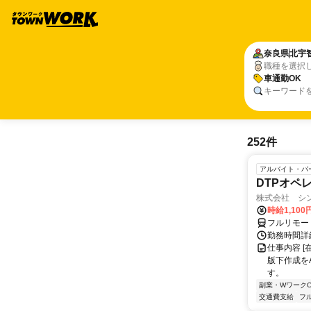
奈良県
北宇
職種を選択
車通勤OK
キーワード
252件
アルバイト・パ
DTPオペ
株式会社 シ
時給1,100
フルリモー
勤務時間詳細
仕事内容 [
版下作成をAdo
す。
副業・WワークO
交通費支給
フ