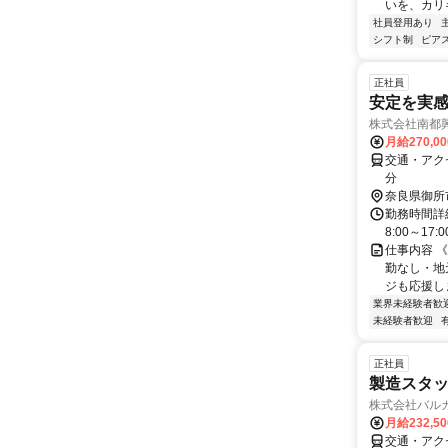
いを、カリ
社員登用あり
シフト制
ピアス
正社員
安定を実
株式会社南都興
月給270,0
交通・アク
分
奈良県御所
勤務時間詳細
8:00～17
仕事内容 《
勤なし・地
ジも応援しま
業界未経験者歓
未経験者歓迎
正社員
製造スタッ
株式会社バル
月給232,5
交通・アク