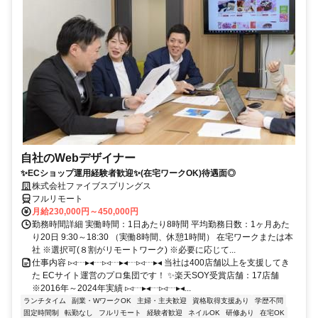
自社のWebデザイナー
✨ECショップ運用経験者歓迎✨(在宅ワークOK)待遇面◎
株式会社ファイブスプリングス
フルリモート
月給230,000円～450,000円
勤務時間詳細 実働時間：1日あたり8時間 平均勤務日数：1ヶ月あた
り20日 9:30～18:30 （実働8時間、休憩1時間） 在宅ワークまたは本
社 ※選択可(８割がリモートワーク) ※必要に応じて...
仕事内容 ▹◃┄▸◂┄▹◃┄▸◂┄▹◃┄▸◂ 当社は400店舗以上を支援してき
た ECサイト運営のプロ集団です！ ✨楽天SOY受賞店舗：17店舗
※2016年～2024年実績 ▹◃┄▸◂┄▹◃┄▸◂...
ランチタイム
副業・WワークOK
主婦・主夫歓迎
資格取得支援あり
学歴不問
固定時間制
転勤なし
フルリモート
経験者歓迎
ネイルOK
研修あり
在宅OK