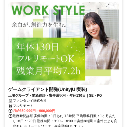
ゲームクライアント開発(Unity|UI実装)
上場グループ・前給保証・案件選択可・年休130日｜SE・PG
ファンタレイ株式会社
フルリモート
月給350,000円～900,000円
勤務時間詳細 実働時間：1日あたり8時間 平均勤務日数：1ヶ月あた
り18日 〜 20日 勤務時間：9:00～18:00 ※実働8時間 ※案件により変
動あり ※リモートワーク、在宅勤務OK ▼フレ...