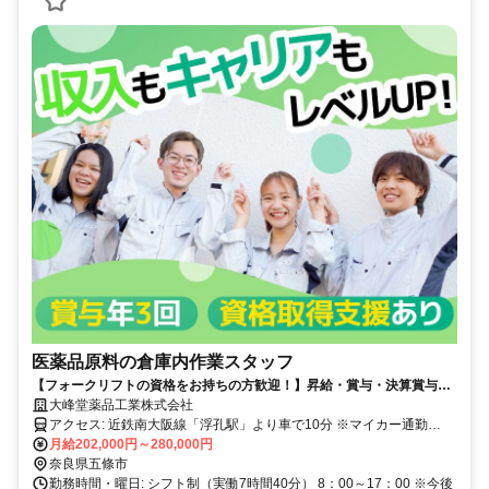
医薬品原料の倉庫内作業スタッフ
【フォークリフトの資格をお持ちの方歓迎！】昇給・賞与・決算賞与あ
り◎残業少なめでプライベートも充実できる！
大峰堂薬品工業株式会社
アクセス: 近鉄南大阪線「浮孔駅」より車で10分 ※マイカー通勤
OK、駐車場完備！
月給202,000円～280,000円
奈良県五條市
勤務時間・曜日: シフト制（実働7時間40分） 8：00～17：00 ※今後