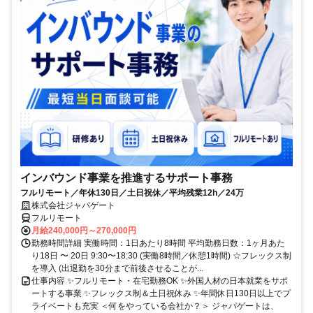
インバウンド事業を推進するサポート事務
フルリモート／年休130日／土日祝休／平均残業12h／24万
株式会社ジャパゲート
フルリモート
月給240,000円～270,000円
勤務時間詳細 実働時間：1日あたり8時間 平均勤務日数：1ヶ月あた
り18日 〜 20日 9:30〜18:30 (実働8時間／休憩1時間) ☆フレックス制
を導入 (出退勤を30分まで前後させることが...
仕事内容 ✨フルリモート・在宅勤務OK ✨外国人材の日本就業をサポ
ートする事業 ✨フレックス制＆土日祝休み ✨年間休日130日以上でプ
ライベートも充実 ＜何をやっている会社か？＞ ジャパゲートは、