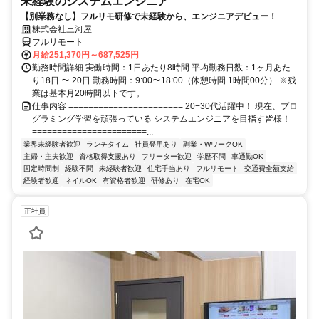
未経験のシステムエンジニア
【別業務なし】フルリモ研修で未経験から、エンジニアデビュー！
株式会社三河屋
フルリモート
月給251,370円～687,525円
勤務時間詳細 実働時間：1日あたり8時間 平均勤務日数：1ヶ月あた
り18日 〜 20日 勤務時間：9:00〜18:00（休憩時間 1時間00分） ※残
業は基本月20時間以下です。
仕事内容 ======================= 20−30代活躍中！ 現在、プロ
グラミング学習を頑張っている システムエンジニアを目指す皆様！
=======================...
業界未経験者歓迎
ランチタイム
社員登用あり
副業・WワークOK
主婦・主夫歓迎
資格取得支援あり
フリーター歓迎
学歴不問
車通勤OK
固定時間制
経験不問
未経験者歓迎
住宅手当あり
フルリモート
交通費全額支給
経験者歓迎
ネイルOK
有資格者歓迎
研修あり
在宅OK
正社員