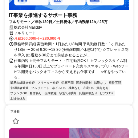
IT事業を推進するサポート事務
フルリモート／年休130日／土日祝休／平均残業12h／25万
株式会社Maliddy
フルリモート
月給260,000円～280,000円
勤務時間詳細 実働時間：1日あたり8時間 平均勤務日数：1ヶ月あた
り18日 〜 20日 9:30〜18:30 (実働8時間／休憩1時間) ☆フレックス制
を導入 (出退勤を30分まで前後させることが...
仕事内容 ✨完全フルリモート・在宅勤務OK！ ✨フレックスタイム制
＆年間休日130日以上でプライベート充実 ✨スマホアプリ・Webサー
ビス開発をバックオフィスから支えるお仕事です！ ＜何をやってい
る...
業界未経験者歓迎
フリーター歓迎
学歴不問
固定時間制
転勤なし
経験不問
未経験者歓迎
フルリモート
ネイルOK
残業なし
在宅OK
賞与あり
ブランクOK
育休あり
長期歓迎
駅近5分以内
長期休暇あり
ピアスOK
土日祝休み
正社員