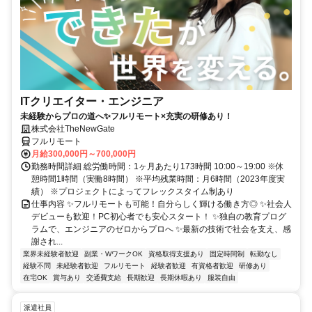
ITクリエイター・エンジニア
未経験からプロの道へ✨フルリモート×充実の研修あり！
株式会社TheNewGate
フルリモート
月給300,000円～700,000円
勤務時間詳細 総労働時間：1ヶ月あたり173時間 10:00～19:00 ※休
憩時間1時間（実働8時間） ※平均残業時間：月6時間（2023年度実
績） ※プロジェクトによってフレックスタイム制あり
仕事内容 ✨フルリモートも可能！自分らしく輝ける働き方◎ ✨社会人
デビューも歓迎！PC初心者でも安心スタート！ ✨独自の教育プログ
ラムで、エンジニアのゼロからプロへ ✨最新の技術で社会を支え、感
謝され...
業界未経験者歓迎
副業・WワークOK
資格取得支援あり
固定時間制
転勤なし
経験不問
未経験者歓迎
フルリモート
経験者歓迎
有資格者歓迎
研修あり
在宅OK
賞与あり
交通費支給
長期歓迎
長期休暇あり
服装自由
派遣社員