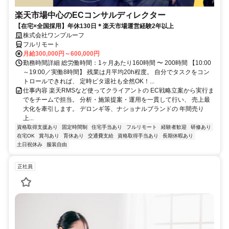
楽天市場中心のECコンサルディレクター
【在宅×全国採用】年休130日＊楽天市場運営経験2年以上
株式会社ワンプルーフ
フルリモート
月給300,000円～600,000円
勤務時間詳細 総労働時間：1ヶ月あたり160時間 〜 200時間 【10:00
～19:00／実働8時間】 残業は月平均20h程度。 自分でタスクをコン
トロールできれば、 定時ピタ退社も全然OK！...
仕事内容 楽天RMSなど使ってクライアントの EC戦略立案から実行ま
でをチームで担当。 分析・施策提案・運用を一貫して行い、 売上最
大化を牽引します。 デロンギ等、ナショナルブランドの 年間売り
上...
資格取得支援あり
固定時間制
住宅手当あり
フルリモート
経験者歓迎
研修あり
在宅OK
賞与あり
育休あり
交通費支給
資格取得手当あり
長期休暇あり
土日祝休み
服装自由
正社員