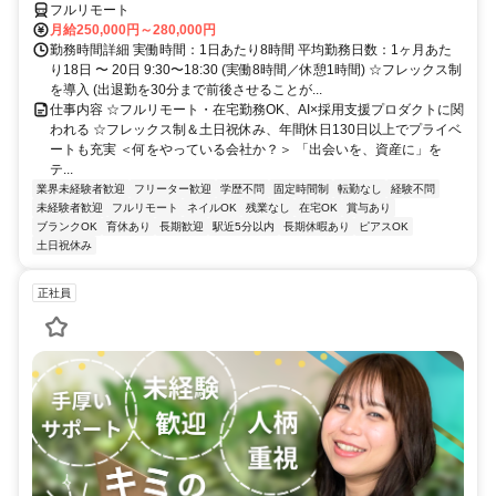
フルリモート
月給250,000円～280,000円
勤務時間詳細 実働時間：1日あたり8時間 平均勤務日数：1ヶ月あた
り18日 〜 20日 9:30〜18:30 (実働8時間／休憩1時間) ☆フレックス制
を導入 (出退勤を30分まで前後させることが...
仕事内容 ☆フルリモート・在宅勤務OK、AI×採用支援プロダクトに関
われる ☆フレックス制＆土日祝休み、年間休日130日以上でプライベ
ートも充実 ＜何をやっている会社か？＞ 「出会いを、資産に」を
テ...
業界未経験者歓迎
フリーター歓迎
学歴不問
固定時間制
転勤なし
経験不問
未経験者歓迎
フルリモート
ネイルOK
残業なし
在宅OK
賞与あり
ブランクOK
育休あり
長期歓迎
駅近5分以内
長期休暇あり
ピアスOK
土日祝休み
正社員