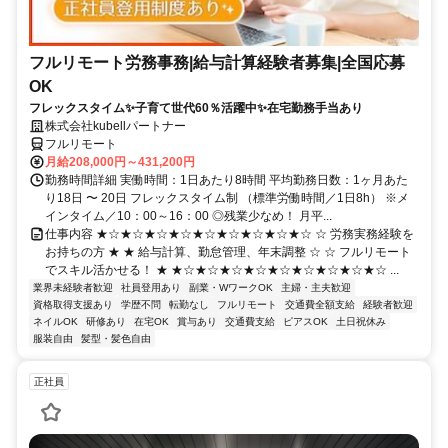
フルリモート労務事務|給与計算経験者募集|全国応募
OK
フレックスタイム✨子育て世代60％活躍中✨在宅勤務手当あり
株式会社kubellパートナー
フルリモート
月給208,000円～431,200円
勤務時間詳細 実働時間：1日あたり8時間 平均勤務日数：1ヶ月あた
り18日 〜 20日 フレックスタイム制 （標準労働時間／1日8h） ※メ
インタイム／10：00～16：00 ◎残業少なめ！ 月平...
仕事内容 ★☆★☆★☆★☆★☆★☆★☆★☆★☆ ☆ 労務実務経験を
お持ちの方 ★ ★ 給与計算、勤怠管理、年末調整 ☆ ☆ フルリモート
でスキル活かせる！ ★ ★☆★☆★☆★☆★☆★☆★☆★☆★☆ ...
業界未経験者歓迎
社員登用あり
副業・WワークOK
主婦・主夫歓迎
資格取得支援あり
学歴不問
転勤なし
フルリモート
交通費全額支給
経験者歓迎
ネイルOK
研修あり
在宅OK
賞与あり
交通費支給
ピアスOK
土日祝休み
服装自由
髪型・髪色自由
正社員