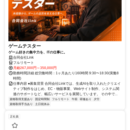
ゲームテスター
ゲーム好きの集中力を、ITの仕事に。
合同会社Link
フルリモート
月給267,000円～350,000円
勤務時間詳細 総労働時間：1ヶ月あたり160時間 9:30〜18:30(実働8
時間)
仕事内容 ●募集背景 合同会社Linkでは、生成AIを取り入れたクリエイ
ティブ制作をはじめ、EC・物販事業、Webサイト制作、システム関
連のサポートなど、幅広いサービスを展開しています。 その中で...
資格取得支援あり
固定時間制
フルリモート
午前
研修あり
夕方
資格取得手当あり
土日祝休み
正社員