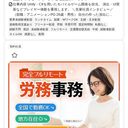
仕事内容 Unity・C#を用いたモバイルゲーム開発を担当。 演出・UI実
装などプレイヤー体験を重視します。 ＼先輩社員インタビュー／
（前職：アニメーションPG 26歳・男性） 自分の作った演出に...
業界未経験者歓迎
ランチタイム
副業・WワークOK
主婦・主夫歓迎
資格取得支援あり
フリーター歓迎
早朝
学歴不問
固定時間制
転勤なし
経験不問
英語
未経験者歓迎
フルリモート
交通費全額支給
午前
経験者歓迎
ネイルOK
残業なし
夜間
契約社員