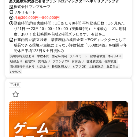
楽天経験を武器に有名ブランドのディレクターへキャリアアップ☆
株式会社ワンプルーフ
フルリモート
月給300,000円～500,000円
勤務時間詳細 実働時間：1日あたり8時間 平均勤務日数：1ヶ月あた
り21日 〜 23日 10：00～19：00（実働8時間） ＊柔軟な「ズレ勤制
度」あり！ 出社時間を前後2時間ズラせます。 有給を...
仕事内容 ✅設立以来、増収増益の成長企業 ✅ECディレクターとして
成長できる環境 ✅主観によらない評価制度「360度評価」を採用 ✅年
間休日平均128日＆土日祝休み ―――――――――――――...
資格取得支援あり
学歴不問
固定時間制
フルリモート
経験者歓迎
ネイルOK
研修あり
在宅OK
賞与あり
ブランクOK
育休あり
交通費支給
長期歓迎
資格取得手当あり
社割あり
長期休暇あり
ピアスOK
土日祝休み
服装自由
ひげOK
正社員