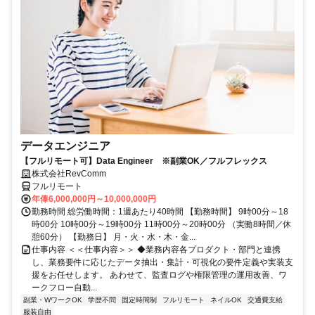
データエンジニア
【フルリモート可】Data Engineer ※副業OK／フルフレックス
株式会社RevComm
フルリモート
年俸6,000,000円～10,000,000円
勤務時間 総労働時間：1週あたり40時間 【勤務時間】 9時00分～18
時00分 10時00分～19時00分 11時00分～20時00分 （実働8時間／休
憩60分） 【勤務日】 月・火・水・木・金...
仕事内容 ＜＜仕事内容＞＞ ◆業務内容各プロダクト・部門と連携
し、業務要件に応じたデータ抽出・集計・可視化の要件定義や実装支
援をお任せします。 あわせて、監査ログや権限管理の運用改善、ワ
ークフロー自動...
副業・WワークOK
学歴不問
固定時間制
フルリモート
ネイルOK
交通費支給
服装自由