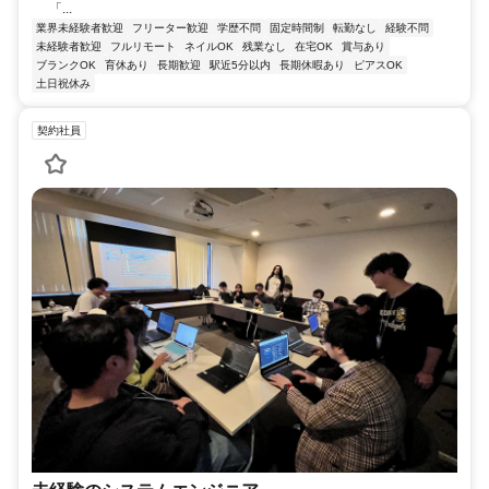
「...
業界未経験者歓迎
フリーター歓迎
学歴不問
固定時間制
転勤なし
経験不問
未経験者歓迎
フルリモート
ネイルOK
残業なし
在宅OK
賞与あり
ブランクOK
育休あり
長期歓迎
駅近5分以内
長期休暇あり
ピアスOK
土日祝休み
契約社員