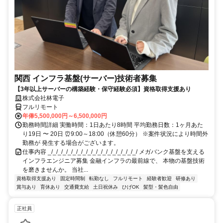
関西 インフラ基盤(サーバー)技術者募集
【3年以上サーバーの構築経験・保守経験必須】資格取得支援あり
株式会社林電子
フルリモート
年俸5,500,000円～6,500,000円
勤務時間詳細 実働時間：1日あたり8時間 平均勤務日数：1ヶ月あた
り19日 〜 20日 ⏰9:00～18:00（休憩60分） ※案件状況により時間外
勤務が 発生する場合がございます。
仕事内容 _/_/_/_/_/_/_/_/_/_/_/_/_/_/_/_/_/_/ メガバンク基盤を支える
インフラエンジニア募集 金融インフラの最前線で、 本物の基盤技術
を磨きませんか。 当社...
資格取得支援あり
固定時間制
転勤なし
フルリモート
経験者歓迎
研修あり
賞与あり
育休あり
交通費支給
土日祝休み
ひげOK
髪型・髪色自由
正社員