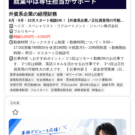
外資系企業の経理財務
8月・9月・10月スタート相談OK！【外資系企業／正社員登用の可能性
大／700万～800万／リモート勤務OK】経理財務
ヘイズ・スペシャリスト・リクルートメント・ジャパン株式会社
フルリモート
時給3,000円～4,500円
勤務時間 フレックスタイム制度 ＜勤務時間について＞ 9:00～
17:00(実働7時間00分 休憩1時間) ※残業月5～10時間程度 ＜勤務開始
時期＞ 即日～ ※スタート日相談可
仕事内容 ＼おすすめポイント／ 1つ目はリモート勤務OKのお仕事で
す。 2つ目は経験、英語スキルを活かせるお仕事です。 3つ目は正社
員登用の可能性大の求人です。 【 仕事内容 】 ・資金管理業務（日...
業界未経験者歓迎
社員登用あり
副業・WワークOK
60代も応募可
資格取得支援あり
社会保険あり
産休・育休取得実績あり
バイク通勤OK
学歴不問
即日勤務OK
職場見学可
平日のみOK
賞与年1回あり
経験不問
英語
未経験者歓迎
フルリモート
交通費全額支給
経験者歓迎
研修あり
正社員