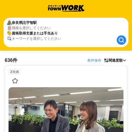
奈良県
奈良県
北宇智駅
北宇智駅
職種を選択してください
資格取得支援または手当あり
資格取得支援または手当あり
キーワードを選択してください
636件
条件保存
関連度順
正社員