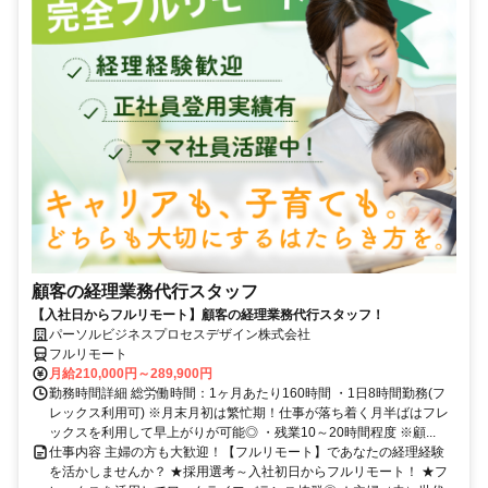
顧客の経理業務代行スタッフ
【入社日からフルリモート】顧客の経理業務代行スタッフ！
パーソルビジネスプロセスデザイン株式会社
フルリモート
月給210,000円～289,900円
勤務時間詳細 総労働時間：1ヶ月あたり160時間 ・1日8時間勤務(フ
レックス利用可) ※月末月初は繁忙期！仕事が落ち着く月半ばはフレ
ックスを利用して早上がりが可能◎ ・残業10～20時間程度 ※顧...
仕事内容 主婦の方も大歓迎！【フルリモート】であなたの経理経験
を活かしませんか？ ★採用選考～入社初日からフルリモート！ ★フ