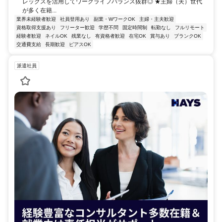
レックスを活用してワークライフバランス抜群◎ ★主婦（夫）世代
が多く在籍...
業界未経験者歓迎
社員登用あり
副業・WワークOK
主婦・主夫歓迎
資格取得支援あり
フリーター歓迎
学歴不問
固定時間制
転勤なし
フルリモート
経験者歓迎
ネイルOK
残業なし
有資格者歓迎
在宅OK
賞与あり
ブランクOK
交通費支給
長期歓迎
ピアスOK
派遣社員