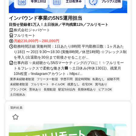
インバウンド事業のSNS運用担当
目指せ登録者1万人！土日祝休／平均残業12h／フルリモート
株式会社ジャパゲート
フルリモート
月給230,000円～280,000円
勤務時間詳細 実働時間：1日あたり8時間 平均勤務日数：1ヶ月あた
り18日 〜 20日 9:30〜18:30 (実働8時間／休憩1時間) ☆フレックス制
を導入 (出退勤を30分まで前後させることが...
仕事内容 ✨未経験からSNSマーケティングのプロに！ ✨フルリモー
ト＆フレックスで柔軟な働き方🏢 ✨土日休み(年休130日)、残業月
10h程度 ✅Instagramアカウント ↓ https:/...
業界未経験者歓迎
フリーター歓迎
学歴不問
固定時間制
転勤なし
経験不問
未経験者歓迎
フルリモート
ネイルOK
残業なし
在宅OK
賞与あり
ブランクOK
育休あり
長期歓迎
駅近5分以内
長期休暇あり
ピアスOK
土日祝休み
契約社員