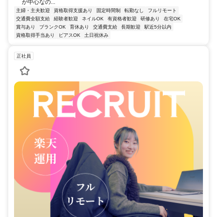
が中心なの...
主婦・主夫歓迎
資格取得支援あり
固定時間制
転勤なし
フルリモート
交通費全額支給
経験者歓迎
ネイルOK
有資格者歓迎
研修あり
在宅OK
賞与あり
ブランクOK
育休あり
交通費支給
長期歓迎
駅近5分以内
資格取得手当あり
ピアスOK
土日祝休み
正社員