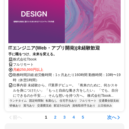
ITエンジニア(Web・アプリ開発)|未経験歓迎
手に職をつけ、未来を変える。
株式会社Tbook
フルリモート
月給250,000円以上
勤務時間詳細 総労働時間：1ヶ月あたり160時間 勤務時間：10時〜19
時（休憩1時間）
仕事内容 未経験から、IT業界デビュー。 「将来のために、何かスキ
ルを身につけたい」 「もっと自由な働き方をしたい」 「でも、自分
にできるのか不安…」 そんな想いを持つ方へ。 株式会社Tbook...
ランチタイム
固定時間制
転勤なし
住宅手当あり
フルリモート
交通費全額支給
研修あり
賞与あり
交通費支給
駅近5分以内
資格取得手当あり
土日祝休み
前へ
次へ
1
2
3
4
5