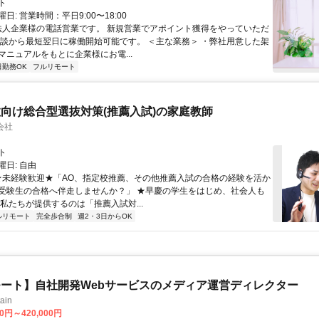
ト
日: 営業時間：平日9:00〜18:00
 法人企業様の電話営業です。 新規営業でアポイント獲得をやっていただ
面談から最短翌日に稼働開始可能です。 ＜主な業務＞ ・弊社用意した架
マニュアルをもとに企業様にお電...
日勤務OK
フルリモート
向け総合型選抜対策(推薦入試)の家庭教師
会社
ト
日: 自由
 ★未経験歓迎★「AO、指定校推薦、その他推薦入試の合格の経験を活か
受験生の合格へ伴走しませんか？」 ★早慶の学生をはじめ、社会人も
 私たちが提供するのは「推薦入試対...
ルリモート
完全歩合制
週2・3日からOK
ート】自社開発Webサービスのメディア運営ディレクター
ain
00円～420,000円