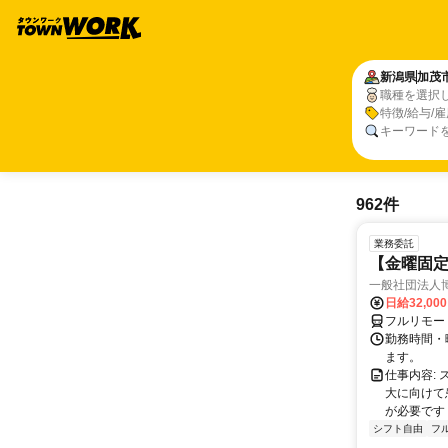
新潟県
加茂
職種を選択
特徴/給与/
キーワード
962件
業務委託
【金曜固
一般社団法人
日給32,00
フルリモー
勤務時間・曜
ます。
仕事内容:
大に向けて
が必要です！
シフト自由
フ