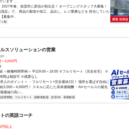
います ...
 ／ 2027年春、加茂市に原信が初出店！ オープニングスタッフ大募集！
 加茂店』で、 商品の製造や加工、品出し、レジ業務などを 担当していた
【募集中...
フト制
ールスソリューションの営業
ge
円～4,000円
ト
 ＜稼働時間帯例＞ 平日9:00～18:00 ※フルリモート（完全在宅） ※
時間は相談可 ※残業なし
＜求人のポイント＞ ・フルリモート×完全週休2日！ 場所を選ばず自由に
給3,000～4,000円！ スキルに応じた高単価報酬 ・AI×セールスの最先
場価値の高い...
固定時間制
フルリモート
経験者歓迎
在宅OK
長期歓迎
ートの英語コーチ
00円以上