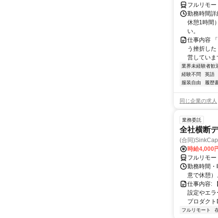
フルリモー
勤務時間詳
休憩1時間
い。
仕事内容 
う挫折したく
営しています
業界未経験者歓
経験不問
英語
服装自由
履歴
同じ企業の求人
業務委託
全社横断
(合同)SinkCapi
時給4,000
フルリモー
勤務時間・曜
意で休憩）
仕事内容:
設定やエラ
プロダクトDB
フルリモート