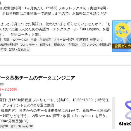
ト
細 総労働時間：1ヶ月あたり165時間 フルフレックス制（実働8時間・
） ※勤務時間はご希望第一で調整しますので、お気軽にご相談くださ
「せっかく身につけた英語力、使わないまま眠らせていませんか？」 “も
ない”と願う人のための英語コーチングスクール 「90 English」を運
。 「英語コーチ」と聞...
迎
副業・WワークOK
主婦・主夫歓迎
フリーター歓迎
学歴不問
転勤なし
未経験者歓迎
フルリモート
残業なし
研修あり
在宅OK
ブランクOK
長期歓迎
書不要
髪型・髪色自由
データ基盤チームのデータエンジニア
tal
円～7,000円
ト
日: 月160時間程度 フルリモート、貸与PC、10:00~18:30（1時間任
、クライアントとのmtgが週に数回
 【職務内容】 社内からのデータ連携要望に合わせて、新規データ連携の
ー対応などを行う。 内製ツールの保守・改善（主にpython）を行う。
=>分析基盤(BQ...
在宅OK
週2・3日からOK