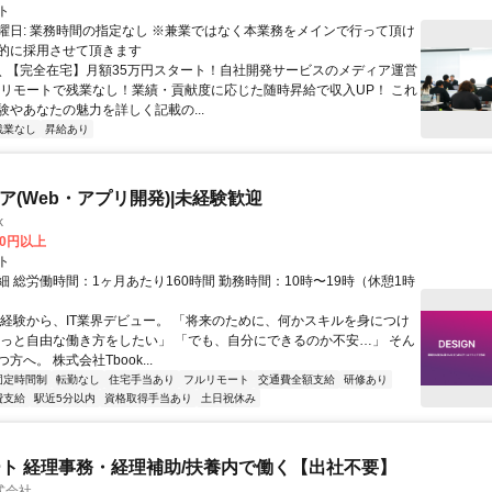
ト
曜日: 業務時間の指定なし ※兼業ではなく本業務をメインで行って頂け
的に採用させて頂きます
 ＼ 【完全在宅】月額35万円スタート！自社開発サービスのメディア運営
ルリモートで残業なし！業績・貢献度に応じた随時昇給で収入UP！ これ
験やあなたの魅力を詳しく記載の...
残業なし
昇給あり
ニア(Web・アプリ開発)|未経験歓迎
k
00円以上
ト
 総労働時間：1ヶ月あたり160時間 勤務時間：10時〜19時（休憩1時
未経験から、IT業界デビュー。 「将来のために、何かスキルを身につけ
もっと自由な働き方をしたい」 「でも、自分にできるのか不安…」 そん
方へ。 株式会社Tbook...
固定時間制
転勤なし
住宅手当あり
フルリモート
交通費全額支給
研修あり
費支給
駅近5分以内
資格取得手当あり
土日祝休み
ト 経理事務・経理補助/扶養内で働く【出社不要】
式会社