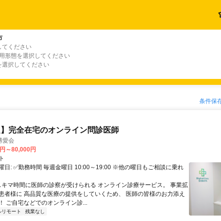
市
してください
雇用形態を選択してください
を選択してください
条件保
定】完全在宅のオンライン問診医師
博愛会
0円～80,000円
ト
日: ✅勤務時間 毎週金曜日 10:00～19:00 ※他の曜日もご相談に乗れ
 スキマ時間に医師の診察が受けられる オンライン診療サービス。 事業拡
患者様に 高品質な医療の提供をしていくため、 医師の皆様のお力添え
 ご自宅などでのオンライン診...
ルリモート
残業なし