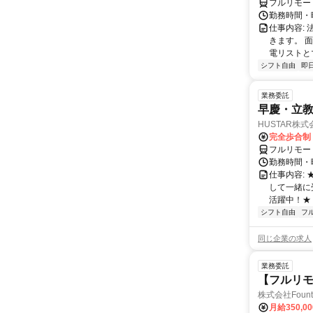
フルリモー
勤務時間・曜
仕事内容:
きます。 
電リストと
シフト自由
即
業務委託
早慶・立教
HUSTAR株式
完全歩合制
フルリモー
勤務時間・曜
仕事内容:
して一緒に
活躍中！★
シフト自由
フ
同じ企業の求人
業務委託
【フルリモ
株式会社Fount
月給350,0