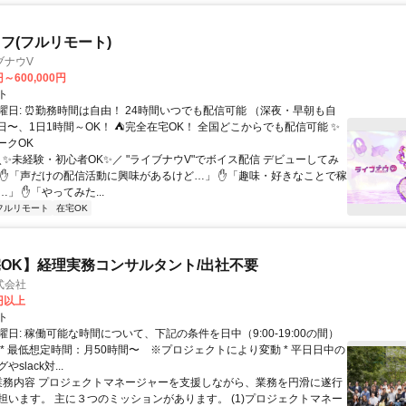
フ(フルリモート)
ブナウV
円～600,000円
ト
曜日: ⏰勤務時間は自由！ 24時間いつでも配信可能 （深夜・早朝も自
日〜、1日1時間～OK！ ⛺完全在宅OK！ 全国どこからでも配信可能 ✨
ークOK
＼✨未経験・初心者OK✨／ "ライブナウV"でボイス配信 デビューしてみ
 ✋「声だけの配信活動に興味があるけど…」 ✋「趣味・好きなことで稼
」 ✋「やってみた...
フルリモート
在宅OK
OK】経理実務コンサルタント/出社不要
式会社
0円以上
ト
日: 稼働可能な時間について、下記の条件を日中（9:00-19:00の間）
 * 最低想定時間：月50時間〜 ※プロジェクトにより変動 * 平日日中の
slack対...
 業務内容 プロジェクトマネージャーを支援しながら、業務を円滑に遂行
担います。 主に３つのミッションがあります。 (1)プロジェクトマネー