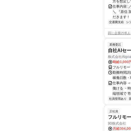
方を想定して
仕事内容:
＼ 『原信
だきます！ 
交通費支給
シ
同じ企業の求人
業務委託
自社AIセ
株式会社Algoa
時給3,000
フルリモー
勤務時間詳細
稼働日数・
仕事内容 
働ける ・時
端領域で 市
社員登用あり
正社員
フルリモ
90株式会社
月給304,0