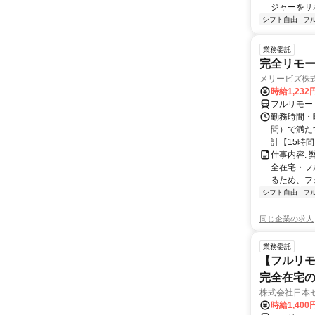
ジャーをサポ
シフト自由
フ
業務委託
完全リモー
メリービズ株
時給1,23
フルリモー
勤務時間・曜
間）で満たす
計【15時間】
仕事内容:
全在宅・フ
るため、フ
シフト自由
フ
同じ企業の求人
業務委託
【フルリモ
完全在宅
株式会社日本
時給1,400