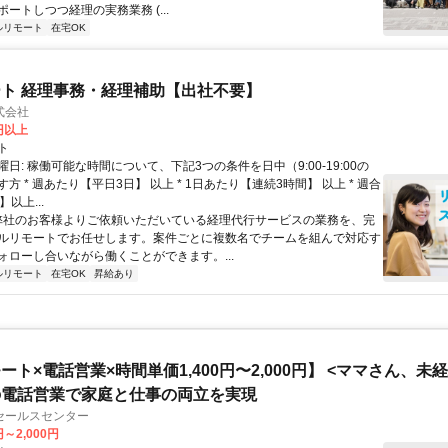
ートしつつ経理の実務業務 (...
ルリモート
在宅OK
ト 経理事務・経理補助【出社不要】
式会社
2円以上
ト
日: 稼働可能な時間について、下記3つの条件を日中（9:00-19:00の
方 * 週あたり【平日3日】 以上 * 1日あたり【連続3時間】 以上 * 週合
以上...
 弊社のお客様よりご依頼いただいている経理代行サービスの業務を、完
ルリモートでお任せします。案件ごとに複数名でチームを組んで対応す
ォローし合いながら働くことができます。...
ルリモート
在宅OK
昇給あり
ート×電話営業×時間単価1,400円〜2,000円】 <ママさん、未
の電話営業で家庭と仕事の両立を実現
セールスセンター
円～2,000円