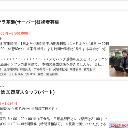
フラ基盤(サーバー)技術者募集
子
000円～6,500,000円
ト
 実働時間：1日あたり8時間 平均勤務日数：1ヶ月あたり19日 〜 20日
18:00（休憩60分） ※案件状況により時間外勤務が 発生する場合がござ
/_/_/_/_/_/_/_/_/_/_/_/_/_/_/_/_/ メガバンク基盤を支える インフラエン
 金融インフラの最前線で、 本物の基盤技術を磨きませんか。 当社...
り
固定時間制
転勤なし
フルリモート
経験者歓迎
研修あり
賞与あり
費支給
土日祝休み
ひげOK
髪型・髪色自由
ート
信 加茂店スタッフ(パート)
円～1,624円
アクセス: 加茂駅から車で約4分 ※加茂市役所近く
市
日: 6：00～20：00 ※加工食品・日用品部門とレジ部門は21:00まで
務OK ※1日3～6時間勤務（時間帯相談可） ※長期で働いていただける