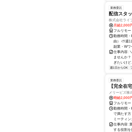
業務委託
配信スタッ
株式会社ライ
月給2,000
フルリモー
勤務時間・
由） ⛅週1
副業・Wワ
仕事内容: 
ませんか？
ぎたいけど…
週1日からOK
業務委託
【完全在宅
メリービズ株
時給2,00
フルリモー
勤務時間・曜
で満たす方
ミーティングや
仕事内容:
する役割を