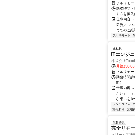
フルリモー
勤務時間・
る方を優先
仕事内容:
業務／ フ
までのご経
フルリモート
正社員
ITエンジ
株式会社Tboo
月給250,0
フルリモー
勤務時間詳細
間）
仕事内容 
たい」 「
な想いを持つ
ランチタイム
賞与あり
交通
業務委託
完全リモー
メリービズ株