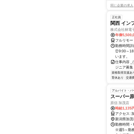
同じ企業の求人
正社員
関西 イン
株式会社林電
年俸5,500,
フルリモー
勤務時間詳細
⏰9:00～
います。
仕事内容 _/_
ジニア募集
資格取得支援あ
育休あり
交通
アルバイト・パ
スーパー原
原信 加茂店
時給1,135
新潟県加茂
勤務時間・曜
※週5～勤