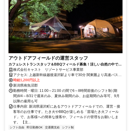
アウトドアフィールドの運営スタッフ
カフェレストランスタッフ＆BBQフィールド募集！涼しい自然の中で楽
しく働こう！
株式会社キャスト リゾートサービス事業部
アクセス: 上越新幹線越後湯沢駅より車で30分 関東圏より高速バスも
あり
時給1,200円以上
新潟県南魚沼郡
勤務時間・曜日: 11:00～21:00 の間で6～8時間前後のシフト制 (期
間)8/4～8/31で週末のみ、夏休み期間のみ、お盆期間のみ等可、9月
以降の雇用も可
仕事内容: 新潟県湯沢町にあるアウトドアフィールドでの、運営・接
客等のお仕事です。たき火やBBQが楽しめる「苗場たき火フィール
ド」で、お客様への簡単な接客や、フィールドの管理をお願いしま
す。 【主...
シフト自由
即日勤務OK
交通費支給
シフト制