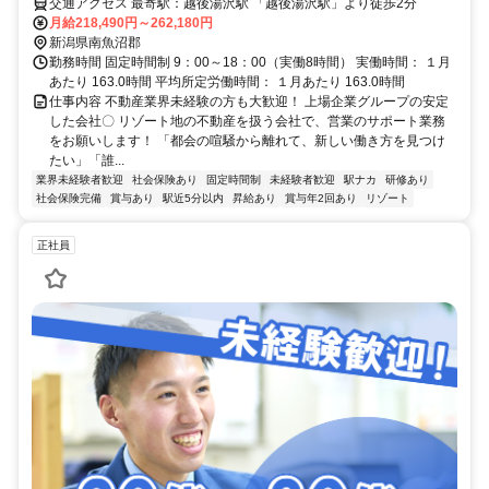
◎
交通アクセス 最寄駅：越後湯沢駅 「越後湯沢駅」より徒歩2分
月給218,490円～262,180円
新潟県南魚沼郡
勤務時間 固定時間制 9：00～18：00（実働8時間） 実働時間： １月
あたり 163.0時間 平均所定労働時間： １月あたり 163.0時間
仕事内容 不動産業界未経験の方も大歓迎！ 上場企業グループの安定
した会社〇 リゾート地の不動産を扱う会社で、営業のサポート業務
をお願いします！ 「都会の喧騒から離れて、新しい働き方を見つけ
たい」「誰...
業界未経験者歓迎
社会保険あり
固定時間制
未経験者歓迎
駅ナカ
研修あり
社会保険完備
賞与あり
駅近5分以内
昇給あり
賞与年2回あり
リゾート
正社員