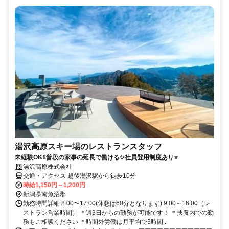
湯沢高原スキー場のレストランスタッフ
未経験OK‼普段の家事の延長で働ける✨社員登用制度あり⭐
湯沢高原株式会社
交通・アクセス 越後湯沢駅から徒歩10分
時給1,150円～1,200円
新潟県南魚沼郡
勤務時間詳細 8:00〜17:00(休憩は60分となります) 9:00～16:00（レ
ストラン営業時間） ＊週3日からの勤務が可能です！ ＊扶養内での勤
務もご相談ください ＊時間外労働は月平均で3時間...