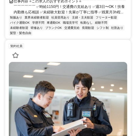
仕事内容 ⭐この求人のおすすめポイント⭐ ￣￣￣￣￣￣￣￣￣￣￣￣
￣￣￣￣￣￣ ✅時給1150円！交通費の支給あり ✅週3日〜OK！扶養
内勤務も応相談 ✅未経験大歓迎！先輩が丁寧に指導 ✅残業月3h程...
制服あり
業界未経験者歓迎
社員登用あり
主婦・主夫歓迎
フリーター歓迎
バイク通勤OK
学歴不問
車通勤OK
職場見学可
転勤なし
経験不問
未経験者歓迎
研修あり
ブランクOK
交通費支給
長期歓迎
シフト制
社割あり
髪型・髪色自由
契約社員