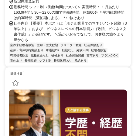
土樽4707-1（エンゼルグランディア越後中里）
新潟県南魚沼郡
勤務時間 シフト制 ＜勤務時間について＞ 実働時間： １月あたり
163.0時間 5:30～22:00の間で実働8時間、休憩60分 ＊平均残業時間
は約30時間（繁忙期による） ＊中抜けあり ...
仕事内容 【重要】 本ポストは「ホテル業界でのマネジメント経験（3
年以上）」および「ビジネスレベルの日本語能力（敬語、ビジネス文
書作成）」が必須です。 ＼温かいおもてなしで、お客様の旅をより
豊かなも...
業界未経験者歓迎
主婦・主夫歓迎
フリーター歓迎
社会保険あり
産休・育休取得実績あり
車通勤OK
転勤なし
経験不問
経験者歓迎
有資格者歓迎
職種変更なし
研修あり
社会保険完備
賞与あり
ブランクOK
育休あり
長期歓迎
シフト制
長期休暇あり
昇給あり
派遣社員