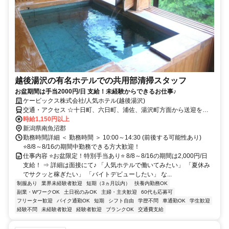
越後湯沢の有名ホテルでの共用部清掃スタッフ
お盆期間は手当2000円/日 支給！未経験からできるお仕事♪
ケービックス株式会社/人気ホテル(越後湯沢)
交通・アクセス ☆十日町、六日町、浦佐、湯沢町方面から送迎を利
用するスタッフも多数
時給1,150円以上
新潟県南魚沼郡
勤務時間詳細 ＜ 勤務時間 ＞ 10:00～14:30 (前後する可能性あり)
⭐8/8～8/16の期間中勤務できる方大歓迎！
仕事内容 ⭐お盆限定！特別手当あり⭐ 8/8～8/16の期間は2,000円/日
支給！ ⇒ 詳細は面接にて♪ 「人気ホテルで働いてみたい」 「夏休み
でサクッと稼ぎたい」 「バイトデビューしたい」 な...
制服あり
業界未経験者歓迎
短期（3ヵ月以内）
扶養内勤務OK
副業・WワークOK
土日祝のみOK
主婦・主夫歓迎
60代も応募可
フリーター歓迎
バイク通勤OK
短期
シフト自由
学歴不問
車通勤OK
学生歓迎
経験不問
未経験者歓迎
経験者歓迎
ブランクOK
交通費支給