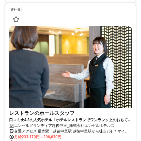
正社員
レストランのホールスタッフ
口コミ★4.3の人気ホテル！ホテルレストランでワンランク上のおもてな
し！充実の福利厚生で働きやすい職場です！ 日本語能力試験（N1）相
エンゼルグランディア越後中里_株式会社エンゼルホテルズ
当の方◎
交通アクセス 最寄駅：越後中里駅 越後中里駅から徒歩7分 ＊マイカ
ー・バイク通勤OK！駐車場完備！ 【勤務地】 新潟県南魚沼郡湯沢町
月給233,170円～296,630円