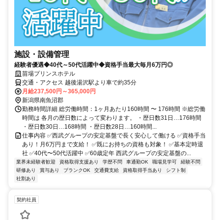
施設・設備管理
経験者優遇◆40代～50代活躍中◆資格手当最大毎月6万円◎
苗場プリンスホテル
交通・アクセス 越後湯沢駅より車で約35分
月給237,500円～365,000円
新潟県南魚沼郡
勤務時間詳細 総労働時間：1ヶ月あたり160時間 〜 176時間 ※総労働
時間は 各月の歴日数によって変わります。 ・歴日数31日…176時間
・歴日数30日…168時間 ・歴日数28日…160時間...
仕事内容 ✅西武グループの安定基盤で長く安心して働ける ✅資格手当
あり！月6万円まで支給！ ✅既にお持ちの資格も対象！ ✅基本定時退
社 ✅40代〜50代活躍中 ✅60歳定年 西武グループの安定基盤の...
業界未経験者歓迎
資格取得支援あり
学歴不問
車通勤OK
職場見学可
経験不問
研修あり
賞与あり
ブランクOK
交通費支給
資格取得手当あり
シフト制
社割あり
契約社員