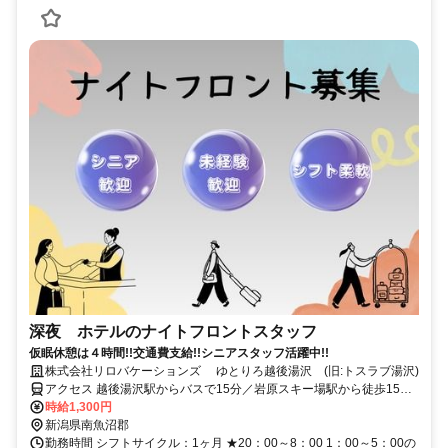
深夜 ホテルのナイトフロントスタッフ
仮眠休憩は４時間!!交通費支給!!シニアスタッフ活躍中!!
株式会社リロバケーションズ ゆとりろ越後湯沢 (旧:トスラブ湯沢)
アクセス 越後湯沢駅からバスで15分／岩原スキー場駅から徒歩15分
／車通勤OK／交通費規定内支給
時給1,300円
新潟県南魚沼郡
勤務時間 シフトサイクル：1ヶ月 ★20：00～8：00 1：00～5：00の