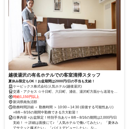
越後湯沢の有名ホテルでの客室清掃スタッフ
夏休み限定もOK！お盆期間は2000円/日の手当も支給！
ケービックス株式会社/人気ホテル(越後湯沢)
交通・アクセス ☆十日町、六日町、浦佐、湯沢町方面から送迎を利
用するスタッフも多数
時給1,150円以上
新潟県南魚沼郡
勤務時間詳細 ＜ 勤務時間 ＞ 10:00～14:30 (前後する可能性あり)
⭐8/8～8/16の期間中勤務できる方大歓迎！
仕事内容 ⭐お盆限定！特別手当あり⭐ 8/8～8/16の期間は2,000円/日
支給！ ⇒ 詳細は面接にて♪ 「人気ホテルで働いてみたい」 「夏休み
でサクッと稼ぎたい」 「バイトデビューしたい」 な...