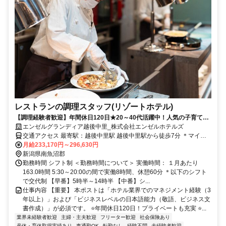
レストランの調理スタッフ(リゾートホテル)
【調理経験者歓迎】年間休日120日★20～40代活躍中！人気の子育て応
エンゼルグランディア越後中里_株式会社エンゼルホテルズ
援リゾートホテル 日本語能力試験（N1）相当の方◎
交通アクセス 最寄駅：越後中里駅 越後中里駅から徒歩7分 ＊マイカ
ー・バイク・自転車通勤OK！駐車場完備！ 【勤務地】 新潟県南魚沼
月給233,170円～296,630円
郡湯沢町土樽4707-1（エンゼルグランディア越後中里）
新潟県南魚沼郡
勤務時間 シフト制 ＜勤務時間について＞ 実働時間： １月あたり
163.0時間 5:30～20:00の間で実働8時間、休憩60分 ＊以下のシフト
で交代制 【早番】5時半～14時半 【中番】シ...
仕事内容 【重要】 本ポストは「ホテル業界でのマネジメント経験（3
年以上）」および「ビジネスレベルの日本語能力（敬語、ビジネス文
書作成）」が必須です。 ⭐️年間休日120日！プライベートも充実 ⭐️...
業界未経験者歓迎
主婦・主夫歓迎
フリーター歓迎
社会保険あり
産休・育休取得実績あり
車通勤OK
転勤なし
経験不問
未経験者歓迎