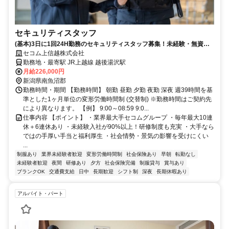
セキュリティスタッフ
(基本)3日に1回24H勤務のセキュリティスタッフ募集！未経験・無資格
OK
セコム上信越株式会社
勤務地・最寄駅 JR上越線 越後湯沢駅
月給226,000円
新潟県南魚沼郡
勤務時間・期間 【勤務時間】 朝勤 昼勤 夕勤 夜勤 深夜 週39時間を基
準とした1ヶ月単位の変形労働時間制 (交替制) ※勤務時間はご契約先
により異なります。 【例】 9:00～08:59 9:0...
仕事内容 【ポイント】 ・業界最大手セコムグループ ・毎年最大10連
休＋6連休あり ・未経験入社が90%以上！研修制度も充実 ・大手なら
ではの手厚い手当と福利厚生 ・社会情勢・景気の影響を受けにくい
...
制服あり
業界未経験者歓迎
変形労働時間制
社会保険あり
早朝
転勤なし
未経験者歓迎
夜間
研修あり
夕方
社会保険完備
制服貸与
賞与あり
ブランクOK
交通費支給
日中
長期歓迎
シフト制
深夜
長期休暇あり
アルバイト・パート