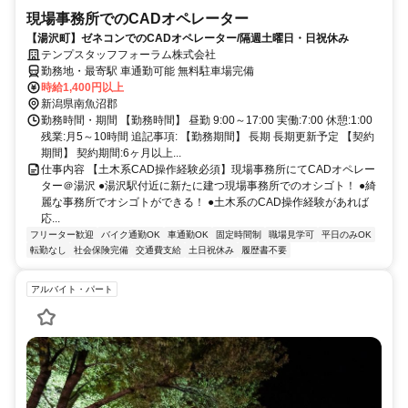
現場事務所でのCADオペレーター
【湯沢町】ゼネコンでのCADオペレーター/隔週土曜日・日祝休み
テンプスタッフフォーラム株式会社
勤務地・最寄駅 車通勤可能 無料駐車場完備
時給1,400円以上
新潟県南魚沼郡
勤務時間・期間 【勤務時間】 昼勤 9:00～17:00 実働:7:00 休憩:1:00
残業:月5～10時間 追記事項: 【勤務期間】 長期 長期更新予定 【契約
期間】 契約期間:6ヶ月以上...
仕事内容 【土木系CAD操作経験必須】現場事務所にてCADオペレー
ター＠湯沢 ●湯沢駅付近に新たに建つ現場事務所でのオシゴト！ ●綺
麗な事務所でオシゴトができる！ ●土木系のCAD操作経験があれば
応...
フリーター歓迎
バイク通勤OK
車通勤OK
固定時間制
職場見学可
平日のみOK
転勤なし
社会保険完備
交通費支給
土日祝休み
履歴書不要
アルバイト・パート