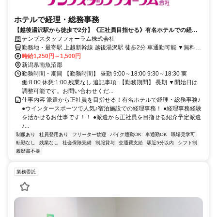
ホテルで経理・総務事務
【越後湯沢駅から徒歩で2分】《正社員目指せる》有名ホテルでの経
理・総務事務／シフト休み
テンプスタッフフォーラム株式会社
勤務地・最寄駅 上越新幹線 越後湯沢駅 徒歩2分 車通勤可能 ▼無料駐
車場完備
時給1,250円～1,500円
新潟県南魚沼郡
勤務時間・期間 【勤務時間】 昼勤 9:00～18:00 9:30～18:30 実
働:8:00 休憩:1:00 残業なし 追記事項: 【勤務期間】 長期 ▼開始日は
調整可能です。お問い合わせくだ...
仕事内容 派遣から正社員を目指せる！有名ホテルで経理・総務事務♪
●ウインタースポーツで人気♪宿泊施設での経理事務！ ●経理事務経験
を活かせるお仕事です！！ ●派遣から正社員を目指せる紹介予定派遣
♪...
制服あり
社員登用あり
フリーター歓迎
バイク通勤OK
車通勤OK
職場見学可
転勤なし
残業なし
社会保険完備
制服貸与
交通費支給
駅近5分以内
シフト制
履歴書不要
業務委託