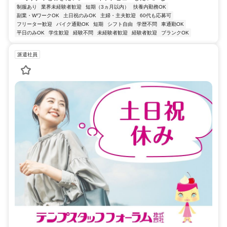
制服あり
業界未経験者歓迎
短期（3ヵ月以内）
扶養内勤務OK
副業・WワークOK
土日祝のみOK
主婦・主夫歓迎
60代も応募可
フリーター歓迎
バイク通勤OK
短期
シフト自由
学歴不問
車通勤OK
平日のみOK
学生歓迎
経験不問
未経験者歓迎
経験者歓迎
ブランクOK
派遣社員