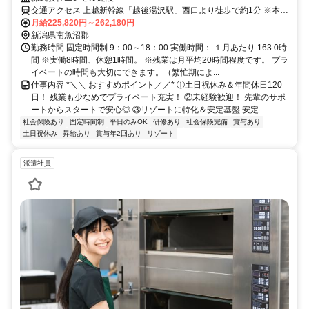
交通アクセス 上越新幹線「越後湯沢駅」西口より徒歩で約1分 ※本人
希望以外の転勤はありません。
月給225,820円～262,180円
新潟県南魚沼郡
勤務時間 固定時間制 9：00～18：00 実働時間： １月あたり 163.0時
間 ※実働8時間、休憩1時間。 ※残業は月平均20時間程度です。 プラ
イベートの時間も大切にできます。（繁忙期によ...
仕事内容 *＼＼ おすすめポイント／／* ①土日祝休み＆年間休日120
日！ 残業も少なめでプライベート充実！ ②未経験歓迎！ 先輩のサポ
ートからスタートで安心◎ ③リゾートに特化＆安定基盤 安定...
社会保険あり
固定時間制
平日のみOK
研修あり
社会保険完備
賞与あり
土日祝休み
昇給あり
賞与年2回あり
リゾート
派遣社員