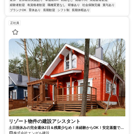
経験者歓迎
有資格者歓迎
職種変更なし
研修あり
社会保険完備
賞与あり
ブランクOK
育休あり
長期歓迎
シフト制
長期休暇あり
正社員
リゾート物件の建設アシスタント
土日祝休みの完全週休2日＆残業少なめ！未経験からOK！安定基盤で長
く活躍◎
株式会社エンゼル建設