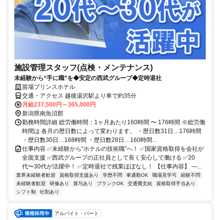
施設管理スタッフ(点検・メンテナンス)
未経験から“手に職”を◆安定の西武グループ◆定時退社
苗場プリンスホテル
交通・アクセス 越後湯沢駅より車で約35分
月給237,500円～365,000円
新潟県南魚沼郡
勤務時間詳細 総労働時間：1ヶ月あたり160時間 〜 176時間 ※総労働
時間は 各月の歴日数によって変わります。 ・歴日数31日…176時間
・歴日数30日…168時間 ・歴日数28日…160時間...
仕事内容 ✅未経験から“ホテルの技術職”へ！ ✅国家資格取得を会社が
全面支援 ✅西武グループの正社員として長く安心して働ける ✅20
代〜30代が活躍中！ ✅定時退社で残業ほぼなし！ 【仕事内容】 ―...
業界未経験者歓迎
資格取得支援あり
学歴不問
車通勤OK
職場見学可
経験不問
未経験者歓迎
研修あり
賞与あり
ブランクOK
交通費支給
資格取得手当あり
シフト制
社割あり
アルバイト・パート