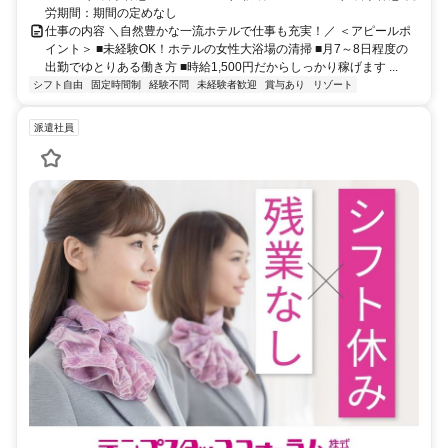
労期間：期間の定めなし
仕事の内容 ＼自然豊かな一流ホテルで仕事も充実！／ ＜アピールポ
イント＞ ■未経験OK！ホテルの女性大浴場の清掃 ■月7～8日程度の
出勤でゆとりある働き方 ■時給1,500円だからしっかり稼げます ...
シフト自由
固定時間制
経験不問
未経験者歓迎
賞与あり
リゾート
派遣社員