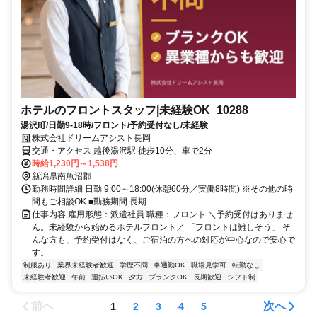
ホテルのフロントスタッフ|未経験OK_10288
湯沢町/日勤9-18時/フロント/予約受付なし/未経験
株式会社ドリームアシスト長岡
交通・アクセス 越後湯沢駅 徒歩10分、車で2分
時給1,230円～1,538円
新潟県南魚沼郡
勤務時間詳細 日勤 9:00～18:00(休憩60分／実働8時間) ※その他の時
間もご相談OK ■勤務期間 長期
仕事内容 雇用形態：派遣社員 職種：フロント ＼予約受付はありませ
ん。未経験から始めるホテルフロント／ 「フロントは難しそう」 そ
んな方も、予約受付はなく、ご宿泊の方への対応が中心なので安心で
す。...
制服あり
業界未経験者歓迎
学歴不問
車通勤OK
職場見学可
転勤なし
未経験者歓迎
午前
週払いOK
夕方
ブランクOK
長期歓迎
シフト制
前へ
次へ
1
2
3
4
5