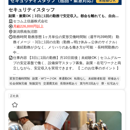
セキュリティスタッフ
副業・兼業OK｜3日に1回の勤務で安定収入。都会を離れても、自由度
は都会以上。住まい付きで即新生活◎
セコム上信越株式会社
月給226,000円以上
新潟県南魚沼郡
勤務時間 勤務形態 1ヶ月単位の変形労働時間制（週平均39時間） 勤
務イメージ ・3日に1回の出勤（勤務→明け休み→公休のサイクル）
・連続勤務が少なく、メリハリのある働き方が可能 ・長時間勤務の
中...
仕事内容 【3日に1回の勤務】月10日前後｜未経験OK｜セコムグルー
プの安定基盤で働く、設備保守スタッフ募集。副業・在宅ワークと両
立しながら、安定収入を実現できます。 【 このお仕事のポイント 】
...
変形労働時間制
副業・WワークOK
車通勤OK
転勤なし
未経験者歓迎
研修あり
社会保険完備
制服貸与
交通費支給
長期休暇あり
賞与年2回あり
寮・社宅あり
正社員