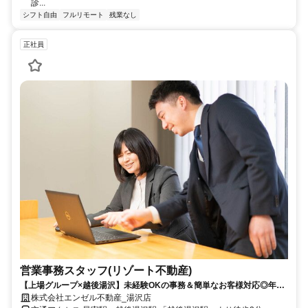
診...
シフト自由
フルリモート
残業なし
正社員
営業事務スタッフ(リゾート不動産)
【上場グループ×越後湯沢】未経験OKの事務＆簡単なお客様対応◎年休
120日＆希望休OK！移住者も歓迎！姉妹ホテル割引ありで旅行好きにも
株式会社エンゼル不動産_湯沢店