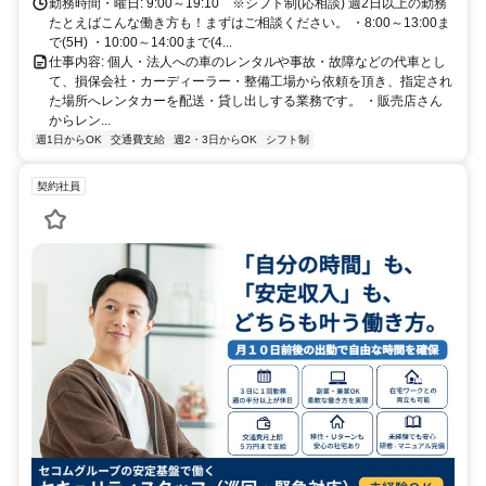
勤務時間・曜日: 9:00～19:10 ※シフト制(応相談) 週2日以上の勤務
たとえばこんな働き方も！まずはご相談ください。 ・8:00～13:00ま
で(5H) ・10:00～14:00まで(4...
仕事内容: 個人・法人への車のレンタルや事故・故障などの代車とし
て、損保会社・カーディーラー・整備工場から依頼を頂き、指定され
た場所へレンタカーを配送・貸し出しする業務です。 ・販売店さん
からレン...
週1日からOK
交通費支給
週2・3日からOK
シフト制
契約社員