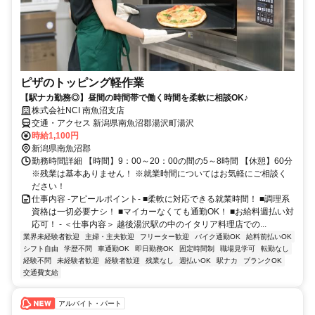
ピザのトッピング軽作業
【駅ナカ勤務◎】昼間の時間帯で働く時間を柔軟に相談OK♪
株式会社NCI 南魚沼支店
交通・アクセス 新潟県南魚沼郡湯沢町湯沢
時給1,100円
新潟県南魚沼郡
勤務時間詳細 【時間】9：00～20：00の間の5～8時間 【休憩】60分
※残業は基本ありません！ ※就業時間についてはお気軽にご相談く
ださい！
仕事内容 -アピールポイント- ■柔軟に対応できる就業時間！ ■調理系
資格は一切必要ナシ！ ■マイカーなくても通勤OK！ ■お給料週払い対
応可！ - ＜仕事内容＞ 越後湯沢駅の中のイタリア料理店での...
業界未経験者歓迎
主婦・主夫歓迎
フリーター歓迎
バイク通勤OK
給料前払いOK
シフト自由
学歴不問
車通勤OK
即日勤務OK
固定時間制
職場見学可
転勤なし
経験不問
未経験者歓迎
経験者歓迎
残業なし
週払いOK
駅ナカ
ブランクOK
交通費支給
アルバイト・パート