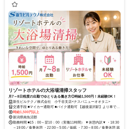
リゾートホテルの大浴場清掃スタッフ
月7～8日程度の出勤でゆとりある働き方◎時給1,500円！未経験OK！
新生ビルテクノ株式会社 小千谷支店<ナスパニューオオタニ>
交通手段 ■マイカー通勤可 ■バイク通勤可 【越後湯沢駅】より車で4
分
時給1,500円以上
新潟県南魚沼郡
勤務時間 ■15：00～翌10：00（実働11時間） ▼休憩内訳▼ ・18:30
～19:00／食事休憩 ・22:00～5:00／仮眠 ・7:30～8:00／食事休憩 就