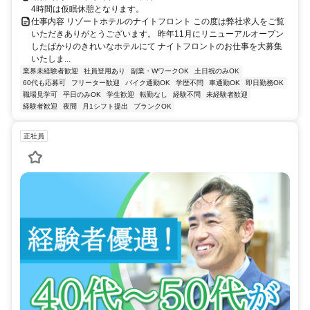
4時間は仮眠休憩となります。
仕事内容 リゾートホテルのナイトフロント この度は弊社求人をご覧
いただきありがとうございます。 昨年11月にリニューアルオープン
したばかりのきれいなホテルにて ナイトフロントのお仕事を大募集
いたしま...
業界未経験者歓迎
社員登用あり
副業・WワークOK
土日祝のみOK
60代も応募可
フリーター歓迎
バイク通勤OK
学歴不問
車通勤OK
即日勤務OK
職場見学可
平日のみOK
学生歓迎
転勤なし
経験不問
未経験者歓迎
経験者歓迎
夜間
月1シフト提出
ブランクOK
正社員