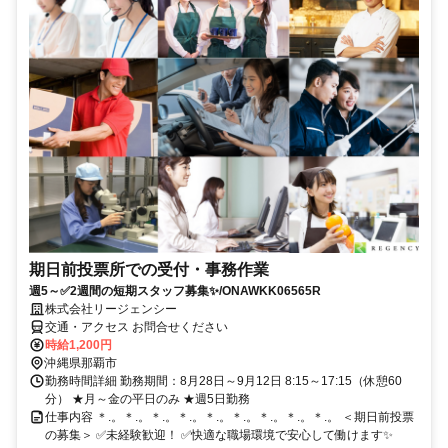
期日前投票所での受付・事務作業
週5～✅2週間の短期スタッフ募集✨/ONAWKK06565R
株式会社リージェンシー
交通・アクセス お問合せください
時給1,200円
沖縄県那覇市
勤務時間詳細 勤務期間：8月28日～9月12日 8:15～17:15（休憩60
分） ★月～金の平日のみ ★週5日勤務
仕事内容 ＊.。＊.。＊.。＊.。＊.。＊.。＊.。＊.。＊.。 ＜期日前投票
の募集＞ ✅未経験歓迎！ ✅快適な職場環境で安心して働けます✨