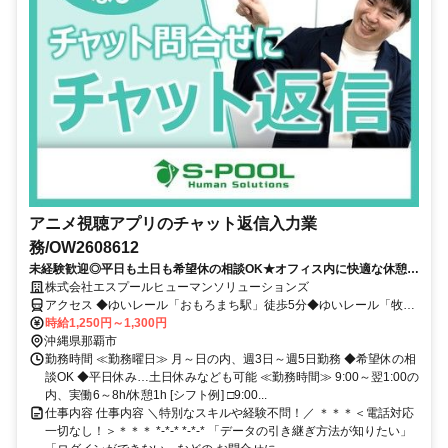
アニメ視聴アプリのチャット返信入力業
務/OW2608612
未経験歓迎◎平日も土日も希望休の相談OK★オフィス内に快適な休憩ス
ペース＆近辺にはコンビニあり！
株式会社エスプールヒューマンソリューションズ
アクセス ◆ゆいレール「おもろまち駅」徒歩5分◆ゆいレール「牧志
駅」徒歩13分◆車通勤OK(当社規定有)/駐車場完備
時給1,250円～1,300円
沖縄県那覇市
勤務時間 ≪勤務曜日≫ 月～日の内、週3日～週5日勤務 ◆希望休の相
談OK ◆平日休み…土日休みなども可能 ≪勤務時間≫ 9:00～翌1:00の
内、実働6～8h/休憩1h [シフト例] □9:00...
仕事内容 仕事内容 ＼特別なスキルや経験不問！／ ＊＊＊＜電話対応
一切なし！＞＊＊＊ *-*-* *-*-* 「データの引き継ぎ方法が知りたい」