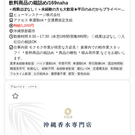
飲料商品の箱詰め/169naha
＜残業ほぼなし！＞未経験の方も大歓迎★平日のみだからプライベート
も充実♪
ヒューマンステージ株式会社
アクセス 車通勤ok＊交通費規定支給
時給1,200円
沖縄県那覇市
勤務時間 8:30～17:30（休憩1時間/実働8時間） ◇残業ほぼなし ◇入
社日の相談OK
仕事内容 モクモク作業が得意な方必見！ 倉庫内での軽作業スタッ
フ！ ＊飲料商品の箱詰め ＊商品の梱包 ＊積み荷作業 などをお願いし
ます。
業界未経験者歓迎
バイク通勤OK
学歴不問
車通勤OK
即日勤務OK
固定時間制
職場見学可
転勤なし
経験不問
未経験者歓迎
週払いOK
交通費支給
長期歓迎
フルタイム歓迎
土日祝休み
履歴書不要
髪型・髪色自由
アルバイト・パート