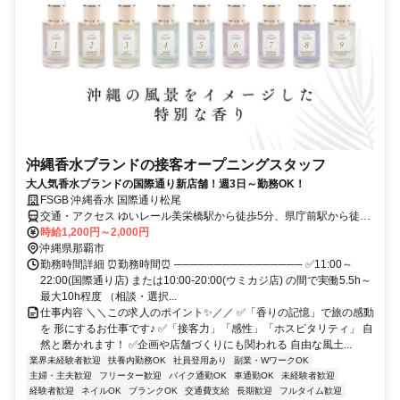
沖縄香水ブランドの接客オープニングスタッフ
大人気香水ブランドの国際通り新店舗！週3日～勤務OK！
FSGB 沖縄香水 国際通り松尾
交通・アクセス ゆいレール美栄橋駅から徒歩5分、県庁前駅から徒歩
7分、
時給1,200円～2,000円
沖縄県那覇市
勤務時間詳細 ⏰勤務時間⏰ ──────────────── ✅11:00～
22:00(国際通り店) または10:00-20:00(ウミカジ店) の間で実働5.5h～
最大10h程度 （相談・選択...
仕事内容 ＼＼この求人のポイント✨／／ ✅「香りの記憶」で旅の感動
を 形にするお仕事です♪ ✅「接客力」「感性」「ホスピタリティ」 自
然と磨かれます！ ✅企画や店舗づくりにも関われる 自由な風土...
業界未経験者歓迎
扶養内勤務OK
社員登用あり
副業・WワークOK
主婦・主夫歓迎
フリーター歓迎
バイク通勤OK
車通勤OK
未経験者歓迎
経験者歓迎
ネイルOK
ブランクOK
交通費支給
長期歓迎
フルタイム歓迎