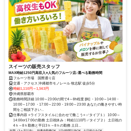
スイーツの販売スタッフ
MAX時給1250円高収入⭐人気のフルーツ店♪選べる勤務時間
フルーツ市場 国際通り店
交通・アクセス 沖縄都市モノレール 牧志駅 徒歩5分
時給1,110円～1,563円
沖縄県那覇市
勤務時間詳細 10:00～23:00の間で4～8h程度 [例] ・10:00～14:00・
10:00～17:00 ・17:00～22:00・19:00～23:00 あなたの働きやすい時
間をご相談下さい...
仕事内容 ⭐ライフスタイルに合わせて働こう⭐ ✅タイプ１） 10:00～
14:00or17:00の勤務 土日祝休み：時給1110円 ✅タイプ２） 土日祝の
4ｈ～8ｈ勤務と平日3ｈ～8ｈの勤務 土日...
短期（3ヵ月以内）
扶養内勤務OK
1日4時間以内OK
土日祝のみOK