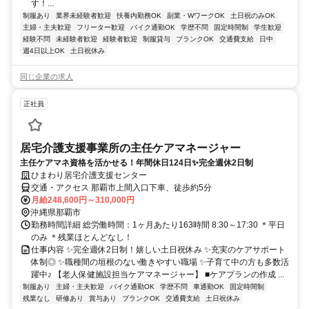
す！...
制服あり
業界未経験者歓迎
扶養内勤務OK
副業・WワークOK
土日祝のみOK
主婦・主夫歓迎
フリーター歓迎
バイク通勤OK
学歴不問
固定時間制
学生歓迎
経験不問
未経験者歓迎
経験者歓迎
制服貸与
ブランクOK
交通費支給
日中
週4日以上OK
土日祝休み
同じ企業の求人
正社員
居宅介護支援事業所の主任ケアマネージャー
主任ケアマネ資格を活かせる！年間休日124日✨完全週休2日制
ひまわり居宅介護支援センター
交通・アクセス 那覇市上間入口下車、徒歩約5分
月給248,600円～310,000円
沖縄県那覇市
勤務時間詳細 総労働時間：1ヶ月あたり163時間 8:30～17:30 ＊平日
のみ ＊残業ほとんどなし！
仕事内容 ✨完全週休2日制！嬉しい土日祝休み ✨充実のケアサポート
体制◎ ✨職種間の垣根のない働きやすい職場 ✨子育て中の方も多数活
躍中♪ 【老人保健施設担当ケアマネージャー】 ■ケアプランの作成 ...
制服あり
主婦・主夫歓迎
バイク通勤OK
学歴不問
車通勤OK
固定時間制
残業なし
研修あり
賞与あり
ブランクOK
交通費支給
土日祝休み