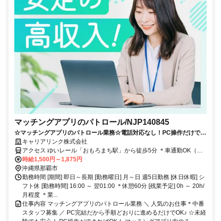
マッチングアプリのパトロール/NJP140845
☆マッチングアプリのパトロール業務☆電話対応なし！PC操作だけで完
結するシンプルワークで未経験から安心スタート♪
キャリアリンク株式会社
アクセス ゆいレール「おもろまち駅」から徒歩5分 ＊車通勤OK（駐
車場完備）
時給1,500円～1,875円
沖縄県那覇市
勤務時間 [期間] 即日～長期 [勤務曜日] 月～日 週5日勤務 [休日休暇] シ
フト休 [勤務時間] 16:00 ～ 翌01:00 ＊休憩60分 [残業予定] 0h ～ 20h/
月程度 ＊業...
仕事内容 マッチングアプリのパトロール業務 ＼ 人気のお仕事＊中番
スタッフ募集 ／ PC完結だから手順どおりに進めるだけでOK♪ ☆未経