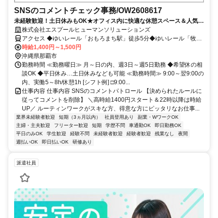
SNSのコメントチェック事務/OW2608617
未経験歓迎！土日休みもOK★オフィス内に快適な休憩スペース＆人気の
カフェ・コンビニや飲食店も近く周辺環境も充実♪
株式会社エスプールヒューマンソリューションズ
アクセス ◆ゆいレール「おもろまち駅」徒歩5分◆ゆいレール「牧志
駅」徒歩13分◆車通勤OK(当社規定有)/駐車場完備
時給1,400円～1,500円
沖縄県那覇市
勤務時間 ≪勤務曜日≫ 月～日の内、週3日～週5日勤務 ◆希望休の相
談OK ◆平日休み…土日休みなども可能 ≪勤務時間≫ 9:00～翌9:00の
内、実働5～8h/休憩1h [シフト例] □9:00...
仕事内容 仕事内容 SNSのコメントパトロール 【決められたルールに
従ってコメントを削除】 ＼高時給1400円スタート＆22時以降は時給
UP／ ルーティンワークがスキな方、得意な方にピッタリなお仕事...
業界未経験者歓迎
短期（3ヵ月以内）
社員登用あり
副業・WワークOK
主婦・主夫歓迎
フリーター歓迎
短期
学歴不問
車通勤OK
即日勤務OK
平日のみOK
学生歓迎
経験不問
未経験者歓迎
経験者歓迎
残業なし
夜間
週払いOK
即日払いOK
研修あり
派遣社員