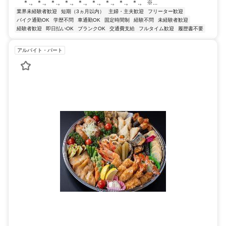
＊.。＊.。＊.。＊.。＊.。＊.。＊.。＊.。＊.。 ※...
業界未経験者歓迎
短期（3ヵ月以内）
主婦・主夫歓迎
フリーター歓迎
バイク通勤OK
学歴不問
車通勤OK
固定時間制
経験不問
未経験者歓迎
経験者歓迎
即日払いOK
ブランクOK
交通費支給
フルタイム歓迎
履歴書不要
アルバイト・パート