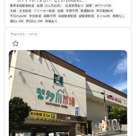
「ログインができない」などの お問合せに...
業界未経験者歓迎
短期（3ヵ月以内）
社員登用あり
副業・WワークOK
主婦・主夫歓迎
フリーター歓迎
短期
学歴不問
車通勤OK
即日勤務OK
平日のみOK
学生歓迎
経験不問
未経験者歓迎
経験者歓迎
ネイルOK
残業なし
週払いOK
即日払いOK
研修あり
アルバイト・パート