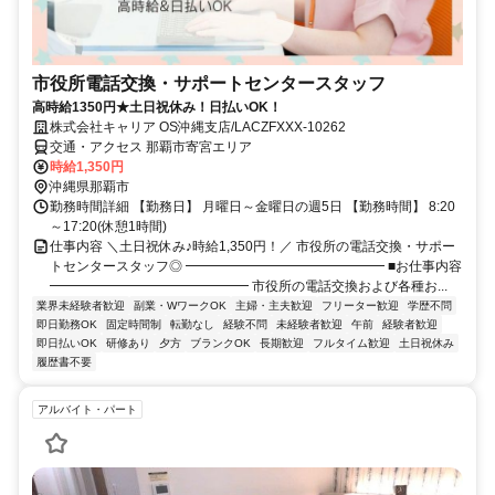
市役所電話交換・サポートセンタースタッフ
高時給1350円★土日祝休み！日払いOK！
株式会社キャリア OS沖縄支店/LACZFXXX-10262
交通・アクセス 那覇市寄宮エリア
時給1,350円
沖縄県那覇市
勤務時間詳細 【勤務日】 月曜日～金曜日の週5日 【勤務時間】 8:20
～17:20(休憩1時間)
仕事内容 ＼土日祝休み♪時給1,350円！／ 市役所の電話交換・サポー
トセンタースタッフ◎ ━━━━━━━━━━━━━━━ ■お仕事内容
━━━━━━━━━━━━━━━ 市役所の電話交換および各種お...
業界未経験者歓迎
副業・WワークOK
主婦・主夫歓迎
フリーター歓迎
学歴不問
即日勤務OK
固定時間制
転勤なし
経験不問
未経験者歓迎
午前
経験者歓迎
即日払いOK
研修あり
夕方
ブランクOK
長期歓迎
フルタイム歓迎
土日祝休み
履歴書不要
アルバイト・パート