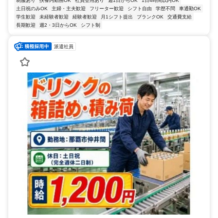
制服あり
扶養内勤務OK
社員登用あり
週1日からOK
1日4時間以内OK
土日祝のみOK
主婦・主夫歓迎
フリーター歓迎
シフト自由
学歴不問
車通勤OK
学生歓迎
未経験者歓迎
経験者歓迎
月1シフト提出
ブランクOK
交通費支給
長期歓迎
週2・3日からOK
シフト制
派遣社員