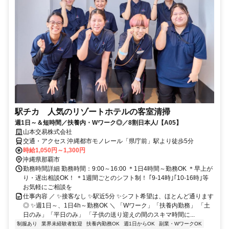
駅チカ 人気のリゾートホテルの客室清掃
週1日～＆短時間／扶養内・Wワーク◎／8割日本人/【A05】
山本交易株式会社
交通・アクセス 沖縄都市モノレール「県庁前」駅より徒歩5分
時給1,050円～1,300円
沖縄県那覇市
勤務時間詳細 勤務時間：9:00～16:00 ＊1日4時間～勤務OK ＊早上が
り・遅出相談OK！ ＊1週間ごとのシフト制！ ｢9-14時｣｢10-16時｣等
お気軽にご相談を
仕事内容 ／ ✨接客なし ✨駅近5分 ✨シフト希望は、ほとんど通ります
◎ ✨週1日～、1日4h～勤務OK ＼ 「Wワーク」「扶養内勤務」 「土
日のみ」「平日のみ」 「子供の送り迎えの間のスキマ時間に...
制服あり
業界未経験者歓迎
扶養内勤務OK
週1日からOK
副業・WワークOK