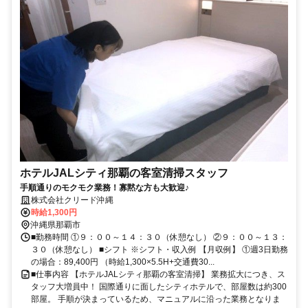
ホテルJALシティ那覇の客室清掃スタッフ
手順通りのモクモク業務！寡黙な方も大歓迎♪
株式会社クリード沖縄
時給1,300円
沖縄県那覇市
■勤務時間 ①９：００～１４：３０（休憩なし） ②９：００～１３：
３０（休憩なし） ■シフト ※シフト・収入例 【月収例】 ①週3日勤務
の場合：89,400円 （時給1,300×5.5H+交通費30...
■仕事内容 【ホテルJALシティ那覇の客室清掃】 業務拡大につき、ス
タッフ大増員中！ 国際通りに面したシティホテルで、部屋数は約300
部屋。 手順が決まっているため、マニュアルに沿った業務となりま