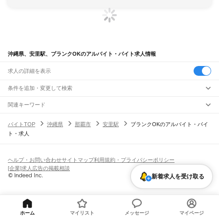
沖縄県、安里駅、ブランクOKのアルバイト・バイト求人情報
求人の詳細を表示
条件を追加・変更して検索
市区町村を追加・変更
関連キーワード
完全在宅ワーク 全国
シール貼り 在宅
現在地周辺
ガチャガチャ
犬カフェ
沖縄県
駅を追加・変更
バイトTOP
沖縄県
那覇市
安里駅
ブランクOKのアルバイト・バイ
沖縄県
すべて
ト・求人
那覇市
宜野湾市
石垣市
浦添市
名護市
糸満市
沖縄市
豊見城市
うるま市
宮古島市
職種を追加・変更
ゆいレール
南城市
国頭郡
中頭郡
島尻郡
宮古郡
八重山郡
那覇空港駅
赤嶺駅
小禄駅
奥武山公園駅
壺川駅
旭橋駅
県庁前駅
美栄橋駅
牧志駅
飲食・フードサービス
特徴を追加・変更
安里駅
おもろまち駅
古島駅
市立病院前駅
儀保駅
首里駅
石嶺駅
経塚駅
浦添前田駅
飲食・フードサービス
すべて
ヘルプ・お問い合わせ
サイトマップ
利用規約・プライバシーポリシー
てだこ浦西駅
ホールスタッフ
キッチンスタッフ
皿洗い・洗い場
精肉・鮮魚加工
給食調理
人気
[企業]求人広告の掲載相談
雇用形態を追加・変更
パン屋（ベーカリー）
フードカウンター販売員
バー（BAR）・バーテンダー
日払いOK
高校生歓迎
学生歓迎
深夜の仕事
髪型・髪色自由
ひげOK
ネイルOK
新着求人を受け取る
飲食店補助（開店・閉店準備）
飲食店（店長・マネージャー）
ピアスOK
アルバイト・パート
履歴書不要
オープニングスタッフ
留学生・外国人活躍中
都道府県を変更
営業・販売
勤務期間
正社員
営業・販売
すべて
短期
契約社員
単発・1日OK
長期
期間限定（春夏冬休み等）
営業
テレフォンアポインター（テレアポ）
ルートセールス
コンビニ
シフト
派遣社員
ホーム
マイリスト
メッセージ
マイページ
フードカウンター販売員
アパレル
家電量販店・携帯販売（携帯ショップ）
土日祝のみOK
業務委託
平日のみOK
週1日からOK
週2・3日からOK
週4日以上OK