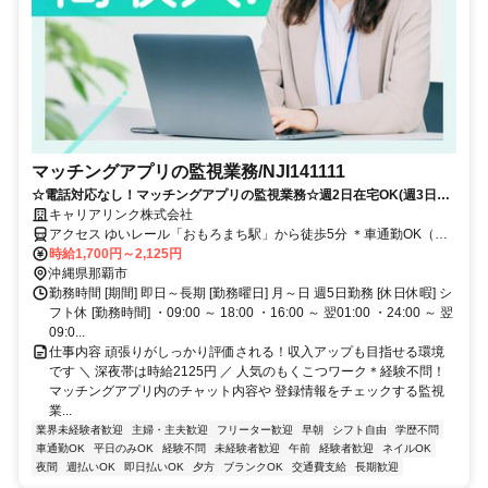
マッチングアプリの監視業務/NJI141111
☆電話対応なし！マッチングアプリの監視業務☆週2日在宅OK(週3日は
オフィス)＊服装・髪色自由でリラックスして働けます！
キャリアリンク株式会社
アクセス ゆいレール「おもろまち駅」から徒歩5分 ＊車通勤OK（駐
車場完備）
時給1,700円～2,125円
沖縄県那覇市
勤務時間 [期間] 即日～長期 [勤務曜日] 月～日 週5日勤務 [休日休暇] シ
フト休 [勤務時間] ・09:00 ～ 18:00 ・16:00 ～ 翌01:00 ・24:00 ～ 翌
09:0...
仕事内容 頑張りがしっかり評価される！収入アップも目指せる環境
です ＼ 深夜帯は時給2125円 ／ 人気のもくこつワーク＊経験不問！
マッチングアプリ内のチャット内容や 登録情報をチェックする監視
業...
業界未経験者歓迎
主婦・主夫歓迎
フリーター歓迎
早朝
シフト自由
学歴不問
車通勤OK
平日のみOK
経験不問
未経験者歓迎
午前
経験者歓迎
ネイルOK
夜間
週払いOK
即日払いOK
夕方
ブランクOK
交通費支給
長期歓迎