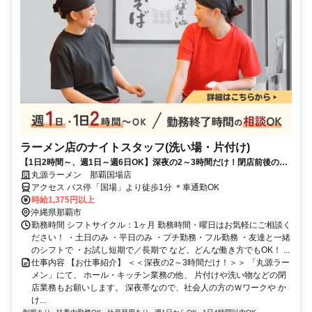
ラーメン店のナイトスタッフ(洗い場・片付け)
【1日2時間～、週1日～週6日OK】深夜の2～3時間だけ！閉店前後の片
付けや洗い物など！
丸源ラーメン 那覇国場店
アクセス バス停「国場」より徒歩1分 ＊車通勤OK
時給1,375円以上
沖縄県那覇市
勤務時間 シフトサイクル：1ヶ月 勤務時間・曜日はお気軽にご相談く
ださい！ ・土日のみ ・平日のみ ・プチ勤務・フル勤務 ・友達と一緒
のシフトで ・お試し短期で／長期で など、どんな働き方でもOK！ ...
仕事内容 【お仕事紹介】 ＜＜深夜の2～3時間だけ！＞＞ 「丸源ラー
メン」にて、 ホール・キッチン業務の他、 片付けや洗い物などの閉
店業務もお願いします。 深夜帯なので、社会人の方のＷワークや か
け...