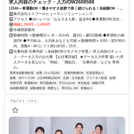
求人内容のチェック・入力/OW2608588
1日4h～車通勤OK！働きやすさ抜群で長く続けられる！未経験OK・求
人内容のチェック＆もくもく入力するダケ♪
株式会社エスプールヒューマンソリューションズ
アクセス ◆ゆいレール「おもろまち駅」徒歩9分◆車通勤OK(当社規
定有)/駐車場完備
時給1,350円～1,400円
沖縄県那覇市
勤務時間 ≪勤務曜日≫ 月～日の内、週3日～週5日勤務 ◆希望休の相
談OK ◆平日休み…土日休みなども可能 ≪勤務時間≫ 9:00～翌9:00の
内、実働4～8h [シフト例] □9:00～15:0...
仕事内容 仕事内容 ＼未経験OK◎モクモク作業／ 求人内容のチェッ
ク・データ入力のお仕事 【お仕事詳細】 ★データ入力作業 届いた求
人データを見ながら 「時給」「開始日」「仕事内容」などを 専用
の...
業界未経験者歓迎
短期（3ヵ月以内）
扶養内勤務OK
社員登用あり
副業・WワークOK
1日4時間以内OK
主婦・主夫歓迎
フリーター歓迎
短期
学歴不問
車通勤OK
即日勤務OK
平日のみOK
学生歓迎
経験不問
未経験者歓迎
経験者歓迎
残業なし
即日払いOK
研修あり
アルバイト・パート