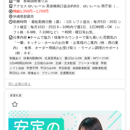
ークにもオススメ♪髪色自由！
一蘭 那覇国際通り店
アクセス ゆいレール 美栄橋南口徒歩約8分、ゆいレール 県庁前（沖
縄県）東口徒歩約10分、ゆいレール 牧志西口徒歩約10分 バス停「松
時給1,350円～1,750円
尾」より徒歩1分
沖縄県那覇市
勤務時間 ・最低勤務日数（週）：1日 シフト提出：毎月5日・20日 シ
フト確定：毎月10日・25日 6～10時内で週1日、1日3時間～OK （シ
フト例：6-9時、7-10時など） ＊時間・曜日等お気...
仕事内容 ■チームで協力！味集中カウンターで落ち着いた雰囲気の
「一蘭」キッチン・ホールのお仕事 ・お客様のご案内（例：席の案
内） ・食券、オーダー用紙のお受け取り ・ラーメン調理のサポート
（例：ネギ...
制服あり
扶養内勤務OK
社員登用あり
週1日からOK
副業・WワークOK
1日4時間以内OK
土日祝のみOK
主婦・主夫歓迎
フリーター歓迎
早朝
シフト自由
学歴不問
平日のみOK
学生歓迎
未経験者歓迎
経験者歓迎
即日払いOK
研修あり
ブランクOK
交通費支給
同じ企業の求人
派遣社員