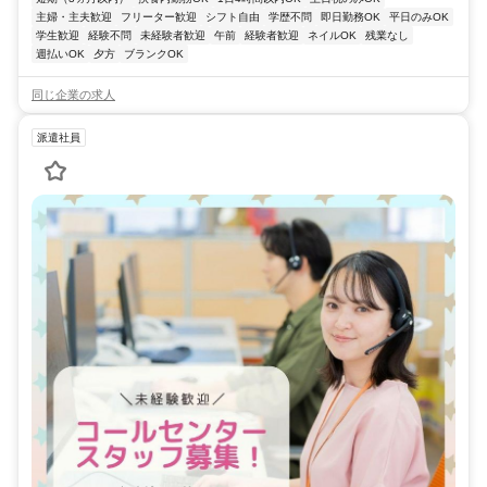
主婦・主夫歓迎
フリーター歓迎
シフト自由
学歴不問
即日勤務OK
平日のみOK
学生歓迎
経験不問
未経験者歓迎
午前
経験者歓迎
ネイルOK
残業なし
週払いOK
夕方
ブランクOK
同じ企業の求人
派遣社員