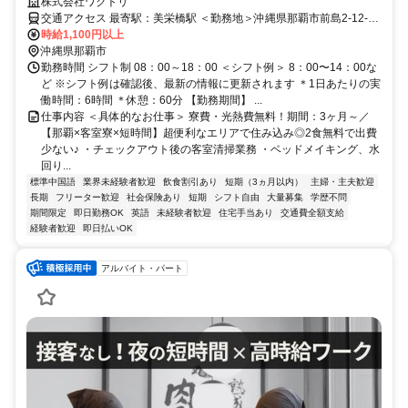
エリアで住み込み◎2食無料で出費少ない♪
株式会社ワクトリ
交通アクセス 最寄駅：美栄橋駅 ＜勤務地＞沖縄県那覇市前島2-12-
5★寮完備・赴任交通費支給！ 【那覇空港より】 ゆいレールで那覇空
時給1,100円以上
港⇒美栄橋駅（約15分） 駅から徒歩5分 ※ご自宅からの通勤も相談
沖縄県那覇市
OK！住み込みを希望されない場合もお気軽にご相談ください。
勤務時間 シフト制 08：00～18：00 ＜シフト例＞ 8：00〜14：00な
ど ※シフト例は確認後、最新の情報に更新されます ＊1日あたりの実
働時間：6時間 ＊休憩：60分 【勤務期間】 ...
仕事内容 ＜具体的なお仕事＞ 寮費・光熱費無料！期間：3ヶ月～／
【那覇×客室寮×短時間】超便利なエリアで住み込み◎2食無料で出費
少ない♪ ・チェックアウト後の客室清掃業務 ・ベッドメイキング、水
回り...
標準中国語
業界未経験者歓迎
飲食割引あり
短期（3ヵ月以内）
主婦・主夫歓迎
長期
フリーター歓迎
社会保険あり
短期
シフト自由
大量募集
学歴不問
期間限定
即日勤務OK
英語
未経験者歓迎
住宅手当あり
交通費全額支給
経験者歓迎
即日払いOK
アルバイト・パート