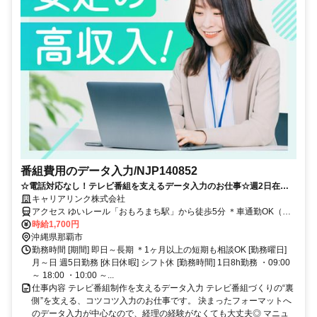
番組費用のデータ入力/NJP140852
☆電話対応なし！テレビ番組を支えるデータ入力のお仕事☆週2日在宅
OK＆服装自由で働きやすさ抜群です♪
キャリアリンク株式会社
アクセス ゆいレール「おもろまち駅」から徒歩5分 ＊車通勤OK（駐
車場完備）
時給1,700円
沖縄県那覇市
勤務時間 [期間] 即日～長期 ＊1ヶ月以上の短期も相談OK [勤務曜日]
月～日 週5日勤務 [休日休暇] シフト休 [勤務時間] 1日8h勤務 ・09:00
～ 18:00 ・10:00 ～...
仕事内容 テレビ番組制作を支えるデータ入力 テレビ番組づくりの“裏
側”を支える、コツコツ入力のお仕事です。 決まったフォーマットへ
のデータ入力が中心なので、経理の経験がなくても大丈夫◎ マニュ