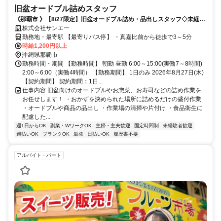
旧盆オードブル詰めスタッフ
《那覇市 》【8/27限定】旧盆オードブル詰め・品出しスタッフ◇未経験
OK◇友達同士の応募もOK！
株式会社サンエー
勤務地・最寄駅 【最寄りバス停】 ・真嘉比前から徒歩で3～5分
時給1,200円以上
沖縄県那覇市
勤務時間・期間 【勤務時間】 朝勤 昼勤 6:00～15:00(実働7～8時間)
2:00～6:00（実働4時間） 【勤務期間】 1日のみ 2026年8月27日(木)
【契約期間】 契約期間：1日...
仕事内容 旧盆向けのオードブルやお惣菜、お寿司などの詰め作業を
お任せします！ ・おかずを決められた場所に詰めるだけの盛付作業
・オードブルや商品の品出し ・作業場の清掃や片付け ・食品衛生に
配慮した...
週1日からOK
副業・WワークOK
主婦・主夫歓迎
固定時間制
未経験者歓迎
週払いOK
ブランクOK
単発
日払いOK
履歴書不要
アルバイト・パート