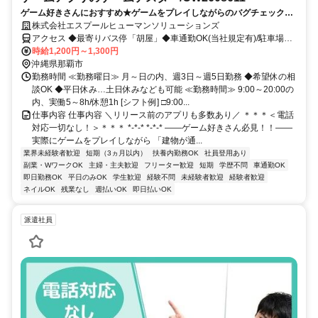
ゲーム好きさんにおすすめ★ゲームをプレイしながらのバグチェック！
★オフィス内には快適な休憩スペースあり！★周辺にはコンビニあり★
株式会社エスプールヒューマンソリューションズ
仕事以外でも楽しめる好立地の勤務地です！
アクセス ◆最寄りバス停「胡屋」◆車通勤OK(当社規定有)/駐車場完
備
時給1,200円～1,300円
沖縄県那覇市
勤務時間 ≪勤務曜日≫ 月～日の内、週3日～週5日勤務 ◆希望休の相
談OK ◆平日休み…土日休みなども可能 ≪勤務時間≫ 9:00～20:00の
内、実働5～8h/休憩1h [シフト例] □9:00...
仕事内容 仕事内容 ＼リリース前のアプリも多数あり／ ＊＊＊＜電話
対応一切なし！＞＊＊＊ *-*-* *-*-* ――ゲーム好きさん必見！！――
実際にゲームをプレイしながら 「建物が通...
業界未経験者歓迎
短期（3ヵ月以内）
扶養内勤務OK
社員登用あり
副業・WワークOK
主婦・主夫歓迎
フリーター歓迎
短期
学歴不問
車通勤OK
即日勤務OK
平日のみOK
学生歓迎
経験不問
未経験者歓迎
経験者歓迎
ネイルOK
残業なし
週払いOK
即日払いOK
派遣社員