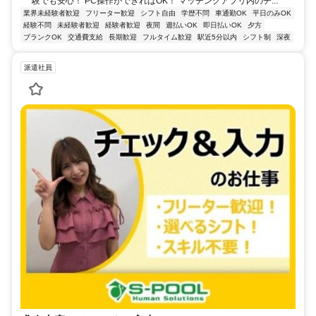
験でも安心！ PC操作ができればOK！ マッチングアプリ内のチ...
業界未経験者歓迎
フリーター歓迎
シフト自由
学歴不問
車通勤OK
平日のみOK
経験不問
未経験者歓迎
経験者歓迎
夜間
週払いOK
即日払いOK
夕方
ブランクOK
交通費支給
長期歓迎
フルタイム歓迎
駅近5分以内
シフト制
深夜
派遣社員