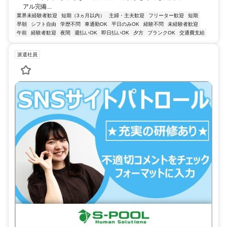
アル完備...
業界未経験者歓迎
短期（3ヵ月以内）
主婦・主夫歓迎
フリーター歓迎
短期
早朝
シフト自由
学歴不問
車通勤OK
平日のみOK
経験不問
未経験者歓迎
午前
経験者歓迎
夜間
週払いOK
即日払いOK
夕方
ブランクOK
交通費支給
派遣社員