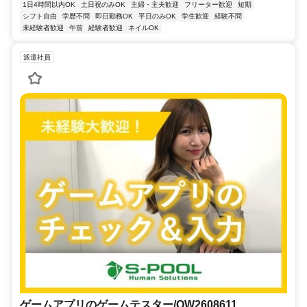
1日4時間以内OK
土日祝のみOK
主婦・主夫歓迎
フリーター歓迎
短期
シフト自由
学歴不問
即日勤務OK
平日のみOK
学生歓迎
経験不問
未経験者歓迎
午前
経験者歓迎
ネイルOK
派遣社員
ゲームアプリのゲームテスター/OW2608611