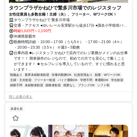
タウンプラザかねひで繁多川市場でのレジスタッフ
女性従業員も多数在籍！主婦（夫）、フリーター、WワークOK！
タウンプラザかねひで 繁多川市場
交通・アクセス ●ゆいレール安里駅から徒歩17分 ●識名小学校前バス
停から徒歩約2分
時給1,025円～1,150円
沖縄県那覇市
勤務時間詳細 ・10:00～17:00（うち5ｈ） ・17:00～21:00（4ｈ）
・20:00～23:30（3.5ｈ） ※週3～5勤務
仕事内容 ■レジスタッフ かねひで店内でのレジ業務がメインのお仕事
です！！ 簡単操作のレジなので、初めての方でも安心して働くこと
ができます！ ★セルフレジを導入しているので、すぐに慣れると思
います！...
制服あり
業界未経験者歓迎
扶養内勤務OK
社員登用あり
副業・WワークOK
主婦・主夫歓迎
フリーター歓迎
バイク通勤OK
学歴不問
車通勤OK
学生歓迎
経験不問
未経験者歓迎
経験者歓迎
残業なし
ブランクOK
シフト制
同じ企業の求人
派遣社員