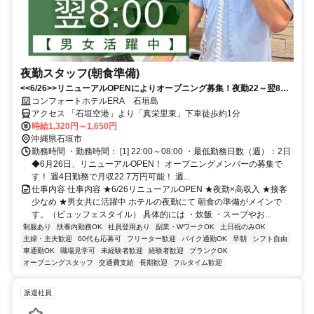
夜勤スタッフ(朝食準備)
<<6/26>>リニューアルOPENによりオープニング募集！夜勤22～翌8
時！1勤務/1.4万円以上！
コンフォートホテルERA 石垣島
アクセス 「石垣空港」より「真栄里東」下車徒歩約1分
時給1,320円～1,650円
沖縄県石垣市
勤務時間 ・勤務時間： [1] 22:00～08:00 ・最低勤務日数（週）：2日
◆6月26日、リニューアルOPEN！ オープニングメンバーの募集で
す！ 週4日勤務で月収22.7万円可能！ 週...
仕事内容 仕事内容 ★6/26リニューアルOPEN ★夜勤×高収入 ★接客
少なめ ★男女共に活躍中 ホテルの夜勤にて 朝食の準備がメインで
す。（ビュッフェスタイル） 具体的には ・炊飯 ・スープやお...
制服あり
扶養内勤務OK
社員登用あり
副業・WワークOK
土日祝のみOK
主婦・主夫歓迎
60代も応募可
フリーター歓迎
バイク通勤OK
早朝
シフト自由
車通勤OK
職場見学可
未経験者歓迎
経験者歓迎
ブランクOK
オープニングスタッフ
交通費支給
長期歓迎
フルタイム歓迎
派遣社員