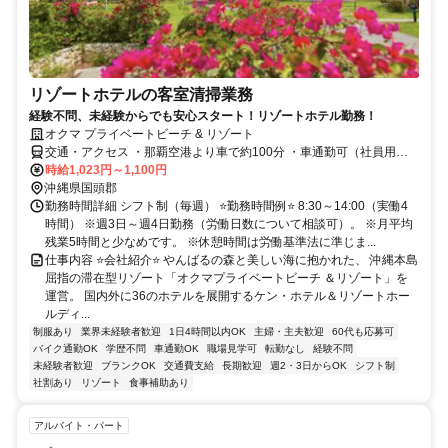
リゾートホテルの客室清掃業務
経験不問、未経験からでも安心スタート！リゾートホテル勤務！
オクマ プライベートビーチ & リゾート
交通・アクセス ・那覇空港より車で約100分 ・車通勤可（社員用駐
車場完備、無料） ・交通費補助制度あり（月額上限30,000円） ・バ
時給1,023円～1,100円
イク、自転車通勤も可能。
沖縄県国頭郡
勤務時間詳細 シフト制（毎週） ⭐勤務時間例⭐ 8:30～14:00（実働4
時間） ※週3日～週4日勤務（労働日数について相談可）。 ※月平均
残業5時間と少なめです。 ※休憩時間は労働基準法に準じま...
仕事内容 ⭐会社紹介⭐ やんばるの森と美しい海に抱かれた、 沖縄本島
屈指の滞在型リゾート「オクマプライベートビーチ ＆リゾート」を
運営。 国内外に36のホテルを展開するケン・ホテル＆リゾートホー
ルディ...
制服あり
業界未経験者歓迎
1日4時間以内OK
主婦・主夫歓迎
60代も応募可
バイク通勤OK
学歴不問
車通勤OK
職場見学可
転勤なし
経験不問
未経験者歓迎
ブランクOK
交通費支給
長期歓迎
週2・3日からOK
シフト制
社割あり
リゾート
食事補助あり
アルバイト・パート