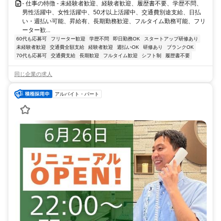
- 仕事の特徴 - 未経験者歓迎、経験者歓迎、履歴書不要、学歴不問、
男性活躍中、女性活躍中、50才以上活躍中、交通費別途支給、日払
い・週払い可能、昇給有、長期勤務歓迎、フルタイム勤務可能、フリ
ーター歓...
60代も応募可
フリーター歓迎
学歴不問
即日勤務OK
スタートアップ研修あり
未経験者歓迎
交通費全額支給
経験者歓迎
週払いOK
研修あり
ブランクOK
70代も応募可
交通費支給
長期歓迎
フルタイム歓迎
シフト制
履歴書不要
同じ企業の求人
アルバイト・パート