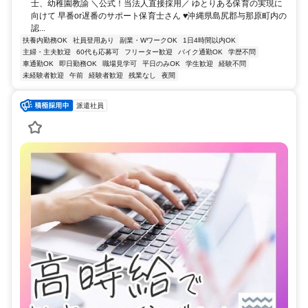
士、幼稚園教諭 ＼公式！当法人直接採用／ ゆとりある保育の実現に
向けて 早番or遅番のサポート保育士さん ♥沖縄県島尻郡与那原町内の
認...
扶養内勤務OK
社員登用あり
副業・WワークOK
1日4時間以内OK
主婦・主夫歓迎
60代も応募可
フリーター歓迎
バイク通勤OK
学歴不問
車通勤OK
即日勤務OK
職場見学可
平日のみOK
学生歓迎
経験不問
未経験者歓迎
午前
経験者歓迎
残業なし
夜間
派遣社員