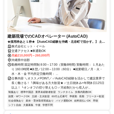
建築現場でのCADオペレーター (AutoCAD)
★採用枠あと１枠★ 【AutoCAD経験を沖縄・北谷町で活かす。】 土日
祝休み/年間休日125日以上/給与は月給制なので収入の変動なし◎
株式会社ヒット・イール
交通アクセス ■車通勤OK
月給210,000円～260,000円
沖縄県中頭郡
勤務時間 固定時間制 8:00～17:00（実働8時間) 実働時間： １月あた
り 160.0時間 ■休憩／12:00～13:00（60分） ■就業曜日／月・火・
水・木・金 平均所定労働時間： ...
仕事内容 ＼オススメPOINT／ ✅️AutoCAD経験を活かして建設業界で
長く働ける！ └興味がある方大歓迎★ ✅️土日祝休み×年間休日125日
以上！ └オンオフの切り替えも◎ ✅月給制だから収入が...
制服あり
標準中国語
業界未経験者歓迎
ランチタイム
扶養内勤務OK
副業・WワークOK
主婦・主夫歓迎
60代も応募可
準夜勤
長期
フリーター歓迎
社会保険あり
産休・育休取得実績あり
バイク通勤OK
給料前払いOK
早朝
シフト自由
大量募集
午後
学歴不問