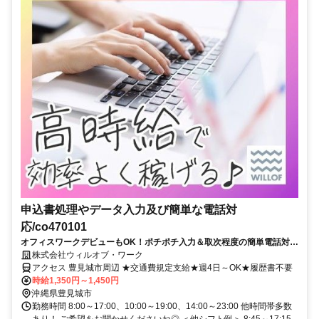
申込書処理やデータ入力及び簡単な電話対
応/co470101
オフィスワークデビューもOK！ポチポチ入力＆取次程度の簡単電話対応
◎慣れたら在宅OK♪
株式会社ウィルオブ・ワーク
アクセス 豊見城市周辺 ★交通費規定支給★週4日～OK★履歴書不要
時給1,350円～1,450円
沖縄県豊見城市
勤務時間 8:00～17:00、10:00～19:00、14:00～23:00 他時間帯多数
あり！ ご希望をお聞かせくださいね◎ ＜他シフト例＞ 8:45～17:15