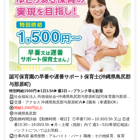
認可保育園の早番や遅番サポート保育士(沖縄県島尻郡
与那原町)
特別時給1500円★1日3.5h▶週3日～♪ブランク等も歓迎
社会福祉法人 尚徳福祉会<沖縄県島尻郡与那原町/認可保育園与那原ベ
アーズ1・2>
交通・アクセス 沖縄県島尻郡与那原町内▶2園有（車通勤OK）
時給1,500円以上
沖縄県島尻郡
勤務時間詳細 【勤務時間・曜日】 ①早番7:00～10:30/3.5h 又は ②遅
番15:30～19:00/3.5h ★月～土曜（祝除）内で 週3～5日/希望応相談♪
✅シフトについてはお気軽...
仕事内容 雇用形態：アルバイト・パート 職種：その他保育、保育