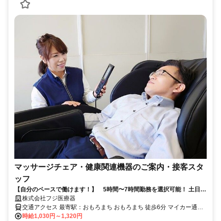
マッサージチェア・健康関連機器のご案内・接客スタ
ッフ
【自分のペースで働けます！】 5時間〜7時間勤務を選択可能！ 土日祝
日働ける方大歓迎！
株式会社フジ医療器
交通アクセス 最寄駅：おもろまち おもろまち 徒歩6分 マイカー通勤
可
時給1,030円～1,320円