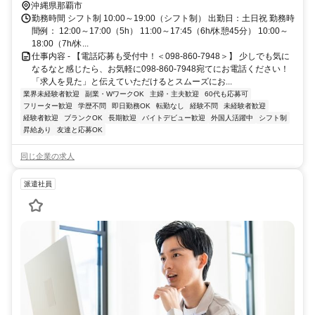
沖縄県那覇市
勤務時間 シフト制 10:00～19:00（シフト制） 出勤日：土日祝 勤務時
間例： 12:00～17:00（5h） 11:00～17:45（6h/休憩45分） 10:00～
18:00（7h/休...
仕事内容 - 【電話応募も受付中！＜098-860-7948＞】 少しでも気に
なるなと感じたら、お気軽に098-860-7948宛てにお電話ください！
「求人を見た」と伝えていただけるとスムーズにお...
業界未経験者歓迎
副業・WワークOK
主婦・主夫歓迎
60代も応募可
フリーター歓迎
学歴不問
即日勤務OK
転勤なし
経験不問
未経験者歓迎
経験者歓迎
ブランクOK
長期歓迎
バイトデビュー歓迎
外国人活躍中
シフト制
昇給あり
友達と応募OK
同じ企業の求人
派遣社員