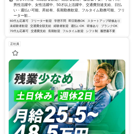
男性活躍中、女性活躍中、50才以上活躍中、交通費別途支給、日払
い・週払い可能、昇給有、長期勤務歓迎、フルタイム勤務可能、フリ
ーター歓...
60代も応募可
フリーター歓迎
学歴不問
即日勤務OK
スタートアップ研修あり
未経験者歓迎
交通費全額支給
経験者歓迎
週払いOK
研修あり
ブランクOK
70代も応募可
交通費支給
長期歓迎
フルタイム歓迎
シフト制
履歴書不要
正社員