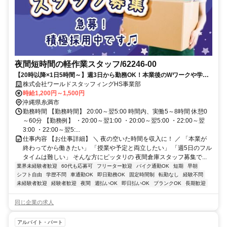
夜間短時間の軽作業スタッフ/62246-00
【20時以降×1日5時間～】週3日から勤務OK！本業後のWワークや学校
との両立にも◎配送先を確認して荷物を分ける夜間仕分けスタッフ
株式会社ワールドスタッフィングHS事業部
時給1,200円～1,500円
沖縄県糸満市
勤務時間 【勤務時間】 20:00～翌5:00 時間内、実働5～8時間 休憩0
～60分 【勤務例】 ・20:00～翌1:00 ・20:00～翌5:00 ・22:00～翌
3:00 ・22:00～翌5:...
仕事内容 【お仕事詳細】 ＼ 夜の空いた時間を収入に！ ／ 「本業が
終わってから働きたい」 「授業や予定と両立したい」 「週5日のフル
タイムは難しい」 そんな方にピッタリの 夜間倉庫スタッフ募集で...
業界未経験者歓迎
60代も応募可
フリーター歓迎
バイク通勤OK
短期
早朝
シフト自由
学歴不問
車通勤OK
即日勤務OK
固定時間制
転勤なし
経験不問
未経験者歓迎
経験者歓迎
夜間
週払いOK
即日払いOK
ブランクOK
長期歓迎
同じ企業の求人
アルバイト・パート