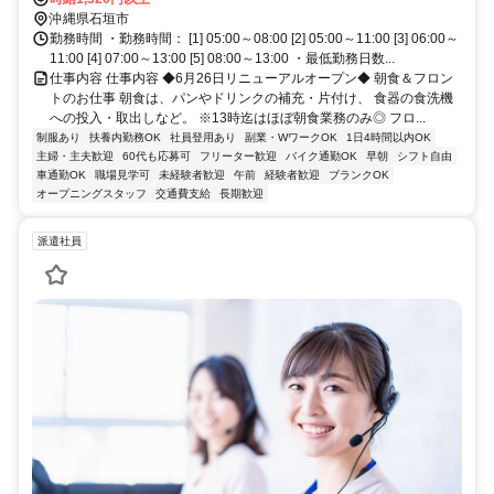
沖縄県石垣市
勤務時間 ・勤務時間： [1] 05:00～08:00 [2] 05:00～11:00 [3] 06:00～
11:00 [4] 07:00～13:00 [5] 08:00～13:00 ・最低勤務日数...
仕事内容 仕事内容 ◆6月26日リニューアルオープン◆ 朝食＆フロン
トのお仕事 朝食は、パンやドリンクの補充・片付け、 食器の食洗機
への投入・取出しなど。 ※13時迄はほぼ朝食業務のみ◎ フロ...
制服あり
扶養内勤務OK
社員登用あり
副業・WワークOK
1日4時間以内OK
主婦・主夫歓迎
60代も応募可
フリーター歓迎
バイク通勤OK
早朝
シフト自由
車通勤OK
職場見学可
未経験者歓迎
午前
経験者歓迎
ブランクOK
オープニングスタッフ
交通費支給
長期歓迎
派遣社員