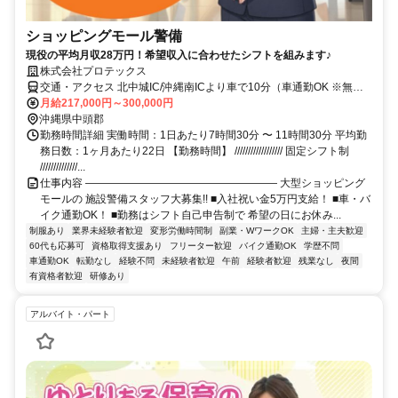
ショッピングモール警備
現役の平均月収28万円！希望収入に合わせたシフトを組みます♪
株式会社プロテックス
交通・アクセス 北中城IC/沖縄南ICより車で10分（車通勤OK ※無料
駐車場完備）
月給217,000円～300,000円
沖縄県中頭郡
勤務時間詳細 実働時間：1日あたり7時間30分 〜 11時間30分 平均勤
務日数：1ヶ月あたり22日 【勤務時間】 ////////////////// 固定シフト制
//////////////...
仕事内容 ―――――――――――――――――― 大型ショッピング
モールの 施設警備スタッフ大募集!! ■入社祝い金5万円支給！ ■車・バ
イク通勤OK！ ■勤務はシフト自己申告制で 希望の日にお休み...
制服あり
業界未経験者歓迎
変形労働時間制
副業・WワークOK
主婦・主夫歓迎
60代も応募可
資格取得支援あり
フリーター歓迎
バイク通勤OK
学歴不問
車通勤OK
転勤なし
経験不問
未経験者歓迎
午前
経験者歓迎
残業なし
夜間
有資格者歓迎
研修あり
アルバイト・パート