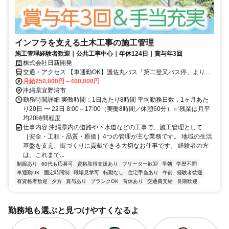
インフラを支える土木工事の施工管理
施工管理経験者歓迎｜公共工事中心｜年休124日｜賞与年3回
株式会社日新開発
交通・アクセス 【車通勤OK】護佐丸バス「第二登又バス停」より徒
歩3分
月給250,000円～400,000円
沖縄県宜野湾市
勤務時間詳細 実働時間：1日あたり8時間 平均勤務日数：1ヶ月あた
り20日 〜 22日 8:00～17:00（実働8時間／休憩60分） ✅残業は月平
均20時間程度
仕事内容 沖縄県内の道路や下水道などの工事で、施工管理として
［安全・工程・品質・原価］4つの管理が主な業務です。 地域の生活
基盤を支え、街づくりに貢献できる大切なお仕事です。 経験者の方
は、これまで...
制服あり
60代も応募可
資格取得支援あり
フリーター歓迎
早朝
学歴不問
車通勤OK
固定時間制
職場見学可
転勤なし
住宅手当あり
午前
経験者歓迎
有資格者歓迎
夕方
賞与あり
ブランクOK
育休あり
交通費支給
長期歓迎
勤務地も選ぶと見つけやすくなるよ