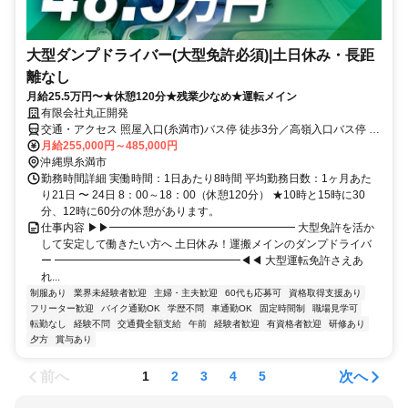
大型ダンプドライバー(大型免許必須)|土日休み・長距
離なし
月給25.5万円〜★休憩120分★残業少なめ★運転メイン
有限会社丸正開発
交通・アクセス 照屋入口(糸満市)バス停 徒歩3分／高嶺入口バス停 徒
歩4分
月給255,000円～485,000円
沖縄県糸満市
勤務時間詳細 実働時間：1日あたり8時間 平均勤務日数：1ヶ月あた
り21日 〜 24日 8：00～18：00（休憩120分） ★10時と15時に30
分、12時に60分の休憩があります。
仕事内容 ▶︎▶︎━━━━━━━━━━━━━━━━━ 大型免許を活か
して安定して働きたい方へ 土日休み！運搬メインのダンプドライバ
ー ━━━━━━━━━━━━━━━━━◀︎◀︎ 大型運転免許さえあ
れ...
制服あり
業界未経験者歓迎
主婦・主夫歓迎
60代も応募可
資格取得支援あり
フリーター歓迎
バイク通勤OK
学歴不問
車通勤OK
固定時間制
職場見学可
転勤なし
経験不問
交通費全額支給
午前
経験者歓迎
有資格者歓迎
研修あり
夕方
賞与あり
前へ
次へ
1
2
3
4
5