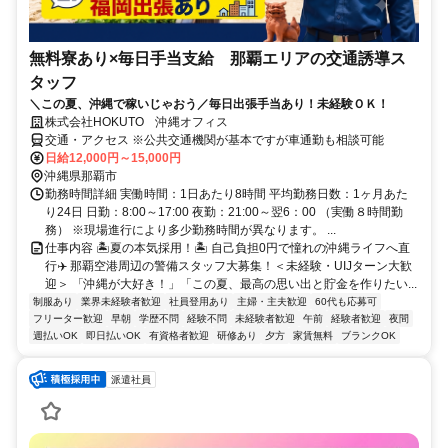
無料寮あり×毎日手当支給 那覇エリアの交通誘導ス
タッフ
＼この夏、沖縄で稼いじゃおう／毎日出張手当あり！未経験ＯＫ！
株式会社HOKUTO 沖縄オフィス
交通・アクセス ※公共交通機関が基本ですが車通勤も相談可能
日給12,000円～15,000円
沖縄県那覇市
勤務時間詳細 実働時間：1日あたり8時間 平均勤務日数：1ヶ月あた
り24日 日勤：8:00～17:00 夜勤：21:00～翌6：00 （実働８時間勤
務） ※現場進行により多少勤務時間が異なります。 ...
仕事内容 🏝️夏の本気採用！🏝️ 自己負担0円で憧れの沖縄ライフへ直
行✈️ 那覇空港周辺の警備スタッフ大募集！＜未経験・UIJターン大歓
迎＞ 「沖縄が大好き！」「この夏、最高の思い出と貯金を作りたい...
制服あり
業界未経験者歓迎
社員登用あり
主婦・主夫歓迎
60代も応募可
フリーター歓迎
早朝
学歴不問
経験不問
未経験者歓迎
午前
経験者歓迎
夜間
週払いOK
即日払いOK
有資格者歓迎
研修あり
夕方
家賃無料
ブランクOK
派遣社員