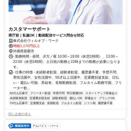
カスタマーサポート
県庁前｜私服OK｜動画配信サービス問合せ対応
株式会社ウィルオブ・ワーク
時給1,170円以上
沖縄県那覇市
- 勤務時間 - 昼間、夕方／夜 10:00～19:00（休憩1時間）、13:00～
22:00（休憩1時間） 土日祝の勤務と22時までの勤務が必要になりま
す。
- 仕事の特徴 - 未経験者歓迎、経験者歓迎、履歴書不要、学歴不問、
男性活躍中、女性活躍中、50才以上活躍中、交通費別途支給、日払
い・週払い可能、昇給有、長期勤務歓迎、フルタイム勤務可能、フリ
ーター歓...
60代も応募可
フリーター歓迎
学歴不問
即日勤務OK
スタートアップ研修あり
未経験者歓迎
交通費全額支給
経験者歓迎
週払いOK
研修あり
ブランクOK
70代も応募可
交通費支給
長期歓迎
フルタイム歓迎
シフト制
履歴書不要
同じ企業の求人
アルバイト・パート