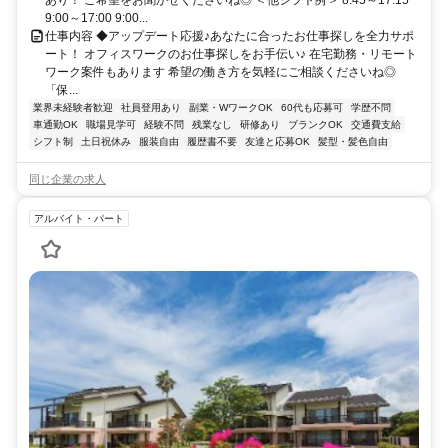
9:00～17:00 9:00...
仕事内容 ◆アップデート応援♪あなたに合ったお仕事探しを全力サポ
ート！ オフィスワークのお仕事探しをお手伝い♪ 在宅勤務・リモート
ワーク案件もあります 希望の働き方を気軽にご相談くださいね◎
「保...
業界未経験者歓迎
社員登用あり
副業・WワークOK
60代も応募可
学歴不問
車通勤OK
職場見学可
経験不問
残業なし
研修あり
ブランクOK
交通費支給
シフト制
土日祝休み
服装自由
履歴書不要
友達と応募OK
髪型・髪色自由
同じ企業の求人
アルバイト・パート