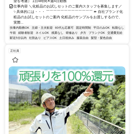
望を考慮） 1日4時間✕週4日勤務
仕事内容 ＼化粧品のお試しセットのご案内スタッフを募集します／
✨具体的には・・・ ￣￣￣￣￣￣￣￣￣￣￣￣￣ ⏩ 自社ブランド化
粧品のお試しセットのご案内 化粧品のサンプルをお渡しするので、
実際...
扶養内勤務OK
主婦・主夫歓迎
60代も応募可
固定時間制
平日のみOK
転勤なし
午前
経験者歓迎
ネイルOK
残業なし
研修あり
夕方
ブランクOK
交通費支給
駅近5分以内
社割あり
ピアスOK
土日祝休み
服装自由
髪型・髪色自由
正社員