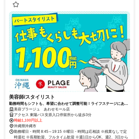
美容師/スタイリスト
勤務時間もシフトも、希望に合わせて調整可能！ライフステージにあわ
せた働き方を！安心復帰応援
美容プラージュ あわせモール店
アクセス 東陽バス安原入口停留所から徒歩3分
時給1,100円以上
沖縄県沖縄市
勤務曜日・時間 8:45～19:15 ※曜日・時間は応相談 ※残業なしで定
時退社 ※長期歓迎、フルタイム歓迎 ※週1日からOK、週2、3日から