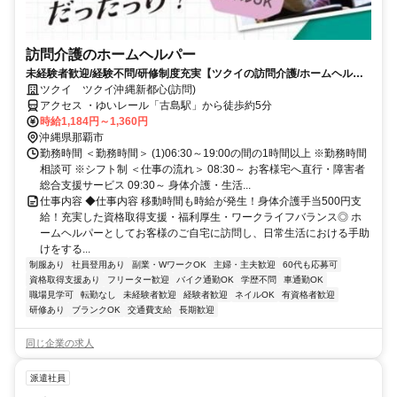
訪問介護のホームヘルパー
未経験者歓迎/経験不問/研修制度充実【ツクイの訪問介護/ホームヘルパ
ー求人】
ツクイ ツクイ沖縄新都心(訪問)
アクセス ・ゆいレール「古島駅」から徒歩約5分
時給1,184円～1,360円
沖縄県那覇市
勤務時間 ＜勤務時間＞ (1)06:30～19:00の間の1時間以上 ※勤務時間
相談可 ※シフト制 ＜仕事の流れ＞ 08:30～ お客様宅へ直行・障害者
総合支援サービス 09:30～ 身体介護・生活...
仕事内容 ◆仕事内容 移動時間も時給が発生！身体介護手当500円支
給！充実した資格取得支援・福利厚生・ワークライフバランス◎ ホ
ームヘルパーとしてお客様のご自宅に訪問し、日常生活における手助
けをする...
制服あり
社員登用あり
副業・WワークOK
主婦・主夫歓迎
60代も応募可
資格取得支援あり
フリーター歓迎
バイク通勤OK
学歴不問
車通勤OK
職場見学可
転勤なし
未経験者歓迎
経験者歓迎
ネイルOK
有資格者歓迎
研修あり
ブランクOK
交通費支給
長期歓迎
同じ企業の求人
派遣社員