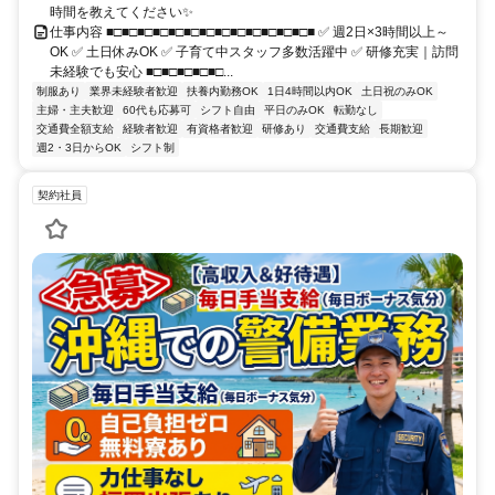
時間を教えてください✨
仕事内容 ■□■□■□■□■□■□■□■□■□■□■□■□■□■ ✅ 週2日×3時間以上～
OK ✅ 土日休みOK ✅ 子育て中スタッフ多数活躍中 ✅ 研修充実｜訪問
未経験でも安心 ■□■□■□■□■□...
制服あり
業界未経験者歓迎
扶養内勤務OK
1日4時間以内OK
土日祝のみOK
主婦・主夫歓迎
60代も応募可
シフト自由
平日のみOK
転勤なし
交通費全額支給
経験者歓迎
有資格者歓迎
研修あり
交通費支給
長期歓迎
週2・3日からOK
シフト制
契約社員