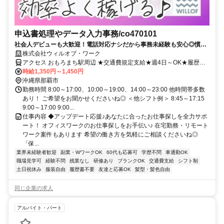
申込書処理やデータ入力事務/co470101
社会人デビューも大歓迎！電話対応ナシだから事務未経験も安心◎慣れ
たら在宅OK♪
株式会社ウィルオブ・ワーク
アクセス おもろまち駅周辺 ★交通費規定支給★週4日～OK★履歴書
不要
時給1,350円～1,450円
沖縄県那覇市
勤務時間 8:00～17:00、10:00～19:00、14:00～23:00 他時間帯多数
あり！ ご希望をお聞かせくださいね◎ ＜他シフト例＞ 8:45～17:15
9:00～17:00 9:00...
仕事内容 ◆アップデート応援♪あなたに合ったお仕事探しを全力サポ
ート！ オフィスワークのお仕事探しをお手伝い♪ 在宅勤務・リモート
ワーク案件もあります 希望の働き方を気軽にご相談くださいね◎
「保...
業界未経験者歓迎
副業・WワークOK
60代も応募可
学歴不問
車通勤OK
職場見学可
経験不問
残業なし
研修あり
ブランクOK
交通費支給
シフト制
土日祝休み
服装自由
履歴書不要
友達と応募OK
髪型・髪色自由
同じ企業の求人
アルバイト・パート