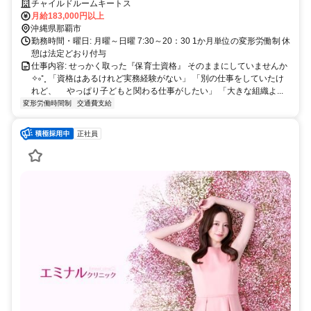
自由×ネイルOKで自分らしく♪
チャイルドルームキートス
月給183,000円以上
沖縄県那覇市
勤務時間・曜日: 月曜～日曜 7:30～20：30 1か月単位の変形労働制 休
憩は法定どおり付与
仕事内容: せっかく取った『保育士資格』 そのままにしていませんか
✧༚⁺˳ 「資格はあるけれど実務経験がない」 「別の仕事をしていたけ
れど、 やっぱり子どもと関わる仕事がしたい」 「大きな組織よ...
変形労働時間制
交通費支給
正社員