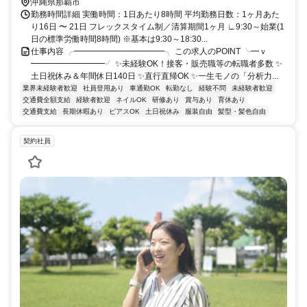
沖縄県那覇市
勤務時間詳細 実働時間：1日あたり8時間 平均勤務日数：1ヶ月あた
り16日 〜 21日 フレックスタイム制／清算期間1ヶ月 ∟9:30～始業(1
日の標準労働時間8時間) ※基本は9:30～18:30...
仕事内容 ╭━━━━━━━━━━━╮ この求人のPOINT ╰━ｖ
━━━━━━━━━╯ ✨未経験OK！接客・販売職等の転職者多数 ✨
土日祝休み＆年間休日140日 ✨直行直帰OK ✨一生モノの「分析力...
業界未経験者歓迎
社員登用あり
車通勤OK
転勤なし
経験不問
未経験者歓迎
交通費全額支給
経験者歓迎
ネイルOK
研修あり
賞与あり
育休あり
交通費支給
長期休暇あり
ピアスOK
土日祝休み
服装自由
髪型・髪色自由
契約社員