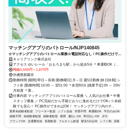
マッチングアプリのパトロール/NJP140845
☆マッチングアプリのパトロール業務☆電話対応なし！PC操作だけで完
結するシンプルワークで未経験から安心スタート♪
キャリアリンク株式会社
アクセス ゆいレール「おもろまち駅」から徒歩5分 ＊車通勤OK（駐
車場完備）
時給1,500円～1,875円
沖縄県那覇市
勤務時間 [期間] 即日～長期 [勤務曜日] 月～日 週5日勤務 [休日休暇] シ
フト休 [勤務時間] 16:00 ～ 翌01:00 ＊休憩60分 [残業予定] 0h ～ 20h/
月程度 ＊業...
仕事内容 マッチングアプリのパトロール業務 ＼ 人気のお仕事＊中番
スタッフ募集 ／ PC完結だから手順どおりに進めるだけでOK♪ ☆未経
験でも安心！ PC操作ができればOK！ マッチングアプリ内のチ...
業界未経験者歓迎
フリーター歓迎
シフト自由
学歴不問
車通勤OK
平日のみOK
経験不問
未経験者歓迎
経験者歓迎
夜間
週払いOK
即日払いOK
夕方
ブランクOK
交通費支給
長期歓迎
フルタイム歓迎
駅近5分以内
シフト制
深夜