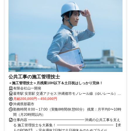
公共工事の施工管理技士
＜施工管理技士＞月残業10H以下＆土日祝はしっかり完休！
有限会社山一開発
最寄駅 安里駅 交通アクセス 沖縄都市モノレール線（ゆいレール）
「安里駅」から徒歩20分 ※基本は置き場（ヤード）へ集合して各現
月給200,000円～450,000円
沖縄県那覇市
場へ移動 もしくは、現場へ直行直帰
勤務時間 8:00～17:00（実働8時間/休憩60分） 残業：月平均0〜10時
間（月20時間以内）
仕事内容 ━━━━━━━━━━━━━━━━ 沖縄の公共工事を支え
る 施工管理技士を大募集！ ━━━━━━━━━━━━━━━━ 【求
人のPOINT】 ・完全週休2日制で土日祝休みのためプライベ...