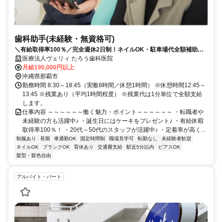
歯科助手(未経験・無資格可)
＼有給取得率100％／完全週休2日制！ネイルOK・駐車場代全額補助あ
り♪
医療法人ヴェリィ たろう歯科医院
月給190,000円以上
沖縄県那覇市
勤務時間 8:30～18:45（実働8時間／休憩1時間） ※休憩時間12:45～
13:45 ※残業あり（平均1時間程度） ※残業代は1分単位で全額支給
します。
仕事内容 ～～～～～～働く魅力・ポイント～～～～～～ ・転職者や
未経験の方も活躍中♪ ・誕生日にはケーキをプレゼント♪ ・有給休暇
取得率100％！ ・20代～50代のスタッフが活躍中♪ ・定着率が高く...
制服あり
長期
車通勤OK
固定時間制
職場見学可
転勤なし
未経験者歓迎
ネイルOK
ブランクOK
育休あり
交通費支給
駅近5分以内
ピアスOK
髪型・髪色自由
アルバイト・パート