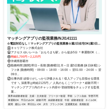
マッチングアプリの監視業務/NJI141111
☆電話対応なし！マッチングアプリの監視業務☆週2日在宅OK(週3日は
オフィス)＊服装・髪色自由でリラックスして働けます！
キャリアリンク株式会社
アクセス ゆいレール「おもろまち駅」から徒歩5分 ＊車通勤OK（駐
車場完備）
時給1,700円～2,125円
沖縄県那覇市
勤務時間 [期間] 即日～長期 [勤務曜日] 月～日 週5日勤務 [休日休暇] シ
フト休 [勤務時間] ・09:00 ～ 18:00 ・16:00 ～ 翌01:00 ・24:00 ～ 翌
09:0...
仕事内容 頑張りがしっかり評価される！収入アップも目指せる環境
です ＼ 深夜帯は時給2125円 ／ 人気のもくこつワーク＊経験不問！
マッチングアプリ内のチャット内容や 登録情報をチェックする監視
業...
業界未経験者歓迎
主婦・主夫歓迎
フリーター歓迎
早朝
シフト自由
学歴不問
車通勤OK
平日のみOK
経験不問
未経験者歓迎
午前
経験者歓迎
ネイルOK
夜間
週払いOK
即日払いOK
夕方
ブランクOK
交通費支給
長期歓迎