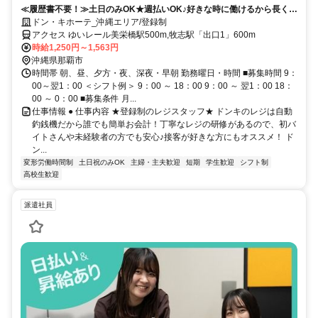
≪履歴書不要！≫土日のみOK★週払いOK♪好きな時に働けるから長く続
けられる◎登録制スタッフ☆
ドン・キホーテ_沖縄エリア/登録制
アクセス ゆいレール美栄橋駅500m,牧志駅「出口1」600m
時給1,250円～1,563円
沖縄県那覇市
時間帯 朝、昼、夕方・夜、深夜・早朝 勤務曜日・時間 ■募集時間 9：
00～翌1：00 ＜シフト例＞ 9：00 ～ 18：00 9：00 ～ 翌1：00 18：
00 ～ 0：00 ■募集条件 月...
仕事情報 ● 仕事内容 ★登録制のレジスタッフ★ ドンキのレジは自動
釣銭機だから誰でも簡単お会計！丁寧なレジの研修があるので、初バ
イトさんや未経験者の方でも安心♪接客が好きな方にもオススメ！ ド
ン...
変形労働時間制
土日祝のみOK
主婦・主夫歓迎
短期
学生歓迎
シフト制
高校生歓迎
派遣社員