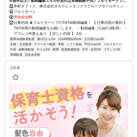
※高卒以上／動画編集スキルがあれば実務経験不問／フルリモートで出
勤不要／もちろん副業OK／1件あたり700円～
本町オフィス 株式会社タカラレンタックスグループホールディング
ス
フルリモート
完全歩合制
仕事内容 ★フルリモートでのTikTok動画編集！ 【 仕事内容の要約 】
TikTok用の動画編集をお願いします。 ・動画編集（CapCut使用） ・
アフレコ作業もあり 【 詳しい内容 】 2分...
業界未経験者歓迎
週1日からOK
1日4時間以内OK
土日祝のみOK
主婦・主夫歓迎
フリーター歓迎
早朝
シフト自由
平日のみOK
フルリモート
午前
経験者歓迎
ネイルOK
夜間
有資格者歓迎
夕方
在宅OK
ブランクOK
長期歓迎
完全歩合制
正社員