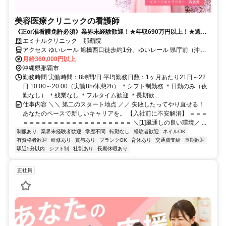
美容医療クリニックの看護師
《正or准看護免許必須》業界未経験歓迎！★年収690万円以上！★週休2
日＆有給取得率9割★昇給・賞与あり★社割あり
エミナルクリニック 那覇院
アクセス ゆいレール 旭橋西口徒歩約1分、ゆいレール 県庁前（沖縄
県）東口徒歩約9分、ゆいレール 壺川北口徒歩約12分
月給360,000円以上
沖縄県那覇市
勤務時間 実働時間：8時間/日 平均勤務日数：1ヶ月あたり21日～22
日 10:00～20:00（実働8h/休憩2h） ＊シフト制勤務 ＊日勤のみ（夜
勤なし） ＊残業なし ＊フルタイム歓迎 ＊長期歓...
仕事内容 ＼＼ 第二のスタート地点 ／／ 失敗したってやり直せる！
あなたのペースで新しいキャリアを。 【入社前に不安解消】 ＝＝＝
＝＝＝＝＝＝＝＝＝＝＝＝＝＝＝＝＝＝ ＼[1]風通しの良い環境／ ...
制服あり
業界未経験者歓迎
学歴不問
転勤なし
経験者歓迎
ネイルOK
有資格者歓迎
研修あり
賞与あり
ブランクOK
育休あり
交通費支給
長期歓迎
駅近5分以内
シフト制
社割あり
長期休暇あり
正社員