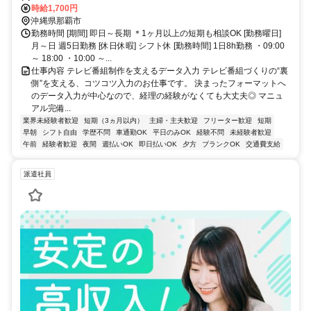
車場完備）
時給1,700円
沖縄県那覇市
勤務時間 [期間] 即日～長期 ＊1ヶ月以上の短期も相談OK [勤務曜日]
月～日 週5日勤務 [休日休暇] シフト休 [勤務時間] 1日8h勤務 ・09:00
～ 18:00 ・10:00 ～...
仕事内容 テレビ番組制作を支えるデータ入力 テレビ番組づくりの“裏
側”を支える、コツコツ入力のお仕事です。 決まったフォーマットへ
のデータ入力が中心なので、経理の経験がなくても大丈夫◎ マニュ
アル完備...
業界未経験者歓迎
短期（3ヵ月以内）
主婦・主夫歓迎
フリーター歓迎
短期
早朝
シフト自由
学歴不問
車通勤OK
平日のみOK
経験不問
未経験者歓迎
午前
経験者歓迎
夜間
週払いOK
即日払いOK
夕方
ブランクOK
交通費支給
派遣社員