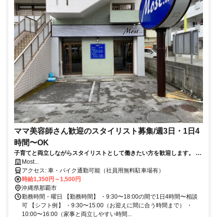
ママ美容師さん歓迎のスタイリスト募集/週3日・1日4
時間〜OK
子育てと両立しながらスタイリストとして働きたい方を歓迎します。 客
単価4,500円前後の落ち着いた雰囲気のサロンで、掛け持ち少なめのゆ
Most...
ったりペース。 お子さまの発熱や学校行事などのお休みも、スタッフ同
アクセス: 車・バイク通勤可能（社員用無料駐車場有）
士でカバーし合っています。「ブランクがあって不安」「フルタイムは
時給1,350円～1,500円
難しい」という方も、ぜひご相談ください。
沖縄県那覇市
勤務時間・曜日 【勤務時間】 ・9:30〜18:00の間で1日4時間〜相談
可 【シフト例】 ・9:30〜15:00（お迎えに間に合う時間まで） ・
10:00〜16:00（家事と両立しやすい時間...