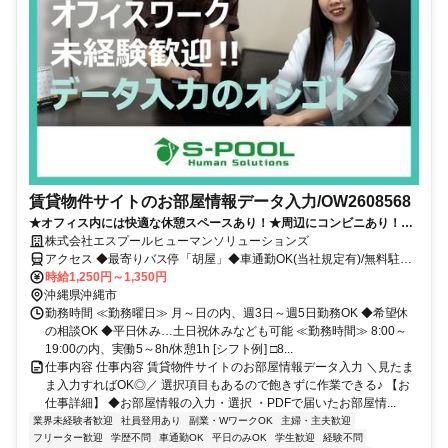
賃貸物件サイトのお部屋情報データ入力/OW2608568
★オフィス内には快適な休憩スペースあり！★周辺にコンビニあり！★
無料駐車場完備で通勤ラクラク♪
株式会社エスプールヒューマンソリューションズ
アクセス ◆最寄りバス停「胡屋」◆車通勤OK(当社規定有)/無料駐車
場完備
時給1,250円～1,350円
沖縄県沖縄市
勤務時間 ≪勤務曜日≫ 月～日の内、週3日～週5日勤務OK ◆希望休
の相談OK ◆平日休み…土日祝休みなども可能 ≪勤務時間≫ 8:00～
19:00の内、実働5～8h/休憩1h [シフト例] □8...
仕事内容 仕事内容 賃貸物件サイトのお部屋情報データ入力 ＼見たま
ま入力すればOK◎／ 選択項目もあるので飽きずに作業できる♪ 【お
仕事詳細】 ◆お部屋情報の入力・選択 ・PDFで届いたお部屋情...
業界未経験者歓迎
社員登用あり
副業・WワークOK
主婦・主夫歓迎
フリーター歓迎
学歴不問
車通勤OK
平日のみOK
学生歓迎
経験不問