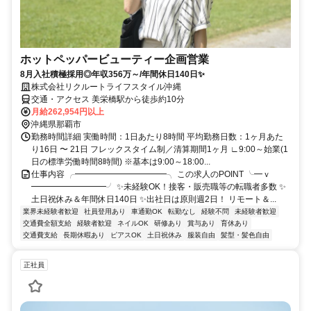
ホットペッパービューティー企画営業
8月入社積極採用◎年収356万～/年間休日140日✨
株式会社リクルートライフスタイル沖縄
交通・アクセス 美栄橋駅から徒歩約10分
月給262,954円以上
沖縄県那覇市
勤務時間詳細 実働時間：1日あたり8時間 平均勤務日数：1ヶ月あた
り16日 〜 21日 フレックスタイム制／清算期間1ヶ月 ∟9:00～始業(1
日の標準労働時間8時間) ※基本は9:00～18:00...
仕事内容 ╭━━━━━━━━━━━╮ この求人のPOINT ╰━ｖ
━━━━━━━━━╯ ✨未経験OK！接客・販売職等の転職者多数 ✨
土日祝休み＆年間休日140日 ✨出社日は原則週2日！ リモート＆...
業界未経験者歓迎
社員登用あり
車通勤OK
転勤なし
経験不問
未経験者歓迎
交通費全額支給
経験者歓迎
ネイルOK
研修あり
賞与あり
育休あり
交通費支給
長期休暇あり
ピアスOK
土日祝休み
服装自由
髪型・髪色自由
正社員