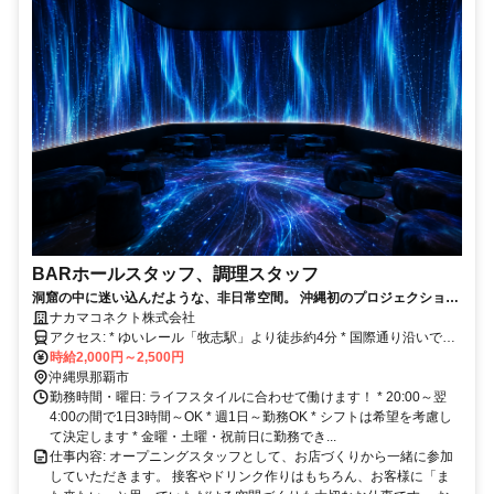
BARホールスタッフ、調理スタッフ
洞窟の中に迷い込んだような、非日常空間。 沖縄初のプロジェクション
マッピングBARで、 オープニングスタッフを募集します。 未経験でも
ナカマコネクト株式会社
時給2,000円スタート。
アクセス: * ゆいレール「牧志駅」より徒歩約4分 * 国際通り沿いで通
勤もラクラク♪ * 通勤方法はお気軽にご相談ください
時給2,000円～2,500円
沖縄県那覇市
勤務時間・曜日: ライフスタイルに合わせて働けます！ * 20:00～翌
4:00の間で1日3時間～OK * 週1日～勤務OK * シフトは希望を考慮し
て決定します * 金曜・土曜・祝前日に勤務でき...
仕事内容: オープニングスタッフとして、お店づくりから一緒に参加
していただきます。 接客やドリンク作りはもちろん、お客様に「ま