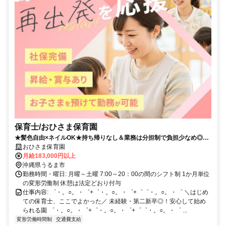
保育士/おひさま保育園
★髪色自由×ネイルOK★持ち帰りなし＆業務は分担制で負担少なめ◎年
間休日117日でプライベート充実！
おひさま保育園
月給183,000円以上
沖縄県うるま市
勤務時間・曜日: 月曜～土曜 7:00～20：00の間のシフト制 1か月単位
の変形労働制 休憩は法定どおり付与
仕事内容: ゜・。○。・゜+゜・。○。・゜+゜゜・。○。・゜ ＼はじめ
ての保育士、ここでよかった／ 未経験・第二新卒◎！安心して始め
られる園 ゜・。○。・゜+゜・。○。・゜+゜゜・。○。・゜ ...
変形労働時間制
交通費支給