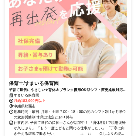
保育士/すまいる保育園
子育て世代にやさしい✨育休＆ブランク復帰OK◎シフト変更柔軟対応◎
持ち帰りなし☆有休・昇給・賞与あり
すまいる保育園
月給183,000円以上
沖縄県那覇市
勤務時間・曜日: 月曜～土曜 7:00～18：00の間のシフト制 1か月単位
の変形労働制 休憩は法定どおり付与
仕事内容: 子育て世代の保育士さんが活躍中！ 「育休明けで現場復帰
が久しぶり」 「もう一度こどもと関わる仕事がしたい」 「丁寧に向
き合える環境で働きたい」 ↓↓ ↓↓ 久しぶりの現...