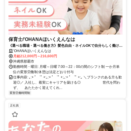
保育士/‛OHANAほいくえんなは
《選べる職場・選べる働き方》髪色自由・ネイルOKで自分らしく働け
る！社宅支援制度あり／資格を活かせる
‛OHANAほいくえんなは
月給212,000円～216,600円
沖縄県那覇市
勤務時間・曜日: 月曜～日曜 7:00～22：00の間のシフト制 一か月単
位の変形労働制 休憩は法定どおり付与
仕事内容: ｡:+ ﾟ ゜ﾟ +:｡:+ ﾟ ゜ﾟ +:｡:+ ﾟ ゜ﾟ +:｡ ＼ブランクのある方も歓
迎◎／ 入社し、着実にキャリアを築ける◎ 世代を問わ
ず、 あたたかく迎えてくれ...
変形労働時間制
正社員