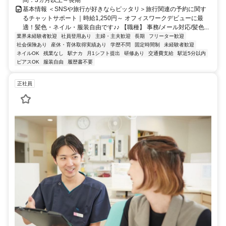
基本情報 ＜SNSや旅行が好きならピッタリ＞旅行関連の予約に関す
るチャットサポート｜時給1,250円～ オフィスワークデビューに最
適！髪色・ネイル・服装自由です♪♪ 【職種】 事務/メール対応/髪色...
業界未経験者歓迎
社員登用あり
主婦・主夫歓迎
長期
フリーター歓迎
社会保険あり
産休・育休取得実績あり
学歴不問
固定時間制
未経験者歓迎
ネイルOK
残業なし
駅ナカ
月1シフト提出
研修あり
交通費支給
駅近5分以内
ピアスOK
服装自由
履歴書不要
正社員