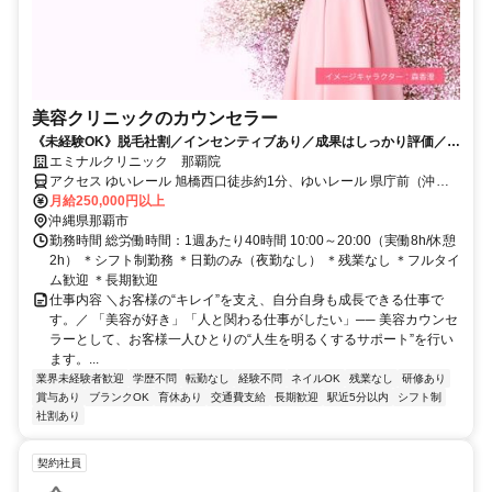
美容クリニックのカウンセラー
《未経験OK》脱毛社割／インセンティブあり／成果はしっかり評価／残
業なし／教育制度・各種休暇充実
エミナルクリニック 那覇院
アクセス ゆいレール 旭橋西口徒歩約1分、ゆいレール 県庁前（沖縄
県）東口徒歩約9分、ゆいレール 壺川北口徒歩約12分
月給250,000円以上
沖縄県那覇市
勤務時間 総労働時間：1週あたり40時間 10:00～20:00（実働8h/休憩
2h） ＊シフト制勤務 ＊日勤のみ（夜勤なし） ＊残業なし ＊フルタイ
ム歓迎 ＊長期歓迎
仕事内容 ＼お客様の“キレイ”を支え、自分自身も成長できる仕事で
す。／ 「美容が好き」「人と関わる仕事がしたい」── 美容カウンセ
ラーとして、お客様一人ひとりの“人生を明るくするサポート”を行い
ます。...
業界未経験者歓迎
学歴不問
転勤なし
経験不問
ネイルOK
残業なし
研修あり
賞与あり
ブランクOK
育休あり
交通費支給
長期歓迎
駅近5分以内
シフト制
社割あり
契約社員