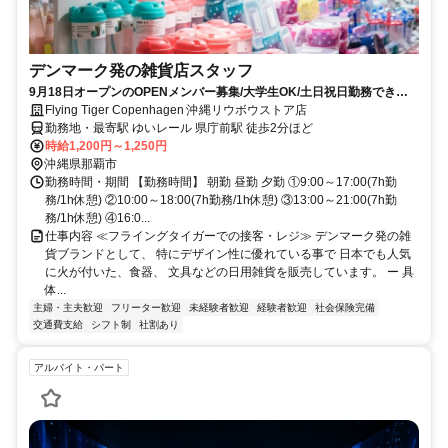
デンマーク発の雑貨店スタッフ
9月18日オープンのOPENメンバー募集/大学生OK/土日祝日勤務できる
方/試用期間中の給与も同じ
Flying Tiger Copenhagen 沖縄リウボウストア店
勤務地・最寄駅 ゆいレール 県庁前駅 徒歩2分ほど
時給1,200円～1,250円
沖縄県那覇市
勤務時間・期間 【勤務時間】 朝勤 昼勤 夕勤 ①9:00～17:00(7h勤
務/1h休憩) ②10:00～18:00(7h勤務/1h休憩) ③13:00～21:00(7h勤
務/1h休憩) ④16:0...
仕事内容 ≪フライングタイガーでの接客・レジ≫ デンマーク発の雑
貨ブランドとして、 特にデザイン性に優れている事で 日本でも人気
に火が付いた、食器、 文具などの日用雑貨を販売しています。 ー 具
体...
主婦・主夫歓迎
フリーター歓迎
未経験者歓迎
経験者歓迎
社会保険完備
交通費支給
シフト制
社割あり
アルバイト・パート