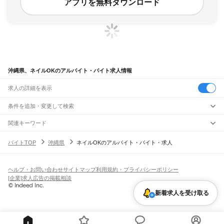
アプリを無料ダウンロード
沖縄県、ネイルOKのアルバイト・バイト求人情報
求人の詳細を表示
条件を追加・変更して検索
市区町村を追加・変更
関連キーワード
沖縄県 ネイルok
沖縄県 ネイルOK ネイルok
沖縄県 沖縄市 ネイルok
沖縄県
駅を追加・変更
バイトTOP
沖縄県
ネイルOKのアルバイト・バイト・求人
沖縄県 ネイルOK 韓国語
沖縄県 美容クリニック ネイルok
沖縄県
すべて
那覇市
宜野湾市
石垣市
浦添市
名護市
糸満市
沖縄市
豊見城市
うるま市
宮古島市
職種を追加・変更
ゆいレール
南城市
国頭郡
中頭郡
島尻郡
宮古郡
八重山郡
那覇空港駅
赤嶺駅
小禄駅
奥武山公園駅
壺川駅
旭橋駅
県庁前駅
美栄橋駅
牧志駅
飲食・フードサービス
ヘルプ・お問い合わせ
サイトマップ
利用規約・プライバシーポリシー
特徴を追加・変更
安里駅
おもろまち駅
古島駅
市立病院前駅
儀保駅
首里駅
石嶺駅
経塚駅
浦添前田駅
飲食・フードサービス
すべて
[企業]求人広告の掲載相談
てだこ浦西駅
ホールスタッフ
キッチンスタッフ
皿洗い・洗い場
精肉・鮮魚加工
給食調理
人気
雇用形態を追加・変更
新着求人を受け取る
パン屋（ベーカリー）
フードカウンター販売員
バー（BAR）・バーテンダー
日払いOK
高校生歓迎
学生歓迎
深夜の仕事
髪型・髪色自由
ひげOK
ネイルOK
飲食店補助（開店・閉店準備）
飲食店（店長・マネージャー）
ピアスOK
アルバイト・パート
履歴書不要
オープニングスタッフ
留学生・外国人活躍中
都道府県を変更
営業・販売
勤務期間
正社員
営業・販売
すべて
短期
契約社員
単発・1日OK
長期
期間限定（春夏冬休み等）