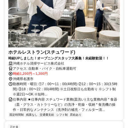
ホテルレストラン(スチュワード)
時給UPしました！オープニングスタッフ大募集！未経験歓迎！！
沖縄ホテル清掃サービス株式会社
アクセス: 自動車・バイク・自転車通勤可
時給1,200円～1,300円
沖縄県名護市
勤務時間・曜日: ①7：00〜11：00(4時間) ②12：00〜15：30(3.5時
間) ③18：00〜22：00(4時間) ※土日祝祭日も出勤有り ※シフト制
※週2日〜OK ※短時...
仕事内容: ■ 仕事内容 スチュワード業務(皿洗い) 主な業務内容 * 食器
（皿・グラス・カトラリーなど）の洗浄・乾燥・収納 * 食洗機の操
作・日常的なメンテナンス（洗浄剤の補充・フィルター清...
固定時間制
残業なし
交通費支給
シフト制
昇給あり
正社員