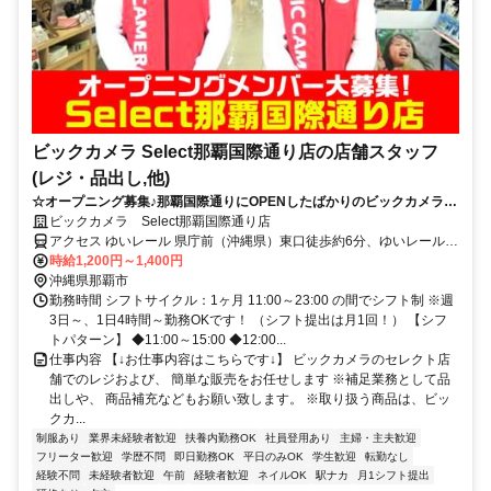
ビックカメラ Select那覇国際通り店の店舗スタッフ
(レジ・品出し,他)
☆オープニング募集♪那覇国際通りにOPENしたばかりのビックカメラの
セレクト店舗♪☆未経験OK☆週3日～☆社割制度あり☆時間帯で奨励金
ビックカメラ Select那覇国際通り店
あり＆年2回の賞与あり！(当社規定有)☆通勤もラクラクな好立地です♪
アクセス ゆいレール 県庁前（沖縄県）東口徒歩約6分、ゆいレール
美栄橋南口徒歩約10分、ゆいレール 旭橋東口徒歩約13分
時給1,200円～1,400円
沖縄県那覇市
勤務時間 シフトサイクル：1ヶ月 11:00～23:00 の間でシフト制 ※週
3日～、1日4時間～勤務OKです！ （シフト提出は月1回！） 【シフ
トパターン】 ◆11:00～15:00 ◆12:00...
仕事内容 【↓お仕事内容はこちらです↓】 ビックカメラのセレクト店
舗でのレジおよび、 簡単な販売をお任せします ※補足業務として品
出しや、 商品補充などもお願い致します。 ※取り扱う商品は、ビッ
クカ...
制服あり
業界未経験者歓迎
扶養内勤務OK
社員登用あり
主婦・主夫歓迎
フリーター歓迎
学歴不問
即日勤務OK
平日のみOK
学生歓迎
転勤なし
経験不問
未経験者歓迎
午前
経験者歓迎
ネイルOK
駅ナカ
月1シフト提出