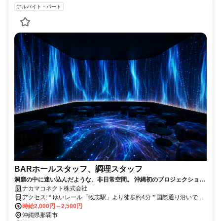
アルバイト・パート
BARホールスタッフ、調理スタッフ
洞窟の中に迷い込んだような、非日常空間。 沖縄初のプロジェクション
マッピングBARで、 オープニングスタッフを募集します。 未経験でも
ナカマコネクト株式会社
時給2,000円スタート。
アクセス: * ゆいレール「牧志駅」より徒歩約4分 * 国際通り沿いで通
勤もラクラク♪ * 通勤方法はお気軽にご相談ください
時給2,000円～2,500円
沖縄県那覇市