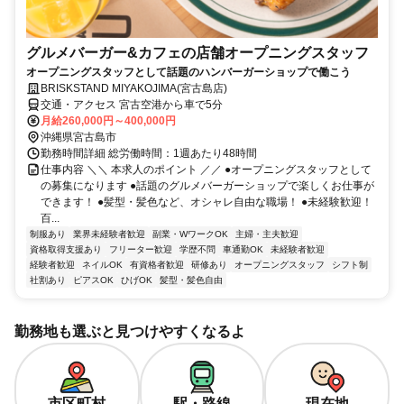
グルメバーガー&カフェの店舗オープニングスタッフ
オープニングスタッフとして話題のハンバーガーショップで働こう
BRISKSTAND MIYAKOJIMA(宮古島店)
交通・アクセス 宮古空港から車で5分
月給260,000円～400,000円
沖縄県宮古島市
勤務時間詳細 総労働時間：1週あたり48時間
仕事内容 ＼＼ 本求人のポイント ／／ ●オープニングスタッフとして
の募集になります ●話題のグルメバーガーショップで楽しくお仕事が
できます！ ●髪型・髪色など、オシャレ自由な職場！ ●未経験歓迎！
百...
制服あり
業界未経験者歓迎
副業・WワークOK
主婦・主夫歓迎
資格取得支援あり
フリーター歓迎
学歴不問
車通勤OK
未経験者歓迎
経験者歓迎
ネイルOK
有資格者歓迎
研修あり
オープニングスタッフ
シフト制
社割あり
ピアスOK
ひげOK
髪型・髪色自由
勤務地も選ぶと見つけやすくなるよ
市区町村
駅・路線
現在地