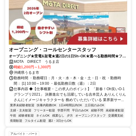
オープニング・コールセンタースタッフ
オープニング★受電&架電★週2日の1日5h~OK★選べる勤務時間★フル
タイム歓迎★奇抜すぎなければ髪色ネイル自由
MOTA DIRECT うるま店
時給1,200円～1,300円
沖縄県うるま市
勤務時間 ・勤務曜日：月・火・水・木・金・土・日・祝 ・勤務時
間： [1] 10:00～19:00 ・最低勤務日数（週）：2日
仕事内容 ◆【仕事概要・この求人のポイント】 「新春！Oh笑いO-1
グランプリ2021」 決勝進出でも活躍している吉本芸人 ありんくりん
さんにイメージキャラクターを 務めていただいている 業界新サー...
業界未経験者歓迎
扶養内勤務OK
1日4時間以内OK
土日祝のみOK
主婦・主夫歓迎
フリーター歓迎
学歴不問
平日のみOK
経験不問
未経験者歓迎
午前
経験者歓迎
ネイルOK
残業なし
夕方
オープニングスタッフ
交通費支給
長期歓迎
フルタイム歓迎
週2・3日からOK
アルバイト・パート