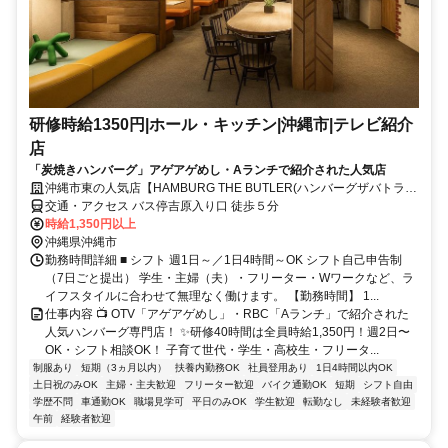
研修時給1350円|ホール・キッチン|沖縄市|テレビ紹介
店
「炭焼きハンバーグ」アゲアゲめし・Aランチで紹介された人気店
沖縄市東の人気店【HAMBURG THE BUTLER(ハンバーグザバトラ
ー)】
交通・アクセス バス停吉原入り口 徒歩５分
時給1,350円以上
沖縄県沖縄市
勤務時間詳細 ■ シフト 週1日～／1日4時間～OK シフト自己申告制
（7日ごと提出） 学生・主婦（夫）・フリーター・Wワークなど、ラ
イフスタイルに合わせて無理なく働けます。 【勤務時間】 1...
仕事内容 📺 OTV「アゲアゲめし」・RBC「Aランチ」で紹介された
人気ハンバーグ専門店！ ✨研修40時間は全員時給1,350円！週2日〜
OK・シフト相談OK！ 子育て世代・学生・高校生・フリータ...
制服あり
短期（3ヵ月以内）
扶養内勤務OK
社員登用あり
1日4時間以内OK
土日祝のみOK
主婦・主夫歓迎
フリーター歓迎
バイク通勤OK
短期
シフト自由
学歴不問
車通勤OK
職場見学可
平日のみOK
学生歓迎
転勤なし
未経験者歓迎
午前
経験者歓迎