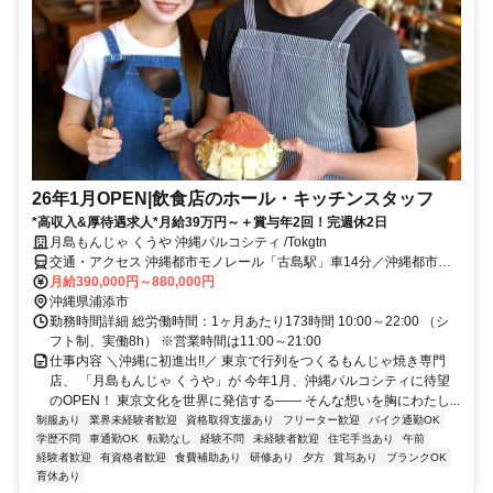
26年1月OPEN|飲食店のホール・キッチンスタッフ
*高収入&厚待遇求人*月給39万円～＋賞与年2回！完週休2日
月島もんじゃ くうや 沖縄パルコシティ /Tokgtn
交通・アクセス 沖縄都市モノレール「古島駅」車14分／沖縄都市モ
ノレール「浦添前田駅」車16分／沖縄都市モノレール「おもろまち
月給390,000円～880,000円
駅」車16分
沖縄県浦添市
勤務時間詳細 総労働時間：1ヶ月あたり173時間 10:00～22:00 （シ
フト制、実働8h） ※営業時間は11:00～21:00
仕事内容 ＼沖縄に初進出!!／ 東京で行列をつくるもんじゃ焼き専門
店、 「月島もんじゃ くうや」が 今年1月、沖縄パルコシティに待望
のOPEN！ 東京文化を世界に発信する―― そんな想いを胸にわたし...
制服あり
業界未経験者歓迎
資格取得支援あり
フリーター歓迎
バイク通勤OK
学歴不問
車通勤OK
転勤なし
経験不問
未経験者歓迎
住宅手当あり
午前
経験者歓迎
有資格者歓迎
食費補助あり
研修あり
夕方
賞与あり
ブランクOK
育休あり