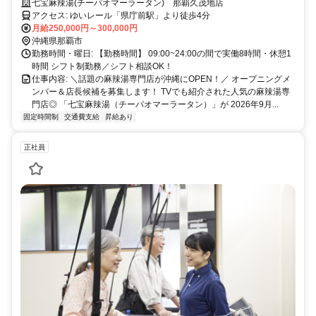
沖縄初上陸！TVでも放映された話題の麻辣湯専門店で働けるチャンス！
七宝麻辣湯(チーパオマーラータン) 那覇久茂地店
月8日休み＆シフト相談OK◎月給25～30万円以上！
アクセス: ゆいレール「県庁前駅」より徒歩4分
月給250,000円～300,000円
沖縄県那覇市
勤務時間・曜日: 【勤務時間】 09:00~24:00の間で実働8時間・休憩1
時間 シフト制勤務／シフト相談OK！
仕事内容: ＼話題の麻辣湯専門店が沖縄にOPEN！／ オープニングメ
ンバー＆店長候補を募集します！ TVでも紹介された人気の麻辣湯専
門店◎ 「七宝麻辣湯（チーパオマーラータン）」が 2026年9月...
固定時間制
交通費支給
昇給あり
正社員