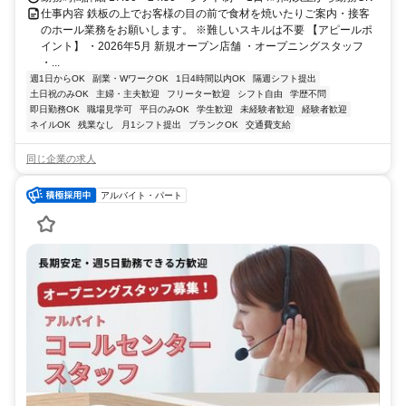
仕事内容 鉄板の上でお客様の目の前で食材を焼いたりご案内・接客
のホール業務をお願いします。 ※難しいスキルは不要 【アピールポ
イント】 ・2026年5月 新規オープン店舗 ・オープニングスタッフ
・...
週1日からOK
副業・WワークOK
1日4時間以内OK
隔週シフト提出
土日祝のみOK
主婦・主夫歓迎
フリーター歓迎
シフト自由
学歴不問
即日勤務OK
職場見学可
平日のみOK
学生歓迎
未経験者歓迎
経験者歓迎
ネイルOK
残業なし
月1シフト提出
ブランクOK
交通費支給
同じ企業の求人
アルバイト・パート