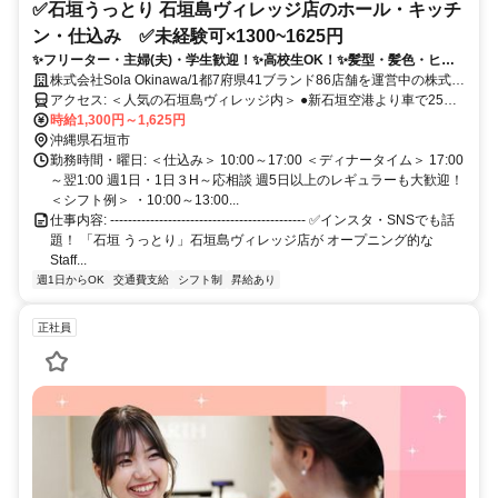
✅石垣うっとり 石垣島ヴィレッジ店のホール・キッチ
ン・仕込み ✅未経験可×1300~1625円
✨フリーター・主婦(夫)・学生歓迎！✨高校生OK！✨髪型・髪色・ヒ
ゲ・ピアスは清潔感があれば比較的自由！まかない絶品➡バラエティ豊
株式会社Sola Okinawa/1都7府県41ブランド86店舗を運営中の株式会
富な人気メニューを食べられます！！リクエストもOK！
社そらグループ
アクセス: ＜人気の石垣島ヴィレッジ内＞ ●新石垣空港より車で25分
●石垣港離島ターミナルより徒歩２分 ●バスターミナル徒歩1分
時給1,300円～1,625円
沖縄県石垣市
勤務時間・曜日: ＜仕込み＞ 10:00～17:00 ＜ディナータイム＞ 17:00
～翌1:00 週1日・1日３H～応相談 週5日以上のレギュラーも大歓迎！
＜シフト例＞ ・10:00～13:00...
仕事内容: -------------------------------------------- ✅インスタ・SNSでも話
題！ 「石垣 うっとり」石垣島ヴィレッジ店が オープニング的な
Staff...
週1日からOK
交通費支給
シフト制
昇給あり
正社員