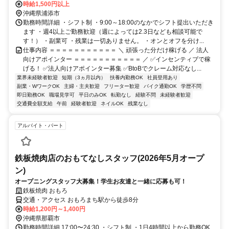
時給1,500円以上
沖縄県浦添市
勤務時間詳細 ・シフト制 ・9:00～18:00のなかでシフト提出いただき
ます ・週4以上ご勤務歓迎（週によっては2.3日なども相談可能で
す！） ・副業可 ・残業は一切ありません。 ・オンとオフを分け...
仕事内容 ＝＝＝＝＝＝＝＝＝＝＝ ＼ 頑張った分だけ稼げる ／ 法人
向けアポインター ＝＝＝＝＝＝＝＝＝＝＝ ／ ✅インセンティブで稼
げる！ ✅法人向けアポインター募集 ✅BtoBでクレーム対応なし...
業界未経験者歓迎
短期（3ヵ月以内）
扶養内勤務OK
社員登用あり
副業・WワークOK
主婦・主夫歓迎
フリーター歓迎
バイク通勤OK
学歴不問
即日勤務OK
職場見学可
平日のみOK
転勤なし
経験不問
未経験者歓迎
交通費全額支給
午前
経験者歓迎
ネイルOK
残業なし
アルバイト・パート
鉄板焼肉店のおもてなしスタッフ(2026年5月オープ
ン)
オープニングスタッフ大募集！学生お友達と一緒に応募も可！
鉄板焼肉 おもろ
交通・アクセス おもろまち駅から徒歩8分
時給1,200円～1,400円
沖縄県那覇市
勤務時間詳細 17:00〜24:30 ・シフト制 ・1日4時間以上から勤務OK