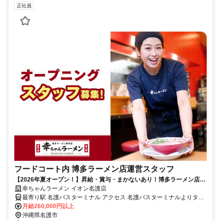
正社員
フードコート内 博多ラーメン店運営スタッフ
【2026年夏オープン！】昇給・賞与・まかないあり！博多ラーメン店の
正社員スタッフ
幸ちゃんラーメン イオン名護店
最寄り駅 名護バスターミナル アクセス 名護バスターミナルよりタク
シーで約10分
月給260,000円以上
沖縄県名護市