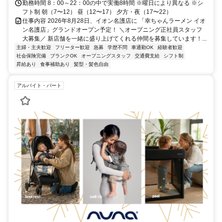
勤務時間 8：00～22：00の中で実働8時間 ※曜日により異なる ※シ
フト制 朝（7〜12） 昼（12〜17） 夕方・夜（17〜22）
仕事内容 2026年8月28日、イオン名護店に 「幸ちゃんラーメン イオ
ン名護店」グランドオープン予定！ ＼オープニング正社員スタッフ
大募集／ 新店舗を一緒に盛り上げてくれる仲間を募集しています！...
主婦・主夫歓迎
フリーター歓迎
急募
学歴不問
車通勤OK
経験者歓迎
社会保険完備
ブランクOK
オープニングスタッフ
交通費支給
シフト制
昇給あり
食事補助あり
髪型・髪色自由
アルバイト・パート