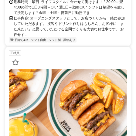
勤務時間・曜日: ライフスタイルに合わせて働けます！ * 20:00～翌
4:00の間で1日3時間～OK * 週1日～勤務OK * シフトは希望を考慮し
て決定します * 金曜・土曜・祝前日に勤務でき...
仕事内容: オープニングスタッフとして、お店づくりから一緒に参加
していただきます。 接客やドリンク作りはもちろん、お客様に「ま
た来たい」と思っていただける空間づくりも大切なお仕事です。 お
任せす...
週1日からOK
シフト自由
シフト制
昇給あり
正社員