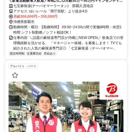
＼飲食店経験者大歓迎／即戦力に◎月給30万～50万円＋インセンティブ
あり！オープニング店舗での運営・管理全般をお任せします◎TVでも取
七宝麻辣湯(チーパオマーラータン) 那覇久茂地店
り上げられた話題の麻辣湯専門店で働いてみませんか？
アクセス: ゆいレール「県庁前駅」より徒歩4分
月給300,000円～350,000円
沖縄県那覇市
勤務時間・曜日: 【勤務時間】 09:00~24:00の間で実働8時間・休憩1
時間 シフト制勤務／シフト相談OK！
仕事内容: ＼話題の麻辣湯専門店が沖縄にNEW OPEN／ 飲食店での管
理職経験を活かせる、 「マネージャー候補」を募集します！ TVでも
紹介された人気の麻辣湯専門店◎ 「七宝麻辣湯（チーパオマー...
固定時間制
交通費支給
昇給あり
アルバイト・パート