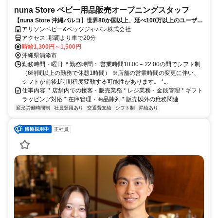
nuna Store ベビー用品販売オープニングスタッフ
【nuna Store 沖縄パルコ】世界80か国以上、延べ100万以上のユーザー
から愛されるベビーカー nuna Store 販売業務パートナー
アリソンベビー&ペッツジャパン株式会社
アクセス: 那覇より車で20分
時給1,300円～1,500円
沖縄県浦添市
勤務時間・曜日: * 勤務時間： 営業時間10:00～22:00の間でシフト制
（6時間以上の勤務で休憩1時間） ※店舗の営業時間の変更に伴い、
シフトが前後1時間程度変動する可能性があります。 *...
仕事内容: * 店舗内での接客・販売業務 * レジ業務・金銭管理 * ギフト
ラッピング対応 * 在庫管理・商品陳列 * 販売以外の庶務関連
変形労働時間制
社員登用あり
交通費支給
シフト制
昇給あり
正社員