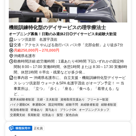
機能訓練特化型のデイサービスの理学療法士
オープニング募集！日勤のみ週休2日◎デイサービス未経験大歓迎
レッツ倶楽部 名護宇茂佐
交通・アクセス やんばる急行バス バス停「北部会館」より徒歩7分
月給250,000円～270,000円
沖縄県名護市
勤務時間詳細 総労働時間：1週あたり40時間 下記いずれかの固定時
間制 8:00～17:00 実働8時間、休憩1時間 または 8:30～17:30 実働8時
間、休憩1時間 ※早出・残業などが多少発...
仕事内容 ー 沖縄県名護市に、 自立支援・機能訓練特化型デイサービ
ス レッツ倶楽部 ウォーク＆SPA 名護宇茂佐 がオープン予定！ ー 当
事業所は、「立つ」「歩く」「座る」「食べる」「着替える」な
ど、...
業界未経験者歓迎
主婦・主夫歓迎
資格取得支援あり
フリーター歓迎
バイク通勤OK
車通勤OK
固定時間制
経験不問
未経験者歓迎
経験者歓迎
有資格者歓迎
研修あり
賞与あり
ブランクOK
オープニングスタッフ
交通費支給
長期歓迎
社割あり
髪型・髪色自由
正社員