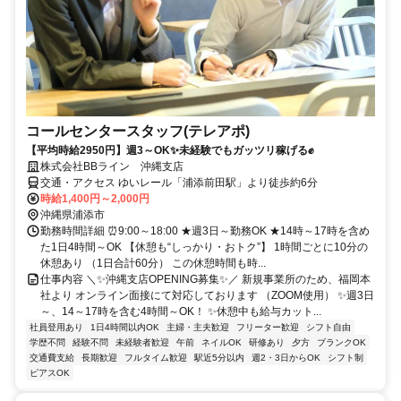
コールセンタースタッフ(テレアポ)
【平均時給2950円】週3～OK✨未経験でもガッツリ稼げる✊
株式会社BBライン 沖縄支店
交通・アクセス ゆいレール「浦添前田駅」より徒歩約6分
時給1,400円～2,000円
沖縄県浦添市
勤務時間詳細 ⏰9:00～18:00 ★週3日～勤務OK ★14時～17時を含め
た1日4時間～OK 【休憩も“しっかり・おトク”】 1時間ごとに10分の
休憩あり （1日合計60分） この休憩時間も時...
仕事内容 ＼✨沖縄支店OPENING募集✨／ 新規事業所のため、福岡本
社より オンライン面接にて対応しております （ZOOM使用） ✨週3日
～、14～17時を含む4時間～OK！ ✨休憩中も給与カット...
社員登用あり
1日4時間以内OK
主婦・主夫歓迎
フリーター歓迎
シフト自由
学歴不問
経験不問
未経験者歓迎
午前
ネイルOK
研修あり
夕方
ブランクOK
交通費支給
長期歓迎
フルタイム歓迎
駅近5分以内
週2・3日からOK
シフト制
ピアスOK