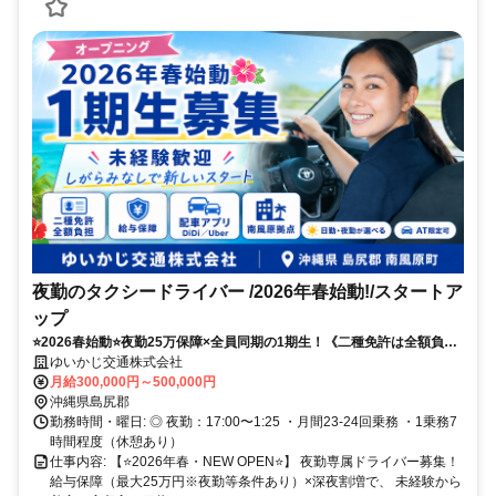
夜勤のタクシードライバー /2026年春始動!/スタートア
ップ
⭐️2026春始動⭐️夜勤25万保障×全員同期の1期生！《二種免許は全額負
担》アプリ配車×新車で未経験から効率よく稼げるしがらみゼロの新会
ゆいかじ交通株式会社
社✨
月給300,000円～500,000円
沖縄県島尻郡
勤務時間・曜日: ◎ 夜勤：17:00〜1:25 ・月間23-24回乗務 ・1乗務7
時間程度（休憩あり）
仕事内容: 【⭐️2026年春・NEW OPEN⭐️】 夜勤専属ドライバー募集！
給与保障（最大25万円※夜勤等条件あり）×深夜割増で、 未経験から