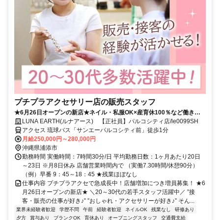
プチプラアクセサリー店の販売スタッフ
★6月26日オープンの新店★ネイル・私服OK×産育休100％など働きや
すさもバッチリ！出店加速中の急成長ブランド☆
LUNA EARTH(ルナアース) 【正社員】パルコシティ店/le0099SH
アクセス 琉球バス「サンエーパルコシティ前」徒歩1分
月給250,000円～280,000円
沖縄県浦添市
勤務時間 実働時間：7時間30分/日 平均勤務日数：1ヶ月あたり20日
～23日 ※月8日休み 店舗営業時間内で （実働7.30時間/休憩90分）
（例）早番 9：45～18：45 ★残業ほぼなし
仕事内容 プチプラアクセで急成長中！店舗増加につき増員募集！ ★6
月26日オープンの新店★ ＼20～30代の若手スタッフ活躍中／ ”接
客・販売の仕事が好き♪” ”おしゃれ・アクセサリーが好き♪” そん...
業界未経験者歓迎
学歴不問
午前
経験者歓迎
ネイルOK
残業なし
研修あり
夕方
賞与あり
ブランクOK
育休あり
オープニングスタッフ
交通費支給