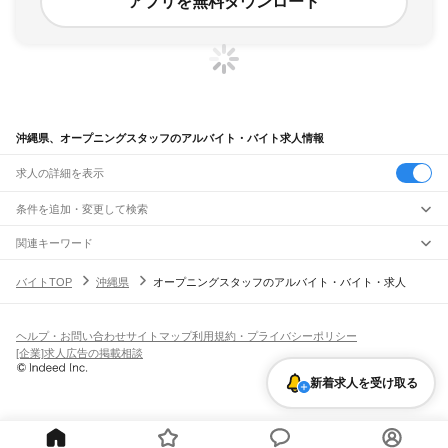
アプリを無料ダウンロード
沖縄県、オープニングスタッフのアルバイト・バイト求人情報
求人の詳細を表示
条件を追加・変更して検索
市区町村を追加・変更
関連キーワード
沖縄県 オープニングスタッフ オープニング
沖縄県 オープニング スタッフ
沖縄県
駅を追加・変更
バイトTOP
沖縄県
オープニングスタッフのアルバイト・バイト・求人
沖縄県 オープニングスタッフ コンビニスタッフ
沖縄県 オープニング
沖縄県
すべて
鹿児島県 オープニング スタッフ
那覇市
宜野湾市
石垣市
浦添市
名護市
糸満市
沖縄市
豊見城市
うるま市
宮古島市
職種を追加・変更
ゆいレール
南城市
国頭郡
中頭郡
島尻郡
宮古郡
八重山郡
那覇空港駅
赤嶺駅
小禄駅
奥武山公園駅
壺川駅
旭橋駅
県庁前駅
美栄橋駅
牧志駅
飲食・フードサービス
ヘルプ・お問い合わせ
サイトマップ
利用規約・プライバシーポリシー
特徴を追加・変更
安里駅
おもろまち駅
古島駅
市立病院前駅
儀保駅
首里駅
石嶺駅
経塚駅
浦添前田駅
飲食・フードサービス
すべて
[企業]求人広告の掲載相談
てだこ浦西駅
ホールスタッフ
キッチンスタッフ
皿洗い・洗い場
精肉・鮮魚加工
給食調理
人気
雇用形態を追加・変更
新着求人を受け取る
パン屋（ベーカリー）
フードカウンター販売員
バー（BAR）・バーテンダー
日払いOK
高校生歓迎
学生歓迎
深夜の仕事
髪型・髪色自由
ひげOK
ネイルOK
飲食店補助（開店・閉店準備）
飲食店（店長・マネージャー）
ピアスOK
アルバイト・パート
履歴書不要
オープニングスタッフ
留学生・外国人活躍中
都道府県を変更
営業・販売
勤務期間
正社員
営業・販売
すべて
短期
契約社員
単発・1日OK
長期
期間限定（春夏冬休み等）