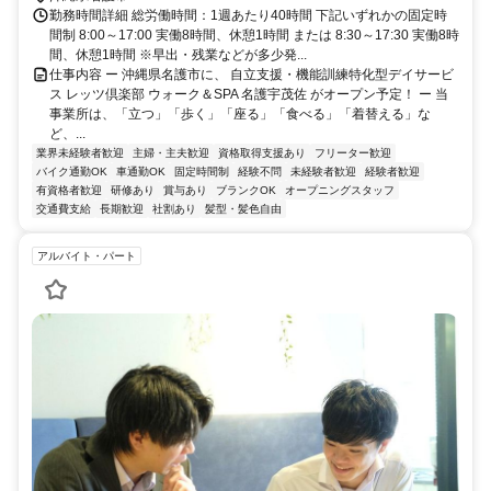
勤務時間詳細 総労働時間：1週あたり40時間 下記いずれかの固定時
間制 8:00～17:00 実働8時間、休憩1時間 または 8:30～17:30 実働8時
間、休憩1時間 ※早出・残業などが多少発...
仕事内容 ー 沖縄県名護市に、 自立支援・機能訓練特化型デイサービ
ス レッツ倶楽部 ウォーク＆SPA 名護宇茂佐 がオープン予定！ ー 当
事業所は、「立つ」「歩く」「座る」「食べる」「着替える」な
ど、...
業界未経験者歓迎
主婦・主夫歓迎
資格取得支援あり
フリーター歓迎
バイク通勤OK
車通勤OK
固定時間制
経験不問
未経験者歓迎
経験者歓迎
有資格者歓迎
研修あり
賞与あり
ブランクOK
オープニングスタッフ
交通費支給
長期歓迎
社割あり
髪型・髪色自由
アルバイト・パート