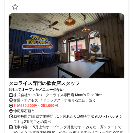
タコライス専門の飲食店スタッフ
5月上旬オープン✨メニュー少なめ
株式会社MamRex タコライス専門店 Mam’s TacoRice
交通・アクセス 「ドラッグストアモリ石垣店」近く
月給230,500円～251,000円
沖縄県石垣市
勤務時間詳細 総労働時間：1ヶ月あたり160時間 ⏰9:00〜17:00 ★シ
フトは2週間ごとの提出
仕事内容 ／ 5月上旬オープニング募集です！ みんな一斉スタートで
安心♬ ＼ ✨飲食未経験OK！イチから教えます ✨メニュー少なめで覚