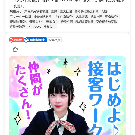
されたお客様のご案内 ・商品やプランのご案内 ・新規申込みや機種
変更な...
制服あり
業界未経験者歓迎
主婦・主夫歓迎
資格取得支援あり
長期
フリーター歓迎
社会保険あり
バイク通勤OK
大量募集
学歴不問
車通勤OK
即日勤務OK
職場見学可
転勤なし
経験不問
未経験者歓迎
交通費全額支給
経験者歓迎
ネイルOK
残業なし
派遣社員