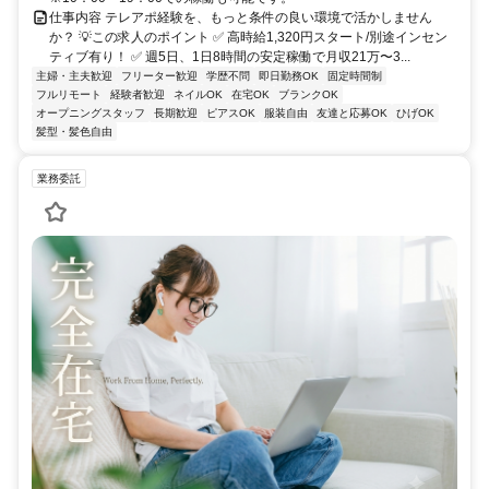
仕事内容 テレアポ経験を、もっと条件の良い環境で活かしません
か？ 💡この求人のポイント ✅️ 高時給1,320円スタート/別途インセン
ティブ有り！ ✅️ 週5日、1日8時間の安定稼働で月収21万〜3...
主婦・主夫歓迎
フリーター歓迎
学歴不問
即日勤務OK
固定時間制
フルリモート
経験者歓迎
ネイルOK
在宅OK
ブランクOK
オープニングスタッフ
長期歓迎
ピアスOK
服装自由
友達と応募OK
ひげOK
髪型・髪色自由
業務委託