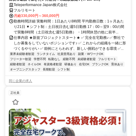
Teleperformance Japan株式会社
フルリモート
月給330,000円～360,000円
勤務時間詳細 実働時間：1日あたり8時間 平均勤務日数：1ヶ月あた
り21日 ▼シフト制：土日祝日含む週5日勤務 17：00～翌9：00の間
で実働8時間（土日祝含む週5日勤務） ・1時間休憩の他に前半...
仕事内容 ★新規プロジェクトスタート★ ✅ 完全在宅勤務♪ ✅ 弊社で
しか募集をしていないポジションです♪ ✅ これからの組織を一緒に形
づくるやりがい ✅ 前例にとらわれず、新しい挑戦ができる環境 ✅...
業界未経験者歓迎
ランチタイム
社員登用あり
副業・WワークOK
フリーター歓迎
学歴不問
転勤なし
経験不問
未経験者歓迎
フルリモート
経験者歓迎
ネイルOK
有資格者歓迎
研修あり
在宅OK
ブランクOK
育休あり
オープニングスタッフ
長期歓迎
シフト制
同じ企業の求人
正社員