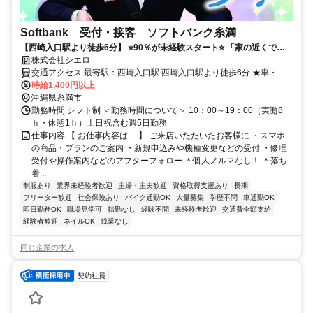
Softbank 受付・接客 ソフトバンク糸満
【西崎入口駅より徒歩6分】 ⭐️90％が未経験スタート⭐️ 「家の近くで働
きたい」などあなたの希望が叶う○
株式会社シエロ
交通アクセス 最寄駅：西崎入口駅 西崎入口駅より徒歩6分 ★車・バ
イク通勤OK
時給1,400円以上
沖縄県糸満市
勤務時間 シフト制 ＜勤務時間について＞ 10：00～19：00（実働8
ｈ・休憩1ｈ）土日祝含む週5日勤務
仕事内容 【 お仕事内容は… 】 ご来店いただいたお客様に ・スマホ
の商品・プランのご案内 ・新規申込みや機種変更などの受付 ・修理
受付や操作案内などのアフターフォロー ＊個人ノルマなし！ ＊落ち
着...
制服あり
業界未経験者歓迎
主婦・主夫歓迎
資格取得支援あり
長期
フリーター歓迎
社会保険あり
バイク通勤OK
大量募集
学歴不問
車通勤OK
即日勤務OK
職場見学可
転勤なし
経験不問
未経験者歓迎
交通費全額支給
経験者歓迎
ネイルOK
残業なし
同じ企業の求人
契約社員