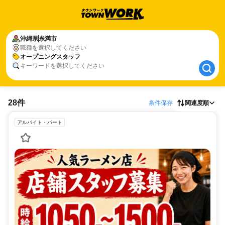
沖縄県
沖縄県
糸満市
糸満市
職種を選択してください
オープニングスタッフ
オープニングスタッフ
キーワードを選択してください
28件
条件保存
関連度順
アルバイト・パート