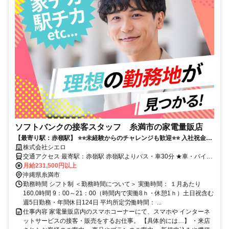
ソフトバンクの接客スタッフ 糸満市の家電量販店
【最寄り駅：赤嶺駅】 ⭐️⭐️未経験からのチャレンジも歓迎⭐️⭐️ 入社祝金最
大10万円！ 高時給&手厚いサポートで長く続けられます！
株式会社シエロ
交通アクセス 最寄駅：赤嶺駅 赤嶺駅よりバス・車30分 ★車・バイク
通勤OK
月給231,500円以上
沖縄県糸満市
勤務時間 シフト制 ＜勤務時間について＞ 実働時間： １月あたり
160.0時間 9：00～21：00（時間内で実働8ｈ・休憩1ｈ）土日祝含む
週5日勤務・年間休日124日 平均所定労働時間： ...
仕事内容 家電量販店内のスマホコーナーにて、スマホや インターネ
ットサービスの接客・販売をするお仕事。 【具体的には…】 ・来店