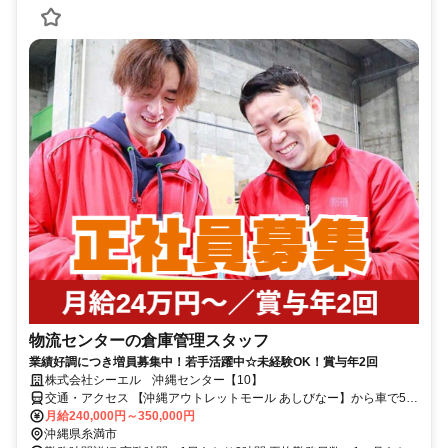
物流センターの倉庫管理スタッフ
業績好調につき増員募集中！若手活躍中☆未経験OK！賞与年2回
株式会社シーエル 沖縄センター【10】
交通・アクセス 【沖縄アウトレットモール あしびなー】から車で5分
／車通勤OK（無料駐車場あり）
月給240,000円～350,000円
沖縄県糸満市