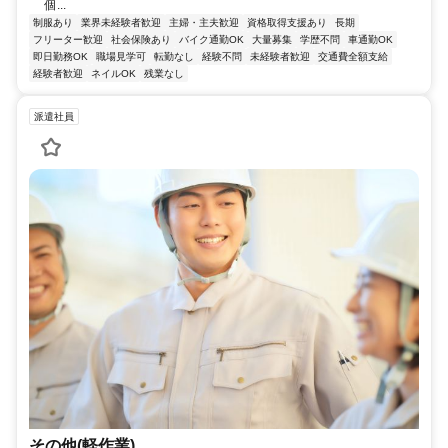
個...
制服あり
業界未経験者歓迎
主婦・主夫歓迎
資格取得支援あり
長期
フリーター歓迎
社会保険あり
バイク通勤OK
大量募集
学歴不問
車通勤OK
即日勤務OK
職場見学可
転勤なし
経験不問
未経験者歓迎
交通費全額支給
経験者歓迎
ネイルOK
残業なし
派遣社員
その他(軽作業)