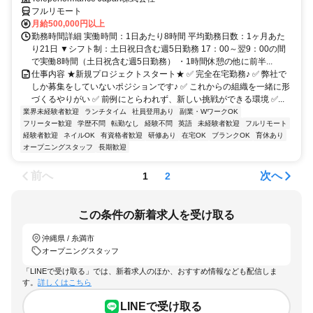
フルリモート
月給500,000円以上
勤務時間詳細 実働時間：1日あたり8時間 平均勤務日数：1ヶ月あた
り21日 ▼シフト制：土日祝日含む週5日勤務 17：00～翌9：00の間
で実働8時間（土日祝含む週5日勤務） ・1時間休憩の他に前半...
仕事内容 ★新規プロジェクトスタート★ ✅ 完全在宅勤務♪ ✅ 弊社で
しか募集をしていないポジションです♪ ✅ これからの組織を一緒に形
づくるやりがい ✅ 前例にとらわれず、新しい挑戦ができる環境 ✅...
業界未経験者歓迎
ランチタイム
社員登用あり
副業・WワークOK
フリーター歓迎
学歴不問
転勤なし
経験不問
英語
未経験者歓迎
フルリモート
経験者歓迎
ネイルOK
有資格者歓迎
研修あり
在宅OK
ブランクOK
育休あり
オープニングスタッフ
長期歓迎
前へ
次へ
1
2
この条件の新着求人を受け取る
沖縄県 / 糸満市
オープニングスタッフ
「LINEで受け取る」では、新着求人のほか、おすすめ情報なども配信しま
す。
詳しくはこちら
LINEで受け取る