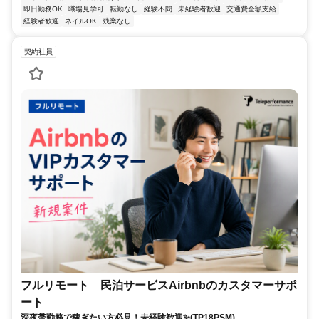
即日勤務OK
職場見学可
転勤なし
経験不問
未経験者歓迎
交通費全額支給
経験者歓迎
ネイルOK
残業なし
契約社員
フルリモート 民泊サービスAirbnbのカスタマーサポ
ート
深夜帯勤務で稼ぎたい方必見！未経験歓迎✨(TP18PSM)