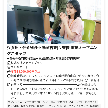
投資用・仲介物件不動産営業|反響|新事業オープニン
グスタッフ
⏩仲介手数料50%支給⏩未経験歓迎⏩年収1800万実現可
株式会社アセットプラン
フルリモート
年俸18,000,000円以上
勤務時間詳細 ⏰フルフレックス ＊勤務時間自由◎ご自身の都合に合
わせて勤務時間調整可能です ＊平日13〜22時の間であれば出社も可
仕事内容 ■━━━━━━━━━━━━━━━━━━□ ✅未経験大歓
迎！教育体制充実◎ ✅完全フルコミッション制 ✅仲介手数料の50%
を歩合として還元◎ ✅年収1,800万円も実現可能！ ✅古い慣習なし
の...
ランチタイム
フリーター歓迎
シフト自由
学歴不問
フルリモート
経験者歓迎
ネイルOK
有資格者歓迎
研修あり
ブランクOK
オープニングスタッフ
長期歓迎