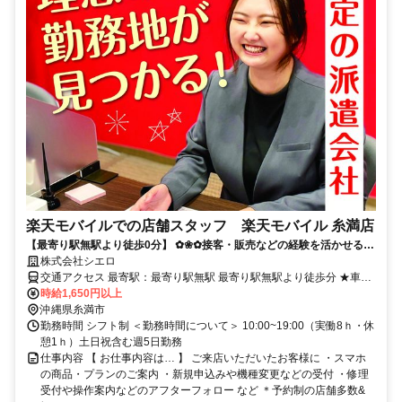
楽天モバイルでの店舗スタッフ 楽天モバイル 糸満店
【最寄り駅無駅より徒歩0分】 ✿❀✿接客・販売などの経験を活かせる
✿❀✿ 【高収入&理想の勤務地】で自分らしく働こう★
株式会社シエロ
交通アクセス 最寄駅：最寄り駅無駅 最寄り駅無駅より徒歩分 ★車・
バイク通勤OK
時給1,650円以上
沖縄県糸満市
勤務時間 シフト制 ＜勤務時間について＞ 10:00~19:00（実働8ｈ・休
憩1ｈ）土日祝含む週5日勤務
仕事内容 【 お仕事内容は… 】 ご来店いただいたお客様に ・スマホ
の商品・プランのご案内 ・新規申込みや機種変更などの受付 ・修理
受付や操作案内などのアフターフォロー など ＊予約制の店舗多数&