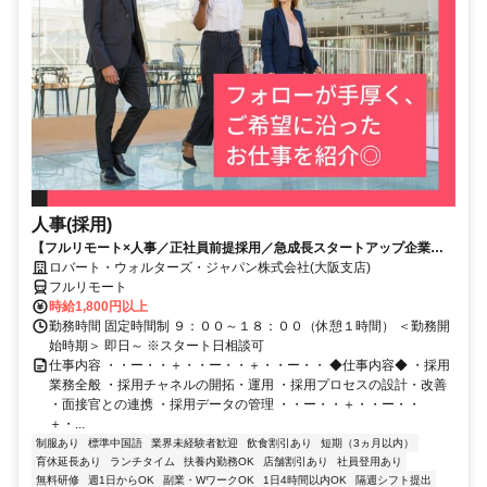
人事(採用)
【フルリモート×人事／正社員前提採用／急成長スタートアップ企業／
英語】Robert Walters
ロバート・ウォルターズ・ジャパン株式会社(大阪支店)
フルリモート
時給1,800円以上
勤務時間 固定時間制 ９：００～１８：００（休憩１時間） ＜勤務開
始時期＞ 即日～ ※スタート日相談可
仕事内容 ・・ー・・＋・・ー・・＋・・ー・・ ◆仕事内容◆ ・採用
業務全般 ・採用チャネルの開拓・運用 ・採用プロセスの設計・改善
・面接官との連携 ・採用データの管理 ・・ー・・＋・・ー・・
＋・...
制服あり
標準中国語
業界未経験者歓迎
飲食割引あり
短期（3ヵ月以内）
育休延長あり
ランチタイム
扶養内勤務OK
店舗割引あり
社員登用あり
無料研修
週1日からOK
副業・WワークOK
1日4時間以内OK
隔週シフト提出