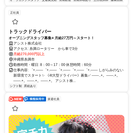
正社員
トラックドライバー
オープニングスタッフ募集⭐ 月給27万円～スタート！
アシスト株式会社
アクセス: 糸満ロータリー から車で3分
月給270,000円以上
沖縄県糸満市
勤務時間・曜日: 8：00～17：00 休憩時間：60分
仕事内容: ゜+.――゜+.――゜+.――゜+.――゜+.―― しがらみのない
新環境でスタート✨ 《4t大型ドライバー》募集✅ ――..+。――.+。
――.+。――.+。――.+。 アシスト株...
シフト制
昇給あり
派遣社員