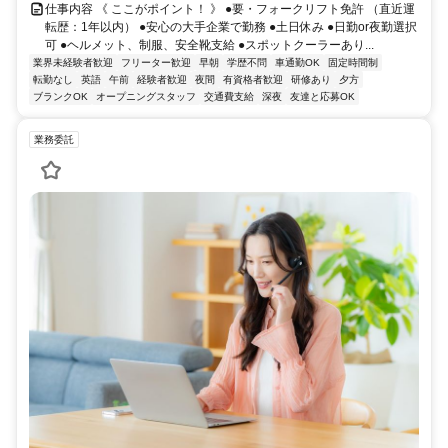
仕事内容 《 ここがポイント！ 》 ●要・フォークリフト免許 （直近運
転歴：1年以内） ●安心の大手企業で勤務 ●土日休み ●日勤or夜勤選択
可 ●ヘルメット、制服、安全靴支給 ●スポットクーラーあり...
業界未経験者歓迎
フリーター歓迎
早朝
学歴不問
車通勤OK
固定時間制
転勤なし
英語
午前
経験者歓迎
夜間
有資格者歓迎
研修あり
夕方
ブランクOK
オープニングスタッフ
交通費支給
深夜
友達と応募OK
業務委託