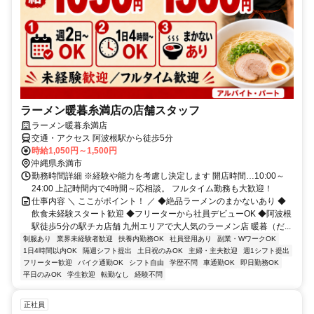
ラーメン暖暮糸満店の店舗スタッフ
ラーメン暖暮糸満店
交通・アクセス 阿波根駅から徒歩5分
時給1,050円～1,500円
沖縄県糸満市
勤務時間詳細 ※経験や能力を考慮し決定します 開店時間…10:00～
24:00 上記時間内で4時間～応相談。 フルタイム勤務も大歓迎！
仕事内容 ＼ ここがポイント！ ／ ◆絶品ラーメンのまかないあり ◆
飲食未経験スタート歓迎 ◆フリーターから社員デビューOK ◆阿波根
駅徒歩5分の駅チカ店舗 九州エリアで大人気のラーメン店 暖暮（だ...
制服あり
業界未経験者歓迎
扶養内勤務OK
社員登用あり
副業・WワークOK
1日4時間以内OK
隔週シフト提出
土日祝のみOK
主婦・主夫歓迎
週1シフト提出
フリーター歓迎
バイク通勤OK
シフト自由
学歴不問
車通勤OK
即日勤務OK
平日のみOK
学生歓迎
転勤なし
経験不問
正社員