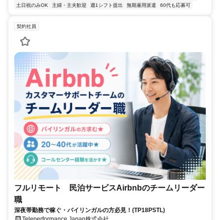
土日祝のみOK
主婦・主夫歓迎
週1シフト提出
無期雇用派遣
60代も応募可
契約社員
フルリモート 民泊サービスAirbnbのチームリーダー
職
深夜帯勤務で稼ぐ・バイリンガルの方必見！(TP18PSTL)
Teleperformance Japan株式会社