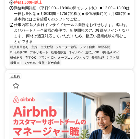
時給1,500円以上
勤務時間詳細 《平日9:00～18:00の間でシフト制》 ■ 12:00～13:00は
一律お昼休憩 ■ 月80時間～175時間程度 ■ 最低稼働時間：月80時間 ■
基本的にはご希望通りのシフトでご勤...
仕事内容 法人向けインサイドセールス業務をお任せします。 弊社お
よびパートナー企業様の案件で、新規開拓のアポ獲得がメインとなり
ます。 商材は適宜対応していただくため、幅広い営業経験を積むこ
とができま...
社員登用あり
主婦・主夫歓迎
フリーター歓迎
シフト自由
学歴不問
即日勤務OK
フルリモート
経験者歓迎
ネイルOK
週払いOK
即日払いOK
研修あり
在宅OK
ブランクOK
オープニングスタッフ
長期歓迎
シフト制
服装自由
ひげOK
髪型・髪色自由
正社員