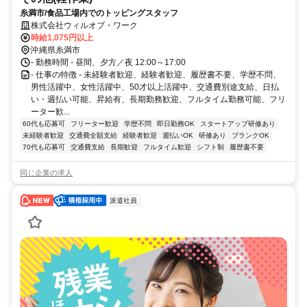
糸満市/食品工場内でのトッピングスタッフ
株式会社ウィルオブ・ワーク
時給1,075円以上
沖縄県糸満市
- 勤務時間 - 昼間、夕方／夜 12:00～17:00
- 仕事の特徴 - 未経験者歓迎、経験者歓迎、履歴書不要、学歴不問、
男性活躍中、女性活躍中、50才以上活躍中、交通費別途支給、日払
い・週払い可能、昇給有、長期勤務歓迎、フルタイム勤務可能、フリ
ーター歓...
60代も応募可
フリーター歓迎
学歴不問
即日勤務OK
スタートアップ研修あり
未経験者歓迎
交通費全額支給
経験者歓迎
週払いOK
研修あり
ブランクOK
70代も応募可
交通費支給
長期歓迎
フルタイム歓迎
シフト制
履歴書不要
同じ企業の求人
派遣社員