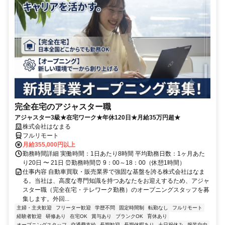
完全在宅のアジャスター職
アジャスター3級★在宅ワーク★年休120日★月給35万円超★
株式会社はなまる
フルリモート
月給355,000円以上
勤務時間詳細 実働時間：1日あたり8時間 平均勤務日数：1ヶ月あた
り20日 〜 21日 ⏰勤務時間⏰ 9：00～18：00（休憩1時間）
仕事内容 自動車買取・販売業界で強固な基盤を誇る株式会社はなま
る。当社は、高度な専門知識を持つあなたをお迎えするため、アジャ
スター職（完全在宅・テレワーク勤務）のオープニングスタッフを募
集します。外回...
主婦・主夫歓迎
フリーター歓迎
学歴不問
固定時間制
転勤なし
フルリモート
経験者歓迎
研修あり
在宅OK
賞与あり
ブランクOK
育休あり
オープニングスタッフ
交通費支給
長期歓迎
長期休暇あり
土日祝休み
服装自由