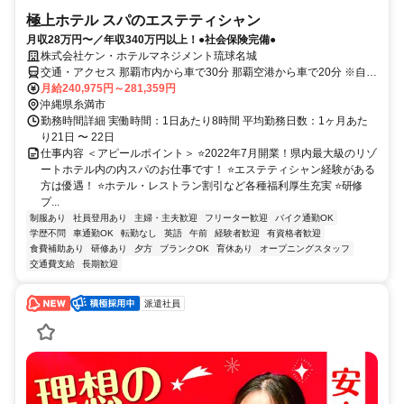
極上ホテル スパのエステティシャン
月収28万円〜／年収340万円以上！●社会保険完備●
株式会社ケン・ホテルマネジメント琉球名城
交通・アクセス 那覇市内から車で30分 那覇空港から車で20分 ※自動
車・バイク通勤可
月給240,975円～281,359円
沖縄県糸満市
勤務時間詳細 実働時間：1日あたり8時間 平均勤務日数：1ヶ月あた
り21日 〜 22日
仕事内容 ＜アピールポイント＞ ⭐2022年7月開業！県内最大級のリゾ
ートホテル内の内スパのお仕事です！ ⭐エステティシャン経験がある
方は優遇！ ⭐ホテル・レストラン割引など各種福利厚生充実 ⭐研修
プ...
制服あり
社員登用あり
主婦・主夫歓迎
フリーター歓迎
バイク通勤OK
学歴不問
車通勤OK
転勤なし
英語
午前
経験者歓迎
有資格者歓迎
食費補助あり
研修あり
夕方
ブランクOK
育休あり
オープニングスタッフ
交通費支給
長期歓迎
派遣社員