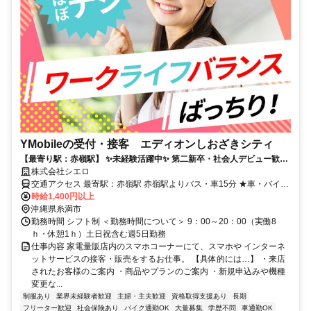
YMobileの受付・接客 エディオンしおざきシティ
【最寄り駅：赤嶺駅】 ✨未経験活躍中✨ 第二新卒・社会人デビュー歓
迎！ ＊ネイルOK＆髪自由(規定有)＊
株式会社シエロ
交通アクセス 最寄駅：赤嶺駅 赤嶺駅よりバス・車15分 ★車・バイク
通勤OK
時給1,400円以上
沖縄県糸満市
勤務時間 シフト制 ＜勤務時間について＞ 9：00～20：00（実働8
ｈ・休憩1ｈ）土日祝含む週5日勤務
仕事内容 家電量販店内のスマホコーナーにて、スマホや インターネ
ットサービスの接客・販売をするお仕事。 【具体的には…】 ・来店
されたお客様のご案内 ・商品やプランのご案内 ・新規申込みや機種
変更な...
制服あり
業界未経験者歓迎
主婦・主夫歓迎
資格取得支援あり
長期
フリーター歓迎
社会保険あり
バイク通勤OK
大量募集
学歴不問
車通勤OK