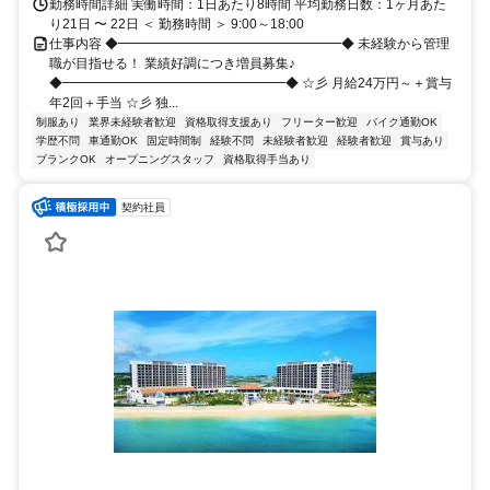
勤務時間詳細 実働時間：1日あたり8時間 平均勤務日数：1ヶ月あた
り21日 〜 22日 ＜ 勤務時間 ＞ 9:00～18:00
仕事内容 ◆━━━━━━━━━━━━━━━━━◆ 未経験から管理
職が目指せる！ 業績好調につき増員募集♪
◆━━━━━━━━━━━━━━━━━◆ ☆彡 月給24万円～＋賞与
年2回＋手当 ☆彡 独...
制服あり
業界未経験者歓迎
資格取得支援あり
フリーター歓迎
バイク通勤OK
学歴不問
車通勤OK
固定時間制
経験不問
未経験者歓迎
経験者歓迎
賞与あり
ブランクOK
オープニングスタッフ
資格取得手当あり
契約社員