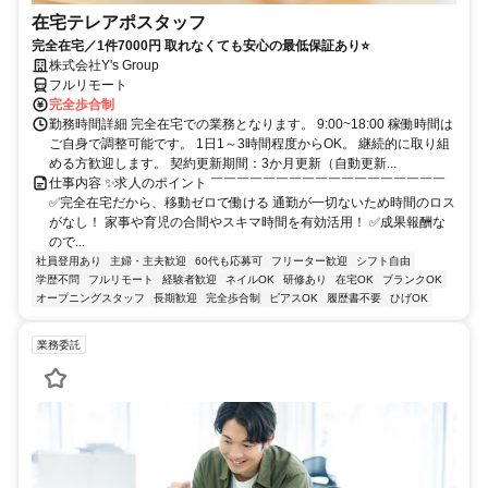
在宅テレアポスタッフ
完全在宅／1件7000円 取れなくても安心の最低保証あり⭐
株式会社Y's Group
フルリモート
完全歩合制
勤務時間詳細 完全在宅での業務となります。 9:00~18:00 稼働時間は
ご自身で調整可能です。 1日1～3時間程度からOK。 継続的に取り組
める方歓迎します。 契約更新期間：3か月更新（自動更新...
仕事内容 ✨求人のポイント ￣￣￣￣￣￣￣￣￣￣￣￣￣￣￣￣￣￣
✅完全在宅だから、移動ゼロで働ける 通勤が一切ないため時間のロス
がなし！ 家事や育児の合間やスキマ時間を有効活用！ ✅成果報酬な
ので...
社員登用あり
主婦・主夫歓迎
60代も応募可
フリーター歓迎
シフト自由
学歴不問
フルリモート
経験者歓迎
ネイルOK
研修あり
在宅OK
ブランクOK
オープニングスタッフ
長期歓迎
完全歩合制
ピアスOK
履歴書不要
ひげOK
業務委託