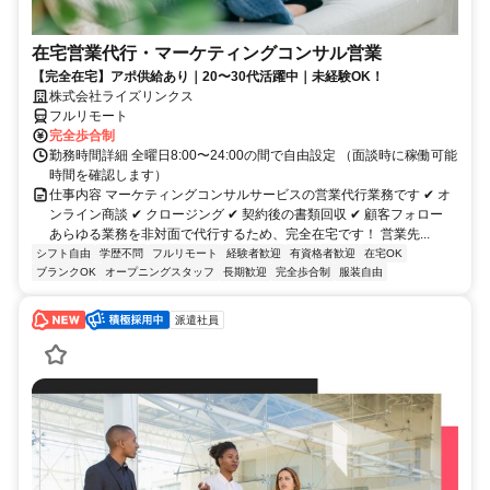
在宅営業代行・マーケティングコンサル営業
【完全在宅】アポ供給あり｜20〜30代活躍中｜未経験OK！
株式会社ライズリンクス
フルリモート
完全歩合制
勤務時間詳細 全曜日8:00〜24:00の間で自由設定 （面談時に稼働可能
時間を確認します）
仕事内容 マーケティングコンサルサービスの営業代行業務です ✔ オ
ンライン商談 ✔ クロージング ✔ 契約後の書類回収 ✔ 顧客フォロー
あらゆる業務を非対面で代行するため、完全在宅です！ 営業先...
シフト自由
学歴不問
フルリモート
経験者歓迎
有資格者歓迎
在宅OK
ブランクOK
オープニングスタッフ
長期歓迎
完全歩合制
服装自由
派遣社員