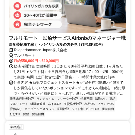
フルリモート 民泊サービスAirbnbのマネージャー職
深夜帯勤務で稼ぐ・バイリンガルの方必見！(TP18PSOM)
Teleperformance Japan株式会社
フルリモート
月給550,000円～610,000円
勤務時間詳細 実働時間：1日あたり8時間 平均勤務日数：1ヶ月あた
り21日 ▼シフト制：土日祝日含む週5日勤務 17：00～翌9：00の間
で実働8時間（土日祝含む週5日勤務） ・1時間休憩の他に前半...
仕事内容 ★新規プロジェクトスタート★ ✅ 完全在宅勤務♪ ✅ 弊社で
しか募集をしていないポジションです♪ ✅ これからの組織を一緒に形
づくるやりがい ✅ 前例にとらわれず、新しい挑戦ができる環境 ✅...
業界未経験者歓迎
ランチタイム
フリーター歓迎
学歴不問
転勤なし
英語
フルリモート
経験者歓迎
ネイルOK
有資格者歓迎
在宅OK
ブランクOK
育休あり
オープニングスタッフ
長期歓迎
シフト制
ピアスOK
服装自由
ひげOK
髪型・髪色自由
業務委託