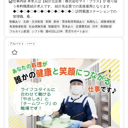
仕事内容 本求人は【紹介元企業：株式会社マイ・プラス】が 取り扱
う有料職業紹介求人です。 紹介先企業での直接雇用となります。
◆◇◆◇◆◇◆◇◆◇◆◇◆◇◆◇◆◇ 訪問看護ステーションでの
管理職、看...
制服あり
主婦・主夫歓迎
長期
産休・育休取得実績あり
転勤なし
経験者歓迎
有資格者歓迎
社会保険完備
制服貸与
育休あり
交通費支給
日中
長期歓迎
フルタイム歓迎
シフト制
週4日以上OK
育児サポートあり
アルバイト・パート