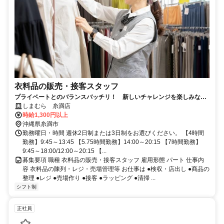
衣料品の販売・接客スタッフ
プライベートとのバランスバッチリ！ 新しいチャレンジを楽しみなが
ら成長しませんか？ 福利厚生充実
しまむら 糸満店
時給1,300円以上
沖縄県糸満市
勤務曜日・時間 週休2日制または3日制をお選びください。 【4時間
勤務】9:45～13:45 【5.75時間勤務】14:00～20:15 【7時間勤務】
9:45～18:00/12:00～20:15 【...
募集要項 職種 衣料品の販売・接客スタッフ 雇用形態 パート 仕事内
容 衣料品の陳列・レジ・売場管理等 お仕事は ●検収・店出し ●商品の
整理 ●レジ ●売場作り ●接客 ●ラッピング ●清掃 ...
シフト制
正社員