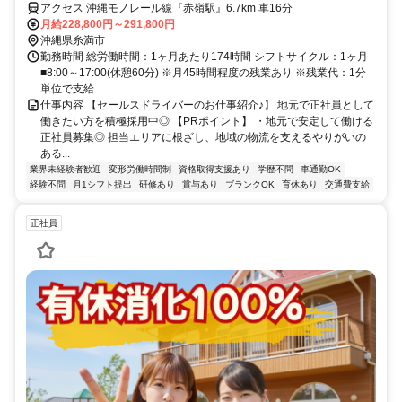
アクセス 沖縄モノレール線『赤嶺駅』6.7km 車16分
月給228,800円～291,800円
沖縄県糸満市
勤務時間 総労働時間：1ヶ月あたり174時間 シフトサイクル：1ヶ月
■8:00～17:00(休憩60分) ※月45時間程度の残業あり ※残業代：1分
単位で支給
仕事内容 【セールスドライバーのお仕事紹介♪】 地元で正社員として
働きたい方を積極採用中◎ 【PRポイント】 ・地元で安定して働ける
正社員募集◎ 担当エリアに根ざし、地域の物流を支えるやりがいの
ある...
業界未経験者歓迎
変形労働時間制
資格取得支援あり
学歴不問
車通勤OK
経験不問
月1シフト提出
研修あり
賞与あり
ブランクOK
育休あり
交通費支給
正社員