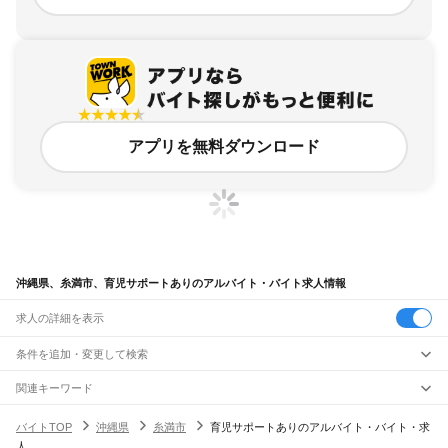
アプリを無料ダウンロード
沖縄県、糸満市、育児サポートありのアルバイト・バイト求人情報
求人の詳細を表示
条件を追加・変更して検索
市区町村を追加・変更
関連キーワード
沖縄県 糸満市 保育
沖縄県 糸満市 保育園調理師
沖縄県 糸満市 ほっともっと
沖縄県
駅を追加・変更
バイトTOP
沖縄県
糸満市
育児サポートありのアルバイト・バイト・求
沖縄県 糸満市 看護職
沖縄県 糸満市 品出し
沖縄県
すべて
人
那覇市
宜野湾市
石垣市
浦添市
名護市
糸満市
沖縄市
豊見城市
うるま市
宮古島市