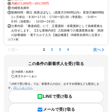
月給171,800円～283,700円
沖縄県糸満市
勤務時間・曜日: 残業ほぼなし（残業月20時間以内） 変形労働時間制
1ヶ月単位 ・8:30〜17:15 ・17:00〜翌1:00（準夜勤） ・0:45〜
8:45（深夜勤） ・10:00〜19:00...
仕事内容: 「勝連病院」にて、正看護師・准看護師として病棟業務を
お任せします。 【主な業務内容】 入院病棟での看護業務全般 ・医師
の診療補助 ・電子カルテ入力 【施設概要】 沖縄県糸満市に位置す...
シフト制
前へ
次へ
1
2
3
4
この条件の新着求人を受け取る
沖縄県 / 糸満市
育児サポートあり
「LINEで受け取る」では、新着求人のほか、おすすめ情報なども配信しま
す。
詳しくはこちら
LINEで受け取る
メールで受け取る