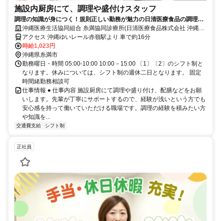
施設内厨房にて、調理や盛付けスタッフ
調理の知識が身につく！規則正しい勤務が魅力の日清医療食品の調理員
（パート・アルバイト）求人
沖縄医療生活協同組合 糸満協同診療所(日清医療食品株式会社 沖縄支
店)
アクセス 沖縄ゆいレール赤嶺駅より 車で約16分
時給1,023円
沖縄県糸満市
勤務曜日・時間 05:00-10:00 10:00－15:00 〔1〕〔2〕のシフト制と
なります。休みについては、シフト制の週休二日となります。 固定
時間緒勤務相談可
仕事情報 ● 仕事内容 施設厨房にて調理や盛り付け、配膳などをお願
いします。先輩が丁寧にサポートするので、経験が浅いという方でも
安心感を持って働いていただける職場です。調理の経験を積みたい方
や知識を...
交通費支給
シフト制
正社員