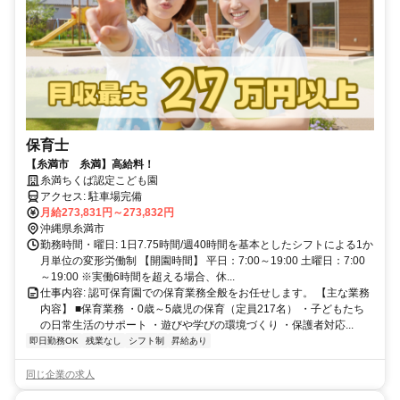
保育士
【糸満市 糸満】高給料！
糸満ちくば認定こども園
アクセス: 駐車場完備
月給273,831円～273,832円
沖縄県糸満市
勤務時間・曜日: 1日7.75時間/週40時間を基本としたシフトによる1か
月単位の変形労働制 【開園時間】 平日：7:00～19:00 土曜日：7:00
～19:00 ※実働6時間を超える場合、休...
仕事内容: 認可保育園での保育業務全般をお任せします。 【主な業務
内容】 ■保育業務 ・0歳～5歳児の保育（定員217名） ・子どもたち
の日常生活のサポート ・遊びや学びの環境づくり ・保護者対応...
即日勤務OK
残業なし
シフト制
昇給あり
同じ企業の求人