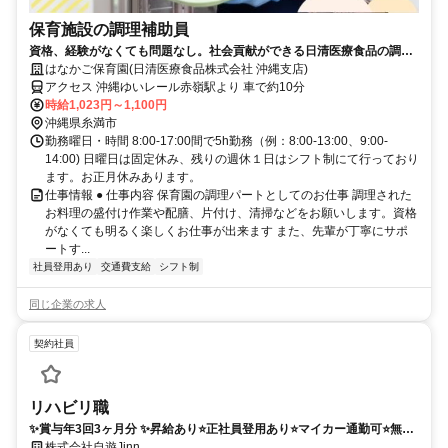
保育施設の調理補助員
資格、経験がなくても問題なし。社会貢献ができる日清医療食品の調理
スタッフ（契約社員）求人
はなかご保育園(日清医療食品株式会社 沖縄支店)
アクセス 沖縄ゆいレール赤嶺駅より 車で約10分
時給1,023円～1,100円
沖縄県糸満市
勤務曜日・時間 8:00-17:00間で5h勤務（例：8:00-13:00、9:00-
14:00) 日曜日は固定休み、残りの週休１日はシフト制にて行っており
ます。お正月休みあります。
仕事情報 ● 仕事内容 保育園の調理パートとしてのお仕事 調理された
お料理の盛付け作業や配膳、片付け、清掃などをお願いします。資格
がなくても明るく楽しくお仕事が出来ます また、先輩が丁寧にサポ
ートす...
社員登用あり
交通費支給
シフト制
同じ企業の求人
契約社員
リハビリ職
✨賞与年3回3ヶ月分 ✨昇給あり⭐️正社員登用あり⭐️マイカー通勤可⭐️無料
駐車場あり⭐️
株式会社自遊Jinn