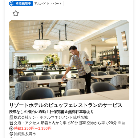
アルバイト・パート
リゾートホテルのビュッフェレストランのサービス
渋滞なしの海沿い通勤！社保完備＆無料駐車場あり
株式会社ケン・ホテルマネジメント琉球名城
交通・アクセス 那覇市内から車で30分 那覇空港から車で20分 ※自動
車・バイク通勤可
時給1,250円～1,350円
沖縄県糸満市