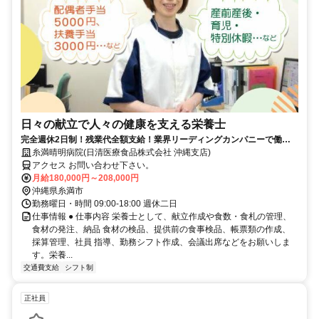
日々の献立で人々の健康を支える栄養士
完全週休2日制！残業代全額支給！業界リーディングカンパニーで働き
ませんか？！
糸満晴明病院(日清医療食品株式会社 沖縄支店)
アクセス お問い合わせ下さい。
月給180,000円～208,000円
沖縄県糸満市
勤務曜日・時間 09:00-18:00 週休二日
仕事情報 ● 仕事内容 栄養士として、献立作成や食数・食札の管理、
食材の発注、納品 食材の検品、提供前の食事検品、帳票類の作成、
採算管理、社員 指導、勤務シフト作成、会議出席などをお願いしま
す。栄養...
交通費支給
シフト制
正社員