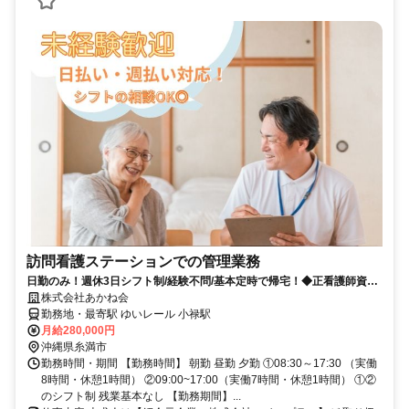
訪問看護ステーションでの管理業務
日勤のみ！週休3日シフト制/経験不問/基本定時で帰宅！◆正看護師資格
をお持ちの方◆糸満市
株式会社あかね会
勤務地・最寄駅 ゆいレール 小禄駅
月給280,000円
沖縄県糸満市
勤務時間・期間 【勤務時間】 朝勤 昼勤 夕勤 ①08:30～17:30 （実働
8時間・休憩1時間） ②09:00~17:00（実働7時間・休憩1時間） ①②
のシフト制 残業基本なし 【勤務期間】...