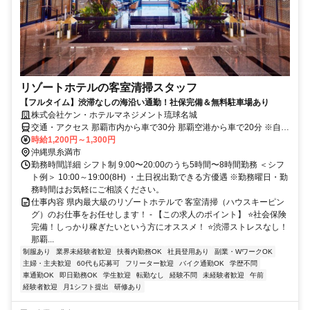
リゾートホテルの客室清掃スタッフ
【フルタイム】渋滞なしの海沿い通勤！社保完備＆無料駐車場あり
株式会社ケン・ホテルマネジメント琉球名城
交通・アクセス 那覇市内から車で30分 那覇空港から車で20分 ※自動
車・バイク通勤可
時給1,200円～1,300円
沖縄県糸満市
勤務時間詳細 シフト制 9:00〜20:00のうち5時間〜8時間勤務 ＜シフ
ト例＞ 10:00～19:00(8H) ・土日祝出勤できる方優遇 ※勤務曜日・勤
務時間はお気軽にご相談ください。
仕事内容 県内最大級のリゾートホテルで 客室清掃（ハウスキーピン
グ）のお仕事をお任せします！ - 【この求人のポイント】 ⭐社会保険
完備！しっかり稼ぎたいという方にオススメ！ ⭐渋滞ストレスなし！
那覇...
制服あり
業界未経験者歓迎
扶養内勤務OK
社員登用あり
副業・WワークOK
主婦・主夫歓迎
60代も応募可
フリーター歓迎
バイク通勤OK
学歴不問
車通勤OK
即日勤務OK
学生歓迎
転勤なし
経験不問
未経験者歓迎
午前
経験者歓迎
月1シフト提出
研修あり