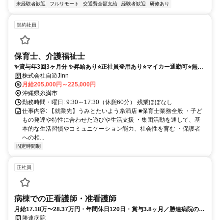
未経験者歓迎
フルリモート
交通費全額支給
経験者歓迎
研修あり
契約社員
保育士、介護福祉士
✨賞与年3回3ヶ月分 ✨昇給あり⭐️正社員登用あり⭐️マイカー通勤可⭐️無料
駐車場あり⭐️
株式会社自遊Jinn
月給205,000円～225,000円
沖縄県糸満市
勤務時間・曜日: 9:30～17:30（休憩60分） 残業ほぼなし
仕事内容: 【就業先】うみとたいよう糸満店 ■保育士業務全般 ・子ど
もの発達や特性に合わせた遊びや生活支援 ・集団活動を通して、基
本的な生活習慣やコミュニケーション能力、社会性を育む ・保護者
への相...
固定時間制
正社員
病棟での正看護師・准看護師
月給17.18万〜28.37万円・年間休日120日・賞与3.8ヶ月／勝連病院の
正・准看護師
勝連病院