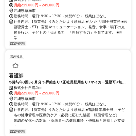
月給215,000円～245,000円
沖縄県糸満市
勤務時間・曜日: 9:30～17:30（休憩60分） 残業ほぼなし
仕事内容: 【就業先】うみとたいよう糸満店 ■リハビリ職全般業務 ■言
語聴覚士（ST） 言葉やコミュニケーション、発音、食事・嚥下の支
援を行い、子どもの「伝える力」「理解する力」を育てます。 ■理
学...
固定時間制
契約社員
看護師
✨賞与年3回3ヶ月分 ✨昇給あり⭐️正社員登用あり⭐️マイカー通勤可⭐️無料
駐車場あり⭐️
株式会社自遊Jinn
月給225,000円～255,000円
沖縄県糸満市
勤務時間・曜日: 9:30～17:30（休憩60分） 残業ほぼなし
仕事内容: 【就業先】うみとたいよう糸満店 ■看護師業務全般 ・子ど
もの健康管理や医療的ケア（必要に応じた処置・服薬管理など） ・
体調の変化への対応 ・保護者への健康相談 ・他職種と連携した支援
・...
固定時間制