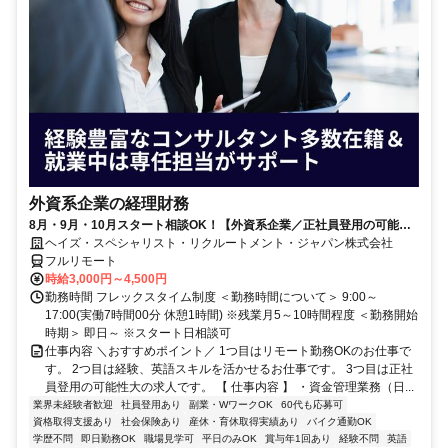
外資系企業の経理財務
8月・9月・10月スタート相談OK！【外資系企業／正社員登用の可能性
大／700万～800万／リモート勤務OK】経理財務
ヘイズ・スペシャリスト・リクルートメント・ジャパン株式会社
フルリモート
時給3,000円～4,500円
勤務時間 フレックスタイム制度 ＜勤務時間について＞ 9:00～
17:00(実働7時間00分 休憩1時間) ※残業月5～10時間程度 ＜勤務開始
時期＞ 即日～ ※スタート日相談可
仕事内容 ＼おすすめポイント／ 1つ目はリモート勤務OKのお仕事で
す。 2つ目は経験、英語スキルを活かせるお仕事です。 3つ目は正社
員登用の可能性大の求人です。 【 仕事内容 】 ・資金管理業務（日...
業界未経験者歓迎
社員登用あり
副業・WワークOK
60代も応募可
資格取得支援あり
社会保険あり
産休・育休取得実績あり
バイク通勤OK
学歴不問
即日勤務OK
職場見学可
平日のみOK
賞与年1回あり
経験不問
英語