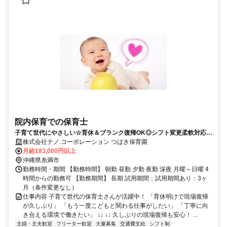
院内保育での保育士
子育て世代にやさしい☆育休＆ブランク復帰OK◎シフト変更柔軟対応◎
持ち帰りなし☆有休・昇給・賞与あり
株式会社テノ.コーポレーション つばき保育園
月給183,000円以上
沖縄県糸満市
勤務時間・期間 【勤務時間】 朝勤 昼勤 夕勤 夜勤 深夜 月曜～日曜 4
時間からの勤務可 【勤務期間】 長期 試用期間：試用期間あり：3ヶ
月（条件変更なし）
仕事内容 子育て世代の保育士さんが活躍中！ 「育休明けで現場復帰
が久しぶり」 「もう一度こどもと関わる仕事がしたい」 「丁寧に向
き合える環境で働きたい」 ↓↓ ↓↓ 久しぶりの現場復帰も安心！ ...
主婦・主夫歓迎
フリーター歓迎
大量募集
交通費支給
シフト制