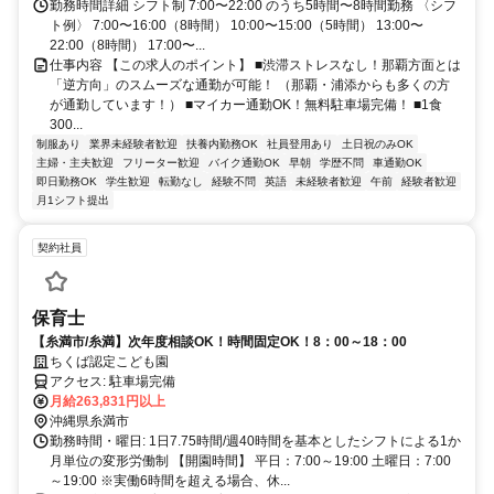
勤務時間詳細 シフト制 7:00〜22:00 のうち5時間〜8時間勤務 〈シフ
ト例〉 7:00〜16:00（8時間） 10:00〜15:00（5時間） 13:00〜
22:00（8時間） 17:00〜...
仕事内容 【この求人のポイント】 ■渋滞ストレスなし！那覇方面とは
「逆方向」のスムーズな通勤が可能！ （那覇・浦添からも多くの方
が通勤しています！） ■マイカー通勤OK！無料駐車場完備！ ■1食
300...
制服あり
業界未経験者歓迎
扶養内勤務OK
社員登用あり
土日祝のみOK
主婦・主夫歓迎
フリーター歓迎
バイク通勤OK
早朝
学歴不問
車通勤OK
即日勤務OK
学生歓迎
転勤なし
経験不問
英語
未経験者歓迎
午前
経験者歓迎
月1シフト提出
契約社員
保育士
【糸満市/糸満】次年度相談OK！時間固定OK！8：00～18：00
ちくば認定こども園
アクセス: 駐車場完備
月給263,831円以上
沖縄県糸満市
勤務時間・曜日: 1日7.75時間/週40時間を基本としたシフトによる1か
月単位の変形労働制 【開園時間】 平日：7:00～19:00 土曜日：7:00
～19:00 ※実働6時間を超える場合、休...