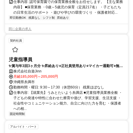
仕事内容: 認可保育園での保育業務全般をお任せします。 【主な業務
内容】 ■保育業務 ・0歳～5歳児の保育（定員217名） ・子どもたち
の日常生活のサポート ・遊びや学びの環境づくり ・保護者対応...
即日勤務OK
残業なし
シフト制
昇給あり
同じ企業の求人
契約社員
児童指導員
✨賞与年3回3ヶ月分 ✨昇給あり⭐️正社員登用あり⭐️マイカー通勤可⭐️無料
駐車場あり⭐️
株式会社自遊Jinn
月給185,000円～205,000円
沖縄県糸満市
勤務時間・曜日: 9:30～17:30（休憩60分） 残業ほぼなし
仕事内容: 【就業先】うみとたいよう糸満店 ■児童指導員業務全般 ・
子どもの発達や特性に合わせた療育や遊び、学習支援、生活支援 ・
社会性やコミュニケーション能力、自立に向けた力を育む ・保護者
への相...
固定時間制
アルバイト・パート