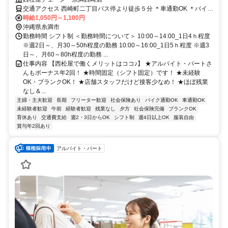
交通アクセス 西崎町二丁目バス停より徒歩５分 ＊車通勤OK ＊バイク
通勤OK ＊自転車通勤OK
時給1,050円～1,100円
沖縄県糸満市
勤務時間 シフト制 ＜勤務時間について＞ 10:00～14:00_1日4ｈ程度
※週2日～、月30～50h程度の勤務 10:00～16:00_1日5ｈ程度 ※週3
日～、月60～80h程度の勤務 ...
仕事内容 【西松屋で働くメリットはココ♪】 ★アルバイト・パートさ
んもボーナス年2回！ ★時間固定（シフト固定）です！ ★未経験
OK・ブランクOK！ ★店舗スタッフだけど接客少なめ！ ★ほぼ残業
なし＆...
主婦・主夫歓迎
長期
フリーター歓迎
社会保険あり
バイク通勤OK
車通勤OK
未経験者歓迎
午前
経験者歓迎
残業なし
夕方
社会保険完備
ブランクOK
育休あり
交通費支給
週2・3日からOK
シフト制
週4日以上OK
服装自由
賞与年2回あり
アルバイト・パート