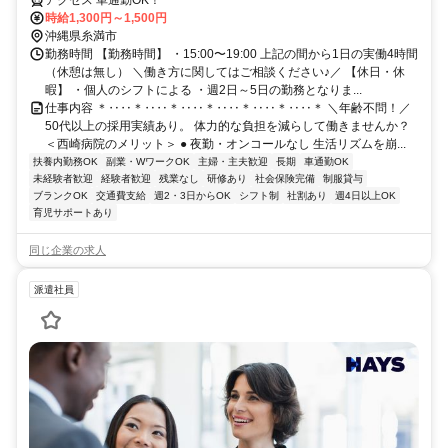
アクセス 車通勤OK！
時給1,300円～1,500円
沖縄県糸満市
勤務時間 【勤務時間】 ・15:00〜19:00 上記の間から1日の実働4時間
（休憩は無し） ＼働き方に関してはご相談ください♪／ 【休日・休
暇】 ・個人のシフトによる ・週2日～5日の勤務となりま...
仕事内容 ＊‥‥＊‥‥＊‥‥＊‥‥＊‥‥＊‥‥＊ ＼年齢不問！／
50代以上の採用実績あり。 体力的な負担を減らして働きませんか？
＜西崎病院のメリット＞ ● 夜勤・オンコールなし 生活リズムを崩...
扶養内勤務OK
副業・WワークOK
主婦・主夫歓迎
長期
車通勤OK
未経験者歓迎
経験者歓迎
残業なし
研修あり
社会保険完備
制服貸与
ブランクOK
交通費支給
週2・3日からOK
シフト制
社割あり
週4日以上OK
育児サポートあり
同じ企業の求人
派遣社員