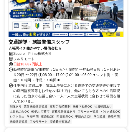
交通誘導・施設警備スタッフ
☆福岡イチ働きやすい警備会社☆
Secure Prime株式会社
フルリモート
日給10,687円以上
勤務時間詳細 実働時間：1日あたり8時間 平均勤務日数：1ヶ月あた
り20日 〜 22日 (1)08:00～17:00 (2)21:00～05:00 ▼シフト例 ・実
働：８時間 ・休憩：１時間 ■...
仕事内容 道路工事、電気工事等における道路での交通誘導や施設で
の巡回監視等等をお任せ♪♪ 弊社では、働いてもらう方々の生活環境
にあった働き方を話し合い 一人一人の生活状況に合わせて稼働を組
んでおりま...
制服あり
業界未経験者歓迎
変形労働時間制
扶養内勤務OK
社員登用あり
土日祝のみOK
60代も応募可
資格取得支援あり
フリーター歓迎
バイク通勤OK
シフト自由
学歴不問
車通勤OK
即日勤務OK
平日のみOK
学生歓迎
経験不問
未経験者歓迎
フルリモート
交通費全額支給