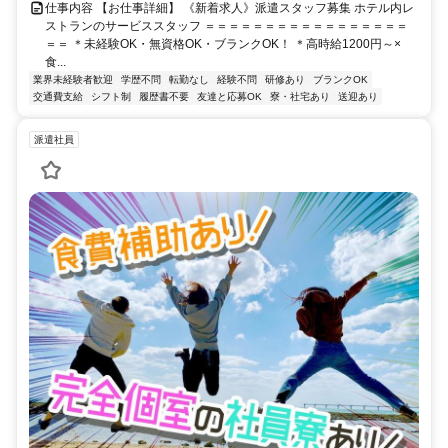
仕事内容 【お仕事詳細】 《新着求人》派遣スタッフ募集 ホテル内レ
ストランのサービススタッフ ＝＝＝＝＝＝＝＝＝＝＝＝＝＝＝＝＝
＝＝ ＊未経験OK・無資格OK・ブランクOK！ ＊高時給1200円～×
食...
業界未経験者歓迎
学歴不問
転勤なし
経験不問
研修あり
ブランクOK
交通費支給
シフト制
履歴書不要
友達と応募OK
寮・社宅あり
送迎あり
派遣社員