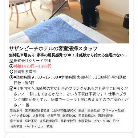
サザンビーチホテルの客室清掃スタッフ
無料駐車場あり♪家事の延長感覚でOK！未経験から始める無理のないホ
テル清掃
株式会社クリード沖縄
時給1,023円～1,200円
沖縄県糸満市
■勤務時間 9：00～15：00 ■労働時間 実働時間：1日6時間 平均勤務
日数：週3日
■仕事内容 ＼未経験の方や仕事のブランクがある方も是非ご応募くだ
さい／ 「私にもできるかな？」という不安は不要です！ 仕事のブラ
ンク期間が長くても、研修で一つ一つ丁寧に教えますのでご安心くだ
さい！ 困...
制服あり
業界未経験者歓迎
1日4時間以内OK
主婦・主夫歓迎
フリーター歓迎
バイク通勤OK
大量募集
学歴不問
車通勤OK
即日勤務OK
固定時間制
学生歓迎
経験不問
未経験者歓迎
経験者歓迎
制服貸与
ブランクOK
日中
長期歓迎
バイトデビュー歓迎