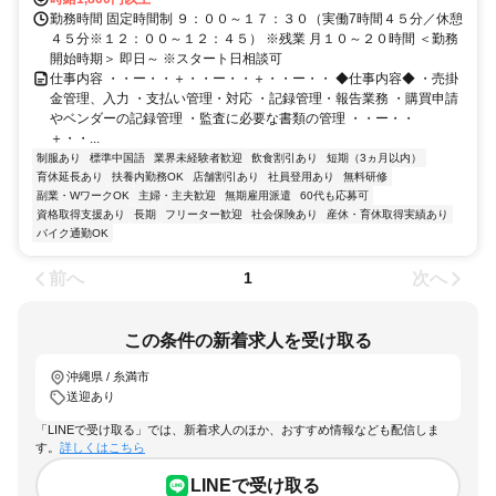
勤務時間 固定時間制 ９：００～１７：３０（実働7時間４５分／休憩
４５分※１２：００～１２：４５） ※残業 月１０～２０時間 ＜勤務
開始時期＞ 即日～ ※スタート日相談可
仕事内容 ・・ー・・＋・・ー・・＋・・ー・・ ◆仕事内容◆ ・売掛
金管理、入力 ・支払い管理・対応 ・記録管理・報告業務 ・購買申請
やベンダーの記録管理 ・監査に必要な書類の管理 ・・ー・・
＋・・...
制服あり
標準中国語
業界未経験者歓迎
飲食割引あり
短期（3ヵ月以内）
育休延長あり
扶養内勤務OK
店舗割引あり
社員登用あり
無料研修
副業・WワークOK
主婦・主夫歓迎
無期雇用派遣
60代も応募可
資格取得支援あり
長期
フリーター歓迎
社会保険あり
産休・育休取得実績あり
バイク通勤OK
前へ
次へ
1
この条件の新着求人を受け取る
沖縄県 / 糸満市
送迎あり
「LINEで受け取る」では、新着求人のほか、おすすめ情報なども配信しま
す。
詳しくはこちら
LINEで受け取る