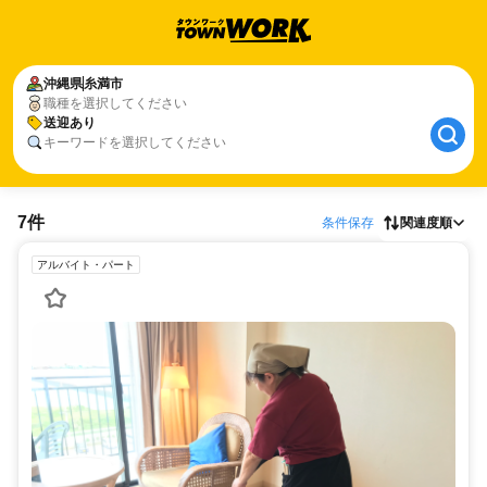
沖縄県
糸満市
職種を選択してください
送迎あり
キーワードを選択してください
7件
条件保存
関連度順
アルバイト・パート