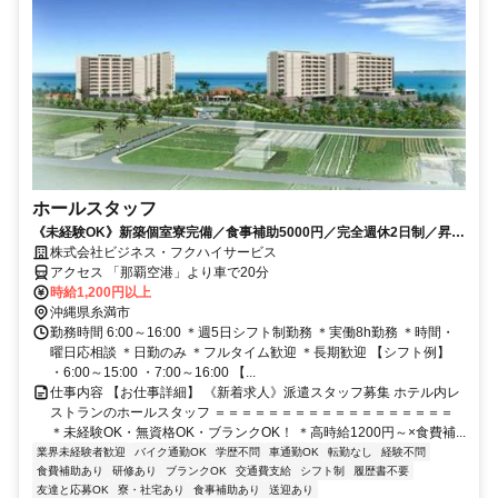
ホールスタッフ
《未経験OK》新築個室寮完備／食事補助5000円／完全週休2日制／昇給
あり／車通勤可／シャトルバス有
株式会社ビジネス・フクハイサービス
アクセス 「那覇空港」より車で20分
時給1,200円以上
沖縄県糸満市
勤務時間 6:00～16:00 ＊週5日シフト制勤務 ＊実働8h勤務 ＊時間・
曜日応相談 ＊日勤のみ ＊フルタイム歓迎 ＊長期歓迎 【シフト例】
・6:00～15:00 ・7:00～16:00 【...
仕事内容 【お仕事詳細】 《新着求人》派遣スタッフ募集 ホテル内レ
ストランのホールスタッフ ＝＝＝＝＝＝＝＝＝＝＝＝＝＝＝＝＝＝
＊未経験OK・無資格OK・ブランクOK！ ＊高時給1200円～×食費補...
業界未経験者歓迎
バイク通勤OK
学歴不問
車通勤OK
転勤なし
経験不問
食費補助あり
研修あり
ブランクOK
交通費支給
シフト制
履歴書不要
友達と応募OK
寮・社宅あり
食事補助あり
送迎あり