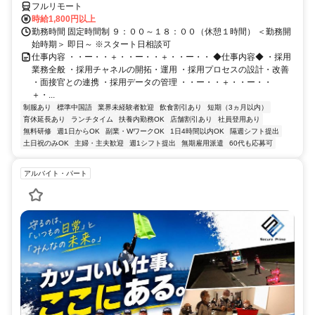
フルリモート
時給1,800円以上
勤務時間 固定時間制 ９：００～１８：００（休憩１時間） ＜勤務開
始時期＞ 即日～ ※スタート日相談可
仕事内容 ・・ー・・＋・・ー・・＋・・ー・・ ◆仕事内容◆ ・採用
業務全般 ・採用チャネルの開拓・運用 ・採用プロセスの設計・改善
・面接官との連携 ・採用データの管理 ・・ー・・＋・・ー・・
＋・...
制服あり
標準中国語
業界未経験者歓迎
飲食割引あり
短期（3ヵ月以内）
育休延長あり
ランチタイム
扶養内勤務OK
店舗割引あり
社員登用あり
無料研修
週1日からOK
副業・WワークOK
1日4時間以内OK
隔週シフト提出
土日祝のみOK
主婦・主夫歓迎
週1シフト提出
無期雇用派遣
60代も応募可
アルバイト・パート