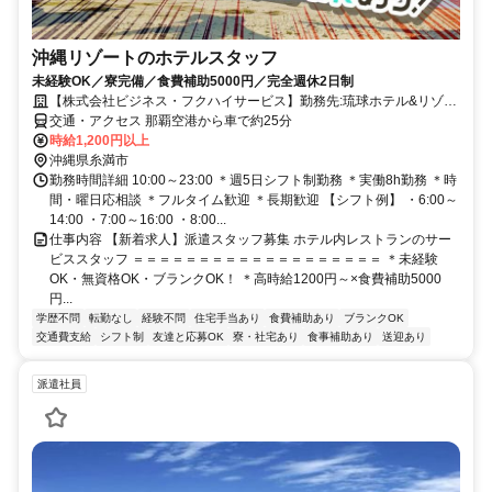
沖縄リゾートのホテルスタッフ
未経験OK／寮完備／食費補助5000円／完全週休2日制
【株式会社ビジネス・フクハイサービス】勤務先:琉球ホテル&リゾー
ト 名城ビーチ
交通・アクセス 那覇空港から車で約25分
時給1,200円以上
沖縄県糸満市
勤務時間詳細 10:00～23:00 ＊週5日シフト制勤務 ＊実働8h勤務 ＊時
間・曜日応相談 ＊フルタイム歓迎 ＊長期歓迎 【シフト例】 ・6:00～
14:00 ・7:00～16:00 ・8:00...
仕事内容 【新着求人】派遣スタッフ募集 ホテル内レストランのサー
ビススタッフ ＝＝＝＝＝＝＝＝＝＝＝＝＝＝＝＝＝＝＝ ＊未経験
OK・無資格OK・ブランクOK！ ＊高時給1200円～×食費補助5000
円...
学歴不問
転勤なし
経験不問
住宅手当あり
食費補助あり
ブランクOK
交通費支給
シフト制
友達と応募OK
寮・社宅あり
食事補助あり
送迎あり
派遣社員