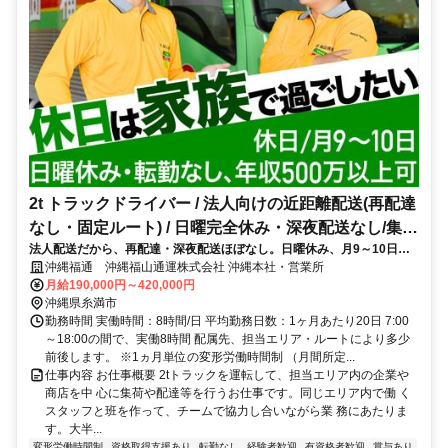
2t トラックドライバー / 法人向けの近距離配送(再配達
なし・固定ルート) / 日曜完全休み・深夜配送なし/集配
法人配送だから、再配達・深夜配送ほぼなし。日曜休み、月9～10日休
ﾄﾞﾗｲﾊﾞｰ2t(正社員)
み、転勤無と働きやすい環境
沖縄福通 沖縄福山通運株式会社 沖縄本社・営業所
月給190,000円～420,000円
沖縄県糸満市
勤務時間 実働時間：8時間/日 平均勤務日数：1ヶ月あたり20日 7:00
～18:00の間で、実働8時間 配属先、担当エリア・ルートにより多少
前後します。 ※1ヵ月単位の変形労働時間制 （月間所定...
仕事内容 お仕事概要 2tトラックを運転して、担当エリア内の企業や
商店を中 心に集荷や配達等を行うお仕事です。同じエリア内で働 く
スタッフと班を作って、チームで協力し合いながら業 務にあたりま
す。大半...
変形労働時間制
資格取得支援あり
転勤なし
経験者歓迎
有資格者歓迎
賞与あり