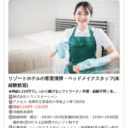
リゾートホテルの客室清掃・ベッドメイクスタッフ(未
経験歓迎)
★時給1,210円でしっかり稼げるシフトワーク♬学歴・経験不問｜未経
験OK｜幅広い世代が活躍中！長く続けやすい安定のお仕事
株式会社トランスオーシャン
アクセス: 糸満市立喜屋武小学校より車で約3分
時給1,210円～1,513円
沖縄県糸満市
勤務時間・曜日: ・09:00〜18:00(実働8H休憩1H) ・10:00〜19:00(実
働8H休憩1H) ※上記時間でのシフト制です
仕事内容: ／／／おススメポイント／／／ ・未経験歓迎＆幅広い年代