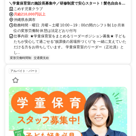
＼学童保育室の施設長募集中／研修制度で安心スタート！髪色自由＆ネ
イルOKの自由度高めな環境◎子どもたちを支える温かいお仕事です♪
こめす児童クラブ
月給210,000円以上
沖縄県糸満市
勤務時間・曜日: 月曜～土曜 10:00～19：00の間のシフト制 1か月単
位の変形労働制 休憩は法定どおり付与
仕事内容: ★学童保育室をまとめるリーダーポジション募集★ 子ども
たちが安心して過ごせる“放課後の居場所づくり”を 一緒に支えていた
だける方をお待ちしています。 学童保育室のリーダー（正社員）と
し...
変形労働時間制
交通費支給
アルバイト・パート