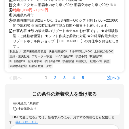
交通・アクセス 那覇市内から車で30分 那覇空港から車で20分 ※自動
車・バイク通勤可
時給1,030円～1,050円
沖縄県糸満市
勤務時間詳細 週2日～OK、1日3時間～OK シフト制 17:00〜22:00の
間で応相談 ※面接時に勤務可能な時間や曜日をお伺いします。
仕事内容 ★県内最大級のリゾートホテルのお仕事です。 ★未経験歓
迎（ご経験者優遇） ★シフト作成は柔軟に対応 ★沖縄県内最大級の
リゾートホテル内ショップ 【THE MARKET】のお仕事をお任せしま
す...
制服あり
業界未経験者歓迎
扶養内勤務OK
1日4時間以内OK
土日祝のみOK
主婦・主夫歓迎
フリーター歓迎
バイク通勤OK
学歴不問
車通勤OK
即日勤務OK
職場見学可
平日のみOK
学生歓迎
転勤なし
経験不問
英語
未経験者歓迎
経験者歓迎
夕方
前へ
次へ
1
2
3
4
5
この条件の新着求人を受け取る
沖縄県 / 糸満市
社会保険あり
「LINEで受け取る」では、新着求人のほか、おすすめ情報なども配信しま
す。
詳しくはこちら