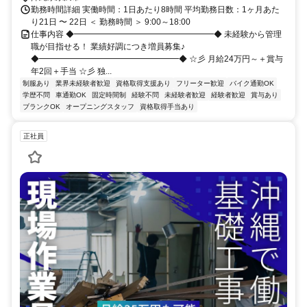
勤務時間詳細 実働時間：1日あたり8時間 平均勤務日数：1ヶ月あた
り21日 〜 22日 ＜ 勤務時間 ＞ 9:00～18:00
仕事内容 ◆━━━━━━━━━━━━━━━━━◆ 未経験から管理
職が目指せる！ 業績好調につき増員募集♪
◆━━━━━━━━━━━━━━━━━◆ ☆彡 月給24万円～＋賞与
年2回＋手当 ☆彡 独...
制服あり
業界未経験者歓迎
資格取得支援あり
フリーター歓迎
バイク通勤OK
学歴不問
車通勤OK
固定時間制
経験不問
未経験者歓迎
経験者歓迎
賞与あり
ブランクOK
オープニングスタッフ
資格取得手当あり
正社員