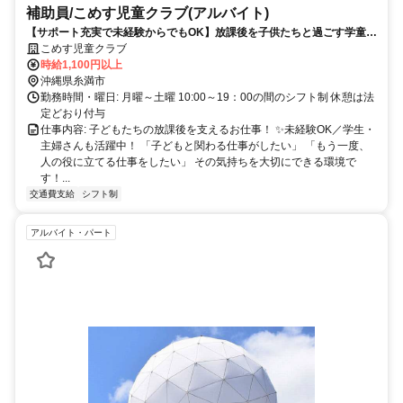
補助員/こめす児童クラブ(アルバイト)
【サポート充実で未経験からでもOK】放課後を子供たちと過ごす学童保
育のお仕事／髪色やネイルも自由です♪
こめす児童クラブ
時給1,100円以上
沖縄県糸満市
勤務時間・曜日: 月曜～土曜 10:00～19：00の間のシフト制 休憩は法
定どおり付与
仕事内容: 子どもたちの放課後を支えるお仕事！ ✨未経験OK／学生・
主婦さんも活躍中！ 「子どもと関わる仕事がしたい」 「もう一度、
人の役に立てる仕事をしたい」 その気持ちを大切にできる環境で
す！...
交通費支給
シフト制
アルバイト・パート