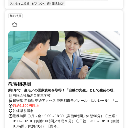
フルタイム歓迎
ピアスOK
週4日以上OK
契約社員
教習指導員
約1年で一生モノの国家資格を取得！「自練の先生」として生徒の成長
と合宿免許を支える仕事
有限会社糸満自動車学校
最寄駅 赤嶺駅 交通アクセス 沖縄都市モノレール（ゆいレール）「赤
嶺駅」より車で約15分 「糸満バスターミナル」バス停より徒歩約1分
時給1,100円以上
「糸満市役所入口」バス停より徒歩約1分
沖縄県糸満市
勤務時間 〇月～金：9:00～18:30（実働8時間／休憩90分） 〇土曜：
9:00～16:10（実働6.0時間／休憩70分） 〇日祝：9:00～18:10（実働
8.0時間／休憩70分） 【備考...