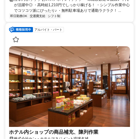
が活躍中◎ ・高時給1,210円でしっかり稼げる！ ・シンプル作業中心
でコツコツ派にぴったり♪ ・無料駐車場ありで通勤ラクラク！ ...
即日勤務OK
交通費支給
シフト制
アルバイト・パート
ホテル内ショップの商品補充、陳列作業
株式会社ケン・ホテルマネジメント琉球名城