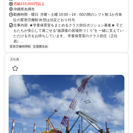
月給210,000円以上
沖縄県糸満市
勤務時間・曜日: 月曜～土曜 10:00～19：00の間のシフト制 1か月単
位の変形労働制 休憩は法定どおり付与
仕事内容: ★学童保育室をまとめるクラス担任ポジション募集★ 子ど
もたちが安心して過ごせる“放課後の居場所づくり”を 一緒に支えてい
ただける方をお待ちしています。 学童保育室のクラス担任（正社
員）...
変形労働時間制
交通費支給
正社員