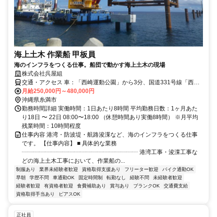
海上土木 作業船 甲板員
海のインフラをつくる仕事。船団で動かす海上土木の現場
株式会社呉屋組
交通・アクセス 車：「西崎運動公園」から3分、国道331号線「西崎4
丁目交差点」よりで2分 ／バス：「西崎小学校前」駅より徒歩10分
月給250,000円～480,000円
沖縄県糸満市
勤務時間詳細 実働時間：1日あたり8時間 平均勤務日数：1ヶ月あた
り18日 〜 22日 08:00〜18:00 （休憩時間あり実働8時間） ※月平均
残業時間：10時間程度
仕事内容 港湾・防波堤・航路浚渫など、海のインフラをつくる仕事
です。 【仕事内容】 ■ 具体的な業務
┈┈┈┈┈┈┈┈┈┈┈┈┈┈┈┈┈┈┈┈ 港湾工事・浚渫工事な
どの海上土木工事において、作業船の...
制服あり
業界未経験者歓迎
資格取得支援あり
フリーター歓迎
バイク通勤OK
早朝
学歴不問
車通勤OK
固定時間制
転勤なし
経験不問
未経験者歓迎
経験者歓迎
有資格者歓迎
食費補助あり
賞与あり
ブランクOK
交通費支給
資格取得手当あり
ピアスOK
正社員