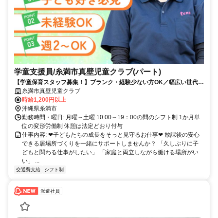
学童支援員/糸満市真壁児童クラブ(パート)
【学童保育スタッフ募集！】ブランク・経験少ない方OK／幅広い世代が
活躍中／まずは簡単な業務から始められます♪
糸満市真壁児童クラブ
時給1,200円以上
沖縄県糸満市
勤務時間・曜日: 月曜～土曜 10:00～19：00の間のシフト制 1か月単
位の変形労働制 休憩は法定どおり付与
仕事内容: ❤子どもたちの成長をそっと見守るお仕事❤ 放課後の安心
できる居場所づくりを一緒にサポートしませんか？ 「久しぶりに子
どもと関わる仕事がしたい」 「家庭と両立しながら働ける場所がい
い」 ...
交通費支給
シフト制
派遣社員