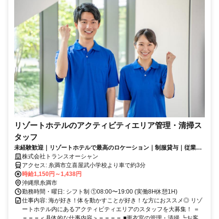
リゾートホテルのアクティビティエリア管理・清掃ス
タッフ
未経験歓迎｜リゾートホテルで最高のロケーション｜制服貸与｜従業員
食堂あり
株式会社トランスオーシャン
アクセス: 糸満市立喜屋武小学校より車で約3分
時給1,150円～1,438円
沖縄県糸満市
勤務時間・曜日: シフト制 ①08:00〜19:00 (実働8H休憩1H)
仕事内容: 海が好き！体を動かすことが好き！な方におススメ◎ リゾ
ートホテル内にあるアクティビティエリアのスタッフを大募集！ ＝
＝＝＝＜具体的な仕事内容＞＝＝＝＝ ■更衣室の管理・清掃 ┗お客