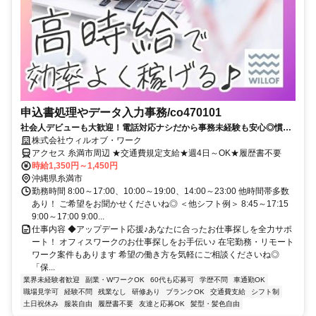
申込書処理やデータ入力事務/co470101
社会人デビューも大歓迎！電話対応ナシだから事務未経験も安心◎慣れ
たら在宅OK♪
株式会社ウィルオブ・ワーク
アクセス 糸満市周辺 ★交通費規定支給★週4日～OK★履歴書不要
時給1,350円～1,450円
沖縄県糸満市
勤務時間 8:00～17:00、10:00～19:00、14:00～23:00 他時間帯多数
あり！ ご希望をお聞かせくださいね◎ ＜他シフト例＞ 8:45～17:15
9:00～17:00 9:00...
仕事内容 ◆アップデート応援♪あなたに合ったお仕事探しを全力サポ
ート！ オフィスワークのお仕事探しをお手伝い♪ 在宅勤務・リモート
ワーク案件もあります 希望の働き方を気軽にご相談くださいね◎
「保...
業界未経験者歓迎
副業・WワークOK
60代も応募可
学歴不問
車通勤OK
職場見学可
経験不問
残業なし
研修あり
ブランクOK
交通費支給
シフト制
土日祝休み
服装自由
履歴書不要
友達と応募OK
髪型・髪色自由