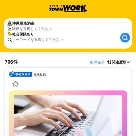
沖縄県
糸満市
職種を選択してください
社会保険あり
キーワードを選択してください
706件
条件保存
関連度順
派遣社員