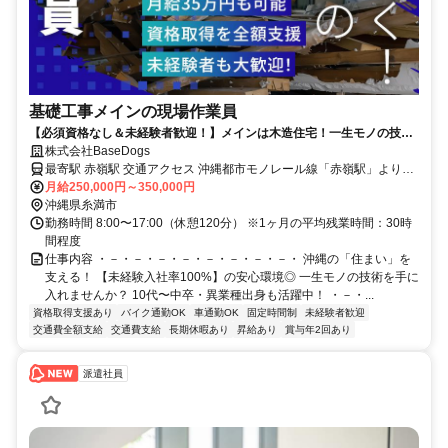
基礎工事メインの現場作業員
【必須資格なし＆未経験者歓迎！】メインは木造住宅！一生モノの技術
を伝授／賞与年2回＆昇給もあり！
株式会社BaseDogs
最寄駅 赤嶺駅 交通アクセス 沖縄都市モノレール線「赤嶺駅」より車
月給250,000円～350,000円
で17分 ※車・バイク通勤OK！
沖縄県糸満市
勤務時間 8:00〜17:00（休憩120分） ※1ヶ月の平均残業時間：30時
間程度
仕事内容 ・－・－・－・－・－・－・－・－・ 沖縄の「住まい」を
支える！ 【未経験入社率100%】の安心環境◎ 一生モノの技術を手に
入れませんか？ 10代〜中卒・異業種出身も活躍中！ ・－・...
資格取得支援あり
バイク通勤OK
車通勤OK
固定時間制
未経験者歓迎
交通費全額支給
交通費支給
長期休暇あり
昇給あり
賞与年2回あり
派遣社員