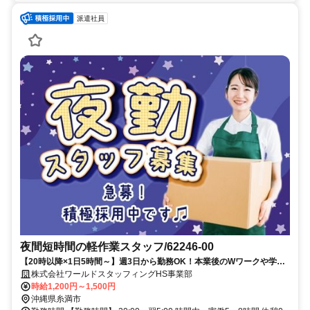
派遣社員
夜間短時間の軽作業スタッフ/62246-00
【20時以降×1日5時間～】週3日から勤務OK！本業後のWワークや学校
との両立にも◎配送先を確認して荷物を分ける夜間仕分けスタッフ
株式会社ワールドスタッフィングHS事業部
時給1,200円～1,500円
沖縄県糸満市