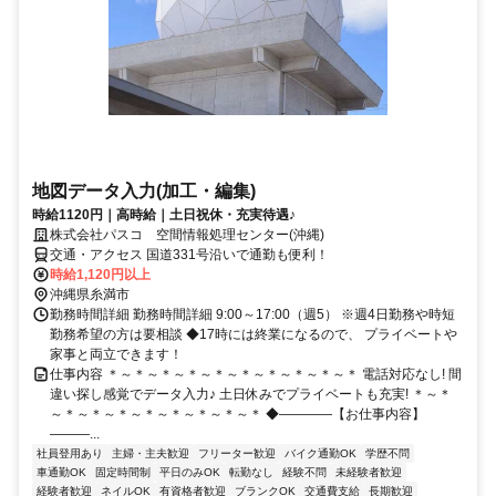
地図データ入力(加工・編集)
時給1120円｜高時給｜土日祝休・充実待遇♪
株式会社パスコ 空間情報処理センター(沖縄)
交通・アクセス 国道331号沿いで通勤も便利！
時給1,120円以上
沖縄県糸満市
勤務時間詳細 勤務時間詳細 9:00～17:00（週5） ※週4日勤務や時短
勤務希望の方は要相談 ◆17時には終業になるので、 プライベートや
家事と両立できます！
仕事内容 ＊～＊～＊～＊～＊～＊～＊～＊～＊～＊ 電話対応なし! 間
違い探し感覚でデータ入力♪ 土日休みでプライベートも充実! ＊～＊
～＊～＊～＊～＊～＊～＊～＊～＊ ◆――――【お仕事内容】
―――...
社員登用あり
主婦・主夫歓迎
フリーター歓迎
バイク通勤OK
学歴不問
車通勤OK
固定時間制
平日のみOK
転勤なし
経験不問
未経験者歓迎
経験者歓迎
ネイルOK
有資格者歓迎
ブランクOK
交通費支給
長期歓迎