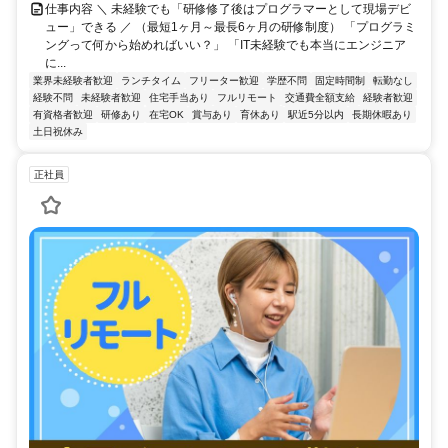
仕事内容 ＼ 未経験でも「研修修了後はプログラマーとして現場デビ
ュー」できる ／ （最短1ヶ月～最長6ヶ月の研修制度） 「プログラミ
ングって何から始めればいい？」 「IT未経験でも本当にエンジニア
に...
業界未経験者歓迎
ランチタイム
フリーター歓迎
学歴不問
固定時間制
転勤なし
経験不問
未経験者歓迎
住宅手当あり
フルリモート
交通費全額支給
経験者歓迎
有資格者歓迎
研修あり
在宅OK
賞与あり
育休あり
駅近5分以内
長期休暇あり
土日祝休み
正社員