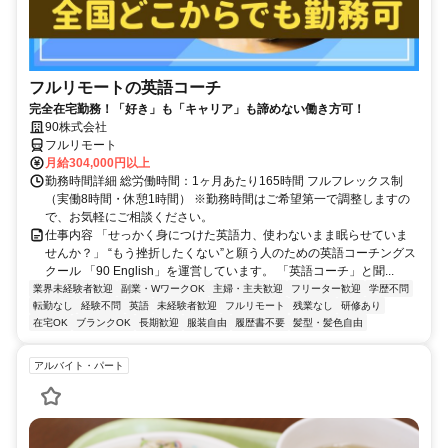
フルリモートの英語コーチ
完全在宅勤務！「好き」も「キャリア」も諦めない働き方可！
90株式会社
フルリモート
月給304,000円以上
勤務時間詳細 総労働時間：1ヶ月あたり165時間 フルフレックス制
（実働8時間・休憩1時間） ※勤務時間はご希望第一で調整しますの
で、お気軽にご相談ください。
仕事内容 「せっかく身につけた英語力、使わないまま眠らせていま
せんか？」 “もう挫折したくない”と願う人のための英語コーチングス
クール 「90 English」を運営しています。 「英語コーチ」と聞...
業界未経験者歓迎
副業・WワークOK
主婦・主夫歓迎
フリーター歓迎
学歴不問
転勤なし
経験不問
英語
未経験者歓迎
フルリモート
残業なし
研修あり
在宅OK
ブランクOK
長期歓迎
服装自由
履歴書不要
髪型・髪色自由
アルバイト・パート