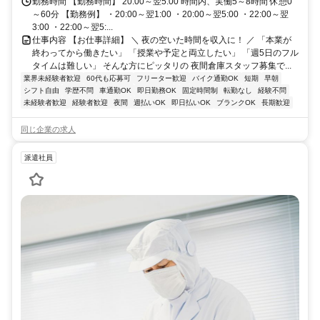
勤務時間 【勤務時間】 20:00～翌5:00 時間内、実働5～8時間 休憩0
～60分 【勤務例】 ・20:00～翌1:00 ・20:00～翌5:00 ・22:00～翌
3:00 ・22:00～翌5:...
仕事内容 【お仕事詳細】 ＼ 夜の空いた時間を収入に！ ／ 「本業が
終わってから働きたい」 「授業や予定と両立したい」 「週5日のフル
タイムは難しい」 そんな方にピッタリの 夜間倉庫スタッフ募集で...
業界未経験者歓迎
60代も応募可
フリーター歓迎
バイク通勤OK
短期
早朝
シフト自由
学歴不問
車通勤OK
即日勤務OK
固定時間制
転勤なし
経験不問
未経験者歓迎
経験者歓迎
夜間
週払いOK
即日払いOK
ブランクOK
長期歓迎
同じ企業の求人
派遣社員