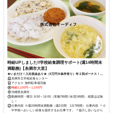
時給UPしました!!学校給食調理サポート(週14時間未
満勤務)【糸満市大里】
★いまだけ！入社祝金あり★（5万円※条件有り）年２回ボーナス！
8:00から16:00まで！残業なし！家庭やプライベートを大切にしたい方
糸満市立学校給食センター
におすすめ！
アクセス: 無料駐車場完備
時給1,100円～1,150円
沖縄県糸満市
勤務時間・曜日: 8:00～16:00（実働7時間 / 休憩1時間） 残業ほぼ無
し！
仕事内容: ※週20時間未満勤務（週2日間 1日7時間） 仕事内容: ＊小
中学校へおいしい給食を提供するお仕事です。 ＊協力し合いながら