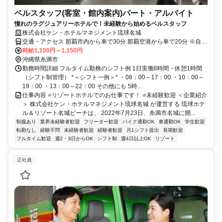
ベルスタッフ(客室・館内案内)パート・アルバイト
憧れのラグジュアリーホテルで！未経験から始めるベルスタッフ
株式会社ケン・ホテルマネジメント琉球名城
交通・アクセス 那覇市内から車で30分 那覇空港から車で20分 ※自動
車・バイク通勤可
時給1,100円～1,150円
沖縄県糸満市
勤務時間詳細 フルタイム勤務のシフト例 1日実働8時間・休憩1時間
（シフト制管理） *＜シフト一例＞* ・08：00～17：00 ・10：00～
19：00 ・13：00～22：00 その他にも 5時...
仕事内容 ⭐リゾートホテルでのお仕事です！ ⭐未経験歓迎 ＜企業紹介
＞ 株式会社ケン・ホテルマネジメント琉球名城 が運営する 琉球ホテ
ル＆リゾート名城ビーチは、 2022年7月23日、糸満市名城に開...
制服あり
業界未経験者歓迎
フリーター歓迎
バイク通勤OK
車通勤OK
学生歓迎
転勤なし
経験不問
未経験者歓迎
経験者歓迎
月1シフト提出
長期歓迎
フルタイム歓迎
週2・3日からOK
シフト制
週4日以上OK
リゾート
正社員