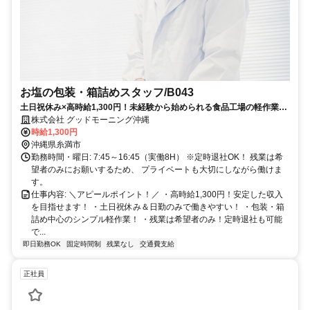
お塩の包装・箱詰めスタッフ/B043
土日祝休み×高時給1,300円！未経験から始められる食品工場の軽作業で
す♪
株式会社 グッドモーニング沖縄
時給1,300円
沖縄県糸満市
勤務時間・曜日: 7:45～16:45（実働8H） ※定時退社OK！ 残業は希
望者のみにお願いするため、 プライベートも大切にしながら働けま
す。
仕事内容: ＼アピールポイント！／ ・高時給1,300円！安定した収入
を目指せます！ ・土日祝休み＆日勤のみで働きやすい！ ・包装・箱
詰め中心のシンプル軽作業！ ・残業は希望者のみ！定時退社も可能
で...
即日勤務OK
固定時間制
残業なし
交通費支給
正社員