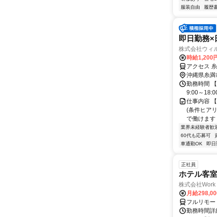
服装自由
履歴
即日勤務×
株式会社ウィ
時給1,200
アクセス 
沖縄県糸満
勤務時間 【
9:00～18:
仕事内容 【
(条件ヒアリ
で働けます！
業界未経験者歓
60代も応募可
車通勤OK
即日
正社員
ホテル客
株式会社Work 
月給298,0
フルリモー
勤務時間詳細