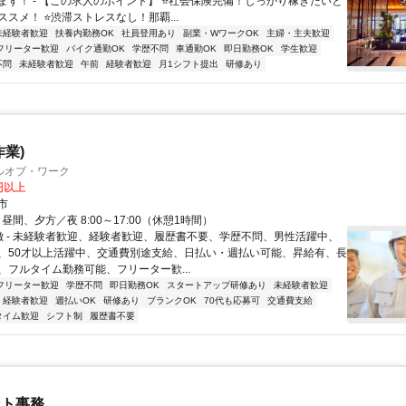
ます！ - 【この求人のポイント】 ⭐社会保険完備！しっかり稼ぎたいと
スメ！ ⭐渋滞ストレスなし！那覇...
未経験者歓迎
扶養内勤務OK
社員登用あり
副業・WワークOK
主婦・主夫歓迎
フリーター歓迎
バイク通勤OK
学歴不問
車通勤OK
即日勤務OK
学生歓迎
不問
未経験者歓迎
午前
経験者歓迎
月1シフト提出
研修あり
作業)
ルオブ・ワーク
5円以上
市
- 昼間、夕方／夜 8:00～17:00（休憩1時間）
特徴 - 未経験者歓迎、経験者歓迎、履歴書不要、学歴不問、男性活躍中、
、50才以上活躍中、交通費別途支給、日払い・週払い可能、昇給有、長
、フルタイム勤務可能、フリーター歓...
フリーター歓迎
学歴不問
即日勤務OK
スタートアップ研修あり
未経験者歓迎
経験者歓迎
週払いOK
研修あり
ブランクOK
70代も応募可
交通費支給
タイム歓迎
シフト制
履歴書不要
ント事務