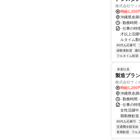
株式会社ウィ
時給1,350
沖縄県糸満
- 勤務時間 
- 仕事の
才以上活躍
ルタイム勤
60代も応募可
経験者歓迎
週
フルタイム歓迎
派遣社員
製造プラン
株式会社ウィ
時給1,20
沖縄県糸満
- 勤務時間 
- 仕事の
女性活躍中
期勤務歓迎
60代も応募可
交通費全額支給
長期歓迎
フル