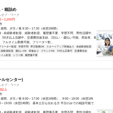
包・箱詰め
ルオブ・ワーク
円～1,200円
市
- 昼間、夕方／夜 8:30～17:30（休憩1時間）
特徴 - 未経験者歓迎、経験者歓迎、履歴書不要、学歴不問、男性活躍中、
、50才以上活躍中、交通費別途支給、日払い・週払い可能、昇給有、長
、フルタイム勤務可能、フリーター歓...
フリーター歓迎
学歴不問
即日勤務OK
スタートアップ研修あり
未経験者歓迎
経験者歓迎
週払いOK
研修あり
ブランクOK
70代も応募可
交通費支給
タイム歓迎
シフト制
履歴書不要
ールセンター)
ルオブ・ワーク
0円以上
市
- 昼間、夕方／夜 8:00～17:00（休憩1時間）、9:00～18:00（休憩1時
00～19:00（休憩1時間） 基本土日も出れる方 平日のみでの相談可能で
特徴 - 未経験者歓迎、経験者歓迎、履歴書不要、学歴不問、男性活躍中、