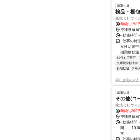
派遣社員
検品・梱
株式会社ウィ
時給1,150
沖縄県糸満
- 勤務時間 
- 仕事の
女性活躍中
期勤務歓迎
60代も応募可
交通費全額支給
長期歓迎
フル
同じ企業の求人
派遣社員
その他(コ
株式会社ウィ
時給1,20
沖縄県糸満
- 勤務時間 
間）、10:
す
- 仕事の