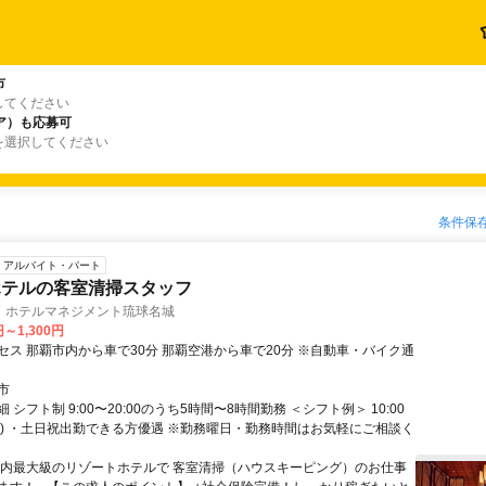
市
してください
ア）も応募可
を選択してください
条件保
アルバイト・パート
ホテルの客室清掃スタッフ
・ホテルマネジメント琉球名城
円～1,300円
セス 那覇市内から車で30分 那覇空港から車で20分 ※自動車・バイク通
市
 シフト制 9:00〜20:00のうち5時間〜8時間勤務 ＜シフト例＞ 10:00
(8H) ・土日祝出勤できる方優遇 ※勤務曜日・勤務時間はお気軽にご相談く
県内最大級のリゾートホテルで 客室清掃（ハウスキーピング）のお仕事