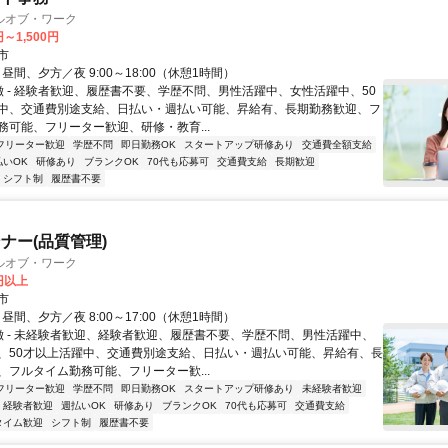
ルオブ・ワーク
円～1,500円
市
- 昼間、夕方／夜 9:00～18:00（休憩1時間）
特徴 - 経験者歓迎、履歴書不要、学歴不問、男性活躍中、女性活躍中、50
中、交通費別途支給、日払い・週払い可能、昇給有、長期勤務歓迎、フ
務可能、フリーター歓迎、研修・教育...
フリーター歓迎
学歴不問
即日勤務OK
スタートアップ研修あり
交通費全額支給
払いOK
研修あり
ブランクOK
70代も応募可
交通費支給
長期歓迎
シフト制
履歴書不要
ナー(品質管理)
ルオブ・ワーク
0円以上
市
- 昼間、夕方／夜 8:00～17:00（休憩1時間）
特徴 - 未経験者歓迎、経験者歓迎、履歴書不要、学歴不問、男性活躍中、
、50才以上活躍中、交通費別途支給、日払い・週払い可能、昇給有、長
、フルタイム勤務可能、フリーター歓...
フリーター歓迎
学歴不問
即日勤務OK
スタートアップ研修あり
未経験者歓迎
経験者歓迎
週払いOK
研修あり
ブランクOK
70代も応募可
交通費支給
タイム歓迎
シフト制
履歴書不要