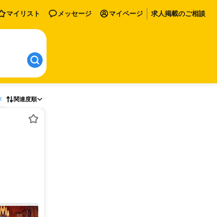
マイリスト
メッセージ
マイページ
求人掲載のご相談
存
関連度順