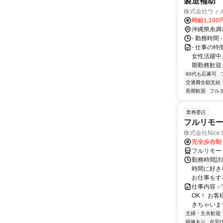
製造補助
株式会社ウィ
時給1,100
沖縄県糸満
- 勤務時間 
- 仕事の
女性活躍中
期勤務歓迎
60代も応募可
交通費全額支給
長期歓迎
フル
業務委託
フルリモ
株式会社Nice t
完全歩合制
フルリモー
勤務時間詳細
時間に好き
お仕事をする
仕事内容 ✅
OK！ お
きちゃいます
主婦・主夫歓迎
研修あり
在宅O