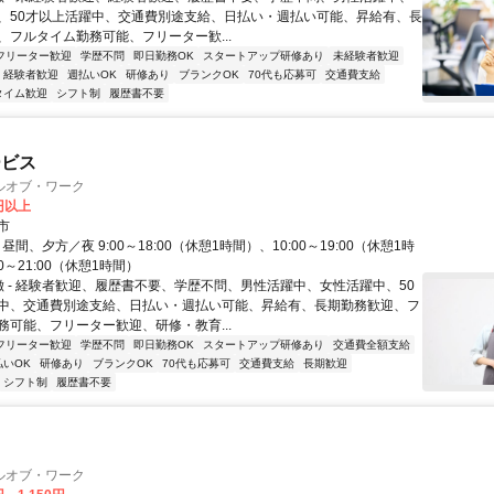
、50才以上活躍中、交通費別途支給、日払い・週払い可能、昇給有、長
、フルタイム勤務可能、フリーター歓...
フリーター歓迎
学歴不問
即日勤務OK
スタートアップ研修あり
未経験者歓迎
経験者歓迎
週払いOK
研修あり
ブランクOK
70代も応募可
交通費支給
タイム歓迎
シフト制
履歴書不要
ービス
ルオブ・ワーク
0円以上
市
- 昼間、夕方／夜 9:00～18:00（休憩1時間）、10:00～19:00（休憩1時
0～21:00（休憩1時間）
特徴 - 経験者歓迎、履歴書不要、学歴不問、男性活躍中、女性活躍中、50
中、交通費別途支給、日払い・週払い可能、昇給有、長期勤務歓迎、フ
務可能、フリーター歓迎、研修・教育...
フリーター歓迎
学歴不問
即日勤務OK
スタートアップ研修あり
交通費全額支給
払いOK
研修あり
ブランクOK
70代も応募可
交通費支給
長期歓迎
シフト制
履歴書不要
ルオブ・ワーク