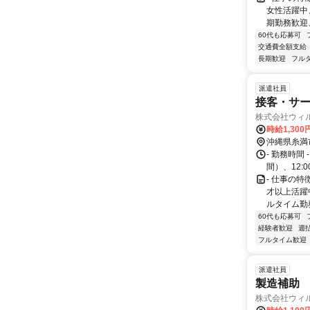
女性活躍中
期勤務歓迎
60代も応募可
交通費全額支給
長期歓迎
フル
派遣社員
接客・サ
株式会社ウィ
時給1,30
沖縄県糸満
- 勤務時間 
間）、12:0
- 仕事の
才以上活躍
ルタイム勤
60代も応募可
経験者歓迎
週
フルタイム歓迎
派遣社員
製造補助
株式会社ウィ