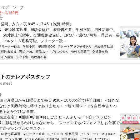
ルオブ・ワーク
円～1,150円
市
- 昼間、夕方／夜 8:45～17:45（休憩1時間）
特徴 - 未経験者歓迎、経験者歓迎、履歴書不要、学歴不問、男性活躍中、
、50才以上活躍中、交通費別途支給、日払い・週払い可能、昇給有、長
、フルタイム勤務可能、フリーター歓...
フリーター歓迎
学歴不問
即日勤務OK
スタートアップ研修あり
未経験者歓迎
経験者歓迎
週払いOK
研修あり
ブランクOK
70代も応募可
交通費支給
タイム歓迎
シフト制
履歴書不要
ートのテレアポスタッフ
o meet
ト
 ✅月曜日から日曜日まで毎日 9:30～20:00の間で時間自由！ ✅好きな
なだけ 勤務時間に縛りはありません！ ✅週１回シフトを自己申告 いつ
予定かだけは 事前...
完全在宅！ ■面接 ■研修 ■おしごと ぜ～んぶリモート◎ ✅スッピン
客様に顔を見せるわけじゃないから、 スッピンでもパジャマでも お仕事で
◎ ✅シンプルなデスク...
60代も応募可
フリーター歓迎
シフト自由
学歴不問
フルリモート
ネイルOK
K
ブランクOK
70代も応募可
長期歓迎
完全歩合制
シフト制
ピアスOK