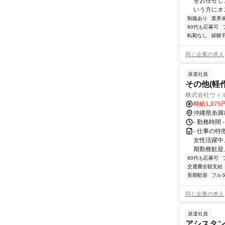
をお任せし
いう方にオス
制服あり
業界
60代も応募可
転勤なし
経験
同じ企業の求人
派遣社員
その他(軽
株式会社ウィ
時給1,07
沖縄県糸満
- 勤務時間 
- 仕事の
女性活躍中
期勤務歓迎
60代も応募可
交通費全額支給
長期歓迎
フル
同じ企業の求人
派遣社員
アシスタ