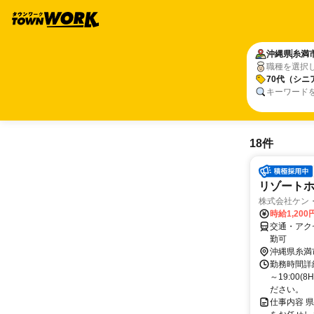
沖縄県
糸満
職種を選択
70代（シニ
キーワード
18件
リゾート
株式会社ケン
時給1,200
交通・アク
勤可
沖縄県糸満
勤務時間詳細
～19:00
ださい。
仕事内容 