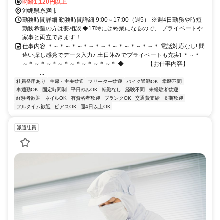
時給1,120円以上
沖縄県糸満市
勤務時間詳細 勤務時間詳細 9:00～17:00（週5） ※週4日勤務や時短
勤務希望の方は要相談 ◆17時には終業になるので、 プライベートや
家事と両立できます！
仕事内容 ＊～＊～＊～＊～＊～＊～＊～＊～＊～＊ 電話対応なし! 間
違い探し感覚でデータ入力♪ 土日休みでプライベートも充実! ＊～＊
～＊～＊～＊～＊～＊～＊～＊～＊ ◆――――【お仕事内容】
―――...
社員登用あり
主婦・主夫歓迎
フリーター歓迎
バイク通勤OK
学歴不問
車通勤OK
固定時間制
平日のみOK
転勤なし
経験不問
未経験者歓迎
経験者歓迎
ネイルOK
有資格者歓迎
ブランクOK
交通費支給
長期歓迎
フルタイム歓迎
ピアスOK
週4日以上OK
派遣社員