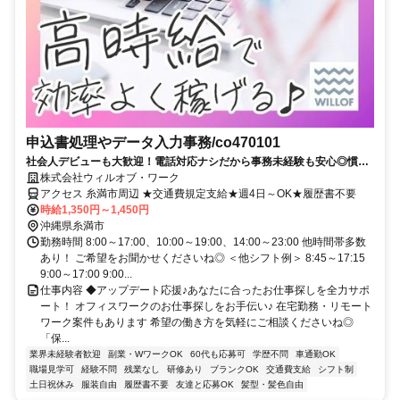
申込書処理やデータ入力事務/co470101
社会人デビューも大歓迎！電話対応ナシだから事務未経験も安心◎慣れ
たら在宅OK♪
株式会社ウィルオブ・ワーク
アクセス 糸満市周辺 ★交通費規定支給★週4日～OK★履歴書不要
時給1,350円～1,450円
沖縄県糸満市
勤務時間 8:00～17:00、10:00～19:00、14:00～23:00 他時間帯多数
あり！ ご希望をお聞かせくださいね◎ ＜他シフト例＞ 8:45～17:15
9:00～17:00 9:00...
仕事内容 ◆アップデート応援♪あなたに合ったお仕事探しを全力サポ
ート！ オフィスワークのお仕事探しをお手伝い♪ 在宅勤務・リモート
ワーク案件もあります 希望の働き方を気軽にご相談くださいね◎
「保...
業界未経験者歓迎
副業・WワークOK
60代も応募可
学歴不問
車通勤OK
職場見学可
経験不問
残業なし
研修あり
ブランクOK
交通費支給
シフト制
土日祝休み
服装自由
履歴書不要
友達と応募OK
髪型・髪色自由