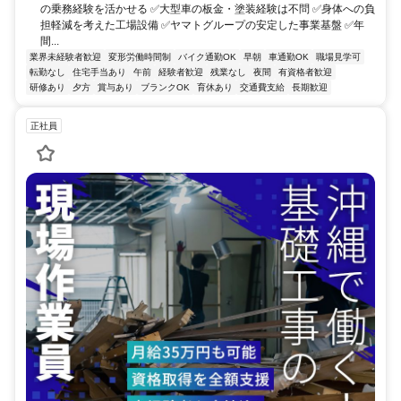
の乗務経験を活かせる ✅大型車の板金・塗装経験は不問 ✅身体への負
担軽減を考えた工場設備 ✅ヤマトグループの安定した事業基盤 ✅年
間...
業界未経験者歓迎
変形労働時間制
バイク通勤OK
早朝
車通勤OK
職場見学可
転勤なし
住宅手当あり
午前
経験者歓迎
残業なし
夜間
有資格者歓迎
研修あり
夕方
賞与あり
ブランクOK
育休あり
交通費支給
長期歓迎
正社員