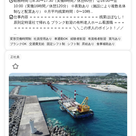
勤務時間 ①8:30〜17:30（実働8時間／休憩60分） ②16:00〜翌
10:00（実働16時間／休憩120分） ※夜勤あり（施設により複数名体
制など配置あり） ※月平均残業時間：0〜10時...
仕事内容 ＝＝＝＝＝＝＝＝＝＝＝＝＝＝＝＝＝＝＝ 残業ほぼなし！
原則定時退社で帰れる ブランク歓迎の有料老人ホーム看護職 ＝＝＝
＝＝＝＝＝＝＝＝＝＝＝＝＝＝＝＝ ＼＼この求人のポイント！／／
...
変形労働時間制
社員登用あり
車通勤OK
経験者歓迎
有資格者歓迎
賞与あり
ブランクOK
交通費支給
固定シフト制
シフト制
昇給あり
食事補助あり
正社員