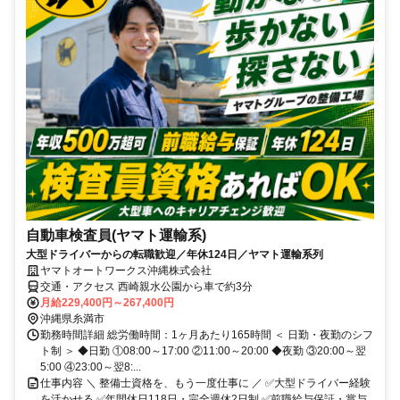
自動車検査員(ヤマト運輸系)
大型ドライバーからの転職歓迎／年休124日／ヤマト運輸系列
ヤマトオートワークス沖縄株式会社
交通・アクセス 西崎親水公園から車で約3分
月給229,400円～267,400円
沖縄県糸満市
勤務時間詳細 総労働時間：1ヶ月あたり165時間 ＜ 日勤・夜勤のシフ
ト制 ＞ ◆日勤 ①08:00～17:00 ②11:00～20:00 ◆夜勤 ③20:00～翌
5:00 ④23:00～翌8:...
仕事内容 ＼ 整備士資格を、もう一度仕事に ／ ✅大型ドライバー経験
を活かせる ✅年間休日118日・完全週休2日制 ✅前職給与保証・賞与