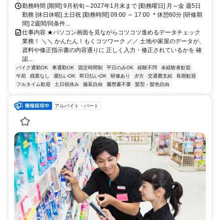
勤務時間 [期間] 9月初旬～2027年1月末まで [勤務曜日] 月～金 週5日
勤務 [休日休暇] 土日祝 [勤務時間] 09:00 ～ 17:00 ＊休憩60分 [研修期
間] 2週間/同条件...
仕事内容 ★パソコン画面を見ながらコツコツ進めるデータチェック
業務！ ＼＼ かんたん！もくコツワーク ／／ 土地や家屋のデータが、
資料や修正指示書の内容通りに 正しく入力・修正されているかを 確
認...
バイク通勤OK
車通勤OK
固定時間制
平日のみOK
経験不問
未経験者歓迎
午前
残業なし
週払いOK
即日払いOK
研修あり
夕方
交通費支給
長期歓迎
フルタイム歓迎
土日祝休み
服装自由
履歴書不要
髪型・髪色自由
アルバイト・パート