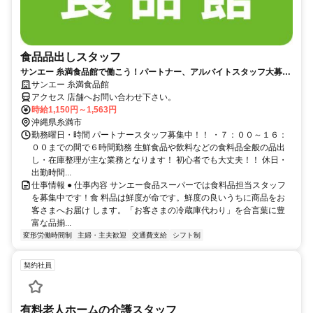
食品品出しスタッフ
サンエー 糸満食品館で働こう！パートナー、アルバイトスタッフ大募集
♪
サンエー 糸満食品館
アクセス 店舗へお問い合わせ下さい。
時給1,150円～1,563円
沖縄県糸満市
勤務曜日・時間 パートナースタッフ募集中！！ ・７：００～１６：
００までの間で６時間勤務 生鮮食品や飲料などの食料品全般の品出
し・在庫整理が主な業務となります！ 初心者でも大丈夫！！ 休日・
出勤時間...
仕事情報 ● 仕事内容 サンエー食品スーパーでは食料品担当スタッフ
を募集中です！食 料品は鮮度が命です。鮮度の良いうちに商品をお
客さまへお届け します。「お客さまの冷蔵庫代わり」を合言葉に豊
富な品揃...
変形労働時間制
主婦・主夫歓迎
交通費支給
シフト制
契約社員
有料老人ホームの介護スタッフ