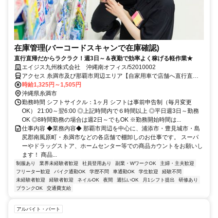
在庫管理(バーコードスキャンで在庫確認)
直行直帰だからラクラク！週3日～＆夜勤で効率よく稼げる軽作業★
エイジス九州株式会社 沖縄南オフィス/52010002
アクセス 糸満市及び那覇市周辺エリア【自家用車で店舗へ直行直
帰】
時給1,325円～1,505円
沖縄県糸満市
勤務時間 シフトサイクル：1ヶ月 シフトは事前申告制（毎月変更
OK） 21:00～翌6:00 ◎上記時間内で６時間以上 ◎平日週3日～勤務
OK ◎8時間勤務の場合は週2日～でもOK ※勤務開始時間は...
仕事内容 ◆業務内容◆ 那覇市周辺を中心に、浦添市・豊見城市・島
尻郡南風原町・糸満市などの各店舗で棚卸しのお仕事です。 スーパ
ーやドラッグストア、ホームセンター等での商品カウントをお願いし
ます！ 商品...
制服あり
業界未経験者歓迎
社員登用あり
副業・WワークOK
主婦・主夫歓迎
フリーター歓迎
バイク通勤OK
学歴不問
車通勤OK
学生歓迎
経験不問
未経験者歓迎
経験者歓迎
ネイルOK
夜間
週払いOK
月1シフト提出
研修あり
ブランクOK
交通費支給
アルバイト・パート