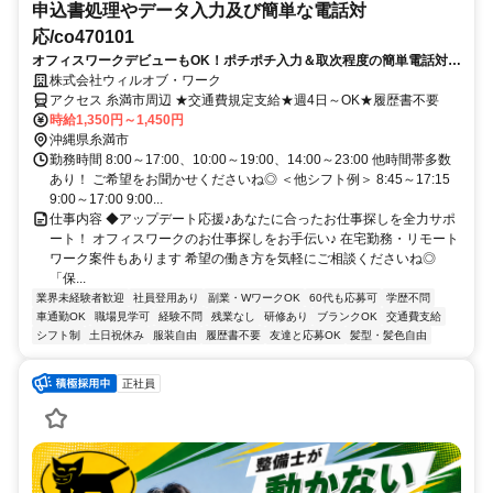
申込書処理やデータ入力及び簡単な電話対
応/co470101
オフィスワークデビューもOK！ポチポチ入力＆取次程度の簡単電話対応
◎慣れたら在宅OK♪
株式会社ウィルオブ・ワーク
アクセス 糸満市周辺 ★交通費規定支給★週4日～OK★履歴書不要
時給1,350円～1,450円
沖縄県糸満市
勤務時間 8:00～17:00、10:00～19:00、14:00～23:00 他時間帯多数
あり！ ご希望をお聞かせくださいね◎ ＜他シフト例＞ 8:45～17:15
9:00～17:00 9:00...
仕事内容 ◆アップデート応援♪あなたに合ったお仕事探しを全力サポ
ート！ オフィスワークのお仕事探しをお手伝い♪ 在宅勤務・リモート
ワーク案件もあります 希望の働き方を気軽にご相談くださいね◎
「保...
業界未経験者歓迎
社員登用あり
副業・WワークOK
60代も応募可
学歴不問
車通勤OK
職場見学可
経験不問
残業なし
研修あり
ブランクOK
交通費支給
シフト制
土日祝休み
服装自由
履歴書不要
友達と応募OK
髪型・髪色自由
正社員