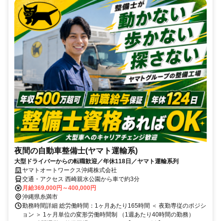
夜間の自動車整備士(ヤマト運輸系)
大型ドライバーからの転職歓迎／年休118日／ヤマト運輸系列
ヤマトオートワークス沖縄株式会社
交通・アクセス 西崎親水公園から車で約3分
月給369,000円～400,000円
沖縄県糸満市
勤務時間詳細 総労働時間：1ヶ月あたり165時間 ＜ 夜勤専従のポジシ
ョン ＞ 1ヶ月単位の変形労働時間制 （1週あたり40時間の勤務）