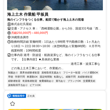
海上土木 作業船 甲板員
海のインフラをつくる仕事。船団で動かす海上土木の現場
株式会社呉屋組
交通・アクセス 車：「西崎運動公園」から3分、国道331号線「西崎4
丁目交差点」よりで2分 ／バス：「西崎小学校前」駅より徒歩10分
月給250,000円～480,000円
沖縄県糸満市
勤務時間詳細 実働時間：1日あたり8時間 平均勤務日数：1ヶ月あた
り18日 〜 22日 08:00〜18:00 （休憩時間あり実働8時間） ※月平均
残業時間：10時間程度
仕事内容 港湾・防波堤・航路浚渫など、海のインフラをつくる仕事
です。 【仕事内容】 ■ 具体的な業務
┈┈┈┈┈┈┈┈┈┈┈┈┈┈┈┈┈┈┈┈ 港湾工事・浚渫工事な
どの海上土木工事において、作業船の...
制服あり
業界未経験者歓迎
資格取得支援あり
フリーター歓迎
バイク通勤OK
早朝
学歴不問
車通勤OK
固定時間制
転勤なし
経験不問
未経験者歓迎
経験者歓迎
有資格者歓迎
食費補助あり
賞与あり
ブランクOK
交通費支給
資格取得手当あり
ピアスOK
正社員