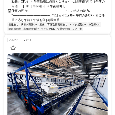
勤務もOK♪） ※午前勤務は必須となります ○.上記時間内で［午前の
み週5日］や ［午前週5日＋午後週3日］...
仕事内容 *○.────────────────* この求人の魅力♪
*────────────────.○* [1] まずは9時～午前のみOK♪ [2] ご希
望に応じ午前＋午後も◎ [3] 医療系...
制服あり
扶養内勤務OK
産休・育休取得実績あり
バイク通勤OK
車通勤OK
固定時間制
未経験者歓迎
ブランクOK
交通費支給
シフト制
アルバイト・パート