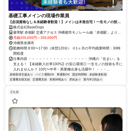
基礎工事メインの現場作業員
【必須資格なし＆未経験者歓迎！】メインは木造住宅！一生モノの技術
を伝授／賞与年2回＆昇給もあり！
株式会社BaseDogs
最寄駅 赤嶺駅 交通アクセス 沖縄都市モノレール線「赤嶺駅」より車
月給250,000円～350,000円
で17分 ※車・バイク通勤OK！
沖縄県糸満市
勤務時間 8:00〜17:00（休憩120分） ※1ヶ月の平均残業時間：30時
間程度
仕事内容 ・－・－・－・－・－・－・－・－・ 沖縄の「住まい」を
支える！ 【未経験入社率100%】の安心環境◎ 一生モノの技術を手に
入れませんか？ 10代〜中卒・異業種出身も活躍中！ ・－・...
資格取得支援あり
バイク通勤OK
車通勤OK
固定時間制
未経験者歓迎
交通費全額支給
交通費支給
長期休暇あり
昇給あり
賞与年2回あり
正社員