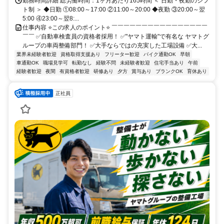
勤務時間詳細 総労働時間：1ヶ月あたり165時間 ＜ 日勤・夜勤のシフ
ト制 ＞ ◆日勤 ①08:00～17:00 ②11:00～20:00 ◆夜勤 ③20:00～翌
5:00 ④23:00～翌8:...
仕事内容 ⭐この求人のポイント⭐ ￣￣￣￣￣￣￣￣￣￣￣￣￣￣￣￣
￣￣ ✅自動車検査員の資格者採用！ ✅"ヤマト運輸"で有名な ヤマトグ
ループの車両整備部門！ ✅大手ならではの充実した工場設備 ✅大...
業界未経験者歓迎
資格取得支援あり
フリーター歓迎
バイク通勤OK
早朝
車通勤OK
職場見学可
転勤なし
経験不問
未経験者歓迎
住宅手当あり
午前
経験者歓迎
夜間
有資格者歓迎
研修あり
夕方
賞与あり
ブランクOK
育休あり
正社員