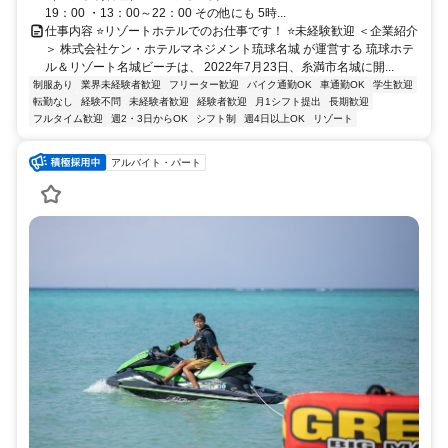
19：00 ・13：00～22：00 その他にも 5時...
仕事内容 ⭐リゾートホテルでのお仕事です！ ⭐未経験歓迎 ＜企業紹介
＞ 株式会社ケン・ホテルマネジメント琉球名城 が運営する 琉球ホテ
ル＆リゾート名城ビーチは、 2022年7月23日、糸満市名城に開...
制服あり
業界未経験者歓迎
フリーター歓迎
バイク通勤OK
車通勤OK
学生歓迎
転勤なし
経験不問
未経験者歓迎
経験者歓迎
月1シフト提出
長期歓迎
フルタイム歓迎
週2・3日からOK
シフト制
週4日以上OK
リゾート
アルバイト・パート