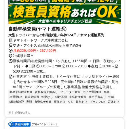
自動車検査員(ヤマト運輸系)
大型ドライバーからの転職歓迎／年休124日／ヤマト運輸系列
ヤマトオートワークス沖縄株式会社
交通・アクセス 西崎親水公園から車で約3分
月給229,400円～267,400円
沖縄県糸満市
勤務時間詳細 総労働時間：1ヶ月あたり165時間 ＜ 日勤・夜勤のシフ
ト制 ＞ ◆日勤 ①08:00～17:00 ②11:00～20:00 ◆夜勤 ③20:00～翌
5:00 ④23:00～翌8:...
仕事内容 ＼ 整備士資格を、もう一度仕事に ／ ✅大型ドライバー経験
を活かせる ✅年間休日118日・完全週休2日制 ✅前職給与保証・賞与
年2回 ✅ヤマトグループの安定した事業基盤 整備士資格を取得し...
業界未経験者歓迎
資格取得支援あり
フリーター歓迎
バイク通勤OK
早朝
車通勤OK
職場見学可
転勤なし
経験不問
未経験者歓迎
住宅手当あり
午前
経験者歓迎
夜間
有資格者歓迎
研修あり
夕方
賞与あり
ブランクOK
育休あり
同じ企業の求人
アルバイト・パート