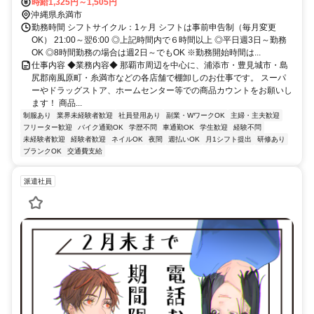
帰】
時給1,325円～1,505円
沖縄県糸満市
勤務時間 シフトサイクル：1ヶ月 シフトは事前申告制（毎月変更
OK） 21:00～翌6:00 ◎上記時間内で６時間以上 ◎平日週3日～勤務
OK ◎8時間勤務の場合は週2日～でもOK ※勤務開始時間は...
仕事内容 ◆業務内容◆ 那覇市周辺を中心に、浦添市・豊見城市・島
尻郡南風原町・糸満市などの各店舗で棚卸しのお仕事です。 スーパ
ーやドラッグストア、ホームセンター等での商品カウントをお願いし
ます！ 商品...
制服あり
業界未経験者歓迎
社員登用あり
副業・WワークOK
主婦・主夫歓迎
フリーター歓迎
バイク通勤OK
学歴不問
車通勤OK
学生歓迎
経験不問
未経験者歓迎
経験者歓迎
ネイルOK
夜間
週払いOK
月1シフト提出
研修あり
ブランクOK
交通費支給
派遣社員