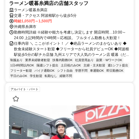
ラーメン暖暮糸満店の店舗スタッフ
ラーメン暖暮糸満店
交通・アクセス 阿波根駅から徒歩5分
時給1,050円～1,500円
沖縄県糸満市
勤務時間詳細 ※経験や能力を考慮し決定します 開店時間…10:00～
24:00 上記時間内で4時間～応相談。 フルタイム勤務も大歓迎！
仕事内容 ＼ ここがポイント！ ／ ◆絶品ラーメンのまかないあり ◆
飲食未経験スタート歓迎 ◆フリーターから社員デビューOK ◆阿波根
駅徒歩5分の駅チカ店舗 九州エリアで大人気のラーメン店 暖暮（だ...
制服あり
業界未経験者歓迎
扶養内勤務OK
社員登用あり
副業・WワークOK
1日4時間以内OK
隔週シフト提出
土日祝のみOK
主婦・主夫歓迎
週1シフト提出
フリーター歓迎
バイク通勤OK
シフト自由
学歴不問
車通勤OK
即日勤務OK
平日のみOK
学生歓迎
転勤なし
経験不問
アルバイト・パート