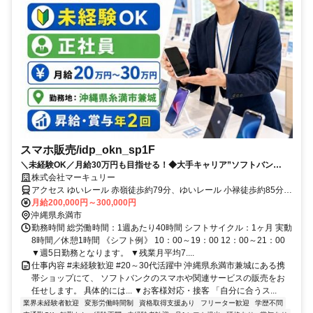
スマホ販売/idp_okn_sp1F
＼未経験OK／月給30万円も目指せる！◆大手キャリア”ソフトバン
ク”の販売スタッフ #昇給賞与年2回
株式会社マーキュリー
アクセス ゆいレール 赤嶺徒歩約79分、ゆいレール 小禄徒歩約85分、
ゆいレール 奥武山公園徒歩約92分 【バス】沖縄県路線バス「西崎入
月給200,000円～300,000円
口」停留所から徒歩約3分
沖縄県糸満市
勤務時間 総労働時間：1週あたり40時間 シフトサイクル：1ヶ月 実動
8時間／休憩1時間 《シフト例》 10：00～19：00 12：00～21：00
▼週5日勤務となります。 ▼残業月平均7....
仕事内容 #未経験歓迎 #20～30代活躍中 沖縄県糸満市兼城にある携
帯ショップにて、 ソフトバンクのスマホや関連サービスの販売をお
任せします。 具体的には... ▼お客様対応・接客 「自分に合うス...
業界未経験者歓迎
変形労働時間制
資格取得支援あり
フリーター歓迎
学歴不問