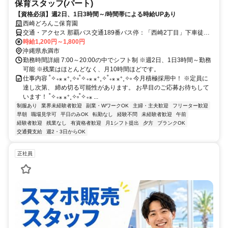
保育スタッフ(パート)
【資格必須】週2日、1日3時間～/時間帯による時給UPあり
西崎どろんこ保育園
交通・アクセス 那覇バス交通189番バス停：「西崎2丁目」下車徒歩
10分
時給1,200円～1,800円
沖縄県糸満市
勤務時間詳細 7:00～20:00の中でシフト制 ※週2日、1日3時間～勤務
可能 ※残業はほとんどなく、⽉10時間ほどです。
仕事内容 ˚✧₊⁎ ⁎⁺˳✧༚˚✧₊⁎ ⁎⁺˳✧˚₊⁎ ⁎⁺˳✧༚ 今月積極採用中！ ※定員に
達し次第、 締め切る可能性があります。 お早目のご応募お待ちして
います！ ˚✧₊⁎ ⁎⁺˳✧༚˚✧₊⁎ ...
制服あり
業界未経験者歓迎
副業・WワークOK
主婦・主夫歓迎
フリーター歓迎
早朝
職場見学可
平日のみOK
転勤なし
経験不問
未経験者歓迎
午前
経験者歓迎
残業なし
有資格者歓迎
月1シフト提出
夕方
ブランクOK
交通費支給
週2・3日からOK
正社員