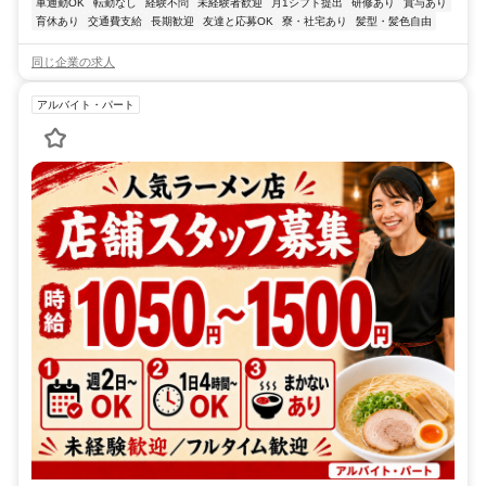
車通勤OK
転勤なし
経験不問
未経験者歓迎
月1シフト提出
研修あり
賞与あり
育休あり
交通費支給
長期歓迎
友達と応募OK
寮・社宅あり
髪型・髪色自由
同じ企業の求人
アルバイト・パート