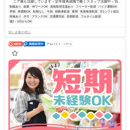
ニア層も活躍しています ✅定年後再就職で働くスタッフ活躍中 ✅自...
制服あり
副業・WワークOK
資格取得支援あり
フリーター歓迎
バイク通勤OK
早朝
車通勤OK
転勤なし
午前
経験者歓迎
夜間
有資格者歓迎
月1シフト提出
研修あり
夕方
ブランクOK
交通費支給
長期歓迎
フルタイム歓迎
週2・3日からOK
同じ企業の求人
アルバイト・パート