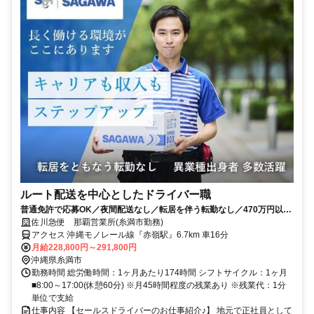
ルート配送を中心としたドライバー職
普通免許で応募OK／夜間配送なし／転居を伴う転勤なし／470万円以上
も可能！
佐川急便 那覇営業所(糸満市勤務)
アクセス 沖縄モノレール線『赤嶺駅』6.7km 車16分
月給228,800円～291,800円
沖縄県糸満市
勤務時間 総労働時間：1ヶ月あたり174時間 シフトサイクル：1ヶ月
■8:00～17:00(休憩60分) ※月45時間程度の残業あり ※残業代：1分
単位で支給
仕事内容 【セールスドライバーのお仕事紹介♪】 地元で正社員として