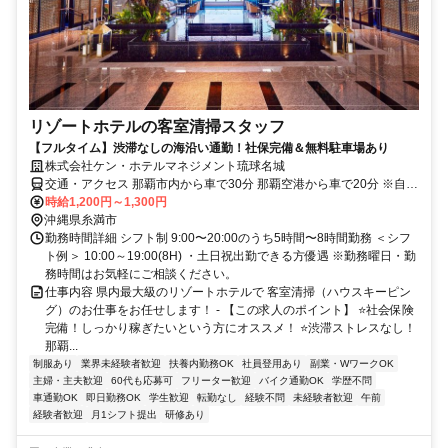
リゾートホテルの客室清掃スタッフ
【フルタイム】渋滞なしの海沿い通勤！社保完備＆無料駐車場あり
株式会社ケン・ホテルマネジメント琉球名城
交通・アクセス 那覇市内から車で30分 那覇空港から車で20分 ※自動
車・バイク通勤可
時給1,200円～1,300円
沖縄県糸満市
勤務時間詳細 シフト制 9:00〜20:00のうち5時間〜8時間勤務 ＜シフ
ト例＞ 10:00～19:00(8H) ・土日祝出勤できる方優遇 ※勤務曜日・勤
務時間はお気軽にご相談ください。
仕事内容 県内最大級のリゾートホテルで 客室清掃（ハウスキーピン
グ）のお仕事をお任せします！ - 【この求人のポイント】 ⭐社会保険
完備！しっかり稼ぎたいという方にオススメ！ ⭐渋滞ストレスなし！
那覇...
制服あり
業界未経験者歓迎
扶養内勤務OK
社員登用あり
副業・WワークOK
主婦・主夫歓迎
60代も応募可
フリーター歓迎
バイク通勤OK
学歴不問
車通勤OK
即日勤務OK
学生歓迎
転勤なし
経験不問
未経験者歓迎
午前
経験者歓迎
月1シフト提出
研修あり