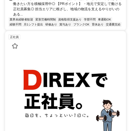
働きたい方を積極採用中◎ 【PRポイント】 ・地元で安定して働ける
正社員募集◎ 担当エリアに根ざし、地域の物流を支えるやりがいの
ある...
業界未経験者歓迎
変形労働時間制
資格取得支援あり
学歴不問
車通勤OK
経験不問
月1シフト提出
研修あり
賞与あり
ブランクOK
育休あり
交通費支給
正社員