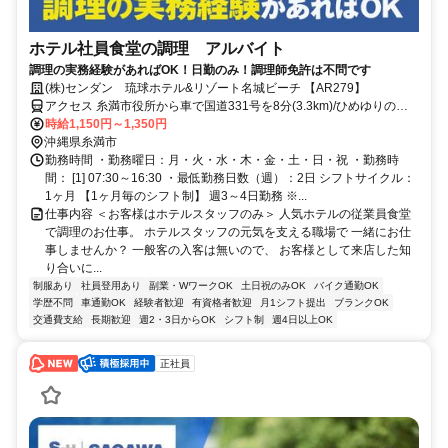
ホテル社員食堂の調理 アルバイト
調理の実務経験があればOK！日勤のみ！調理師免許は不問です
(株)センダン 琉球ホテル&リゾート名城ビーチ 【AR279】
アクセス 糸満市役所から車で国道331号を8分(3.3km)/ひめゆりの塔
から8分(4km)
時給1,150円～1,350円
沖縄県糸満市
勤務時間 ・勤務曜日：月・火・水・木・金・土・日・祝 ・勤務時
間： [1] 07:30～16:30 ・最低勤務日数（週）：2日 シフトサイクル：
1ヶ月 【1ヶ月毎のシフト制】 週3～4日勤務 ※...
仕事内容 ＜お客様はホテルスタッフのみ＞ 人気ホテルの従業員食堂
で調理のお仕事。 ホテルスタッフの元気を支える職場で 一緒にお仕
事しませんか？ 一般客の入客は無いので、 お客様として来店した知
り合いに...
制服あり
社員登用あり
副業・WワークOK
土日祝のみOK
バイク通勤OK
学歴不問
車通勤OK
経験者歓迎
有資格者歓迎
月1シフト提出
ブランクOK
交通費支給
長期歓迎
週2・3日からOK
シフト制
週4日以上OK
正社員