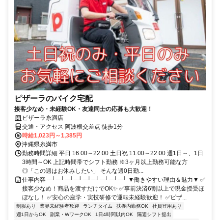
ピザーラのバイク宅配
接客少なめ・未経験OK・友達同士の応募も大歓迎！
ピザーラ糸満店
交通・アクセス 阿波根交差点 徒歩1分
時給1,023円～1,385円
沖縄県糸満市
勤務時間詳細 平日 16:00～22:00 土日祝 11:00～22:00 週1日～、1日
3時間～OK 上記時間帯でシフト勤務 ※3ヶ月以上勤務可能な方
◎「この週はお休みしたい」 そんな週0日勤...
仕事内容 ─┘─┘─┘─┘─┘─┘─┘─┘─┘ ▼働きやすい理由＆魅力▼ ✅
接客少なめ！商品を渡すだけでOK✨ ✅事前決済6割以上で現金授受ほ
ぼなし！ ✅安心の座学・実技研修で運転未経験歓迎！ ✅ピザ...
制服あり
業界未経験者歓迎
ランチタイム
扶養内勤務OK
社員登用あり
週1日からOK
副業・WワークOK
1日4時間以内OK
隔週シフト提出