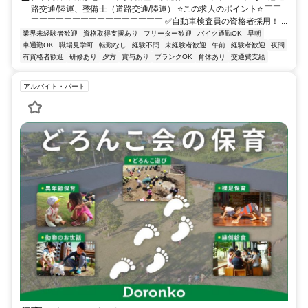
路交通/陸運、整備士（道路交通/陸運） ⭐この求人のポイント⭐ ￣￣
￣￣￣￣￣￣￣￣￣￣￣￣￣￣￣￣ ✅自動車検査員の資格者採用！ ...
業界未経験者歓迎
資格取得支援あり
フリーター歓迎
バイク通勤OK
早朝
車通勤OK
職場見学可
転勤なし
経験不問
未経験者歓迎
午前
経験者歓迎
夜間
有資格者歓迎
研修あり
夕方
賞与あり
ブランクOK
育休あり
交通費支給
アルバイト・パート