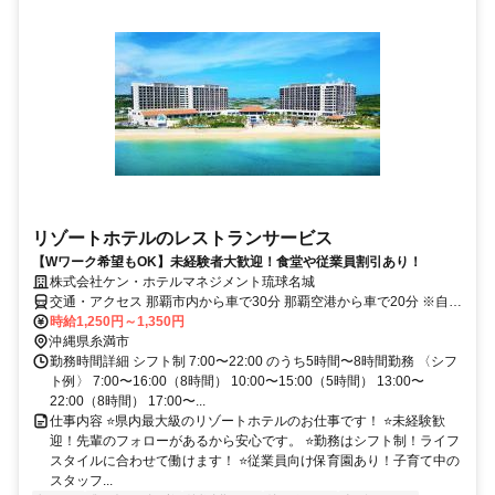
リゾートホテルのレストランサービス
【Wワーク希望もOK】未経験者大歓迎！食堂や従業員割引あり！
株式会社ケン・ホテルマネジメント琉球名城
交通・アクセス 那覇市内から車で30分 那覇空港から車で20分 ※自動
車・バイク通勤可
時給1,250円～1,350円
沖縄県糸満市
勤務時間詳細 シフト制 7:00〜22:00 のうち5時間〜8時間勤務 〈シフ
ト例〉 7:00〜16:00（8時間） 10:00〜15:00（5時間） 13:00〜
22:00（8時間） 17:00〜...
仕事内容 ⭐県内最大級のリゾートホテルのお仕事です！ ⭐未経験歓
迎！先輩のフォローがあるから安心です。 ⭐勤務はシフト制！ライフ
スタイルに合わせて働けます！ ⭐従業員向け保育園あり！子育て中の
スタッフ...