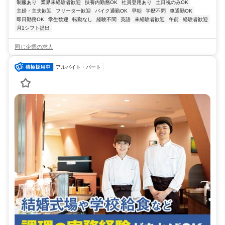
制服あり
業界未経験者歓迎
扶養内勤務OK
社員登用あり
土日祝のみOK
主婦・主夫歓迎
フリーター歓迎
バイク通勤OK
早朝
学歴不問
車通勤OK
即日勤務OK
学生歓迎
転勤なし
経験不問
英語
未経験者歓迎
午前
経験者歓迎
月1シフト提出
同じ企業の求人
アルバイト・パート