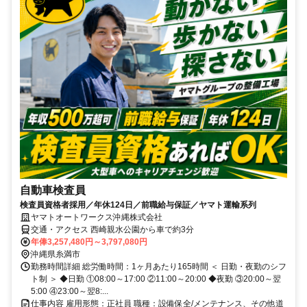
自動車検査員
検査員資格者採用／年休124日／前職給与保証／ヤマト運輸系列
ヤマトオートワークス沖縄株式会社
交通・アクセス 西崎親水公園から車で約3分
年俸3,257,480円～3,797,080円
沖縄県糸満市
勤務時間詳細 総労働時間：1ヶ月あたり165時間 ＜ 日勤・夜勤のシフ
ト制 ＞ ◆日勤 ①08:00～17:00 ②11:00～20:00 ◆夜勤 ③20:00～翌
5:00 ④23:00～翌8:...
仕事内容 雇用形態：正社員 職種：設備保全/メンテナンス、その他道