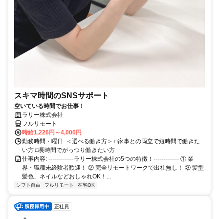
スキマ時間のSNSサポート
空いている時間でお仕事！
ラリー株式会社
フルリモート
時給1,226円～4,000円
勤務時間・曜日: ＜選べる働き方＞ □家事との両立で短時間で働きた
い方 □長時間でがっつり働きたい方
仕事内容: -------------ラリー株式会社の5つの特徴！------------- ① 業
界・職種未経験者歓迎！ ② 完全リモートワークで出社無し！ ③ 髪型
髪色、ネイルなどおしゃれOK！...
シフト自由
フルリモート
在宅OK
正社員