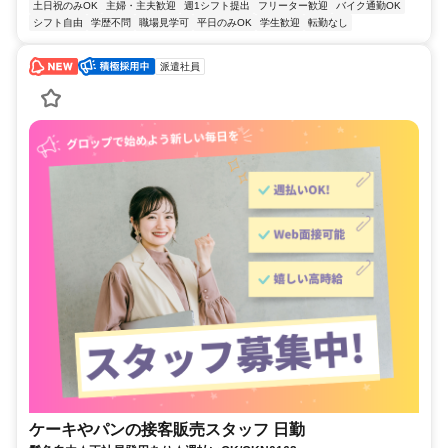
土日祝のみOK
主婦・主夫歓迎
週1シフト提出
フリーター歓迎
バイク通勤OK
シフト自由
学歴不問
職場見学可
平日のみOK
学生歓迎
転勤なし
派遣社員
ケーキやパンの接客販売スタッフ 日勤