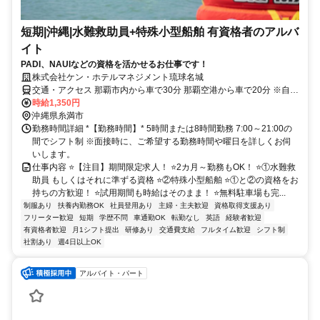
短期|沖縄|水難救助員+特殊小型船舶 有資格者のアルバ
イト
PADI、NAUIなどの資格を活かせるお仕事です！
株式会社ケン・ホテルマネジメント琉球名城
交通・アクセス 那覇市内から車で30分 那覇空港から車で20分 ※自動
車・バイク通勤可
時給1,350円
沖縄県糸満市
勤務時間詳細 *【勤務時間】* 5時間または8時間勤務 7:00～21:00の
間でシフト制 ※面接時に、ご希望する勤務時間や曜日を詳しくお伺
いします。
仕事内容 ⭐【注目】期間限定求人！ ⭐2カ月～勤務もOK！ ⭐①水難救
助員 もしくはそれに準ずる資格 ⭐②特殊小型船舶 ⭐①と②の資格をお
持ちの方歓迎！ ⭐試用期間も時給はそのまま！ ⭐無料駐車場も完...
制服あり
扶養内勤務OK
社員登用あり
主婦・主夫歓迎
資格取得支援あり
フリーター歓迎
短期
学歴不問
車通勤OK
転勤なし
英語
経験者歓迎
有資格者歓迎
月1シフト提出
研修あり
交通費支給
フルタイム歓迎
シフト制
社割あり
週4日以上OK
アルバイト・パート