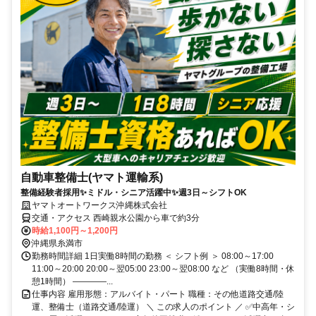
自動車整備士(ヤマト運輸系)
整備経験者採用✨ミドル・シニア活躍中✨週3日～シフトOK
ヤマトオートワークス沖縄株式会社
交通・アクセス 西崎親水公園から車で約3分
時給1,100円～1,200円
沖縄県糸満市
勤務時間詳細 1日実働8時間の勤務 ＜ シフト例 ＞ 08:00～17:00
11:00～20:00 20:00～翌05:00 23:00～翌08:00 など （実働8時間・休
憩1時間） ――――...
仕事内容 雇用形態：アルバイト・パート 職種：その他道路交通/陸
運、整備士（道路交通/陸運） ＼ この求人のポイント ／ ✅中高年・シ