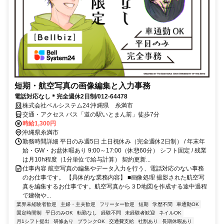
短期・航空写真の画像編集と入力事務
電話対応なし＊完全週休2日制/012-64478
株式会社ベルシステム24:沖縄県 糸満市
交通・アクセス バス「道の駅いとまん前」徒歩7分
時給1,300円
沖縄県糸満市
勤務時間詳細 平日のみ週5日 土日祝休み（完全週休2日制） / 年末年
始・GW・お盆休暇あり 9:00～17:00（休憩60分） シフト固定 / 残業
は月10h程度（1分単位で給与計算） 契約更新...
仕事内容 航空写真の編集やデータ入力を行う、電話対応のない事務
のお仕事です。 【具体的な業務内容】 ■画像処理 撮影された航空写
真を編集するお仕事です。航空写真から３D地図を作成する途中過程
で建物や...
業界未経験者歓迎
主婦・主夫歓迎
フリーター歓迎
短期
学歴不問
車通勤OK
固定時間制
平日のみOK
転勤なし
経験不問
未経験者歓迎
ネイルOK
月1シフト提出
研修あり
ブランクOK
交通費支給
社割あり
長期休暇あり