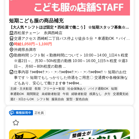
短期こども服の商品補充
【大人気＊シフトほぼ固定＊西松屋で働こう】 ☆短期スタッフ募集☆西
松屋チェーン 糸満西崎店
西松屋チェーン 糸満西崎店
交通アクセス 西崎町二丁目バス停より徒歩５分 ＊車通勤OK ＊バイク
通勤OK ＊自転車通勤OK
時給1,050円～1,100円
沖縄県糸満市
勤務時間 シフト制 ＜勤務時間について＞ 10:00～14:00_1日4ｈ程度
※週2日～、月30～50h程度の勤務 10:00～16:00_1日5ｈ程度 ※週3
日～、月60～80h程度の勤務 ...
仕事内容 †⋈✠⋈†:+:-・:+:-†⋈✠⋈†:+:-・:+:-†⋈✠⋈† ✨ 短期のお仕
事です ✨ 短期でもしっかりした待遇をご用意〇 交通費や各種保険な
どもあり、安心して働けます✿ †⋈✠⋈...
主婦・主夫歓迎
長期
フリーター歓迎
社会保険あり
バイク通勤OK
短期
車通勤OK
期間限定
未経験者歓迎
午前
経験者歓迎
残業なし
夕方
交通費支給
週2・3日からOK
シフト制
服装自由
髪型・髪色自由
正社員