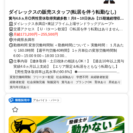
ダイレックスの販売スタッフ(転居を伴う転勤なし)
賞与4.6ヵ月◎男性育休取得実績多数！月8～10日休み【15期連続増収・
増益】★だれでもできる仕事は、あなたにしかできない仕事でもある。
ダイレックス糸満店<東証プライム上場サンドラッググループ>
交通アクセス 【 U・Iターン歓迎】 ◎転居を伴う転勤はありません。
◎マイカー通勤OK
月給173,200円～255,500円
沖縄県糸満市
勤務時間 変形労働時間制 ＜勤務時間について＞ 実働時間： １月あた
り 160.0時間 【週平均労働40時間】 1ヶ月単位の変形労働時間制
6:00～15:00 9:00～18:00 13:00...
仕事内容 【連休取得・土日祝休の相談もOK！】 【過去10年以上賞与
実績4.6ヵ月以上支給】 【エリア限定＆転居をともなう転勤なし】
【男性育休取得率は高水準の90.6%】 ✽―――――――――――...
変形労働時間制
フリーター歓迎
社会保険あり
学歴不問
未経験者歓迎
経験者歓迎
社会保険完備
制服貸与
賞与あり
ブランクOK
育休あり
昇給あり
賞与年2回あり
アルバイト・パート