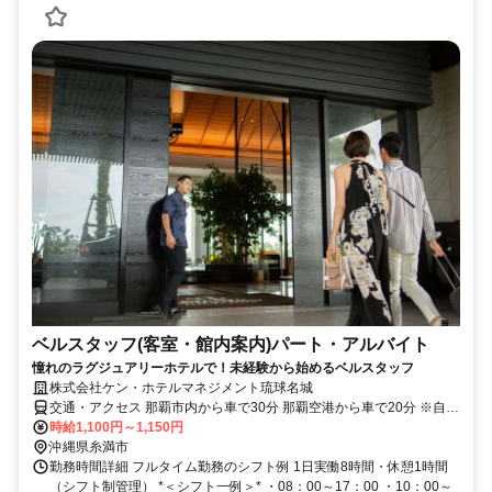
ベルスタッフ(客室・館内案内)パート・アルバイト
憧れのラグジュアリーホテルで！未経験から始めるベルスタッフ
株式会社ケン・ホテルマネジメント琉球名城
交通・アクセス 那覇市内から車で30分 那覇空港から車で20分 ※自動
車・バイク通勤可
時給1,100円～1,150円
沖縄県糸満市
勤務時間詳細 フルタイム勤務のシフト例 1日実働8時間・休憩1時間
（シフト制管理） *＜シフト一例＞* ・08：00～17：00 ・10：00～