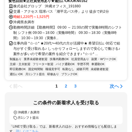
髪色自由★正社員登用あり★週払いOK/OKN0162
株式会社グロップ 沖縄オフィス_191880
交通・アクセス 琉球バス「潮平北バス停」より 徒歩で約2分
時給1,220円～1,525円
沖縄県糸満市
勤務時間詳細 【勤務時間】 09:00 ～ 21:00の間で実働8時間のシフト
制 シフト例 09:00～18:00（実働8時間） 09:30～18:30（実働8時
間） 10:30～19:30（実働8...
仕事内容 *☆-☆* ★20代〜40代の方が活躍中★ 希望日払い対応で給
与がすぐ受け取れる♪ しっかりフォローしますので安心して働ける♪
案件が多いので希望の案件を紹介できます♪ *☆-☆* ...
制服あり
業界未経験者歓迎
扶養内勤務OK
社員登用あり
副業・WワークOK
主婦・主夫歓迎
フリーター歓迎
バイク通勤OK
学歴不問
車通勤OK
即日勤務OK
固定時間制
職場見学可
転勤なし
経験不問
未経験者歓迎
週払いOK
月1シフト提出
研修あり
ブランクOK
前へ
次へ
1
2
3
この条件の新着求人を受け取る
沖縄県 / 糸満市
月1シフト提出
「LINEで受け取る」では、新着求人のほか、おすすめ情報なども配信しま
す。
詳しくはこちら