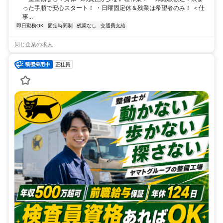
った手順で安心スタート！ ・日曜固定休＆残業は希望者のみ！ ＜仕
事...
即日勤務OK
固定時間制
残業なし
交通費支給
同じ企業の求人
正社員