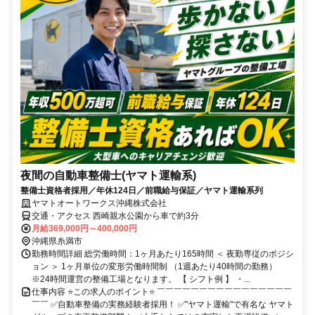
夜間の自動車整備士(ヤマト運輸系)
整備士資格者採用／年休124日／前職給与保証／ヤマト運輸系列
ヤマトオートワークス沖縄株式会社
交通・アクセス 西崎親水公園から車で約3分
月給369,000円～400,000円
沖縄県糸満市
勤務時間詳細 総労働時間：1ヶ月あたり165時間 ＜ 夜勤専従のポジシ
ョン ＞ 1ヶ月単位の変形労働時間制 （1週あたり40時間の勤務）
※24時間運営の整備工場となります。 【 シフト例 】 ・...
仕事内容 ⭐この求人のポイント⭐ ￣￣￣￣￣￣￣￣￣￣￣￣￣￣￣￣
￣￣ ✅自動車整備の実務経験者採用！ ✅"ヤマト運輸"で有名な ヤマト