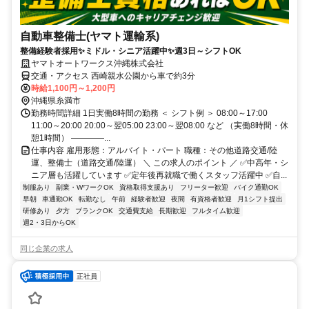
自動車整備士(ヤマト運輸系)
整備経験者採用✨ミドル・シニア活躍中✨週3日～シフトOK
ヤマトオートワークス沖縄株式会社
交通・アクセス 西崎親水公園から車で約3分
時給1,100円～1,200円
沖縄県糸満市
勤務時間詳細 1日実働8時間の勤務 ＜ シフト例 ＞ 08:00～17:00
11:00～20:00 20:00～翌05:00 23:00～翌08:00 など （実働8時間・休
憩1時間） ――――...
仕事内容 雇用形態：アルバイト・パート 職種：その他道路交通/陸
運、整備士（道路交通/陸運） ＼ この求人のポイント ／ ✅中高年・シ
ニア層も活躍しています ✅定年後再就職で働くスタッフ活躍中 ✅自...
制服あり
副業・WワークOK
資格取得支援あり
フリーター歓迎
バイク通勤OK
早朝
車通勤OK
転勤なし
午前
経験者歓迎
夜間
有資格者歓迎
月1シフト提出
研修あり
夕方
ブランクOK
交通費支給
長期歓迎
フルタイム歓迎
週2・3日からOK
同じ企業の求人
正社員