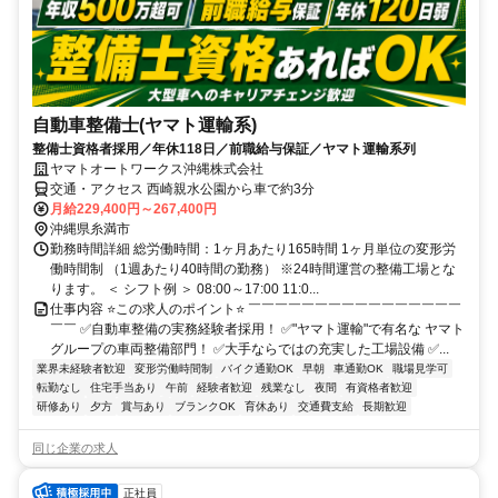
自動車整備士(ヤマト運輸系)
整備士資格者採用／年休118日／前職給与保証／ヤマト運輸系列
ヤマトオートワークス沖縄株式会社
交通・アクセス 西崎親水公園から車で約3分
月給229,400円～267,400円
沖縄県糸満市
勤務時間詳細 総労働時間：1ヶ月あたり165時間 1ヶ月単位の変形労
働時間制 （1週あたり40時間の勤務） ※24時間運営の整備工場とな
ります。 ＜ シフト例 ＞ 08:00～17:00 11:0...
仕事内容 ⭐この求人のポイント⭐ ￣￣￣￣￣￣￣￣￣￣￣￣￣￣￣￣
￣￣ ✅自動車整備の実務経験者採用！ ✅"ヤマト運輸"で有名な ヤマト
グループの車両整備部門！ ✅大手ならではの充実した工場設備 ✅...
業界未経験者歓迎
変形労働時間制
バイク通勤OK
早朝
車通勤OK
職場見学可
転勤なし
住宅手当あり
午前
経験者歓迎
残業なし
夜間
有資格者歓迎
研修あり
夕方
賞与あり
ブランクOK
育休あり
交通費支給
長期歓迎
同じ企業の求人
正社員