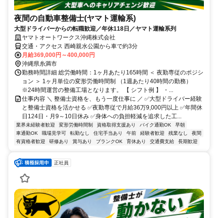
夜間の自動車整備士(ヤマト運輸系)
大型ドライバーからの転職歓迎／年休118日／ヤマト運輸系列
ヤマトオートワークス沖縄株式会社
交通・アクセス 西崎親水公園から車で約3分
月給369,000円～400,000円
沖縄県糸満市
勤務時間詳細 総労働時間：1ヶ月あたり165時間 ＜ 夜勤専従のポジシ
ョン ＞ 1ヶ月単位の変形労働時間制 （1週あたり40時間の勤務）
※24時間運営の整備工場となります。 【 シフト例 】 ・...
仕事内容 ＼ 整備士資格を、もう一度仕事に ／ ✅大型ドライバー経験
と整備士資格を活かせる ✅夜勤専従で月給36万9,000円以上 ✅年間休
日124日・月9～10日休み ✅身体への負担軽減を追求した工...
業界未経験者歓迎
変形労働時間制
資格取得支援あり
バイク通勤OK
早朝
車通勤OK
職場見学可
転勤なし
住宅手当あり
午前
経験者歓迎
残業なし
夜間
有資格者歓迎
研修あり
賞与あり
ブランクOK
育休あり
交通費支給
長期歓迎
正社員