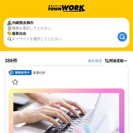
沖縄県
糸満市
職種を選択してください
服装自由
キーワードを選択してください
388件
条件保存
関連度順
派遣社員