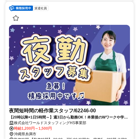
派遣社員
夜間短時間の軽作業スタッフ/62246-00
【20時以降×1日5時間～】週3日から勤務OK！本業後のWワークや学校
との両立にも◎配送先を確認して荷物を分ける夜間仕分けスタッフ
株式会社ワールドスタッフィングHS事業部
時給1,200円～1,500円
沖縄県糸満市