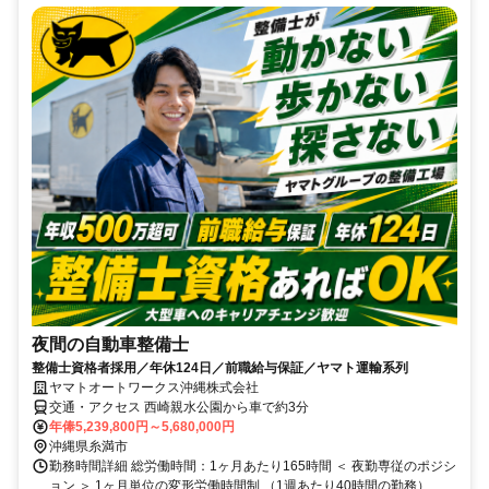
夜間の自動車整備士
整備士資格者採用／年休124日／前職給与保証／ヤマト運輸系列
ヤマトオートワークス沖縄株式会社
交通・アクセス 西崎親水公園から車で約3分
年俸5,239,800円～5,680,000円
沖縄県糸満市
勤務時間詳細 総労働時間：1ヶ月あたり165時間 ＜ 夜勤専従のポジシ
ョン ＞ 1ヶ月単位の変形労働時間制 （1週あたり40時間の勤務）