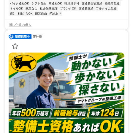
バイク通勤OK
シフト自由
車通勤OK
職場見学可
交通費全額支給
経験者歓迎
ネイルOK
残業なし
社会保険完備
ブランクOK
交通費支給
フルタイム歓迎
週2・3日からOK
服装自由
昇給あり
同じ企業の求人
正社員