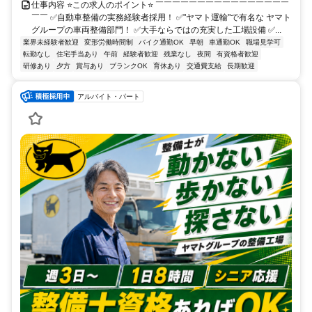
仕事内容 ⭐この求人のポイント⭐ ￣￣￣￣￣￣￣￣￣￣￣￣￣￣￣￣
￣￣ ✅自動車整備の実務経験者採用！ ✅"ヤマト運輸"で有名な ヤマト
グループの車両整備部門！ ✅大手ならではの充実した工場設備 ✅...
業界未経験者歓迎
変形労働時間制
バイク通勤OK
早朝
車通勤OK
職場見学可
転勤なし
住宅手当あり
午前
経験者歓迎
残業なし
夜間
有資格者歓迎
研修あり
夕方
賞与あり
ブランクOK
育休あり
交通費支給
長期歓迎
アルバイト・パート