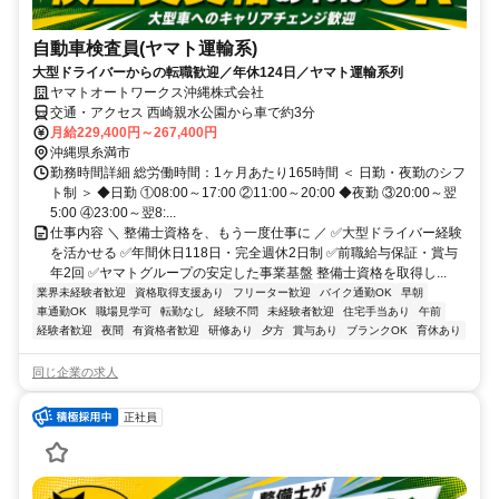
自動車検査員(ヤマト運輸系)
大型ドライバーからの転職歓迎／年休124日／ヤマト運輸系列
ヤマトオートワークス沖縄株式会社
交通・アクセス 西崎親水公園から車で約3分
月給229,400円～267,400円
沖縄県糸満市
勤務時間詳細 総労働時間：1ヶ月あたり165時間 ＜ 日勤・夜勤のシフ
ト制 ＞ ◆日勤 ①08:00～17:00 ②11:00～20:00 ◆夜勤 ③20:00～翌
5:00 ④23:00～翌8:...
仕事内容 ＼ 整備士資格を、もう一度仕事に ／ ✅大型ドライバー経験
を活かせる ✅年間休日118日・完全週休2日制 ✅前職給与保証・賞与
年2回 ✅ヤマトグループの安定した事業基盤 整備士資格を取得し...
業界未経験者歓迎
資格取得支援あり
フリーター歓迎
バイク通勤OK
早朝
車通勤OK
職場見学可
転勤なし
経験不問
未経験者歓迎
住宅手当あり
午前
経験者歓迎
夜間
有資格者歓迎
研修あり
夕方
賞与あり
ブランクOK
育休あり
同じ企業の求人
正社員