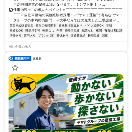
※24時間運営の整備工場となります。 【 シフト例 】 ・...
仕事内容 ⭐この求人のポイント⭐ ￣￣￣￣￣￣￣￣￣￣￣￣￣￣￣￣
￣￣ ✅自動車整備の実務経験者採用！ ✅"ヤマト運輸"で有名な ヤマト
グループの車両整備部門！ ✅大手ならではの充実した工場設備 ✅...
業界未経験者歓迎
変形労働時間制
資格取得支援あり
バイク通勤OK
早朝
車通勤OK
職場見学可
転勤なし
午前
経験者歓迎
残業なし
夜間
有資格者歓迎
研修あり
賞与あり
ブランクOK
育休あり
交通費支給
長期歓迎
深夜
同じ企業の求人
正社員