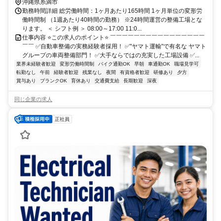
沖縄県糸満市
勤務時間詳細 総労働時間：1ヶ月あたり165時間 1ヶ月単位の変形労
働時間制 （1週あたり40時間の勤務） ※24時間運営の整備工場とな
ります。 ＜ シフト例 ＞ 08:00～17:00 11:0...
仕事内容 ⭐この求人のポイント⭐ ￣￣￣￣￣￣￣￣￣￣￣￣￣￣￣￣
￣￣ ✅自動車整備の実務経験者採用！ ✅"ヤマト運輸"で有名な ヤマト
グループの車両整備部門！ ✅大手ならではの充実した工場設備 ✅...
業界未経験者歓迎
変形労働時間制
バイク通勤OK
早朝
車通勤OK
職場見学可
転勤なし
午前
経験者歓迎
残業なし
夜間
有資格者歓迎
研修あり
夕方
賞与あり
ブランクOK
育休あり
交通費支給
長期歓迎
深夜
同じ企業の求人
正社員