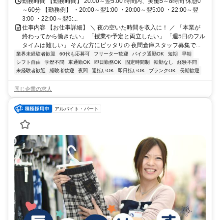
勤務時間 【勤務時間】 20:00～翌5:00 時間内、実働5～8時間 休憩0
～60分 【勤務例】 ・20:00～翌1:00 ・20:00～翌5:00 ・22:00～翌
3:00 ・22:00～翌5:...
仕事内容 【お仕事詳細】 ＼ 夜の空いた時間を収入に！ ／ 「本業が
終わってから働きたい」 「授業や予定と両立したい」 「週5日のフル
タイムは難しい」 そんな方にピッタリの 夜間倉庫スタッフ募集で...
業界未経験者歓迎
60代も応募可
フリーター歓迎
バイク通勤OK
短期
早朝
シフト自由
学歴不問
車通勤OK
即日勤務OK
固定時間制
転勤なし
経験不問
未経験者歓迎
経験者歓迎
夜間
週払いOK
即日払いOK
ブランクOK
長期歓迎
同じ企業の求人
アルバイト・パート