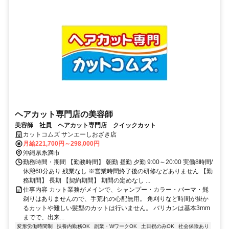
ヘアカット専門店の美容師
美容師 社員 ヘアカット専門店 クイックカット
カットコムズ サンエーしおざき店
月給221,700円～298,000円
沖縄県糸満市
勤務時間・期間 【勤務時間】 朝勤 昼勤 夕勤 9:00～20:00 実働8時間/
休憩60分あり 残業なし ※営業時間終了後の研修などありません 【勤
務期間】 長期 【契約期間】 期間の定めなし ...
仕事内容 カット業務がメインで、シャンプー・カラー・パーマ・髭
剃りはありませんので、手荒れの心配無用。 角刈りなど時間が掛か
るカットや難しい髪型のカットは行いません。 バリカンは基本3mm
までで、出来...
変形労働時間制
扶養内勤務OK
副業・WワークOK
土日祝のみOK
社会保険あり