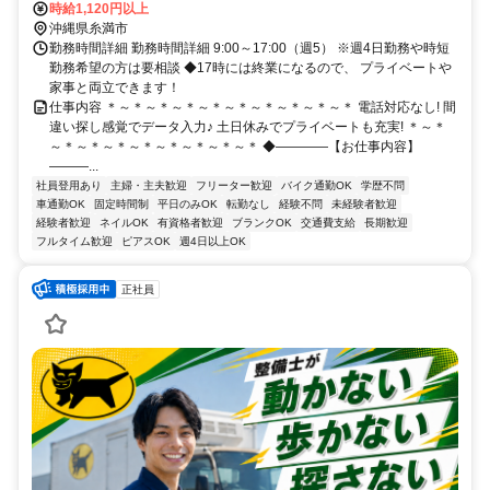
時給1,120円以上
沖縄県糸満市
勤務時間詳細 勤務時間詳細 9:00～17:00（週5） ※週4日勤務や時短
勤務希望の方は要相談 ◆17時には終業になるので、 プライベートや
家事と両立できます！
仕事内容 ＊～＊～＊～＊～＊～＊～＊～＊～＊～＊ 電話対応なし! 間
違い探し感覚でデータ入力♪ 土日休みでプライベートも充実! ＊～＊
～＊～＊～＊～＊～＊～＊～＊～＊ ◆――――【お仕事内容】
―――...
社員登用あり
主婦・主夫歓迎
フリーター歓迎
バイク通勤OK
学歴不問
車通勤OK
固定時間制
平日のみOK
転勤なし
経験不問
未経験者歓迎
経験者歓迎
ネイルOK
有資格者歓迎
ブランクOK
交通費支給
長期歓迎
フルタイム歓迎
ピアスOK
週4日以上OK
正社員