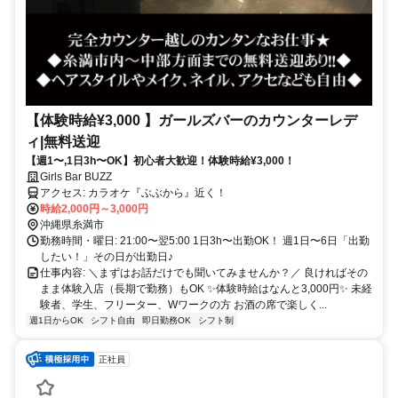
【体験時給¥3,000 】ガールズバーのカウンターレデ
ィ|無料送迎
【週1〜,1日3h〜OK】初心者大歓迎！体験時給¥3,000！
Girls Bar BUZZ
アクセス: カラオケ『ぶぶから』近く！
時給2,000円～3,000円
沖縄県糸満市
勤務時間・曜日: 21:00〜翌5:00 1日3h〜出勤OK！ 週1日〜6日「出勤
したい！」その日が出勤日♪
仕事内容: ＼まずはお話だけでも聞いてみませんか？／ 良ければその
まま体験入店（長期で勤務）もOK ✨️体験時給はなんと3,000円✨️ 未経
験者、学生、フリーター、Wワークの方 お酒の席で楽しく...
週1日からOK
シフト自由
即日勤務OK
シフト制
正社員