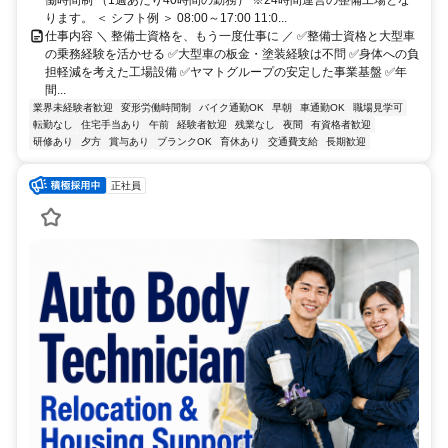
働時間制 （1週あたり40時間の勤務） ※24時間運営の整備工場とな
ります。 ＜ シフト例 ＞ 08:00～17:00 11:0...
仕事内容 ＼ 整備士資格を、もう一度仕事に ／ ✅整備士資格と大型車
の乗務経験を活かせる ✅大型車の板金・塗装経験は不問 ✅身体への負
担軽減を考えた工場設備 ✅ヤマトグループの安定した事業基盤 ✅年
間...
業界未経験者歓迎
変形労働時間制
バイク通勤OK
早朝
車通勤OK
職場見学可
転勤なし
住宅手当あり
午前
経験者歓迎
残業なし
夜間
有資格者歓迎
研修あり
夕方
賞与あり
ブランクOK
育休あり
交通費支給
長期歓迎
正社員