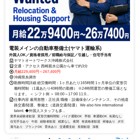
電装メインの自動車整備士(ヤマト運輸系)
外国人OK／資格者採用／前職給与保証／引越し・住宅手当有
ヤマトオートワークス沖縄株式会社
交通・アクセス 西崎親水公園から車で約3分
月給229,400円～267,400円
沖縄県糸満市
勤務時間詳細 総労働時間：1ヶ月あたり165時間 1ヶ月単位の変形労
働時間制 （1週あたり40時間の勤務） ※24時間運営の整備工場とな
ります。 ＜ シフト例 ＞ 08:00～17:00 11:0...
仕事内容 雇用形態：正社員 職種：設備保全/メンテナンス、その他道
路交通/陸運、整備士（道路交通/陸運） We also hire international
talent. ◆外国人スタッフも多...
業界未経験者歓迎
変形労働時間制
バイク通勤OK
早朝
車通勤OK
転勤なし
住宅手当あり
午前
経験者歓迎
残業なし
夜間
有資格者歓迎
研修あり
夕方
賞与あり
ブランクOK
育休あり
交通費支給
長期歓迎
深夜