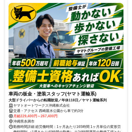
車両の板金・塗装スタッフ(ヤマト運輸系)
大型ドライバーからの転職歓迎／年休118日／ヤマト運輸系列
ヤマトオートワークス沖縄株式会社
交通・アクセス 西崎親水公園から車で約3分
月給229,400円～267,400円
沖縄県糸満市
勤務時間詳細 総労働時間：1ヶ月あたり165時間 1ヶ月単位の変形労