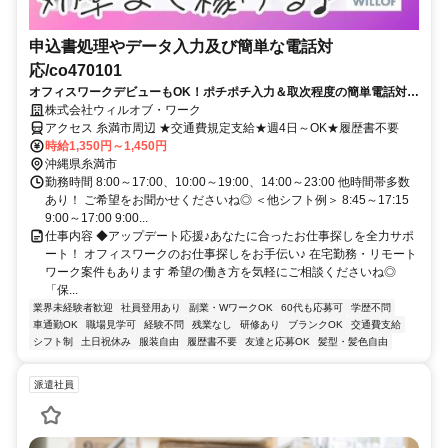
申込書処理やデータ入力及び簡単な電話対
応/co470101
オフィスワークデビューもOK！ポチポチ入力＆取次程度の簡単電話対応
◎慣れたら在宅OK♪
株式会社ウィルオブ・ワーク
アクセス 糸満市周辺 ★交通費規定支給★週4日～OK★履歴書不要
時給1,350円～1,450円
沖縄県糸満市
勤務時間 8:00～17:00、10:00～19:00、14:00～23:00 他時間帯多数
あり！ ご希望をお聞かせくださいね◎ ＜他シフト例＞ 8:45～17:15
9:00～17:00 9:00...
仕事内容 ◆アップデート応援♪あなたに合ったお仕事探しを全力サポ
ート！ オフィスワークのお仕事探しをお手伝い♪ 在宅勤務・リモート
ワーク案件もあります 希望の働き方を気軽にご相談くださいね◎
「保...
業界未経験者歓迎
社員登用あり
副業・WワークOK
60代も応募可
学歴不問
車通勤OK
職場見学可
経験不問
残業なし
研修あり
ブランクOK
交通費支給
シフト制
土日祝休み
服装自由
履歴書不要
友達と応募OK
髪型・髪色自由
派遣社員