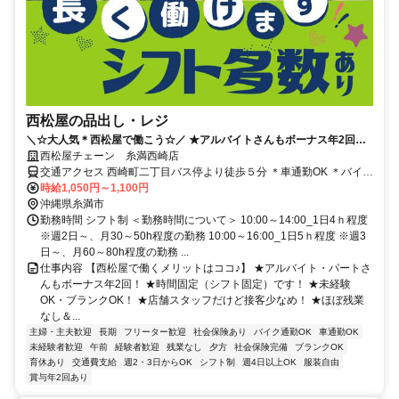
西松屋の品出し・レジ
＼☆大人気＊西松屋で働こう☆／ ★アルバイトさんもボーナス年2回！
★時間固定だから私生活と両立OK 西松屋チェーン 糸満西崎店
西松屋チェーン 糸満西崎店
交通アクセス 西崎町二丁目バス停より徒歩５分 ＊車通勤OK ＊バイク
通勤OK ＊自転車通勤OK
時給1,050円～1,100円
沖縄県糸満市
勤務時間 シフト制 ＜勤務時間について＞ 10:00～14:00_1日4ｈ程度
※週2日～、月30～50h程度の勤務 10:00～16:00_1日5ｈ程度 ※週3
日～、月60～80h程度の勤務 ...
仕事内容 【西松屋で働くメリットはココ♪】 ★アルバイト・パートさ
んもボーナス年2回！ ★時間固定（シフト固定）です！ ★未経験
OK・ブランクOK！ ★店舗スタッフだけど接客少なめ！ ★ほぼ残業
なし＆...
主婦・主夫歓迎
長期
フリーター歓迎
社会保険あり
バイク通勤OK
車通勤OK
未経験者歓迎
午前
経験者歓迎
残業なし
夕方
社会保険完備
ブランクOK
育休あり
交通費支給
週2・3日からOK
シフト制
週4日以上OK
服装自由
賞与年2回あり