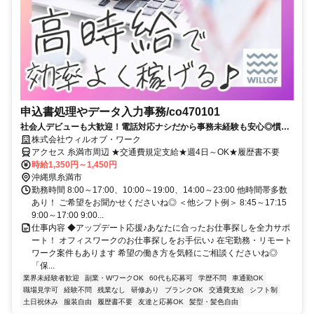
申込書処理やデータ入力事務/co470101
社会人デビューも大歓迎！電話対応ナシだから事務未経験も安心◎慣れ
たら在宅OK♪
株式会社ウィルオブ・ワーク
アクセス 糸満市周辺 ★交通費規定支給★週4日～OK★履歴書不要
時給1,350円～1,450円
沖縄県糸満市
勤務時間 8:00～17:00、10:00～19:00、14:00～23:00 他時間帯多数
あり！ ご希望をお聞かせくださいね◎ ＜他シフト例＞ 8:45～17:15
9:00～17:00 9:00...
仕事内容 ◆アップデート応援♪あなたに合ったお仕事探しを全力サポ
ート！ オフィスワークのお仕事探しをお手伝い♪ 在宅勤務・リモート
ワーク案件もあります 希望の働き方を気軽にご相談くださいね◎
「保...
業界未経験者歓迎
副業・WワークOK
60代も応募可
学歴不問
車通勤OK
職場見学可
経験不問
残業なし
研修あり
ブランクOK
交通費支給
シフト制
土日祝休み
服装自由
履歴書不要
友達と応募OK
髪型・髪色自由