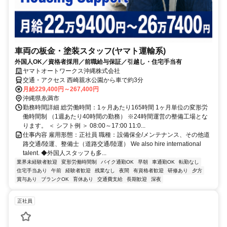
車両の板金・塗装スタッフ(ヤマト運輸系)
外国人OK／資格者採用／前職給与保証／引越し・住宅手当有
ヤマトオートワークス沖縄株式会社
交通・アクセス 西崎親水公園から車で約3分
月給229,400円～267,400円
沖縄県糸満市
勤務時間詳細 総労働時間：1ヶ月あたり165時間 1ヶ月単位の変形労
働時間制 （1週あたり40時間の勤務） ※24時間運営の整備工場とな
ります。 ＜ シフト例 ＞ 08:00～17:00 11:0...
仕事内容 雇用形態：正社員 職種：設備保全/メンテナンス、その他道
路交通/陸運、整備士（道路交通/陸運） We also hire international
talent. ◆外国人スタッフも多...
業界未経験者歓迎
変形労働時間制
バイク通勤OK
早朝
車通勤OK
転勤なし
住宅手当あり
午前
経験者歓迎
残業なし
夜間
有資格者歓迎
研修あり
夕方
賞与あり
ブランクOK
育休あり
交通費支給
長期歓迎
深夜
正社員