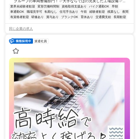
グループの車両整備部門！ ✅大手ならではの充実した工場設備 ✅...
業界未経験者歓迎
変形労働時間制
資格取得支援あり
バイク通勤OK
早朝
車通勤OK
職場見学可
転勤なし
住宅手当あり
午前
経験者歓迎
残業なし
夜間
有資格者歓迎
研修あり
賞与あり
ブランクOK
育休あり
交通費支給
長期歓迎
同じ企業の求人
派遣社員