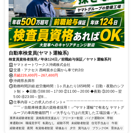
自動車検査員(ヤマト運輸系)
検査員資格者採用／年休124日／前職給与保証／ヤマト運輸系列
ヤマトオートワークス沖縄株式会社
交通・アクセス 西崎親水公園から車で約3分
月給229,400円～267,400円
沖縄県糸満市
勤務時間詳細 総労働時間：1ヶ月あたり165時間 ＜ 日勤・夜勤のシフ
ト制 ＞ ◆日勤 ①08:00～17:00 ②11:00～20:00 ◆夜勤 ③20:00～翌
5:00 ④23:00～翌8:...
仕事内容 ⭐この求人のポイント⭐ ￣￣￣￣￣￣￣￣￣￣￣￣￣￣￣￣
￣￣ ✅自動車検査員の資格者採用！ ✅"ヤマト運輸"で有名な ヤマトグ
ループの車両整備部門！ ✅大手ならではの充実した工場設備 ✅大...
業界未経験者歓迎
資格取得支援あり
フリーター歓迎
バイク通勤OK
早朝
車通勤OK
職場見学可
転勤なし
経験不問
未経験者歓迎
住宅手当あり
午前
経験者歓迎
夜間
有資格者歓迎
研修あり
夕方
賞与あり
ブランクOK
育休あり