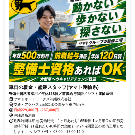
車両の板金・塗装スタッフ(ヤマト運輸系)
整備士資格者採用／年休118日／前職給与保証／ヤマト運輸系列
ヤマトオートワークス沖縄株式会社
交通・アクセス 西崎親水公園から車で約3分
月給229,400円～267,400円
沖縄県糸満市
勤務時間詳細 総労働時間：1ヶ月あたり165時間 1ヶ月単位の変形労
働時間制 （1週あたり40時間の勤務） ※24時間運営の整備工場とな
ります。 ＜ シフト例 ＞ 08:00～17:00 11:0...