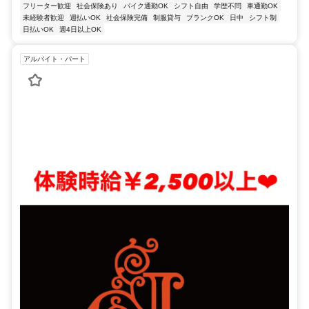
フリーター歓迎
社会保険あり
バイク通勤OK
シフト自由
学歴不問
車通勤OK
未経験者歓迎
週払いOK
社会保険完備
制服貸与
ブランクOK
日中
シフト制
日払いOK
週4日以上OK
アルバイト・パート