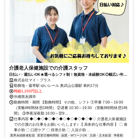
介護老人保健施設での介護スタッフ
日払い・週払いOK★選べるシフト制！無資格・未経験OK◎幅広い年代
の方が活躍中！副業OK♪社会保険完備
株式会社マイ・プラス
勤務地・最寄駅 ゆいレール 奥武山公園駅 車約17分
時給1,100円以上
沖縄県糸満市
勤務時間・期間 【勤務時間】 その他、シフト ①早番 7:00～16:00
（実働8時間/休憩1時間） ②遅番 10:30～19:30 （実働8時間/休憩1時
間） ③準夜深夜勤 16:00～翌9:...
仕事内容 ◆◇◆◇◆◇◆◇◆◇◆◇◆◇◆◇◆◇ 介護老人保健施設
での介護のお仕事をお願いいたします♪ 【 具体的な仕事内容 】 〇 食
事介助 〇 口腔ケア 〇 排泄介助 〇 入浴介助 ...
業界未経験者歓迎
変形労働時間制
副業・WワークOK
主婦・主夫歓迎
準夜勤