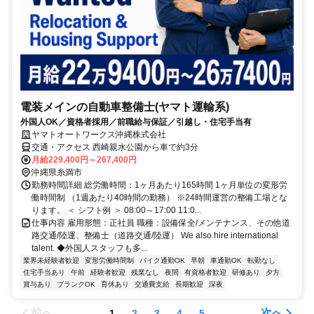
電装メインの自動車整備士(ヤマト運輸系)
外国人OK／資格者採用／前職給与保証／引越し・住宅手当有
ヤマトオートワークス沖縄株式会社
交通・アクセス 西崎親水公園から車で約3分
月給229,400円～267,400円
沖縄県糸満市
勤務時間詳細 総労働時間：1ヶ月あたり165時間 1ヶ月単位の変形労
働時間制 （1週あたり40時間の勤務） ※24時間運営の整備工場とな
ります。 ＜ シフト例 ＞ 08:00～17:00 11:0...
仕事内容 雇用形態：正社員 職種：設備保全/メンテナンス、その他道
路交通/陸運、整備士（道路交通/陸運） We also hire international
talent. ◆外国人スタッフも多...
業界未経験者歓迎
変形労働時間制
バイク通勤OK
早朝
車通勤OK
転勤なし
住宅手当あり
午前
経験者歓迎
残業なし
夜間
有資格者歓迎
研修あり
夕方
賞与あり
ブランクOK
育休あり
交通費支給
長期歓迎
深夜
前へ
次へ
1
2
3
4
5