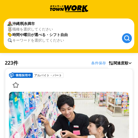
沖縄県
糸満市
職種を選択してください
時間や曜日が選べる・シフト自由
キーワードを選択してください
223件
条件保存
関連度順
アルバイト・パート