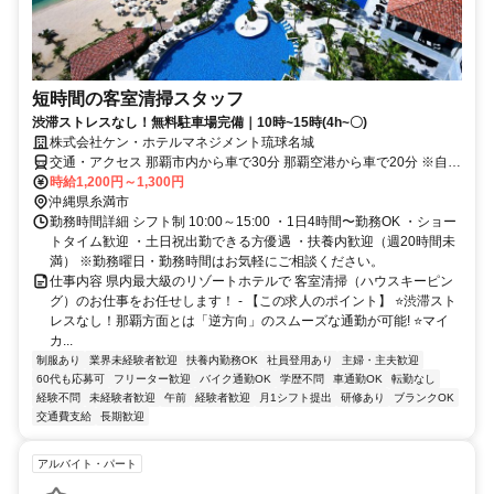
短時間の客室清掃スタッフ
渋滞ストレスなし！無料駐車場完備｜10時~15時(4h~〇)
株式会社ケン・ホテルマネジメント琉球名城
交通・アクセス 那覇市内から車で30分 那覇空港から車で20分 ※自動
車・バイク通勤可
時給1,200円～1,300円
沖縄県糸満市
勤務時間詳細 シフト制 10:00～15:00 ・1日4時間〜勤務OK ・ショー
トタイム歓迎 ・土日祝出勤できる方優遇 ・扶養内歓迎（週20時間未
満） ※勤務曜日・勤務時間はお気軽にご相談ください。
仕事内容 県内最大級のリゾートホテルで 客室清掃（ハウスキーピン
グ）のお仕事をお任せします！ - 【この求人のポイント】 ⭐渋滞スト
レスなし！那覇方面とは「逆方向」のスムーズな通勤が可能! ⭐マイ
カ...
制服あり
業界未経験者歓迎
扶養内勤務OK
社員登用あり
主婦・主夫歓迎
60代も応募可
フリーター歓迎
バイク通勤OK
学歴不問
車通勤OK
転勤なし
経験不問
未経験者歓迎
午前
経験者歓迎
月1シフト提出
研修あり
ブランクOK
交通費支給
長期歓迎
アルバイト・パート