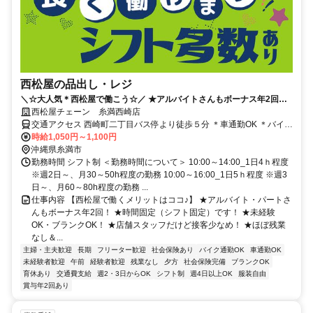
西松屋の品出し・レジ
＼☆大人気＊西松屋で働こう☆／ ★アルバイトさんもボーナス年2回！
★時間固定だから私生活と両立OK 西松屋チェーン 糸満西崎店
西松屋チェーン 糸満西崎店
交通アクセス 西崎町二丁目バス停より徒歩５分 ＊車通勤OK ＊バイク
通勤OK ＊自転車通勤OK
時給1,050円～1,100円
沖縄県糸満市
勤務時間 シフト制 ＜勤務時間について＞ 10:00～14:00_1日4ｈ程度
※週2日～、月30～50h程度の勤務 10:00～16:00_1日5ｈ程度 ※週3
日～、月60～80h程度の勤務 ...
仕事内容 【西松屋で働くメリットはココ♪】 ★アルバイト・パートさ
んもボーナス年2回！ ★時間固定（シフト固定）です！ ★未経験
OK・ブランクOK！ ★店舗スタッフだけど接客少なめ！ ★ほぼ残業
なし＆...
主婦・主夫歓迎
長期
フリーター歓迎
社会保険あり
バイク通勤OK
車通勤OK
未経験者歓迎
午前
経験者歓迎
残業なし
夕方
社会保険完備
ブランクOK
育休あり
交通費支給
週2・3日からOK
シフト制
週4日以上OK
服装自由
賞与年2回あり