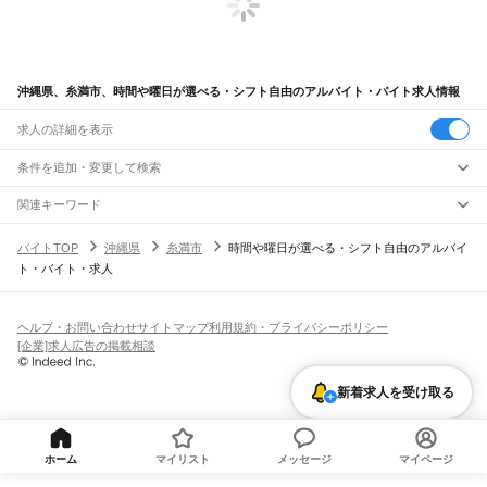
沖縄県、糸満市、時間や曜日が選べる・シフト自由のアルバイト・バイト求人情報
求人の詳細を表示
条件を追加・変更して検索
市区町村を追加・変更
関連キーワード
沖縄県 時間や曜日が選べる・シフト自由 りゅうせき
沖縄県
駅を追加・変更
バイトTOP
沖縄県
糸満市
時間や曜日が選べる・シフト自由のアルバイ
沖縄県 那覇市 時間や曜日が選べる・シフト自由 在宅
沖縄県
すべて
ト・バイト・求人
沖縄県 時間や曜日が選べる・シフト自由 在宅
那覇市
宜野湾市
石垣市
浦添市
名護市
糸満市
沖縄市
豊見城市
うるま市
宮古島市
職種を追加・変更
ゆいレール
宮城県 時間や曜日が選べる・シフト自由 自由シフト
南城市
国頭郡
中頭郡
島尻郡
宮古郡
八重山郡
那覇空港駅
赤嶺駅
小禄駅
奥武山公園駅
壺川駅
旭橋駅
県庁前駅
美栄橋駅
牧志駅
福岡県 福岡市 時間や曜日が選べる・シフト自由 ライン作業
飲食・フードサービス
特徴を追加・変更
安里駅
おもろまち駅
古島駅
市立病院前駅
儀保駅
首里駅
石嶺駅
経塚駅
浦添前田駅
飲食・フードサービス
すべて
ヘルプ・お問い合わせ
サイトマップ
利用規約・プライバシーポリシー
てだこ浦西駅
ホールスタッフ
キッチンスタッフ
皿洗い・洗い場
精肉・鮮魚加工
給食調理
人気
[企業]求人広告の掲載相談
雇用形態を追加・変更
パン屋（ベーカリー）
フードカウンター販売員
バー（BAR）・バーテンダー
日払いOK
高校生歓迎
学生歓迎
深夜の仕事
髪型・髪色自由
ひげOK
ネイルOK
飲食店補助（開店・閉店準備）
飲食店（店長・マネージャー）
ピアスOK
アルバイト・パート
履歴書不要
オープニングスタッフ
留学生・外国人活躍中
都道府県を変更
新着求人を受け取る
営業・販売
勤務期間
正社員
営業・販売
すべて
短期
契約社員
単発・1日OK
長期
期間限定（春夏冬休み等）
営業
テレフォンアポインター（テレアポ）
ルートセールス
コンビニ
シフト
派遣社員
フードカウンター販売員
アパレル
家電量販店・携帯販売（携帯ショップ）
土日祝のみOK
業務委託
平日のみOK
週1日からOK
週2・3日からOK
週4日以上OK
ホーム
マイリスト
メッセージ
マイページ
販売店（店長・マネージャー）
その他販売
時間や曜日が選べる・シフト自由
固定時間・固定シフト制
シフト制
旅行・レジャー・イベント