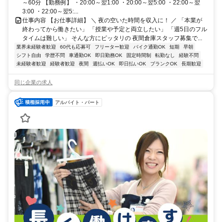
～60分 【勤務例】 ・20:00～翌1:00 ・20:00～翌5:00 ・22:00～翌
3:00 ・22:00～翌5:...
仕事内容 【お仕事詳細】 ＼ 夜の空いた時間を収入に！ ／ 「本業が
終わってから働きたい」 「授業や予定と両立したい」 「週5日のフル
タイムは難しい」 そんな方にピッタリの 夜間倉庫スタッフ募集で...
業界未経験者歓迎
60代も応募可
フリーター歓迎
バイク通勤OK
短期
早朝
シフト自由
学歴不問
車通勤OK
即日勤務OK
固定時間制
転勤なし
経験不問
未経験者歓迎
経験者歓迎
夜間
週払いOK
即日払いOK
ブランクOK
長期歓迎
同じ企業の求人
アルバイト・パート