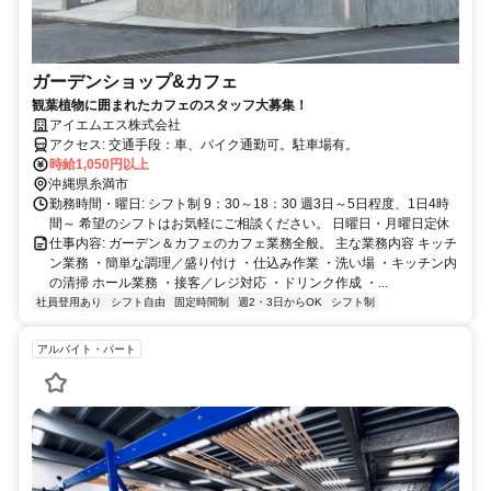
ガーデンショップ&カフェ
観葉植物に囲まれたカフェのスタッフ大募集！
アイエムエス株式会社
アクセス: 交通手段：車、バイク通勤可。駐車場有。
時給1,050円以上
沖縄県糸満市
勤務時間・曜日: シフト制 9：30～18：30 週3日～5日程度、1日4時
間～ 希望のシフトはお気軽にご相談ください。 日曜日・月曜日定休
仕事内容: ガーデン＆カフェのカフェ業務全般。 主な業務内容 キッチ
ン業務 ・簡単な調理／盛り付け ・仕込み作業 ・洗い場 ・キッチン内
の清掃 ホール業務 ・接客／レジ対応 ・ドリンク作成 ・...
社員登用あり
シフト自由
固定時間制
週2・3日からOK
シフト制
アルバイト・パート