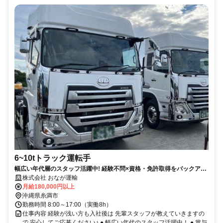
6~10tトラック運転手
幅広い年代層のスタッフ活躍中! 経験不問×資格・免許取得をバックアッ
プ◎
株式会社 おなが運輸
月給180,000円以上
沖縄県糸満市
勤務時間 8:00～17:00（実働8h）
仕事内容 経験が浅い方も入社後は 先輩スタッフが教えていきますの
で 安心してご応募ください♪ ● 幅広い年代のスタッフ活躍中！ ● 賞与