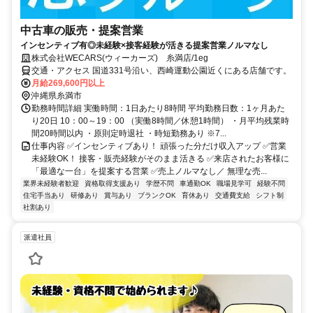
中古車の販売・提案営業
インセンティブ有◎未経験×接客経験が活きる提案営業ノルマなし
株式会社WECARS(ウィーカーズ) 糸満店/1eg
交通・アクセス 国道331号沿い、西崎運動公園近くにある店舗です。
月給269,600円以上
沖縄県糸満市
勤務時間詳細 実働時間：1日あたり8時間 平均勤務日数：1ヶ月あた
り20日 10：00～19：00 （実働8時間／休憩1時間） ・月平均残業時
間20時間以内 ・原則定時退社 ・時短勤務あり ※7...
仕事内容 ✅インセンティブあり！ 頑張った分だけ収入アップ ✅営業
未経験OK！ 接客・販売経験がそのまま活きる ✅来店されたお客様に
「最適な一台」を提案する営業 ✅売上ノルマなし／ 無理な売...
業界未経験者歓迎
資格取得支援あり
学歴不問
車通勤OK
職場見学可
経験不問
住宅手当あり
研修あり
賞与あり
ブランクOK
育休あり
交通費支給
シフト制
社割あり
派遣社員