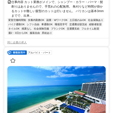
仕事内容 カット業務がメインで、シャンプー・カラー・パーマ・髭
剃りはありませんので、手荒れの心配無用。 角刈りなど時間が掛か
るカットや難しい髪型のカットは行いません。 バリカンは基本3mm
までで、出来...
変形労働時間制
扶養内勤務OK
副業・WワークOK
土日祝のみOK
社会保険あり
バイク通勤OK
シフト自由
車通勤OK
職場見学可
交通費全額支給
経験者歓迎
ネイルOK
残業なし
社会保険完備
ブランクOK
交通費支給
フルタイム歓迎
週2・3日からOK
服装自由
昇給あり
同じ企業の求人
アルバイト・パート