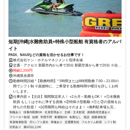
短期|沖縄|水難救助員+特殊小型船舶 有資格者のアルバ
イト
PADI、NAUIなどの資格を活かせるお仕事です！
株式会社ケン・ホテルマネジメント琉球名城
交通・アクセス 那覇市内から車で30分 那覇空港から車で20分 ※自動
車・バイク通勤可
時給1,350円
沖縄県糸満市
勤務時間詳細 *【勤務時間】* 5時間または8時間勤務 7:00～21:00の
間でシフト制 ※面接時に、ご希望する勤務時間や曜日を詳しくお伺
いします。
仕事内容 ⭐【注目】期間限定求人！ ⭐2カ月～勤務もOK！ ⭐①水難救
助員 もしくはそれに準ずる資格 ⭐②特殊小型船舶 ⭐①と②の資格をお
持ちの方歓迎！ ⭐試用期間も時給はそのまま！ ⭐無料駐車場も完...
制服あり
扶養内勤務OK
社員登用あり
主婦・主夫歓迎
資格取得支援あり
フリーター歓迎
短期
学歴不問
車通勤OK
転勤なし
英語
経験者歓迎
有資格者歓迎
月1シフト提出
研修あり
交通費支給
フルタイム歓迎
シフト制
社割あり
週4日以上OK