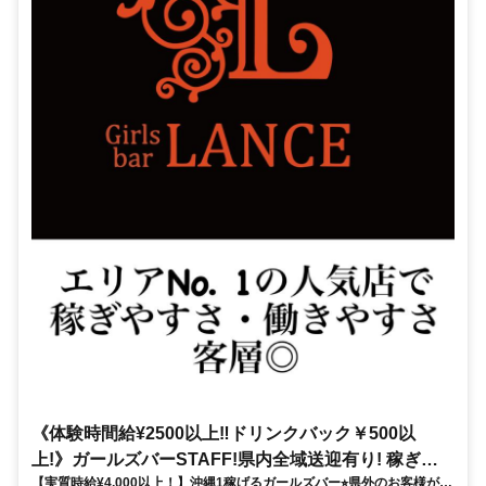
《体験時間給¥2500以上‼︎ドリンクバック￥500以
上!》ガールズバーSTAFF!県内全域送迎有り! 稼ぎや
【実質時給¥4,000以上！】沖縄1稼げるガールズバー⭐︎県外のお客様が多
すさ ・初心者さんも安心サポート南部エリアNO.1グ