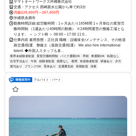
ヤマトオートワークス沖縄株式会社
交通・アクセス 西崎親水公園から車で約3分
月給229,400円～267,400円
沖縄県糸満市
勤務時間詳細 総労働時間：1ヶ月あたり165時間 1ヶ月単位の変形労
働時間制 （1週あたり40時間の勤務） ※24時間運営の整備工場とな
ります。 ＜ シフト例 ＞ 08:00～17:00 11:0...
仕事内容 雇用形態：正社員 職種：設備保全/メンテナンス、その他道
路交通/陸運、整備士（道路交通/陸運） We also hire international
talent. ◆外国人スタッフも多...
業界未経験者歓迎
変形労働時間制
バイク通勤OK
早朝
車通勤OK
転勤なし
住宅手当あり
午前
経験者歓迎
残業なし
夜間
有資格者歓迎
研修あり
夕方
賞与あり
ブランクOK
育休あり
交通費支給
長期歓迎
深夜
アルバイト・パート