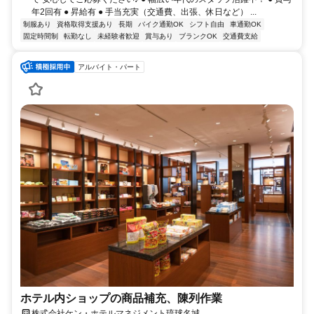
年2回有 ● 昇給有 ● 手当充実（交通費、出張、休日など） ...
制服あり
資格取得支援あり
長期
バイク通勤OK
シフト自由
車通勤OK
固定時間制
転勤なし
未経験者歓迎
賞与あり
ブランクOK
交通費支給
アルバイト・パート
ホテル内ショップの商品補充、陳列作業
株式会社ケン・ホテルマネジメント琉球名城