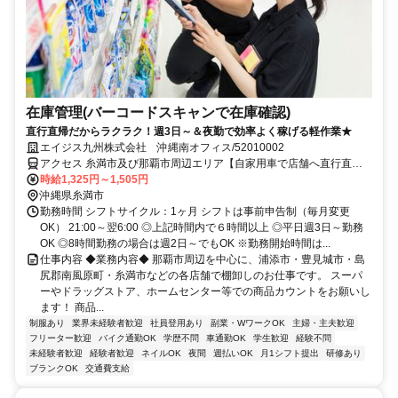
在庫管理(バーコードスキャンで在庫確認)
直行直帰だからラクラク！週3日～＆夜勤で効率よく稼げる軽作業★
エイジス九州株式会社 沖縄南オフィス/52010002
アクセス 糸満市及び那覇市周辺エリア【自家用車で店舗へ直行直
帰】
時給1,325円～1,505円
沖縄県糸満市
勤務時間 シフトサイクル：1ヶ月 シフトは事前申告制（毎月変更
OK） 21:00～翌6:00 ◎上記時間内で６時間以上 ◎平日週3日～勤務
OK ◎8時間勤務の場合は週2日～でもOK ※勤務開始時間は...
仕事内容 ◆業務内容◆ 那覇市周辺を中心に、浦添市・豊見城市・島
尻郡南風原町・糸満市などの各店舗で棚卸しのお仕事です。 スーパ
ーやドラッグストア、ホームセンター等での商品カウントをお願いし
ます！ 商品...
制服あり
業界未経験者歓迎
社員登用あり
副業・WワークOK
主婦・主夫歓迎
フリーター歓迎
バイク通勤OK
学歴不問
車通勤OK
学生歓迎
経験不問
未経験者歓迎
経験者歓迎
ネイルOK
夜間
週払いOK
月1シフト提出
研修あり
ブランクOK
交通費支給