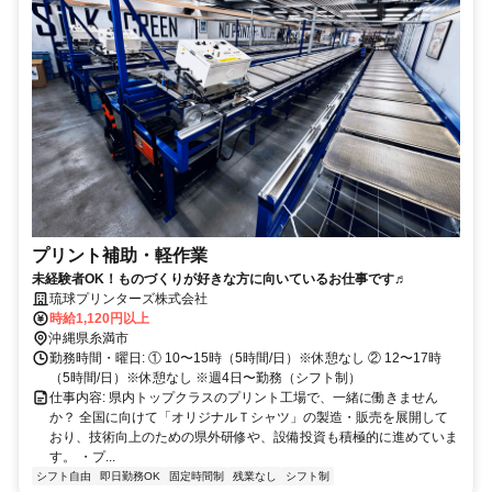
プリント補助・軽作業
未経験者OK！ものづくりが好きな方に向いているお仕事です♬
琉球プリンターズ株式会社
時給1,120円以上
沖縄県糸満市
勤務時間・曜日: ① 10〜15時（5時間/日）※休憩なし ② 12〜17時
（5時間/日）※休憩なし ※週4日〜勤務（シフト制）
仕事内容: 県内トップクラスのプリント工場で、一緒に働きません
か？ 全国に向けて「オリジナルＴシャツ」の製造・販売を展開して
おり、技術向上のための県外研修や、設備投資も積極的に進めていま
す。 ・プ...
シフト自由
即日勤務OK
固定時間制
残業なし
シフト制