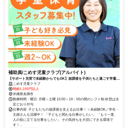
補助員/こめす児童クラブ(アルバイト)
【サポート充実で未経験からでもOK】放課後を子供たちと過ごす学童保
育のお仕事／髪色やネイルも自由です♪
こめす児童クラブ
時給1,100円以上
沖縄県糸満市
勤務時間・曜日: 月曜～土曜 10:00～19：00の間のシフト制 休憩は法
定どおり付与
仕事内容: 子どもたちの放課後を支えるお仕事！ ✨未経験OK／学生・
主婦さんも活躍中！ 「子どもと関わる仕事がしたい」 「もう一度、
人の役に立てる仕事をしたい」 その気持ちを大切にできる環境で
す！...