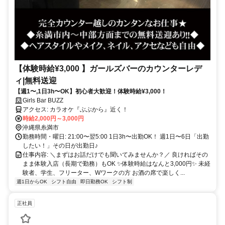
【体験時給¥3,000 】ガールズバーのカウンターレデ
ィ|無料送迎
【週1〜,1日3h〜OK】初心者大歓迎！体験時給¥3,000！
Girls Bar BUZZ
アクセス: カラオケ『ぶぶから』近く！
時給2,000円～3,000円
沖縄県糸満市
勤務時間・曜日: 21:00〜翌5:00 1日3h〜出勤OK！ 週1日〜6日「出勤
したい！」その日が出勤日♪
仕事内容: ＼まずはお話だけでも聞いてみませんか？／ 良ければその
まま体験入店（長期で勤務）もOK ✨️体験時給はなんと3,000円✨️ 未経
験者、学生、フリーター、Wワークの方 お酒の席で楽しく...
週1日からOK
シフト自由
即日勤務OK
シフト制
正社員