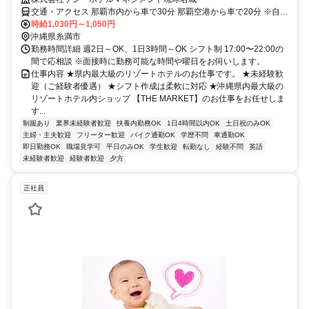
交通・アクセス 那覇市内から車で30分 那覇空港から車で20分 ※自動
車・バイク通勤可
時給1,030円～1,050円
沖縄県糸満市
勤務時間詳細 週2日～OK、1日3時間～OK シフト制 17:00〜22:00の
間で応相談 ※面接時に勤務可能な時間や曜日をお伺いします。
仕事内容 ★県内最大級のリゾートホテルのお仕事です。 ★未経験歓
迎（ご経験者優遇） ★シフト作成は柔軟に対応 ★沖縄県内最大級の
リゾートホテル内ショップ 【THE MARKET】のお仕事をお任せしま
す...
制服あり
業界未経験者歓迎
扶養内勤務OK
1日4時間以内OK
土日祝のみOK
主婦・主夫歓迎
フリーター歓迎
バイク通勤OK
学歴不問
車通勤OK
即日勤務OK
職場見学可
平日のみOK
学生歓迎
転勤なし
経験不問
英語
未経験者歓迎
経験者歓迎
夕方
正社員