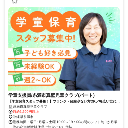
学童支援員/糸満市真壁児童クラブ(パート)
【学童保育スタッフ募集！】ブランク・経験少ない方OK／幅広い世代が
活躍中／まずは簡単な業務から始められます♪
糸満市真壁児童クラブ
時給1,200円以上
沖縄県糸満市
勤務時間・曜日: 月曜～土曜 10:00～19：00の間のシフト制 1か月単
位の変形労働制 休憩は法定どおり付与