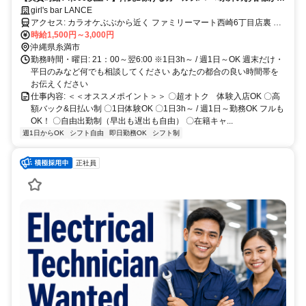
く来店される為、身バレ防止にもなります⭐︎未経験さん・掛け持ち・学
girl's bar LANCE
ループ/【未経験者さん・移籍歓迎‼】
生・主婦大歓迎！学生さん・シングルマザーも積極サポート中◎
アクセス: カラオケぶぶから近く ファミリーマート西崎6丁目店裏 ※
車通勤OK ※駐車場完備
時給1,500円～3,000円
沖縄県糸満市
勤務時間・曜日: 21：00～翌6:00 ※1日3h～ / 週1日～OK 週末だけ・
平日のみなど何でも相談してください あなたの都合の良い時間帯を
お伝えください
仕事内容: ＜＜オススメポイント＞＞ 〇超オトク 体験入店OK 〇高
額バック&日払い制 〇1日体験OK 〇1日3h～ / 週1日～勤務OK フルも
OK！ 〇自由出勤制（早出も遅出も自由） 〇在籍キャ...
週1日からOK
シフト自由
即日勤務OK
シフト制
正社員