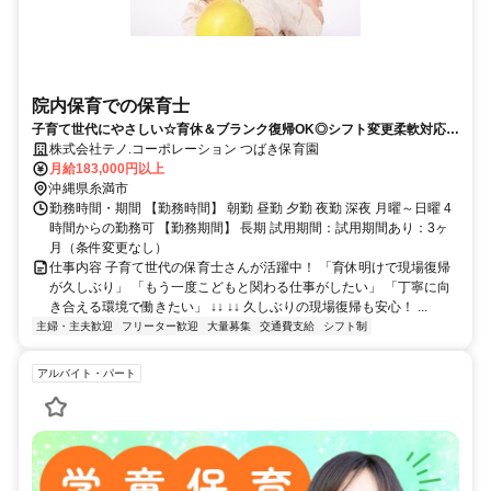
院内保育での保育士
子育て世代にやさしい☆育休＆ブランク復帰OK◎シフト変更柔軟対応◎
持ち帰りなし☆有休・昇給・賞与あり
株式会社テノ.コーポレーション つばき保育園
月給183,000円以上
沖縄県糸満市
勤務時間・期間 【勤務時間】 朝勤 昼勤 夕勤 夜勤 深夜 月曜～日曜 4
時間からの勤務可 【勤務期間】 長期 試用期間：試用期間あり：3ヶ
月（条件変更なし）
仕事内容 子育て世代の保育士さんが活躍中！ 「育休明けで現場復帰
が久しぶり」 「もう一度こどもと関わる仕事がしたい」 「丁寧に向
き合える環境で働きたい」 ↓↓ ↓↓ 久しぶりの現場復帰も安心！ ...
主婦・主夫歓迎
フリーター歓迎
大量募集
交通費支給
シフト制
アルバイト・パート