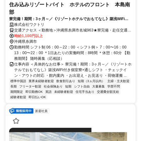
住み込みリゾートバイト ホテルのフロント 本島南
部
寮完備！期間：3ヶ月～／《リゾートホテルでおもてなし》築浅WiFi付
き個室寮×通しシフト
株式会社ワクトリ
交通アクセス ＜勤務地＞沖縄県糸満市名城963★寮完備・赴任交通費
支給！ 【東京方面より】 飛行機で羽田空港⇒那覇空港（約2時間45
時給1,100円以上
分） 那覇空港よりタクシーで約20分 ※ご自宅からの通勤も相談OK！
沖縄県糸満市
住み込みを希望されない場合もお気軽にご相談ください。
勤務時間 シフト制 06：00～22：00 ＜シフト例＞ 7：00〜16：00
13：00〜22：00 ＊1日あたりの実働時間：8時間 ＊休憩：60分 【勤
務期間】 随時募集（応相談）
仕事内容 ＜具体的なお仕事＞ 寮完備！期間：3ヶ月～／《リゾートホ
テルでおもてなし》築浅WiFi付き個室寮×通しシフト ・チェックイ
ン・アウトの対応 ・館内案内 ・お出迎え・お見送り ・荷物運搬 ...
標準中国語
業界未経験者歓迎
飲食割引あり
短期（3ヵ月以内）
主婦・主夫歓迎
長期
フリーター歓迎
社会保険あり
短期
シフト自由
大量募集
学歴不問
期間限定
即日勤務OK
英語
未経験者歓迎
住宅手当あり
交通費全額支給
経験者歓迎
即日払いOK
派遣社員