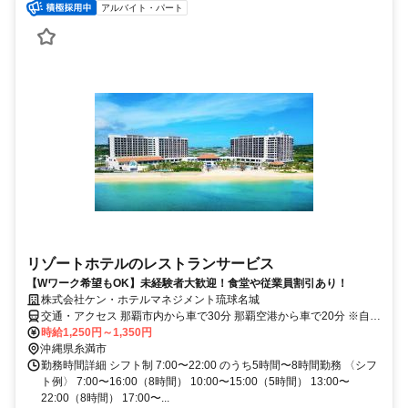
アルバイト・パート
リゾートホテルのレストランサービス
【Wワーク希望もOK】未経験者大歓迎！食堂や従業員割引あり！
株式会社ケン・ホテルマネジメント琉球名城
交通・アクセス 那覇市内から車で30分 那覇空港から車で20分 ※自動
車・バイク通勤可
時給1,250円～1,350円
沖縄県糸満市
勤務時間詳細 シフト制 7:00〜22:00 のうち5時間〜8時間勤務 〈シフ
ト例〉 7:00〜16:00（8時間） 10:00〜15:00（5時間） 13:00〜
22:00（8時間） 17:00〜...