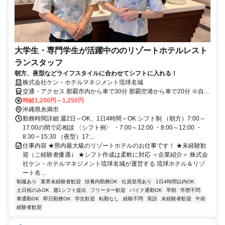
大学生・専門学生が活躍中ののリゾートホテルレスト
ランスタッフ
朝方、夜型などライフスタイルに合わせてシフトに入れる！
株式会社ケン・ホテルマネジメント琉球名城
交通・アクセス 那覇市内から車で30分 那覇空港から車で20分 ※自動
車・バイク通勤可
時給1,200円～1,250円
沖縄県糸満市
勤務時間詳細 週2日～OK、1日4時間～OK シフト制 （朝方）7:00～
17:00の間で応相談 〈シフト例〉 ・7:00～12:00 ・8:00～12:00 ・
8:30～15:30 （夜型）17:...
仕事内容 ★県内最大級のリゾートホテルのお仕事です！ ★未経験歓
迎（ご経験者優遇） ★シフト作成は柔軟に対応 ＜企業紹介＞ 株式会
社ケン・ホテルマネジメント琉球名城が運営する 琉球ホテル＆リゾ
ート名...
制服あり
業界未経験者歓迎
扶養内勤務OK
社員登用あり
1日4時間以内OK
土日祝のみOK
週1シフト提出
フリーター歓迎
バイク通勤OK
早朝
学歴不問
車通勤OK
即日勤務OK
学生歓迎
転勤なし
経験不問
英語
未経験者歓迎
午前
経験者歓迎