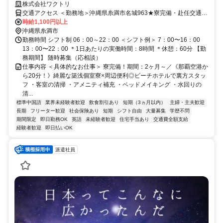
辺便利◎ビーチホテルで裏方スタッフ
株式会社ワクトリ
交通アクセス ＜勤務地＞沖縄県糸満市名城963★寮完備・赴任交通費
支給！ 【東京方面より】 飛行機で羽田空港⇒那覇空港（約2時間45
時給1,100円以上
分） 那覇空港よりタクシーで約20分 ※ご自宅からの通勤も相談OK！
沖縄県糸満市
住み込みを希望されない場合もお気軽にご相談ください。
勤務時間 シフト制 06：00～22：00 ＜シフト例＞ 7：00〜16：00
13：00〜22：00 ＊1日あたりの実働時間：8時間 ＊休憩：60分 【勤
務期間】 随時募集（応相談）
仕事内容 ＜具体的なお仕事＞ 寮完備！期間：2ヶ月～／《那覇空港か
ら20分！》綺麗な築浅個室寮×周辺便利◎ビーチホテルで裏方スタッ
フ ・客室の清掃 ・アメニティ補充 ・ベッドメイキング ・水回りの
清...
標準中国語
業界未経験者歓迎
飲食割引あり
短期（3ヵ月以内）
主婦・主夫歓迎
長期
フリーター歓迎
社会保険あり
短期
シフト自由
大量募集
学歴不問
期間限定
即日勤務OK
英語
未経験者歓迎
住宅手当あり
交通費全額支給
経験者歓迎
即日払いOK
派遣社員