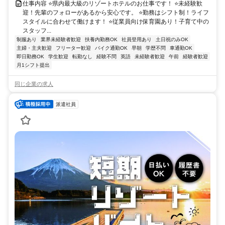
仕事内容 ⭐県内最大級のリゾートホテルのお仕事です！ ⭐未経験歓
迎！先輩のフォローがあるから安心です。 ⭐勤務はシフト制！ライフ
スタイルに合わせて働けます！ ⭐従業員向け保育園あり！子育て中の
スタッフ...
制服あり
業界未経験者歓迎
扶養内勤務OK
社員登用あり
土日祝のみOK
主婦・主夫歓迎
フリーター歓迎
バイク通勤OK
早朝
学歴不問
車通勤OK
即日勤務OK
学生歓迎
転勤なし
経験不問
英語
未経験者歓迎
午前
経験者歓迎
月1シフト提出
同じ企業の求人
派遣社員