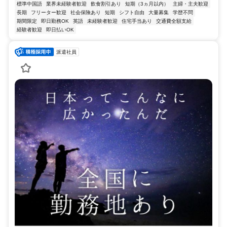
標準中国語
業界未経験者歓迎
飲食割引あり
短期（3ヵ月以内）
主婦・主夫歓迎
長期
フリーター歓迎
社会保険あり
短期
シフト自由
大量募集
学歴不問
期間限定
即日勤務OK
英語
未経験者歓迎
住宅手当あり
交通費全額支給
経験者歓迎
即日払いOK
派遣社員