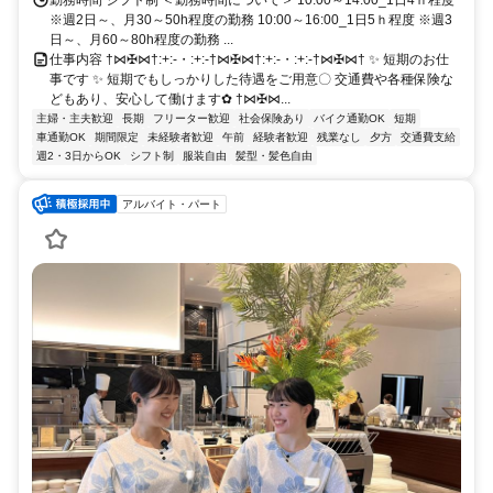
勤務時間 シフト制 ＜勤務時間について＞ 10:00～14:00_1日4ｈ程度
※週2日～、月30～50h程度の勤務 10:00～16:00_1日5ｈ程度 ※週3
日～、月60～80h程度の勤務 ...
仕事内容 †⋈✠⋈†:+:-・:+:-†⋈✠⋈†:+:-・:+:-†⋈✠⋈† ✨ 短期のお仕
事です ✨ 短期でもしっかりした待遇をご用意〇 交通費や各種保険な
どもあり、安心して働けます✿ †⋈✠⋈...
主婦・主夫歓迎
長期
フリーター歓迎
社会保険あり
バイク通勤OK
短期
車通勤OK
期間限定
未経験者歓迎
午前
経験者歓迎
残業なし
夕方
交通費支給
週2・3日からOK
シフト制
服装自由
髪型・髪色自由
アルバイト・パート