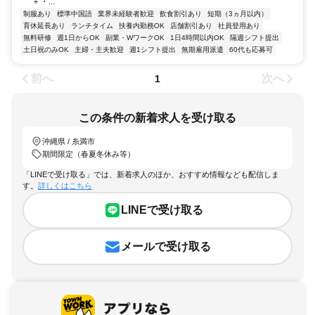
＋・...
制服あり
標準中国語
業界未経験者歓迎
飲食割引あり
短期（3ヵ月以内）
育休延長あり
ランチタイム
扶養内勤務OK
店舗割引あり
社員登用あり
無料研修
週1日からOK
副業・WワークOK
1日4時間以内OK
隔週シフト提出
土日祝のみOK
主婦・主夫歓迎
週1シフト提出
無期雇用派遣
60代も応募可
前へ
次へ
1
この条件の新着求人を受け取る
沖縄県 / 糸満市
期間限定（春夏冬休み等）
「LINEで受け取る」では、新着求人のほか、おすすめ情報なども配信しま
す。
詳しくはこちら
LINEで受け取る
メールで受け取る