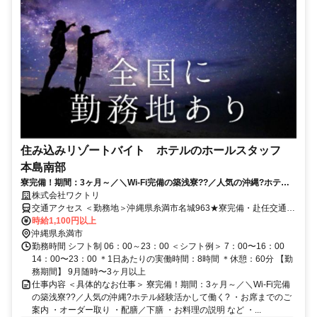
住み込みリゾートバイト ホテルのホールスタッフ
本島南部
寮完備！期間：3ヶ月～／＼Wi-Fi完備の築浅寮??／人気の沖縄?ホテル
経験活かして働く?
株式会社ワクトリ
交通アクセス ＜勤務地＞沖縄県糸満市名城963★寮完備・赴任交通費
支給！ 【東京方面より】 飛行機で羽田空港⇒那覇空港（約2時間45
時給1,100円以上
分） 那覇空港よりタクシーで約20分 ※ご自宅からの通勤も相談OK！
沖縄県糸満市
住み込みを希望されない場合もお気軽にご相談ください。
勤務時間 シフト制 06：00～23：00 ＜シフト例＞ 7：00〜16：00
14：00〜23：00 ＊1日あたりの実働時間：8時間 ＊休憩：60分 【勤
務期間】 9月随時〜3ヶ月以上
仕事内容 ＜具体的なお仕事＞ 寮完備！期間：3ヶ月～／＼Wi-Fi完備
の築浅寮??／人気の沖縄?ホテル経験活かして働く? ・お席までのご
案内 ・オーダー取り ・配膳／下膳 ・お料理の説明 など ・...