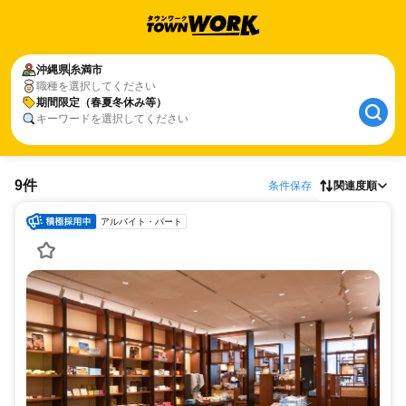
沖縄県
糸満市
職種を選択してください
期間限定（春夏冬休み等）
キーワードを選択してください
9件
条件保存
関連度順
アルバイト・パート