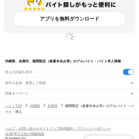
アプリを無料ダウンロード
沖縄県、糸満市、期間限定（春夏冬休み等）のアルバイト・バイト求人情報
求人の詳細を表示
条件を追加・変更して検索
市区町村を追加・変更
関連キーワード
沖縄県 糸満市 土日祝休み
鹿児島県 鹿児島市 期間限定（春夏冬休み等） 期間限定
沖縄県
駅を追加・変更
バイトTOP
沖縄県
糸満市
期間限定（春夏冬休み等）のアルバイト・バ
沖縄県 期間限定（春夏冬休み等） 塾
沖縄県 期間限定（春夏冬休み等） 軽作業
沖縄県
すべて
イト・求人
長崎県 期間限定（春夏冬休み等） 期間限定
那覇市
宜野湾市
石垣市
浦添市
名護市
糸満市
沖縄市
豊見城市
うるま市
宮古島市
職種を追加・変更
ゆいレール
南城市
国頭郡
中頭郡
島尻郡
宮古郡
八重山郡
那覇空港駅
赤嶺駅
小禄駅
奥武山公園駅
壺川駅
旭橋駅
県庁前駅
美栄橋駅
牧志駅
飲食・フードサービス
特徴を追加・変更
安里駅
おもろまち駅
古島駅
市立病院前駅
儀保駅
首里駅
石嶺駅
経塚駅
浦添前田駅
飲食・フードサービス
すべて
ヘルプ・お問い合わせ
サイトマップ
利用規約・プライバシーポリシー
てだこ浦西駅
ホールスタッフ
キッチンスタッフ
皿洗い・洗い場
精肉・鮮魚加工
給食調理
人気
[企業]求人広告の掲載相談
雇用形態を追加・変更
パン屋（ベーカリー）
フードカウンター販売員
バー（BAR）・バーテンダー
日払いOK
高校生歓迎
学生歓迎
深夜の仕事
髪型・髪色自由
ひげOK
ネイルOK