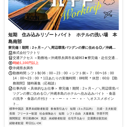
短期 住み込みリゾートバイト ホテルの洗い場 本
島南部
寮完備！期間：2ヶ月～／＼周辺環境バツグンの寮に住める◎／沖縄本
島のホテルへ住み込みバイト
株式会社ワクトリ
交通アクセス ＜勤務地＞沖縄県糸満市名城963★寮完備・赴任交通費
支給！ 【東京方面より】 飛行機で羽田空港⇒那覇空港（約2時間45
時給1,100円以上
分） 那覇空港よりタクシーで約20分 ※ご自宅からの通勤も相談OK！
沖縄県糸満市
住み込みを希望されない場合もお気軽にご相談ください。
勤務時間 シフト制 06：00～23：00 ＜シフト例＞ 7：00〜16：00
14：00〜23：00 ＊1日あたりの実働時間：8時間 ＊休憩：60分 【勤
務期間】 随時募集（応相談）
仕事内容 ＜具体的なお仕事＞ 寮完備！期間：2ヶ月～／＼周辺環境バ
ツグンの寮に住める◎／沖縄本島のホテルへ住み込みバイト ・食器
の洗浄 ・食器の片付け ・＋・ー・＋・ー・＋・ ＼オススメポイン
ト...
標準中国語
業界未経験者歓迎
飲食割引あり
短期（3ヵ月以内）
主婦・主夫歓迎
長期
フリーター歓迎
社会保険あり
短期
シフト自由
大量募集
学歴不問
期間限定
即日勤務OK
英語
未経験者歓迎
住宅手当あり
交通費全額支給
経験者歓迎
即日払いOK