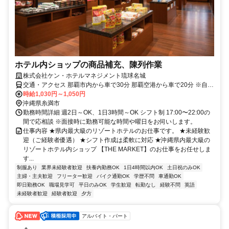
ホテル内ショップの商品補充、陳列作業
株式会社ケン・ホテルマネジメント琉球名城
交通・アクセス 那覇市内から車で30分 那覇空港から車で20分 ※自動
車・バイク通勤可
時給1,030円～1,050円
沖縄県糸満市
勤務時間詳細 週2日～OK、1日3時間～OK シフト制 17:00〜22:00の
間で応相談 ※面接時に勤務可能な時間や曜日をお伺いします。
仕事内容 ★県内最大級のリゾートホテルのお仕事です。 ★未経験歓
迎（ご経験者優遇） ★シフト作成は柔軟に対応 ★沖縄県内最大級の
リゾートホテル内ショップ 【THE MARKET】のお仕事をお任せしま
す...
制服あり
業界未経験者歓迎
扶養内勤務OK
1日4時間以内OK
土日祝のみOK
主婦・主夫歓迎
フリーター歓迎
バイク通勤OK
学歴不問
車通勤OK
即日勤務OK
職場見学可
平日のみOK
学生歓迎
転勤なし
経験不問
英語
未経験者歓迎
経験者歓迎
夕方
アルバイト・パート