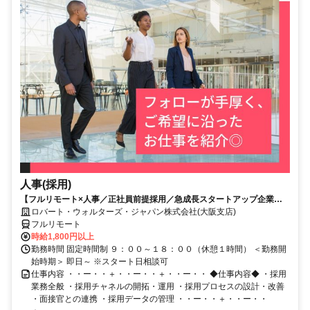
人事(採用)
【フルリモート×人事／正社員前提採用／急成長スタートアップ企業／
英語】Robert Walters
ロバート・ウォルターズ・ジャパン株式会社(大阪支店)
フルリモート
時給1,800円以上
勤務時間 固定時間制 ９：００～１８：００（休憩１時間） ＜勤務開
始時期＞ 即日～ ※スタート日相談可
仕事内容 ・・ー・・＋・・ー・・＋・・ー・・ ◆仕事内容◆ ・採用
業務全般 ・採用チャネルの開拓・運用 ・採用プロセスの設計・改善
・面接官との連携 ・採用データの管理 ・・ー・・＋・・ー・・