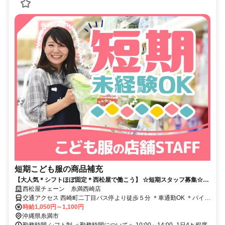
短期こども服の商品補充
【大人気＊シフトほぼ固定＊西松屋で働こう】 ☆短期スタッフ募集☆西
松屋チェーン 糸満西崎店
西松屋チェーン 糸満西崎店
交通アクセス 西崎町二丁目バス停より徒歩５分 ＊車通勤OK ＊バイク
通勤OK ＊自転車通勤OK
時給1,050円～1,100円
沖縄県糸満市