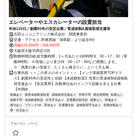
エレベーターやエスカレーターの設置担当
年休120日／創業85年の安定企業／育成体制&資格取得支援有
石田エンジニアリング株式会社 関西事業所
交通・アクセス JR東西線「加島駅」より徒歩9分
月給225,000円～300,000円
大阪府大阪市西淀川区
勤務時間詳細 総労働時間：1ヶ月あたり180時間 8：30～17：30（実
働8時間） ※現場により多少(8：00～17：00など)変動します。
※「残業の多い現場で、たくさん稼ぎたい」という方も相...
仕事内容 ＜＜この求人のポイント＞＞ 【メンテ実績業界TOPクラ
ス】創業85年の安定性と信頼 【未経験歓迎】充実の育成体制&資格取
得支援あり 【安定業界】自動車社会のインフラ設備を支える仕事
【年間休...
制服あり
業界未経験者歓迎
資格取得支援あり
学歴不問
固定時間制
転勤なし
経験不問
未経験者歓迎
住宅手当あり
交通費全額支給
残業なし
研修あり
賞与あり
ブランクOK
育休あり
交通費支給
資格取得手当あり
長期休暇あり
寮・社宅あり
アルバイト・パート