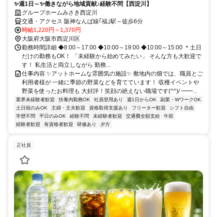
✨週1日～✨働きながら地域貢献♪経験不問【西淀川】
グループホームみさき西淀川
交通・アクセス 阪神なんば線｢福｣駅～徒歩6分
時給1,220円～1,370円
大阪府大阪市西淀川区
勤務時間詳細 ◆8:00～17:00 ◆10:00～19:00 ◆10:00～15:00 ＊土日
だけの勤務もOK！ 「未経験から始めてみたい」 そんな方も大歓迎で
す！ 私生活と両立しながら 勤務...
仕事内容 ✨アットホームな雰囲気の施設✨ 敷地内の畑では、職員とご
利用者様が 一緒に季節の野菜などを育てています！ 収穫イベントや
野菜を使ったお料理も 大好評！笑顔の絶えない職場です(^^)/ ━━...
業界未経験者歓迎
扶養内勤務OK
社員登用あり
週1日からOK
副業・WワークOK
土日祝のみOK
主婦・主夫歓迎
資格取得支援あり
フリーター歓迎
シフト自由
学歴不問
平日のみOK
経験不問
未経験者歓迎
交通費全額支給
午前
経験者歓迎
有資格者歓迎
研修あり
夕方
正社員