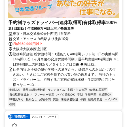
予約制キッズドライバー|連休取得可|有休取得率100%
週3回出勤！年収950万円以上可／塾送迎等
東京・日本交通株式会社西淀川営業所
交通・アクセス 加島駅より徒歩10分
月給350,000円以上
大阪府大阪市西淀川区
勤務時間詳細 総労働時間：1週あたり40時間 シフト制 1日の実働時間
14時間00分 1ヶ月単位の変形労働時間制／週平均実働40時間以内 ※1
日3時間以上の休憩あり／タイミングは自由 ◆隔日勤...
仕事内容 お子様の塾や学校への通学から、妊婦さんのお出かけの付
き添い、ときにはご家族全員でのお買い物の送迎まで。 当社のキッ
ズ・ドライバーは、担当するご家族の家族構成・生活環境に応じた
様々なニーズに...
制服あり
業界未経験者歓迎
ランチタイム
主婦・主夫歓迎
60代も応募可
資格取得支援あり
フリーター歓迎
バイク通勤OK
早朝
学歴不問
車通勤OK
職場見学可
転勤なし
経験不問
英語
未経験者歓迎
午前
経験者歓迎
ネイルOK
夜間
アルバイト・パート