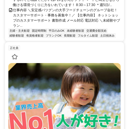
働ける環境づくりに力をいれています！ 8:30～17:30 ＊週5日/...
仕事内容 ＼安定感バツグンの大手フードチェーンのグループ会社！
カスタマーサポート・事務を募集中！／ 【仕事内容】 ネットショッ
プのカスタマーサポート 書類作成 メール対応 電話対応 ＼未経験やブ
ラン...
主婦・主夫歓迎
固定時間制
平日のみOK
未経験者歓迎
交通費全額支給
経験者歓迎
有資格者歓迎
ブランクOK
長期歓迎
フルタイム歓迎
土日祝休み
正社員