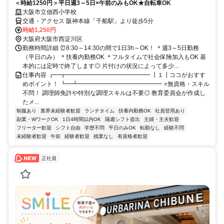
＜時給1250円＞平日週3～5日×午前のみもOK★自転車OK
大阪市立佃西小学校
交通・アクセス 阪神本線「千船駅」より徒歩5分
時給1,250円
大阪府大阪市西淀川区
勤務時間詳細 ⏰8:30～14:30の間で1日3h～OK！ ＊週3～5日勤務
（平日のみ） ＊扶養内勤務OK ＊フルタイムで社会保険加入もOK 基
本的には定時で終了します◎ 片付けの状況によって多少...
仕事内容 ┏━┳━━━━━━━━━━━━━━ ┃１┃ココがおすす
めポイント！ ┗━┻━━━━━━━━━━━━━━ ⭐無資格・スキル
不問！ 調理師免許や特別な調理スキルは不要◎ 教育委員会が作成し
たメ...
制服あり
業界未経験者歓迎
ランチタイム
扶養内勤務OK
社員登用あり
副業・WワークOK
1日4時間以内OK
隔週シフト提出
主婦・主夫歓迎
フリーター歓迎
シフト自由
学歴不問
平日のみOK
転勤なし
経験不問
未経験者歓迎
午前
経験者歓迎
残業なし
有資格者歓迎
正社員