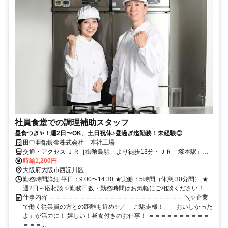
社員食堂での調理補助スタッフ
昼食つき✨！週2日〜OK、土日祝休♪昼過ぎ迄勤務！未経験◎
田中亜鉛鍍金株式会社 本社工場
交通・アクセス ＪＲ［御幣島駅」より徒歩13分・ＪＲ「塚本駅」よ
り徒歩19分
時給1,200円
大阪府大阪市西淀川区
勤務時間詳細 平日：9:00〜14:30 ★実働：5時間（休憩:30分間） ★
週2日～応相談 ✨勤務日数・勤務時間はお気軽にご相談ください！
仕事内容 ＝＝＝＝＝＝＝＝＝＝＝＝＝＝＝＝＝＝＝＝＝＝ ＼✨企業
で働く従業員の方との距離も近め✨／ 「ご馳走様！」「おいしかった
よ」が活力に！ 嬉しい！昼食付きのお仕事！ ＝＝＝＝＝＝＝＝＝＝
＝＝＝...