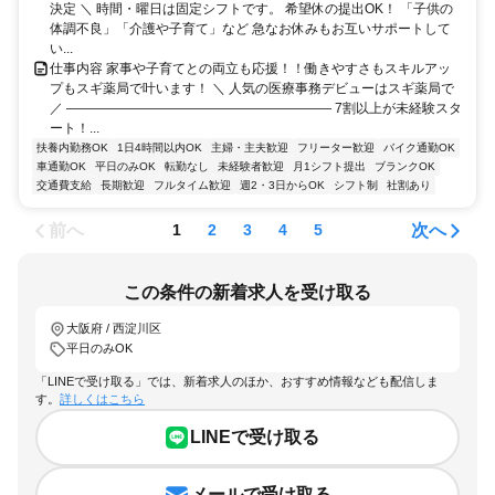
決定 ＼ 時間・曜日は固定シフトです。 希望休の提出OK！ 「子供の
体調不良」「介護や子育て」など 急なお休みもお互いサポートして
い...
仕事内容 家事や子育てとの両立も応援！！働きやすさもスキルアッ
プもスギ薬局で叶います！ ＼ 人気の医療事務デビューはスギ薬局で
／ ―――――――――――――――――――― 7割以上が未経験スタ
ート！...
扶養内勤務OK
1日4時間以内OK
主婦・主夫歓迎
フリーター歓迎
バイク通勤OK
車通勤OK
平日のみOK
転勤なし
未経験者歓迎
月1シフト提出
ブランクOK
交通費支給
長期歓迎
フルタイム歓迎
週2・3日からOK
シフト制
社割あり
前へ
次へ
1
2
3
4
5
この条件の新着求人を受け取る
大阪府 / 西淀川区
平日のみOK
「LINEで受け取る」では、新着求人のほか、おすすめ情報なども配信しま
す。
詳しくはこちら
LINEで受け取る
メールで受け取る