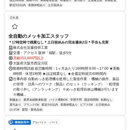
固定時間制
経験不問
未経験者歓迎
研修あり
賞与あり
交通費支給
長期歓迎
駅近5分以内
長期休暇あり
土日祝休み
正社員
全自動のメッキ加工スタッフ
＊17時定時で残業なし＊土日祝休みの完全週休2日＊手当も充実
株式会社近藤技研工業
交通・アクセス 阪神「福駅」徒歩5分
月給252,000円以上
大阪府大阪市西淀川区
勤務時間詳細 総労働時間：1ヶ月あたり160時間 8:00～17:00 ★実働
8時間・休憩1時間 ★ほぼ残業なし ★全週定時就労40時間内
仕事内容 自動めっき処理機を使用した製造作業 ・機械の操作、薬品
の管理 ・治具へのワーク（製品）のセット（ラッキング） ・処理後
の取り外し（アンラッキング） ※めっき処理自体は機械が行います
※機械...
制服あり
業界未経験者歓迎
バイク通勤OK
学歴不問
固定時間制
転勤なし
賞与あり
ブランクOK
駅近5分以内
長期休暇あり
ピアスOK
土日祝休み
ひげOK
髪型・髪色自由
アルバイト・パート