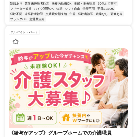
制服あり
業界未経験者歓迎
扶養内勤務OK
主婦・主夫歓迎
60代も応募可
フリーター歓迎
バイク通勤OK
短期
シフト自由
学歴不問
平日のみOK
経験不問
未経験者歓迎
交通費全額支給
午前
経験者歓迎
残業なし
研修あり
ブランクOK
交通費支給
アルバイト・パート
《給与がアップ》グループホームでの介護職員