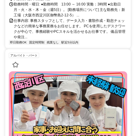
勤務時間・曜日: ●勤務時間 13:00 ～ 16:00 実働：3時間 ●出勤日
月・火・水・木・金（週5日）。 [勤務場所について] 主な勤務先：新
工場（大阪市西淀川区御幣島2-12-5） ...
仕事内容: 事務スタッフとして、データ入力・書類作成・勤怠チェッ
クなどの簡単な事務業務をお任せします。 PCを使用したデスクワー
クが中心で、事務経験やPCスキルを活かせるお仕事です。 備品管理
や発注...
即日勤務OK
固定時間制
残業なし
駅近5分以内
アルバイト・パート