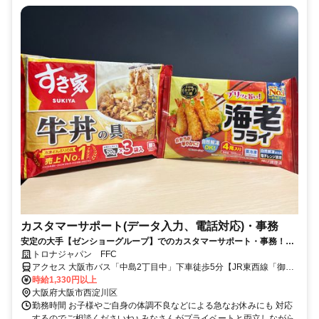
カスタマーサポート(データ入力、電話対応)・事務
安定の大手【ゼンショーグループ】でのカスタマーサポート・事務！土
日休み＆厚待遇で予定の立てやすさ◎
トロナジャパン FFC
アクセス 大阪市バス「中島2丁目中」下車徒歩5分【JR東西線「御幣
島駅」阪神なんば線「出来島駅」より無料送迎バスがでています】
時給1,330円以上
大阪府大阪市西淀川区
勤務時間 お子様やご自身の体調不良などによる急なお休みにも 対応
するのでご相談くださいね♪ みなさんがプライベートと両立しながら