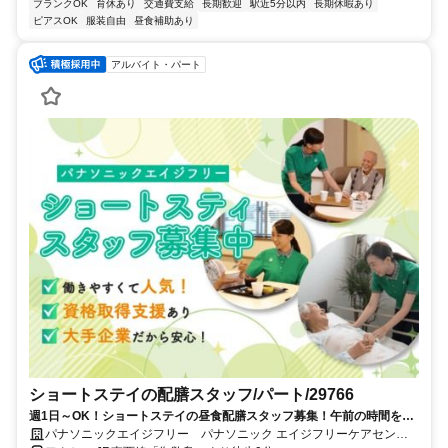
ブランクOK
育休あり
交通費支給
長期歓迎
駅近5分以内
長期休暇あり
ピアスOK
服装自由
昼食補助あり
アルバイト・パート
ショートステイの配膳スタッフ/パート/29766
週1日～OK！ショートステイの昼食配膳スタッフ募集！午前の時間を活
用して現場をサポートいただけませんか。ご家族の介護でお悩みの方、
パナソニックエイジフリー パナソニック エイジフリーケアセンタ