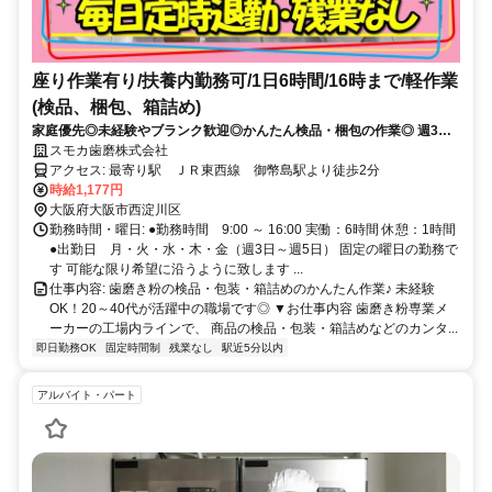
座り作業有り/扶養内勤務可/1日6時間/16時まで/軽作業
(検品、梱包、箱詰め)
家庭優先◎未経験やブランク歓迎◎かんたん検品・梱包の作業◎ 週3日
～扶養内で働ける◎20代～40代活躍中
スモカ歯磨株式会社
アクセス: 最寄り駅 ＪＲ東西線 御幣島駅より徒歩2分
時給1,177円
大阪府大阪市西淀川区
勤務時間・曜日: ●勤務時間 9:00 ～ 16:00 実働：6時間 休憩：1時間
●出勤日 月・火・水・木・金（週3日～週5日） 固定の曜日の勤務で
す 可能な限り希望に沿うように致します ...
仕事内容: 歯磨き粉の検品・包装・箱詰めのかんたん作業♪ 未経験
OK！20～40代が活躍中の職場です◎ ▼お仕事内容 歯磨き粉専業メ
ーカーの工場内ラインで、 商品の検品・包装・箱詰めなどのカンタ...
即日勤務OK
固定時間制
残業なし
駅近5分以内
アルバイト・パート