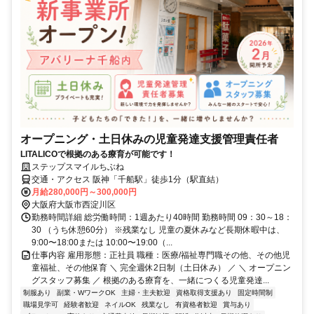
オープニング・土日休みの児童発達支援管理責任者
LITALICOで根拠のある療育が可能です！
ステップスマイルちぶね
交通・アクセス 阪神「千船駅」徒歩1分（駅直結）
月給280,000円～300,000円
大阪府大阪市西淀川区
勤務時間詳細 総労働時間：1週あたり40時間 勤務時間 09：30～18：
30 （うち休憩60分） ※残業なし 児童の夏休みなど長期休暇中は、
9:00〜18:00または 10:00〜19:00（...
仕事内容 雇用形態：正社員 職種：医療/福祉専門職その他、その他児
童福祉、その他保育 ＼ 完全週休2日制（土日休み） ／ ＼ オープニン
グスタッフ募集 ／ 根拠のある療育を、一緒につくる児童発達...
制服あり
副業・WワークOK
主婦・主夫歓迎
資格取得支援あり
固定時間制
職場見学可
経験者歓迎
ネイルOK
残業なし
有資格者歓迎
賞与あり