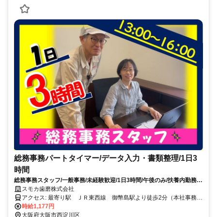
総務事務パートタイマー/データ入力・書類整理/1日3
時間
総務事務スタッフ/一般事務/未経験歓迎/1日3時間/午後のみ/扶養内勤務/
服装自由
スモカ歯磨株式会社
アクセス: 最寄り駅 ＪＲ東西線 御幣島駅より徒歩2分（本社事務
所）
時給1,177円
大阪府大阪市西淀川区