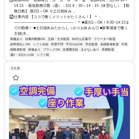
14:15 ・最低勤務日数（週）：3日 9：30～14：15（休憩なし） 【勤
務日数】 週3日～OK ※土日祝休み ...
仕事内容 【ココで働くメリットがたくさん！】 ＊・
――――――――――――――――・＊ ■週3日～OK！9:30~14:15ま
での勤務！ ■土日祝休みだからしっかりお休みも◎ ■家事感覚で働く
主婦(夫...
制服あり
扶養内勤務OK
主婦・主夫歓迎
60代も応募可
フリーター歓迎
給料前払いOK
シフト自由
学歴不問
平日のみOK
学生歓迎
未経験者歓迎
午前
経験者歓迎
研修あり
ブランクOK
交通費支給
まかないあり
長期歓迎
週2・3日からOK
シフト制
正社員