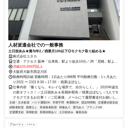
人材派遣会社での一般事務
土日祝休み★賞与年2／残業月10h以下◎モクモク取り組める★
株式会社ユタカ
交通・アクセス 阪神「出来島」駅より徒歩10分／JR「尼崎」駅より
車で15分／阪神「尼崎」駅より車で10分
月給220,000円以上
大阪府大阪市西淀川区
勤務時間詳細 実働時間：1日あたり8時間 平均勤務日数：1ヶ月あた
り20日 〜 23日 8:30～17:30 ・残業ほぼなし
仕事内容 「働くなら、キレイな場所で、自分らしく。」 2020年誕生
の新オフィス！ ✅土日祝休み＆長期休暇有 ✅残業ほぼなし ✅1人でモ
クモクできるお仕事！ ✅ご応募後、メールにて履歴書送付お願いし...
主婦・主夫歓迎
バイク通勤OK
学歴不問
車通勤OK
固定時間制
交通費全額支給
経験者歓迎
残業なし
有資格者歓迎
研修あり
賞与あり
ブランクOK
交通費支給
長期歓迎
長期休暇あり
土日祝休み
服装自由
アルバイト・パート