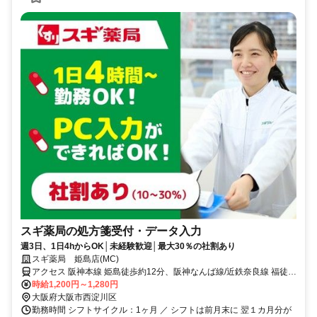
スギ薬局の処方箋受付・データ入力
週3日、1日4hからOK│未経験歓迎│最大30％の社割あり
スギ薬局 姫島店(MC)
アクセス 阪神本線 姫島徒歩約12分、阪神なんば線/近鉄奈良線 福徒歩
約11分、阪神本線 千船徒歩約13分
時給1,200円～1,280円
大阪府大阪市西淀川区
勤務時間 シフトサイクル：1ヶ月 ／ シフトは前月末に 翌１カ月分が