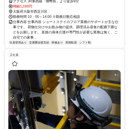
ご両親の介護が落ち着かれた方、 介護に関心がある方も大歓迎です。
ー大阪西淀川・ショートステイ
アクセス JR東西線「御幣島」より徒歩9分
時給1,180円
大阪府大阪市西淀川区
勤務時間 10：00～14:00 ※勤務日数応相談
仕事内容 仕事内容 ショートステイのフロア業務のサポートが主な仕
事です。 荷物仕分けやお飲み物の提供、調理済み昼食の配膳下膳な
どをお願します。 直接の身体介護や専門性が必要な業務は無く、ご
自宅での家事...
社員登用あり
交通費全額支給
研修あり
長期歓迎
シフト制
正社員