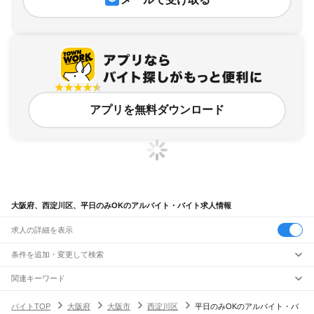
アプリを無料ダウンロード
大阪府、西淀川区、平日のみOKのアルバイト・バイト求人情報
求人の詳細を表示
条件を追加・変更して検索
市区町村を追加・変更
関連キーワード
大阪府 大阪市 西区 平日のみ
大阪府 大阪市 西淀川区 午前中のみ
大阪府
駅を追加・変更
バイトTOP
大阪府
大阪市
西淀川区
平日のみOKのアルバイト・バ
大阪府 大阪市 東淀川区 平日のみOK 短時間勤務
大阪府 大阪市 北区 平日のみ
大阪府
すべて