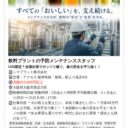
飲料プラントの予防メンテナンススタッフ
U45限定＊全国出張でガッツリ稼ぐ。食の安全を守り抜く！
シマプラント株式会社
交通・アクセス 阪神本線「姫島」駅より徒歩4分
月給313,200円以上
大阪府大阪市西淀川区
勤務時間詳細 実働時間：1日あたり8時間 平均勤務日数：1ヶ月あた
り20日 〜 21日 8:30～17:00
仕事内容 ＊今の収入を変えたい、本気で稼ぎたい方へ ＊月収44万円
以上も可能。出張手当で稼ぐ！ ＊未経験から食の安全を守る一生モ
ノの技術 ＊休み希望も通りやすい時代に合わせた環境 ＊競合とも助
け合うワ...
業界未経験者歓迎
主婦・主夫歓迎
資格取得支援あり
フリーター歓迎
学歴不問