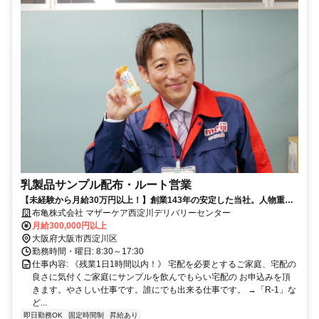
乳製品サンプル配布・ルート営業
【未経験から月給30万円以上！】創業143年の安定した当社。人物重
視・年齢学歴不問です！
布亀株式会社 マザーケア西淀川デリバリーセンター
月給300,000円以上
大阪府大阪市西淀川区
勤務時間・曜日: 8:30～17:30
仕事内容: 《残業1日1時間以内！》 宅配を必要とするご家庭、宅配の
良さに気付くご家庭にサンプルを飲んでもらい宅配の お申込みを頂
きます。やさしい仕事です。誰にでも出来る仕事です。 →「R-1」な
ど...
即日勤務OK
固定時間制
昇給あり