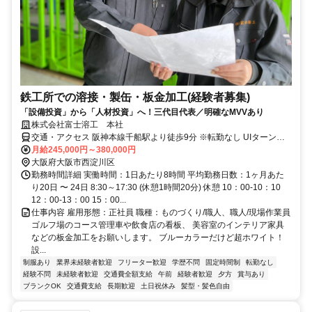
鉄工所での溶接・製缶・板金加工(経験者募集)
「設備投資」から「人材投資」へ！三代目代表／明確なMVVあり
株式会社富士溶工 本社
交通・アクセス 阪神本線千船駅より徒歩9分 ※転勤なし UIターン歓
迎
月給245,000円～380,000円
大阪府大阪市西淀川区
勤務時間詳細 実働時間：1日あたり8時間 平均勤務日数：1ヶ月あた
り20日 〜 24日 8:30～17:30 (休憩1時間20分) 休憩 10：00-10：10
12：00-13：00 15：00...
仕事内容 雇用形態：正社員 職種：ものづくり/職人、職人/現場作業員
ゴルフ場のコース管理車や飲食店の看板、 美容室のインテリア家具
などの板金加工をお願いします。 ブルーカラーだけど超ホワイト！
設...
制服あり
業界未経験者歓迎
フリーター歓迎
学歴不問
固定時間制
転勤なし
経験不問
未経験者歓迎
交通費全額支給
午前
経験者歓迎
夕方
賞与あり
ブランクOK
交通費支給
長期歓迎
土日祝休み
髪型・髪色自由