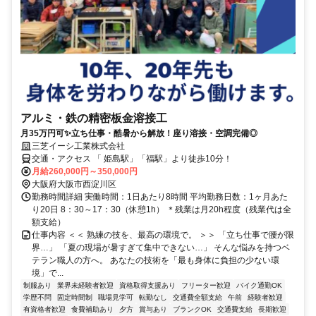
アルミ・鉄の精密板金溶接工
月35万円可✨立ち仕事・酷暑から解放！座り溶接・空調完備◎
三芝イーシ工業株式会社
交通・アクセス 「 姫島駅」「福駅」より徒歩10分！
月給260,000円～350,000円
大阪府大阪市西淀川区
勤務時間詳細 実働時間：1日あたり8時間 平均勤務日数：1ヶ月あた
り20日 8：30～17：30（休憩1h） ＊残業は月20h程度（残業代は全
額支給）
仕事内容 ＜＜ 熟練の技を、最高の環境で。 ＞＞ 「立ち仕事で腰が限
界…」 「夏の現場が暑すぎて集中できない…」 そんな悩みを持つベ
テラン職人の方へ。 あなたの技術を「最も身体に負担の少ない環
境」で...
制服あり
業界未経験者歓迎
資格取得支援あり
フリーター歓迎
バイク通勤OK
学歴不問
固定時間制
職場見学可
転勤なし
交通費全額支給
午前
経験者歓迎
有資格者歓迎
食費補助あり
夕方
賞与あり
ブランクOK
交通費支給
長期歓迎