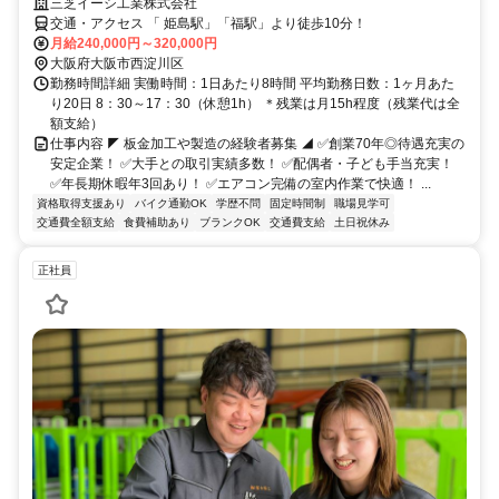
三芝イーシ工業株式会社
交通・アクセス 「 姫島駅」「福駅」より徒歩10分！
月給240,000円～320,000円
大阪府大阪市西淀川区
勤務時間詳細 実働時間：1日あたり8時間 平均勤務日数：1ヶ月あた
り20日 8：30～17：30（休憩1h） ＊残業は月15h程度（残業代は全
額支給）
仕事内容 ◤ 板金加工や製造の経験者募集 ◢ ✅創業70年◎待遇充実の
安定企業！ ✅大手との取引実績多数！ ✅配偶者・子ども手当充実！
✅年長期休暇年3回あり！ ✅エアコン完備の室内作業で快適！ ...
資格取得支援あり
バイク通勤OK
学歴不問
固定時間制
職場見学可
交通費全額支給
食費補助あり
ブランクOK
交通費支給
土日祝休み
正社員