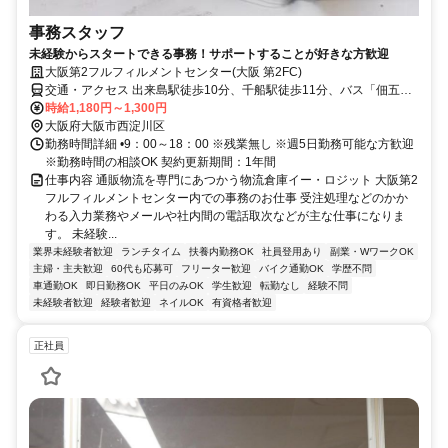
事務スタッフ
未経験からスタートできる事務！サポートすることが好きな方歓迎
大阪第2フルフィルメントセンター(大阪 第2FC)
交通・アクセス 出来島駅徒歩10分、千船駅徒歩11分、バス「佃五丁
目」駅4分
時給1,180円～1,300円
大阪府大阪市西淀川区
勤務時間詳細 •9：00～18：00 ※残業無し ※週5日勤務可能な方歓迎
※勤務時間の相談OK 契約更新期間：1年間
仕事内容 通販物流を専門にあつかう物流倉庫イー・ロジット 大阪第2
フルフィルメントセンター内での事務のお仕事 受注処理などのかか
わる入力業務やメールや社内間の電話取次などが主な仕事になりま
す。 未経験...
業界未経験者歓迎
ランチタイム
扶養内勤務OK
社員登用あり
副業・WワークOK
主婦・主夫歓迎
60代も応募可
フリーター歓迎
バイク通勤OK
学歴不問
車通勤OK
即日勤務OK
平日のみOK
学生歓迎
転勤なし
経験不問
未経験者歓迎
経験者歓迎
ネイルOK
有資格者歓迎
正社員