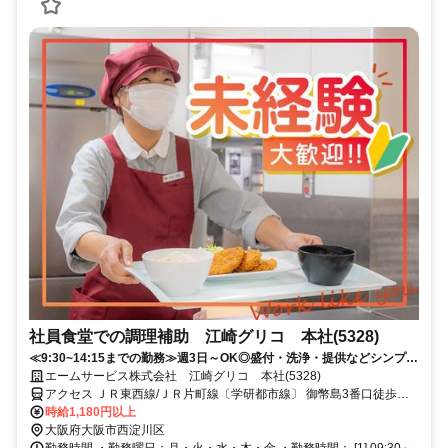
社員食堂での調理補助 江崎グリコ 本社(5328)
≪9:30~14:15までの勤務≫週3日～OK◎盛付・洗浄・提供などシンプル
作業が中心♪主婦(夫)さん活躍中！
エームサービス株式会社 江崎グリコ 本社(5328)
アクセス ＪＲ東西線/ＪＲ片町線〔学研都市線〕 御幣島3番口徒歩約
15分、ＪＲ東海道本線 塚本西口徒歩約15分、ＪＲ東西線/ＪＲ片町線
時給1,180円以上
〔学研都市線〕 加島出口1徒歩約15分 ※住所から自動設定している
大阪府大阪市西淀川区
ため、MAPの位置がずれている場合がございます
勤務時間 ・勤務曜日：月・火・水・木・金 ・勤務時間： [1] 09:30～