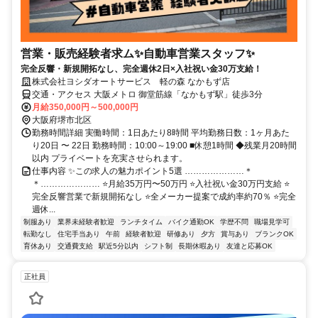
営業・販売経験者求ム✨自動車営業スタッフ✨
完全反響・新規開拓なし、完全週休2日×入社祝い金30万支給！
株式会社ヨシダオートサービス 軽の森 なかもず店
交通・アクセス 大阪メトロ 御堂筋線「なかもず駅」徒歩3分
月給350,000円～500,000円
大阪府堺市北区
勤務時間詳細 実働時間：1日あたり8時間 平均勤務日数：1ヶ月あた
り20日 〜 22日 勤務時間：10:00～19:00 ■休憩1時間 ◆残業月20時間
以内 プライベートを充実させられます。
仕事内容 ✨この求人の魅力ポイント5選 …………………＊
＊………………… ⭐月給35万円〜50万円 ⭐入社祝い金30万円支給 ⭐
完全反響営業で新規開拓なし ⭐全メーカー提案で成約率約70％ ⭐完全
週休...
制服あり
業界未経験者歓迎
ランチタイム
バイク通勤OK
学歴不問
職場見学可
転勤なし
住宅手当あり
午前
経験者歓迎
研修あり
夕方
賞与あり
ブランクOK
育休あり
交通費支給
駅近5分以内
シフト制
長期休暇あり
友達と応募OK
正社員