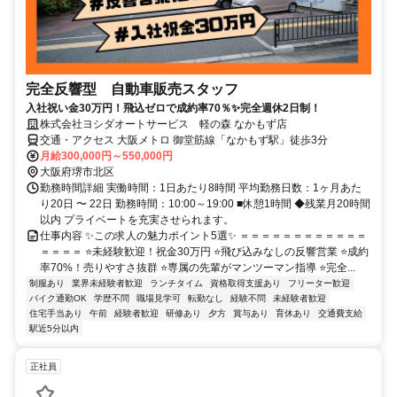
完全反響型 自動車販売スタッフ
入社祝い金30万円！飛込ゼロで成約率70％✨完全週休2日制！
株式会社ヨシダオートサービス 軽の森 なかもず店
交通・アクセス 大阪メトロ 御堂筋線「なかもず駅」徒歩3分
月給300,000円～550,000円
大阪府堺市北区
勤務時間詳細 実働時間：1日あたり8時間 平均勤務日数：1ヶ月あた
り20日 〜 22日 勤務時間：10:00～19:00 ■休憩1時間 ◆残業月20時間
以内 プライベートを充実させられます。
仕事内容 ✨この求人の魅力ポイント5選✨ ＝＝＝＝＝＝＝＝＝＝＝＝
＝＝＝＝ ⭐未経験歓迎！祝金30万円 ⭐飛び込みなしの反響営業 ⭐成約
率70%！売りやすさ抜群 ⭐専属の先輩がマンツーマン指導 ⭐完全...
制服あり
業界未経験者歓迎
ランチタイム
資格取得支援あり
フリーター歓迎
バイク通勤OK
学歴不問
職場見学可
転勤なし
経験不問
未経験者歓迎
住宅手当あり
午前
経験者歓迎
研修あり
夕方
賞与あり
育休あり
交通費支給
駅近5分以内
正社員