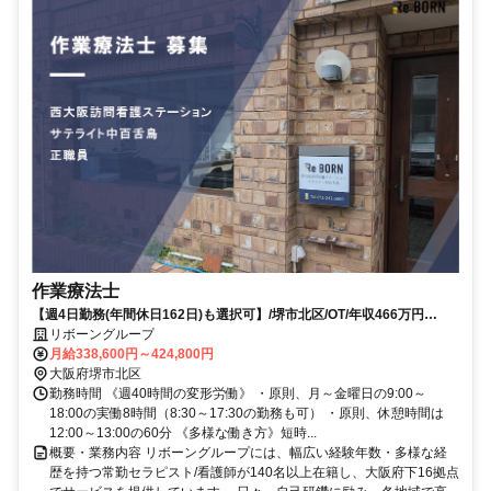
作業療法士
【週4日勤務(年間休日162日)も選択可】/堺市北区/OT/年収466万円
～/2026年7月以降入社
リボーングループ
月給338,600円～424,800円
大阪府堺市北区
勤務時間 《週40時間の変形労働》 ・原則、月～金曜日の9:00～
18:00の実働8時間（8:30～17:30の勤務も可） ・原則、休憩時間は
12:00～13:00の60分 《多様な働き方》短時...
概要・業務内容 リボーングループには、幅広い経験年数・多様な経
歴を持つ常勤セラピスト/看護師が140名以上在籍し、大阪府下16拠点