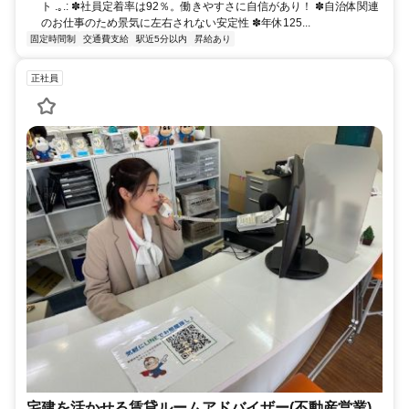
ト .｡.: ✽社員定着率は92％。働きやすさに自信があり！ ✽自治体関連
のお仕事のため景気に左右されない安定性 ✽年休125...
固定時間制
交通費支給
駅近5分以内
昇給あり
正社員
宅建を活かせる賃貸ルームアドバイザー(不動産営業)