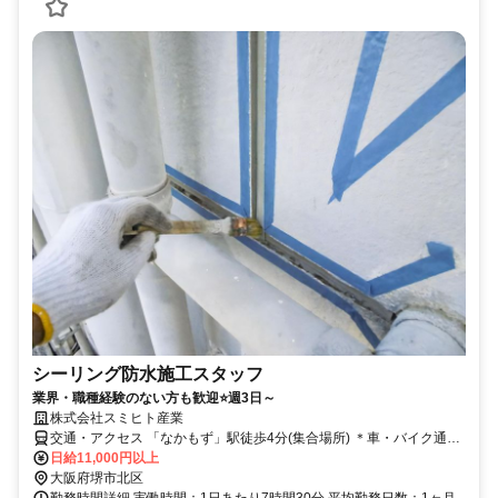
シーリング防水施工スタッフ
業界・職種経験のない方も歓迎⭐週3日～
株式会社スミヒト産業
交通・アクセス 「なかもず」駅徒歩4分(集合場所) ＊車・バイク通勤
OK
日給11,000円以上
大阪府堺市北区