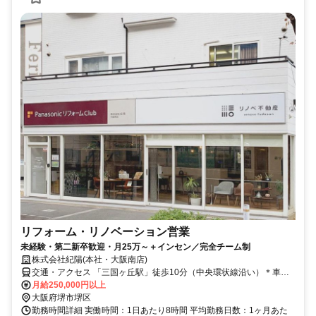
リフォーム・リノベーション営業
未経験・第二新卒歓迎・月25万～＋インセン／完全チーム制
株式会社紀陽(本社・大阪南店)
交通・アクセス 「三国ヶ丘駅」徒歩10分（中央環状線沿い）＊車通
勤OK！
月給250,000円以上
大阪府堺市堺区
勤務時間詳細 実働時間：1日あたり8時間 平均勤務日数：1ヶ月あた