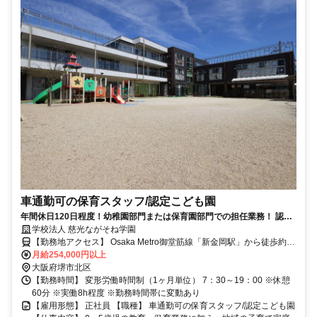
車通勤可の保育スタッフ/認定こども園
年間休日120日程度！幼稚園部門または保育園部門での担任業務！ 認定
こども園での保育スタッフ（正職員）募集中！
学校法人 慈光ながそね学園
【勤務地アクセス】 Osaka Metro御堂筋線「新金岡駅」から徒歩約10
分 Osaka Metro御堂筋線「なかもず駅」から徒歩約14分 南海高野
月給254,000円以上
線・泉北線「中百舌鳥駅」から徒歩約16分 〇車・マイカー通勤
大阪府堺市北区
OK（要相談）
【勤務時間】 変形労働時間制（1ヶ月単位） 7：30～19：00 ※休憩
60分 ※実働8h程度 ※勤務時間帯に変動あり
【雇用形態】 正社員 【職種】 車通勤可の保育スタッフ/認定こども園