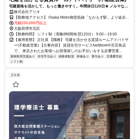
宅建資格を活かして、もっと働きやすく。年間休日120日★ ノルマな
し・反響営業！来店されたお客様へのご提案が中心です。
株式会社アリオ
【勤務地アクセス】 Osaka Metro御堂筋線「なかもず駅」より徒歩約
2分 南海電鉄高野線・泉北高速鉄道線「中百舌鳥駅」より徒歩約2分
月給250,000円以上
大阪府堺市北区
【勤務時間】 シフト制（実働8時間/休憩120分） 9:00～19:00
【雇用形態】 正社員 【職種】 宅建を活かせる賃貸ルームアドバイザ
ー(不動産営業) 【仕事内容】 賃貸住宅サービスNetWork中百舌鳥店
で、 来店されたお客様へお部屋探しのお手伝いをする反響営業...
資格取得支援あり
住宅手当あり
経験者歓迎
研修あり
賞与あり
交通費支給
シフト制
正社員