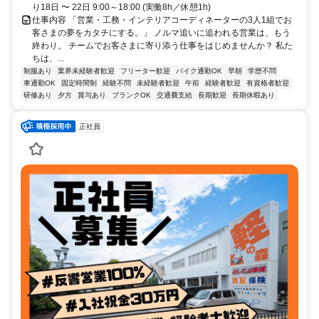
り18日 〜 22日 9:00～18:00 (実働8h／休憩1h)
仕事内容 「営業・工務・インテリアコーディネーターの3人1組でお
客さまの夢をカタチにする。」 ノルマ追いに追われる営業は、もう
終わり。 チームでお客さまに寄り添う仕事をはじめませんか？ 私た
ちは、...
制服あり
業界未経験者歓迎
フリーター歓迎
バイク通勤OK
早朝
学歴不問
車通勤OK
固定時間制
経験不問
未経験者歓迎
午前
経験者歓迎
有資格者歓迎
研修あり
夕方
賞与あり
ブランクOK
交通費支給
長期歓迎
長期休暇あり
正社員