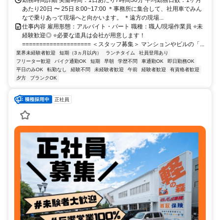
勤務時間詳細 実働時間：1日あたり7時間30分 平均勤務日数：1ヶ月
あたり20日 〜 25日 8:00~17:00 ＊事務所に集合して、社用車でみん
なで乗りあって現場へと向かいます。 ＊遠方の現場...
仕事内容 雇用形態：アルバイト・パート 職種：職人/現場作業員 ⭐未
経験歓迎◎ ⭐必要な道具は会社が用意します！
==================== ＜スタッフ募集＞ マンションやビルの「...
業界未経験者歓迎
短期（3ヵ月以内）
ランチタイム
社員登用あり
フリーター歓迎
バイク通勤OK
短期
早朝
学歴不問
車通勤OK
即日勤務OK
平日のみOK
転勤なし
経験不問
未経験者歓迎
午前
経験者歓迎
有資格者歓迎
夕方
ブランクOK
正社員