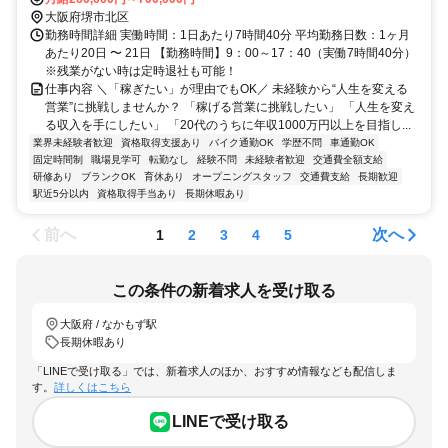
大阪府堺市北区
勤務時間詳細 実働時間：1日あたり7時間40分 平均勤務日数：1ヶ月
あたり20日 〜 21日 【勤務時間】9：00～17：40（実働7時間40分）
※残業がない時は定時退社も可能！
仕事内容 ＼「稼ぎたい」が理由でもOK／ 未経験から“人生を変える
営業”に挑戦しませんか？ 「稼げる営業に挑戦したい」 「人生を変え
る収入を手にしたい」 「20代のうちに年収1000万円以上を目指し...
業界未経験者歓迎
資格取得支援あり
バイク通勤OK
学歴不問
車通勤OK
固定時間制
職場見学可
転勤なし
経験不問
未経験者歓迎
交通費全額支給
研修あり
ブランクOK
育休あり
オープニングスタッフ
交通費支給
長期歓迎
駅近5分以内
資格取得手当あり
長期休暇あり
前へ
次へ
1
2
3
4
5
この条件の新着求人を受け取る
大阪府 / なかもず駅
長期休暇あり
「LINEで受け取る」では、新着求人のほか、おすすめ情報なども配信しま
す。
詳しくはこちら
LINEで受け取る