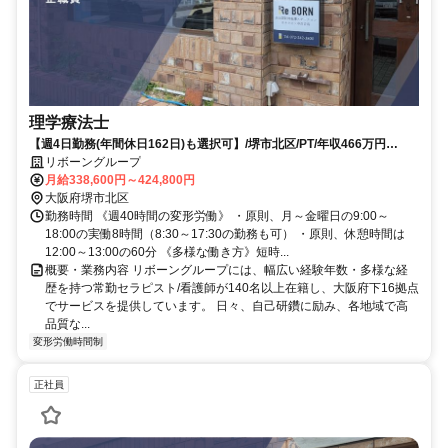
理学療法士
【週4日勤務(年間休日162日)も選択可】/堺市北区/PT/年収466万円
～/2026年7月以降入社
リボーングループ
月給338,600円～424,800円
大阪府堺市北区
勤務時間 《週40時間の変形労働》 ・原則、月～金曜日の9:00～
18:00の実働8時間（8:30～17:30の勤務も可） ・原則、休憩時間は
12:00～13:00の60分 《多様な働き方》短時...
概要・業務内容 リボーングループには、幅広い経験年数・多様な経
歴を持つ常勤セラピスト/看護師が140名以上在籍し、大阪府下16拠点
でサービスを提供しています。 日々、自己研鑽に励み、各地域で高
品質な...
変形労働時間制
正社員