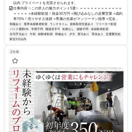
以内 プライベートを充実させられます。
仕事内容 ✨この求人の魅力ポイント5選✨ ＝＝＝＝＝＝＝＝＝＝＝＝
＝＝＝＝ ⭐未経験歓迎！祝金30万円 ⭐飛び込みなしの反響営業 ⭐成約
率70%！売りやすさ抜群 ⭐専属の先輩がマンツーマン指導 ⭐完全...
制服あり
業界未経験者歓迎
ランチタイム
資格取得支援あり
フリーター歓迎
バイク通勤OK
学歴不問
職場見学可
転勤なし
経験不問
未経験者歓迎
住宅手当あり
午前
経験者歓迎
研修あり
夕方
賞与あり
育休あり
交通費支給
駅近5分以内
正社員