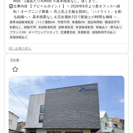
時間：1週あたり40時間 ※基本残業なし。遅くまで...
仕事内容 【 アピールポイント 】 ✨ 2026年8月より新オフィスへ移
転！オープニング募集 ✨ 売上至上主義を脱却し「ハイライト」を創
る組織へ ✨ 基本残業なし＆完全週休2日で家族との時間を確保 ✨...
業界未経験者歓迎
バイク通勤OK
学歴不問
車通勤OK
固定時間制
職場見学可
転勤なし
経験不問
未経験者歓迎
経験者歓迎
有資格者歓迎
研修あり
賞与あり
ブランクOK
オープニングスタッフ
交通費支給
長期歓迎
資格取得手当あり
長期休暇あり
同じ企業の求人
正社員