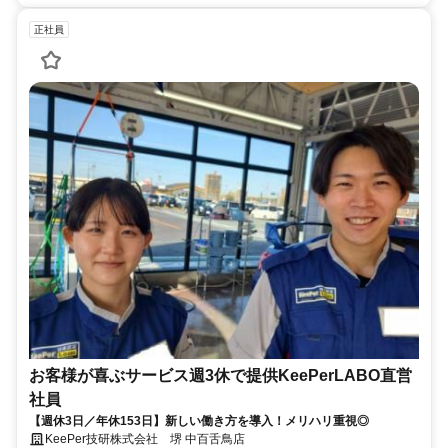
正社員
お客様が喜ぶサービス週3休で提供KeePerLABO直営
社員
【週休3日／年休153日】新しい働き方を導入！メリハリ重視◎
KeePer技研株式会社 堺 中百舌鳥店