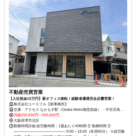
不動産売買営業
【入社祝金10万円】新オフィス移転！経験者優遇完全反響営業！
株式会社ユースフル【新事務所】
交通・アクセス なかもず駅（Osaka Metro御堂筋線） ・中百舌鳥駅
（南海高野線・泉北高速鉄道） 徒歩: 約 6〜9分
月給250,000円～500,000円
大阪府堺市北区
勤務時間詳細 総労働時間：1週あたり40時間 ⏰ 勤務時間 ⏰
─────────────────── 9:00～18:00（休憩60分） ※総労働