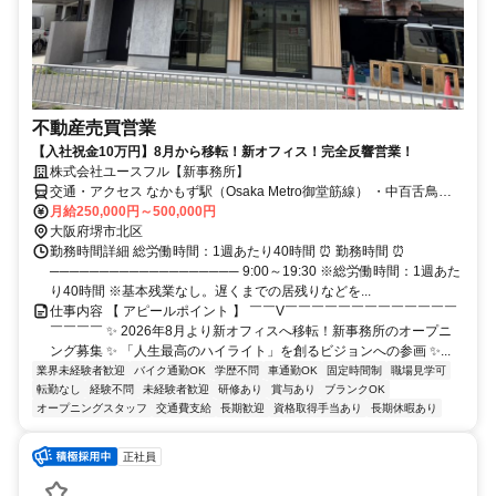
不動産売買営業
【入社祝金10万円】8月から移転！新オフィス！完全反響営業！
株式会社ユースフル【新事務所】
交通・アクセス なかもず駅（Osaka Metro御堂筋線） ・中百舌鳥駅
（南海高野線・泉北高速鉄道） 徒歩: 約 6〜9分
月給250,000円～500,000円
大阪府堺市北区
勤務時間詳細 総労働時間：1週あたり40時間 ⏰ 勤務時間 ⏰
─────────────────── 9:00～19:30 ※総労働時間：1週あた
り40時間 ※基本残業なし。遅くまでの居残りなどを...
仕事内容 【 アピールポイント 】 ￣￣V￣￣￣￣￣￣￣￣￣￣￣￣￣
￣￣￣￣ ✨ 2026年8月より新オフィスへ移転！新事務所のオープニ
ング募集 ✨ 「人生最高のハイライト」を創るビジョンへの参画 ✨...
業界未経験者歓迎
バイク通勤OK
学歴不問
車通勤OK
固定時間制
職場見学可
転勤なし
経験不問
未経験者歓迎
研修あり
賞与あり
ブランクOK
オープニングスタッフ
交通費支給
長期歓迎
資格取得手当あり
長期休暇あり
正社員