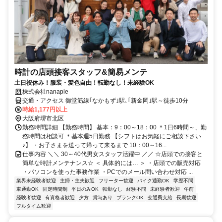
時計の店頭接客スタッフ&簡易メンテ
土日祝休み！服装・髪色自由！転勤なし！未経験OK
株式会社nanaple
交通・アクセス 御堂筋線｢なかもず｣駅､｢新金岡｣駅～徒歩10分
時給1,177円以上
大阪府堺市北区
勤務時間詳細 【勤務時間】 基本：9：00～18：00 ＊1日6時間～、勤
務時間は相談可 ＊基本週5日勤務 【シフトはお気軽にご相談下さい
♪】 ・お子さまを送って帰って来るまで 10：00～16...
仕事内容 ＼＼ 30～40代男女スタッフ活躍中 ／／ ☆店頭での接客と
簡単な時計メンテナンス☆ ＜ 具体的には… ＞ ・店頭での販売対応
・パソコンを使った事務作業 ・PCでのメール問い合わせ対応 ...
業界未経験者歓迎
主婦・主夫歓迎
フリーター歓迎
バイク通勤OK
学歴不問
車通勤OK
固定時間制
平日のみOK
転勤なし
経験不問
未経験者歓迎
午前
経験者歓迎
有資格者歓迎
夕方
賞与あり
ブランクOK
交通費支給
長期歓迎
フルタイム歓迎