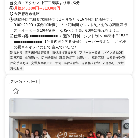
交通・アクセス 中百舌鳥駅より車で3分
月給240,000円～310,000円
大阪府堺市北区
勤務時間詳細 総労働時間：1ヶ月あたり167時間 勤務時間：
9:00~20:00（実働10時間） ＊上記時間でシフト制／お休み調整可 ラ
ストオーダーを19時変更！ なるべく全員が20時に帰れるよう...
仕事内容 ■■■■■■■■■■■■■ ＜ 週休3日制｜シフト制 ＞ 年間休日153日
■■■■■■■■■■■■■ 【仕事内容と初期研修】 キーパーラボは、 お客様
の愛車をキレイにして 喜んでいただく...
制服あり
業界未経験者歓迎
資格取得支援あり
フリーター歓迎
バイク通勤OK
学歴不問
車通勤OK
固定時間制
職場見学可
転勤なし
経験不問
未経験者歓迎
住宅手当あり
交通費全額支給
午前
経験者歓迎
有資格者歓迎
研修あり
夕方
賞与あり
アルバイト・パート