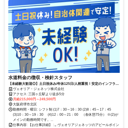
水道料金の徴収・検針スタッフ
【未経験大歓迎◎】土日祝休み/年休125日/人柄重視！安定のインフラ事
業で新職種にチャレンジ！
ヴェオリア・ジェネッツ株式会社
アクセス: 三国ヶ丘駅より徒歩5分
月給215,000円～249,500円
大阪府堺市北区
勤務時間・曜日: シフト制 (1)7：30～16：30 (2)8：45～17：45
(3)10：30～19：30 (4)12：00～21：00 （各休憩75分） ※(2)が
メインの勤務時間です。...
仕事内容: 【お仕事詳細】 :.｡.ヴェオリアジェネッツのアピールポイン