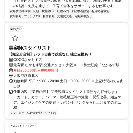
【仕事内容】 0～5歳児の教育・保育業務に加え、地域の子育て家庭
の相談・支援を通じて、子育て全体をサポートするお仕事です。 ...
変形労働時間制
長期
車通勤OK
経験不問
未経験者歓迎
有資格者歓迎
賞与あり
ブランクOK
育休あり
交通費支給
長期休暇あり
業務委託
美容師スタイリスト
【完全歩合制】シフト自由で残業なし 独立支援あり
COCOなかもず店
最寄駅 なかもず駅 交通アクセス 大阪メトロ御堂筋線「なかもず駅」
から徒歩2分
月給250,000円～800,000円
大阪府堺市北区
勤務時間 平日：9:00～20:00 土日：9:00～20:00 ※上記時間内で自由
出勤
仕事内容 【業務内容】 ▽美容師スタイリスト業務をお任せします。
・カット、カラー、パーマ、縮毛矯正等の施術 ・髪質改善、頭皮ケ
ア、エイジングケアの提案 ・カウンセリングから仕上げまでの全工
程...
シフト自由
経験者歓迎
シフト制
アルバイト・パート