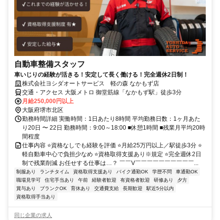
自動車整備スタッフ
車いじりの経験が活きる！安定して長く働ける！完全週休2日制！
株式会社ヨシダオートサービス 軽の森 なかもず店
交通・アクセス 大阪メトロ 御堂筋線「なかもず駅」徒歩3分
月給250,000円以上
大阪府堺市北区
勤務時間詳細 実働時間：1日あたり8時間 平均勤務日数：1ヶ月あた
り20日 〜 22日 勤務時間：9:00～18:00 ■休憩1時間 ■残業月平均20時
間程度
仕事内容 ⭐資格なしでも経験を評価 ⭐月給25万円以上／駅徒歩3分 ⭐
軽自動車中心で負担少なめ ⭐資格取得支援あり※規定 ⭐完全週休2日
制で残業削減 お任せする仕事は…？ ￣￣V￣￣￣￣￣￣￣￣￣￣...
制服あり
ランチタイム
資格取得支援あり
バイク通勤OK
学歴不問
車通勤OK
職場見学可
住宅手当あり
午前
経験者歓迎
有資格者歓迎
研修あり
夕方
賞与あり
ブランクOK
育休あり
交通費支給
長期歓迎
駅近5分以内
資格取得手当あり
同じ企業の求人