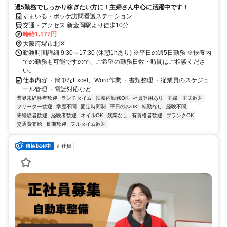
週5勤務でしっかり稼ぎたい方に！主婦さん中心に活躍中です！
すまいる・ポッケ訪問看護ステーション
交通・アクセス 新金岡駅より徒歩10分
時給1,177円
大阪府堺市北区
勤務時間詳細 9:30～17:30 (休憩1hあり) ※平日の週5日勤務 ※扶養内
での勤務も可能ですので、ご希望の勤務日数・時間はご相談くださ
い。
仕事内容 ・簡単なExcel、Word作業 ・書類整理 ・従業員のスケジュ
ール管理 ・電話対応など
業界未経験者歓迎
ランチタイム
扶養内勤務OK
社員登用あり
主婦・主夫歓迎
フリーター歓迎
学歴不問
固定時間制
平日のみOK
転勤なし
経験不問
未経験者歓迎
経験者歓迎
ネイルOK
残業なし
有資格者歓迎
ブランクOK
交通費支給
長期歓迎
フルタイム歓迎
正社員