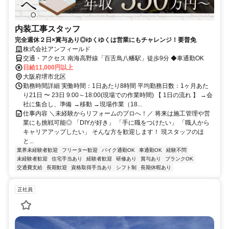
内装工事スタッフ
完全週休２日×賞与あり◎ゆくゆくは営業にもチャレンジ！要普免
株式会社アンフィールド
交通・アクセス 南海高野線「百舌鳥八幡駅」徒歩9分 ◆車通勤OK
日給11,000円以上
大阪府堺市北区
勤務時間詳細 実働時間：1日あたり8時間 平均勤務日数：1ヶ月あた
り21日 〜 23日 9:00～18:00(現場での作業時間) 【 1日の流れ 】 →会
社に集合し、準備 →移動 →現場作業（18...
仕事内容 ＼未経験からリフォームのプロへ！／ 将来は施工管理や営
業にも挑戦可能◎ 「DIYが好き」 「手に職をつけたい」 「職人から
キャリアアップしたい」 そんな方を歓迎します！ 現スタッフのほ
と...
業界未経験者歓迎
フリーター歓迎
バイク通勤OK
車通勤OK
経験不問
未経験者歓迎
住宅手当あり
経験者歓迎
研修あり
賞与あり
ブランクOK
交通費支給
長期歓迎
資格取得手当あり
シフト制
長期休暇あり
正社員