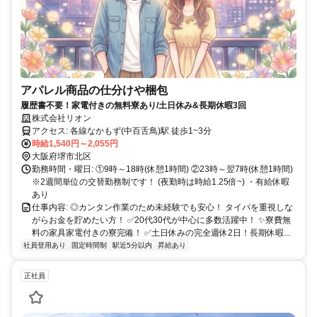
アパレル商品の仕分けや梱包
履歴書不要！家電付きの無料寮あり/土日休み&長期休暇3回
株式会社リオン
アクセス: 各線なかもず(中百舌鳥)駅 徒歩1~3分
時給1,540円～2,055円
大阪府堺市北区
勤務時間・曜日: ①9時～18時(休憩1時間) ②23時～翌7時(休憩1時間)
※2週間単位の交替勤務制です！ (夜勤時は時給1.25倍~) ・有給休暇
あり
仕事内容: ◎カンタン作業のため未経験でも安心！ タイパを重視しな
がらお金を貯めたい方！ ✅20代30代が中心に多数活躍中！ ✨寮費無
料の家具家電付きの寮完備！ ✅土日休みの完全週休2日！長期休暇...
社員登用あり
固定時間制
駅近5分以内
昇給あり
正社員