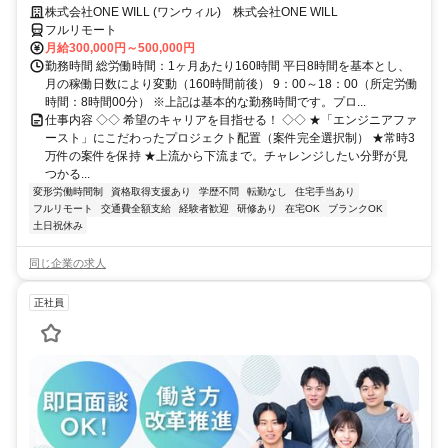
◆ 平均残業7時間！
株式会社ONE WILL (ワンウィル) 株式会社ONE WILL
フルリモート
月給300,000円～500,000円
勤務時間 総労働時間：1ヶ月あたり160時間 平日8時間を基本とし、
月の稼働日数により変動（160時間前後） 9：00～18：00（所定労働
時間：8時間00分） ※上記は基本的な勤務時間です。プロ...
仕事内容 ◇◇ 希望のキャリアを目指せる！ ◇◇ ★「エンジニアファ
ースト」にこだわったプロジェクト配置（案件完全選択制） ★常時3
万件の案件を保持 ★上流から下流まで。チャレンジしたい分野が見
つかる...
変形労働時間制
資格取得支援あり
学歴不問
転勤なし
住宅手当あり
フルリモート
交通費全額支給
経験者歓迎
研修あり
在宅OK
ブランクOK
土日祝休み
同じ企業の求人
正社員