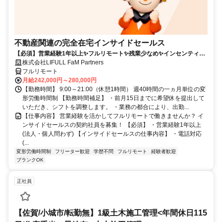
不動産関連の完全在宅インサイドセールス
【必須】営業経験1年以上✨フルリモート✨残業少なめ✨インセンティブ
有
株式会社LIFULL FaM Partners
フルリモート
月給242,000円～280,000円
【勤務時間】 9:00～21:00（休憩1時間） 週40時間の一ヵ月単位の変
形労働時間制 【勤務時間補足】 ・前月15日までに希望休を提出して
いただき、シフトを調整します。 ・業務の都合により、出勤...
【仕事内容】 営業経験を活かしてフルリモートで働きませんか？ イ
ンサイドセールスの契約社員を募集！ 【必須】 ・営業経験1年以上
(法人・個人問わず) 【インサイドセールスの仕事内容】 ・電話対応
(...
変形労働時間制
フリーター歓迎
学歴不問
フルリモート
経験者歓迎
ブランクOK
正社員
【佐賀/小城市/転勤無】1級土木施工管理<年間休日115