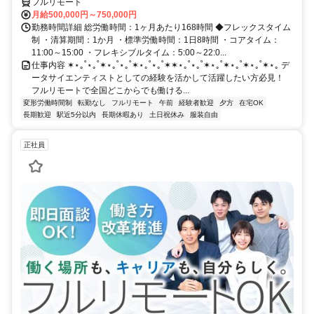
フルリモート
月給500,000円～750,000円
勤務時間詳細 総労働時間：1ヶ月あたり168時間 ◆フレックスタイム
制 ・清算期間：1か月 ・標準労働時間：1日8時間 ・コアタイム：
11:00～15:00 ・フレキシブルタイム：5:00～22:0...
仕事内容 ✶⋆｡˚⋆｡˚✶⋆｡˚⋆｡˚✶⋆｡˚⋆｡˚✶✶⋆｡˚⋆｡˚✶⋆｡˚✶⋆｡˚✶⋆｡˚✶⋆｡ デ
ータサイエンティストとしての経験を活かして活躍したい方必見！
フルリモートで全国どこからでも働ける...
変形労働時間制
転勤なし
フルリモート
午前
経験者歓迎
夕方
在宅OK
長期歓迎
駅近5分以内
長期休暇あり
土日祝休み
服装自由
正社員