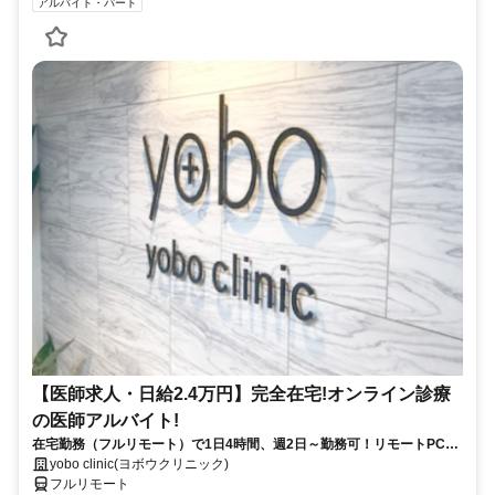
アルバイト・パート
【医師求人・日給2.4万円】完全在宅!オンライン診療
の医師アルバイト!
在宅勤務（フルリモート）で1日4時間、週2日～勤務可！リモートPC・
スマホ支給！
yobo clinic(ヨボウクリニック)
フルリモート