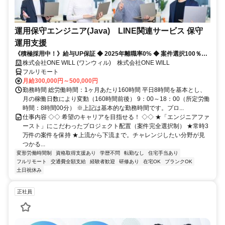
運用保守エンジニア(Java) LINE関連サービス 保守
運用支援
《積極採用中！》給与UP保証 ◆ 2025年離職率0% ◆ 案件選択100％！
◆ 平均残業7時間！
株式会社ONE WILL (ワンウィル) 株式会社ONE WILL
フルリモート
月給300,000円～500,000円
勤務時間 総労働時間：1ヶ月あたり160時間 平日8時間を基本とし、
月の稼働日数により変動（160時間前後） 9：00～18：00（所定労働
時間：8時間00分） ※上記は基本的な勤務時間です。プロ...
仕事内容 ◇◇ 希望のキャリアを目指せる！ ◇◇ ★「エンジニアファ
ースト」にこだわったプロジェクト配置（案件完全選択制） ★常時3
万件の案件を保持 ★上流から下流まで。チャレンジしたい分野が見
つかる...
変形労働時間制
資格取得支援あり
学歴不問
転勤なし
住宅手当あり
フルリモート
交通費全額支給
経験者歓迎
研修あり
在宅OK
ブランクOK
土日祝休み
正社員