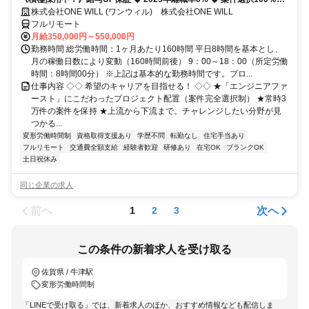
◆ 平均残業7時間！
株式会社ONE WILL (ワンウィル) 株式会社ONE WILL
フルリモート
月給350,000円～550,000円
勤務時間 総労働時間：1ヶ月あたり160時間 平日8時間を基本とし、
月の稼働日数により変動（160時間前後） 9：00～18：00（所定労働
時間：8時間00分） ※上記は基本的な勤務時間です。プロ...
仕事内容 ◇◇ 希望のキャリアを目指せる！ ◇◇ ★「エンジニアファ
ースト」にこだわったプロジェクト配置（案件完全選択制） ★常時3
万件の案件を保持 ★上流から下流まで。チャレンジしたい分野が見
つかる...
変形労働時間制
資格取得支援あり
学歴不問
転勤なし
住宅手当あり
フルリモート
交通費全額支給
経験者歓迎
研修あり
在宅OK
ブランクOK
土日祝休み
同じ企業の求人
前へ
次へ
1
2
3
この条件の新着求人を受け取る
佐賀県 / 牛津駅
変形労働時間制
「LINEで受け取る」では、新着求人のほか、おすすめ情報なども配信しま