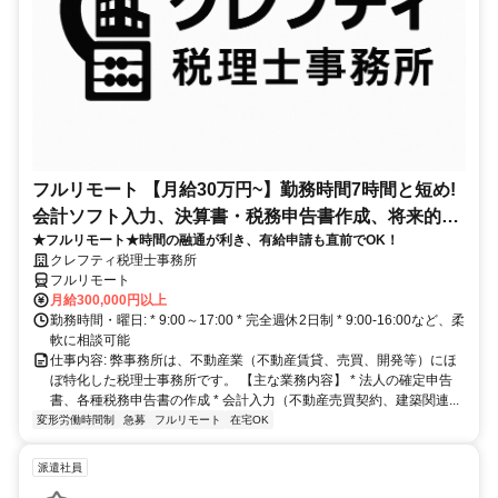
フルリモート 【月給30万円~】勤務時間7時間と短め!
会計ソフト入力、決算書・税務申告書作成、将来的に
★フルリモート★時間の融通が利き、有給申請も直前でOK！
決算説明も
クレフティ税理士事務所
フルリモート
月給300,000円以上
勤務時間・曜日: * 9:00～17:00 * 完全週休2日制 * 9:00-16:00など、柔
軟に相談可能
仕事内容: 弊事務所は、不動産業（不動産賃貸、売買、開発等）にほ
ぼ特化した税理士事務所です。 【主な業務内容】 * 法人の確定申告
書、各種税務申告書の作成 * 会計入力（不動産売買契約、建築関連...
変形労働時間制
急募
フルリモート
在宅OK
派遣社員