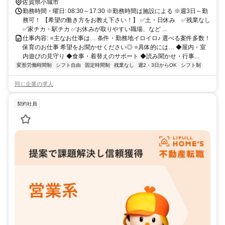
佐賀県小城市
勤務時間・曜日: 08:30～17:30 ※勤務時間は施設による ※週3日～勤
務可！ 【希望の働き方をお教え下さい！】 ✅土・日休み ✅残業なし
✅家チカ・駅チカ ✅お休みが取りやすい職場、など ...
仕事内容: ⭐主なお仕事は… 条件・勤務地イロイロ♪ 選べる案件多数！
保育のお仕事 希望をお聞かせください◎ ⭐具体的には… ◆屋内・室
内遊びの見守り ◆食事・着替えのサポート ◆読み聞かせ・行事...
変形労働時間制
シフト自由
固定時間制
残業なし
週2・3日からOK
シフト制
同じ企業の求人
契約社員