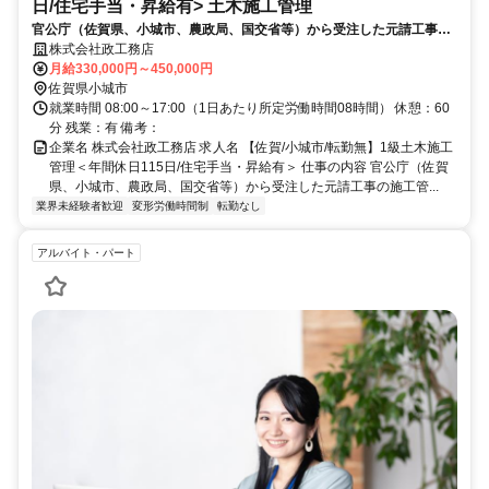
日/住宅手当・昇給有> 土木施工管理
官公庁（佐賀県、小城市、農政局、国交省等）から受注した元請工事の
施工管理全般を担当します。土木・下水道・舗装工事の管理に加え、建
株式会社政工務店
設ICT施工に伴うデータ作成など、業界最先端の業務にも携われます。
月給330,000円～450,000円
佐賀県小城市
就業時間 08:00～17:00（1日あたり所定労働時間08時間） 休憩：60
分 残業：有 備考：
企業名 株式会社政工務店 求人名 【佐賀/小城市/転勤無】1級土木施工
管理＜年間休日115日/住宅手当・昇給有＞ 仕事の内容 官公庁（佐賀
県、小城市、農政局、国交省等）から受注した元請工事の施工管...
業界未経験者歓迎
変形労働時間制
転勤なし
アルバイト・パート