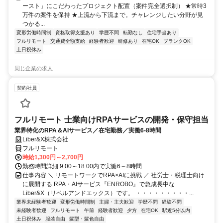
ースト」にこだわったプロジェクト配置（案件完全選択制） ★常時3
万件の案件を保持 ★上流から下流まで。チャレンジしたい分野が見
つかる...
変形労働時間制
資格取得支援あり
学歴不問
転勤なし
住宅手当あり
フルリモート
交通費全額支給
経験者歓迎
研修あり
在宅OK
ブランクOK
土日祝休み
同じ企業の求人
契約社員
フルリモート 士業向けRPAサービスの開発・保守担当
業界特化のRPA＆AIサービス／在宅勤務／実働6-8時間
Liber&X株式会社
フルリモート
時給1,300円～2,700円
勤務時間詳細 9:00～18:00内で実働6～8時間
仕事内容 ＼ リモートワークでRPA×AIに挑戦 ／ 社労士・税理士向け
に展開する RPA・AIサービス『ENROBO』で急成長中な
Liber&X（リベルアンドエックス）です。 ・・・・・・・・・...
業界未経験者歓迎
変形労働時間制
主婦・主夫歓迎
学歴不問
経験不問
未経験者歓迎
フルリモート
午前
経験者歓迎
夕方
在宅OK
駅近5分以内
土日祝休み
服装自由
髪型・髪色自由