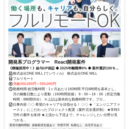
開発系プログラマー React開発案件
《積極採用中！》給与UP保証 ◆ 2025年離職率0% ◆ 案件選択100％！
◆ 平均残業7時間！
株式会社ONE WILL (ワンウィル) 株式会社ONE WILL
フルリモート
月給350,000円～550,000円
勤務時間 総労働時間：1ヶ月あたり160時間 平日8時間を基本とし、
月の稼働日数により変動（160時間前後） 9：00～18：00（所定労働
時間：8時間00分） ※上記は基本的な勤務時間です。プロ...
仕事内容 ◇◇ 希望のキャリアを目指せる！ ◇◇ ★「エンジニアファ
ースト」にこだわったプロジェクト配置（案件完全選択制） ★常時3
万件の案件を保持 ★上流から下流まで。チャレンジしたい分野が見
つかる...
変形労働時間制
資格取得支援あり
学歴不問
転勤なし
住宅手当あり