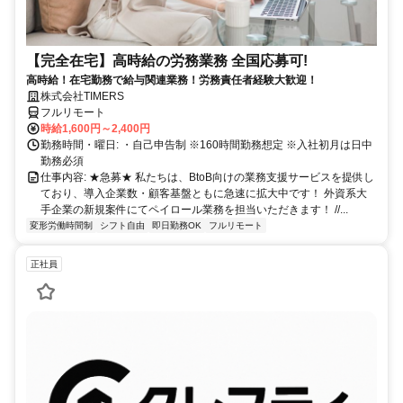
【完全在宅】高時給の労務業務 全国応募可!
高時給！在宅勤務で給与関連業務！労務責任者経験大歓迎！
株式会社TIMERS
フルリモート
時給1,600円～2,400円
勤務時間・曜日: ・自己申告制 ※160時間勤務想定 ※入社初月は日中
勤務必須
仕事内容: ★急募★ 私たちは、BtoB向けの業務支援サービスを提供し
ており、導入企業数・顧客基盤ともに急速に拡大中です！ 外資系大
手企業の新規案件にてペイロール業務を担当いただきます！ //...
変形労働時間制
シフト自由
即日勤務OK
フルリモート
正社員