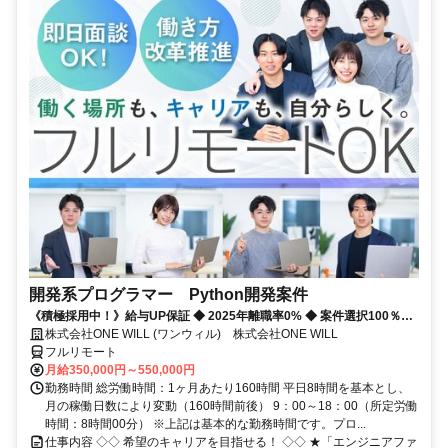
開発系プログラマー Python開発案件
《積極採用中！》給与UP保証 ◆ 2025年離職率0% ◆ 案件選択100％！
◆ 平均残業7時間！
株式会社ONE WILL (ワンウィル) 株式会社ONE WILL
フルリモート
月給350,000円～550,000円
勤務時間 総労働時間：1ヶ月あたり160時間 平日8時間を基本とし、
月の稼働日数により変動（160時間前後） 9：00～18：00（所定労働
時間：8時間00分） ※上記は基本的な勤務時間です。プロ...
仕事内容 ◇◇ 希望のキャリアを目指せる！ ◇◇ ★「エンジニアファ