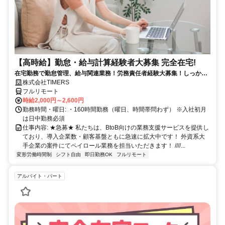
【高時給】勤怠・給与計算経験者大募集 完全在宅!
在宅勤務で勤怠管理、給与関連業務！労務責任者経験大募集！しっかり
稼ぎたい方、注目！
株式会社TIMERS
フルリモート
時給2,000円～2,600円
勤務時間・曜日: ・160時間勤務（曜日、時間帯問わず） ※入社初月
は日中勤務必須
仕事内容: ★急募★ 私たちは、BtoB向けの業務支援サービスを提供し
ており、導入企業数・顧客基盤ともに急速に拡大中です！ 外資系大
手企業の案件にてペイロール業務を担当いただきます！ ////...
変形労働時間制
シフト自由
即日勤務OK
フルリモート
アルバイト・パート