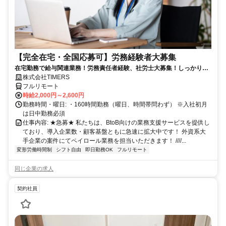
【完全在宅・全国応募可】労務経験者大募集
在宅勤務で給与関連業務！労務責任者経験、社労士大募集！しっかり稼
ぎたい方、注目！
株式会社TIMERS
フルリモート
時給2,000円～2,600円
勤務時間・曜日: ・160時間勤務（曜日、時間帯問わず） ※入社初月
は日中勤務必須
仕事内容: ★急募★ 私たちは、BtoB向けの業務支援サービスを提供し
ており、導入企業数・顧客基盤ともに急速に拡大中です！ 外資系大
手企業の案件にてペイロール業務を担当いただきます！ ////...
変形労働時間制
シフト自由
即日勤務OK
フルリモート
同じ企業の求人
契約社員