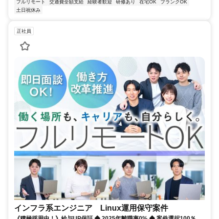
フルリモート
交通費全額支給
経験者歓迎
研修あり
在宅OK
ブランクOK
土日祝休み
正社員
インフラ系エンジニア Linux運用保守案件
《積極採用中！》給与UP保証 ◆ 2025年離職率0% ◆ 案件選択100％！