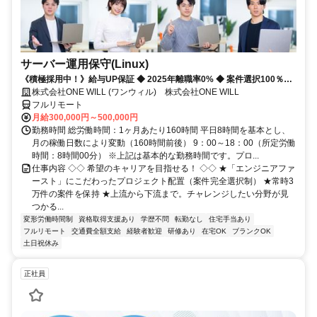
サーバー運用保守(Linux)
《積極採用中！》給与UP保証 ◆ 2025年離職率0% ◆ 案件選択100％！
◆ 平均残業7時間！
株式会社ONE WILL (ワンウィル) 株式会社ONE WILL
フルリモート
月給300,000円～500,000円
勤務時間 総労働時間：1ヶ月あたり160時間 平日8時間を基本とし、
月の稼働日数により変動（160時間前後） 9：00～18：00（所定労働
時間：8時間00分） ※上記は基本的な勤務時間です。プロ...
仕事内容 ◇◇ 希望のキャリアを目指せる！ ◇◇ ★「エンジニアファ
ースト」にこだわったプロジェクト配置（案件完全選択制） ★常時3
万件の案件を保持 ★上流から下流まで。チャレンジしたい分野が見
つかる...
変形労働時間制
資格取得支援あり
学歴不問
転勤なし
住宅手当あり
フルリモート
交通費全額支給
経験者歓迎
研修あり
在宅OK
ブランクOK
土日祝休み
正社員