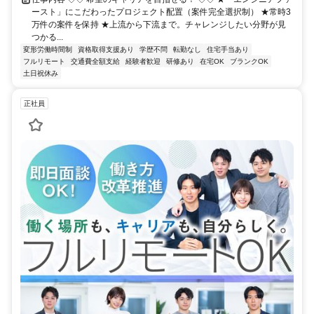
ースト」にこだわったプロジェクト配置（案件完全選択制） ★常時3
万件の案件を保持 ★上流から下流まで。チャレンジしたい分野が見
つかる...
変形労働時間制
資格取得支援あり
学歴不問
転勤なし
住宅手当あり
フルリモート
交通費全額支給
経験者歓迎
研修あり
在宅OK
ブランクOK
土日祝休み
正社員