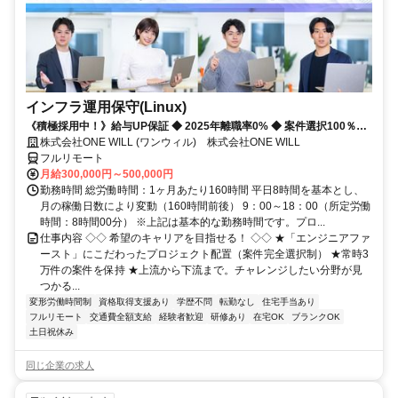
インフラ運用保守(Linux)
《積極採用中！》給与UP保証 ◆ 2025年離職率0% ◆ 案件選択100％！
◆ 平均残業7時間！
株式会社ONE WILL (ワンウィル) 株式会社ONE WILL
フルリモート
月給300,000円～500,000円
勤務時間 総労働時間：1ヶ月あたり160時間 平日8時間を基本とし、
月の稼働日数により変動（160時間前後） 9：00～18：00（所定労働
時間：8時間00分） ※上記は基本的な勤務時間です。プロ...
仕事内容 ◇◇ 希望のキャリアを目指せる！ ◇◇ ★「エンジニアファ
ースト」にこだわったプロジェクト配置（案件完全選択制） ★常時3
万件の案件を保持 ★上流から下流まで。チャレンジしたい分野が見
つかる...
変形労働時間制
資格取得支援あり
学歴不問
転勤なし
住宅手当あり
フルリモート
交通費全額支給
経験者歓迎
研修あり
在宅OK
ブランクOK
土日祝休み
同じ企業の求人