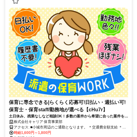
保育に専念できる|らくらく応募可!日払い・週払い可!
保育士・保育staff/勤務地が選べる【cHu7r】
土日休み、残業なしなど相談OK！多数の案件から希望に合った案件をご
紹介♪
株式会社キャリア 保育事業部
アクセス: ■小城市周辺のご通勤となります。 ＊交通費全額支給 ＊車
通勤・バイク通勤OK（ガソリン代支給） ＊自転車通勤OK
時給1,600円～1,800円