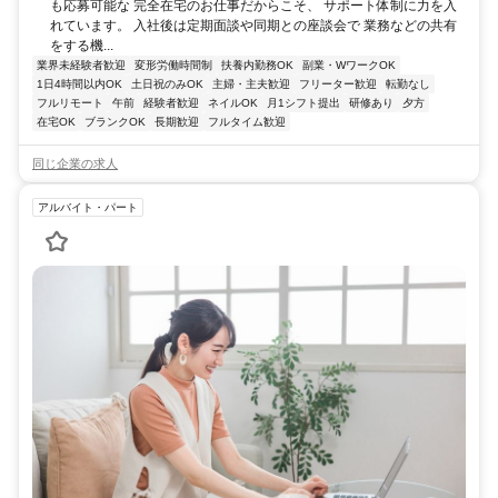
も応募可能な 完全在宅のお仕事だからこそ、 サポート体制に力を入
れています。 入社後は定期面談や同期との座談会で 業務などの共有
をする機...
業界未経験者歓迎
変形労働時間制
扶養内勤務OK
副業・WワークOK
1日4時間以内OK
土日祝のみOK
主婦・主夫歓迎
フリーター歓迎
転勤なし
フルリモート
午前
経験者歓迎
ネイルOK
月1シフト提出
研修あり
夕方
在宅OK
ブランクOK
長期歓迎
フルタイム歓迎
同じ企業の求人
アルバイト・パート