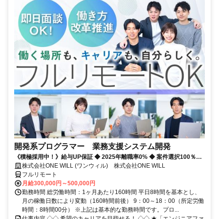
開発系プログラマー 業務支援システム開発
《積極採用中！》給与UP保証 ◆ 2025年離職率0% ◆ 案件選択100％！
◆ 平均残業7時間！
株式会社ONE WILL (ワンウィル) 株式会社ONE WILL
フルリモート
月給300,000円～500,000円
勤務時間 総労働時間：1ヶ月あたり160時間 平日8時間を基本とし、
月の稼働日数により変動（160時間前後） 9：00～18：00（所定労働
時間：8時間00分） ※上記は基本的な勤務時間です。プロ...
仕事内容 ◇◇ 希望のキャリアを目指せる！ ◇◇ ★「エンジニアファ