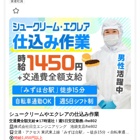
派遣社員
シュークリームやエクレアの仕込み作業
交通費全額支給★17時退社！週5日安定勤務♪/he802
株式会社日立エンジニアリング 池袋支店/he802
交通・アクセス 東武東上線「みずほ台駅」～徒歩15分 ＜自転車通勤
OK＞
時給1,450円以上