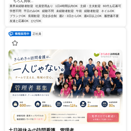
ちろん買取...
業界未経験者歓迎
社員登用あり
1日4時間以内OK
主婦・主夫歓迎
60代も応募可
学歴不問
平日のみOK
経験不問
未経験者歓迎
午前
経験者歓迎
ネイルOK
ブランクOK
長期歓迎
完全歩合制
週2・3日からOK
週4日以上OK
履歴書不要
友達と応募OK
ひげOK
正社員
土日祝休みの訪問看護 管理者