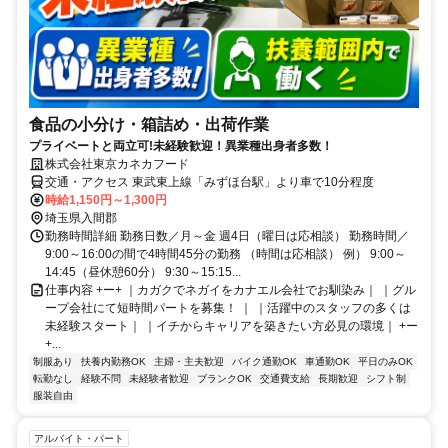
食品の小分け・箱詰め・出荷作業
プライベートと両立可!未経験歓迎！異業種出身者多数！
株式会社東京カネカフード
交通・アクセス 東武東上線「みずほ台駅」より車で10分程度
時給1,150円～1,300円
埼玉県入間郡
勤務時間詳細 勤務日数／月～金 週4日（曜日は応相談） 勤務時間／
9:00～16:00の間で4時間45分の勤務 （時間は応相談） 例） 9:00～
14:45（昼休憩60分） 9:30～15:15...
仕事内容 +ー+ ｜カガクでネガイをカナエル会社でお馴染み｜ ｜グル
ープ会社にて短時間パートを募集！ ｜ ｜活躍中のスタッフの多くは
未経験スタート｜ ｜イチからキャリアを築きたい方必見の環境｜ +ー
+...
制服あり
扶養内勤務OK
主婦・主夫歓迎
バイク通勤OK
車通勤OK
平日のみOK
転勤なし
経験不問
未経験者歓迎
ブランクOK
交通費支給
長期歓迎
シフト制
服装自由
アルバイト・パート