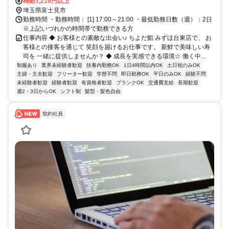
時給1,219円以上
埼玉県富士見市
勤務時間 ・勤務時間： [1] 17:00～21:00 ・最低勤務日数（週）：2日
※上記いづれかの時間帯で勤務できる方
仕事内容 ◆ お客様との素敵な出会い♪ ちよだ鮨 みずほ台東店で、 お
客様との接客を通じて 笑顔を届けるお仕事です。 新鮮で美味しい寿
司を 一緒に提供しませんか？ ◆ 成長を実感できる環境☆ 働く中...
制服あり
業界未経験者歓迎
扶養内勤務OK
1日4時間以内OK
土日祝のみOK
主婦・主夫歓迎
フリーター歓迎
学歴不問
即日勤務OK
平日のみOK
経験不問
未経験者歓迎
経験者歓迎
有資格者歓迎
ブランクOK
交通費支給
長期歓迎
週2・3日からOK
シフト制
髪型・髪色自由
契約社員