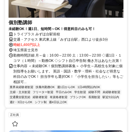
個別塾講師
未経験OK！週1日、短時間～OK！得意科目のみも可！
トライプラス みずほ台駅前校
交通・アクセス 東武東上線「みずほ台駅」西口より徒歩3分
時給1,400円以上
埼玉県富士見市
勤務時間詳細 月～金：16:00～22:00 土：13:00～22:00 ◇週1日・１
コマ（１時間）～勤務OK ◇シフト自己申告制 働き方はあなた次第！
仕事内容 ＜未経験OK！個別塾講師募集＞ 小学生～高校生を対象に個
別指導をお願いします。 英語・国語・数学・理科・社会など得意な
科目のみでOK！ 担当学年も選択OK！「小学生を担当したい」等もご
相談可...
業界未経験者歓迎
扶養内勤務OK
週1日からOK
1日4時間以内OK
主婦・主夫歓迎
フリーター歓迎
平日のみOK
学生歓迎
経験不問
未経験者歓迎
交通費全額支給
経験者歓迎
有資格者歓迎
ブランクOK
長期歓迎
駅近5分以内
週2・3日からOK
シフト制
週4日以上OK
正社員