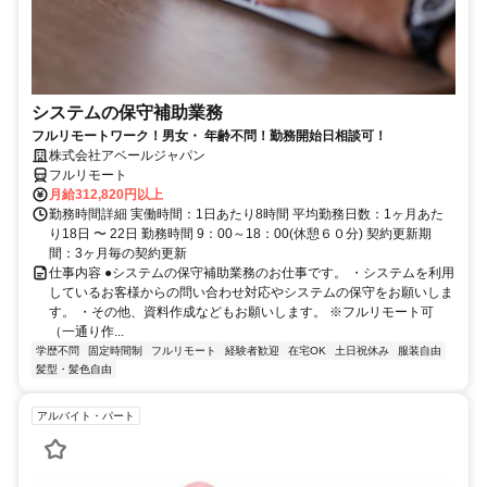
システムの保守補助業務
フルリモートワーク！男女・ 年齢不問！勤務開始日相談可！
株式会社アベールジャパン
フルリモート
月給312,820円以上
勤務時間詳細 実働時間：1日あたり8時間 平均勤務日数：1ヶ月あた
り18日 〜 22日 勤務時間 9：00～18：00(休憩６０分) 契約更新期
間：3ヶ月毎の契約更新
仕事内容 ●システムの保守補助業務のお仕事です。 ・システムを利用
しているお客様からの問い合わせ対応やシステムの保守をお願いしま
す。 ・その他、資料作成などもお願いします。 ※フルリモート可
（一通り作...
学歴不問
固定時間制
フルリモート
経験者歓迎
在宅OK
土日祝休み
服装自由
髪型・髪色自由
アルバイト・パート