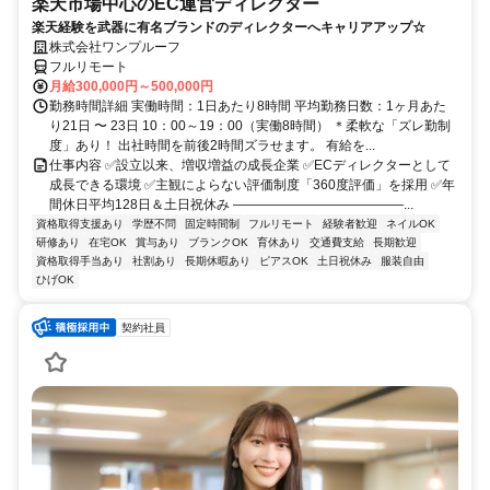
楽天市場中心のEC運営ディレクター
楽天経験を武器に有名ブランドのディレクターへキャリアアップ☆
株式会社ワンプルーフ
フルリモート
月給300,000円～500,000円
勤務時間詳細 実働時間：1日あたり8時間 平均勤務日数：1ヶ月あた
り21日 〜 23日 10：00～19：00（実働8時間） ＊柔軟な「ズレ勤制
度」あり！ 出社時間を前後2時間ズラせます。 有給を...
仕事内容 ✅設立以来、増収増益の成長企業 ✅ECディレクターとして
成長できる環境 ✅主観によらない評価制度「360度評価」を採用 ✅年
間休日平均128日＆土日祝休み ―――――――――――――...
資格取得支援あり
学歴不問
固定時間制
フルリモート
経験者歓迎
ネイルOK
研修あり
在宅OK
賞与あり
ブランクOK
育休あり
交通費支給
長期歓迎
資格取得手当あり
社割あり
長期休暇あり
ピアスOK
土日祝休み
服装自由
ひげOK
契約社員