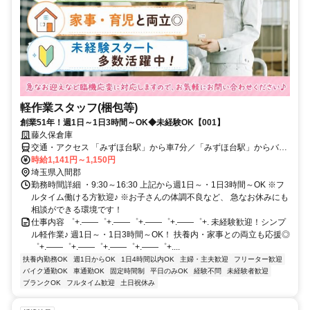
軽作業スタッフ(梱包等)
創業51年！週1日～1日3時間～OK◆未経験OK【001】
藤久保倉庫
交通・アクセス 「みずほ台駅」から車7分／「みずほ台駅」からバ
ス、【大崎電気工業前】バス停下車すぐ
時給1,141円～1,150円
埼玉県入間郡
勤務時間詳細 ・9:30～16:30 上記から週1日～・1日3時間～OK ※フ
ルタイム働ける方歓迎♪ ※お子さんの体調不良など、 急なお休みにも
相談ができる環境です！
仕事内容 ゜+.――゜+.――゜+.――゜+.――゜+. 未経験歓迎！シンプ
ル軽作業♪ 週1日～・1日3時間～OK！ 扶養内・家事との両立も応援◎
゜+.――゜+.――゜+.――゜+.――゜+....
扶養内勤務OK
週1日からOK
1日4時間以内OK
主婦・主夫歓迎
フリーター歓迎
バイク通勤OK
車通勤OK
固定時間制
平日のみOK
経験不問
未経験者歓迎
ブランクOK
フルタイム歓迎
土日祝休み