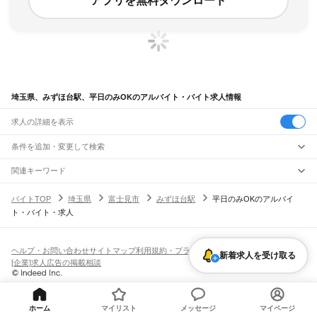
アプリを無料ダウンロード
埼玉県、みずほ台駅、平日のみOKのアルバイト・バイト求人情報
求人の詳細を表示
条件を追加・変更して検索
市区町村を追加・変更
関連キーワード
完全在宅ワーク 全国
シール貼り 在宅
現在地周辺
ガチャガチャ
犬カフェ
埼玉県
駅を追加・変更
バイトTOP
埼玉県
富士見市
みずほ台駅
平日のみOKのアルバイ
埼玉県
すべて
ト・バイト・求人
さいたま市
すべて
職種を追加・変更
JR武蔵野線
西区
北区
大宮区
見沼区
中央区
桜区
浦和区
南区
緑区
岩槻区
東所沢駅
新座駅
北朝霞駅
西浦和駅
武蔵浦和駅
南浦和駅
東浦和駅
東川口駅
南越谷駅
飲食・フードサービス
川越市
熊谷市
川口市
行田市
秩父市
所沢市
飯能市
加須市
本庄市
東松山市
特徴を追加・変更
越谷レイクタウン駅
吉川駅
吉川美南駅
新三郷駅
三郷駅
飲食・フードサービス
すべて
ヘルプ・お問い合わせ
サイトマップ
利用規約・プライバシーポリシー
春日部市
狭山市
羽生市
鴻巣市
深谷市
上尾市
草加市
越谷市
蕨市
戸田市
入間市
新着求人を受け取る
ホールスタッフ
キッチンスタッフ
皿洗い・洗い場
精肉・鮮魚加工
給食調理
人気
[企業]求人広告の掲載相談
JR八高線(八王子～高麗川)
朝霞市
志木市
和光市
新座市
桶川市
久喜市
北本市
八潮市
富士見市
三郷市
蓮田市
雇用形態を追加・変更
パン屋（ベーカリー）
フードカウンター販売員
バー（BAR）・バーテンダー
日払いOK
高校生歓迎
学生歓迎
深夜の仕事
髪型・髪色自由
ひげOK
ネイルOK
金子駅
東飯能駅
高麗川駅
坂戸市
幸手市
鶴ヶ島市
日高市
吉川市
ふじみ野市
白岡市
騎西町
北川辺町
飲食店補助（開店・閉店準備）
飲食店（店長・マネージャー）
ピアスOK
アルバイト・パート
履歴書不要
オープニングスタッフ
留学生・外国人活躍中
大利根町
北足立郡
入間郡
比企郡
秩父郡
児玉郡
大里郡
南埼玉郡
北葛飾郡
都道府県を変更
営業・販売
JR八高線(高麗川～高崎)
勤務期間
正社員
高麗川駅
毛呂駅
越生駅
明覚駅
小川町駅
竹沢駅
折原駅
寄居駅
用土駅
松久駅
児玉駅
営業・販売
すべて
ホーム
マイリスト
メッセージ
マイページ
短期
契約社員
単発・1日OK
長期
期間限定（春夏冬休み等）