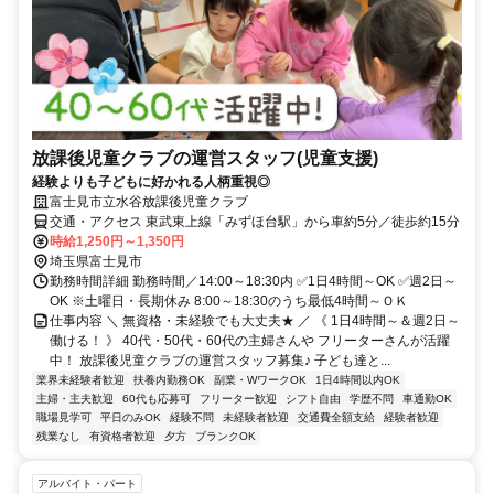
放課後児童クラブの運営スタッフ(児童支援)
経験よりも子どもに好かれる人柄重視◎
富士見市立水谷放課後児童クラブ
交通・アクセス 東武東上線「みずほ台駅」から車約5分／徒歩約15分
時給1,250円～1,350円
埼玉県富士見市
勤務時間詳細 勤務時間／14:00～18:30内 ✅1日4時間～OK ✅週2日～
OK ※土曜日・長期休み 8:00～18:30のうち最低4時間～ＯＫ
仕事内容 ＼ 無資格・未経験でも大丈夫★ ／ 《 1日4時間～＆週2日～
働ける！ 》 40代・50代・60代の主婦さんや フリーターさんが活躍
中！ 放課後児童クラブの運営スタッフ募集♪ 子ども達と...
業界未経験者歓迎
扶養内勤務OK
副業・WワークOK
1日4時間以内OK
主婦・主夫歓迎
60代も応募可
フリーター歓迎
シフト自由
学歴不問
車通勤OK
職場見学可
平日のみOK
経験不問
未経験者歓迎
交通費全額支給
経験者歓迎
残業なし
有資格者歓迎
夕方
ブランクOK
アルバイト・パート