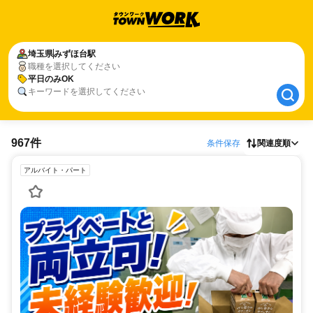
埼玉県
埼玉県
みずほ台駅
みずほ台駅
職種を選択してください
平日のみOK
平日のみOK
キーワードを選択してください
967件
条件保存
関連度順
アルバイト・パート