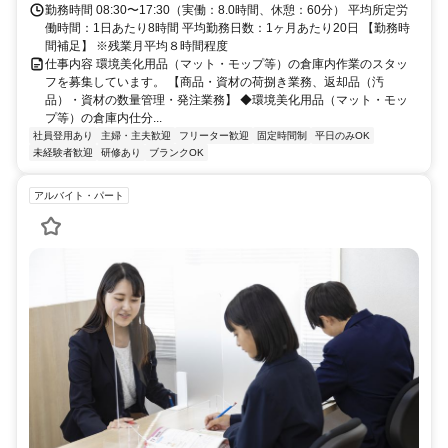
勤務時間 08:30〜17:30（実働：8.0時間、休憩：60分） 平均所定労
働時間：1日あたり8時間 平均勤務日数：1ヶ月あたり20日 【勤務時
間補足】 ※残業月平均８時間程度
仕事内容 環境美化用品（マット・モップ等）の倉庫内作業のスタッ
フを募集しています。 【商品・資材の荷捌き業務、返却品（汚
品）・資材の数量管理・発注業務】 ◆環境美化用品（マット・モッ
プ等）の倉庫内仕分...
社員登用あり
主婦・主夫歓迎
フリーター歓迎
固定時間制
平日のみOK
未経験者歓迎
研修あり
ブランクOK
アルバイト・パート