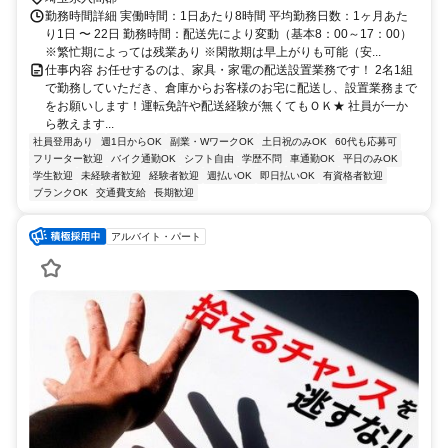
勤務時間詳細 実働時間：1日あたり8時間 平均勤務日数：1ヶ月あた
り1日 〜 22日 勤務時間：配送先により変動（基本8：00～17：00）
※繁忙期によっては残業あり ※閑散期は早上がりも可能（安...
仕事内容 お任せするのは、家具・家電の配送設置業務です！ 2名1組
で勤務していただき、倉庫からお客様のお宅に配送し、設置業務まで
をお願いします！運転免許や配送経験が無くてもＯＫ★ 社員が一か
ら教えます...
社員登用あり
週1日からOK
副業・WワークOK
土日祝のみOK
60代も応募可
フリーター歓迎
バイク通勤OK
シフト自由
学歴不問
車通勤OK
平日のみOK
学生歓迎
未経験者歓迎
経験者歓迎
週払いOK
即日払いOK
有資格者歓迎
ブランクOK
交通費支給
長期歓迎
アルバイト・パート