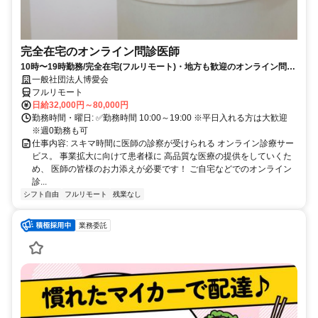
完全在宅のオンライン問診医師
10時〜19時勤務/完全在宅(フルリモート)・地方も歓迎のオンライン問診
業務
一般社団法人博愛会
フルリモート
日給32,000円～80,000円
勤務時間・曜日: ✅勤務時間 10:00～19:00 ※平日入れる方は大歓迎
※週0勤務も可
仕事内容: スキマ時間に医師の診察が受けられる オンライン診療サー
ビス。 事業拡大に向けて患者様に 高品質な医療の提供をしていくた
め、 医師の皆様のお力添えが必要です！ ご自宅などでのオンライン
診...
シフト自由
フルリモート
残業なし
業務委託