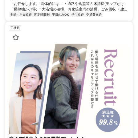
お任せします。 具体的には… ・通路や食堂等の床清掃(モップがけ、
掃除機がけ等) ・大浴場の清掃、お化粧室内の清掃、ごみ回収 ・建...
主婦・主夫歓迎
固定時間制
平日のみOK
学生歓迎
交通費支給
正社員