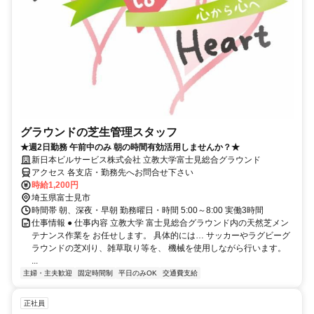
グラウンドの芝生管理スタッフ
★週2日勤務 午前中のみ 朝の時間有効活用しませんか？★
新日本ビルサービス株式会社 立教大学富士見総合グラウンド
アクセス 各支店・勤務先へお問合せ下さい
時給1,200円
埼玉県富士見市
時間帯 朝、深夜・早朝 勤務曜日・時間 5:00～8:00 実働3時間
仕事情報 ● 仕事内容 立教大学 富士見総合グラウンド内の天然芝メン
テナンス作業を お任せします。 具体的には… サッカーやラグビーグ
ラウンドの芝刈り、雑草取り等を、 機械を使用しながら行います。
...
主婦・主夫歓迎
固定時間制
平日のみOK
交通費支給
正社員