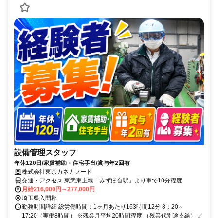
設備管理スタッフ
年休120日/家賃補助・住宅手当/賞与年2回有
株式会社東京カネカフード
交通・アクセス 東武東上線「みずほ台駅」より車で10分程度
月給216,000円～277,000円
埼玉県入間郡
勤務時間詳細 総労働時間：1ヶ月あたり163時間12分 8：20～
17:20（実働8時間） ※残業月平均20時間程度 （残業代別途支給） ✅