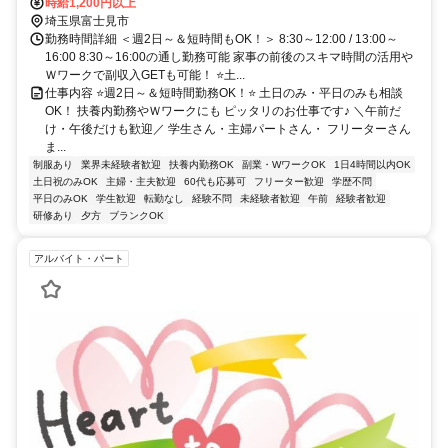
時給1,200円以上
埼玉県富士見市
勤務時間詳細 ＜週2日～＆短時間もOK！＞ 8:30～12:00 / 13:00～
16:00 8:30～16:00の通し勤務可能 家事の前後のスキマ時間の活用や
Ｗワークで副収入GETも可能！ ⭐土...
仕事内容 ⭐週2日～＆短時間勤務OK！⭐ 土日のみ・平日のみも相談
OK！ 扶養内勤務やＷワークにも ピッタリのお仕事です♪ ＼午前だ
け・午後だけも歓迎／ 学生さん・主婦パートさん・ フリーターさん
ま...
制服あり
業界未経験者歓迎
扶養内勤務OK
副業・WワークOK
1日4時間以内OK
土日祝のみOK
主婦・主夫歓迎
60代も応募可
フリーター歓迎
学歴不問
平日のみOK
学生歓迎
転勤なし
経験不問
未経験者歓迎
午前
経験者歓迎
研修あり
夕方
ブランクOK
アルバイト・パート