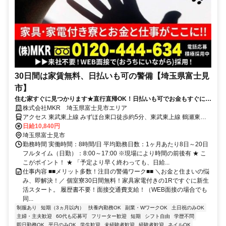
30日間は家賃無料、日払いも可の警備【埼玉県富士見
市】
住む家すぐに見つかります★直行直帰OK！日払いも可でお金もすぐに手
に入る！
株式会社MKR 埼玉県富士見市エリア
アクセス 東武東上線 みずほ台東口徒歩約5分、東武東上線 鶴瀬東口
徒歩約18分、東武東上線 柳瀬川東口徒歩約24分 埼玉県富士見市エリ
日給10,840円
ア(池袋駅、みずほ台駅、ふじみ野駅、鶴瀬駅上福岡駅、朝霞台駅、
埼玉県富士見市
北朝霞駅)
勤務時間 実働時間：8時間/日 平均勤務日数：1ヶ月あたり8日～20日
フルタイム（日勤）：8:00～17:00 ※現場により時間の前後有 ★ こ
こがポイント！ ★ 「予定より早く終わっても、日給...
仕事内容 ■■メリット多数！注目の警備ワーク■■ ＼お金と住まいの悩
み、即解決！／ 個室寮30日間無料！家具家電付きの1Rですぐに新生
活スタート。 履歴書不要！面接交通費支給！（WEB面接の場合でも
同...
制服あり
短期（3ヵ月以内）
扶養内勤務OK
副業・WワークOK
土日祝のみOK
主婦・主夫歓迎
60代も応募可
フリーター歓迎
短期
シフト自由
学歴不問
即日勤務OK
平日のみOK
学生歓迎
未経験者歓迎
経験者歓迎
ネイルOK