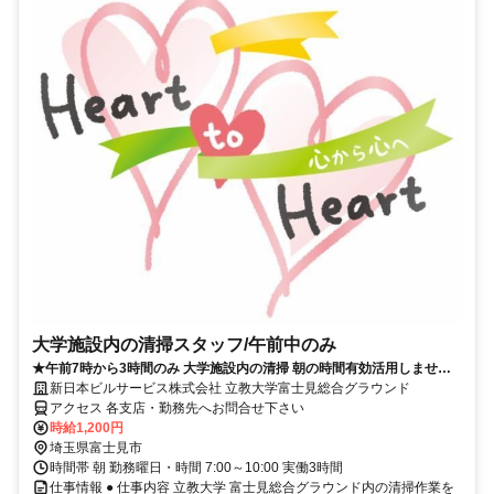
大学施設内の清掃スタッフ/午前中のみ
★午前7時から3時間のみ 大学施設内の清掃 朝の時間有効活用しません
か？★
新日本ビルサービス株式会社 立教大学富士見総合グラウンド
アクセス 各支店・勤務先へお問合せ下さい
時給1,200円
埼玉県富士見市
時間帯 朝 勤務曜日・時間 7:00～10:00 実働3時間
仕事情報 ● 仕事内容 立教大学 富士見総合グラウンド内の清掃作業を