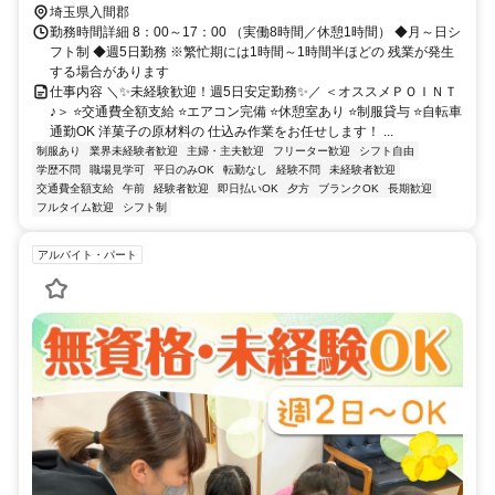
埼玉県入間郡
勤務時間詳細 8：00～17：00 （実働8時間／休憩1時間） ◆月～日シ
フト制 ◆週5日勤務 ※繁忙期には1時間～1時間半ほどの 残業が発生
する場合があります
仕事内容 ＼✨未経験歓迎！週5日安定勤務✨／ ＜オススメＰＯＩＮＴ
♪＞ ⭐交通費全額支給 ⭐エアコン完備 ⭐休憩室あり ⭐制服貸与 ⭐自転車
通勤OK 洋菓子の原材料の 仕込み作業をお任せします！ ...
制服あり
業界未経験者歓迎
主婦・主夫歓迎
フリーター歓迎
シフト自由
学歴不問
職場見学可
平日のみOK
転勤なし
経験不問
未経験者歓迎
交通費全額支給
午前
経験者歓迎
即日払いOK
夕方
ブランクOK
長期歓迎
フルタイム歓迎
シフト制
アルバイト・パート