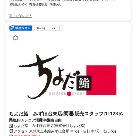
即日払いOK
有資格者歓迎
研修あり
同じ企業の求人
アルバイト・パート
ちよだ鮨 みずほ台東店/調理/販売スタッフ[11123]A
昇給あり/シニア活躍中/髪色自由
ちよだ鮨 みずほ台東店(株式会社ちよだ鮨)
アクセス 東武東上本線みずほ台駅 車6分・自転車3分・徒歩5分