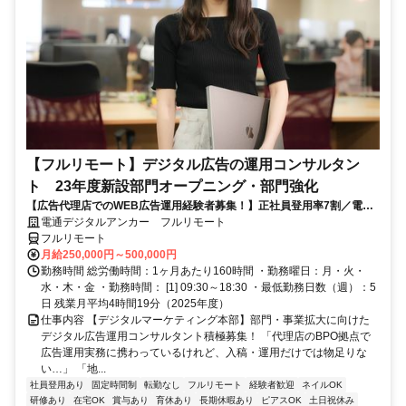
【フルリモート】デジタル広告の運用コンサルタン
ト 23年度新設部門オープニング・部門強化
【広告代理店でのWEB広告運用経験者募集！】正社員登用率7割／電通
G／全国×完全在宅／年休126日・土日祝休み／残業月平均4時間19分
電通デジタルアンカー フルリモート
フルリモート
月給250,000円～500,000円
勤務時間 総労働時間：1ヶ月あたり160時間 ・勤務曜日：月・火・
水・木・金 ・勤務時間： [1] 09:30～18:30 ・最低勤務日数（週）：5
日 残業月平均4時間19分（2025年度）
仕事内容 【デジタルマーケティング本部】部門・事業拡大に向けた
デジタル広告運用コンサルタント積極募集！ 「代理店のBPO拠点で
広告運用実務に携わっているけれど、入稿・運用だけでは物足りな
い…」 「地...
社員登用あり
固定時間制
転勤なし
フルリモート
経験者歓迎
ネイルOK
研修あり
在宅OK
賞与あり
育休あり
長期休暇あり
ピアスOK
土日祝休み