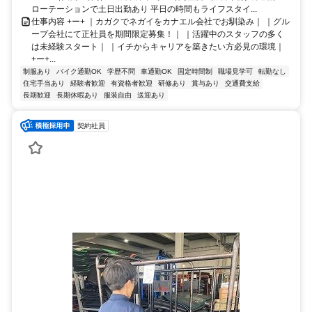
ローテーションで土日出勤あり 平日の時間もライフスタイ...
仕事内容 +ー+ ｜カガクでネガイをカナエル会社でお馴染み｜ ｜グル
ープ会社にて正社員を期間限定募集！｜ ｜活躍中のスタッフの多く
は未経験スタート｜ ｜イチからキャリアを築きたい方必見の環境｜
+ー+...
制服あり
バイク通勤OK
学歴不問
車通勤OK
固定時間制
職場見学可
転勤なし
住宅手当あり
経験者歓迎
有資格者歓迎
研修あり
賞与あり
交通費支給
長期歓迎
長期休暇あり
服装自由
送迎あり
契約社員