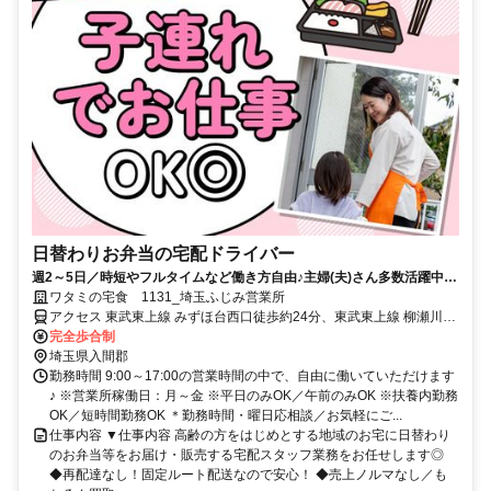
日替わりお弁当の宅配ドライバー
週2～5日／時短やフルタイムなど働き方自由♪主婦(夫)さん多数活躍中！
サポート体制バッチリなのでお子さんの行事でのお休みなども取りやす
ワタミの宅食 1131_埼玉ふじみ営業所
い◎
アクセス 東武東上線 みずほ台西口徒歩約24分、東武東上線 柳瀬川西
口徒歩約29分、ＪＲ武蔵野線 新座北口徒歩約32分
完全歩合制
埼玉県入間郡
勤務時間 9:00～17:00の営業時間の中で、自由に働いていただけます
♪ ※営業所稼働日：月～金 ※平日のみOK／午前のみOK ※扶養内勤務
OK／短時間勤務OK ＊勤務時間・曜日応相談／お気軽にご...
仕事内容 ▼仕事内容 高齢の方をはじめとする地域のお宅に日替わり
のお弁当等をお届け・販売する宅配スタッフ業務をお任せします◎
◆再配達なし！固定ルート配送なので安心！ ◆売上ノルマなし／も