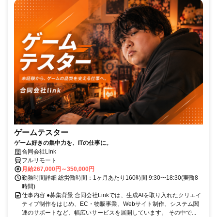
ゲームテスター
ゲーム好きの集中力を、ITの仕事に。
合同会社Link
フルリモート
月給267,000円～350,000円
勤務時間詳細 総労働時間：1ヶ月あたり160時間 9:30〜18:30(実働8
時間)
仕事内容 ●募集背景 合同会社Linkでは、生成AIを取り入れたクリエイ
ティブ制作をはじめ、EC・物販事業、Webサイト制作、システム関
連のサポートなど、幅広いサービスを展開しています。 その中で...