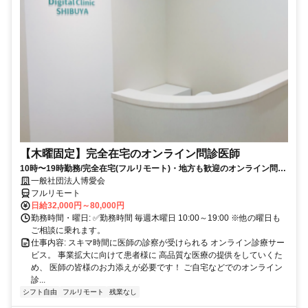
【木曜固定】完全在宅のオンライン問診医師
10時〜19時勤務/完全在宅(フルリモート)・地方も歓迎のオンライン問診
業務
一般社団法人博愛会
フルリモート
日給32,000円～80,000円
勤務時間・曜日: ✅勤務時間 毎週木曜日 10:00～19:00 ※他の曜日も
ご相談に乗れます。
仕事内容: スキマ時間に医師の診察が受けられる オンライン診療サー
ビス。 事業拡大に向けて患者様に 高品質な医療の提供をしていくた
め、 医師の皆様のお力添えが必要です！ ご自宅などでのオンライン
診...
シフト自由
フルリモート
残業なし