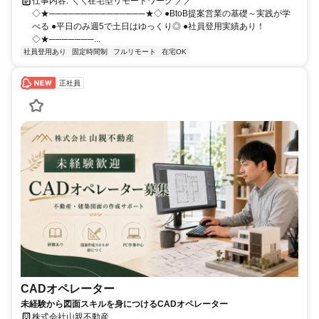
仕事内容: ＼＼在宅型リモートワーク ／／
◇★───────────────★◇ ●BtoB提案営業の基礎～実践が学
べる ●平日のみ週5で土日はゆっくり◎ ●社員登用実績あり！
◇★───────...
社員登用あり
固定時間制
フルリモート
在宅OK
正社員
CADオペレーター
未経験から図面スキルを身につけるCADオペレーター
株式会社山親不動産