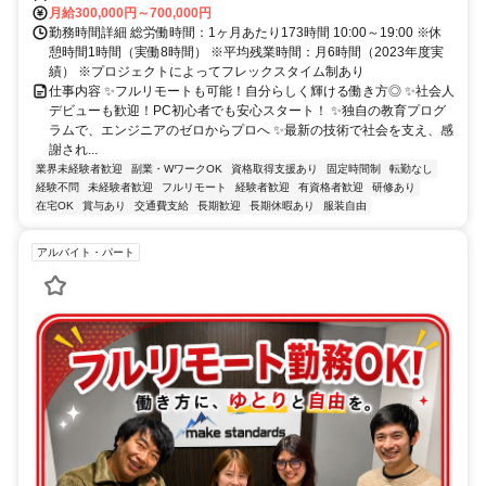
月給300,000円～700,000円
勤務時間詳細 総労働時間：1ヶ月あたり173時間 10:00～19:00 ※休
憩時間1時間（実働8時間） ※平均残業時間：月6時間（2023年度実
績） ※プロジェクトによってフレックスタイム制あり
仕事内容 ✨フルリモートも可能！自分らしく輝ける働き方◎ ✨社会人
デビューも歓迎！PC初心者でも安心スタート！ ✨独自の教育プログ
ラムで、エンジニアのゼロからプロへ ✨最新の技術で社会を支え、感
謝され...
業界未経験者歓迎
副業・WワークOK
資格取得支援あり
固定時間制
転勤なし
経験不問
未経験者歓迎
フルリモート
経験者歓迎
有資格者歓迎
研修あり
在宅OK
賞与あり
交通費支給
長期歓迎
長期休暇あり
服装自由
アルバイト・パート