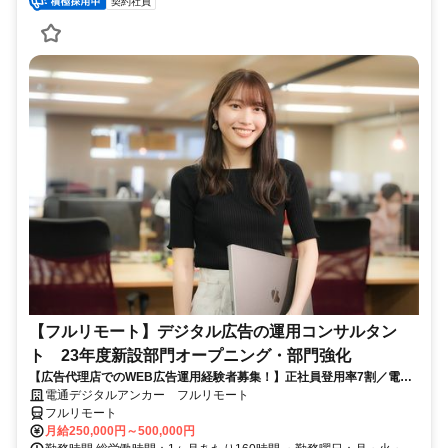
契約社員
【フルリモート】デジタル広告の運用コンサルタン
ト 23年度新設部門オープニング・部門強化
【広告代理店でのWEB広告運用経験者募集！】正社員登用率7割／電通
G／全国×完全在宅／年休126日・土日祝休み／残業月平均4時間19分
電通デジタルアンカー フルリモート
フルリモート
月給250,000円～500,000円