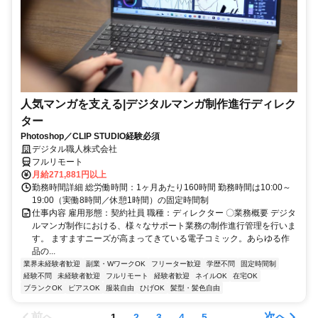
人気マンガを支える|デジタルマンガ制作進行ディレク
ター
Photoshop／CLIP STUDIO経験必須
デジタル職人株式会社
フルリモート
月給271,881円以上
勤務時間詳細 総労働時間：1ヶ月あたり160時間 勤務時間は10:00～
19:00（実働8時間／休憩1時間）の固定時間制
仕事内容 雇用形態：契約社員 職種：ディレクター 〇業務概要 デジタ
ルマンガ制作における、様々なサポート業務の制作進行管理を行いま
す。 ますますニーズが高まってきている電子コミック。あらゆる作
品の...
業界未経験者歓迎
副業・WワークOK
フリーター歓迎
学歴不問
固定時間制
経験不問
未経験者歓迎
フルリモート
経験者歓迎
ネイルOK
在宅OK
ブランクOK
ピアスOK
服装自由
ひげOK
髪型・髪色自由
前へ
次へ
1
2
3
4
5