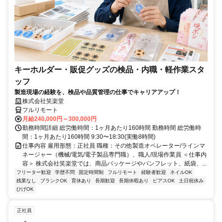
キーホルダー・販促グッズの検品・内職・軽作業スタ
ッフ
製造現場の経験を、検品や品質管理の仕事でキャリアアップ！
株式会社笑楽堂
フルリモート
月給240,000円～300,000円
勤務時間詳細 総労働時間：1ヶ月あたり160時間 勤務時間 総労働時
間：1ヶ月あたり160時間 9:30〜18:30(実働8時間)
仕事内容 雇用形態：正社員 職種：その他製造オペレーター/ラインマ
ネージャー（機械/電気/電子製品専門職）、職人/現場作業員 ＜仕事内
容＞ 株式会社笑楽堂では、商品パッケージやパンフレット、紙袋、...
フリーター歓迎
学歴不問
固定時間制
フルリモート
経験者歓迎
ネイルOK
残業なし
ブランクOK
育休あり
長期歓迎
長期休暇あり
ピアスOK
土日祝休み
ひげOK
正社員