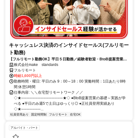
キャッシュレス決済のインサイドセールス(フルリモー
ト勤務)
【フルリモート勤務OK】平日５日勤務／経験者歓迎・BtoB提案営業で
スキルアップ
株式会社make standards
フルリモート
時給1,600円以上
勤務時間・曜日: 平日のみ 9：00～18：00 実働時間：1日あたり8時
間 休憩1時間
仕事内容: ＼＼在宅型リモートワーク ／／
◇★───────────────★◇ ●BtoB提案営業の基礎～実践が学
べる ●平日のみ週5で土日はゆっくり◎ ●正社員登用実績あり
◇★───────...
社員登用あり
固定時間制
フルリモート
在宅OK
アルバイト・パート