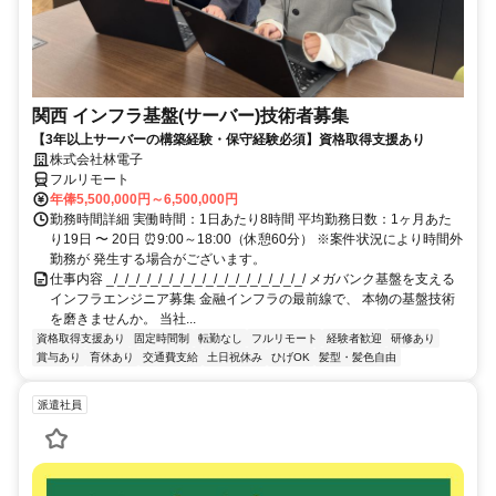
関西 インフラ基盤(サーバー)技術者募集
【3年以上サーバーの構築経験・保守経験必須】資格取得支援あり
株式会社林電子
フルリモート
年俸5,500,000円～6,500,000円
勤務時間詳細 実働時間：1日あたり8時間 平均勤務日数：1ヶ月あた
り19日 〜 20日 ⏰9:00～18:00（休憩60分） ※案件状況により時間外
勤務が 発生する場合がございます。
仕事内容 _/_/_/_/_/_/_/_/_/_/_/_/_/_/_/_/_/_/ メガバンク基盤を支える
インフラエンジニア募集 金融インフラの最前線で、 本物の基盤技術
を磨きませんか。 当社...
資格取得支援あり
固定時間制
転勤なし
フルリモート
経験者歓迎
研修あり
賞与あり
育休あり
交通費支給
土日祝休み
ひげOK
髪型・髪色自由
派遣社員