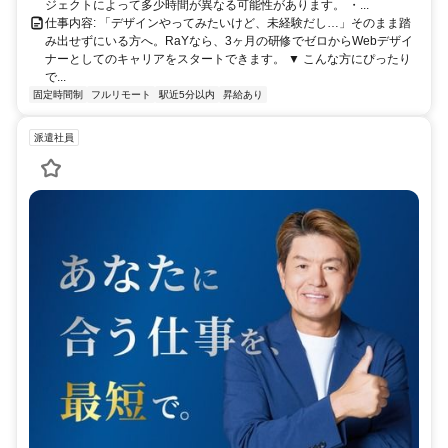
ジェクトによって多少時間が異なる可能性があります。 ・...
仕事内容: 「デザインやってみたいけど、未経験だし…」そのまま踏
み出せずにいる方へ。RaYなら、3ヶ月の研修でゼロからWebデザイ
ナーとしてのキャリアをスタートできます。 ▼ こんな方にぴったり
で...
固定時間制
フルリモート
駅近5分以内
昇給あり
派遣社員