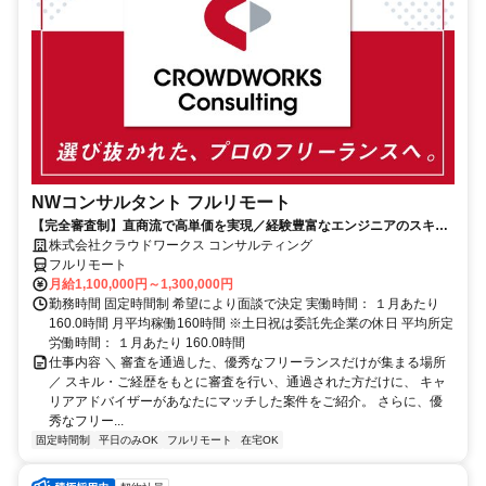
NWコンサルタント フルリモート
【完全審査制】直商流で高単価を実現／経験豊富なエンジニアのスキル
に合致した案件を多数保有
株式会社クラウドワークス コンサルティング
フルリモート
月給1,100,000円～1,300,000円
勤務時間 固定時間制 希望により面談で決定 実働時間： １月あたり
160.0時間 月平均稼働160時間 ※土日祝は委託先企業の休日 平均所定
労働時間： １月あたり 160.0時間
仕事内容 ＼ 審査を通過した、優秀なフリーランスだけが集まる場所
／ スキル・ご経歴をもとに審査を行い、通過された方だけに、 キャ
リアアドバイザーがあなたにマッチした案件をご紹介。 さらに、優
秀なフリー...
固定時間制
平日のみOK
フルリモート
在宅OK