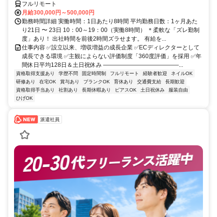
フルリモート
月給300,000円～500,000円
勤務時間詳細 実働時間：1日あたり8時間 平均勤務日数：1ヶ月あた
り21日 〜 23日 10：00～19：00（実働8時間） ＊柔軟な「ズレ勤制
度」あり！ 出社時間を前後2時間ズラせます。 有給を...
仕事内容 ✅設立以来、増収増益の成長企業 ✅ECディレクターとして
成長できる環境 ✅主観によらない評価制度「360度評価」を採用 ✅年
間休日平均128日＆土日祝休み ―――――――――――――...
資格取得支援あり
学歴不問
固定時間制
フルリモート
経験者歓迎
ネイルOK
研修あり
在宅OK
賞与あり
ブランクOK
育休あり
交通費支給
長期歓迎
資格取得手当あり
社割あり
長期休暇あり
ピアスOK
土日祝休み
服装自由
ひげOK
派遣社員