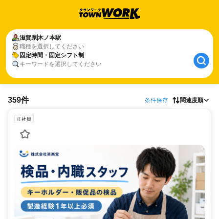
滋賀県
木ノ本駅
職種を選択してください
固定時間・固定シフト制
キーワードを選択してください
359件
条件保存
関連度順
正社員