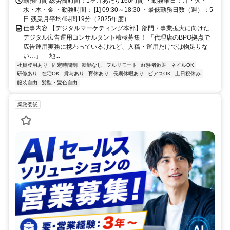
勤務時間 総労働時間：1ヶ月あたり160時間 ・勤務曜日：月・火・
水・木・金 ・勤務時間： [1] 09:30～18:30 ・最低勤務日数（週）：5
日 残業月平均4時間19分（2025年度）
仕事内容 【デジタルマーケティング本部】部門・事業拡大に向けた
デジタル広告運用コンサルタント積極募集！ 「代理店のBPO拠点で
広告運用実務に携わっているけれど、入稿・運用だけでは物足りな
い…」 「地...
社員登用あり
固定時間制
転勤なし
フルリモート
経験者歓迎
ネイルOK
研修あり
在宅OK
賞与あり
育休あり
長期休暇あり
ピアスOK
土日祝休み
服装自由
髪型・髪色自由
業務委託