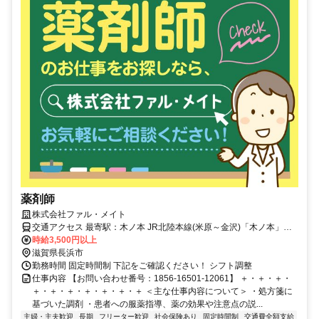
薬剤師
株式会社ファル・メイト
交通アクセス 最寄駅：木ノ本 JR北陸本線(米原～金沢)「木ノ本」か
ら徒歩12分
時給3,500円以上
滋賀県長浜市
勤務時間 固定時間制 下記をご確認ください！ シフト調整
仕事内容 【お問い合わせ番号：1856-16501-12061】 ＋・＋・＋・
＋・＋・＋・＋・＋・＋・＋ ＜主な仕事内容について＞ ・処方箋に
基づいた調剤 ・患者への服薬指導、薬の効果や注意点の説...
主婦・主夫歓迎
長期
フリーター歓迎
社会保険あり
固定時間制
交通費全額支給