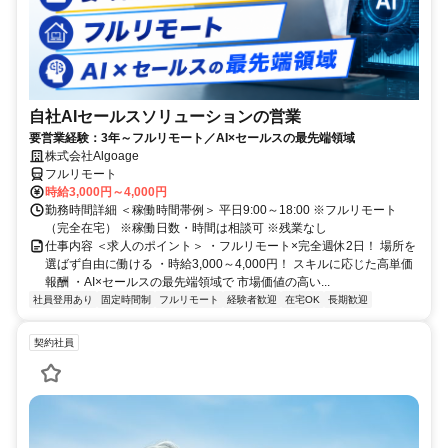
自社AIセールスソリューションの営業
要営業経験：3年～フルリモート／AI×セールスの最先端領域
株式会社Algoage
フルリモート
時給3,000円～4,000円
勤務時間詳細 ＜稼働時間帯例＞ 平日9:00～18:00 ※フルリモート
（完全在宅） ※稼働日数・時間は相談可 ※残業なし
仕事内容 ＜求人のポイント＞ ・フルリモート×完全週休2日！ 場所を
選ばず自由に働ける ・時給3,000～4,000円！ スキルに応じた高単価
報酬 ・AI×セールスの最先端領域で 市場価値の高い...
社員登用あり
固定時間制
フルリモート
経験者歓迎
在宅OK
長期歓迎
契約社員