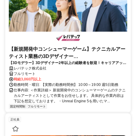
【新規開発中コンシューマーゲーム】テクニカルアー
ティスト業務の3Dデザイナー
【3Dモデラー】3Dデザイナー2年以上の経験者を歓迎！キャリアアップ
_LTCR547867_CP_CRG
を目指したい方も大歓迎♪
レバテック株式会社
フルリモート
時給3,060円以上
勤務時間・曜日: 【実際の勤務時間例】 10:00～19:00 週5日勤務
仕事内容: ＜作業詳細＞ 新規開発中のコンシューマーゲームのテクニ
カルアーティストとして作業をお任せします。 具体的な作業内容は
下記を想定しております。 ・Unreal Engine 5を用いたマ...
固定時間制
フルリモート
正社員