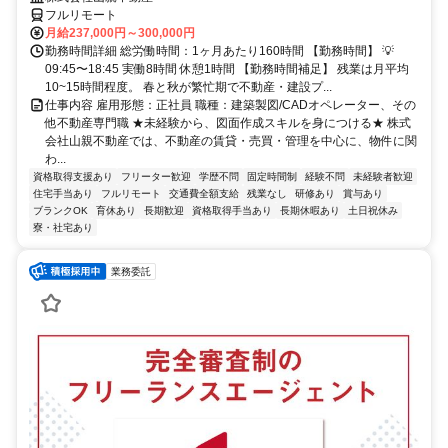
フルリモート
月給237,000円～300,000円
勤務時間詳細 総労働時間：1ヶ月あたり160時間 【勤務時間】 💡
09:45〜18:45 実働8時間 休憩1時間 【勤務時間補足】 残業は月平均
10~15時間程度。 春と秋が繁忙期で不動産・建設プ...
仕事内容 雇用形態：正社員 職種：建築製図/CADオペレーター、その
他不動産専門職 ★未経験から、図面作成スキルを身につける★ 株式
会社山親不動産では、不動産の賃貸・売買・管理を中心に、物件に関
わ...
資格取得支援あり
フリーター歓迎
学歴不問
固定時間制
経験不問
未経験者歓迎
住宅手当あり
フルリモート
交通費全額支給
残業なし
研修あり
賞与あり
ブランクOK
育休あり
長期歓迎
資格取得手当あり
長期休暇あり
土日祝休み
寮・社宅あり
業務委託