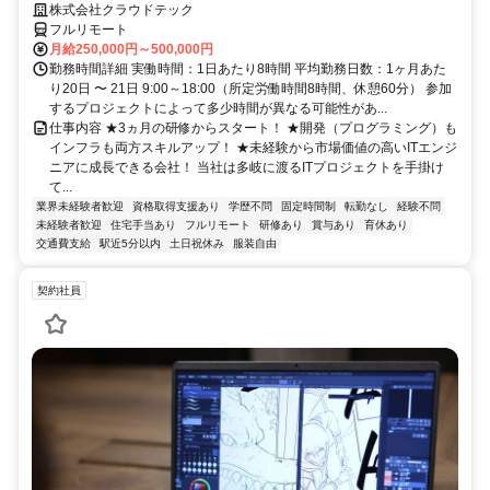
株式会社クラウドテック
フルリモート
月給250,000円～500,000円
勤務時間詳細 実働時間：1日あたり8時間 平均勤務日数：1ヶ月あた
り20日 〜 21日 9:00～18:00（所定労働時間8時間、休憩60分） 参加
するプロジェクトによって多少時間が異なる可能性があ...
仕事内容 ★3ヵ月の研修からスタート！ ★開発（プログラミング）も
インフラも両方スキルアップ！ ★未経験から市場価値の高いITエンジ
ニアに成長できる会社！ 当社は多岐に渡るITプロジェクトを手掛け
て...
業界未経験者歓迎
資格取得支援あり
学歴不問
固定時間制
転勤なし
経験不問
未経験者歓迎
住宅手当あり
フルリモート
研修あり
賞与あり
育休あり
交通費支給
駅近5分以内
土日祝休み
服装自由
契約社員