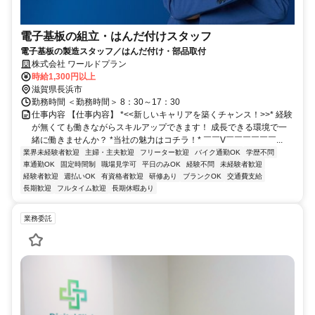
電子基板の組立・はんだ付けスタッフ
電子基板の製造スタッフ／はんだ付け・部品取付
株式会社 ワールドプラン
時給1,300円以上
滋賀県長浜市
勤務時間 ＜勤務時間＞ 8：30～17：30
仕事内容 【仕事内容】 *<<新しいキャリアを築くチャンス！>>* 経験
が無くても働きながらスキルアップできます！ 成長できる環境で一
緒に働きませんか？ *当社の魅力はコチラ！* ￣￣V￣￣￣￣￣￣...
業界未経験者歓迎
主婦・主夫歓迎
フリーター歓迎
バイク通勤OK
学歴不問
車通勤OK
固定時間制
職場見学可
平日のみOK
経験不問
未経験者歓迎
経験者歓迎
週払いOK
有資格者歓迎
研修あり
ブランクOK
交通費支給
長期歓迎
フルタイム歓迎
長期休暇あり
業務委託