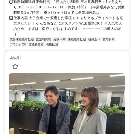
勤務時間詳細 実働時間：1日あたり8時間 平均勤務日数：1ヶ月あた
り18日 〜 23日 9：00～17：00（休憩1時間） （事業場外みなし労働
時間制1日7時間） ※入社3ヶ月目までは事業場外みな...
仕事内容 大手企業での安定した環境で キャリアもプライベートも充
実させたい！ そんなあなたにオススメ✨ WEB面談OK！ ※人気求人
のため、まずは「保存」がおすすめです。 ✼┈┈┈┈この求人のポ
イ...
業界未経験者歓迎
固定時間制
経験不問
未経験者歓迎
研修あり
賞与あり
ブランクOK
交通費支給
長期歓迎
正社員