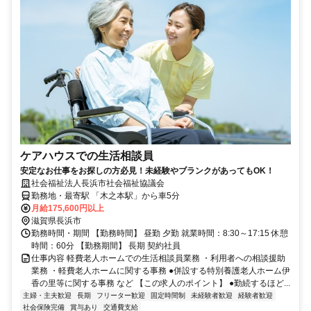
ケアハウスでの生活相談員
安定なお仕事をお探しの方必見！未経験やブランクがあってもOK！
社会福祉法人長浜市社会福祉協議会
勤務地・最寄駅 「木之本駅」から車5分
月給175,600円以上
滋賀県長浜市
勤務時間・期間 【勤務時間】 昼勤 夕勤 就業時間：8:30～17:15 休憩
時間：60分 【勤務期間】 長期 契約社員
仕事内容 軽費老人ホームでの生活相談員業務 ・利用者への相談援助
業務 ・軽費老人ホームに関する事務 ●併設する特別養護老人ホーム伊
香の里等に関する事務 など 【この求人のポイント】 ●勤続するほど...
主婦・主夫歓迎
長期
フリーター歓迎
固定時間制
未経験者歓迎
経験者歓迎
社会保険完備
賞与あり
交通費支給