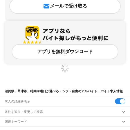
メールで受け取る
アプリを無料ダウンロード
滋賀県、草津市、時間や曜日が選べる・シフト自由のアルバイト・バイト求人情報
求人の詳細を表示
条件を追加・変更して検索
市区町村を追加・変更
関連キーワード
完全在宅ワーク 全国
シール貼り 在宅
現在地周辺
ガチャガチャ
犬カフェ
滋賀県