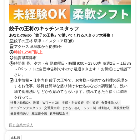
餃子の王将のキッチンスタッフ
あなたの街の「餃子の王将」で働いてくれるスタッフ大募集！
餃子の王将 草津エイスクエア店(仮)
アクセス 草津駅から徒歩8分
時給1,250円以上
滋賀県草津市
時間帯 昼、夕方・夜 勤務曜日・時間 9:00～23:00内 ※週2日～,1日3h
～OK シフトは自己申告制ですので 融通ききます！ お気軽にご相談下
さい。
仕事情報 ● 仕事内容 餃子の王将で、お客様へ提供する料理の調理を
するお仕事。最初 は簡単な盛り付けや仕込みなどの調理補助、洗い
場で食器洗いな どから始めてもらいます。慣れてきたら徐々に調理
を行って...
扶養内勤務OK
副業・WワークOK
主婦・主夫歓迎
学生歓迎
食費補助あり
オープニングスタッフ
交通費支給
まかないあり
シフト制
社割あり
高校生歓迎
昼食補助あり
履歴書不要
食事補助あり
同じ企業の求人
正社員