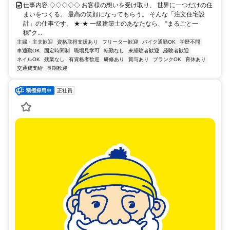
仕事内容 ◇◇◇◇◇ お客様の想いを受け取り、 世界に一つだけの住
まいをつくる。 最高の笑顔になってもらう。 そんな「注文住宅設
計」の仕事です。 ★-★ 一級建築士のあなたなら、 “まるごと一
棟”ク...
主婦・主夫歓迎
資格取得支援あり
フリーター歓迎
バイク通勤OK
学歴不問
車通勤OK
固定時間制
職場見学可
転勤なし
未経験者歓迎
経験者歓迎
ネイルOK
残業なし
有資格者歓迎
研修あり
賞与あり
ブランクOK
育休あり
交通費支給
長期歓迎
正社員