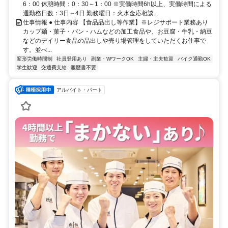
6：00 休憩時間：0：30～1：00 ※実働時間6h以上、実働時間による
週勤務日数：3日～4日 勤務曜日：火水金応相談...
仕事情報 ● 仕事内容 【食品品出し等作業】※レジサポート業務あり
カップ麺・菓子・パン・ハムなどの加工食品や、お豆腐・牛乳・納豆
などのデイリー食品の品出しや売り場管理をしていただくお仕事で
す。並べ...
変形労働時間制
社員登用あり
副業・WワークOK
主婦・主夫歓迎
バイク通勤OK
学生歓迎
交通費支給
履歴書不要
アルバイト・パート