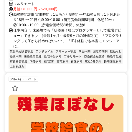
フルリモート
月給270,000円～520,000円
勤務時間詳細 実働時間：1日あたり8時間 平均勤務日数：1ヶ月あた
り18日 〜 21日 ①9:00~18:00（所定労働時間8時間、休憩60分）
②10:00～19:00（所定労働時間8時間、休憩6...
仕事内容 ＼ 未経験でも「研修修了後はプログラマーとして現場デビ
ュー」できる ／ （最短1ヶ月～最長6ヶ月の研修制度） 「プログラミ
ングって何から始めればいい？」 「IT未経験でも本当にエンジニア
に...
業界未経験者歓迎
ランチタイム
フリーター歓迎
学歴不問
固定時間制
転勤なし
経験不問
未経験者歓迎
住宅手当あり
フルリモート
交通費全額支給
経験者歓迎
有資格者歓迎
研修あり
在宅OK
賞与あり
育休あり
駅近5分以内
長期休暇あり
土日祝休み
アルバイト・パート