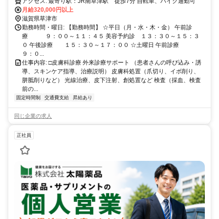
アクセス: 最寄り駅：JR南草津駅 徒歩7分 自転車、バイク通勤可
月給320,000円以上
滋賀県草津市
勤務時間・曜日: 【勤務時間】 ☆平日（月・水・木・金） 午前診
療 ９：００～１１：４５ 美容予約診 １３：３０～１５：３
０ 午後診療 １５：３０～１７：００ ☆土曜日 午前診療
９：０...
仕事内容: □皮膚科診療 外来診療サポート （患者さんの呼び込み・誘
導、スキンケア指導、治療説明） 皮膚科処置（爪切り、イボ削り、
胼胝削りなど） 光線治療、皮下注射、創処置など 検査（採血、検査
前の...
固定時間制
交通費支給
昇給あり
同じ企業の求人
正社員