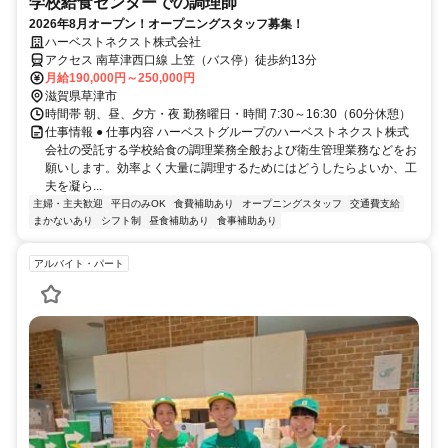
学校給食センターでの調理師
2026年8月オープン！オープニングスタッフ募集！
ハーベストネクスト株式会社
アクセス 南草津西口線 上笠（バス停）徒歩約13分
月給190,000円～250,000円
滋賀県草津市
時間帯 朝、昼、夕方・夜 勤務曜日・時間 7:30～16:30（60分休憩）
仕事情報 ● 仕事内容 ハーベストグループのハーベストネクスト株式
会社の受託する学校給食の調理業務全般および衛生管理業務などをお
願いします。効率よく大量に調理するためにはどうしたらよいか、工
夫を凝ら...
主婦・主夫歓迎
平日のみOK
食費補助あり
オープニングスタッフ
交通費支給
まかないあり
シフト制
昼食補助あり
食事補助あり
アルバイト・パート