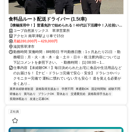
食料品ルート配送ドライバー (1.5t車)
【積極採用中！】普通免許で始められる！40代以下活躍中！入社祝い金
５万円支給！家族手当も有り
コープ自然派リンクス 草津営業所
アクセス 南草津駅より車で15分
月給280,000円～429,000円
滋賀県草津市
勤務時間 実働時間：8時間/日 平均勤務日数：1ヶ月あたり21日 ・勤
務曜日：月・火・水・木・金・土※・日※・祝 注釈内容については
下記コメントを参照下さい。 ・勤務時間： [1] 08:00～1...
仕事内容 【未経験OK！】毎日決められたお宅に食品や生活用品など
のお届けを！【ナビ・ドラレコ完備で安心・安全】 ドラレコやバッ
クモニター完備で 運転に慣れていない方も安心！ 道を覚える必要が
全くあり...
業界未経験者歓迎
資格取得支援あり
学歴不問
車通勤OK
固定時間制
経験不問
研修あり
賞与あり
ブランクOK
育休あり
交通費支給
資格取得手当あり
長期休暇あり
友達と応募OK
正社員