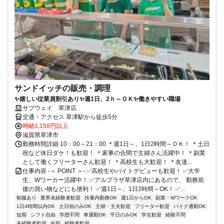
サンドイッチの販売・調理
✨嬉しい従業員割引あり✨週1日、2ｈ～ＯＫ✨働きやすい職場
サブウェイ 草津店
交通・アクセス 草津駅から徒歩5分
時給1,150円以上
滋賀県草津市
勤務時間詳細 10：00～21：00 ＊週1日～、1日2時間～ＯＫ！ ＊土日
祝など休日ダケ！も歓迎！ ＊家事の合間で主婦さん活躍中！ ＊副業
として働くフリーターさん歓迎！ ＊高校生も大歓迎！ ＊友達...
仕事内容 -＜ POINT ＞- ✅高校生やバイトデビューも歓迎！ ✅大学
生、Wワーカー活躍中！ ✅アルプラザ草津店内にあるので、 勤務前
後の買い物などにも便利！ ✅週1日～、1日2時間～OK！ ✅...
制服あり
業界未経験者歓迎
扶養内勤務OK
週1日からOK
副業・WワークOK
1日4時間以内OK
土日祝のみOK
主婦・主夫歓迎
フリーター歓迎
バイク通勤OK
短期
シフト自由
学歴不問
車通勤OK
平日のみOK
学生歓迎
経験不問
未経験者歓迎
午前
経験者歓迎