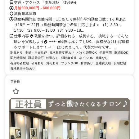
交通・アクセス 「南草津駅」徒歩9分
月給300,000円～600,000円
滋賀県草津市
勤務時間詳細 実働時間：1日あたり8時間 平均勤務日数：1ヶ月あた
り18日 〜 22日 ＜勤務時間帯はご希望に応じます＞ （1）8:30～
17:30 （2）9:00～18:00 （3）9:30～18...
仕事内容 🏠裁量を持つ、評価される、成長する、 挑戦する…そんな
願いを実現しよう🏠 +++- ■経験は浅くてもOK。 資格がなければ取得
をサポートします！ -+++ はじめまして、代表の中村です。 ...
制服あり
主婦・主夫歓迎
資格取得支援あり
バイク通勤OK
学歴不問
車通勤OK
固定時間制
職場見学可
転勤なし
経験者歓迎
ネイルOK
残業なし
有資格者歓迎
研修あり
賞与あり
ブランクOK
育休あり
交通費支給
長期歓迎
資格取得手当あり
正社員