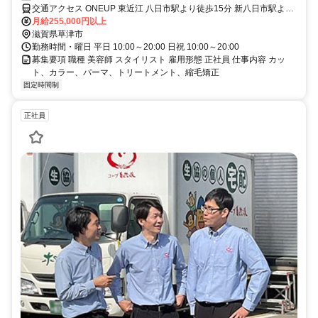
交通アクセス ONEUP 東近江 八日市駅より徒歩15分 新八日市駅より
徒歩12分
月給255,000円以上
滋賀県草津市
勤務時間・曜日 平日 10:00～20:00 日祝 10:00～20:00
募集要項 職種 美容師 スタイリスト 雇用形態 正社員 仕事内容 カッ
ト、カラー、パーマ、トリートメント、縮毛矯正
固定時間制
正社員