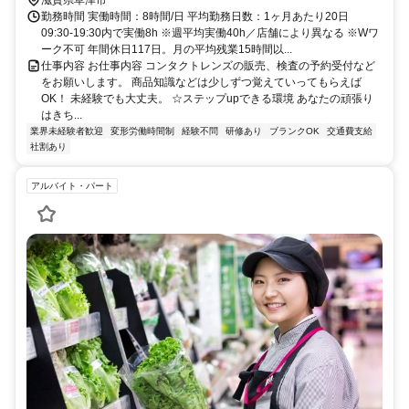
滋賀県草津市
勤務時間 実働時間：8時間/日 平均勤務日数：1ヶ月あたり20日
09:30-19:30内で実働8h ※週平均実働40h／店舗により異なる ※Wワ
ーク不可 年間休日117日。月の平均残業15時間以...
仕事内容 お仕事内容 コンタクトレンズの販売、検査の予約受付など
をお願いします。 商品知識などは少しずつ覚えていってもらえば
OK！ 未経験でも大丈夫。 ☆ステップupできる環境 あなたの頑張り
はきち...
業界未経験者歓迎
変形労働時間制
経験不問
研修あり
ブランクOK
交通費支給
社割あり
アルバイト・パート