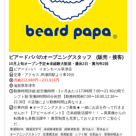
ビアードパパのオープニングスタッフ (販売・接客)
10月上旬オープン予定★未経験大歓迎・週休2日・賞与年2回
ビアードパパ イオンモール草津店
交通・アクセス JR瀬田駅より車10分
月給212,580円～231,610円
滋賀県草津市
勤務時間詳細 総労働時間：1ヶ月あたり173時間 7:00〜21:30の間で
シフト制 実働8時間60分休憩 【勤務時間例7:00〜16:00,12:30〜
21:30】 ※店舗により勤務時間は異なりま...
仕事内容 ★オープニングスタッフ募集★ 一緒にお店を作って行きま
せんか？ 【アピールポイント】 ①未経験活躍中！！ →異業種からの
転職者も多数活躍中！ 教育制度も充実しておりますので ご安心く
だ...
車通勤OK
職場見学可
未経験者歓迎
経験者歓迎
賞与あり
育休あり
オープニングスタッフ
交通費支給
長期歓迎
シフト制
社割あり
長期休暇あり