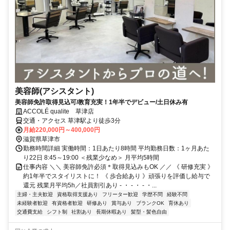
美容師(アシスタント)
美容師免許取得見込可/教育充実！1年半でデビュー/土日休み有
ACCOLÉ qualite 草津店
交通・アクセス 草津駅より徒歩3分
月給220,000円～400,000円
滋賀県草津市
勤務時間詳細 実働時間：1日あたり8時間 平均勤務日数：1ヶ月あた
り22日 8:45～19:00 ＜残業少なめ＞ 月平均5時間
仕事内容 ＼＼ 美容師免許必須＊取得見込みもOK ／／ 《 研修充実 》
約1年半でスタイリストに！ 《 歩合給あり 》頑張りを評価し給与で
還元 残業月平均5h／社員割引あり - ・ - ・ - ・...
主婦・主夫歓迎
資格取得支援あり
フリーター歓迎
学歴不問
経験不問
未経験者歓迎
有資格者歓迎
研修あり
賞与あり
ブランクOK
育休あり
交通費支給
シフト制
社割あり
長期休暇あり
髪型・髪色自由