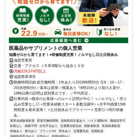
医薬品やサプリメントの個人営業
知識ゼロから育てます！⭐研修制度充実！ノルマなし◎土日祝休み
滋賀営業所
交通・アクセス ＪＲ草津駅から徒歩１５分
月給229,574円以上
滋賀県草津市
勤務時間詳細 総労働時間：1年あたり2028時間50分 ⏰8：10～17：
20(休憩80分) ✅基本は直帰 ✅残業あり └8時10分より前の入室や、
18時以降の訪問は原則禁止です。 ✅平均所定...
仕事内容 ⭐既存のお客様へのルート訪問が中心！ ⭐ノルマなし！売り
込み営業なし◎ ⭐営業未経験スタート多数活躍中♪ ⭐月平均残業15時
間程度＆基本直帰！ ⭐土日祝休みでプライベート充実◎ ⭐同行研修
あ...
業界未経験者歓迎
変形労働時間制
資格取得支援あり
バイク通勤OK
職場見学可
転勤なし
経験不問
住宅手当あり
交通費全額支給
経験者歓迎
有資格者歓迎
研修あり
賞与あり
ブランクOK
育休あり
交通費支給
長期歓迎
資格取得手当あり
社割あり
長期休暇あり