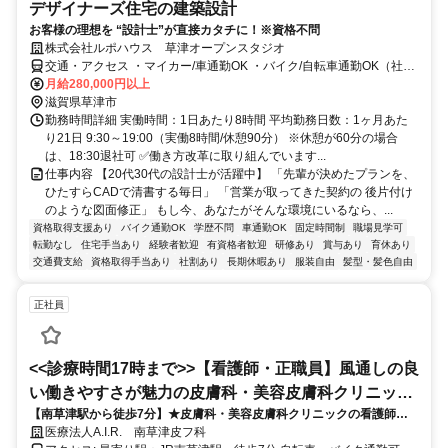
デザイナーズ住宅の建築設計
お客様の理想を “設計士”が直接カタチに！※資格不問
株式会社ルポハウス 草津オープンスタジオ
交通・アクセス ・マイカー/車通勤OK ・バイク/自転車通勤OK（社員
専用の無料駐車場/駐輪場完備）
月給280,000円以上
滋賀県草津市
勤務時間詳細 実働時間：1日あたり8時間 平均勤務日数：1ヶ月あた
り21日 9:30～19:00（実働8時間/休憩90分） ※休憩が60分の場合
は、18:30退社可 ✅働き方改革に取り組んでいます...
仕事内容 【20代30代の設計士が活躍中】 「先輩が決めたプランを、
ひたすらCADで清書する毎日」 「営業が取ってきた契約の 後片付け
のような図面修正」 もし今、あなたがそんな環境にいるなら、...
資格取得支援あり
バイク通勤OK
学歴不問
車通勤OK
固定時間制
職場見学可
転勤なし
住宅手当あり
経験者歓迎
有資格者歓迎
研修あり
賞与あり
育休あり
交通費支給
資格取得手当あり
社割あり
長期休暇あり
服装自由
髪型・髪色自由
正社員
<<診療時間17時まで>>【看護師・正職員】風通しの良
い働きやすさが魅力の皮膚科・美容皮膚科クリニック
【南草津駅から徒歩7分】★皮膚科・美容皮膚科クリニックの看護師さ
です!子育て世代も多数勤務!
ん募集★午後の受付は17：00までと働きやすさが魅力♬
医療法人A.I.R. 南草津皮フ科