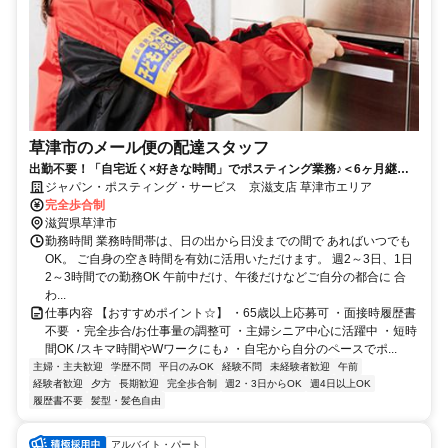
草津市のメール便の配達スタッフ
出勤不要！「自宅近く×好きな時間」でポスティング業務♪＜6ヶ月継続
勤務で合計2万円のプチボーナス＞
ジャパン・ポスティング・サービス 京滋支店 草津市エリア
完全歩合制
滋賀県草津市
勤務時間 業務時間帯は、日の出から日没までの間で あればいつでも
OK。 ご自身の空き時間を有効に活用いただけます。 週2～3日、1日
2～3時間での勤務OK 午前中だけ、午後だけなどご自分の都合に 合
わ...
仕事内容 【おすすめポイント☆】 ・65歳以上応募可 ・面接時履歴書
不要 ・完全歩合/お仕事量の調整可 ・主婦シニア中心に活躍中 ・短時
間OK /スキマ時間やWワークにも♪ ・自宅から自分のペースでポ...
主婦・主夫歓迎
学歴不問
平日のみOK
経験不問
未経験者歓迎
午前
経験者歓迎
夕方
長期歓迎
完全歩合制
週2・3日からOK
週4日以上OK
履歴書不要
髪型・髪色自由
アルバイト・パート