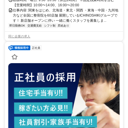
勤務時間・曜日: 9:30~20:30（休憩2時間） ※固定残業時間を含む
【営業時間】10:00〜14:00、16:00〜20:00
仕事内容: 関東をはじめ、北海道・東北・関西 ・東海・中国・九州地
方など全国に整骨院を60店舗 展開しているICHINOSHIKIグループで
す！ 新店舗オープンに伴い 一緒に働くスタッフを募集しま...
即日勤務OK
交通費支給
シフト制
昇給あり
同じ企業の求人
正社員