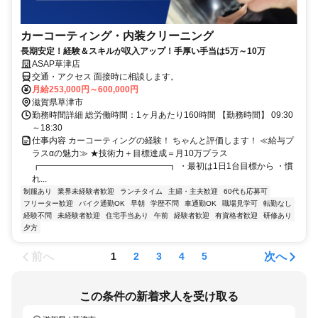
カーコーティング・内装クリーニング
長期安定！経験＆スキルが収入アップ！手厚い手当は5万～10万
ASAP草津店
交通・アクセス 面接時に相談します。
月給253,000円～600,000円
滋賀県草津市
勤務時間詳細 総労働時間：1ヶ月あたり160時間 【勤務時間】 09:30
～18:30
仕事内容 カーコーティングの経験！ ちゃんと評価します！ ≪給与プ
ラスαの魅力≫ ★技術力＋目標達成＝月10万プラス
┏━━━━━━━━━━━━━━━┓ ・最初は1日1台目標から ・慣
れ...
制服あり
業界未経験者歓迎
ランチタイム
主婦・主夫歓迎
60代も応募可
フリーター歓迎
バイク通勤OK
早朝
学歴不問
車通勤OK
職場見学可
転勤なし
経験不問
未経験者歓迎
住宅手当あり
午前
経験者歓迎
有資格者歓迎
研修あり
夕方
前へ
次へ
1
2
3
4
5
この条件の新着求人を受け取る