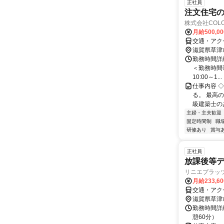
正社員
注文住宅の
株式会社COL
月給500,0
交通・アク
滋賀県草津
勤務時間詳細
＜勤務時間帯は
10:00～1...
仕事内容 
る。 最高
級建築士のあ
主婦・主夫歓迎
固定時間制
職
研修あり
賞与
正社員
放課後等
リニエプラッ
月給233,6
交通・アク
滋賀県草津
勤務時間詳細
憩60分）