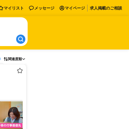
マイリスト
メッセージ
マイページ
求人掲載のご相談
存
関連度順