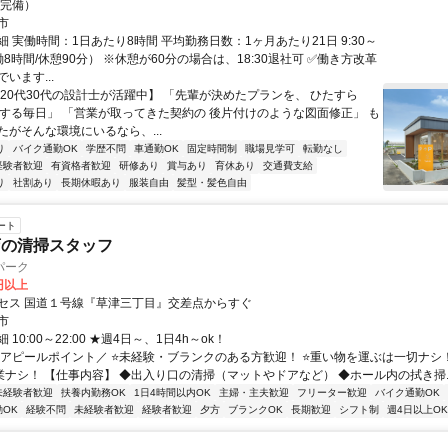
場完備）
市
 実働時間：1日あたり8時間 平均勤務日数：1ヶ月あたり21日 9:30～
実働8時間/休憩90分） ※休憩が60分の場合は、18:30退社可 ✅働き方改革
います...
【20代30代の設計士が活躍中】 「先輩が決めたプランを、 ひたすら
書する毎日」 「営業が取ってきた契約の 後片付けのような図面修正」 も
たがそんな環境にいるなら、...
り
バイク通勤OK
学歴不問
車通勤OK
固定時間制
職場見学可
転勤なし
経験者歓迎
有資格者歓迎
研修あり
賞与あり
育休あり
交通費支給
り
社割あり
長期休暇あり
服装自由
髪型・髪色自由
ート
店の清掃スタッフ
パーク
0円以上
セス 国道１号線『草津三丁目』交差点からすぐ
市
10:00～22:00 ★週4日～、1日4h～ok！
＼アピールポイント／ ⭐未経験・ブランクのある方歓迎！ ⭐重い物を運ぶは一切ナシ！
業ナシ！ 【仕事内容】 ◆出入り口の清掃（マットやドアなど） ◆ホール内の拭き掃..
未経験者歓迎
扶養内勤務OK
1日4時間以内OK
主婦・主夫歓迎
フリーター歓迎
バイク通勤OK
OK
経験不問
未経験者歓迎
経験者歓迎
夕方
ブランクOK
長期歓迎
シフト制
週4日以上OK