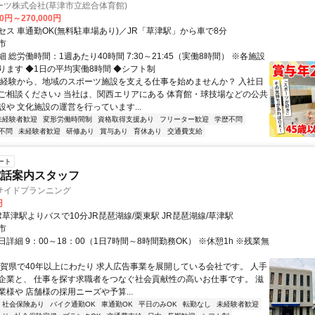
ーツ株式会社(草津市立総合体育館)
00円～270,000円
セス 車通勤OK(無料駐車場あり)／JR「草津駅」から車で8分
市
 総労働時間：1週あたり40時間 7:30～21:45（実働8時間） ※各施設
ります ◆1日の平均実働8時間 ◆シフト制
未経験から、地域のスポーツ施設を支える仕事を始めませんか？ 入社日
ご相談ください♪ 当社は、関西エリアにある 体育館・球技場などの公共
設や 文化施設の運営を行っています...
未経験者歓迎
変形労働時間制
資格取得支援あり
フリーター歓迎
学歴不問
不問
未経験者歓迎
研修あり
賞与あり
育休あり
交通費支給
ート
電話案内スタッフ
サイドプランニング
円
R草津駅よりバスで10分JR琵琶湖線/栗東駅 JR琵琶湖線/草津駅
市
詳細 9：00～18：00（1日7時間～8時間勤務OK） ※休憩1h ※残業無
滋賀県で40年以上にわたり 求人広告事業を展開している会社です。 人手
企業と、 仕事を探す求職者をつなぐ社会貢献性の高いお仕事です。 滋
様や 店舗様の採用ニーズや予算...
社会保険あり
バイク通勤OK
車通勤OK
平日のみOK
転勤なし
未経験者歓迎