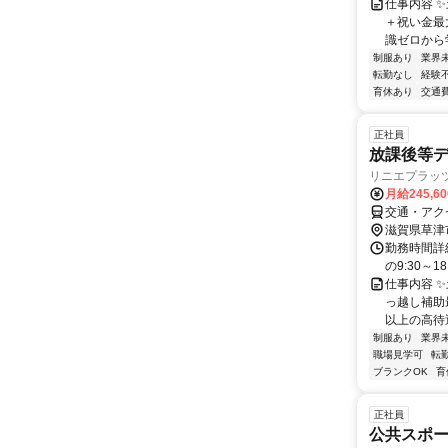
仕事内容 
＋祝い金最
識ゼロから学
制服あり
業界
転勤なし
経験
育休あり
交通
正社員
放課後等
リニエプラッ
月給245,6
交通・アク
滋賀県草津
勤務時間詳
の9:30～1
仕事内容 
っ越し補助最
以上の高待遇
制服あり
業界
職場見学可
転
ブランクOK
育
正社員
公共スポ