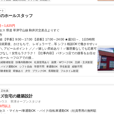
ート
店のホールスタッフ
円～1,625円
セス 県道 草津守山線 駒井沢交差点よりすぐ
市
【早番】9:00～17:00 【遅番】17:00～24:00 ★週3日～、1日5時間
学校就業後、かけもちで、 レギュラーで…等 シフト相談OKで働きやすい♪
＼＼ アピールポイント ／／ ✅嬉しい昇給あり！ ✅履歴書なしでも応募可
運びなし！女性もラクラク！ 【仕事内容】 パチンコ店での接客をお任せ
ホール ⇒フロアでの接...
未経験者歓迎
扶養内勤務OK
社員登用あり
副業・WワークOK
主婦・主夫歓迎
バイク通勤OK
シフト自由
学歴不問
車通勤OK
学生歓迎
経験不問
経験者歓迎
研修あり
夕方
ブランクOK
長期歓迎
フルタイム歓迎
正社員
ーズ住宅の建築設計
ハウス 草津オープンスタジオ
00円以上
セス ・マイカー/車通勤OK ・バイク/自転車通勤OK（社員専用の無料駐