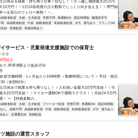
✨土日休み＆残業・持ち帰り仕事一切なし！ ✨引っ越し補助最大20万円
大10万円！ ✨1日10名程度の少人数制でじっくり向き合える！ ✨専門知
べる安心のフォロー体制！ ✨...
未経験者歓迎
主婦・主夫歓迎
学歴不問
車通勤OK
固定時間制
職場見学可
不問
未経験者歓迎
午前
経験者歓迎
有資格者歓迎
夕方
賞与あり
ブランクOK
費支給
長期歓迎
長期休暇あり
デイサービス・児童発達支援施設での保育士
ツ草津
00円以上
セス JR草津駅より徒歩15分
市
細 総労働時間：1ヶ月あたり168時間 ＜勤務時間について＞ 平日・祝日
8:30（休憩60分）
✨土日休みで残業＆持ち帰りなし！ ✨入社祝い金最大10万円支給！ ✨引
大20万円支給！ ✨マイカー通勤OKで通勤ラクラク！ ✨月給24.5万円
！ ー 【特典多数の...
未経験者歓迎
主婦・主夫歓迎
フリーター歓迎
学歴不問
車通勤OK
固定時間制
勤なし
経験不問
未経験者歓迎
午前
経験者歓迎
有資格者歓迎
夕方
賞与あり
休あり
交通費支給
長期歓迎
ーツ施設の運営スタッフ