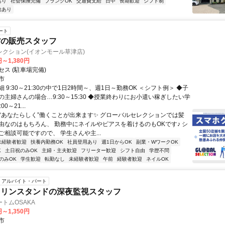
あり
社会保険完備
ブランクOK
交通費支給
日中
長期歓迎
シフト制
給あり
ート
貨の販売スタッフ
クション(イオンモール草津店)
円～1,380円
ス (駐車場完備)
市
 9:30～21:30の中で1日2時間～、週1日～勤務OK ＜シフト例＞ ◆子
の主婦さんの場合…9:30～15:30 ◆授業終わりにお小遣い稼ぎしたい学
0～21...
✨“あなたらしく”働くことが出来ます✨ グローバルセレクションでは髪
由なのはもちろん、 勤務中にネイルやピアスを着けるのもOKです♪ シ
ご相談可能ですので、 学生さんや主...
未経験者歓迎
扶養内勤務OK
社員登用あり
週1日からOK
副業・WワークOK
K
土日祝のみOK
主婦・主夫歓迎
フリーター歓迎
シフト自由
学歴不問
のみOK
学生歓迎
転勤なし
未経験者歓迎
午前
経験者歓迎
ネイルOK
アルバイト・パート
ソリンスタンドの深夜監視スタッフ
トムOSAKA
円～1,350円
市