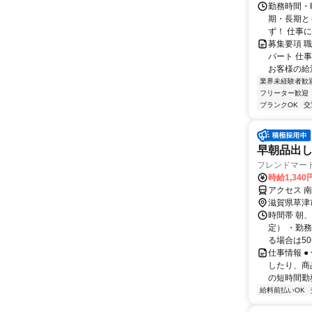
勤務時間・曜
期・長期と
ず！ 仕事に
募集要項 
パート 仕
お客様の給
業界未経験者歓
フリーター歓迎
ブランクOK
交
早朝品出
フレンドマー
時給1,340
アクセス 南
滋賀県草津
時間帯 朝、
定） ・勤
る場合は50
仕事情報 
したり、商
の短時間勤
給料前払いOK