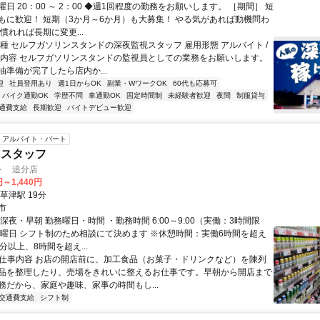
日 20：00 ～ 2：00 ◆週1回程度の勤務をお願いします。 ［期間］ 短
もに歓迎！ 短期（3か月～6か月）も大募集！ やる気があれば動機問わ
慣れれば長期に変更...
職種 セルフガソリンスタンドの深夜監視スタッフ 雇用形態 アルバイト /
事内容 セルフガソリンスタンドの監視員としての業務をお願いします。
油準備が完了したら店内か...
迎
社員登用あり
週1日からOK
副業・WワークOK
60代も応募可
バイク通勤OK
学歴不問
車通勤OK
固定時間制
未経験者歓迎
夜間
制服貸与
通費支給
長期歓迎
バイトデビュー歓迎
アルバイト・パート
しスタッフ
ト 追分店
円～1,440円
草津駅 19分
市
深夜・早朝 勤務曜日・時間 ・勤務時間 6:00～9:00（実働：3時間限
務曜日 シフト制のため相談にて決めます ※休憩時間：実働6時間を超え
分以上、8時間を超え...
● 仕事内容 お店の開店前に、加工食品（お菓子・ドリンクなど）を陳列
品を整理したり、売場をきれいに整えるお仕事です。早朝から開店まで
務だから、家庭や趣味、家事の時間もし...
交通費支給
シフト制