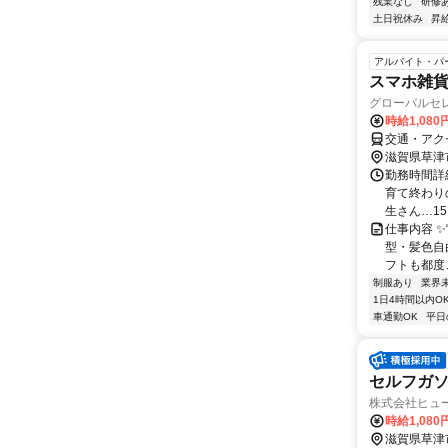
残業なし
研修
土日祝休み
昇
アルバイト・パ
スマホ雑
グローバルセレ
時給1,080
交通・アクセ
滋賀県草津
勤務時間詳細
育て終わり
生さん…15:0
仕事内容 
型・髪色自
フトも都度
制服あり
業界
1日4時間以内O
車通勤OK
平日
セルフガ
株式会社ヒュー
時給1,080
滋賀県草津