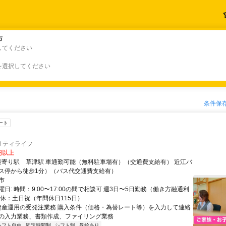
市
市
してください
を選択してください
条件保
ート
リティライフ
0円以上
ス停から徒歩1分）（バス代交通費支給有）
市
日: 時間：9:00〜17:00の間で相談可 週3日〜5日勤務（働き方融通利
 休：土日祝（年間休日115日）
 資産運用の受発注業務 購入条件（価格・為替レート等）を入力して連絡
の入力業務、書類作成、ファイリング業務
シフト自由
固定時間制
シフト制
昇給あり