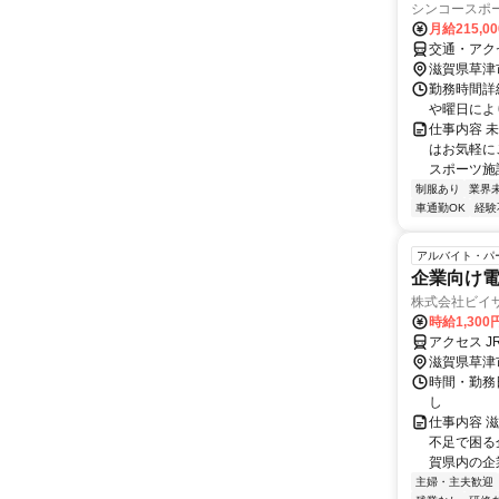
シンコースポ
月給215,0
交通・アク
滋賀県草津
勤務時間詳細
や曜日によ
仕事内容 
はお気軽に
スポーツ施
制服あり
業界
車通勤OK
経験
アルバイト・パ
企業向け
株式会社ビイ
時給1,300
アクセス J
滋賀県草津
時間・勤務日
し
仕事内容 
不足で困る
賀県内の企業
主婦・主夫歓迎