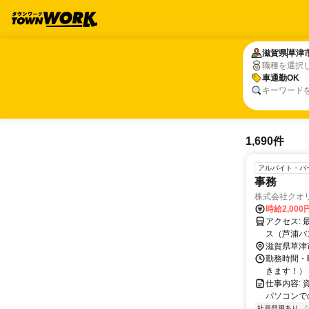
滋賀県
滋賀県
草津
草津
職種を選択
車通勤OK
車通勤OK
キーワード
1,690件
アルバイト・パ
事務
株式会社クオ
時給2,00
アクセス: 最寄り駅 草津駅 車通勤可能（無料駐車場有）（交通費支給有） 近江バ
ス（芦浦バ
滋賀県草津
勤務時間・曜
きます！）
仕事内容:
パソコンで
社員登用あり