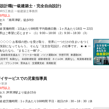
設計職(一級建築士・完全自由設計)
ORS工務店 一級建築士事務所
00円以上
セス 「南草津駅」徒歩9分
市
 実働時間：1日あたり8時間 平均勤務日数：1ヶ月あたり18日 〜 22日
ご希望に応じます＞ （1）9:00～18:00 （2）9:30～18:30 （3）
◇◇◇◇◇ お客様の想いを受け取り、 世界に一つだけの住まいをつく
の笑顔になってもらう。 そんな「注文住宅設計」の仕事です。 ★-★ 一
なたなら、 “まるごと一棟”ク...
資格取得支援あり
フリーター歓迎
バイク通勤OK
学歴不問
車通勤OK
場見学可
転勤なし
未経験者歓迎
経験者歓迎
ネイルOK
残業なし
有資格者歓迎
あり
ブランクOK
育休あり
交通費支給
長期歓迎
デイサービスでの児童指導員
ツ草津
00円以上
セス JR草津駅より徒歩15分
市
 総労働時間：1ヶ月あたり168時間 平日・祝日の9：30～18：30（休