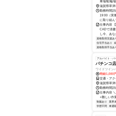
車場/駐輪
滋賀県草津
勤務時間詳細
19:00（
に取り組んで
仕事内容 
CADで清
し今、あな
資格取得支援あ
住宅手当あり
資格取得手当あ
アルバイト・パ
パチンコ
ワイドツイン
時給1,08
交通・アク
滋賀県草津
勤務時間詳細 
仕事内容 
⭐難しい作
制服あり
業界
学歴不問
車通勤