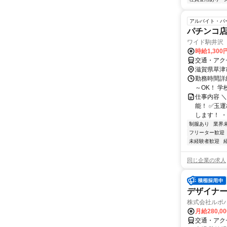
アルバイト・パ
パチンコ
ワイド駒井沢
時給1,300
交通・アク
滋賀県草津
勤務時間詳細 
～OK！ 
仕事内容 
能！ ✅玉
します！ ・
制服あり
業界
フリーター歓迎
未経験者歓迎
同じ企業の求人
デザイナ
株式会社ルポ
月給280,0
交通・アク