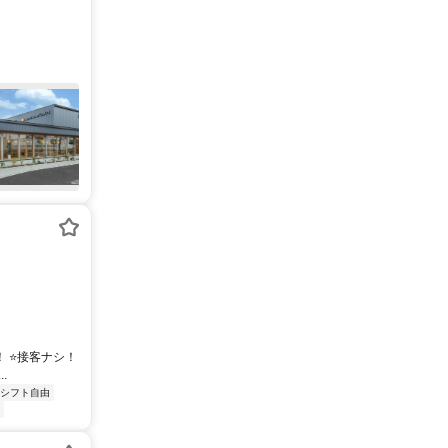
 ⭐接客ナシ！
.
シフト自由