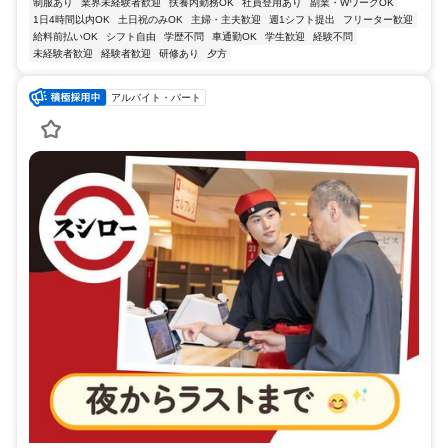
制服あり
業界未経験者歓迎
扶養内勤務OK
社員登用あり
副業・WワークOK
1日4時間以内OK
土日祝のみOK
主婦・主夫歓迎
週1シフト提出
フリーター歓迎
給料前払いOK
シフト自由
学歴不問
車通勤OK
学生歓迎
経験不問
未経験者歓迎
経験者歓迎
研修あり
夕方
アルバイト・パート