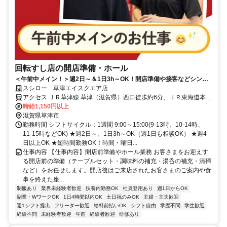
回転すし店の開店準備・ホール
＜午前中メイン！＞週2日～＆1日3h～OK！開店準備や接客などシンプ
ル業務
スシロー 草津エイスクエア店
アクセス ＪＲ草津線 草津（滋賀県）西口徒歩約6分、ＪＲ東海道本線
草津（滋賀県）西口徒歩約6分、ＪＲ東海道本線 栗東西口徒歩約32分
時給1,150円以上
滋賀県草津市
勤務時間 シフトサイクル：1週間 9:00～15:00(9-13時、10-14時、
11-15時などOK) ★週2日～、1日3h～OK（週1日も相談OK） ★週4
日以上OK ★短時間勤務OK！時間・曜日...
仕事内容 【仕事内容】開店前準備やホール業務 お客さまをお迎えす
る開店前の準備（テーブルセット・調味料の補充・湯呑の補充・清掃
など）をお任せします。開店後はご来店されたお客さまのご案内や食
事を終えた座...
制服あり
業界未経験者歓迎
扶養内勤務OK
社員登用あり
週1日からOK
副業・WワークOK
1日4時間以内OK
土日祝のみOK
主婦・主夫歓迎
週1シフト提出
フリーター歓迎
給料前払いOK
シフト自由
学歴不問
学生歓迎
経験不問
未経験者歓迎
午前
経験者歓迎
研修あり