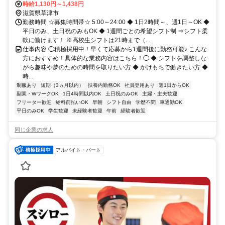
草津（滋賀県）西口徒歩約7分、ＪＲ東海道本線 栗東西口徒歩約38分
時給1,130円～1,438円
滋賀県草津市
勤務時間 ☆募集時間帯☆ 5:00～24:00 ◆ 1日2時間～、週1日～OK ◆
平日のみ、土日祝のみもOK ◆ 1週間ごとの希望シフト制 ⇒シフト柔
軟に働けます！ ※高校生シフトは21時まで（...
仕事内容 ◯積極採用中！早くて応募から1週間後に勤務可能♪ こんな
方におすすめ！具体的な業務内容はこちら！◯ ◆ シフトを調整しな
がら趣味や夢のための時間を取りたい方 ◆ かけもちで働きたい方 ◆
時...
制服あり
短期（3ヵ月以内）
扶養内勤務OK
社員登用あり
週1日からOK
副業・WワークOK
1日4時間以内OK
土日祝のみOK
主婦・主夫歓迎
フリーター歓迎
給料前払いOK
早朝
シフト自由
学歴不問
車通勤OK
平日のみOK
学生歓迎
未経験者歓迎
午前
経験者歓迎
同じ企業の求人
アルバイト・パート