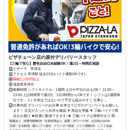
ピザチェーン店の原付デリバリースタッフ
【三輪で安心】髪色自由◎未経験OK！週2日～時間応相談
ピザーラ 草津店
アクセス 草津駅 徒歩23分(バイク通勤OKです)
時給1,150円以上
滋賀県草津市
勤務時間 シフトサイクル：1週間 土日や平日のみもOK！ 11:00～
23:00 上記時間帯で週2日、1日3時間からOKです！ シフトは1週間単
位です。 1ヶ月単位ではないので予定も組みやすく 仕事と...
仕事内容 デリバリーのお仕事 出来立てピザのデリバリーをお願いし
ます！ 注文が入ったら住所を確認 ▼ 商品を準備 ▼ 三輪バイクで商
品をお届け ★快適に配達できます♪★ 三輪バイクは屋根付き◎ 雨...
制服あり
扶養内勤務OK
社員登用あり
副業・WワークOK
土日祝のみOK
主婦・主夫歓迎
週1シフト提出
フリーター歓迎
バイク通勤OK
シフト自由