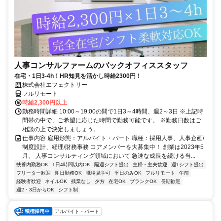
人事コンサルファームのバックオフィススタッフ
在宅・1日3-4h！HR知見を活かし時給2300円！
株式会社エフェクトリー
フルリモート
時給2,300円以上
勤務時間詳細 10:00～19:00の間で1日3～4時間、週2～3日 ※上記時
間帯の中で、ご希望に応じた時間で勤務可能です。 ※勤務日数はご
相談の上で決定しましょう。
仕事内容 雇用形態：アルバイト・パート 職種：採用人事、人事企画/
制度設計、経理/財務事務 コアメンバーを大募集中！ 創業は2023年5
月。 人事コンサルティング領域において 急速な成長を続ける当...
扶養内勤務OK
1日4時間以内OK
隔週シフト提出
主婦・主夫歓迎
週1シフト提出
フリーター歓迎
即日勤務OK
職場見学可
平日のみOK
フルリモート
午前
経験者歓迎
ネイルOK
残業なし
夕方
在宅OK
ブランクOK
長期歓迎
週2・3日からOK
シフト制
アルバイト・パート