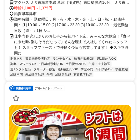
アクセス ＪＲ東海道本線 草津（滋賀県）東口徒歩約16分、ＪＲ東海
道本線 南草津東口徒歩約36分 東草津（近江鉄道バス）より徒歩3分
時給1,100円～1,375円
滋賀県草津市
勤務時間 ・勤務曜日：月・火・水・木・金・土・日・祝 ・勤務時
間： [1] 10:00～15:00 [2] 17:00～23:30 [3] 10:00～23:30 ・最低勤務
日数（週）：1日 シ...
仕事内容 久しぶりのお仕事から初バイト迄、み～んな大歓迎！ ｢食べ
に来た時､楽しそうだなって｣ そんな理由で入社してくれたスタッフ
も！ スタッフファーストで仲良く今日も営業してます！ ◆スキマ時
間に...
制服あり
業界未経験者歓迎
ランチタイム
扶養内勤務OK
週1日からOK
副業・WワークOK
1日4時間以内OK
土日祝のみOK
主婦・主夫歓迎
週1シフト提出
フリーター歓迎
給料前払いOK
学歴不問
平日のみOK
学生歓迎
経験不問
未経験者歓迎
午前
経験者歓迎
有資格者歓迎
アルバイト・パート