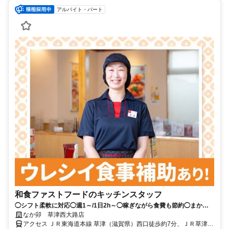
アルバイト・パート
和食ファストフードのキッチンスタッフ
◯シフト柔軟に対応◯週1～/1日2h～◯稼ぎながら食費も節約◯まかな
い（食事補助）あり
なか卯 草津西大路店
アクセス ＪＲ東海道本線 草津（滋賀県）西口徒歩約7分、ＪＲ草津線