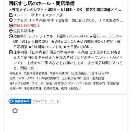
回転すし店のホール・閉店準備
＜夜間メインのシフト＞週2日～＆1日3h～OK！接客や閉店準備メイン
のシンプルなお仕事
スシロー 草津エイスクエア店
アクセス ＪＲ草津線 草津（滋賀県）西口徒歩約6分、ＪＲ東海道本線
草津（滋賀県）西口徒歩約6分、ＪＲ東海道本線 栗東西口徒歩約32分
時給1,150円以上
滋賀県草津市
勤務時間 シフトサイクル：1週間 20:00～24:00 ★週2日～、1日3h～
OK（週1日も相談OK） ★週4日以上OK ★短時間勤務OK！時間・曜
日応相談 ★1週間毎のシフト制 ★土日祝のみOK ...
仕事内容 【仕事内容】閉店の準備やホール業務 ご来店されたお客さ
まのご案内や食事を終えた座席の片付けなどのテーブルセットがメイ
ンです。お会計のご案内などもお願いします。また閉店時間に近づく
と、閉店に向...
制服あり
業界未経験者歓迎
扶養内勤務OK
社員登用あり
週1日からOK
副業・WワークOK
1日4時間以内OK
土日祝のみOK
主婦・主夫歓迎
週1シフト提出
フリーター歓迎
給料前払いOK
シフト自由
学歴不問
学生歓迎
経験不問
未経験者歓迎
経験者歓迎
夜間
研修あり
アルバイト・パート