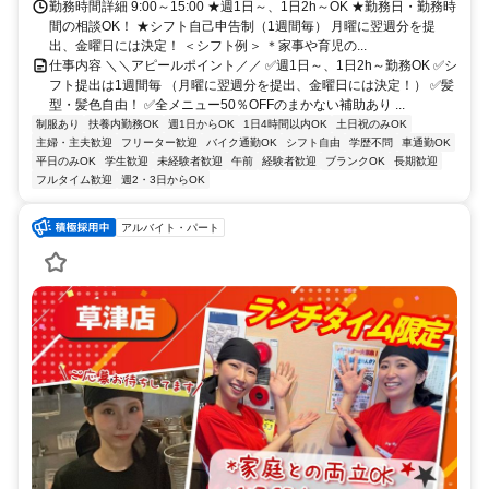
勤務時間詳細 9:00～15:00 ★週1日～、1日2h～OK ★勤務日・勤務時
間の相談OK！ ★シフト自己申告制（1週間毎） 月曜に翌週分を提
出、金曜日には決定！ ＜シフト例＞ ＊家事や育児の...
仕事内容 ＼＼アピールポイント／／ ✅週1日～、1日2h～勤務OK ✅シ
フト提出は1週間毎 （月曜に翌週分を提出、金曜日には決定！） ✅髪
型・髪色自由！ ✅全メニュー50％OFFのまかない補助あり ...
制服あり
扶養内勤務OK
週1日からOK
1日4時間以内OK
土日祝のみOK
主婦・主夫歓迎
フリーター歓迎
バイク通勤OK
シフト自由
学歴不問
車通勤OK
平日のみOK
学生歓迎
未経験者歓迎
午前
経験者歓迎
ブランクOK
長期歓迎
フルタイム歓迎
週2・3日からOK
アルバイト・パート