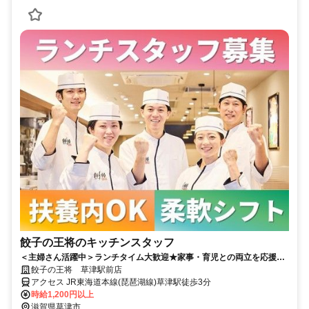
餃子の王将のキッチンスタッフ
＜主婦さん活躍中＞ランチタイム大歓迎★家事・育児との両立を応援◎
短時間・扶養内勤務OKで働きやすい好環境♪土日祝+50円！
餃子の王将 草津駅前店
アクセス JR東海道本線(琵琶湖線)草津駅徒歩3分
時給1,200円以上
滋賀県草津市