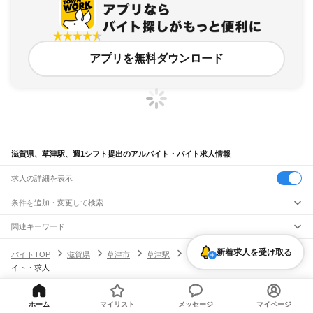
アプリを無料ダウンロード
滋賀県、草津駅、週1シフト提出のアルバイト・バイト求人情報
求人の詳細を表示
条件を追加・変更して検索
市区町村を追加・変更
関連キーワード
完全在宅ワーク 全国
シール貼り 在宅
現在地周辺
ガチャガチャ
犬カフェ
滋賀県
駅を追加・変更
新着求人を受け取る
バイトTOP
滋賀県
草津市
草津駅
週1シフト提出のアルバイト・バ
滋賀県
すべて
イト・求人
大津市
彦根市
長浜市
近江八幡市
草津市
守山市
栗東市
甲賀市
野洲市
湖南市
職種を追加・変更
JR北陸本線(米原～金沢)
高島市
東近江市
米原市
蒲生郡
愛知郡
犬上郡
米原駅
坂田駅
田村駅
長浜駅
虎姫駅
河毛駅
高月駅
木ノ本駅
余呉駅
近江塩津駅
飲食・フードサービス
特徴を追加・変更
飲食・フードサービス
すべて
ホーム
マイリスト
メッセージ
マイページ
ヘルプ・お問い合わせ
サイトマップ
利用規約・プライバシーポリシー
JR東海道本線(岐阜～美濃赤坂・米原)