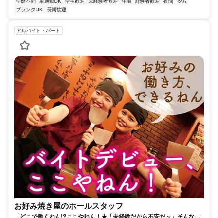
学歴不問
車通勤OK
学生歓迎
未経験者歓迎
午前
経験者歓迎
夜間
夕方
ブランクOK
長期歓迎
アルバイト・パート
お好み焼き屋のホールスタッフ
「どこで働くねん!?ここやねん！★「未経験だから不安だ～」そんなあ