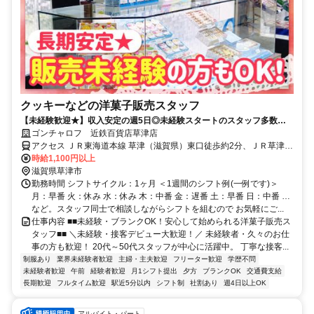
クッキーなどの洋菓子販売スタッフ
【未経験歓迎★】収入安定の週5日◎未経験スタートのスタッフ多数活
躍中！安心のサポート体制で接客デビュー♪
ゴンチャロフ 近鉄百貨店草津店
アクセス ＪＲ東海道本線 草津（滋賀県）東口徒歩約2分、ＪＲ草津線
草津（滋賀県）東口徒歩約2分、ＪＲ東海道本線 栗東西口徒歩約31分
時給1,100円以上
滋賀県草津市
勤務時間 シフトサイクル：1ヶ月 ＜1週間のシフト例(一例です)＞
月：早番 火：休み 水：休み 木：中番 金：遅番 土：早番 日：中番 …
など。スタッフ同士で相談しながらシフトを組むので お気軽にご...
仕事内容 ■■未経験・ブランクOK！安心して始められる洋菓子販売ス
タッフ■■ ＼未経験・接客デビュー大歓迎！／ 未経験者・久々のお仕
事の方も歓迎！ 20代～50代スタッフが中心に活躍中。 丁寧な接客...
制服あり
業界未経験者歓迎
主婦・主夫歓迎
フリーター歓迎
学歴不問
未経験者歓迎
午前
経験者歓迎
月1シフト提出
夕方
ブランクOK
交通費支給
長期歓迎
フルタイム歓迎
駅近5分以内
シフト制
社割あり
週4日以上OK
アルバイト・パート