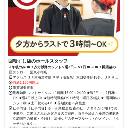
回転すし店のホールスタッフ
＜午後のみOK！夕方以降のシフト＞週2日～＆1日3h～OK！開店後の接
客メインのシンプルなお仕事
スシロー 栗東小柿店
アクセス ＪＲ東海道本線 草津（滋賀県）東口徒歩約18分、ＪＲ草津
線 草津（滋賀県）東口徒歩約18分、ＪＲ東海道本線 栗東東口徒歩約
時給1,150円以上
27分
滋賀県栗東市
勤務時間 シフトサイクル：1週間 16:00～24:00 ★週2日～、1日3h～
OK ★週4日以上OK ★短時間勤務OK！時間・曜日応相談 ★1週間毎の
シフト制 ★土日祝のみOK ★長期歓迎 ※高校生...
仕事内容 【仕事内容】ホール業務全般 夜のピークタイムに向けての
準備や、ご来店されたお客さまのご案内、食事を終えた座席の湯飲み
や調味料の補充・片付け、清掃などのテーブルセットがメイン。「タ
ッチパネルや...