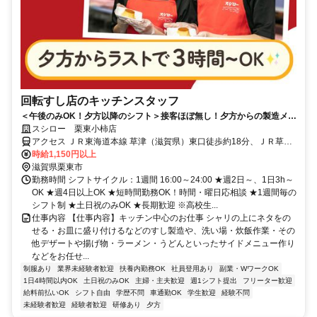
回転すし店のキッチンスタッフ
＜午後のみOK！夕方以降のシフト＞接客ほぼ無し！夕方からの製造メイ
ンでコツコツ働ける
スシロー 栗東小柿店
アクセス ＪＲ東海道本線 草津（滋賀県）東口徒歩約18分、ＪＲ草津
線 草津（滋賀県）東口徒歩約18分、ＪＲ東海道本線 栗東東口徒歩約
時給1,150円以上
27分
滋賀県栗東市
勤務時間 シフトサイクル：1週間 16:00～24:00 ★週2日～、1日3h～
OK ★週4日以上OK ★短時間勤務OK！時間・曜日応相談 ★1週間毎の
シフト制 ★土日祝のみOK ★長期歓迎 ※高校生...
仕事内容 【仕事内容】キッチン中心のお仕事 シャリの上にネタをの
せる・お皿に盛り付けるなどのすし製造や、洗い場・炊飯作業・その
他デザートや揚げ物・ラーメン・うどんといったサイドメニュー作り
などをお任せ...
制服あり
業界未経験者歓迎
扶養内勤務OK
社員登用あり
副業・WワークOK
1日4時間以内OK
土日祝のみOK
主婦・主夫歓迎
週1シフト提出
フリーター歓迎
給料前払いOK
シフト自由
学歴不問
車通勤OK
学生歓迎
経験不問
未経験者歓迎
経験者歓迎
研修あり
夕方