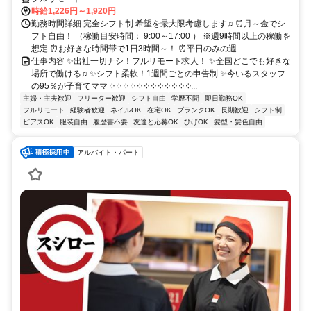
時給1,226円～1,920円
勤務時間詳細 完全シフト制 希望を最大限考慮します♫ ⏰月～金でシ
フト自由！ （稼働目安時間： 9:00～17:00 ） ※週9時間以上の稼働を
想定 ⏰お好きな時間帯で1日3時間～！ ⏰平日のみの週...
仕事内容 ✨出社一切ナシ！フルリモート求人！ ✨全国どこでも好きな
場所で働ける♫ ✨シフト柔軟！1週間ごとの申告制 ✨今いるスタッフ
の95％が子育てママ ༶ ༶ ༶ ༶ ༶ ༶ ༶ ༶ ༶ ༶ ༶ ༶...
主婦・主夫歓迎
フリーター歓迎
シフト自由
学歴不問
即日勤務OK
フルリモート
経験者歓迎
ネイルOK
在宅OK
ブランクOK
長期歓迎
シフト制
ピアスOK
服装自由
履歴書不要
友達と応募OK
ひげOK
髪型・髪色自由
アルバイト・パート