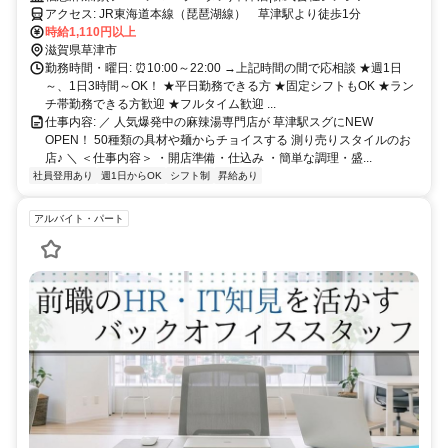
アクセス: JR東海道本線（琵琶湖線） 草津駅より徒歩1分
時給1,110円以上
滋賀県草津市
勤務時間・曜日: ⏰10:00～22:00 →上記時間の間で応相談 ★週1日
～、1日3時間～OK！ ★平日勤務できる方 ★固定シフトもOK ★ラン
チ帯勤務できる方歓迎 ★フルタイム歓迎 ...
仕事内容: ／ 人気爆発中の麻辣湯専門店が 草津駅スグにNEW
OPEN！ 50種類の具材や麺からチョイスする 測り売りスタイルのお
店♪ ＼ ＜仕事内容＞ ・開店準備・仕込み ・簡単な調理・盛...
社員登用あり
週1日からOK
シフト制
昇給あり
アルバイト・パート