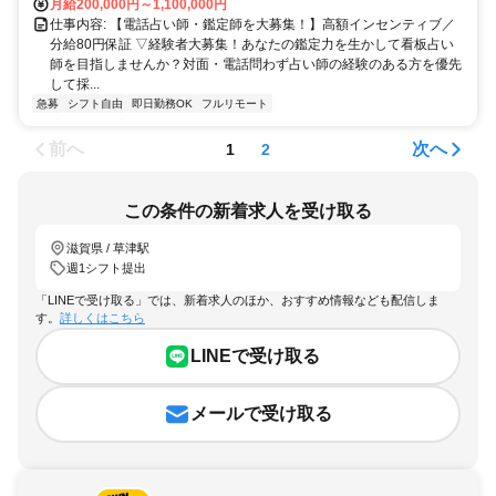
月給200,000円～1,100,000円
仕事内容: 【電話占い師・鑑定師を大募集！】高額インセンティブ／
分給80円保証 ▽経験者大募集！あなたの鑑定力を生かして看板占い
師を目指しませんか？対面・電話問わず占い師の経験のある方を優先
して採...
急募
シフト自由
即日勤務OK
フルリモート
前へ
次へ
1
2
この条件の新着求人を受け取る
滋賀県 / 草津駅
週1シフト提出
「LINEで受け取る」では、新着求人のほか、おすすめ情報なども配信しま
す。
詳しくはこちら
LINEで受け取る
メールで受け取る