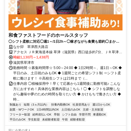
和食ファストフードのホールスタッフ
◯シフト柔軟に対応◯週1～/1日2h～◯稼ぎながら食費も節約◯まかな
い（食事補助）あり
なか卯 草津西大路店
アクセス ＪＲ東海道本線 草津（滋賀県）西口徒歩約7分、ＪＲ草津線
草津（滋賀県）西口徒歩約7分、ＪＲ東海道本線 栗東西口徒歩約38分
時給1,130円～1,438円
滋賀県草津市
勤務時間 ☆募集時間帯☆ 5:00～24:00 ◆ 1日2時間～、週1日～OK ◆
平日のみ、土日祝のみもOK ◆ 1週間ごとの希望シフト制 ⇒シフト柔
軟に働けます！ ※高校生シフトは21時まで（...
仕事内容 ◯積極採用中！早くて応募から1週間後に勤務可能♪ こんな
方におすすめ！具体的な業務内容はこちら！◯ ◆ シフトを調整しな
がら趣味や夢のための時間を取りたい方 ◆ かけもちで働きたい方 ◆
時...
制服あり
短期（3ヵ月以内）
扶養内勤務OK
社員登用あり
週1日からOK
副業・WワークOK
1日4時間以内OK
土日祝のみOK
主婦・主夫歓迎
フリーター歓迎
給料前払いOK
早朝
シフト自由
学歴不問
車通勤OK
平日のみOK
学生歓迎
未経験者歓迎
午前
経験者歓迎
同じ企業の求人