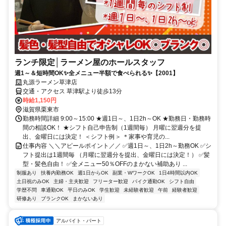
ランチ限定│ラーメン屋のホールスタッフ
週1～＆短時間OK✨全メニュー半額で食べられる✨【2001】
丸源ラーメン草津店
交通・アクセス 草津駅より徒歩13分
時給1,150円
滋賀県栗東市
勤務時間詳細 9:00～15:00 ★週1日～、1日2h～OK ★勤務日・勤務時
間の相談OK！ ★シフト自己申告制（1週間毎） 月曜に翌週分を提
出、金曜日には決定！ ＜シフト例＞ ＊家事や育児の...
仕事内容 ＼＼アピールポイント／／ ✅週1日～、1日2h～勤務OK ✅シ
フト提出は1週間毎 （月曜に翌週分を提出、金曜日には決定！） ✅髪
型・髪色自由！ ✅全メニュー50％OFFのまかない補助あり ...
制服あり
扶養内勤務OK
週1日からOK
副業・WワークOK
1日4時間以内OK
土日祝のみOK
主婦・主夫歓迎
フリーター歓迎
バイク通勤OK
シフト自由
学歴不問
車通勤OK
平日のみOK
学生歓迎
未経験者歓迎
午前
経験者歓迎
研修あり
ブランクOK
まかないあり
アルバイト・パート