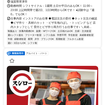
滋賀県草津市
勤務時間 シフトサイクル：1週間 土日や平日のみもOK！ 11:00～
23:00 上記時間帯で週2日、1日3時間からOKです！ ●試験中は『週
0』でもOK！
仕事内容 インストアのお仕事 ◆電話注文の受付 ◆ネット注文の確認
◆ピザ作り ・具材のカット ・ピザ生地のばし ・トッピング など 店
内スタッフとして 受付とピザ作り両方行うお仕事です♪ ＼未経...
制服あり
扶養内勤務OK
副業・WワークOK
土日祝のみOK
主婦・主夫歓迎
週1シフト提出
フリーター歓迎
シフト自由
学歴不問
学生歓迎
未経験者歓迎
午前
経験者歓迎
夜間
夕方
ブランクOK
長期歓迎
フルタイム歓迎
週2・3日からOK
シフト制
アルバイト・パート