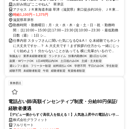
なたもウチなら大丈夫◎知らんけど！
お好み焼は”ここやねん” 草津店
アクセス ＪＲ東海道本線 草津（滋賀県）東口徒歩約16分、ＪＲ東海
道本線 南草津東口徒歩約36分 東草津（近江鉄道バス）より徒歩3分
時給1,100円～1,375円
滋賀県草津市
勤務時間 ・勤務曜日：月・火・水・木・金・土・日・祝 ・勤務時
間： [1] 10:00～15:00 [2] 17:00～23:30 [3] 10:00～23:30 ・最低勤務
日数（週）：1日 シ...
仕事内容 スタッフさんに聞いた気になるQ＆A！ Ｑ.未経験でもホント
に大丈夫ですか…？ Ａ.大丈夫です！まず挨拶の仕方から 一緒にじっ
くり始めよう！ 分からないことがあっても 横に先輩がいるので...
制服あり
業界未経験者歓迎
ランチタイム
扶養内勤務OK
週1日からOK
副業・WワークOK
1日4時間以内OK
土日祝のみOK
主婦・主夫歓迎
週1シフト提出
フリーター歓迎
給料前払いOK
学歴不問
平日のみOK
学生歓迎
経験不問
未経験者歓迎
午前
経験者歓迎
有資格者歓迎
業務委託
電話占い師/高額インセンティブ制度・分給80円保証/
経験者優遇
【デビュー後からすぐ高収入を狙える！】人気急上昇中の電話占いサイ
トで占いのお仕事
株式会社グラフィット
フルリモート