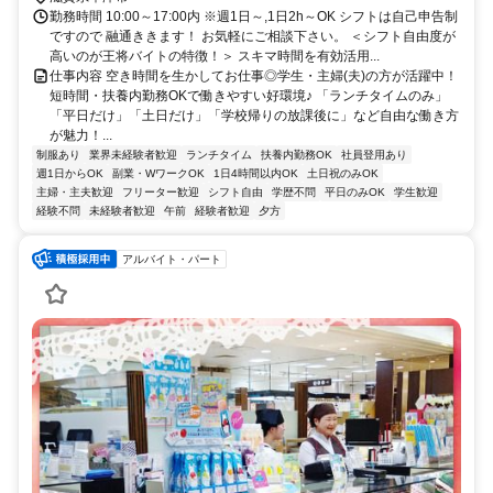
勤務時間 10:00～17:00内 ※週1日～,1日2h～OK シフトは自己申告制
ですので 融通ききます！ お気軽にご相談下さい。 ＜シフト自由度が
高いのが王将バイトの特徴！＞ スキマ時間を有効活用...
仕事内容 空き時間を生かしてお仕事◎学生・主婦(夫)の方が活躍中！
短時間・扶養内勤務OKで働きやすい好環境♪ 「ランチタイムのみ」
「平日だけ」「土日だけ」「学校帰りの放課後に」など自由な働き方
が魅力！...
制服あり
業界未経験者歓迎
ランチタイム
扶養内勤務OK
社員登用あり
週1日からOK
副業・WワークOK
1日4時間以内OK
土日祝のみOK
主婦・主夫歓迎
フリーター歓迎
シフト自由
学歴不問
平日のみOK
学生歓迎
経験不問
未経験者歓迎
午前
経験者歓迎
夕方
アルバイト・パート