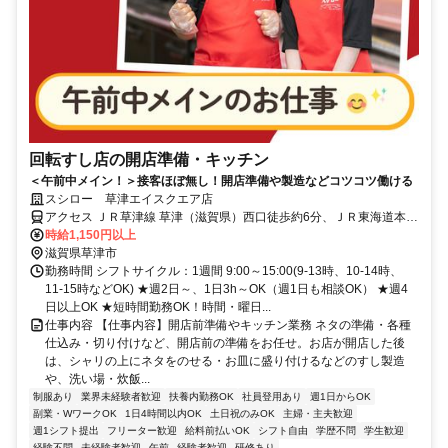
回転すし店の開店準備・キッチン
＜午前中メイン！＞接客ほぼ無し！開店準備や製造などコツコツ働ける
スシロー 草津エイスクエア店
アクセス ＪＲ草津線 草津（滋賀県）西口徒歩約6分、ＪＲ東海道本線
草津（滋賀県）西口徒歩約6分、ＪＲ東海道本線 栗東西口徒歩約32分
時給1,150円以上
滋賀県草津市
勤務時間 シフトサイクル：1週間 9:00～15:00(9-13時、10-14時、
11-15時などOK) ★週2日～、1日3h～OK（週1日も相談OK） ★週4
日以上OK ★短時間勤務OK！時間・曜日...
仕事内容 【仕事内容】開店前準備やキッチン業務 ネタの準備・各種
仕込み・切り付けなど、開店前の準備をお任せ。お店が開店した後
は、シャリの上にネタをのせる・お皿に盛り付けるなどのすし製造
や、洗い場・炊飯...
制服あり
業界未経験者歓迎
扶養内勤務OK
社員登用あり
週1日からOK
副業・WワークOK
1日4時間以内OK
土日祝のみOK
主婦・主夫歓迎
週1シフト提出
フリーター歓迎
給料前払いOK
シフト自由
学歴不問
学生歓迎
経験不問
未経験者歓迎
午前
経験者歓迎
研修あり