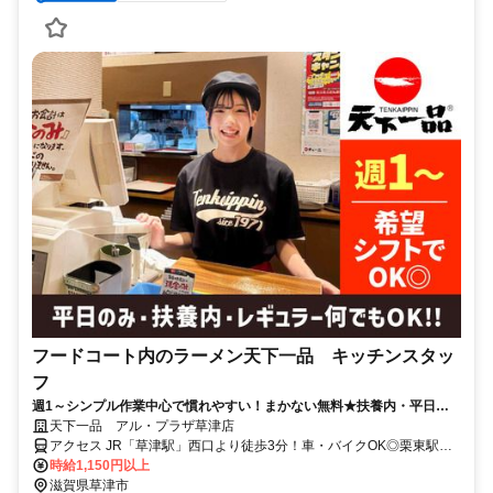
フードコート内のラーメン天下一品 キッチンスタッ
フ
週1～シンプル作業中心で慣れやすい！まかない無料★扶養内・平日の
み・Wワーク等融通も抜群です◎
天下一品 アル・プラザ草津店
アクセス JR「草津駅」西口より徒歩3分！車・バイクOK◎栗東駅・
南草津駅からバイク・自転車で約10～15分！（アル・プラザ草津
時給1,150円以上
店）
滋賀県草津市