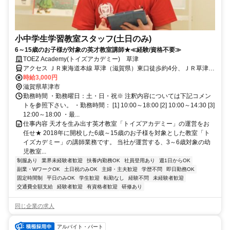
小中学生学習教室スタッフ(土日のみ)
6～15歳のお子様が対象の英才教室講師★≪経験/資格不要≫
TOEZ Academy(トイズアカデミー) 草津
アクセス ＪＲ東海道本線 草津（滋賀県）東口徒歩約4分、ＪＲ草津線
草津（滋賀県）東口徒歩約4分
時給3,000円
滋賀県草津市
勤務時間 ・勤務曜日：土・日・祝※ 注釈内容については下記コメン
トを参照下さい。 ・勤務時間： [1] 10:00～18:00 [2] 10:00～14:30 [3]
12:00～18:00 ・最...
仕事内容 天才を生み出す英才教室「トイズアカデミー」の運営をお
任せ★ 2018年に開校した6歳～15歳のお子様を対象とした教室「ト
イズカデミー」の講師業務です。 当社が運営する、3～6歳対象の幼
児教室...
制服あり
業界未経験者歓迎
扶養内勤務OK
社員登用あり
週1日からOK
副業・WワークOK
土日祝のみOK
主婦・主夫歓迎
学歴不問
即日勤務OK
固定時間制
平日のみOK
学生歓迎
転勤なし
経験不問
未経験者歓迎
交通費全額支給
経験者歓迎
有資格者歓迎
研修あり
同じ企業の求人
アルバイト・パート