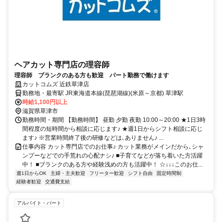
ヘアカット専門店の理容師
理容師 ブランクのある方も歓迎 パート勤務で働けます
カットコムズ 近鉄草津店
勤務地・最寄駅 JR東海道本線(琵琶湖線)(米原～京都) 草津駅
時給1,100円以上
滋賀県草津市
勤務時間・期間 【勤務時間】 昼勤 夕勤 夜勤 10:00～20:00 ★1日3時
間程度の短時間から相談に応じます♪ ★週1日からシフト相談に応じ
ます♪ ※営業時間終了後の研修などは､ありません♪ ...
仕事内容 カット専門店でのお仕事♪ カット業務がメインだから､シャ
ンプーなどでの手荒れの心配ナシ♪ ■子育てなどが落ち着いた方活躍
中！ ■ブランクのある方や経験浅めの方も活躍中！ ☆↓↓↓このお仕...
週1日からOK
主婦・主夫歓迎
フリーター歓迎
シフト自由
固定時間制
経験者歓迎
交通費支給
アルバイト・パート