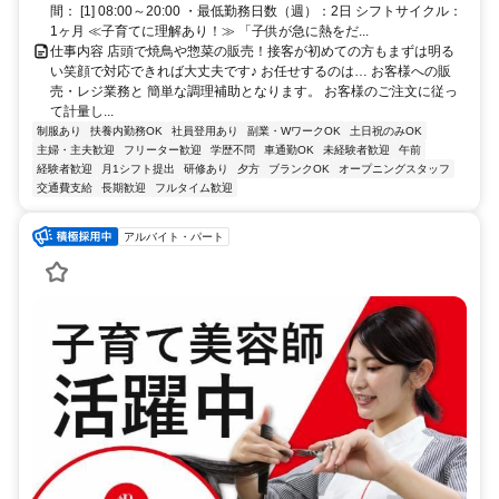
間： [1] 08:00～20:00 ・最低勤務日数（週）：2日 シフトサイクル：
1ヶ月 ≪子育てに理解あり！≫ 「子供が急に熱をだ...
仕事内容 店頭で焼鳥や惣菜の販売！接客が初めての方もまずは明る
い笑顔で対応できれば大丈夫です♪ お任せするのは… お客様への販
売・レジ業務と 簡単な調理補助となります。 お客様のご注文に従っ
て計量し...
制服あり
扶養内勤務OK
社員登用あり
副業・WワークOK
土日祝のみOK
主婦・主夫歓迎
フリーター歓迎
学歴不問
車通勤OK
未経験者歓迎
午前
経験者歓迎
月1シフト提出
研修あり
夕方
ブランクOK
オープニングスタッフ
交通費支給
長期歓迎
フルタイム歓迎
アルバイト・パート