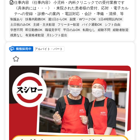
仕事内容 《仕事内容》 小児科・内科クリニックでの受付業務です
《具体的には・・・》 ・来院された患者様の受付、応対 ・電子カル
テへの登録 ・診療への案内 ・電話対応 ・会計 ・準備 ・清掃、等
制服あり
扶養内勤務OK
週1日からOK
副業・WワークOK
1日4時間以内OK
土日祝のみOK
主婦・主夫歓迎
フリーター歓迎
バイク通勤OK
シフト自由
学歴不問
即日勤務OK
職場見学可
平日のみOK
転勤なし
経験不問
経験者歓迎
残業なし
有資格者歓迎
月1シフト提出
アルバイト・パート