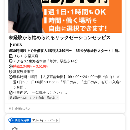
未経験から始められるリラクゼーションセラピス
ト/mls
週30時間以上で最低収入1時間2,340円〜！85％が未経験スタート！無料
トレで一生モノの技術を習得✅好きな時間に収入を得られます⏰【滋賀
りらくる 栗東店
県栗東市小柿】
アクセス: 東海道本線「草津」駅徒歩14分
時給2,340円～3,510円
滋賀県栗東市
勤務時間・曜日: 【入店可能時間】 09：00〜24：00の間で自由！ ※
週1日〜／1日1時間〜OK✅ ※「平日のみ」「土日のみ」も可 ※入店3
ヶ月間...
仕事内容: 「手に職をつけたい」 ...
週1日からOK
シフト自由
昇給あり
同じ企業の求人
アルバイト・パート