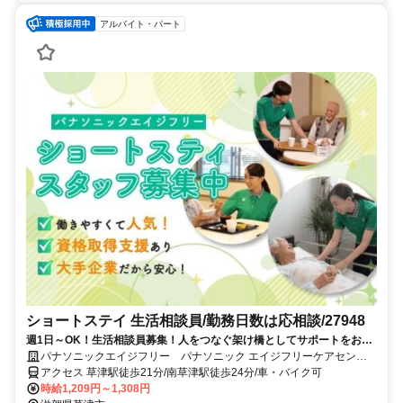
アルバイト・パート
ショートステイ 生活相談員/勤務日数は応相談/27948
週1日～OK！生活相談員募集！人をつなぐ架け橋としてサポートをお願
いします。日勤のお仕事です。ブランクのある方もお気軽にご応募くだ
パナソニックエイジフリー パナソニック エイジフリーケアセンタ
さい！
ー草津・ショートステイ
アクセス 草津駅徒歩21分/南草津駅徒歩24分/車・バイク可
時給1,209円～1,308円