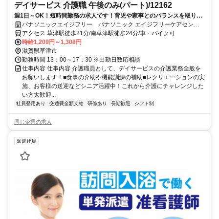
デイサービス 介護職 午後のみ(パート)/12162
週1日～OK！短時間勤務の求人です！育児や家事とのバランスを取りな
がらご勤務頂けます◎お子さんの送り迎えなどで時間の制限がある方
パナソニックエイジフリー パナソニック エイジフリーケアセンタ
や、扶養内勤務希望の方も、ぜひご応募下さい。
ー草津・デイサービス
アクセス 草津駅徒歩21分/南草津駅徒歩24分/車・バイク可
時給1,209円～1,308円
滋賀県草津市
勤務時間 13：00～17：30 ※出勤日数応相談
仕事内容 仕事内容 介護職員として、デイサービスの介護業務全般を
お願いします！■食事の介助や機能訓練の補助■レクリエーションの実
施、お客様の送迎などシニア活躍中！これから介護にチャレンジした
い方大歓迎...
社員登用あり
交通費全額支給
研修あり
長期歓迎
シフト制
同じ企業の求人
派遣社員