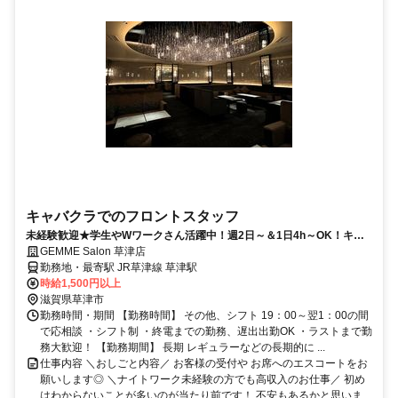
キャバクラでのフロントスタッフ
未経験歓迎★学生やWワークさん活躍中！週2日～＆1日4h～OK！キャ
バクラ知名度抜群の当店で働くチャンス！
GEMME Salon 草津店
勤務地・最寄駅 JR草津線 草津駅
時給1,500円以上
滋賀県草津市
勤務時間・期間 【勤務時間】 その他、シフト 19：00～翌1：00の間
で応相談 ・シフト制 ・終電までの勤務、遅出出勤OK ・ラストまで勤
務大歓迎！ 【勤務期間】 長期 レギュラーなどの長期的に ...
仕事内容 ＼おしごと内容／ お客様の受付や お席へのエスコートをお
願いします◎ ＼ナイトワーク未経験の方でも高収入のお仕事／ 初め
はわからないことが多いのが当たり前です！ 不安もあるかと思いま