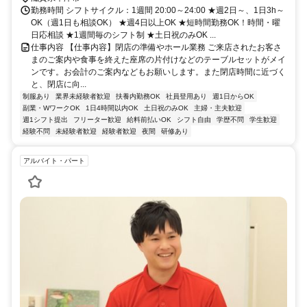
勤務時間 シフトサイクル：1週間 20:00～24:00 ★週2日～、1日3h～
OK（週1日も相談OK） ★週4日以上OK ★短時間勤務OK！時間・曜
日応相談 ★1週間毎のシフト制 ★土日祝のみOK ...
仕事内容 【仕事内容】閉店の準備やホール業務 ご来店されたお客さ
まのご案内や食事を終えた座席の片付けなどのテーブルセットがメイ
ンです。お会計のご案内などもお願いします。また閉店時間に近づく
と、閉店に向...
制服あり
業界未経験者歓迎
扶養内勤務OK
社員登用あり
週1日からOK
副業・WワークOK
1日4時間以内OK
土日祝のみOK
主婦・主夫歓迎
週1シフト提出
フリーター歓迎
給料前払いOK
シフト自由
学歴不問
学生歓迎
経験不問
未経験者歓迎
経験者歓迎
夜間
研修あり
アルバイト・パート