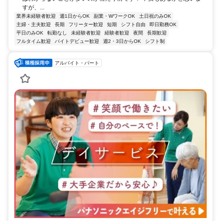
すが、...
業界未経験者歓迎
週1日からOK
副業・WワークOK
土日祝のみOK
主婦・主夫歓迎
長期
フリーター歓迎
短期
シフト自由
即日勤務OK
平日のみOK
転勤なし
未経験者歓迎
経験者歓迎
夜間
長期歓迎
フルタイム歓迎
バイトデビュー歓迎
週2・3日からOK
シフト制
アルバイト・パート