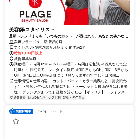
美容師/スタイリスト
最新トレンドよりも「いつものカット」が喜ばれる。あなたの確かな基
礎技術が活きる場所。
美容プラージュ 草津駅前店
アクセス JR琵琶湖線草津駅より 徒歩約2分
時給1,100円以上
滋賀県草津市
勤務曜日・時間 8:30～19:00 ※曜日・時間は応相談 ※残業なしで定
時退社 ※長期歓迎、フルタイム歓迎 ※週1日からOK、週2、3日から
OK、週4日以上OK等店舗により異なりますので詳しくはお問...
仕事情報 ● 仕事内容 ・カット・パーマ・カラー業務など（男女問わ
ず） ・幅広い年代のお客様に対応 ・ベーシックな技術が喜ばれる環
境 ・ブランクがあっても経験を活かせる 【キャリア】 ・ライフス...
交通費支給
駅近5分以内
シフト制
髪型・髪色自由
アルバイト・パート