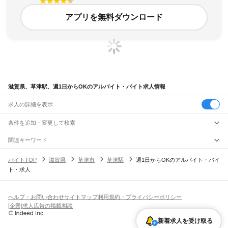
アプリを無料ダウンロード
滋賀県、草津駅、週1日からOKのアルバイト・バイト求人情報
求人の詳細を表示
条件を追加・変更して検索
市区町村を追加・変更
関連キーワード
完全在宅ワーク 全国
シール貼り 在宅
現在地周辺
ガチャガチャ
犬カフェ
滋賀県
駅を追加・変更
バイトTOP
滋賀県
草津市
草津駅
週1日からOKのアルバイト・バイ
滋賀県
すべて
ト・求人
大津市
彦根市
長浜市
近江八幡市
草津市
守山市
栗東市
甲賀市
野洲市
湖南市
職種を追加・変更
JR北陸本線(米原～金沢)
高島市
東近江市
米原市
蒲生郡
愛知郡
犬上郡
米原駅
坂田駅
田村駅
長浜駅
虎姫駅
河毛駅
高月駅
木ノ本駅
余呉駅
近江塩津駅
飲食・フードサービス
特徴を追加・変更
飲食・フードサービス
すべて
ヘルプ・お問い合わせ
サイトマップ
利用規約・プライバシーポリシー
JR東海道本線(岐阜～美濃赤坂・米原)
ホールスタッフ
キッチンスタッフ
皿洗い・洗い場
精肉・鮮魚加工
給食調理
人気
[企業]求人広告の掲載相談
柏原駅
近江長岡駅
醒ケ井駅
米原駅
雇用形態を追加・変更
パン屋（ベーカリー）
フードカウンター販売員
バー（BAR）・バーテンダー
日払いOK
高校生歓迎
学生歓迎
深夜の仕事
髪型・髪色自由
ひげOK
ネイルOK
新着求人を受け取る
飲食店補助（開店・閉店準備）
飲食店（店長・マネージャー）
JR草津線
ピアスOK
アルバイト・パート
履歴書不要
オープニングスタッフ
留学生・外国人活躍中
都道府県を変更