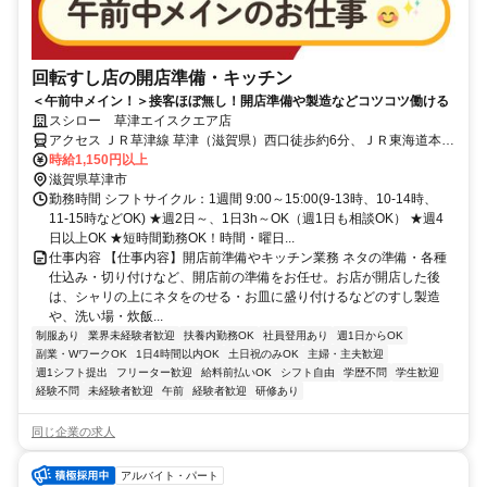
回転すし店の開店準備・キッチン
＜午前中メイン！＞接客ほぼ無し！開店準備や製造などコツコツ働ける
スシロー 草津エイスクエア店
アクセス ＪＲ草津線 草津（滋賀県）西口徒歩約6分、ＪＲ東海道本線
草津（滋賀県）西口徒歩約6分、ＪＲ東海道本線 栗東西口徒歩約32分
時給1,150円以上
滋賀県草津市
勤務時間 シフトサイクル：1週間 9:00～15:00(9-13時、10-14時、
11-15時などOK) ★週2日～、1日3h～OK（週1日も相談OK） ★週4
日以上OK ★短時間勤務OK！時間・曜日...
仕事内容 【仕事内容】開店前準備やキッチン業務 ネタの準備・各種
仕込み・切り付けなど、開店前の準備をお任せ。お店が開店した後
は、シャリの上にネタをのせる・お皿に盛り付けるなどのすし製造
や、洗い場・炊飯...
制服あり
業界未経験者歓迎
扶養内勤務OK
社員登用あり
週1日からOK
副業・WワークOK
1日4時間以内OK
土日祝のみOK
主婦・主夫歓迎
週1シフト提出
フリーター歓迎
給料前払いOK
シフト自由
学歴不問
学生歓迎
経験不問
未経験者歓迎
午前
経験者歓迎
研修あり
同じ企業の求人
アルバイト・パート