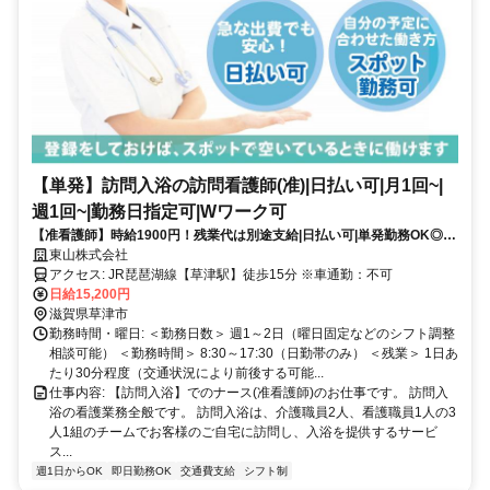
【単発】訪問入浴の訪問看護師(准)|日払い可|月1回~|
週1回~|勤務日指定可|Wワーク可
【准看護師】時給1900円！残業代は別途支給|日払い可|単発勤務OK◎都
合の良い日だけ働く1日8hのスポットワーク|休業補償有で安心！【草津
東山株式会社
駅】(17954-264-10)
アクセス: JR琵琶湖線【草津駅】徒歩15分 ※車通勤：不可
日給15,200円
滋賀県草津市
勤務時間・曜日: ＜勤務日数＞ 週1～2日（曜日固定などのシフト調整
相談可能） ＜勤務時間＞ 8:30～17:30（日勤帯のみ） ＜残業＞ 1日あ
たり30分程度（交通状況により前後する可能...
仕事内容: 【訪問入浴】でのナース(准看護師)のお仕事です。 訪問入
浴の看護業務全般です。 訪問入浴は、介護職員2人、看護職員1人の3
人1組のチームでお客様のご自宅に訪問し、入浴を提供するサービ
ス...
週1日からOK
即日勤務OK
交通費支給
シフト制