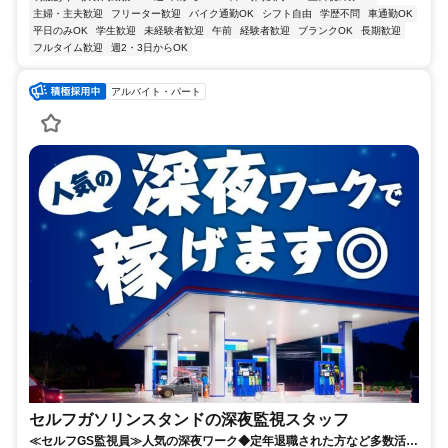
主婦・主夫歓迎
フリーター歓迎
バイク通勤OK
シフト自由
学歴不問
車通勤OK
平日のみOK
学生歓迎
未経験者歓迎
午前
経験者歓迎
ブランクOK
長期歓迎
フルタイム歓迎
週2・3日からOK
アルバイト・パート
セルフガソリンスタンドの深夜監視スタッフ
≪セルフGS監視員≫人気の深夜ワーク◆定年退職された方など多数活躍