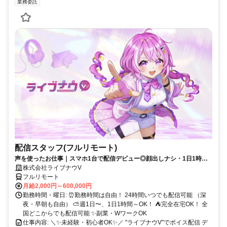
業務委託
配信スタッフ(フルリモート)
声を使ったお仕事｜スマホ1台で配信デビュー◎顔出しナシ・1日1時間
～OK♪
株式会社ライブナウV
フルリモート
月給2,000円～600,000円
勤務時間・曜日: ⏰勤務時間は自由！ 24時間いつでも配信可能 （深
夜・早朝も自由） ⛅週1日〜、1日1時間～OK！ ⛺完全在宅OK！ 全
国どこからでも配信可能 ✨副業・WワークOK
仕事内容: ＼✨未経験・初心者OK✨／ "ライブナウV"でボイス配信 デ