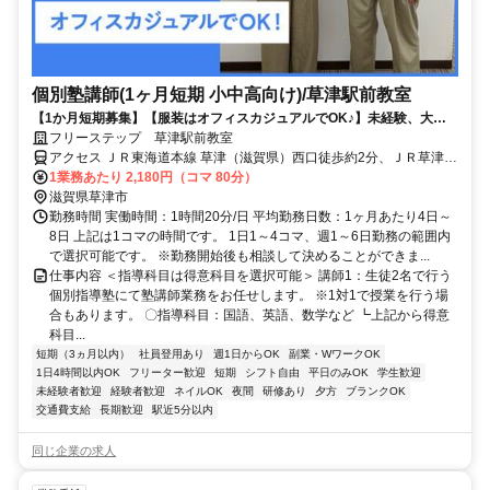
個別塾講師(1ヶ月短期 小中高向け)/草津駅前教室
【1か月短期募集】【服装はオフィスカジュアルでOK♪】未経験、大学
生活躍！得意科目からスタート！週1、1コマ～OK！
フリーステップ 草津駅前教室
アクセス ＪＲ東海道本線 草津（滋賀県）西口徒歩約2分、ＪＲ草津線
草津（滋賀県）西口徒歩約2分、ＪＲ東海道本線 栗東西口徒歩約33分
1業務あたり 2,180円（コマ 80分）
JR西日本草津線「草津駅」より徒歩3分
滋賀県草津市
勤務時間 実働時間：1時間20分/日 平均勤務日数：1ヶ月あたり4日～
8日 上記は1コマの時間です。 1日1～4コマ、週1～6日勤務の範囲内
で選択可能です。 ※勤務開始後も相談して決めることができま...
仕事内容 ＜指導科目は得意科目を選択可能＞ 講師1：生徒2名で行う
個別指導塾にて塾講師業務をお任せします。 ※1対1で授業を行う場
合もあります。 〇指導科目：国語、英語、数学など ┗上記から得意
科目...
短期（3ヵ月以内）
社員登用あり
週1日からOK
副業・WワークOK
1日4時間以内OK
フリーター歓迎
短期
シフト自由
平日のみOK
学生歓迎
未経験者歓迎
経験者歓迎
ネイルOK
夜間
研修あり
夕方
ブランクOK
交通費支給
長期歓迎
駅近5分以内
同じ企業の求人