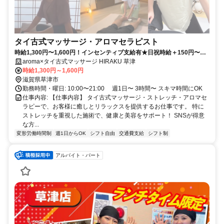
タイ古式マッサージ・アロマセラピスト
時給1,300円〜1,600円！インセンティブ支給有★日祝時給＋150円〜★
アロマ・タイ古式マッサージで美ボディをサポート★大学生・フリータ
aroma×タイ古式マッサージ HIRAKU 草津
ー歓迎！ストレッチ・タイ古式マッサージスタッフ募集♪
時給1,300円～1,600円
滋賀県草津市
勤務時間・曜日: 10:00〜21:00 週1日〜 3時間〜 スキマ時間にOK
仕事内容: 【仕事内容】 タイ古式マッサージ・ストレッチ・アロマセ
ラピーで、お客様に癒しとリラックスを提供するお仕事です。 特に
ストレッチを重視した施術で、健康と美容をサポート！ SNSが得意
な方...
変形労働時間制
週1日からOK
シフト自由
交通費支給
シフト制
アルバイト・パート