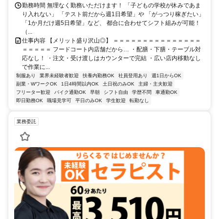
勤務時間 無理なく勤務いただけます！ 「子どもの学校が休みであま
り入れない」 「テスト前だから週1日希望」や 「がっつり稼ぎたい」
「1か月だけ週5日希望」など、 都合に合わせてシフト組みが可能！
（...
仕事内容 【メリット盛り沢山◎】 ＝＝＝＝＝＝＝＝＝＝＝＝＝＝＝
＝＝＝＝＝ フードコート内店舗だから… ・配膳・下膳・テーブル対
応なし！ ・注文・受け渡しはカウンターで完結 ・広い店内移動なし
で作業に...
制服あり
業界未経験者歓迎
扶養内勤務OK
社員登用あり
週1日からOK
副業・WワークOK
1日4時間以内OK
土日祝のみOK
主婦・主夫歓迎
フリーター歓迎
バイク通勤OK
早朝
シフト自由
学歴不問
車通勤OK
即日勤務OK
職場見学可
平日のみOK
学生歓迎
転勤なし
業務委託