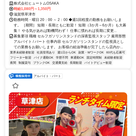
中◆WワークもOK◆車通勤OK
株式会社ヒュートムOSAKA
時給1,080円～1,350円
滋賀県草津市
勤務時間・曜日 20：00 ～ 2：00 ◆週1回程度の勤務をお願いしま
す。 ［期間］ 短期・長期ともに歓迎！ 短期（3か月～6か月）も大募
集！ やる気があれば動機問わず！ 仕事に慣れれば長期に変更...
募集要項 職種 セルフガソリンスタンドの深夜監視スタッフ 雇用形態
アルバイト / パート 仕事内容 セルフガソリンスタンドの監視員とし
ての業務をお願いします。 お客様の給油準備が完了したら店内か...
業界未経験者歓迎
社員登用あり
週1日からOK
副業・WワークOK
60代も応募可
フリーター歓迎
バイク通勤OK
学歴不問
車通勤OK
固定時間制
未経験者歓迎
夜間
制服貸与
ブランクOK
交通費支給
長期歓迎
バイトデビュー歓迎
アルバイト・パート