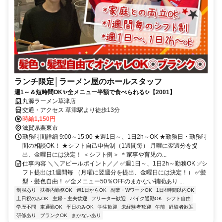
ランチ限定│ラーメン屋のホールスタッフ
週1～＆短時間OK✨全メニュー半額で食べられる✨【2001】
丸源ラーメン草津店
交通・アクセス 草津駅より徒歩13分
時給1,150円
滋賀県栗東市
勤務時間詳細 9:00～15:00 ★週1日～、1日2h～OK ★勤務日・勤務時
間の相談OK！ ★シフト自己申告制（1週間毎） 月曜に翌週分を提
出、金曜日には決定！ ＜シフト例＞ ＊家事や育児の...
仕事内容 ＼＼アピールポイント／／ ✅週1日～、1日2h～勤務OK ✅シ
フト提出は1週間毎 （月曜に翌週分を提出、金曜日には決定！） ✅髪
型・髪色自由！ ✅全メニュー50％OFFのまかない補助あり ...
制服あり
扶養内勤務OK
週1日からOK
副業・WワークOK
1日4時間以内OK
土日祝のみOK
主婦・主夫歓迎
フリーター歓迎
バイク通勤OK
シフト自由
学歴不問
車通勤OK
平日のみOK
学生歓迎
未経験者歓迎
午前
経験者歓迎
研修あり
ブランクOK
まかないあり