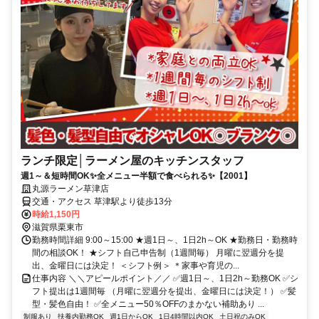
ランチ限定│ラーメン屋のキッチンスタッフ
週1～＆短時間OK✨全メニュー半額で食べられる✨【2001】
丸源ラーメン草津店
交通・アクセス 草津駅より徒歩13分
時給1,150円
滋賀県栗東市
勤務時間詳細 9:00～15:00 ★週1日～、1日2h～OK ★勤務日・勤務時
間の相談OK！ ★シフト自己申告制（1週間毎） 月曜に翌週分を提
出、金曜日には決定！ ＜シフト例＞ ＊家事や育児の...
仕事内容 ＼＼アピールポイント／／ ✅週1日～、1日2h～勤務OK ✅シ
フト提出は1週間毎 （月曜に翌週分を提出、金曜日には決定！） ✅髪
型・髪色自由！ ✅全メニュー50％OFFのまかない補助あり ...
制服あり
扶養内勤務OK
週1日からOK
1日4時間以内OK
土日祝のみOK