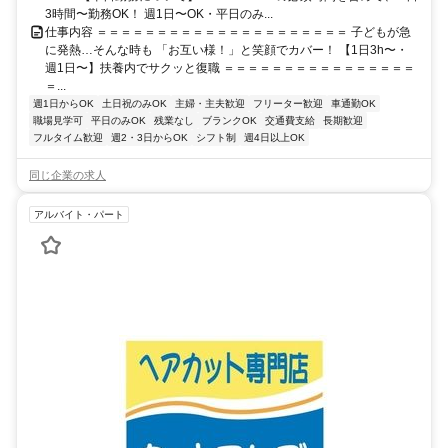
3時間〜勤務OK！ 週1日〜OK・平日のみ...
仕事内容 ＝＝＝＝＝＝＝＝＝＝＝＝＝＝＝＝＝＝＝＝＝ 子どもが急
に発熱…そんな時も 「お互い様！」と笑顔でカバー！ 【1日3h〜・
週1日〜】扶養内でサクッと復職 ＝＝＝＝＝＝＝＝＝＝＝＝＝＝＝＝
＝...
週1日からOK
土日祝のみOK
主婦・主夫歓迎
フリーター歓迎
車通勤OK
職場見学可
平日のみOK
残業なし
ブランクOK
交通費支給
長期歓迎
フルタイム歓迎
週2・3日からOK
シフト制
週4日以上OK
同じ企業の求人
アルバイト・パート