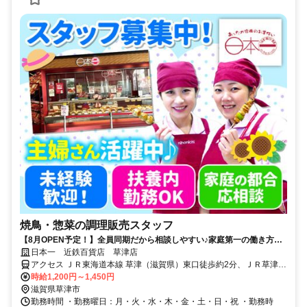
焼鳥・惣菜の調理販売スタッフ
【8月OPEN予定！】全員同期だから相談しやすい♪家庭第一の働き方
OK！シフト調整も柔軟に相談可◎
日本一 近鉄百貨店 草津店
アクセス ＪＲ東海道本線 草津（滋賀県）東口徒歩約2分、ＪＲ草津線
草津（滋賀県）東口徒歩約2分 ★車通勤OK
時給1,200円～1,450円
滋賀県草津市
勤務時間 ・勤務曜日：月・火・水・木・金・土・日・祝 ・勤務時