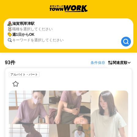
滋賀県
滋賀県
草津駅
草津駅
職種を選択してください
週1日からOK
週1日からOK
キーワードを選択してください
93件
条件保存
関連度順
アルバイト・パート