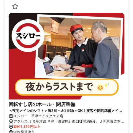
回転すし店のホール・閉店準備
＜夜間メインのシフト＞週2日～＆1日3h～OK！接客や閉店準備メイン
のシンプルなお仕事
スシロー 草津エイスクエア店
アクセス ＪＲ草津線 草津（滋賀県）西口徒歩約6分、ＪＲ東海道本線
草津（滋賀県）西口徒歩約6分、ＪＲ東海道本線 栗東西口徒歩約32分
時給1,150円以上
滋賀県草津市