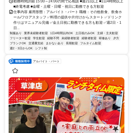
勤務時間詳細 15:00～24:00の間で応相談 ■週2日以上 ■1日4時間以上
■終電考慮 ■金曜・土曜・日曜・祝日に勤務できる方歓迎
仕事内容 雇用形態：アルバイト・パート 職種：その他飲食、飲食ホ
ール/フロアスタッフ ✅料理の提供や片付けからスタート ✅ドリンク
作りはマニュアル完備 ✅金土日祝に勤務できる方も歓迎 ✅週2日・1
日...
制服あり
業界未経験者歓迎
1日4時間以内OK
土日祝のみOK
主婦・主夫歓迎
フリーター歓迎
学生歓迎
経験不問
未経験者歓迎
経験者歓迎
研修あり
夕方
ブランクOK
交通費支給
まかないあり
長期歓迎
フルタイム歓迎
週2・3日からOK
シフト制
アルバイト・パート