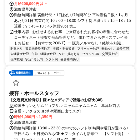
月給200,000円以上
滋賀県草津市
勤務時間詳細 実働時間：1日あたり7時間30分 平均勤務日数：1ヶ月
あたり21日 営業時間 10：00～18:30 シフト制 早番：9：15～18：15
遅番：9：45～18：45 休憩90分 実...
仕事内容 - お任せするお仕事 - ご来店されたお客様の希望に合わせた
コーディネート提案や商品管理など。 慣れてきたらディスプレイ等
もお任せ！ 【おすすめPOINT】ー 販売ノルマなし！経験＆知識...
制服あり
業界未経験者歓迎
主婦・主夫歓迎
フリーター歓迎
転勤なし
経験不問
未経験者歓迎
午前
経験者歓迎
夕方
賞与あり
ブランクOK
交通費支給
長期歓迎
駅近5分以内
シフト制
昼食補助あり
アルバイト・パート
接客・ホールスタッフ
【交通費支給有◎】様々なメディアで話題のお店★{48}
韓国チキンとサムギョプサル ニャムニャムニャム 草津駅前店
交通・アクセス JR草津駅西口出てスグ!
時給1,080円～1,350円
滋賀県草津市
勤務時間詳細 13:00～23:30 の中でのシフト制 時間や曜日が選べる♪
平日のみ・土日祝のみもOK★フルタイムも活躍中！ 【シフト例】 ・
13：00～23：30 ・17：00～22：00 ・...