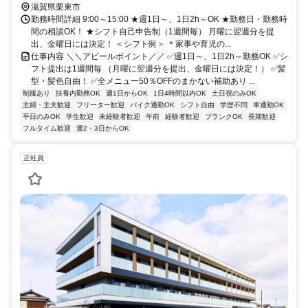
滋賀県栗東市
勤務時間詳細 9:00～15:00 ★週1日～、1日2h～OK ★勤務日・勤務時
間の相談OK！ ★シフト自己申告制（1週間毎） 月曜に翌週分を提
出、金曜日には決定！ ＜シフト例＞ ＊家事や育児の...
仕事内容 ＼＼アピールポイント／／ ✅週1日～、1日2h～勤務OK ✅シ
フト提出は1週間毎 （月曜に翌週分を提出、金曜日には決定！） ✅髪
型・髪色自由！ ✅全メニュー50％OFFのまかない補助あり ...
制服あり
扶養内勤務OK
週1日からOK
1日4時間以内OK
土日祝のみOK
主婦・主夫歓迎
フリーター歓迎
バイク通勤OK
シフト自由
学歴不問
車通勤OK
平日のみOK
学生歓迎
未経験者歓迎
午前
経験者歓迎
ブランクOK
長期歓迎
フルタイム歓迎
週2・3日からOK
正社員