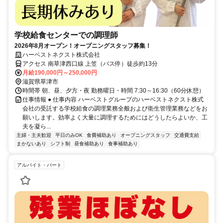
学校給食センターでの調理師
2026年8月オープン！オープニングスタッフ募集！
ハーベストネクスト株式会社
アクセス 南草津西口線 上笠（バス停）徒歩約13分
月給190,000円～250,000円
滋賀県草津市
時間帯 朝、昼、夕方・夜 勤務曜日・時間 7:30～16:30（60分休憩）
仕事情報 ● 仕事内容 ハーベストグループのハーベストネクスト株式
会社の受託する学校給食の調理業務全般および衛生管理業務などをお
願いします。効率よく大量に調理するためにはどうしたらよいか、工
夫を凝ら...
主婦・主夫歓迎
平日のみOK
食費補助あり
オープニングスタッフ
交通費支給
まかないあり
シフト制
昼食補助あり
食事補助あり
アルバイト・パート