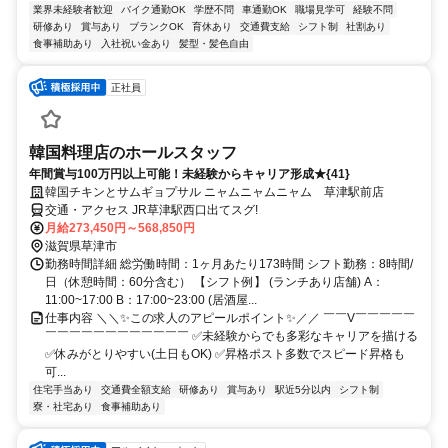
業界未経験者歓迎
バイク通勤OK
学歴不問
車通勤OK
職場見学可
経験不問
研修あり
賞与あり
ブランクOK
育休あり
交通費支給
シフト制
社割あり
食事補助あり
入社祝い金あり
髪型・髪色自由
正社員
韓国料理店のホールスタッフ
年間賞与100万円以上可能！未経験からキャリア形成★{41}
韓国チキンとサムギョプサル ニャムニャムニャム 草津駅前店
交通・アクセス JR草津駅西口出てスグ!
月給273,450円～568,850円
滋賀県草津市
勤務時間詳細 総労働時間：1ヶ月あたり173時間 シフト勤務：8時間/
日（休憩時間：60分含む） 【シフト例】 (ランチあり店舗) A：
11:00~17:00 B：17:00~23:00 (居酒屋...
仕事内容 ＼＼✨この求人のアピールポイント✨／／ ￣￣V￣￣￣￣￣
￣￣￣￣￣￣￣￣￣￣￣￣ ✅未経験からでも多彩なキャリアを描ける
✅休みがとりやすい(土日もOK) ✅昇格ポスト多数でスピード昇格も
可...
住宅手当あり
交通費全額支給
研修あり
賞与あり
駅近5分以内
シフト制
寮・社宅あり
食事補助あり