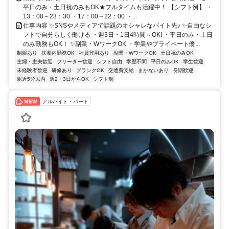
平日のみ・土日祝のみもOK★フルタイムも活躍中！ 【シフト例】 ・
13：00～23：30 ・17：00～22：00 ・...
仕事内容 ✨SNSやメディアで話題のオシャレなバイト先♪ ✨自由なシ
フトで自分らしく働ける ・週3日・1日4時間～OK! ・平日のみ・土日
のみ勤務もOK！ ✨副業・WワークOK ・学業やプライベート優...
制服あり
扶養内勤務OK
社員登用あり
副業・WワークOK
土日祝のみOK
主婦・主夫歓迎
フリーター歓迎
シフト自由
学歴不問
平日のみOK
学生歓迎
未経験者歓迎
研修あり
ブランクOK
交通費支給
まかないあり
長期歓迎
駅近5分以内
週2・3日からOK
シフト制
アルバイト・パート