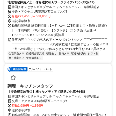
地域限定採用／土日休み選択可★ワークライフバランス◎{41}
韓国チキンとサムギョプサル ニャムニャムニャム 草津駅前店
交通・アクセス JR草津駅西口出てスグ!
月給273,450円～568,850円
滋賀県草津市
勤務時間詳細 総労働時間：1ヶ月あたり173時間 シフト勤務：8時間/
日（休憩時間：60分含む） 【シフト例】 (ランチあり店舗) A：
11:00~17:00 B：17:00~23:00 (居酒屋...
仕事内容 ＼＼✨この求人のアピールポイント✨／／ ￣￣V￣￣￣￣￣
￣￣￣￣￣￣￣￣￣￣￣￣ ✅未経験歓迎！飲食業デビュー応援 ✅エリ
ア外への転勤なしで安心 ✅休みがとりやすい(土日もOK) ✅昇格ポス...
住宅手当あり
交通費全額支給
研修あり
賞与あり
駅近5分以内
シフト制
寮・社宅あり
食事補助あり
アルバイト・パート
調理・キッチンスタッフ
【交通費支給有◎】様々なメディアで話題のお店★{48}
韓国チキンとサムギョプサル ニャムニャムニャム 草津駅前店
交通・アクセス JR草津駅西口出てスグ!
時給1,080円～1,350円
滋賀県草津市
勤務時間詳細 13:00～23:30 の中でのシフト制 時間や曜日が選べる♪