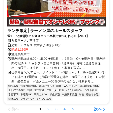
ランチ限定│ラーメン屋のホールスタッフ
週1～＆短時間OK✨全メニュー半額で食べられる✨【2001】
丸源ラーメン草津店
交通・アクセス 草津駅より徒歩13分
時給1,150円
滋賀県栗東市
勤務時間詳細 9:00～15:00 ★週1日～、1日2h～OK ★勤務日・勤務時
間の相談OK！ ★シフト自己申告制（1週間毎） 月曜に翌週分を提
出、金曜日には決定！ ＜シフト例＞ ＊家事や育児の...
仕事内容 ＼＼アピールポイント／／ ✅週1日～、1日2h～勤務OK ✅シ
フト提出は1週間毎 （月曜に翌週分を提出、金曜日には決定！） ✅髪
型・髪色自由！ ✅全メニュー50％OFFのまかない補助あり ...
制服あり
扶養内勤務OK
週1日からOK
副業・WワークOK
1日4時間以内OK
土日祝のみOK
主婦・主夫歓迎
フリーター歓迎
バイク通勤OK
シフト自由
学歴不問
車通勤OK
平日のみOK
学生歓迎
未経験者歓迎
午前
経験者歓迎
研修あり
ブランクOK
まかないあり
前へ
次へ
1
2
3
4
5