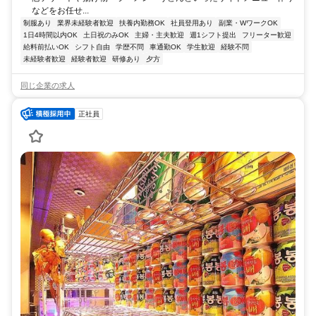
などをお任せ...
制服あり
業界未経験者歓迎
扶養内勤務OK
社員登用あり
副業・WワークOK
1日4時間以内OK
土日祝のみOK
主婦・主夫歓迎
週1シフト提出
フリーター歓迎
給料前払いOK
シフト自由
学歴不問
車通勤OK
学生歓迎
経験不問
未経験者歓迎
経験者歓迎
研修あり
夕方
同じ企業の求人
正社員