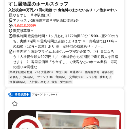
すし居酒屋のホールスタッフ
入社祝金60万円／1回の勤務で1食無料のまかないあり！／働きやすい環
境づくりに力を入れています◎
や台ずし 草津駅西口町
アクセス JR東海道本線草津駅西口徒歩2分
月給318,000円
滋賀県草津市
勤務時間 総労働時間：1ヶ月あたり172時間30分 15:00～翌2:00のう
ち、実働8時間 ※営業時間は店舗によります ※一部店舗では11時～
の勤務（12時～営業）あり ※一定時間の残業あり（サー...
仕事内容 ＼東証プライム上場グループ安定企業で、正社員になろ
う！入社祝金最大60万円！／ 《未経験から短期間で寿司職人を目指
せます！》 寿司居酒屋「や台ずし」で接客などのホール業務、寿司
の握りや調理な...
業界未経験者歓迎
バイク通勤OK
学歴不問
車通勤OK
職場見学可
経験不問
研修あり
賞与あり
ブランクOK
育休あり
交通費支給
シフト制
社割あり
食事補助あり
入社祝い金あり
髪型・髪色自由
アルバイト・パート