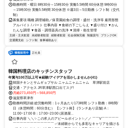
勤務時間・曜日 8時30分～15時30分 実働5.5時間 60分休憩 9時00分
～15時30分 実働5.5時間 30分休憩 ※週3日～5日勤務 シフト制（交代
制）
募集要項 職種 調理補助／保育園給食の調理・盛付・洗浄等 雇用形態
アルバイト / パート 仕事内容 ▼食材の下ごしらえ ▼盛り付け ▼かん
たんな調理 ▼食器・調理器具の洗浄 ▼清掃・衛生管理
主婦・主夫歓迎
未経験者歓迎
経験者歓迎
社会保険完備
制服貸与
ブランクOK
交通費支給
シフト制
食事補助あり
正社員
韓国料理店のキッチンスタッフ
年賞与100万以上可★経験/アイデアを活かしませんか{41}
韓国チキンとサムギョプサル ニャムニャムニャム 草津駅前店
交通・アクセス JR草津駅西口出てスグ!
月給273,450円～568,850円
滋賀県草津市
勤務時間詳細 総労働時間：1ヶ月あたり173時間 シフト勤務：8時間/
日（休憩時間：60分含む） 【シフト例】 (ランチあり店舗) A：
11:00~17:00 B：17:00~23:00 (居酒屋...
仕事内容 ＼＼✨この求人のアピールポイント✨／／ ￣￣V￣￣￣￣￣
￣￣￣￣￣￣￣￣￣￣￣￣ ✅未経験からでも多彩なキャリアを描ける