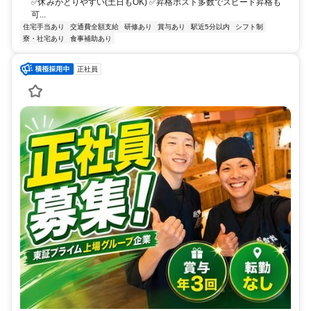
✅休みがとりやすい(土日もOK) ✅昇格ポスト多数でスピード昇格も
可...
住宅手当あり
交通費全額支給
研修あり
賞与あり
駅近5分以内
シフト制
寮・社宅あり
食事補助あり
正社員