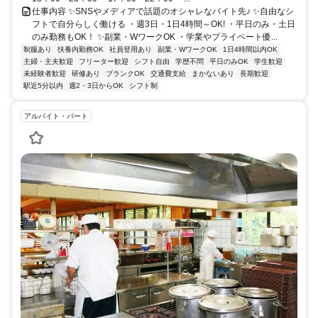
仕事内容 ✨SNSやメディアで話題のオシャレなバイト先♪ ✨自由なシ
フトで自分らしく働ける ・週3日・1日4時間～OK! ・平日のみ・土日
のみ勤務もOK！ ✨副業・WワークOK ・学業やプライベート優...
制服あり
扶養内勤務OK
社員登用あり
副業・WワークOK
1日4時間以内OK
主婦・主夫歓迎
フリーター歓迎
シフト自由
学歴不問
平日のみOK
学生歓迎
未経験者歓迎
研修あり
ブランクOK
交通費支給
まかないあり
長期歓迎
駅近5分以内
週2・3日からOK
シフト制
アルバイト・パート