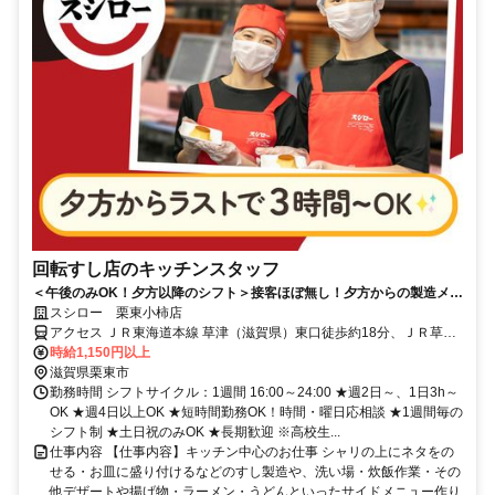
回転すし店のキッチンスタッフ
＜午後のみOK！夕方以降のシフト＞接客ほぼ無し！夕方からの製造メイ
ンでコツコツ働ける
スシロー 栗東小柿店
アクセス ＪＲ東海道本線 草津（滋賀県）東口徒歩約18分、ＪＲ草津
線 草津（滋賀県）東口徒歩約18分、ＪＲ東海道本線 栗東東口徒歩約
時給1,150円以上
27分
滋賀県栗東市
勤務時間 シフトサイクル：1週間 16:00～24:00 ★週2日～、1日3h～
OK ★週4日以上OK ★短時間勤務OK！時間・曜日応相談 ★1週間毎の
シフト制 ★土日祝のみOK ★長期歓迎 ※高校生...
仕事内容 【仕事内容】キッチン中心のお仕事 シャリの上にネタをの
せる・お皿に盛り付けるなどのすし製造や、洗い場・炊飯作業・その
他デザートや揚げ物・ラーメン・うどんといったサイドメニュー作り