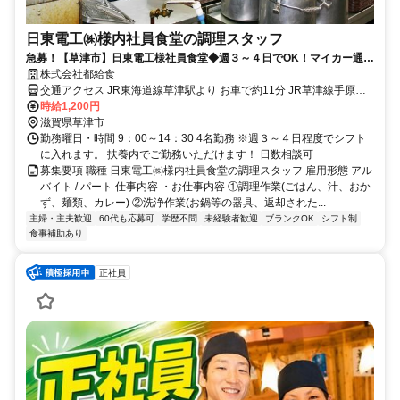
日東電工㈱様内社員食堂の調理スタッフ
急募！【草津市】日東電工様社員食堂◆週３～４日でOK！マイカー通勤
OK ◆土日祝休み！
株式会社都給食
交通アクセス JR東海道線草津駅より お車で約11分 JR草津線手原駅
より お車で約13分 JR東海道線南草津駅より お車で約15分 徒歩、自
時給1,200円
転車、バイク、マイカーOK
滋賀県草津市
勤務曜日・時間 9：00～14：30 4名勤務 ※週３～４日程度でシフト
に入れます。 扶養内でご勤務いただけます！ 日数相談可
募集要項 職種 日東電工㈱様内社員食堂の調理スタッフ 雇用形態 アル
バイト / パート 仕事内容 ・お仕事内容 ①調理作業(ごはん、汁、おか
ず、麺類、カレー) ②洗浄作業(お鍋等の器具、返却された...
主婦・主夫歓迎
60代も応募可
学歴不問
未経験者歓迎
ブランクOK
シフト制
食事補助あり
正社員