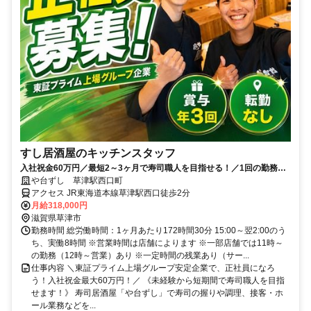
すし居酒屋のキッチンスタッフ
入社祝金60万円／最短2～3ヶ月で寿司職人を目指せる！／1回の勤務で1
食無料のまかないあり
や台ずし 草津駅西口町
アクセス JR東海道本線草津駅西口徒歩2分
月給318,000円
滋賀県草津市
勤務時間 総労働時間：1ヶ月あたり172時間30分 15:00～翌2:00のう
ち、実働8時間 ※営業時間は店舗によります ※一部店舗では11時～
の勤務（12時～営業）あり ※一定時間の残業あり（サー...
仕事内容 ＼東証プライム上場グループ安定企業で、正社員になろ
う！入社祝金最大60万円！／ 《未経験から短期間で寿司職人を目指
せます！》 寿司居酒屋「や台ずし」で寿司の握りや調理、接客・ホ
ール業務などを...