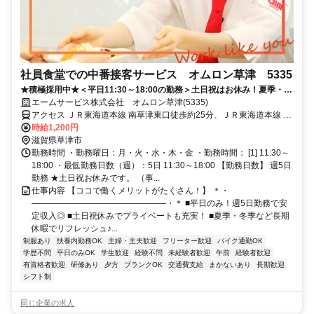
社員食堂での中番接客サービス オムロン草津 5335
★積極採用中★＜平日11:30～18:00の勤務＞土日祝はお休み！夏季・冬
季などの長期休暇でプライベートも充実◎
エームサービス株式会社 オムロン草津(5335)
アクセス ＪＲ東海道本線 南草津東口徒歩約25分、ＪＲ東海道本線 栗
東西口徒歩約44分、ＪＲ東海道本線 瀬田（滋賀県）南口徒歩約61分
時給1,200円
※住所から自動設定しているため、MAPの位置がずれている場合がご
滋賀県草津市
ざいます
勤務時間 ・勤務曜日：月・火・水・木・金 ・勤務時間： [1] 11:30～
18:00 ・最低勤務日数（週）：5日 11:30～18:00 【勤務日数】 週5日
勤務 ★土日祝お休みです。 （事...
仕事内容 【ココで働くメリットがたくさん！】 ＊・
――――――――――――――――・＊ ■平日のみ！週5日勤務で安
定収入◎ ■土日祝休みでプライベートも充実！ ■夏季・冬季など長期
休暇でリフレッシュ♪...
制服あり
扶養内勤務OK
主婦・主夫歓迎
フリーター歓迎
バイク通勤OK
学歴不問
平日のみOK
学生歓迎
経験不問
未経験者歓迎
午前
経験者歓迎
有資格者歓迎
研修あり
夕方
ブランクOK
交通費支給
まかないあり
長期歓迎
シフト制
同じ企業の求人