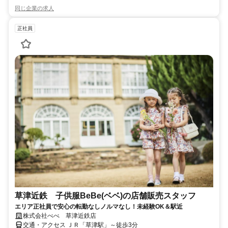
同じ企業の求人
正社員
草津近鉄 子供服BeBe(ベベ)の店舗販売スタッフ
エリア正社員で安心の転勤なしノルマなし！未経験OK＆駅近
株式会社べべ 草津近鉄店
交通・アクセス ＪＲ「草津駅」～徒歩3分