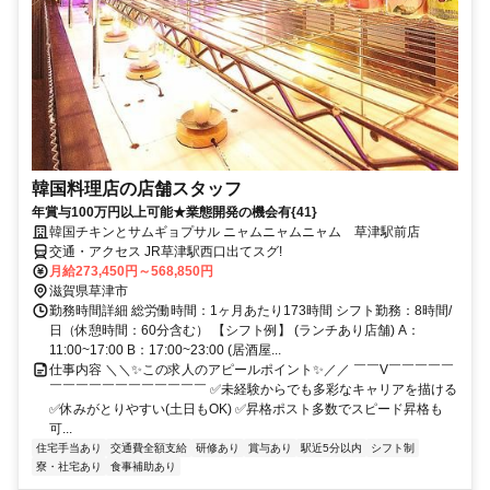
韓国料理店の店舗スタッフ
年賞与100万円以上可能★業態開発の機会有{41}
韓国チキンとサムギョプサル ニャムニャムニャム 草津駅前店
交通・アクセス JR草津駅西口出てスグ!
月給273,450円～568,850円
滋賀県草津市
勤務時間詳細 総労働時間：1ヶ月あたり173時間 シフト勤務：8時間/
日（休憩時間：60分含む） 【シフト例】 (ランチあり店舗) A：
11:00~17:00 B：17:00~23:00 (居酒屋...
仕事内容 ＼＼✨この求人のアピールポイント✨／／ ￣￣V￣￣￣￣￣
￣￣￣￣￣￣￣￣￣￣￣￣ ✅未経験からでも多彩なキャリアを描ける
✅休みがとりやすい(土日もOK) ✅昇格ポスト多数でスピード昇格も
可...
住宅手当あり
交通費全額支給
研修あり
賞与あり
駅近5分以内
シフト制
寮・社宅あり
食事補助あり