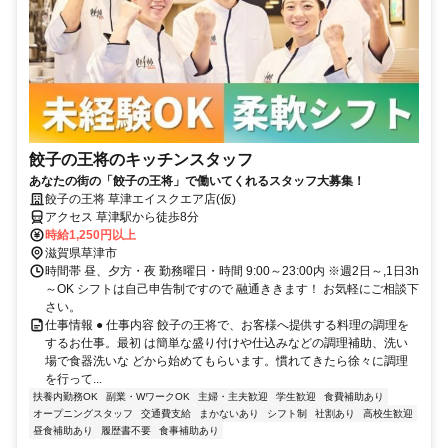
餃子の王将のキッチンスタッフ
あなたの街の「餃子の王将」で働いてくれるスタッフ大募集！
餃子の王将 草津エイスクエア店(仮)
アクセス 草津駅から徒歩8分
時給1,250円以上
滋賀県草津市
時間帯 昼、夕方・夜 勤務曜日・時間 9:00～23:00内 ※週2日～,1日3h
～OK シフトは自己申告制ですので 融通ききます！ お気軽にご相談下
さい。
仕事情報 ● 仕事内容 餃子の王将で、お客様へ提供する料理の調理を
するお仕事。最初 は簡単な盛り付けや仕込みなどの調理補助、洗い
場で食器洗いな どから始めてもらいます。慣れてきたら徐々に調理
を行って...
扶養内勤務OK
副業・WワークOK
主婦・主夫歓迎
学生歓迎
食費補助あり
オープニングスタッフ
交通費支給
まかないあり
シフト制
社割あり
高校生歓迎
昼食補助あり
履歴書不要
食事補助あり