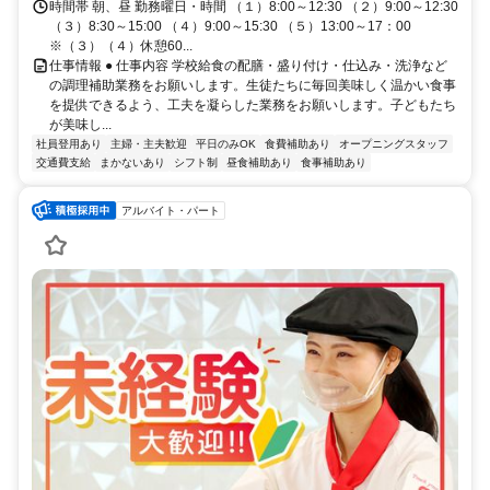
時間帯 朝、昼 勤務曜日・時間 （１）8:00～12:30 （２）9:00～12:30
（３）8:30～15:00 （４）9:00～15:30 （５）13:00～17：00
※（３）（４）休憩60...
仕事情報 ● 仕事内容 学校給食の配膳・盛り付け・仕込み・洗浄など
の調理補助業務をお願いします。生徒たちに毎回美味しく温かい食事
を提供できるよう、工夫を凝らした業務をお願いします。子どもたち
が美味し...
社員登用あり
主婦・主夫歓迎
平日のみOK
食費補助あり
オープニングスタッフ
交通費支給
まかないあり
シフト制
昼食補助あり
食事補助あり
アルバイト・パート