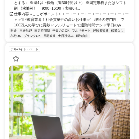
とする） ※週4以上稼働（週30時間以上） ※固定勤務またはシフト
制 《稼働例》 ・9:00~16:00（実働6H...
仕事内容 ⭐ここがポイント⭐ ＋ー＋ー＋ー＋ー＋ー＋ー＋ー＋ー＋ー
＋ ✅IT×教育業界！社会貢献性の高いお仕事 ✅「理科の専門性」で
100万人の学びに貢献 ✅フルリモートで通勤時間ナシ ✅平日のみ...
主婦・主夫歓迎
固定時間制
平日のみOK
フルリモート
経験者歓迎
残業なし
在宅OK
ブランクOK
長期歓迎
土日祝休み
服装自由
アルバイト・パート