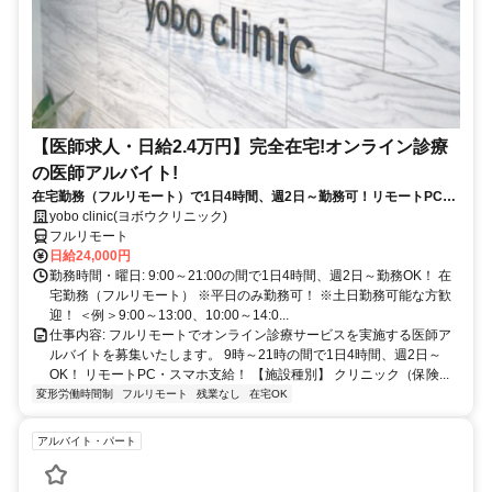
【医師求人・日給2.4万円】完全在宅!オンライン診療
の医師アルバイト!
在宅勤務（フルリモート）で1日4時間、週2日～勤務可！リモートPC・
スマホ支給！
yobo clinic(ヨボウクリニック)
フルリモート
日給24,000円
勤務時間・曜日: 9:00～21:00の間で1日4時間、週2日～勤務OK！ 在
宅勤務（フルリモート） ※平日のみ勤務可！ ※土日勤務可能な方歓
迎！ ＜例＞9:00～13:00、10:00～14:0...
仕事内容: フルリモートでオンライン診療サービスを実施する医師ア
ルバイトを募集いたします。 9時～21時の間で1日4時間、週2日～
OK！ リモートPC・スマホ支給！ 【施設種別】 クリニック（保険...
変形労働時間制
フルリモート
残業なし
在宅OK
アルバイト・パート