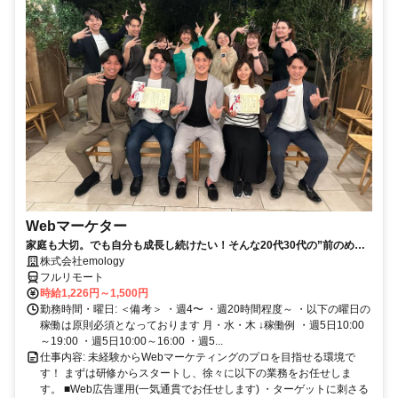
Webマーケター
家庭も大切。でも自分も成長し続けたい！そんな20代30代の”前のめ
り”なママさんたちがフルリモートで活躍中♪
株式会社emology
フルリモート
時給1,226円～1,500円
勤務時間・曜日: ＜備考＞ ・週4〜 ・週20時間程度～ ・以下の曜日の
稼働は原則必須となっております 月・水・木 ↓稼働例 ・週5日10:00
～19:00 ・週5日10:00～16:00 ・週5...
仕事内容: 未経験からWebマーケティングのプロを目指せる環境で
す！ まずは研修からスタートし、徐々に以下の業務をお任せしま
す。 ■Web広告運用(一気通貫でお任せします) ・ターゲットに刺さる