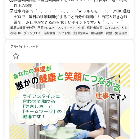
以上の稼働
仕事内容 ☆゜・。。・゜゜・。。・゜★ フルリモートワークOK 通勤
ゼロで、毎日の移動時間が まるごと自分の時間に！ 自宅＆好きな服
装で、 お仕事ができるのも 嬉しいポイントです♪ ★゜・。。・゜゜...
業界未経験者歓迎
平日のみOK
フルリモート
午前
経験者歓迎
ネイルOK
夕方
在宅OK
ブランクOK
長期歓迎
シフト制
土日祝休み
服装自由
髪型・髪色自由
アルバイト・パート