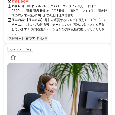
時給1,300円
勤務時間・曜日: フルフレックス制 コアタイム無し 平日7:00〜
22:00 内で勤務 勤務時間は、1日5時間～、週4日～ ※ただし、請求時
期の前月末～翌月10日までの土日は勤務有り
仕事内容: 【仕事内容】 弊社が運営するレセプト代行サービス『ケア
チーム』 において訪問看護ステーションの『請求スタッフ』を募集
しています！ 訪問看護ステーションの請求業務に携わっていただき
ます...
フルリモート
在宅OK
昇給あり
アルバイト・パート