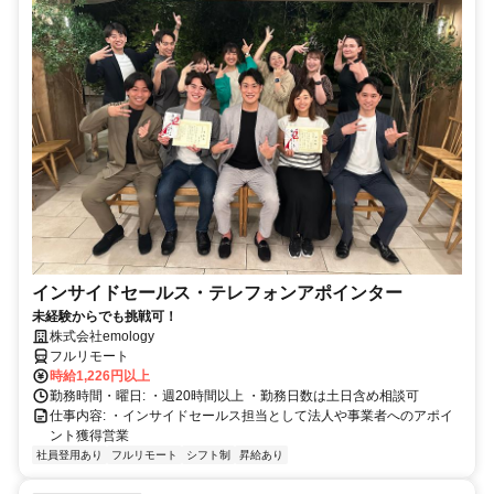
インサイドセールス・テレフォンアポインター
未経験からでも挑戦可！
株式会社emology
フルリモート
時給1,226円以上
勤務時間・曜日: ・週20時間以上 ・勤務日数は土日含め相談可
仕事内容: ・インサイドセールス担当として法人や事業者へのアポイ
ント獲得営業
社員登用あり
フルリモート
シフト制
昇給あり