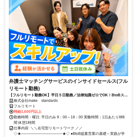
弁護士マッチングサービスのインサイドセールス(フル
リモート勤務)
【フルリモート勤務OK】平日５日勤務／法律知識ゼロでOK！BtoBスキ
ルが身につく営業職
株式会社make standards
フルリモート
時給1,600円以上
勤務時間・曜日: 平日のみ 9：00～18：00 実働時間：1日あたり8時
間 休憩1時間
仕事内容: ＼＼在宅型リモートワーク ／／
◇★───────────────★◇ ●BtoB提案営業の基礎～実践が学