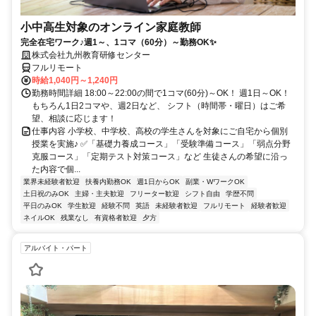
小中高生対象のオンライン家庭教師
完全在宅ワーク♪週1～、1コマ（60分）～勤務OK✨
株式会社九州教育研修センター
フルリモート
時給1,040円～1,240円
勤務時間詳細 18:00～22:00の間で1コマ(60分)～OK！ 週1日～OK！
もちろん1日2コマや、週2日など、 シフト（時間帯・曜日）はご希
望、相談に応じます！
仕事内容 小学校、中学校、高校の学生さんを対象にご自宅から個別
授業を実施♪ ✅「基礎力養成コース」「受験準備コース」「弱点分野
克服コース」「定期テスト対策コース」など 生徒さんの希望に沿っ
た内容で個...
業界未経験者歓迎
扶養内勤務OK
週1日からOK
副業・WワークOK
土日祝のみOK
主婦・主夫歓迎
フリーター歓迎
シフト自由
学歴不問
平日のみOK
学生歓迎
経験不問
英語
未経験者歓迎
フルリモート
経験者歓迎
ネイルOK
残業なし
有資格者歓迎
夕方
アルバイト・パート