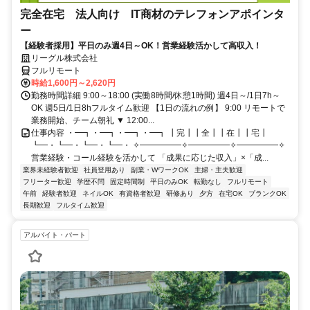
完全在宅 法人向け IT商材のテレフォンアポインタ
ー
【経験者採用】平日のみ週4日～OK！営業経験活かして高収入！
リーグル株式会社
フルリモート
時給1,600円～2,620円
勤務時間詳細 9:00～18:00 (実働8時間/休憩1時間) 週4日～/1日7h～
OK 週5日/1日8hフルタイム歓迎 【1日の流れの例】 9:00 リモートで
業務開始、チーム朝礼 ▼ 12:00...
仕事内容 ・━┓・━┓・━┓・━┓ ┃完┃┃全┃┃在┃┃宅┃
┗━・┗━・┗━・┗━・ ✧━━━━━✧━━━━━✧━━━━━✧
営業経験・コール経験を活かして 「成果に応じた収入」×「成...
業界未経験者歓迎
社員登用あり
副業・WワークOK
主婦・主夫歓迎
フリーター歓迎
学歴不問
固定時間制
平日のみOK
転勤なし
フルリモート
午前
経験者歓迎
ネイルOK
有資格者歓迎
研修あり
夕方
在宅OK
ブランクOK
長期歓迎
フルタイム歓迎
アルバイト・パート