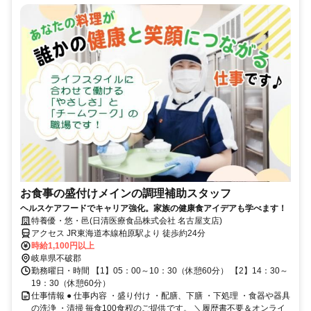
お食事の盛付けメインの調理補助スタッフ
ヘルスケアフードでキャリア強化。家族の健康食アイデアも学べます！
特養優・悠・邑(日清医療食品株式会社 名古屋支店)
アクセス JR東海道本線柏原駅より 徒歩約24分
時給1,100円以上
岐阜県不破郡
勤務曜日・時間 【1】05：00～10：30（休憩60分） 【2】14：30～
19：30（休憩60分）
仕事情報 ● 仕事内容 ・盛り付け ・配膳、下膳 ・下処理 ・食器や器具
の洗浄 ・清掃 毎食100食程のご提供です。 ＼履歴書不要＆オンライ