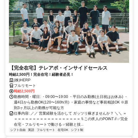
【完全在宅】テレアポ・インサイドセールス
時給2,500円！完全在宅！経験者必見！
(株)HERP
フルリモート
時給2,500円
勤務時間・曜日: ・09:00〜19:00 ・平日のみ勤務(土日祝はお休み) ・
週4日から勤務OK(120〜160h/月) ・家庭の事情など事前相談OK ※原
則3ヶ月以上の勤務が可能な方
仕事内容: ／／ 営業経験を活かして ガッツリ稼ぎませんか？ ＼＼ ＝
＝＝＝＝＝＝＝＝＝＝＝＝＝＝＝＝＝＝ \\ この求人のPOINT // ✅完全
在宅・フルリモートで働ける ✅経験と技...
シフト自由
英語
フルリモート
在宅OK
シフト制