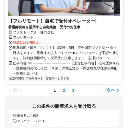
【フルリモート】自宅で受付オペレーター!
看護師資格を活用する自宅業務！受付のお仕事
ファストドクター株式会社
フルリモート
時給1,520円以上
勤務時間・曜日: 【シフト】 週2日～5日：完全固定シフト制 <<※土
日祝をメインに勤務する求人です※>> ■シフトパターンは下記の通り
です。詳細は面接時して採用後に決定します。 （記載パターン...
仕事内容: >> -------------------------------- 【主な仕事内容】 在宅医療を行
う医療機関の代わりに ・休診日の電話対応 ・問診聴取や往診の手配
・医療相談 ・往...
固定時間制
フルリモート
在宅OK
シフト制
前へ
次へ
1
2
3
この条件の新着求人を受け取る
滋賀県 / 柏原駅
アルバイト・パート