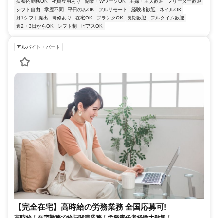
扶養内勤務OK
社員登用あり
副業・WワークOK
主婦・主夫歓迎
フリーター歓迎
シフト自由
学歴不問
平日のみOK
フルリモート
経験者歓迎
ネイルOK
月1シフト提出
研修あり
在宅OK
ブランクOK
長期歓迎
フルタイム歓迎
週2・3日からOK
シフト制
ピアスOK
アルバイト・パート
【完全在宅】高時給の労務業務 全国応募可!
高時給！在宅勤務で給与関連業務！労務責任者経験大歓迎！