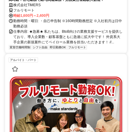
株式会社TIMERS
フルリモート
時給1,600円～2,400円
勤務時間・曜日: ・自己申告制 ※160時間勤務想定 ※入社初月は日中
勤務必須
仕事内容: ★急募★ 私たちは、BtoB向けの業務支援サービスを提供し
ており、導入企業数・顧客基盤ともに急速に拡大中です！ 外資系大
手企業の新規案件にてペイロール業務を担当いただきます！ //...
変形労働時間制
シフト自由
即日勤務OK
フルリモート
アルバイト・パート