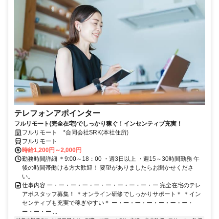
テレフォンアポインター
フルリモート(完全在宅)でしっかり稼ぐ！インセンティブ充実！
フルリモート *合同会社SRK(本社住所)
フルリモート
時給1,200円～2,000円
勤務時間詳細 ＊9:00～18：00 ・週3日以上 ・週15～30時間勤務 午
後の時間帯働ける方大歓迎！ 要望がありましたらお聞かせくださ
い。
仕事内容 ー・ー・ー・ー・ー・ー・ー・ー・ー・ー 完全在宅のテレ
アポスタッフ募集！ ＊オンライン研修でしっかりサポート＊ ＊イン
センティブも充実で稼ぎやすい＊ ー・ー・ー・ー・ー・ー・ー・
ー・ー・ー ...