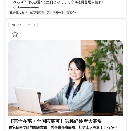
べる ●平日のみ週5で土日はゆっくり◎ ●社員登用実績あり！
◇★───────...
社員登用あり
固定時間制
フルリモート
在宅OK
アルバイト・パート
【完全在宅・全国応募可】労務経験者大募集
在宅勤務で給与関連業務！労務責任者経験、社労士大募集！しっかり稼