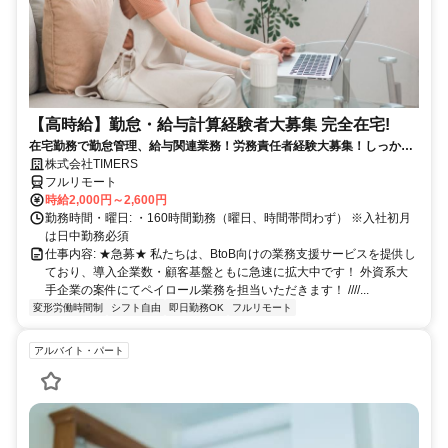
【高時給】勤怠・給与計算経験者大募集 完全在宅!
在宅勤務で勤怠管理、給与関連業務！労務責任者経験大募集！しっかり
稼ぎたい方、注目！
株式会社TIMERS
フルリモート
時給2,000円～2,600円
勤務時間・曜日: ・160時間勤務（曜日、時間帯問わず） ※入社初月
は日中勤務必須
仕事内容: ★急募★ 私たちは、BtoB向けの業務支援サービスを提供し
ており、導入企業数・顧客基盤ともに急速に拡大中です！ 外資系大
手企業の案件にてペイロール業務を担当いただきます！ ////...
変形労働時間制
シフト自由
即日勤務OK
フルリモート
アルバイト・パート