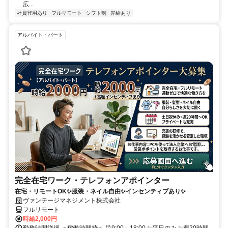
広...
社員登用あり
フルリモート
シフト制
昇給あり
アルバイト・パート
完全在宅ワーク・テレフォンアポインター
在宅・リモートOK✨服装・ネイル自由✨インセンティブあり✨
ヴァンテージマネジメント株式会社
フルリモート
時給2,000円
勤務時間詳細 ＜稼働時間枠＞ ⏰9:00～18:00 ✨平日のみ ✨週20時間