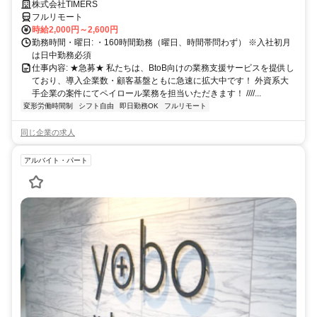
ぎたい方、注目！
株式会社TIMERS
フルリモート
時給2,000円～2,600円
勤務時間・曜日: ・160時間勤務（曜日、時間帯問わず） ※入社初月
は日中勤務必須
仕事内容: ★急募★ 私たちは、BtoB向けの業務支援サービスを提供し
ており、導入企業数・顧客基盤ともに急速に拡大中です！ 外資系大
手企業の案件にてペイロール業務を担当いただきます！ ////...
変形労働時間制
シフト自由
即日勤務OK
フルリモート
同じ企業の求人
アルバイト・パート