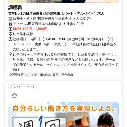
調理職
業界No.1の日清医療食品の調理職（パート・アルバイト）求人
特養優・悠・邑(日清医療食品株式会社 名古屋支店)
アクセス JR東海道本線柏原駅より 徒歩約24分
時給1,100円～1,500円
岐阜県不破郡
勤務曜日・時間 【1】04:30-13:30（実働8時間・休憩60分） 【2】
07:00-16:00（実働8時間・休憩60分） 早朝勤務の場合は別途手当を
支給いたします。
仕事情報 ● 仕事内容 100食程の提供です。仕込みや調理・盛り付け、
配下膳、清掃、食器や調 理器具の洗浄などをお願いします。チーム
での作業となるため、分からないことを聞きやすく、安心感を持って
働け...
交通費支給
シフト制
服装自由
髪型・髪色自由
アルバイト・パート