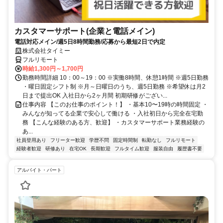
カスタマーサポート(企業と電話メイン)
電話対応メイン/週5日8時間勤務/応募から最短2日で内定
株式会社タイミー
フルリモート
時給1,300円～1,700円
勤務時間詳細 10：00～19：00 ※実働8時間、休憩1時間 ※週5日勤務
・曜日固定シフト制 ※月～日曜日のうち、週5日勤務 ※希望休は月2
日まで提出OK 入社日から2ヶ月間 初期研修がござい...
仕事内容 【このお仕事のポイント！】 ・基本10〜19時の時間固定 ・
みんなが知ってる企業で安心して働ける ・入社初日から完全在宅勤
務 【こんな経験のある方、歓迎】 ・カスタマーサポート業務経験の
あ...
社員登用あり
フリーター歓迎
学歴不問
固定時間制
転勤なし
フルリモート
経験者歓迎
研修あり
在宅OK
長期歓迎
フルタイム歓迎
服装自由
履歴書不要
アルバイト・パート