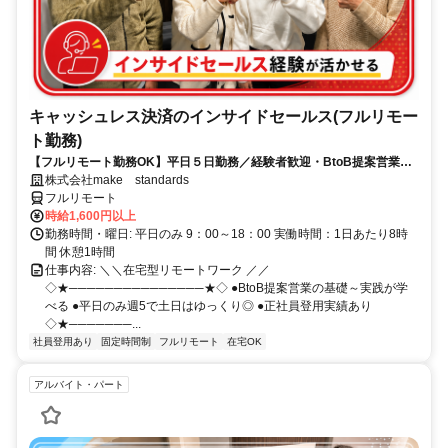
キャッシュレス決済のインサイドセールス(フルリモー
ト勤務)
【フルリモート勤務OK】平日５日勤務／経験者歓迎・BtoB提案営業で
スキルアップ
株式会社make standards
フルリモート
時給1,600円以上
勤務時間・曜日: 平日のみ 9：00～18：00 実働時間：1日あたり8時
間 休憩1時間
仕事内容: ＼＼在宅型リモートワーク ／／
◇★───────────────★◇ ●BtoB提案営業の基礎～実践が学
べる ●平日のみ週5で土日はゆっくり◎ ●正社員登用実績あり
◇★───────...
社員登用あり
固定時間制
フルリモート
在宅OK
アルバイト・パート