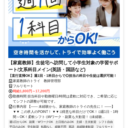
【家庭教師】生徒宅へ訪問して小学生対象の学習サポ
ート/文系科目メイン(英語・国語など)
【直行直帰OK】週1回・1科目からで◎担当の科目や生徒は選択可能！
家庭教師のトライ 教師管理部
フルリモート
時給1,800円～17,200円
勤務時間 担当科目や勤務曜日/時間は柔軟に対応でき、ご希望に応じ
てシフトの調整が可能です。
仕事内容 【―― 未経験から、家庭教師のトライの先生に！ ――】
▼▼ この求人のPOINT！ ▼▼ □得意な科目だけでOK！ □週1日・1時
間～OK！柔軟シフト □Wワーク・副業も大歓迎！ □未経験...
週1日からOK
副業・WワークOK
土日祝のみOK
主婦・主夫歓迎
シフト自由
平日のみOK
学生歓迎
転勤なし
経験不問
英語
未経験者歓迎
フルリモート